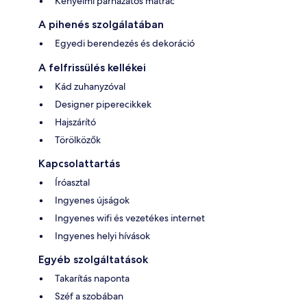
Kényelmi párnázatos matrac
A pihenés szolgálatában
Egyedi berendezés és dekoráció
A felfrissülés kellékei
Kád zuhanyzóval
Designer piperecikkek
Hajszárító
Törölközők
Kapcsolattartás
Íróasztal
Ingyenes újságok
Ingyenes wifi és vezetékes internet
Ingyenes helyi hívások
Egyéb szolgáltatások
Takarítás naponta
Széf a szobában