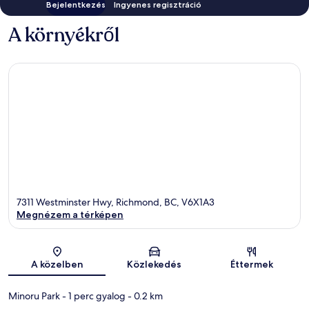
Bejelentkezés
Ingyenes regisztráció
A környékről
7311 Westminster Hwy, Richmond, BC, V6X1A3
Megnézem a térképen
Térkép
A közelben
Közlekedés
Éttermek
Minoru Park
- 1 perc gyalog
- 0.2 km