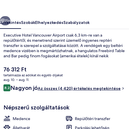
őző
Következő
71+
Áttekintés
Szobák
Elhelyezkedés
Szabályzatok
Executive Hotel Vancouver Airport csak 6,3 km-re van a
repülőtértől, és menetrend szerint üzemelő ingyenes reptéri
transzfer is szerepel a szolgáltatásai között. A vendégek egy beltéri
medence vizében is megmártózhatnak, a hangulatos Freebird Table
and Bar pedig finom fogásokat (amerikai ételek) kínál nekik
reggelire, ebédre és vacsorára. A szálláshely tetőterasz, bár/társalgó
és fitneszlétesítmény jóvoltából még nívósabb. Más utazók nagyra
A
76 312 Ft
értékelik a szálláshely következő jellemzőit: segítőkész személyzet és
jelenlegi
tartalmazza az adókat és egyéb díjakat
étterem. A tömegközlekedés rövid sétával megközelíthető:
ár
aug. 10. – aug. 11.
Richmond-Brighouse metróállomás 11 perc, Lansdowne megállóhely
Lobby pihenő
76 312 Ft
Értékelések
pedig 13 perc séta.
Nagyon jó
8,2
Az összes (4 420) értékelés megtekintése
8,2 ennyiből: 10
Népszerű szolgáltatások
Medence
Repülőtéri transzfer
Állatbarát
Parkolási lehetőség