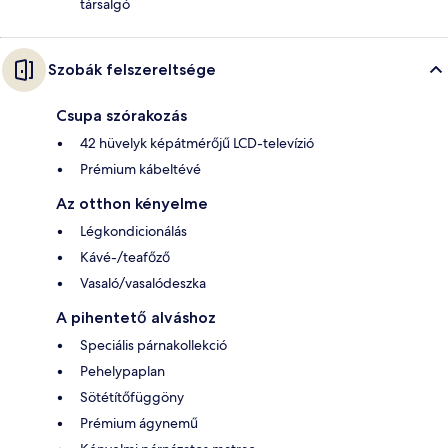
társalgó
Szobák felszereltsége
Csupa szórakozás
42 hüvelyk képátmérőjű LCD-televízió
Prémium kábeltévé
Az otthon kényelme
Légkondicionálás
Kávé-/teafőző
Vasaló/vasalódeszka
A pihentető alváshoz
Speciális párnakollekció
Pehelypaplan
Sötétítőfüggöny
Prémium ágynemű