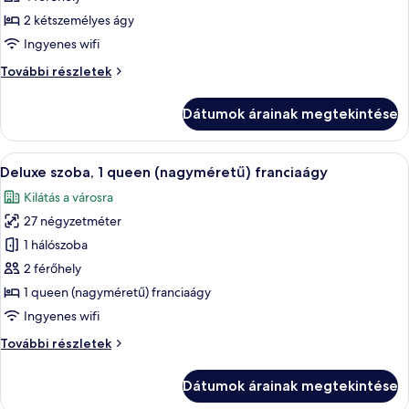
megtekintése:
2 kétszemélyes ágy
Junior
Ingyenes wifi
szoba
Junior
További részletek
kétszemélyes
szoba
ággyal
kétszemélyes
Dátumok árainak megtekintése
ággyal
további
részletei
A
Egy szállodai szoba, amelyben egy nagy
5
Deluxe szoba, 1 queen (nagyméretű) franciaágy
következő
Kilátás a városra
szoba
27 négyzetméter
összes
képének
1 hálószoba
megtekintése:
2 férőhely
Deluxe
1 queen (nagyméretű) franciaágy
szoba,
Ingyenes wifi
1
Deluxe
További részletek
queen
szoba,
(nagyméretű)
1
Dátumok árainak megtekintése
franciaágy
queen
(nagyméretű)