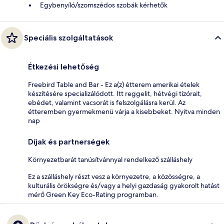
Egybenyíló/szomszédos szobák kérhetők
Speciális szolgáltatások
Étkezési lehetőség
Freebird Table and Bar - Ez a(z) étterem amerikai ételek
készítésére specializálódott. Itt reggelit, hétvégi tízórait,
ebédet, valamint vacsorát is felszolgálásra kerül. Az
étteremben gyermekmenü várja a kisebbeket. Nyitva minden
nap
Díjak és partnerségek
Környezetbarát tanúsítvánnyal rendelkező szálláshely
Ez a szálláshely részt vesz a környezetre, a közösségre, a
kulturális örökségre és/vagy a helyi gazdaság gyakorolt hatást
mérő Green Key Eco-Rating programban.