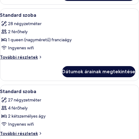
A
Egy szállodai szoba, amelyben található
6
Standard szoba
következő
28 négyzetméter
szoba
2 férőhely
összes
képének
1 queen (nagyméretű) franciaágy
megtekintése:
Ingyenes wifi
Standard
Standard
További részletek
szoba
szoba
további
Dátumok árainak megtekintése
részletei
A
Egy szállodai szoba két ággyal, íróaszta
6
Standard szoba
következő
27 négyzetméter
szoba
4 férőhely
összes
képének
2 kétszemélyes ágy
megtekintése:
Ingyenes wifi
Standard
Standard
További részletek
szoba
szoba