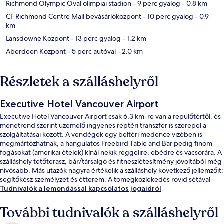
Richmond Olympic Oval olimpiai stadion
- 9 perc gyalog
- 0.8 km
CF Richmond Centre Mall bevásárlóközpont
- 10 perc gyalog
- 0.9
km
Lansdowne Központ
- 13 perc gyalog
- 1.2 km
Aberdeen Központ
- 5 perc autóval
- 2.0 km
Részletek a szálláshelyről
Executive Hotel Vancouver Airport
Executive Hotel Vancouver Airport csak 6,3 km-re van a repülőtértől, és
menetrend szerint üzemelő ingyenes reptéri transzfer is szerepel a
szolgáltatásai között. A vendégek egy beltéri medence vizében is
megmártózhatnak, a hangulatos Freebird Table and Bar pedig finom
fogásokat (amerikai ételek) kínál nekik reggelire, ebédre és vacsorára. A
szálláshely tetőterasz, bár/társalgó és fitneszlétesítmény jóvoltából még
nívósabb. Más utazók nagyra értékelik a szálláshely következő jellemzőit:
segítőkész személyzet és étterem. A tömegközlekedés rövid sétával
megközelíthető: Richmond-Brighouse metróállomás 11 perc, Lansdowne
Tudnivalók a lemondással kapcsolatos jogaidról
megállóhely pedig 13 perc séta.
További tudnivalók a szálláshelyről