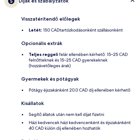
Díjak és szabályzatok
Visszatérítendő előlegek
Letét:
150 CADtartózkodásonként szállásonként
Opcionális extrák
Teljes reggeli
felár ellenében kérhető: 15–25 CAD
felnőtteknek és 15–25 CAD gyerekeknek
(hozzávetőleges árak)
Gyermekek és pótágyak
Pótágy éjszakánként 20.0 CAD díj ellenében kérhető
Kisállatok
Segítő állatok után nem kell díjat fizetni
Házi kedvencek házi kedvencenként és éjszakánként
40 CAD külön díj ellenében hozhatók