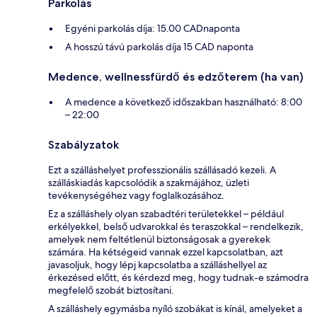
Parkolás
Egyéni parkolás díja: 15.00 CADnaponta
A hosszú távú parkolás díja 15 CAD naponta
Medence, wellnessfürdő és edzőterem (ha van)
A medence a következő időszakban használható: 8:00
– 22:00
Szabályzatok
Ezt a szálláshelyet professzionális szállásadó kezeli. A
szálláskiadás kapcsolódik a szakmájához, üzleti
tevékenységéhez vagy foglalkozásához.
Ez a szálláshely olyan szabadtéri területekkel – például
erkélyekkel, belső udvarokkal és teraszokkal – rendelkezik,
amelyek nem feltétlenül biztonságosak a gyerekek
számára. Ha kétségeid vannak ezzel kapcsolatban, azt
javasoljuk, hogy lépj kapcsolatba a szálláshellyel az
érkezésed előtt, és kérdezd meg, hogy tudnak-e számodra
megfelelő szobát biztosítani.
A szálláshely egymásba nyíló szobákat is kínál, amelyeket a