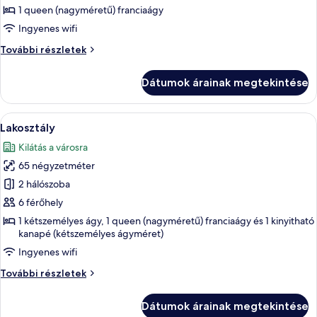
megtekintése:
1 queen (nagyméretű) franciaágy
Lakosztály
Ingyenes wifi
Lakosztály
További részletek
további
részletei
Dátumok árainak megtekintése
A
Egy modern nappali, amelyben található 
15
Lakosztály
következő
Kilátás a városra
szoba
65 négyzetméter
összes
képének
2 hálószoba
megtekintése:
6 férőhely
Lakosztály
1 kétszemélyes ágy, 1 queen (nagyméretű) franciaágy és 1 kinyitható
kanapé (kétszemélyes ágyméret)
Ingyenes wifi
Lakosztály
További részletek
további
részletei
Dátumok árainak megtekintése