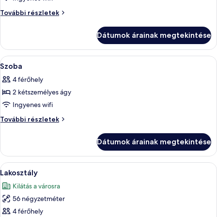
megtekintése:
Szoba
További részletek
Szoba
további
részletei
Dátumok árainak megtekintése
A
Egy szállodai szoba két ággyal, íróaszta
4
Szoba
következő
4 férőhely
szoba
2 kétszemélyes ágy
összes
képének
Ingyenes wifi
megtekintése:
Szoba
További részletek
Szoba
további
részletei
Dátumok árainak megtekintése
A
Egy modern nappali, amelyben található 
15
Lakosztály
következő
Kilátás a városra
szoba
56 négyzetméter
összes
képének
4 férőhely