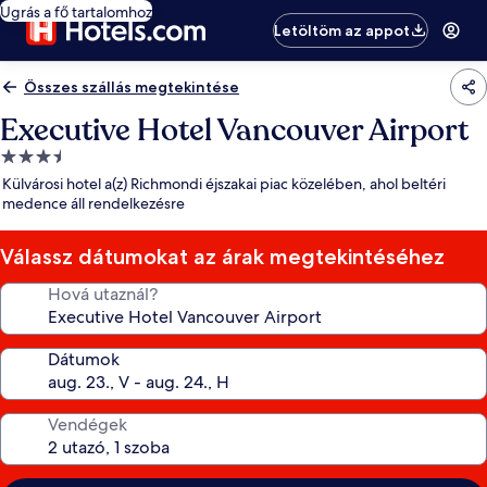
Ugrás a fő tartalomhoz
Letöltöm az appot
Összes szállás megtekintése
Executive Hotel Vancouver Airport
3.5
csillagos
Külvárosi hotel a(z) Richmondi éjszakai piac közelében, ahol beltéri
szálláshely
medence áll rendelkezésre
Válassz dátumokat az árak megtekintéséhez
Hová utaznál?
Dátumok
Vendégek