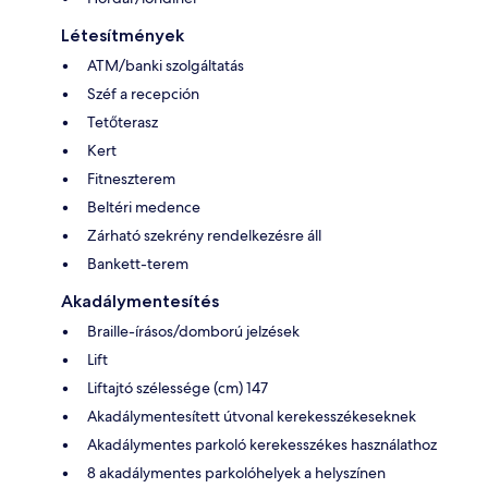
Létesítmények
ATM/banki szolgáltatás
Széf a recepción
Tetőterasz
Kert
Fitneszterem
Beltéri medence
Zárható szekrény rendelkezésre áll
Bankett-terem
Akadálymentesítés
Braille-írásos/domború jelzések
Lift
Liftajtó szélessége (cm) 147
Akadálymentesített útvonal kerekesszékeseknek
Akadálymentes parkoló kerekesszékes használathoz
8 akadálymentes parkolóhelyek a helyszínen