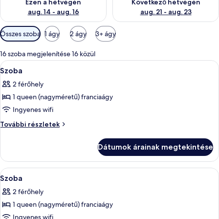
Ezen a hétvégén
Következő hétvégén
aug. 14 - aug. 16
aug. 21 - aug. 23
Szobákhoz
Összes szoba
1 ágy
2 ágy
3+ ágy
rendelkezésre
álló
16 szoba megjelenítése 16 közül
szűrők
A
Egy szállodai szoba, amelyben található 
2
Szoba
következő
2 férőhely
szoba
1 queen (nagyméretű) franciaágy
összes
képének
Ingyenes wifi
megtekintése:
Szoba
További részletek
Szoba
további
részletei
Dátumok árainak megtekintése
A
Prémium ágynemű, pehelypaplan, kény
5
Szoba
következő
2 férőhely
szoba
1 queen (nagyméretű) franciaágy
összes
képének
Ingyenes wifi