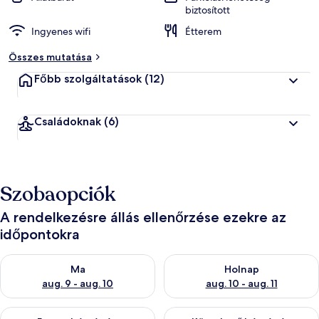
biztosított
Ingyenes wifi
Étterem
Összes mutatása
Főbb szolgáltatások
(12)
Családoknak
(6)
Szobaopciók
A rendelkezésre állás ellenőrzése ezekre az
időpontokra
A ma esti rendelkezésre állás ellenőrzése: aug. 9 - aug. 10
A holnapi rendelkezésre állás e
Ma
Holnap
aug. 9 - aug. 10
aug. 10 - aug. 11
A mostani hétvégi rendelkezésre állás ellenőrzése: aug. 14 - au
A következő hétvégi rendelkezé