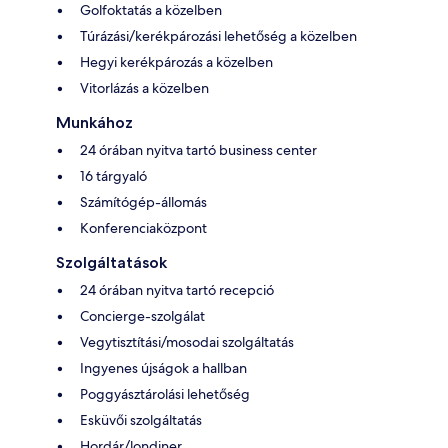
Golfoktatás a közelben
Túrázási/kerékpározási lehetőség a közelben
Hegyi kerékpározás a közelben
Vitorlázás a közelben
Munkához
24 órában nyitva tartó business center
16 tárgyaló
Számítógép-állomás
Konferenciaközpont
Szolgáltatások
24 órában nyitva tartó recepció
Concierge-szolgálat
Vegytisztítási/mosodai szolgáltatás
Ingyenes újságok a hallban
Poggyásztárolási lehetőség
Esküvői szolgáltatás
Hordár/londiner