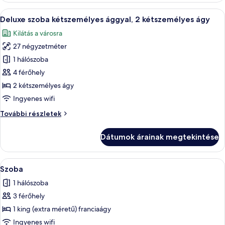
franciaágy
A
Egy szállodai szoba két ággyal, íróaszta
7
további
Deluxe szoba kétszemélyes ággyal, 2 kétszemélyes ágy
következő
részletei
Kilátás a városra
szoba
27 négyzetméter
összes
képének
1 hálószoba
megtekintése:
4 férőhely
Deluxe
2 kétszemélyes ágy
szoba
Ingyenes wifi
kétszemélyes
Deluxe
További részletek
ággyal,
szoba
2
kétszemélyes
Dátumok árainak megtekintése
kétszemélyes
ággyal,
2
ágy
kétszemélyes
A
Egy szállodai szoba, amelyben egy nagy 
4
ágy
Szoba
következő
további
1 hálószoba
részletei
szoba
3 férőhely
összes
képének
1 king (extra méretű) franciaágy
megtekintése:
Ingyenes wifi