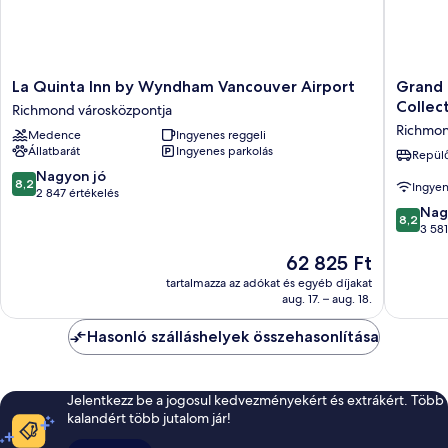
La
Grand
La Quinta Inn by Wyndham Vancouver Airport
Grand 
Quinta
Park
Collec
Richmond városközpontja
Inn
Hotel
Richmon
Medence
Ingyenes reggeli
by
Vancouv
Állatbarát
Ingyenes parkolás
Wyndham
Airport,
Repülő
Vancouver
an
8.2
Nagyon jó
8,2
Ingyen
Airport
Ascend
ennyiből:
2 847 értékelés
Richmond
Collecti
10,
8.2
Nag
8,2
városközpontja
Hotel
Nagyon
ennyiből
3 581
Richmo
jó,
10,
Az
62 825 Ft
városkö
2 847
Nagyon
ár
értékelés
jó,
tartalmazza az adókat és egyéb díjakat
62 825 Ft
aug. 17. – aug. 18.
3 581
értékelé
Hasonló szálláshelyek összehasonlítása
Jelentkezz be a jogosul kedvezményekért és extrákért. Több
kalandért több jutalom jár!