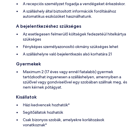
A recepciós személyzet fogadja a vendégeket érkezéskor.
A szálláshely által biztosított információk fordításához
automatikus eszközöket használhatunk.
A bejelentkezéshez szükséges
Az esetlegesen felmerülő költségek fedezetéül hitelkártya
szükséges
Fényképes személyazonosító okmány szükséges lehet
A szálláshelyre való bejelentkezés alsó korhatára 21
Gyermekek
Maximum 2 (17 éves vagy ennél fiatalabb) gyermek
tartózkodhat ingyenesen a szálláshelyen, amennyiben a
szülővel vagy gondviselővel egy szobában szállnak meg, és
nem kérnek pótágyat.
Kisállatok
Házi kedvencek hozhatók*
Segítőállatok hozhatók
Csak bizonyos szobák, amelyekre korlátozások
vonatkoznak*