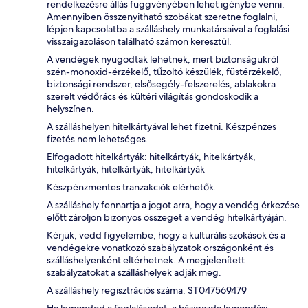
rendelkezésre állás függvényében lehet igénybe venni.
Amennyiben összenyitható szobákat szeretne foglalni,
lépjen kapcsolatba a szálláshely munkatársaival a foglalási
visszaigazoláson található számon keresztül.
A vendégek nyugodtak lehetnek, mert biztonságukról
szén-monoxid-érzékelő, tűzoltó készülék, füstérzékelő,
biztonsági rendszer, elsősegély-felszerelés, ablakokra
szerelt védőrács és kültéri világítás gondoskodik a
helyszínen.
A szálláshelyen hitelkártyával lehet fizetni. Készpénzes
fizetés nem lehetséges.
Elfogadott hitelkártyák: hitelkártyák, hitelkártyák,
hitelkártyák, hitelkártyák, hitelkártyák
Készpénzmentes tranzakciók elérhetők.
A szálláshely fennartja a jogot arra, hogy a vendég érkezése
előtt zároljon bizonyos összeget a vendég hitelkártyáján.
Kérjük, vedd figyelembe, hogy a kulturális szokások és a
vendégekre vonatkozó szabályzatok országonként és
szálláshelyenként eltérhetnek. A megjelenített
szabályzatokat a szálláshelyek adják meg.
A szálláshely regisztrációs száma: ST047569479