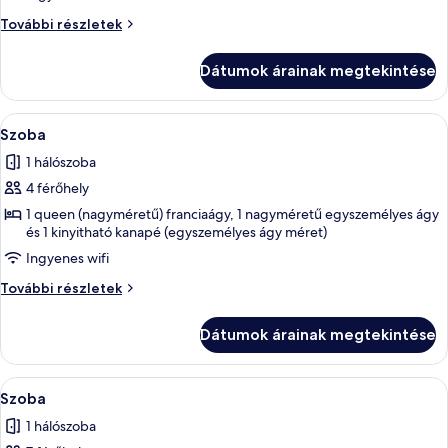
Szoba
Szoba
További részletek
további
részletei
Dátumok árainak megtekintése
A
Egy szállodai szoba, amelyben egy nagy 
5
Szoba
következő
1 hálószoba
szoba
4 férőhely
összes
képének
1 queen (nagyméretű) franciaágy, 1 nagyméretű egyszemélyes ágy
és 1 kinyitható kanapé (egyszemélyes ágy méret)
megtekintése:
Ingyenes wifi
Szoba
Szoba
További részletek
további
részletei
Dátumok árainak megtekintése
A
Egy szállodai szoba, amelyben egy nagy 
5
Szoba
következő
1 hálószoba
szoba