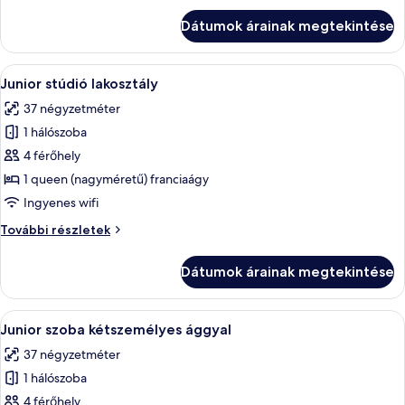
további
Dátumok árainak megtekintése
részletei
A
Egy modern nappali, amelyben van egy
5
Junior stúdió lakosztály
következő
37 négyzetméter
szoba
1 hálószoba
összes
képének
4 férőhely
megtekintése:
1 queen (nagyméretű) franciaágy
Junior
Ingyenes wifi
stúdió
Junior
További részletek
lakosztály
stúdió
lakosztály
Dátumok árainak megtekintése
további
részletei
A
Egy szállodai szoba, amelyben van egy 
4
Junior szoba kétszemélyes ággyal
következő
37 négyzetméter
szoba
1 hálószoba
összes
képének
4 férőhely