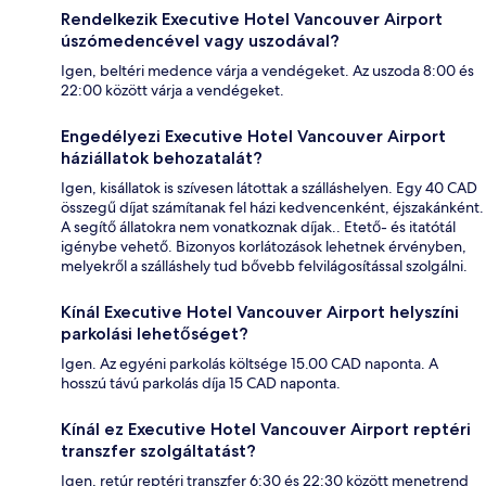
Rendelkezik Executive Hotel Vancouver Airport
úszómedencével vagy uszodával?
Igen, beltéri medence várja a vendégeket. Az uszoda 8:00 és
22:00 között várja a vendégeket.
Engedélyezi Executive Hotel Vancouver Airport
háziállatok behozatalát?
Igen, kisállatok is szívesen látottak a szálláshelyen. Egy 40 CAD
összegű díjat számítanak fel házi kedvencenként, éjszakánként.
A segítő állatokra nem vonatkoznak díjak.. Etető- és itatótál
igénybe vehető. Bizonyos korlátozások lehetnek érvényben,
melyekről a szálláshely tud bővebb felvilágosítással szolgálni.
Kínál Executive Hotel Vancouver Airport helyszíni
parkolási lehetőséget?
Igen. Az egyéni parkolás költsége 15.00 CAD naponta. A
hosszú távú parkolás díja 15 CAD naponta.
Kínál ez Executive Hotel Vancouver Airport reptéri
transzfer szolgáltatást?
Igen, retúr reptéri transzfer 6:30 és 22:30 között menetrend