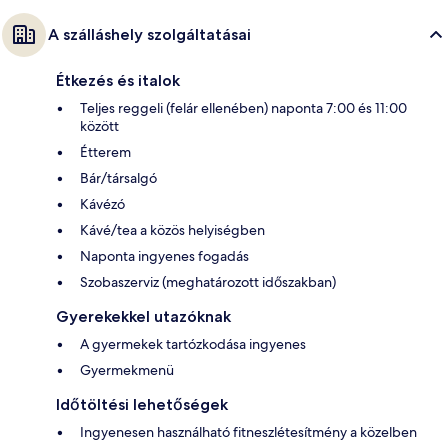
A szálláshely szolgáltatásai
Étkezés és italok
Teljes reggeli (felár ellenében) naponta 7:00 és 11:00
között
Étterem
Bár/társalgó
Kávézó
Kávé/tea a közös helyiségben
Naponta ingyenes fogadás
Szobaszerviz (meghatározott időszakban)
Gyerekekkel utazóknak
A gyermekek tartózkodása ingyenes
Gyermekmenü
Időtöltési lehetőségek
Ingyenesen használható fitneszlétesítmény a közelben