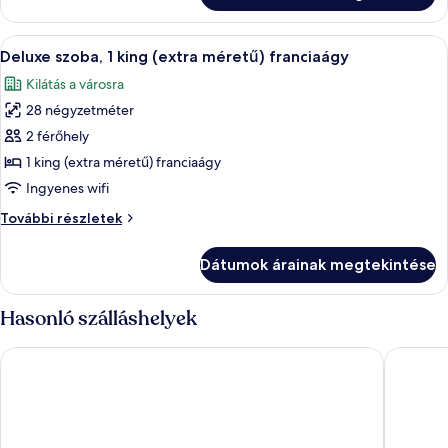
A
Egy szállodai szoba, amelyben egy nagy 
6
Deluxe szoba, 1 king (extra méretű) franciaágy
következő
Kilátás a városra
szoba
28 négyzetméter
összes
képének
2 férőhely
megtekintése:
1 king (extra méretű) franciaágy
Deluxe
Ingyenes wifi
szoba,
Deluxe
További részletek
1
szoba,
king
1
Dátumok árainak megtekintése
king
(extra
(extra
méretű)
méretű)
Hasonló szálláshelyek
franciaágy
franciaágy
további
La Quinta Inn by Wyndham Vancouver Airport
Grand Pa
részletei