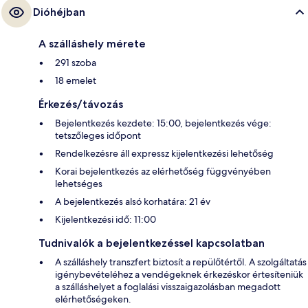
Dióhéjban
A szálláshely mérete
291 szoba
18 emelet
Érkezés/távozás
Bejelentkezés kezdete: 15:00, bejelentkezés vége:
tetszőleges időpont
Rendelkezésre áll expressz kijelentkezési lehetőség
Korai bejelentkezés az elérhetőség függvényében
lehetséges
A bejelentkezés alsó korhatára: 21 év
Kijelentkezési idő: 11:00
Tudnivalók a bejelentkezéssel kapcsolatban
A szálláshely transzfert biztosít a repülőtértől. A szolgáltatás
igénybevételéhez a vendégeknek érkezéskor értesíteniük
a szálláshelyet a foglalási visszaigazolásban megadott
elérhetőségeken.