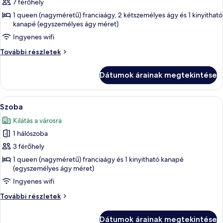
7 férőhely
összes
képének
1 queen (nagyméretű) franciaágy, 2 kétszemélyes ágy és 1 kinyitható
kanapé (egyszemélyes ágy méret)
megtekintése:
Ingyenes wifi
Szoba
Szoba
További részletek
további
részletei
Dátumok árainak megtekintése
A
Egy modern nappali, amelyben találhat
6
Szoba
következő
Kilátás a városra
szoba
1 hálószoba
összes
képének
3 férőhely
megtekintése:
1 queen (nagyméretű) franciaágy és 1 kinyitható kanapé
(egyszemélyes ágy méret)
Szoba
Ingyenes wifi
Szoba
További részletek
további
részletei
Dátumok árainak megtekintése