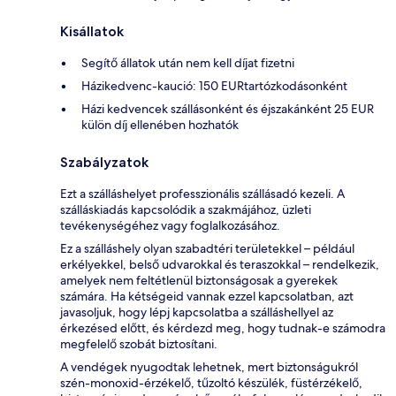
Kisállatok
Segítő állatok után nem kell díjat fizetni
Házikedvenc-kaució: 150 EURtartózkodásonként
Házi kedvencek szállásonként és éjszakánként 25 EUR
külön díj ellenében hozhatók
Szabályzatok
Ezt a szálláshelyet professzionális szállásadó kezeli. A
szálláskiadás kapcsolódik a szakmájához, üzleti
tevékenységéhez vagy foglalkozásához.
Ez a szálláshely olyan szabadtéri területekkel – például
erkélyekkel, belső udvarokkal és teraszokkal – rendelkezik,
amelyek nem feltétlenül biztonságosak a gyerekek
számára. Ha kétségeid vannak ezzel kapcsolatban, azt
javasoljuk, hogy lépj kapcsolatba a szálláshellyel az
érkezésed előtt, és kérdezd meg, hogy tudnak-e számodra
megfelelő szobát biztosítani.
A vendégek nyugodtak lehetnek, mert biztonságukról
szén-monoxid-érzékelő, tűzoltó készülék, füstérzékelő,