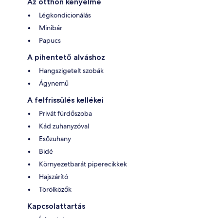
Az otthon kényelme
Légkondicionálás
Minibár
Papucs
A pihentető alváshoz
Hangszigetelt szobák
Ágynemű
A felfrissülés kellékei
Privát fürdőszoba
Kád zuhanyzóval
Esőzuhany
Bidé
Környezetbarát piperecikkek
Hajszárító
Törölközők
Kapcsolattartás