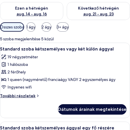
A mostani hétvégi rendelkezésre állás ellenőrzése: aug. 14 - au
A következő hétvégi rendelkezé
Ezen a hétvégén
Következő hétvégén
aug. 14 - aug. 16
aug. 21 - aug. 23
Szobákhoz
Összes szoba
1 ágy
2 ágy
3+ ágy
rendelkezésre
álló
5 szoba megjelenítése 5 közül
szűrők
A
Egy gondosan megterített ágy virágmint
7
Standard szoba kétszemélyes vagy két külön ággyal
következő
19 négyzetméter
szoba
1 hálószoba
összes
képének
2 férőhely
megtekintése:
1 queen (nagyméretű) franciaágy VAGY 2 egyszemélyes ágy
Standard
Ingyenes wifi
szoba
Standard
További részletek
kétszemélyes
szoba
vagy
kétszemélyes
Dátumok árainak megtekintése
vagy
két
két
külön
külön
A
Egy gondosan megterített ágy virágmint
ággyal
6
ággyal
Standard szoba kétszemélyes ággyal egy fő részére