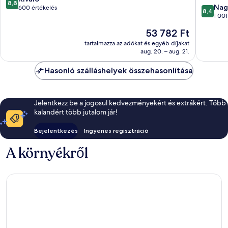
8,8
8.4
Nag
ennyiből:
600 értékelés
8,4
ennyiből
1 001
10,
10,
Kiváló,
Az
53 782 Ft
Nagyon
600
ár
jó,
tartalmazza az adókat és egyéb díjakat
értékelés
53 782 Ft
aug. 20. – aug. 21.
1 001
értékelé
Hasonló szálláshelyek összehasonlítása
Jelentkezz be a jogosul kedvezményekért és extrákért. Több
kalandért több jutalom jár!
Bejelentkezés
Ingyenes regisztráció
A környékről