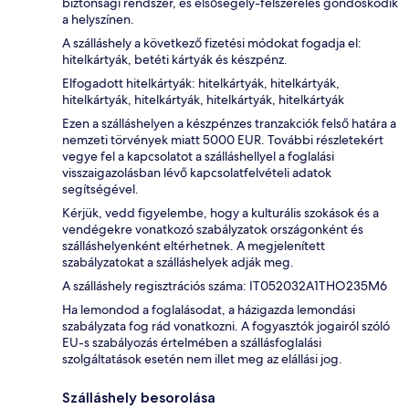
biztonsági rendszer, és elsősegély-felszerelés gondoskodik
a helyszínen.
A szálláshely a következő fizetési módokat fogadja el:
hitelkártyák, betéti kártyák és készpénz.
Elfogadott hitelkártyák: hitelkártyák, hitelkártyák,
hitelkártyák, hitelkártyák, hitelkártyák, hitelkártyák
Ezen a szálláshelyen a készpénzes tranzakciók felső határa a
nemzeti törvények miatt 5000 EUR. További részletekért
vegye fel a kapcsolatot a szálláshellyel a foglalási
visszaigazolásban lévő kapcsolatfelvételi adatok
segítségével.
Kérjük, vedd figyelembe, hogy a kulturális szokások és a
vendégekre vonatkozó szabályzatok országonként és
szálláshelyenként eltérhetnek. A megjelenített
szabályzatokat a szálláshelyek adják meg.
A szálláshely regisztrációs száma: IT052032A1THO235M6
Ha lemondod a foglalásodat, a házigazda lemondási
szabályzata fog rád vonatkozni. A fogyasztók jogairól szóló
EU-s szabályozás értelmében a szállásfoglalási
szolgáltatások esetén nem illet meg az elállási jog.
Szálláshely besorolása