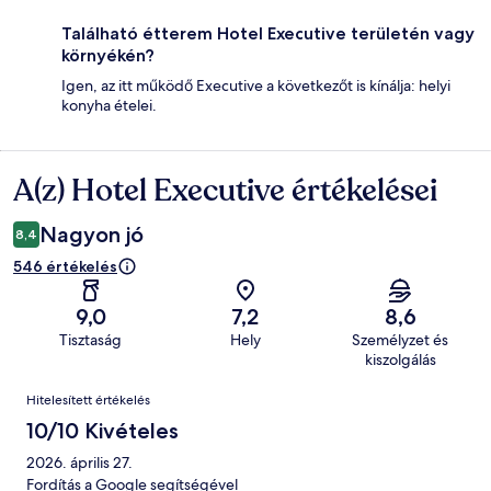
Található étterem Hotel Executive területén vagy
környékén?
Igen, az itt működő Executive a következőt is kínálja: helyi
konyha ételei.
A(z) Hotel Executive értékelései
Értékelések
Nagyon jó
8,4
546 értékelés
9,0
7,2
8,6
Tisztaság
Hely
Személyzet és
kiszolgálás
Értékelések
Hitelesített értékelés
10/10 Kivételes
2026. április 27.
Fordítás a Google segítségével