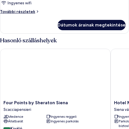
Ingyenes wifi
Háromágyas
szoba
Háromágyas
További részletek
szoba
további
Dátumok árainak megtekintése
részletei
Hasonló szálláshelyek
Four Points by Sheraton Siena
Hotel Mi
Four
Hotel
Four Points by Sheraton Siena
Hotel 
Points
Minerva
Scacciapensieri
Siena v
by
Siena
Medence
Ingyenes reggeli
Ingyen
Sheraton
városkö
Állatbarát
Ingyenes parkolás
Parkol
Siena
biztosí
Scacciapensieri
8.8
Kiváló