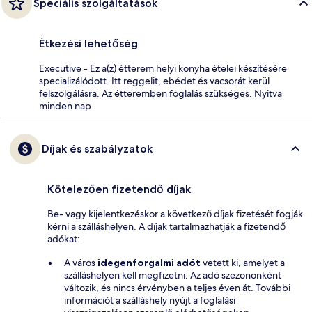
Speciális szolgáltatások
Étkezési lehetőség
Executive - Ez a(z) étterem helyi konyha ételei készítésére
specializálódott. Itt reggelit, ebédet és vacsorát kerül
felszolgálásra. Az étteremben foglalás szükséges. Nyitva
minden nap
Díjak és szabályzatok
Kötelezően fizetendő díjak
Be- vagy kijelentkezéskor a következő díjak fizetését fogják
kérni a szálláshelyen. A díjak tartalmazhatják a fizetendő
adókat:
A város
idegenforgalmi adót
vetett ki, amelyet a
szálláshelyen kell megfizetni. Az adó szezononként
változik, és nincs érvényben a teljes éven át. További
információt a szálláshely nyújt a foglalási