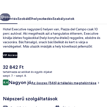
őző
Következő
123+
Áttekintés
Szobák
Elhelyezkedés
Szabályzatok
Hotel Executive nagyszerű helyen van, Piazza del Campo csak 10
perc autóval. Aki megéhezik azt a hangulatos étterem, Executive
kínálja ízletes fogásokkal (helyi konyha ételei) reggelire, ebédre és
vacsorára. Bár/társalgó, snack bár/delikát és kert is várja a
vendégeket. Más utazók imádják a hely következó jellemzőit:
segítőkész személyzet.
VIP Access
A
32 842 Ft
Lobby pihenő
jelenlegi
tartalmazza az adókat és egyéb díjakat
ár
szept. 7. – szept. 8.
32 842 Ft
Értékelések
Nagyon jó
8,4
Az összes (546) értékelés megtekintése
8,4 ennyiből: 10
Népszerű szolgáltatások