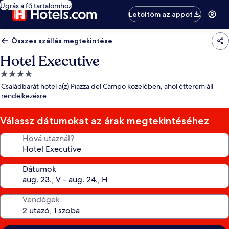
Ugrás a fő tartalomhoz
Letöltöm az appot
Összes szállás megtekintése
Hotel Executive
4.0
csillagos
Családbarát hotel a(z) Piazza del Campo közelében, ahol étterem áll
szálláshely
rendelkezésre
Válassz dátumokat az árak megtekintéséhez
Hová utaznál?
Dátumok
Vendégek