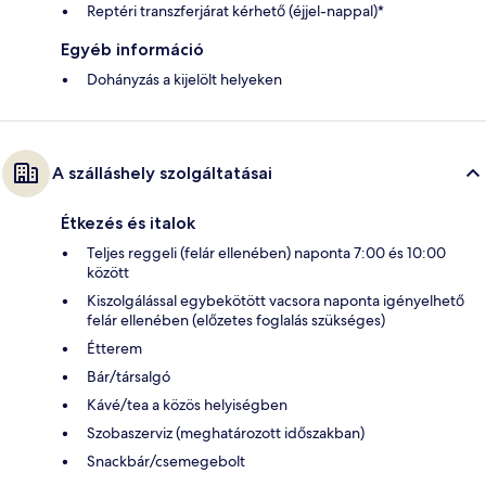
Reptéri transzferjárat kérhető (éjjel-nappal)*
Egyéb információ
Dohányzás a kijelölt helyeken
A szálláshely szolgáltatásai
Étkezés és italok
Teljes reggeli (felár ellenében) naponta 7:00 és 10:00
között
Kiszolgálással egybekötött vacsora naponta igényelhető
felár ellenében (előzetes foglalás szükséges)
Étterem
Bár/társalgó
Kávé/tea a közös helyiségben
Szobaszerviz (meghatározott időszakban)
Snackbár/csemegebolt