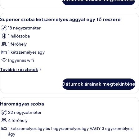
vagy
két
két
külön
külön
A
Egy szállodai szoba, amelyben található
ággyal
10
ággyal
Superior szoba kétszemélyes ággyal egy fő részére
következő
további
18 négyzetméter
részletei
szoba
1 hálószoba
összes
képének
1 férőhely
megtekintése:
1 kétszemélyes ágy
Superior
Ingyenes wifi
szoba
Superior
További részletek
kétszemélyes
szoba
ággyal
kétszemélyes
Dátumok árainak megtekintése
ággyal
egy
egy
fő
fő
A
Egy szállodai szoba, amelyben egy nagy
részére
5
részére
Háromágyas szoba
következő
további
22 négyzetméter
részletei
szoba
4 férőhely
összes
képének
1 kétszemélyes ágy és 1 egyszemélyes ágy VAGY 3 egyszemélyes
ágy
megtekintése: