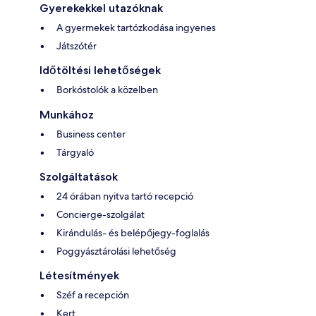
Gyerekekkel utazóknak
A gyermekek tartózkodása ingyenes
Játszótér
Időtöltési lehetőségek
Borkóstolók a közelben
Munkához
Business center
Tárgyaló
Szolgáltatások
24 órában nyitva tartó recepció
Concierge-szolgálat
Kirándulás- és belépőjegy-foglalás
Poggyásztárolási lehetőség
Létesítmények
Széf a recepción
Kert