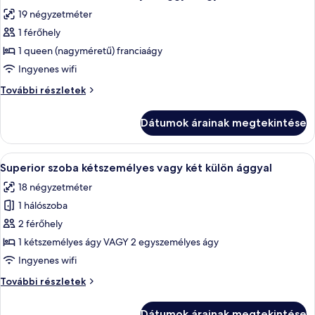
következő
további
19 négyzetméter
részletei
szoba
1 férőhely
összes
képének
1 queen (nagyméretű) franciaágy
megtekintése:
Ingyenes wifi
Standard
Standard
További részletek
szoba
szoba
kétszemélyes
kétszemélyes
Dátumok árainak megtekintése
ággyal
ággyal
egy
egy
fő
A
Egy szállodai szoba, amelyben található
fő
10
részére
Superior szoba kétszemélyes vagy két külön ággyal
következő
további
részére
18 négyzetméter
részletei
szoba
1 hálószoba
összes
képének
2 férőhely
megtekintése:
1 kétszemélyes ágy VAGY 2 egyszemélyes ágy
Superior
Ingyenes wifi
szoba
Superior
További részletek
kétszemélyes
szoba
vagy
kétszemélyes
Dátumok árainak megtekintése