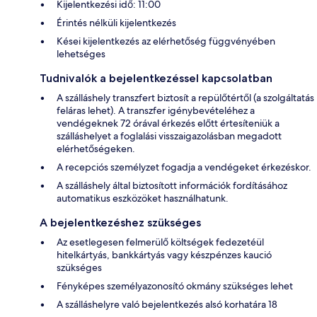
Kijelentkezési idő: 11:00
Érintés nélküli kijelentkezés
Kései kijelentkezés az elérhetőség függvényében
lehetséges
Tudnivalók a bejelentkezéssel kapcsolatban
A szálláshely transzfert biztosít a repülőtértől (a szolgáltatás
feláras lehet). A transzfer igénybevételéhez a
vendégeknek 72 órával érkezés előtt értesíteniük a
szálláshelyet a foglalási visszaigazolásban megadott
elérhetőségeken.
A recepciós személyzet fogadja a vendégeket érkezéskor.
A szálláshely által biztosított információk fordításához
automatikus eszközöket használhatunk.
A bejelentkezéshez szükséges
Az esetlegesen felmerülő költségek fedezetéül
hitelkártyás, bankkártyás vagy készpénzes kaució
szükséges
Fényképes személyazonosító okmány szükséges lehet
A szálláshelyre való bejelentkezés alsó korhatára 18