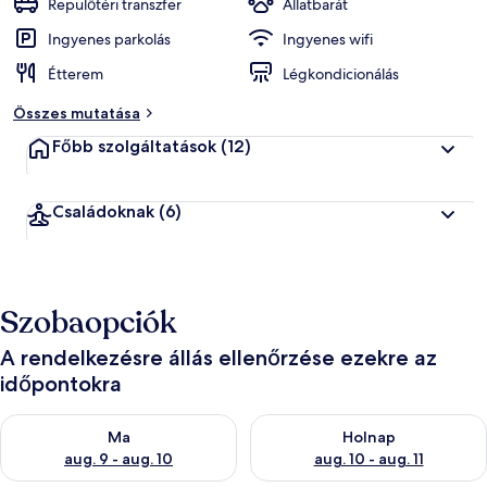
Repülőtéri transzfer
Állatbarát
Ingyenes parkolás
Ingyenes wifi
Étterem
Légkondicionálás
Összes mutatása
Főbb szolgáltatások
(12)
Családoknak
(6)
Szobaopciók
A rendelkezésre állás ellenőrzése ezekre az
időpontokra
A ma esti rendelkezésre állás ellenőrzése: aug. 9 - aug. 10
A holnapi rendelkezésre állás e
Ma
Holnap
aug. 9 - aug. 10
aug. 10 - aug. 11