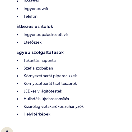
Íróasztal
Ingyenes wifi
Telefon
Étkezés és italok
Ingyenes palackozott víz
Etetőszék
Egyéb szolgáltatások
Takarítás naponta
Széf a szobában
Környezetbarát piperecikkek
Környezetbarát tisztítószerek
LED-es világítótestek
Hulladék-újrahasznosítás
Kizárólag víztakarékos zuhanyzók
Helyi térképek