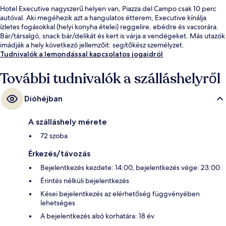
Hotel Executive nagyszerű helyen van, Piazza del Campo csak 10 perc
autóval. Aki megéhezik azt a hangulatos étterem, Executive kínálja
ízletes fogásokkal (helyi konyha ételei) reggelire, ebédre és vacsorára.
Bár/társalgó, snack bár/delikát és kert is várja a vendégeket. Más utazók
imádják a hely következó jellemzőit: segítőkész személyzet.
Tudnivalók a lemondással kapcsolatos jogaidról
További tudnivalók a szálláshelyről
Dióhéjban
A szálláshely mérete
72 szoba
Érkezés/távozás
Bejelentkezés kezdete: 14:00, bejelentkezés vége: 23:00
Érintés nélküli bejelentkezés
Kései bejelentkezés az elérhetőség függvényében
lehetséges
A bejelentkezés alsó korhatára: 18 év