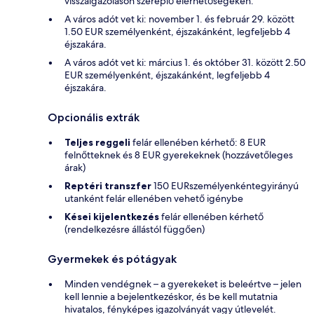
visszaigazoláson szereplő elérhetőségeken.
A város adót vet ki: november 1. és február 29. között
1.50 EUR személyenként, éjszakánként, legfeljebb 4
éjszakára.
A város adót vet ki: március 1. és október 31. között 2.50
EUR személyenként, éjszakánként, legfeljebb 4
éjszakára.
Opcionális extrák
Teljes reggeli
felár ellenében kérhető: 8 EUR
felnőtteknek és 8 EUR gyerekeknek (hozzávetőleges
árak)
Reptéri transzfer
150 EURszemélyenkéntegyirányú
utanként felár ellenében vehető igénybe
Kései kijelentkezés
felár ellenében kérhető
(rendelkezésre állástól függően)
Gyermekek és pótágyak
Minden vendégnek – a gyerekeket is beleértve – jelen
kell lennie a bejelentkezéskor, és be kell mutatnia
hivatalos, fényképes igazolványát vagy útlevelét.