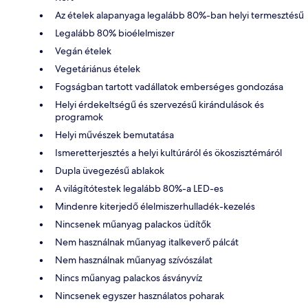
Az ételek alapanyaga legalább 80%-ban helyi termesztésű
Legalább 80% bioélelmiszer
Vegán ételek
Vegetáriánus ételek
Fogságban tartott vadállatok emberséges gondozása
Helyi érdekeltségű és szervezésű kirándulások és
programok
Helyi művészek bemutatása
Ismeretterjesztés a helyi kultúráról és ökoszisztémáról
Dupla üvegezésű ablakok
A világítótestek legalább 80%-a LED-es
Mindenre kiterjedő élelmiszerhulladék-kezelés
Nincsenek műanyag palackos üdítők
Nem használnak műanyag italkeverő pálcát
Nem használnak műanyag szívószálat
Nincs műanyag palackos ásványvíz
Nincsenek egyszer használatos poharak