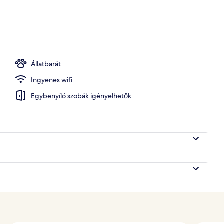
bából
Állatbarát
Ingyenes wifi
Egybenyíló szobák igényelhetők