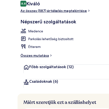
Értékelések
Kiváló
8,8
8,8 ennyiből: 10
Az összes (587) értékelés megtekintése
Kilátás a szo
Népszerű szolgáltatások
Medence
Parkolási lehetőség biztosított
Étterem
Összes mutatása
Főbb szolgáltatások
(12)
Családoknak
(6)
Miért szeretjük ezt a szálláshelyet