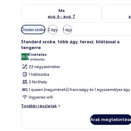
A ma esti rendelkezésre állás ellenőrzése: aug. 6 - au
A holnapi rend
Ma
aug. 6 - aug. 7
a
Szobákhoz
Összes szoba
2 ágy
1 ágy
rendelkezésre
A
Egy szállodai szoba, amelyben e
álló
11
Standard szoba, több ágy, terasz, kilátással a
következő
szűrők
tengerre
szoba
Kivételes
10,0
összes
10-ből 10,0
(1
1 értékelés
képének
értékelés)
23 négyzetméter
megtekintése:
1 hálószoba
Standard
3 férőhely
szoba,
1 queen (nagyméretű) franciaágy és 1 egyszemélyes ágy
több
Ingyenes wifi
ágy,
terasz,
Standard
További részletek
szoba,
kilátással
több
a
Árak megtekintés
ágy,
tengerre
terasz,