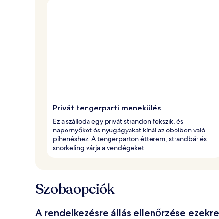
Privát tengerparti menekülés
Ez a szálloda egy privát strandon fekszik, és
napernyőket és nyugágyakat kínál az öbölben való
pihenéshez. A tengerparton étterem, strandbár és
snorkeling várja a vendégeket.
Szobaopciók
A rendelkezésre állás ellenőrzése ezekr