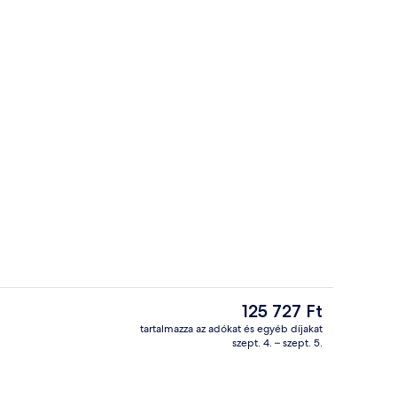
Fizetős svédasztalos reggeli mindenn
A
125 727 Ft
jelenlegi
tartalmazza az adókat és egyéb díjakat
ár
szept. 4. – szept. 5.
edence, nyitva 9:00 és 18:30 között, napozóágyak
Magánstrand, fekete homok, felszíni 
125 727 Ft