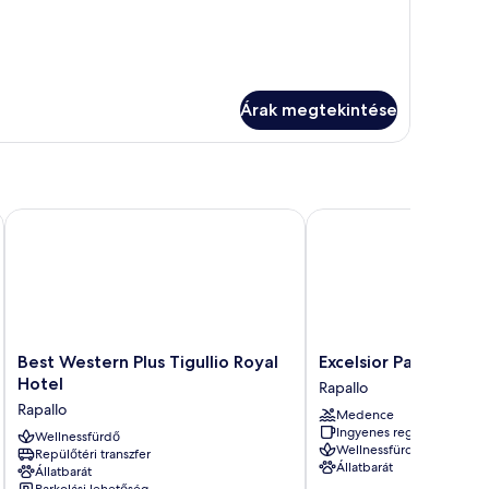
Árak megtekintése
Best Western Plus Tigullio Royal Hotel
Excelsior Palace Portof
Best
Excelsior
Best Western Plus Tigullio Royal
Excelsior Palace Por
Western
Palace
Hotel
Rapallo
Plus
Portofino
Rapallo
Medence
Tigullio
Coast
Ingyenes reggeli
Royal
Wellnessfürdő
Rapallo
Wellnessfürdő
Repülőtéri transzfer
Hotel
Állatbarát
Állatbarát
Rapallo