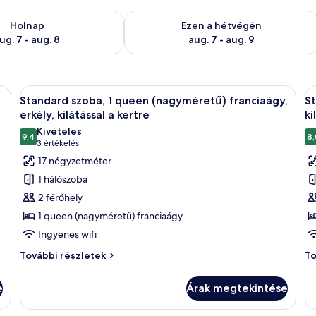
g. 7
elkezésre állás ellenőrzése: aug. 7 - aug. 8
A mostani hétvégi rendelkezésre állás 
Holnap
Ezen a hétvégén
ug. 7 - aug. 8
aug. 7 - aug. 9
gy nagy ágy, egy asztallal és székekkel ellátott erkély, valamint műalkotások d
A
Egy szállodai szoba, amelyben egy nagy 
A
6
Standard szoba, 1 queen (nagyméretű) franciaágy,
St
következő
k
erkély, kilátással a kertre
ki
szoba
s
Kivételes
9,4
8,
összes
ö
10-ből 9,4
(3
3 értékelés
képének
k
értékelés)
17 négyzetméter
megtekintése:
m
1 hálószoba
Standard
S
2 férőhely
szoba,
s
1 queen (nagyméretű) franciaágy
1
1
Ingyenes wifi
queen
q
(nagyméretű)
(
Standard
St
További részletek
To
szoba,
sz
franciaágy,
f
1
1
erkély,
ki
e
Árak megtekintése
queen
q
kilátással
a
(nagyméretű)
(n