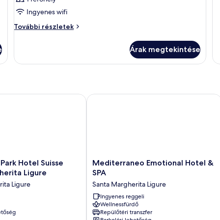
Ingyenes wifi
Szoba
További részletek
további
részletei
e
Árak megtekintése
rk Hotel Suisse Santa Margherita Ligure
Mediterraneo Emotional Hotel & SPA
Mediterraneo
Park Hotel Suisse
Mediterraneo Emotional Hotel &
Emotional
erita Ligure
SPA
Hotel
ita Ligure
Santa Margherita Ligure
&
SPA
Ingyenes reggeli
Wellnessfürdő
Santa
etőség
Repülőtéri transzfer
Margherita