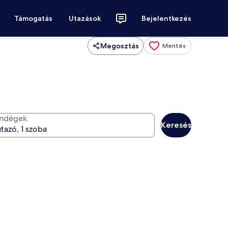
Támogatás
Utazások
Bejelentkezés
Megosztás
Mentés
ndégek
Keresés