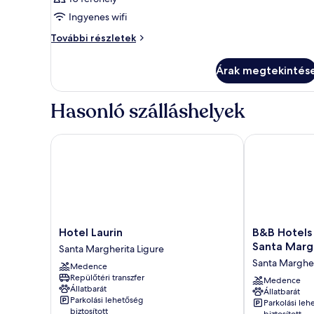
Ingyenes wifi
Szoba
További részletek
további
részletei
Árak megtekintés
Hasonló szálláshelyek
Hotel Laurin
B&B Hotels Pa
Hotel
B&B
Hotel Laurin
B&B Hotels 
Laurin
Hotels
Santa Margh
Santa Margherita Ligure
Santa
Park
Santa Margher
Medence
Margherita
Hotel
Repülőtéri transzfer
Ligure
Suisse
Medence
Állatbarát
Állatbarát
Santa
Parkolási lehetőség
Parkolási leh
Margherita
biztosított