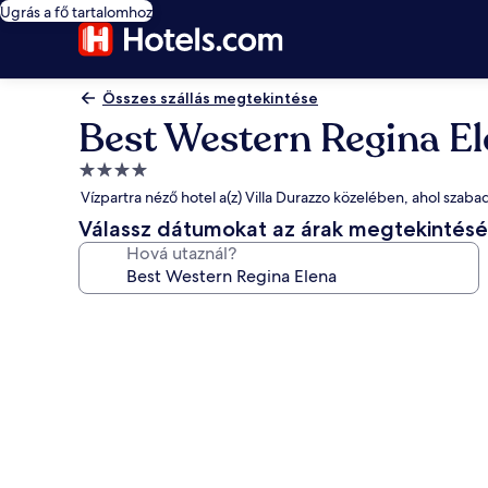
Ugrás a fő tartalomhoz
Összes szállás megtekintése
Best Western Regina E
4.0
csillagos
Vízpartra néző hotel a(z) Villa Durazzo közelében, ahol szab
szálláshely
Válassz dátumokat az árak megtekintés
Hová utaznál?
A(z)
Best
Western
Regina
Elena
képgalériája