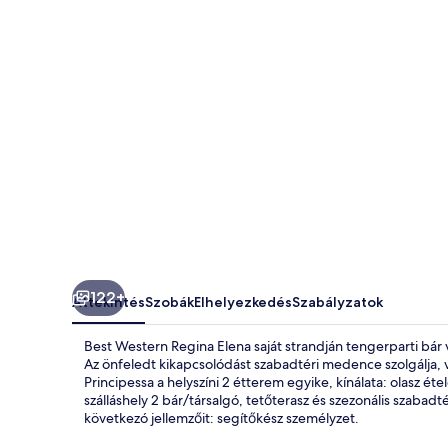
122+
Áttekintés
Szobák
Elhelyezkedés
Szabályzatok
Best Western Regina Elena saját strandján tengerparti bár v
Az önfeledt kikapcsolódást szabadtéri medence szolgálja, 
Principessa a helyszíni 2 étterem egyike, kínálata: olasz ét
szálláshely 2 bár/társalgó, tetőterasz és szezonális szaba
következó jellemzőit: segítőkész személyzet.