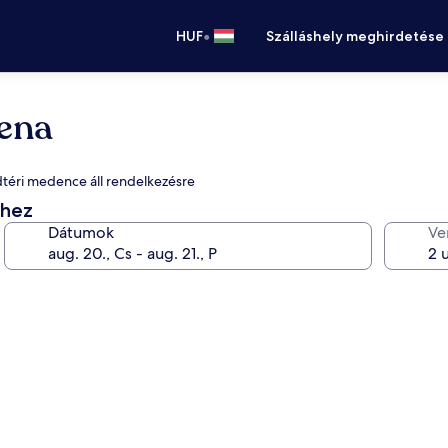
•
HUF
Szálláshely meghirdetése
lena
adtéri medence áll rendelkezésre
éhez
Dátumok
Ve