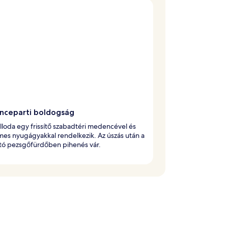
ceparti boldogság
álloda egy frissítő szabadtéri medencével és
es nyugágyakkal rendelkezik. Az úszás után a
tó pezsgőfürdőben pihenés vár.