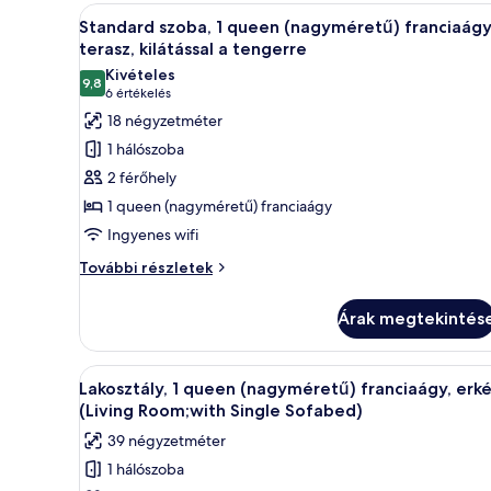
kilátással
A
Egy szállodai szoba, amelyben ta
15
a
Standard szoba, 1 queen (nagyméretű) franciaágy
következő
tengerre
terasz, kilátással a tengerre
további
szoba
Kivételes
részletei
9,8
összes
10-ből 9,8
(6
6 értékelés
képének
értékelés)
18 négyzetméter
megtekintése:
1 hálószoba
Standard
2 férőhely
szoba,
1 queen (nagyméretű) franciaágy
1
Ingyenes wifi
queen
(nagyméretű)
Standard
További részletek
szoba,
franciaágy,
1
terasz,
Árak megtekintés
queen
kilátással
(nagyméretű)
a
franciaágy,
A
Egy modern szállodaszoba, amel
7
terasz,
Lakosztály, 1 queen (nagyméretű) franciaágy, erké
tengerre
következő
kilátással
(Living Room;with Single Sofabed)
a
szoba
39 négyzetméter
tengerre
összes
további
1 hálószoba
képének
részletei