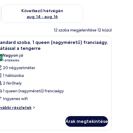
ellenőrzése: aug. 7 - aug. 9
A következő hétvégi rendelkezésre állás ellenőrzése: aug. 14 -
Következő hétvégén
aug. 14 - aug. 16
12 szoba megjelenítése 12 közül
íszítik a falakat.
ágy, egy íróasztal és egy szék található. A falon két kép van, és az ajtón eg
Egy szállodai szoba, amelyben egy nagy ágy, egy
7
andard szoba, 1 queen (nagyméretű) franciaágy,
övetkező
látással a tengerre
zoba
Nagyon jó
0
sszes
10-ből 8,0
(1
1 értékelés
épének
értékelés)
20 négyzetméter
egtekintése:
1 hálószoba
tandard
2 férőhely
zoba,
1 queen (nagyméretű) franciaágy
Ingyenes wifi
ueen
nagyméretű)
andard
vábbi részletek
oba,
ranciaágy,
látással
Árak megtekintése
ueen
agyméretű)