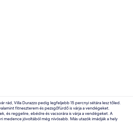
Belső rész
ár rád, Villa Durazzo pedig legfeljebb 15 percnyi sétára lesz tőled.
valamint fitneszterem és pezsgőfürdő is várja a vendégeket.
elek, és reggelire, ebédre és vacsorára is várja a vendégeket. A
Szabadtéri m
dtéri medence jóvoltából még nívósabb. Más utazók imádják a hely