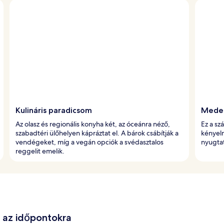
Kulináris paradicsom
Meden
Az olasz és regionális konyha két, az óceánra néző,
Ez a sz
szabadtéri ülőhelyen kápráztat el. A bárok csábítják a
kényelm
vendégeket, míg a vegán opciók a svédasztalos
nyugta
reggelit emelik.
e az időpontokra