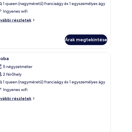
egtekintése:
1 queen (nagyméretű) franciaágy és 1 egyszemélyes ágy
eluxe
Ingyenes wifi
zoba,
luxe
vábbi részletek
öbb
oba,
gy,
bb
y,
kély,
Árak megtekintése
kély,
látással
látással
Pehelypaplan, minibár, széf a szobában és íróa
engerre
ngerre
8
zoba
övetkező
vábbi
5 négyzetméter
szletei
zoba
2 férőhely
sszes
épének
1 queen (nagyméretű) franciaágy és 1 egyszemélyes ágy
egtekintése:
Ingyenes wifi
zoba
oba
vábbi részletek
vábbi
szletei