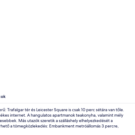
Stúdió | Egy
tok
 Trafalgar tér és Leicester Square is csak 10 perc sétára van tőle.
etékes internet. A hangulatos apartmanok teakonyha, valamint mély
esebbek. Más utazók szeretik a szálláshely elhelyezkedését a
Fizetős svéd
 elérhető a tömegközlekedés: Embankment metróállomás 3 percre,