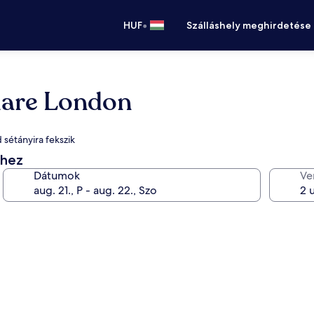
•
HUF
Szálláshely meghirdetése
uare London
 sétányira fekszik
éhez
Dátumok
Ve