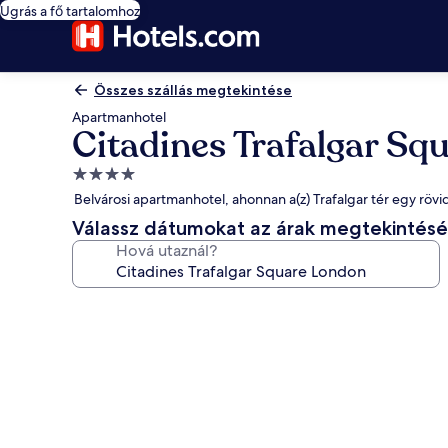
Ugrás a fő tartalomhoz
Összes szállás megtekintése
Apartmanhotel
Citadines Trafalgar Sq
4.0
csillagos
Belvárosi apartmanhotel, ahonnan a(z) Trafalgar tér egy rövid
szálláshely
Válassz dátumokat az árak megtekintés
Hová utaznál?
A(z)
Citadines
Trafalgar
Square
London