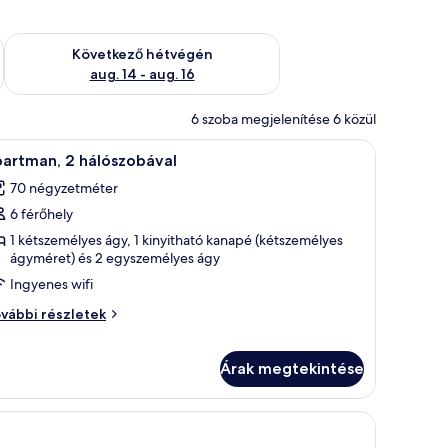
ellenőrzése: aug. 7 - aug. 9
A következő hétvégi rendelkezésre állás ellenőrzése: aug. 14 -
Következő hétvégén
aug. 14 - aug. 16
6 szoba megjelenítése 6 közül
 pamut ágynemű, prémium ágynemű, széf a szobában és íróasztal
apartman, 2 hálószobával | Egyiptomi pamut 
5
partman, 2 hálószobával
övetkező
70 négyzetméter
zoba
6 férőhely
sszes
épének
1 kétszemélyes ágy, 1 kinyitható kanapé (kétszemélyes
ágyméret) és 2 egyszemélyes ágy
egtekintése:
Ingyenes wifi
partman,
artman,
vábbi részletek
álószobával
lószobával
vábbi
Árak megtekintése
szletei
ynemű, széf a szobában és íróasztal