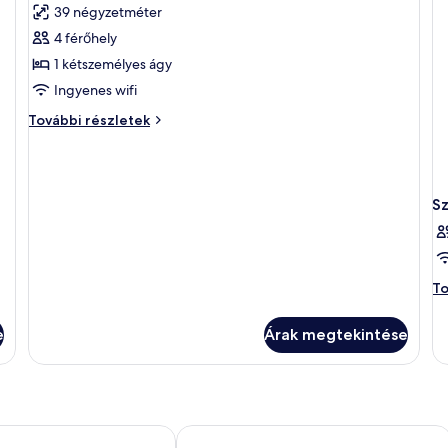
39 négyzetméter
szoba
4 férőhely
összes
képének
1 kétszemélyes ágy
megtekintése:
Ingyenes wifi
Szoba
Szoba
További részletek
további
részletei
S
Sz
To
to
ré
e
Árak megtekintése
 Hotel Trafalgar Square, London
The Clermont London, Charing Cross