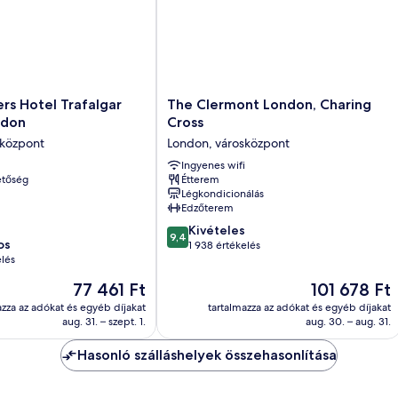
The
rs Hotel Trafalgar
The Clermont London, Charing
Clermont
ndon
Cross
London,
sközpont
London, városközpont
Charing
Cross
Ingyenes wifi
etőség
Étterem
London,
Légkondicionálás
városközpont
Edzőterem
9.4
Kivételes
9,4
os
ennyiből:
1 938 értékelés
elés
10,
Kivételes,
Az
Az
77 461 Ft
101 678 Ft
1 938
ár
ár
azza az adókat és egyéb díjakat
tartalmazza az adókat és egyéb díjakat
értékelés
77 461 Ft
101 678 Ft
aug. 31. – szept. 1.
aug. 30. – aug. 31.
Hasonló szálláshelyek összehasonlítása