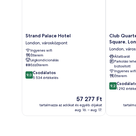
Strand
Club
Strand Palace Hotel
Club Quarte
Palace
Quarters
Square, Lo
London, városközpont
Hotel
Hotel
London, váro
Ingyenes wifi
London,
Trafalgar
Étterem
városközpont
Square,
Állatbarát
Légkondicionálás
Parkolási leh
London
Edzőterem
biztosított
London,
Ingyenes wifi
9.0
Csodálatos
városközpont
9,0
Étterem
ennyiből:
5 534 értékelés
10,
9.2
Csodálat
9,2
Csodálatos,
ennyiből:
1 292 érték
5 534
10,
Az
57 277 Ft
értékelés
Csodálatos,
ár
1 292
tartalmazza az adókat és egyéb díjakat
tartalm
57 277 Ft
aug. 16. – aug. 17.
értékelés