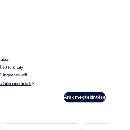
zoba
10 férőhely
Ingyenes wifi
oba
vábbi részletek
vábbi
szletei
Árak megtekintése
Zedwell Piccadilly Circus
Marlin Waterloo