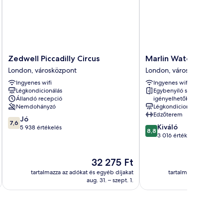
Zedwell
Marlin
Zedwell Piccadilly Circus
Marlin Waterloo
Piccadilly
Waterloo
London, városközpont
London, városközpont
Circus
London,
Ingyenes wifi
Ingyenes wifi
London,
városközpont
Légkondicionálás
Egybenyíló szobák
városközpont
Állandó recepció
igényelhetők
Nemdohányzó
Légkondicionálás
Edzőterem
7.6
Jó
7,6
8.8
Kiváló
ennyiből:
5 938 értékelés
8,8
ennyiből:
3 016 értékelés
10,
10,
Jó,
Kiváló,
5 938
Az
32 275 Ft
3 016
értékelés
ár
értékelés
tartalmazza az adókat és egyéb díjakat
tartalmazza az adóka
32 275 Ft
aug. 31. – szept. 1.