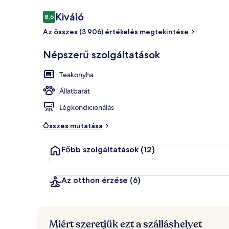
Értékelések
Kiváló
8,6
8,6 ennyiből: 10
Az összes (3 906) értékelés megtekintése
Külső rész
Népszerű szolgáltatások
Teakonyha
Állatbarát
Légkondicionálás
Összes mutatása
Főbb szolgáltatások
(12)
Az otthon érzése
(6)
Miért szeretjük ezt a szálláshelyet