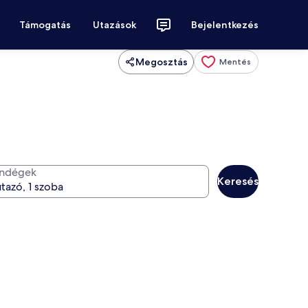
Támogatás
Utazások
Bejelentkezés
Megosztás
Mentés
ndégek
Keresés