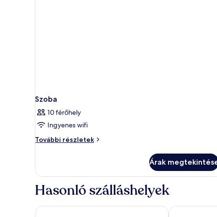
Szoba
10 férőhely
Ingyenes wifi
Szoba
További részletek
további
részletei
Árak megtekintés
Hasonló szálláshelyek
Strand Palace Hotel
Club Quarters