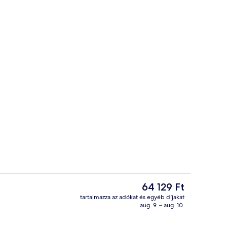
iptomi pamut ágynemű, prémium ágynemű, széf a szobában és íróasztal
Recepció
A
64 129 Ft
jelenlegi
tartalmazza az adókat és egyéb díjakat
ár
aug. 9. – aug. 10.
asztalos reggeli mindennap
Lobby
64 129 Ft