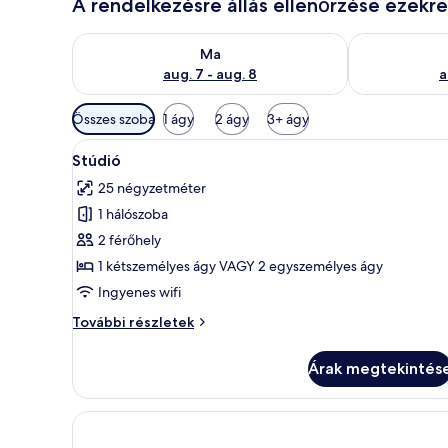
A rendelkezésre állás ellenőrzése ezekr
A ma esti rendelkezésre állás ellenőrzése: aug. 7 - au
A holnapi rend
Ma
aug. 7 - aug. 8
a
Szobákhoz
Összes szoba
1 ágy
2 ágy
3+ ágy
rendelkezésre
A
Stúdió | Egyiptomi pamut ágy
álló
5
Stúdió
következő
szűrők
25 négyzetméter
szoba
1 hálószoba
összes
képének
2 férőhely
megtekintése:
1 kétszemélyes ágy VAGY 2 egyszemélyes ágy
Stúdió
Ingyenes wifi
Stúdió
További részletek
további
részletei
Árak megtekintés