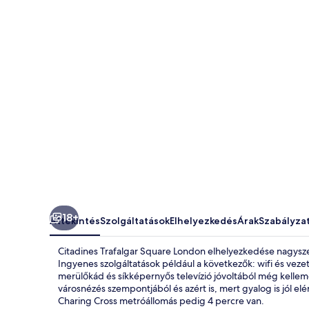
képgalériája
18+
Áttekintés
Szolgáltatások
Elhelyezkedés
Árak
Szabályza
Citadines Trafalgar Square London elhelyezkedése nagyszerű:
Ingyenes szolgáltatások például a következők: wifi és vez
merülőkád és síkképernyős televízió jóvoltából még kellem
városnézés szempontjából és azért is, mert gyalog is jól
Charing Cross metróállomás pedig 4 percre van.