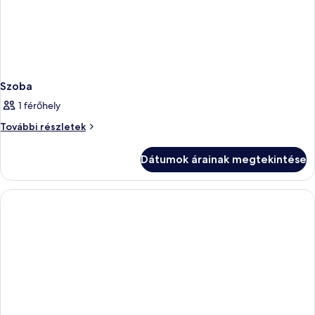
Szoba
1 férőhely
Szoba
További részletek
további
részletei
Dátumok árainak megtekintése