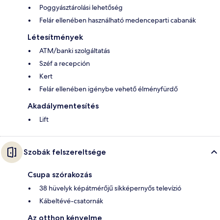
Poggyásztárolási lehetőség
Felár ellenében használható medenceparti cabanák
Létesítmények
ATM/banki szolgáltatás
Széf a recepción
Kert
Felár ellenében igénybe vehető élményfürdő
Akadálymentesítés
Lift
Szobák felszereltsége
Csupa szórakozás
38 hüvelyk képátmérőjű síkképernyős televízió
Kábeltévé-csatornák
Az otthon kényelme