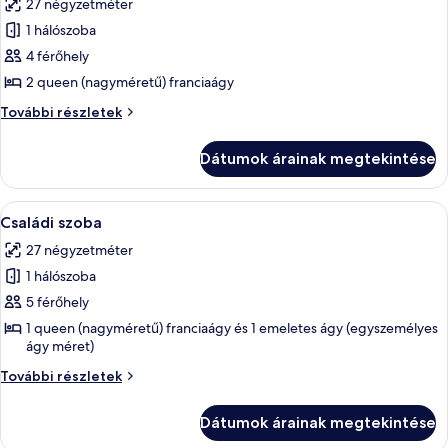
27 négyzetméter
szoba
1 hálószoba
összes
képének
4 férőhely
megtekintése:
2 queen (nagyméretű) franciaágy
Tradicionális
Tradicionális
További részletek
szoba
szoba
további
Dátumok árainak megtekintése
részletei
A
Egy vízi park, melyben számos csúszda 
6
Családi szoba
következő
27 négyzetméter
szoba
1 hálószoba
összes
képének
5 férőhely
megtekintése:
1 queen (nagyméretű) franciaágy és 1 emeletes ágy (egyszemélyes
ágy méret)
Családi
szoba
Családi
További részletek
szoba
további
Dátumok árainak megtekintése
részletei