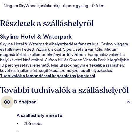
Niagara SkyWheel (óriáskerék)
- 6 perc gyalog
- 0.6 km
Részletek a szálláshelyről
Skyline Hotel & Waterpark
Skyline Hotel & Waterpark elhelyezkedése fanasztikus: Casino Niagara
és Fallsview Fedett Vízipark is csak 5 perc sétára van tőle. Miután
megmártóztál a kellemes élményfürdő vizében, haraphatsz valamit a
helyi kávézó kínálatából. Clifton Hill és Queen Victoria Park is legfeljebb
10 percnyi sétával elérhető. Más utazók nagyra értékelik a szálláshely
következő jellemzőit: segítőkész személyzet és elhelyezkedés.
Tudnivalók a lemondással kapcsolatos jogaidról
További tudnivalók a szálláshelyről
Dióhéjban
A szálláshely mérete
206 szoba