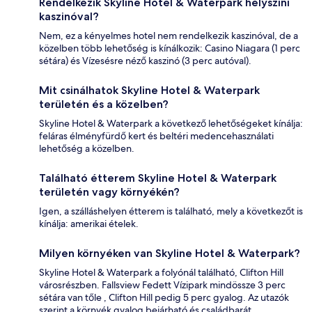
Rendelkezik Skyline Hotel & Waterpark helyszíni
kaszinóval?
Nem, ez a kényelmes hotel nem rendelkezik kaszinóval, de a
közelben több lehetőség is kínálkozik: Casino Niagara (1 perc
sétára) és Vízesésre néző kaszinó (3 perc autóval).
Mit csinálhatok Skyline Hotel & Waterpark
területén és a közelben?
Skyline Hotel & Waterpark a következő lehetőségeket kínálja:
feláras élményfürdő kert és beltéri medencehasználati
lehetőség a közelben.
Található étterem Skyline Hotel & Waterpark
területén vagy környékén?
Igen, a szálláshelyen étterem is található, mely a következőt is
kínálja: amerikai ételek.
Milyen környéken van Skyline Hotel & Waterpark?
Skyline Hotel & Waterpark a folyónál található, Clifton Hill
városrészben. Fallsview Fedett Vízipark mindössze 3 perc
sétára van tőle , Clifton Hill pedig 5 perc gyalog. Az utazók
szerint a környék gyalog bejárható és családbarát.