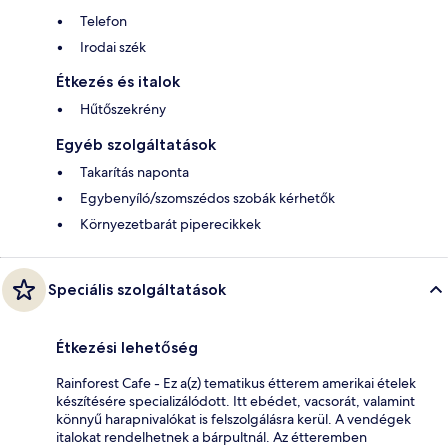
Telefon
Irodai szék
Étkezés és italok
Hűtőszekrény
Egyéb szolgáltatások
Takarítás naponta
Egybenyíló/szomszédos szobák kérhetők
Környezetbarát piperecikkek
Speciális szolgáltatások
Étkezési lehetőség
Rainforest Cafe - Ez a(z) tematikus étterem amerikai ételek
készítésére specializálódott. Itt ebédet, vacsorát, valamint
könnyű harapnivalókat is felszolgálásra kerül. A vendégek
italokat rendelhetnek a bárpultnál. Az étteremben