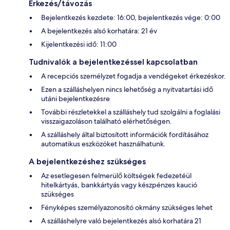
Érkezés/távozás
Bejelentkezés kezdete: 16:00, bejelentkezés vége: 0:00
A bejelentkezés alsó korhatára: 21 év
Kijelentkezési idő: 11:00
Tudnivalók a bejelentkezéssel kapcsolatban
A recepciós személyzet fogadja a vendégeket érkezéskor.
Ezen a szálláshelyen nincs lehetőség a nyitvatartási idő
utáni bejelentkezésre
További részletekkel a szálláshely tud szolgálni a foglalási
visszaigazoláson található elérhetőségen.
A szálláshely által biztosított információk fordításához
automatikus eszközöket használhatunk.
A bejelentkezéshez szükséges
Az esetlegesen felmerülő költségek fedezetéül
hitelkártyás, bankkártyás vagy készpénzes kaució
szükséges
Fényképes személyazonosító okmány szükséges lehet
A szálláshelyre való bejelentkezés alsó korhatára 21