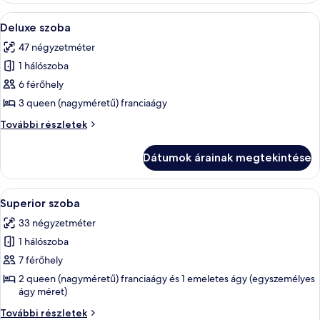
A
Egy szállodai szoba, amelyben két ágy, 
4
Deluxe szoba
következő
47 négyzetméter
szoba
1 hálószoba
összes
képének
6 férőhely
megtekintése:
3 queen (nagyméretű) franciaágy
Deluxe
Deluxe
További részletek
szoba
szoba
további
Dátumok árainak megtekintése
részletei
A
Egy szállodai szoba íróasztallal, két ág
4
Superior szoba
következő
33 négyzetméter
szoba
1 hálószoba
összes
képének
7 férőhely
megtekintése:
2 queen (nagyméretű) franciaágy és 1 emeletes ágy (egyszemélyes
ágy méret)
Superior
szoba
Superior
További részletek