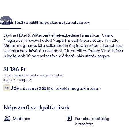
őző
Következő
48+
Áttekintés
Szobák
Elhelyezkedés
Szabályzatok
Skyline Hotel & Waterpark elhelyezkedése fanasztikus: Casino
Niagara és Fallsview Fedett Vízipark is csak 5 perc sétára van tőle.
Miután megmártóztál a kellemes élményfürdő vizében, haraphatsz
valamit a helyi kávézó kínálatából. Clifton Hill és Queen Victoria Park
is legfeljebb 10 percnyi sétával elérhető. Más utazók nagyra
értékelik a szálláshely következő jellemzőit: segítőkész személyzet és
elhelyezkedés.
A
31 186 Ft
jelenlegi
tartalmazza az adókat és egyéb díjakat
ár
szept. 7. – szept. 8.
Íróasztal, laptophoz jól használható 
31 186 Ft
Értékelések
Jó
7,2
Az összes (2 558) értékelés megtekintése
7,2 ennyiből: 10
Népszerű szolgáltatások
Medence
Parkolási lehetőség
biztosított