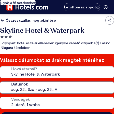
Ugrás a fő tartalomhoz
Letöltöm az appot
Összes szállás megtekintése
Skyline Hotel & Waterpark
3.0
csillagos
Folyóparti hotel és felár ellenében igénybe vehető vízipark a(z) Casino
szálláshely
Niagara közelében
Válassz dátumokat az árak megtekintéséhez
Hová utaznál?
Dátumok
Vendégek