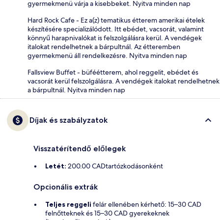
gyermekmenü várja a kisebbeket. Nyitva minden nap
Hard Rock Cafe - Ez a(z) tematikus étterem amerikai ételek
készítésére specializálódott. Itt ebédet, vacsorát, valamint
könnyű harapnivalókat is felszolgálásra kerül. A vendégek
italokat rendelhetnek a bárpultnál. Az étteremben
gyermekmenü áll rendelkezésre. Nyitva minden nap
Fallsview Buffet - büféétterem, ahol reggelit, ebédet és
vacsorát kerül felszolgálásra. A vendégek italokat rendelhetnek
a bárpultnál. Nyitva minden nap
Díjak és szabályzatok
Visszatérítendő előlegek
Letét:
200.00 CADtartózkodásonként
Opcionális extrák
Teljes reggeli
felár ellenében kérhető: 15–30 CAD
felnőtteknek és 15–30 CAD gyerekeknek