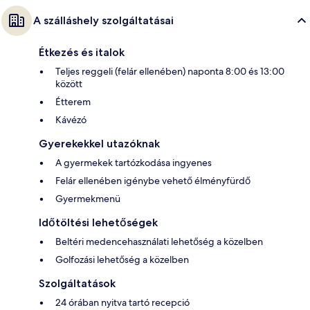
A szálláshely szolgáltatásai
Étkezés és italok
Teljes reggeli (felár ellenében) naponta 8:00 és 13:00
között
Étterem
Kávézó
Gyerekekkel utazóknak
A gyermekek tartózkodása ingyenes
Felár ellenében igénybe vehető élményfürdő
Gyermekmenü
Időtöltési lehetőségek
Beltéri medencehasználati lehetőség a közelben
Golfozási lehetőség a közelben
Szolgáltatások
24 órában nyitva tartó recepció