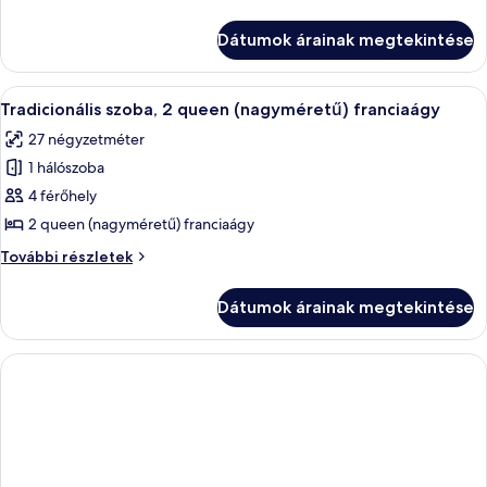
szoba
további
Dátumok árainak megtekintése
részletei
A
Egy kétágyas szoba íróasztallal és kilá
4
Tradicionális szoba, 2 queen (nagyméretű) franciaágy
következő
27 négyzetméter
szoba
1 hálószoba
összes
képének
4 férőhely
megtekintése:
2 queen (nagyméretű) franciaágy
Tradicionális
Tradicionális
További részletek
szoba,
szoba,
2
2
Dátumok árainak megtekintése
queen
queen
(nagyméretű)
(nagyméretű)
franciaágy
franciaágy
további
részletei