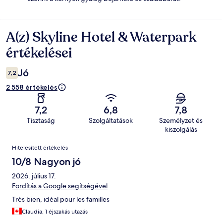
A(z) Skyline Hotel & Waterpark
Értékelések
értékelései
Jó
7,2
2 558 értékelés
7,2
6,8
7,8
Tisztaság
Szolgáltatások
Személyzet és
kiszolgálás
Értékelések
Hitelesített értékelés
10/8 Nagyon jó
2026. július 17.
Fordítás a Google segítségével
Très bien, idéal pour les familles
Claudia, 1 éjszakás utazás