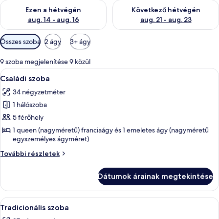
A mostani hétvégi rendelkezésre állás ellenőrzése: aug. 14 - au
A következő hétvégi rendelkezé
Ezen a hétvégén
Következő hétvégén
aug. 14 - aug. 16
aug. 21 - aug. 23
Szobákhoz
Összes szoba
2 ágy
3+ ágy
rendelkezésre
álló
9 szoba megjelenítése 9 közül
szűrők
A
Egy szállodai szoba emeletes ággyal, eg
5
Családi szoba
következő
34 négyzetméter
szoba
1 hálószoba
összes
képének
5 férőhely
megtekintése:
1 queen (nagyméretű) franciaágy és 1 emeletes ágy (nagyméretű
egyszemélyes ágyméret)
Családi
szoba
Családi
További részletek
szoba
további
Dátumok árainak megtekintése
részletei
A
Egy vízi park, melyben számos csúszda 
5
Tradicionális szoba
következő