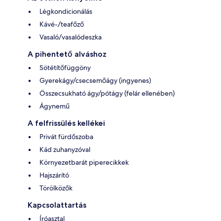
Légkondicionálás
Kávé-/teafőző
Vasaló/vasalódeszka
A pihentető alváshoz
Sötétítőfüggöny
Gyerekágy/csecsemőágy (ingyenes)
Összecsukható ágy/pótágy (felár ellenében)
Ágynemű
A felfrissülés kellékei
Privát fürdőszoba
Kád zuhanyzóval
Környezetbarát piperecikkek
Hajszárító
Törölközők
Kapcsolattartás
Íróasztal