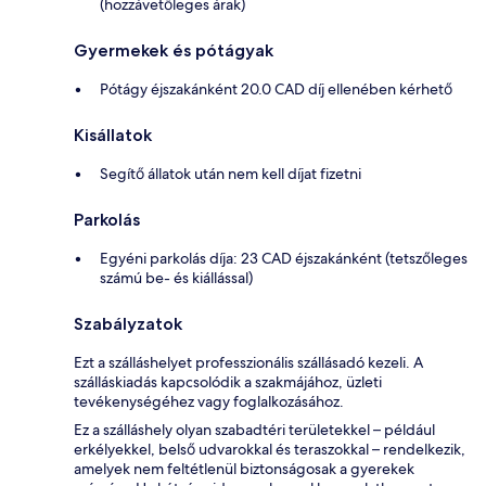
(hozzávetőleges árak)
Gyermekek és pótágyak
Pótágy éjszakánként 20.0 CAD díj ellenében kérhető
Kisállatok
Segítő állatok után nem kell díjat fizetni
Parkolás
Egyéni parkolás díja: 23 CAD éjszakánként (tetszőleges
számú be- és kiállással)
Szabályzatok
Ezt a szálláshelyet professzionális szállásadó kezeli. A
szálláskiadás kapcsolódik a szakmájához, üzleti
tevékenységéhez vagy foglalkozásához.
Ez a szálláshely olyan szabadtéri területekkel – például
erkélyekkel, belső udvarokkal és teraszokkal – rendelkezik,
amelyek nem feltétlenül biztonságosak a gyerekek