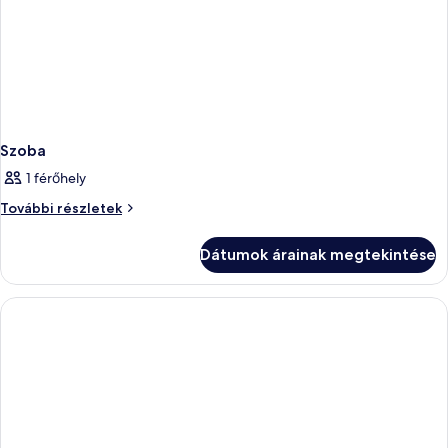
Szoba
1 férőhely
Szoba
További részletek
további
részletei
Dátumok árainak megtekintése