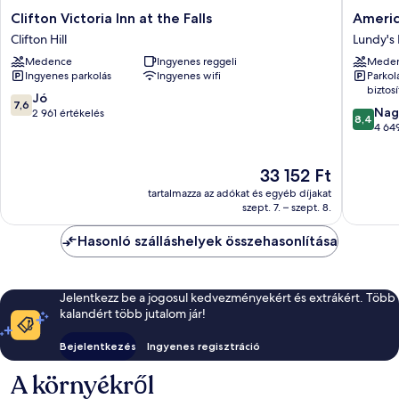
Clifton
America
Clifton Victoria Inn at the Falls
Americ
Victoria
Waterpa
Clifton Hill
Lundy's
Inn
Resort
Medence
Ingyenes reggeli
Mede
at
and
Ingyenes parkolás
Ingyenes wifi
Parkol
the
Spa
biztosí
Falls
Lundy's
7.6
Jó
7,6
8.4
Clifton
Lane
Nag
ennyiből:
2 961 értékelés
8,4
ennyiből
Hill
4 649
10,
10,
Jó,
Nagyon
2 961
Az
33 152 Ft
jó,
értékelés
ár
4 649
tartalmazza az adókat és egyéb díjakat
33 152 Ft
értékelé
szept. 7. – szept. 8.
Hasonló szálláshelyek összehasonlítása
Jelentkezz be a jogosul kedvezményekért és extrákért. Több
kalandért több jutalom jár!
Bejelentkezés
Ingyenes regisztráció
A környékről