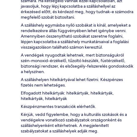
számára. Ha kétségeid vannak ezzel kapcsolatban, azt
javasoljuk, hogy lépj kapcsolatba a szálláshellyel az
érkezésed előtt, és kérdezd meg, hogy tudnak-e számodra
megfelelő szobát biztosítani.
A szálláshely egymásba nyíló szobákat is kínál, amelyeket a
rendelkezésre állás függvényében lehet igénybe venni.
Amennyiben összenyitható szobákat szeretne foglalni,
lépjen kapcsolatba a szálláshely munkatársaival a foglalási
visszaigazoláson található számon keresztül.
A vendégek nyugodtak lehetnek, mert biztonságukról
szén-monoxid-érzékelő, tűzoltó készülék, füstérzékelő,
biztonsági rendszer, és elsősegély-felszerelés gondoskodik
a helyszínen.
A szálláshelyen hitelkártyával lehet fizetni. Készpénzes
fizetés nem lehetséges.
Elfogadott hitelkártyák: hitelkártyák, hitelkártyák,
hitelkártyák, hitelkártyák
Készpénzmentes tranzakciók elérhetők.
Kérjük, vedd figyelembe, hogy a kulturális szokások és a
vendégekre vonatkozó szabályzatok országonként és
szálláshelyenként eltérhetnek. A megjelenített
szabályzatokat a szálláshelyek adják meg.