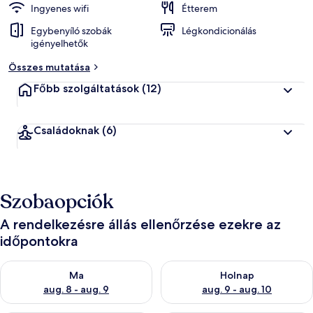
Ingyenes wifi
Étterem
Egybenyíló szobák
Légkondicionálás
igényelhetők
Összes mutatása
Főbb szolgáltatások
(12)
Családoknak
(6)
Szobaopciók
A rendelkezésre állás ellenőrzése ezekre az
időpontokra
A ma esti rendelkezésre állás ellenőrzése: aug. 8 - aug. 9
A holnapi rendelkezésre állás e
Ma
Holnap
aug. 8 - aug. 9
aug. 9 - aug. 10