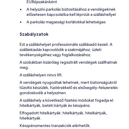
EURéjszakánként
A helyszíni parkolás biztosításához a vendégeknek
előzetesen kapcsolatba kell lépniük a szálláshellyel
A parkolás magassági korlátokkal lehetséges
Szabályzatok
Ezt a szálláshelyet professzionális szállásadó kezeli. A
szálláskiadás kapcsolódik a szakmájához, üzleti
tevékenységéhez vagy foglalkozásához.
A szobákban kizárólag regisztrált vendégek szállhatnak
meg.
A szálláshelyen nincs lift.
A vendégek nyugodtak lehetnek, mert biztonságukról
tűzoltó készülék, füstérzékelő és elsősegély-felszerelés
gondoskodik a helyszínen.
A szálláshely a következő fizetési módokat fogadja el:
hitelkártyák, betéti kártyák és készpénz.
Elfogadott hitelkártyák: hitelkártyák, hitelkártyák,
hitelkártyák
Készpénzmentes tranzakciók elérhetők.