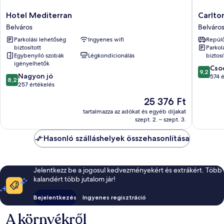
Hotel
Carlton
Hotel Mediterran
Carlto
Mediterran
Hotel
Belváros
Belváro
Belváros
Buda
Parkolási lehetőség
Ingyenes wifi
Repülő
Castle
biztosított
Parkol
Belváros
Egybenyíló szobák
Légkondicionálás
biztosí
igényelhetők
9.2
Cso
9,2
8.2
Nagyon jó
ennyiből
574 é
8,2
ennyiből:
257 értékelés
10,
10,
Csodálat
Az
25 376 Ft
Nagyon
574
ár
jó,
tartalmazza az adókat és egyéb díjakat
értékelé
25 376 Ft
szept. 2. – szept. 3.
257
értékelés
Hasonló szálláshelyek összehasonlítása
Jelentkezz be a jogosul kedvezményekért és extrákért. Több
kalandért több jutalom jár!
Bejelentkezés
Ingyenes regisztráció
A környékről