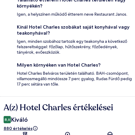
környékén?
Igen, a helyszínen működő étterem neve Restaurant Janos.
Kínál Hotel Charles szobákat saját konyhával vagy
teakonyhával?
Igen, minden szobához tartozik egy teakonyha a következő
felszereltséggel: főzőlap, hűtőszekrény, főzőedények,
tányérok, evőeszközök.
Milyen környéken van Hotel Charles?
Hotel Charles Belváros területén található. BAH-csomópont,
villamosmegálló mindössze 7 perc gyalog, Rudas Fürdő pedig
17 perc sétára van tőle.
A(z) Hotel Charles értékelései
Értékelések
Kiváló
8,6
880 értékelés