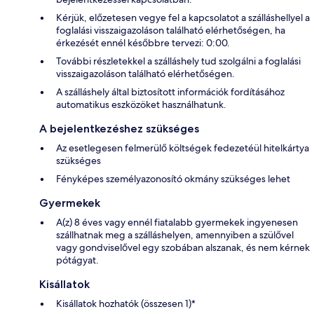
Kérjük, előzetesen vegye fel a kapcsolatot a szálláshellyel a
foglalási visszaigazoláson található elérhetőségen, ha
érkezését ennél későbbre tervezi: 0:00.
További részletekkel a szálláshely tud szolgálni a foglalási
visszaigazoláson található elérhetőségen.
A szálláshely által biztosított információk fordításához
automatikus eszközöket használhatunk.
A bejelentkezéshez szükséges
Az esetlegesen felmerülő költségek fedezetéül hitelkártya
szükséges
Fényképes személyazonosító okmány szükséges lehet
Gyermekek
A(z) 8 éves vagy ennél fiatalabb gyermekek ingyenesen
szállhatnak meg a szálláshelyen, amennyiben a szülővel
vagy gondviselővel egy szobában alszanak, és nem kérnek
pótágyat.
Kisállatok
Kisállatok hozhatók (összesen 1)*