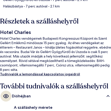
Halászbástya
- 7 perc autóval
- 2.1 km
Részletek a szálláshelyről
Hotel Charles
Hotel Charles vendégeinek Budapesti Kongresszusi Központ és Szent
Gellért Emlékmű mindössze 15 perc gyalog. Az éhes vendégeket az
étterem – Restaurant Janos – kínálja ízletes fogásokkal reggelire, ebédre
és vacsorára. Budai Vár és Gellért Gyógyfürdő és Uszoda is csak 5 perc
autóval. Más utazók imádják a hely következó jellemzőit: segítőkész
személyzet. Rövid sétával megközelíthető a tömegközlekedés: BAH-
csomópont, villamosmegálló 7 perc, Csörsz utca, villamosmegálló pedig
8 perc séta.
Tudnivalók a lemondással kapcsolatos jogaidról
További tudnivalók a szálláshelyről
Dióhéjban
A szálláshely mérete