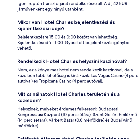
Igen, reptéri transzferjárat rendelkezésre áll. A díj 42 EUR
járművenként egyirányú utanként.
Mikor van Hotel Charles bejelentkezési és
kijelentkezési ideje?
Bejelentkezésre 15:00 és 0:00 között van lehetőség.
Kijelentkezési idő: 11:00. Gyorsított bejelentkezés igénybe
vehető.
Rendelkezik Hotel Charles helyszíni kaszinóval?
Nem, ez a kényelmes hotel nem rendelkezik kaszinóval, de a
közelben több lehetőség is kínálkozik: Las Vegas Casino (4 perc
autóval) és Tropicana Casino (4 perc autóval).
Mit csinálhatok Hotel Charles területén és a
közelben?
Helyszínek, melyeket érdemes felkeresni: Budapesti
Kongresszusi Központ (10 perc sétára), Szent Gellért Emlékmű
(14 perc sétára), Várkert Bazár (0,8 mérföldre) és Budai Vár (1
mérföldre).
Található étterem Hotel Charles területén vagy