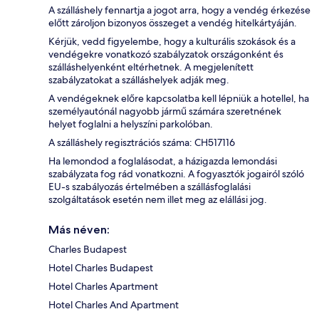
A szálláshely fennartja a jogot arra, hogy a vendég érkezése
előtt zároljon bizonyos összeget a vendég hitelkártyáján.
Kérjük, vedd figyelembe, hogy a kulturális szokások és a
vendégekre vonatkozó szabályzatok országonként és
szálláshelyenként eltérhetnek. A megjelenített
szabályzatokat a szálláshelyek adják meg.
A vendégeknek előre kapcsolatba kell lépniük a hotellel, ha
személyautónál nagyobb jármű számára szeretnének
helyet foglalni a helyszíni parkolóban.
A szálláshely regisztrációs száma: CH517116
Ha lemondod a foglalásodat, a házigazda lemondási
szabályzata fog rád vonatkozni. A fogyasztók jogairól szóló
EU-s szabályozás értelmében a szállásfoglalási
szolgáltatások esetén nem illet meg az elállási jog.
Más néven:
Charles Budapest
Hotel Charles Budapest
Hotel Charles Apartment
Hotel Charles And Apartment