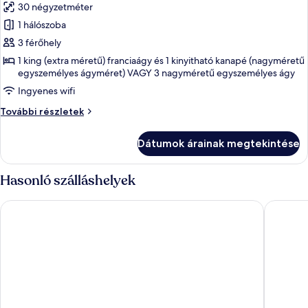
30 négyzetméter
szoba
1 hálószoba
összes
képének
3 férőhely
megtekintése:
1 king (extra méretű) franciaágy és 1 kinyitható kanapé (nagyméretű
egyszemélyes ágyméret) VAGY 3 nagyméretű egyszemélyes ágy
Deluxe
Studio
Ingyenes wifi
Triple
Deluxe
További részletek
Studio
Triple
Dátumok árainak megtekintése
további
részletei
Hasonló szálláshelyek
Hotel Mediterran
Carlton 