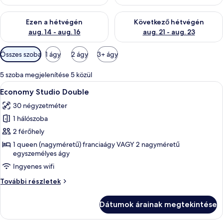
A mostani hétvégi rendelkezésre állás ellenőrzése: aug. 14 - au
A következő hétvégi rendelkezé
Ezen a hétvégén
Következő hétvégén
aug. 14 - aug. 16
aug. 21 - aug. 23
Szobákhoz
Összes szoba
1 ágy
2 ágy
3+ ágy
rendelkezésre
álló
5 szoba megjelenítése 5 közül
szűrők
A
Egy szállodai szoba, amelyben nagy abl
6
Economy Studio Double
következő
30 négyzetméter
szoba
1 hálószoba
összes
képének
2 férőhely
megtekintése:
1 queen (nagyméretű) franciaágy VAGY 2 nagyméretű
egyszemélyes ágy
Economy
Studio
Ingyenes wifi
Double
Economy
További részletek
Studio
Double
Dátumok árainak megtekintése
további
részletei