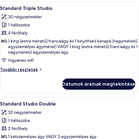
A
Egy szállodai szoba két ággyal, egy szé
6
Standard Triple Studio
következő
30 négyzetméter
szoba
1 hálószoba
összes
képének
4 férőhely
megtekintése:
1 king (extra méretű) franciaágy és 1 kinyitható kanapé (nagyméretű
egyszemélyes ágyméret) VAGY 1 king (extra méretű) franciaágy és 1
Standard
nagyméretű egyszemélyes ágy
Triple
Ingyenes wifi
Studio
Standard
További részletek
Triple
Studio
Dátumok árainak megtekintése
további
részletei
A
Egy szállodai szoba, amelyben van telev
9
Standard Studio Double
következő
32 négyzetméter
szoba
1 hálószoba
összes
képének
2 férőhely
megtekintése:
1 kétszemélyes ágy VAGY 2 egyszemélyes ágy