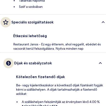
Takarítás naponta
Széf a szobában
Speciális szolgáltatások
Étkezési lehetőség
Restaurant Janos - Ez egy étterem, ahol reggelit, ebédet és
vacsorát kerül felszolgálásra. Nyitva minden nap
Díjak és szabályzatok
Kötelezően fizetendő díjak
Be- vagy kijelentkezéskor a következő díjak fizetését fogják
kérni a szálláshelyen. A díjak tartalmazhatják a fizetendő
adókat:
A szálláshelyen felszámítják az érvényben lévő 4.00 %