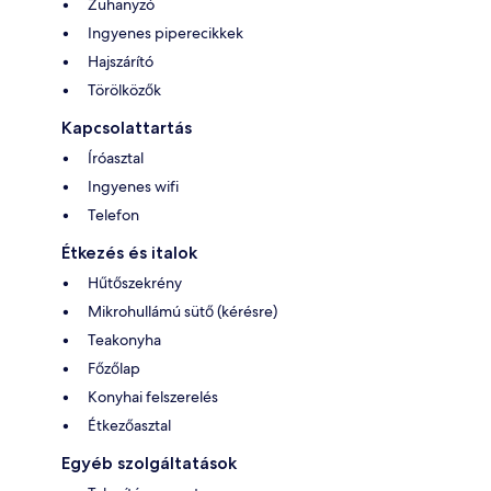
Zuhanyzó
Ingyenes piperecikkek
Hajszárító
Törölközők
Kapcsolattartás
Íróasztal
Ingyenes wifi
Telefon
Étkezés és italok
Hűtőszekrény
Mikrohullámú sütő (kérésre)
Teakonyha
Főzőlap
Konyhai felszerelés
Étkezőasztal
Egyéb szolgáltatások