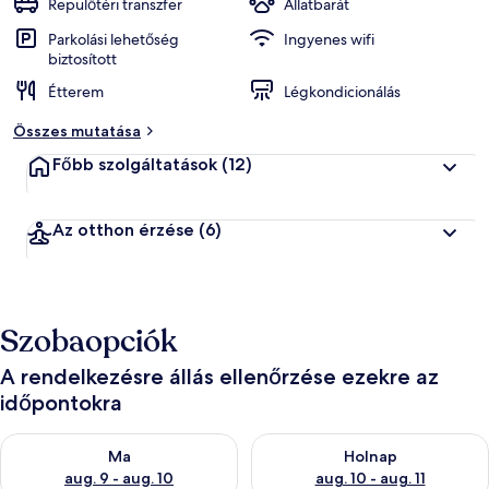
Repülőtéri transzfer
Állatbarát
Parkolási lehetőség
Ingyenes wifi
biztosított
Étterem
Légkondicionálás
Összes mutatása
Főbb szolgáltatások
(12)
Az otthon érzése
(6)
Szobaopciók
A rendelkezésre állás ellenőrzése ezekre az
időpontokra
A ma esti rendelkezésre állás ellenőrzése: aug. 9 - aug. 10
A holnapi rendelkezésre állás e
Ma
Holnap
aug. 9 - aug. 10
aug. 10 - aug. 11