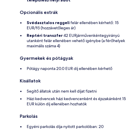
települési/helyi adót
Opcionális extrák
Svédasztalos reggeli
felár ellenében kérhető: 15
EUR/fő (hozzávetőleges ár)
Reptéri transzfer
42 EURjárművenkéntegyirányú
utanként felár ellenében vehető igénybe (a férőhelyek
maximális száma 4)
Gyermekek és pótágyak
Pótágy naponta 20.0 EUR díj ellenében kérhető
Kisállatok
Segítő állatok után nem kell díjat fizetni
Házi kedvencek házi kedvencenként és éjszakánként 15
EUR külön díj ellenében hozhatók
Parkolás
Egyéni parkolás díja nyitott parkolóban: 20