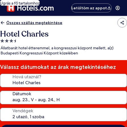
Ugrás a fő tartalomhoz
Letöltöm az appot
Összes szállás megtekintése
Hotel Charles
3.5
csillagos
Állatbarát hotel étteremmel, a kongresszusi központ mellett, a(z)
szálláshely
Budapesti Kongresszusi Központ közelében
Válassz dátumokat az árak megtekintéséhez
Hová utaznál?
Dátumok
Vendégek