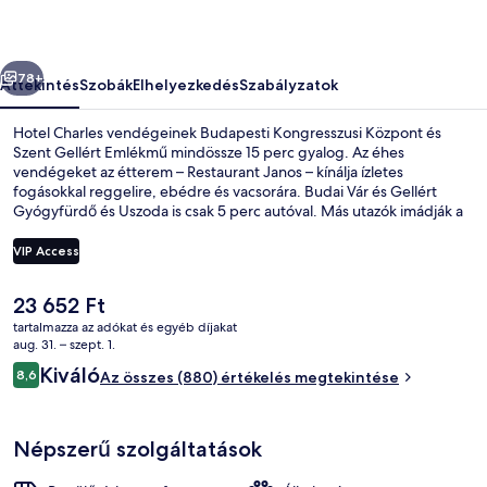
őző
Következő
78+
Áttekintés
Szobák
Elhelyezkedés
Szabályzatok
Hotel Charles vendégeinek Budapesti Kongresszusi Központ és
Szent Gellért Emlékmű mindössze 15 perc gyalog. Az éhes
vendégeket az étterem – Restaurant Janos – kínálja ízletes
fogásokkal reggelire, ebédre és vacsorára. Budai Vár és Gellért
Gyógyfürdő és Uszoda is csak 5 perc autóval. Más utazók imádják a
hely következó jellemzőit: segítőkész személyzet. Rövid sétával
megközelíthető a tömegközlekedés: BAH-csomópont,
VIP Access
villamosmegálló 7 perc, Csörsz utca, villamosmegálló pedig 8 perc
séta.
A
23 652 Ft
Reggeli, ebéd és vacsora
jelenlegi
tartalmazza az adókat és egyéb díjakat
ár
aug. 31. – szept. 1.
23 652 Ft
Értékelések
Kiváló
8,6
Az összes (880) értékelés megtekintése
8,6 ennyiből: 10
Népszerű szolgáltatások