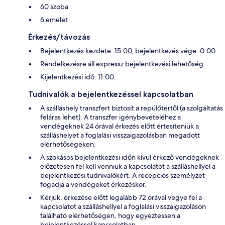
60 szoba
6 emelet
Érkezés/távozás
Bejelentkezés kezdete: 15:00, bejelentkezés vége: 0:00
Rendelkezésre áll expressz bejelentkezési lehetőség
Kijelentkezési idő: 11:00
Tudnivalók a bejelentkezéssel kapcsolatban
A szálláshely transzfert biztosít a repülőtértől (a szolgáltatás
feláras lehet). A transzfer igénybevételéhez a
vendégeknek 24 órával érkezés előtt értesíteniük a
szálláshelyet a foglalási visszaigazolásban megadott
elérhetőségeken.
A szokásos bejelentkezési időn kívül érkező vendégeknek
előzetesen fel kell venniük a kapcsolatot a szálláshellyel a
bejelentkezési tudnivalókért. A recepciós személyzet
fogadja a vendégeket érkezéskor.
Kérjük, érkezése előtt legalább 72 órával vegye fel a
kapcsolatot a szálláshellyel a foglalási visszaigazoláson
található elérhetőségen, hogy egyeztessen a
bejelentkezéssel kapcsolatban.