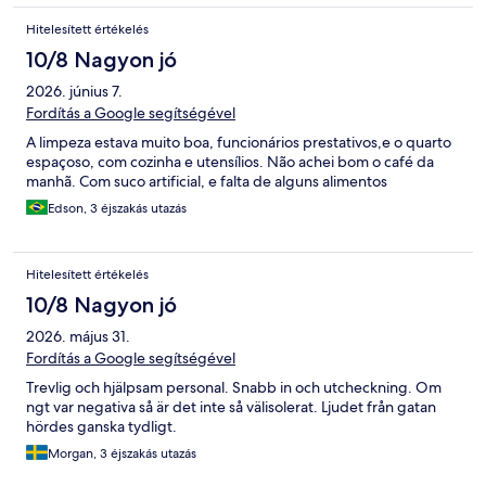
Hitelesített értékelés
10/8 Nagyon jó
2026. június 7.
Fordítás a Google segítségével
A limpeza estava muito boa, funcionários prestativos,e o quarto
espaçoso, com cozinha e utensílios. Não achei bom o café da
manhã. Com suco artificial, e falta de alguns alimentos
Edson, 3 éjszakás utazás
Hitelesített értékelés
10/8 Nagyon jó
2026. május 31.
Fordítás a Google segítségével
Trevlig och hjälpsam personal. Snabb in och utcheckning. Om
ngt var negativa så är det inte så välisolerat. Ljudet från gatan
hördes ganska tydligt.
Morgan, 3 éjszakás utazás