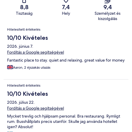
8,8
7,4
9,4
Tisztaság
Hely
Személyzet és
kiszolgálás
Értékelések
Hitelesített értékelés
10/10 Kivételes
2026. június 7.
Fordítás a Google segítségével
Fantastic place to stay. quiet and relaxing, great value for money
Aaron, 2 éjszakás utazás
Hitelesített értékelés
10/10 Kivételes
2026. július 22.
Fordítás a Google segítségével
Mycket trevlig och hjälpsam personal. Bra restaurang. Rymligt
rum. Busshållplats precis utanför. Skulle jag använda hotellet
igen? Absolut!