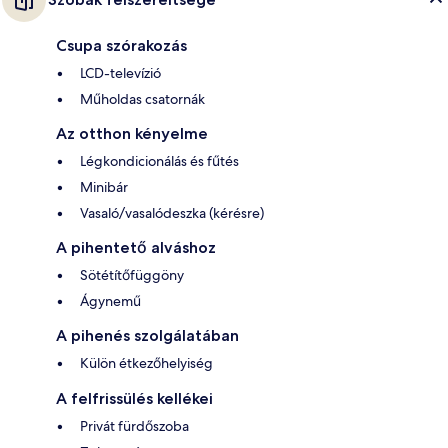
Csupa szórakozás
LCD-televízió
Műholdas csatornák
Az otthon kényelme
Légkondicionálás és fűtés
Minibár
Vasaló/vasalódeszka (kérésre)
A pihentető alváshoz
Sötétítőfüggöny
Ágynemű
A pihenés szolgálatában
Külön étkezőhelyiség
A felfrissülés kellékei
Privát fürdőszoba