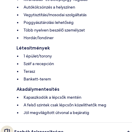
Autókölcsönzés a helyszínen
Vegytisztítási/mosodai szolgáltatás
Poggyásztárolási lehetőség
Több nyelven beszélő személyzet
Hordár/londiner
Létesítmények
1 épület/torony
Széf a recepción
Terasz
Bankett-terem
Akadálymentesítés
Kapaszkodók a lépcsők mentén
A felső szintek csak lépcsőn közelíthetők meg
Jól megvilágított útvonal a bejáratig
Szobák felszereltsége