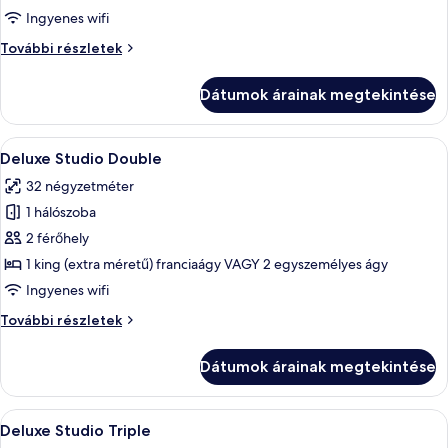
Standard
Ingyenes wifi
Studio
Standard
További részletek
Double
Studio
Double
Dátumok árainak megtekintése
további
részletei
A
Egy szállodai szoba, amelyben egy nagy á
13
Deluxe Studio Double
következő
32 négyzetméter
szoba
1 hálószoba
összes
képének
2 férőhely
megtekintése:
1 king (extra méretű) franciaágy VAGY 2 egyszemélyes ágy
Deluxe
Ingyenes wifi
Studio
Deluxe
További részletek
Double
Studio
Double
Dátumok árainak megtekintése
további
részletei
A
Egy szállodai szoba, amelyben egy nagy
8
Deluxe Studio Triple
következő