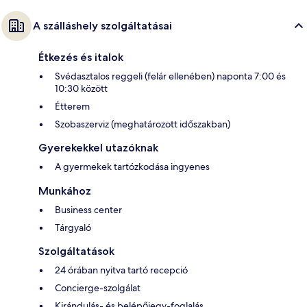
A szálláshely szolgáltatásai
Étkezés és italok
Svédasztalos reggeli (felár ellenében) naponta 7:00 és
10:30 között
Étterem
Szobaszerviz (meghatározott időszakban)
Gyerekekkel utazóknak
A gyermekek tartózkodása ingyenes
Munkához
Business center
Tárgyaló
Szolgáltatások
24 órában nyitva tartó recepció
Concierge-szolgálat
Kirándulás- és belépőjegy-foglalás