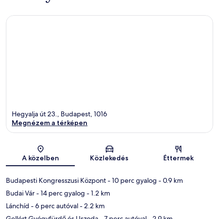
Hegyalja út 23., Budapest, 1016
Megnézem a térképen
Térkép
A közelben
Közlekedés
Éttermek
Budapesti Kongresszusi Központ
- 10 perc gyalog
- 0.9 km
Budai Vár
- 14 perc gyalog
- 1.2 km
Lánchíd
- 6 perc autóval
- 2.2 km
Gellért Gyógyfürdő és Uszoda
- 7 perc autóval
- 2.9 km