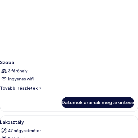
Szoba
3 férőhely
Ingyenes wifi
Szoba
További részletek
további
részletei
Dátumok árainak megtekintése
A
Egy szállodai szoba, amelyben van egy
12
Lakosztály
következő
47 négyzetméter
szoba