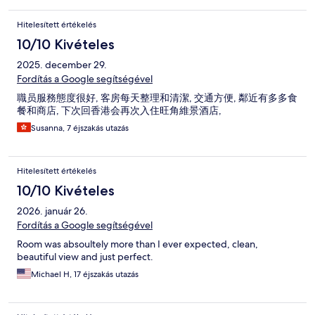
Hitelesített értékelés
10/10 Kivételes
2025. december 29.
Fordítás a Google segítségével
職员服務態度很好, 客房每天整理和清潔, 交通方便, 鄰近有多多食
餐和商店, 下次回香港会再次入住旺角維景酒店,
Susanna, 7 éjszakás utazás
Hitelesített értékelés
10/10 Kivételes
2026. január 26.
Fordítás a Google segítségével
Room was absoultely more than I ever expected, clean,
beautiful view and just perfect.
Michael H, 17 éjszakás utazás