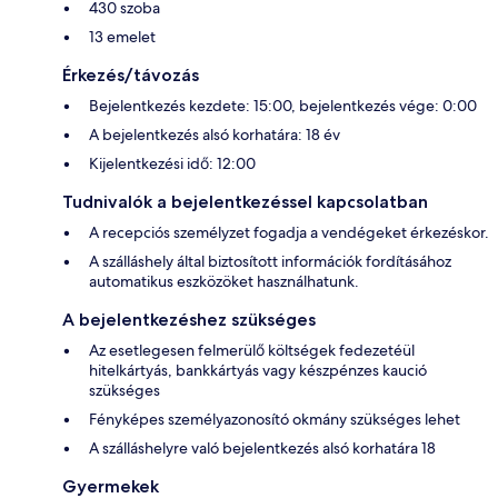
430 szoba
13 emelet
Érkezés/távozás
Bejelentkezés kezdete: 15:00, bejelentkezés vége: 0:00
A bejelentkezés alsó korhatára: 18 év
Kijelentkezési idő: 12:00
Tudnivalók a bejelentkezéssel kapcsolatban
A recepciós személyzet fogadja a vendégeket érkezéskor.
A szálláshely által biztosított információk fordításához
automatikus eszközöket használhatunk.
A bejelentkezéshez szükséges
Az esetlegesen felmerülő költségek fedezetéül
hitelkártyás, bankkártyás vagy készpénzes kaució
szükséges
Fényképes személyazonosító okmány szükséges lehet
A szálláshelyre való bejelentkezés alsó korhatára 18
Gyermekek