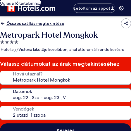
Ugrás a fő tartalomhoz
Letöltöm az appot
Összes szállás megtekintése
Metropark Hotel Mongkok
4.0
csillagos
Hotel a(z) Victoria kikötője közelében, ahol étterem áll rendelkezésre
szálláshely
Válassz dátumokat az árak megtekintéséhez
Hová utaznál?
Dátumok
Vendégek
Keresés