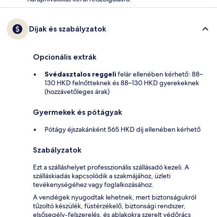
Díjak és szabályzatok
Opcionális extrák
Svédasztalos reggeli
felár ellenében kérhető: 88–
130 HKD felnőtteknek és 88–130 HKD gyerekeknek
(hozzávetőleges árak)
Gyermekek és pótágyak
Pótágy éjszakánként 565 HKD díj ellenében kérhető
Szabályzatok
Ezt a szálláshelyet professzionális szállásadó kezeli. A
szálláskiadás kapcsolódik a szakmájához, üzleti
tevékenységéhez vagy foglalkozásához.
A vendégek nyugodtak lehetnek, mert biztonságukról
tűzoltó készülék, füstérzékelő, biztonsági rendszer,
elsősegély-felszerelés, és ablakokra szerelt védőrács