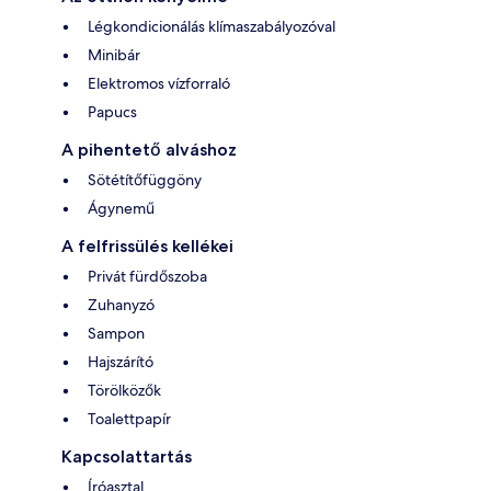
Légkondicionálás klímaszabályozóval
Minibár
Elektromos vízforraló
Papucs
A pihentető alváshoz
Sötétítőfüggöny
Ágynemű
A felfrissülés kellékei
Privát fürdőszoba
Zuhanyzó
Sampon
Hajszárító
Törölközők
Toalettpapír
Kapcsolattartás
Íróasztal