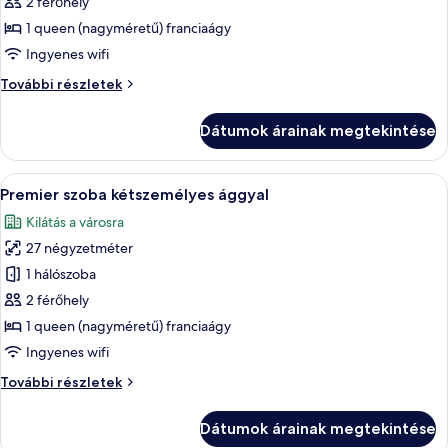
2 férőhely
összes
képének
1 queen (nagyméretű) franciaágy
megtekintése:
Ingyenes wifi
Lakosztály
Lakosztály
További részletek
további
részletei
Dátumok árainak megtekintése
A
Egy szállodai szoba, amelyben találhat
8
Premier szoba kétszemélyes ággyal
következő
Kilátás a városra
szoba
27 négyzetméter
összes
képének
1 hálószoba
megtekintése:
2 férőhely
Premier
1 queen (nagyméretű) franciaágy
szoba
Ingyenes wifi
kétszemélyes
Premier
További részletek
ággyal
szoba
kétszemélyes
Dátumok árainak megtekintése
ággyal