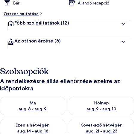
Bár
Állandó recepció
Összes mutatása
Főbb szolgáltatások
(12)
Az otthon érzése
(6)
Szobaopciók
A rendelkezésre állás ellenőrzése ezekre az
időpontokra
A ma esti rendelkezésre állás ellenőrzése: aug. 8 - aug. 9
A holnapi rendelkezésre állás e
Ma
Holnap
aug. 8 - aug. 9
aug. 9 - aug. 10
A mostani hétvégi rendelkezésre állás ellenőrzése: aug. 14 - au
A következő hétvégi rendelkezé
Ezen a hétvégén
Következő hétvégén
aug. 14 - aug. 16
aug. 21 - aug. 23