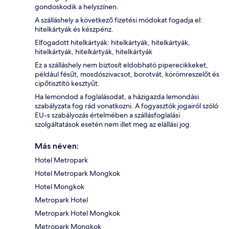
gondoskodik a helyszínen.
A szálláshely a következő fizetési módokat fogadja el:
hitelkártyák és készpénz.
Elfogadott hitelkártyák: hitelkártyák, hitelkártyák,
hitelkártyák, hitelkártyák, hitelkártyák
Ez a szálláshely nem biztosít eldobható piperecikkeket,
például fésűt, mosdószivacsot, borotvát, körömreszelőt és
cipőtisztító kesztyűt.
Ha lemondod a foglalásodat, a házigazda lemondási
szabályzata fog rád vonatkozni. A fogyasztók jogairól szóló
EU-s szabályozás értelmében a szállásfoglalási
szolgáltatások esetén nem illet meg az elállási jog.
Más néven:
Hotel Metropark
Hotel Metropark Mongkok
Hotel Mongkok
Metropark Hotel
Metropark Hotel Mongkok
Metropark Mongkok