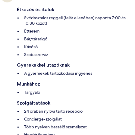
Étkezés és italok
Svédasztalos reggeli (felár ellenében) naponta 7:00 és
10:30 között
Étterem
Bár/társalgó
Kávézó
Szobaszerviz
Gyerekekkel utazóknak
A gyermekek tartózkodása ingyenes
Munkához
Tárgyaló
Szolgáltatások
24 órában nyitva tartó recepció
Concierge-szolgálat
Több nyelven beszélő személyzet
Hordár/londiner