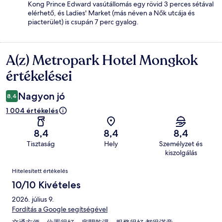
Kong Prince Edward vasútállomás egy rövid 3 perces sétával
elérhető, és Ladies' Market (más néven a Nők utcája és
piacterület) is csupán 7 perc gyalog.
A(z) Metropark Hotel Mongkok
Értékelések
értékelései
Nagyon jó
8,4
1 004 értékelés
8,4
8,4
8,4
Tisztaság
Hely
Személyzet és
kiszolgálás
Értékelések
Hitelesített értékelés
10/10 Kivételes
2026. július 9.
Fordítás a Google segítségével