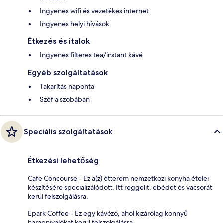
Ingyenes wifi és vezetékes internet
Ingyenes helyi hívások
Étkezés és italok
Ingyenes filteres tea/instant kávé
Egyéb szolgáltatások
Takarítás naponta
Széf a szobában
Speciális szolgáltatások
Étkezési lehetőség
Cafe Concourse - Ez a(z) étterem nemzetközi konyha ételei
készítésére specializálódott. Itt reggelit, ebédet és vacsorát
kerül felszolgálásra.
Epark Coffee - Ez egy kávézó, ahol kizárólag könnyű
harapnivalókat kerül felszolgálásra.