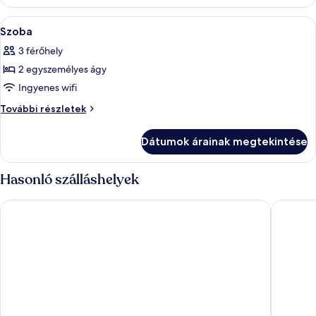
további
részletei
A
Minibár, széf a szobában, íróasztal és
5
Szoba
következő
3 férőhely
szoba
2 egyszemélyes ágy
összes
képének
Ingyenes wifi
megtekintése:
Szoba
További részletek
Szoba
további
részletei
Dátumok árainak megtekintése
Hasonló szálláshelyek
Metropark Hotel Kowloon Hong Kong
iclub Mo