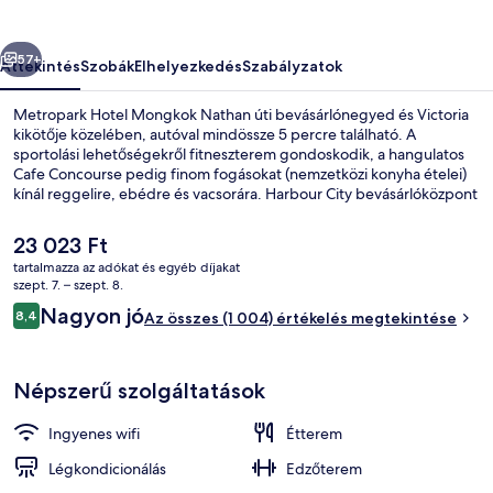
őző
Következő
57+
Áttekintés
Szobák
Elhelyezkedés
Szabályzatok
Metropark Hotel Mongkok Nathan úti bevásárlónegyed és Victoria
kikötője közelében, autóval mindössze 5 percre található. A
sportolási lehetőségekről fitneszterem gondoskodik, a hangulatos
Cafe Concourse pedig finom fogásokat (nemzetközi konyha ételei)
kínál reggelire, ebédre és vacsorára. Harbour City bevásárlóközpont
és Kaulung-öböl pedig csak egy rövid autóút. Más utazók imádják a
hely következó jellemzőit: a szálláshely általános állapota.
A
23 023 Ft
jelenlegi
tartalmazza az adókat és egyéb díjakat
ár
szept. 7. – szept. 8.
Lobby
23 023 Ft
Értékelések
Nagyon jó
8,4
Az összes (1 004) értékelés megtekintése
8,4 ennyiből: 10
Népszerű szolgáltatások
Ingyenes wifi
Étterem
Légkondicionálás
Edzőterem