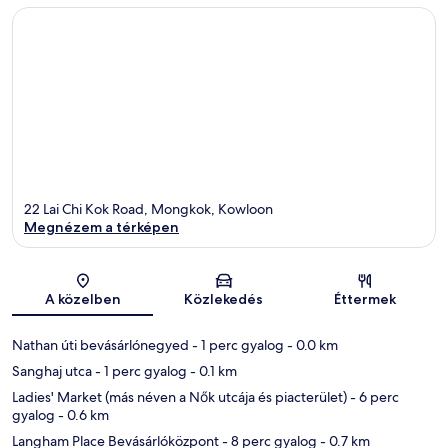
22 Lai Chi Kok Road, Mongkok, Kowloon
Megnézem a térképen
Térkép
A közelben
Közlekedés
Éttermek
Nathan úti bevásárlónegyed
- 1 perc gyalog
- 0.0 km
Sanghaj utca
- 1 perc gyalog
- 0.1 km
Ladies' Market (más néven a Nők utcája és piacterület)
- 6 perc
gyalog
- 0.6 km
Langham Place Bevásárlóközpont
- 8 perc gyalog
- 0.7 km