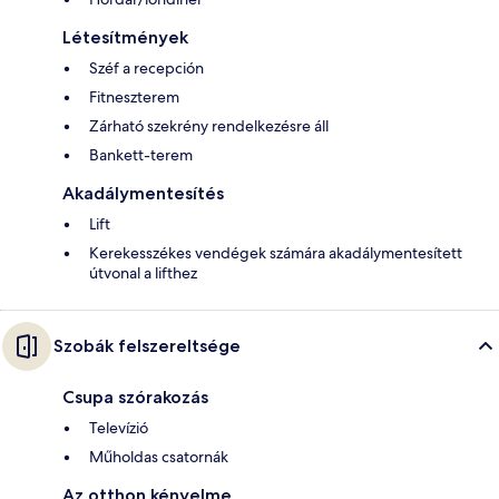
Létesítmények
Széf a recepción
Fitneszterem
Zárható szekrény rendelkezésre áll
Bankett-terem
Akadálymentesítés
Lift
Kerekesszékes vendégek számára akadálymentesített
útvonal a lifthez
Szobák felszereltsége
Csupa szórakozás
Televízió
Műholdas csatornák
Az otthon kényelme