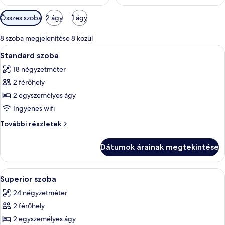
Szobákhoz
Összes szoba
2 ágy
1 ágy
rendelkezésre
álló
8 szoba megjelenítése 8 közül
szűrők
A
Egy szállodai szoba két ággyal, egy abla
7
Standard szoba
következő
18 négyzetméter
szoba
2 férőhely
összes
képének
2 egyszemélyes ágy
megtekintése:
Ingyenes wifi
Standard
Standard
További részletek
szoba
szoba
további
Dátumok árainak megtekintése
részletei
A
Egy szállodai szoba két ággyal, íróaszta
8
Superior szoba
következő
24 négyzetméter
szoba
2 férőhely
összes
képének
2 egyszemélyes ágy