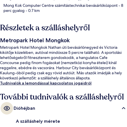
Mong Kok Computer Centre számítástechnikai bevásárlóközpont
- 8
perc gyalog
- 0.7 km
Részletek a szálláshelyről
Metropark Hotel Mongkok
Metropark Hotel Mongkok Nathan úti bevásárlónegyed és Victoria
kikötője közelében, autóval mindössze 5 percre található. A sportolási
lehetőségekről fitneszterem gondoskodik, a hangulatos Cafe
Concourse pedig finom fogásokat (nemzetközi konyha ételei) kínál
reggelire, ebédre és vacsorára. Harbour City bevásárlóközpont és
Kaulung-öböl pedig csak egy rövid autóút. Más utazók imádják a hely
következó jellemzőit: a szálláshely általános állapota.
Tudnivalók a lemondással kapcsolatos jogaidról
További tudnivalók a szálláshelyről
Dióhéjban
A szálláshely mérete