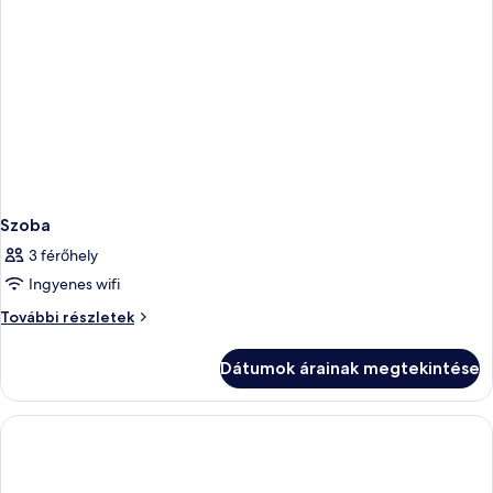
Szoba
3 férőhely
Ingyenes wifi
Szoba
További részletek
további
részletei
Dátumok árainak megtekintése