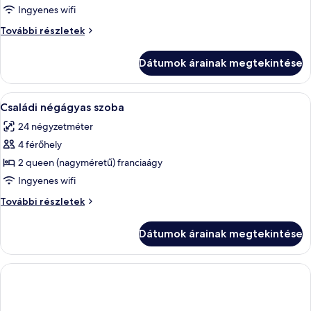
megtekintése:
Ingyenes wifi
Superior
Superior
További részletek
szoba
szoba
további
Dátumok árainak megtekintése
részletei
A
Egy szállodai szoba, amelyben találhat
13
Családi négágyas szoba
következő
24 négyzetméter
szoba
4 férőhely
összes
képének
2 queen (nagyméretű) franciaágy
megtekintése:
Ingyenes wifi
Családi
Családi
További részletek
négágyas
négágyas
szoba
szoba
Dátumok árainak megtekintése
további
részletei