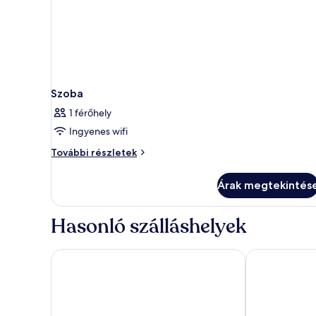
Szoba
1 férőhely
Ingyenes wifi
Szoba
További részletek
további
részletei
Árak megtekintés
Hasonló szálláshelyek
Carina Gold Hotel and Restaurant
Sultanhan Hot