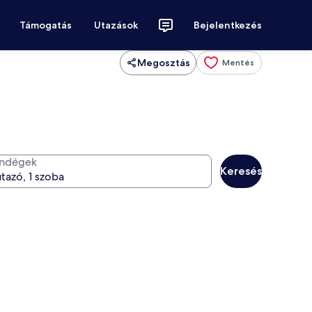
Támogatás
Utazások
Bejelentkezés
Megosztás
Mentés
ndégek
Keresés