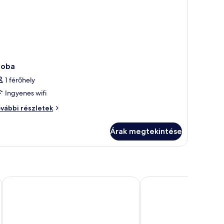
zoba
1 férőhely
Ingyenes wifi
oba
vábbi részletek
vábbi
szletei
Árak megtekintése
Hotel Amira Istanbul
Aprilis Deluxe Hotel