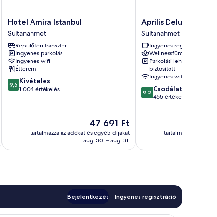
Hotel
Aprilis
Hotel Amira Istanbul
Aprilis Deluxe Hotel
Amira
Deluxe
Sultanahmet
Sultanahmet
Istanbul
Hotel
Repülőtéri transzfer
Ingyenes reggeli
Sultanahmet
Sultanahmet
Ingyenes parkolás
Wellnessfürdő
Ingyenes wifi
Parkolási lehetőség
Étterem
biztosított
Ingyenes wifi
9.6
Kivételes
9,6
9.2
Csodálatos
ennyiből:
1 004 értékelés
9,2
ennyiből:
465 értékelés
10,
10,
Kivételes,
Csodálatos,
1 004
Az
47 691 Ft
465
értékelés
ár
értékelés
tartalmazza az adókat és egyéb díjakat
tartalmazza az adóka
47 691 Ft
aug. 30. – aug. 31.
Bejelentkezés
Ingyenes regisztráció