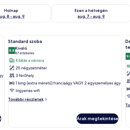
g. 8
elkezésre állás ellenőrzése: aug. 8 - aug. 9
A mostani hétvégi rendelkezésre állás 
Holnap
Ezen a hétvégén
ug. 8 - aug. 9
aug. 7 - aug. 9
y nagy ágy, éjjeliszekrények, egy íróasztal székkkel, egy televízió található, é
A
Egy modern szállodai szoba, amelyben e
A
5
Standard szoba
De
következő
k
te
Kiváló
szoba
8,8
s
10-ből 8,8
(87
87 értékelés
9,
összes
ö
értékelés)
Kilátás a városra
képének
k
25 négyzetméter
megtekintése:
m
gy
3 férőhely
Standard
D
1 king (extra méretű) franciaágy VAGY 2 egyszemélyes ágy
szoba
s
Ingyenes wifi
1
k
Standard
További részletek
szoba
á
De
To
további
sz
ki
részletei
1
a
e
Árak megtekintése
ké
t
ág