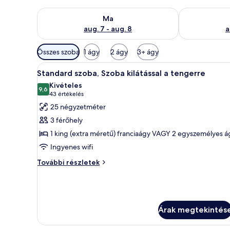
A ma esti rendelkezésre állás ellenőrzése: aug. 7 - au
A holnapi rend
Ma
aug. 7 - aug. 8
a
Szobákhoz
Összes szoba
1 ágy
2 ágy
3+ ágy
rendelkezésre
A
Egy szállodai szoba, amelyben eg
álló
9
Standard szoba, Szoba kilátással a tengerre
következő
szűrők
Kivételes
szoba
9,6
10-ből 9,6
(43
43 értékelés
összes
értékelés)
25 négyzetméter
képének
3 férőhely
megtekintése:
1 king (extra méretű) franciaágy VAGY 2 egyszemélyes á
Standard
Ingyenes wifi
szoba,
Szoba
Standard
További részletek
szoba,
kilátással
Szoba
a
kilátással
tengerre
a
tengerre
Árak megtekintés
további
részletei