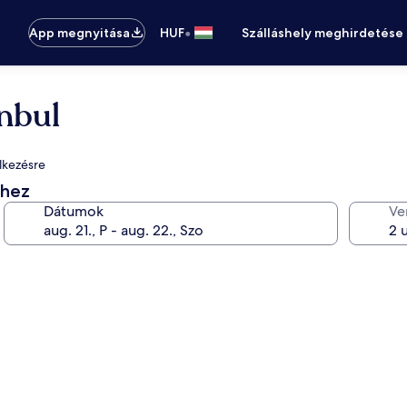
•
App megnyitása
HUF
Szálláshely meghirdetése
anbul
elkezésre
éhez
Dátumok
Ve