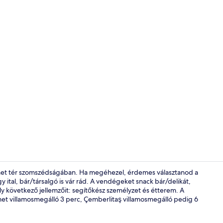
A szálláshel
ahmet tér szomszédságában. Ha megéhezel, érdemes választanod a
 ital, bár/társalgó is vár rád. A vendégeket snack bár/delikát,
hely következő jellemzőit: segítőkész személyzet és étterem. A
Standard szo
et villamosmegálló 3 perc, Çemberlitaş villamosmegálló pedig 6