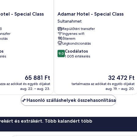
Adamar
otel - Special Class
Adamar Hotel - Special Class
Hotel
Sultanahmet
-
ő
Repülőtéri transzfer
Special
anszfer
Ingyenes wifi
Class
kolás
Étterem
Sultanahmet
Légkondicionálás
9.0
os
Csodálatos
9,0
ennyiből:
elés
1 005 értékelés
10,
Csodálatos,
1 005
Az
Az
65 881 Ft
32 472 Ft
értékelés
ár
ár
azza az adókat és egyéb díjakat
tartalmazza az adókat és egyéb díjakat
65 881 Ft
32 472 Ft
aug. 22. – aug. 23.
aug. 19. – aug. 20.
Hasonló szálláshelyek összehasonlítása
ekért és extrákért. Több kalandért több