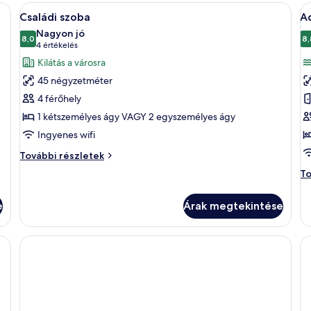
s
ki
yben egy nagy ágy, egy kanapé található, és nagy ablakokon át nyílik kilátás
A
Családi szoba | Kilátás a szobából
A
7
a
Családi szoba
A
következő
k
te
Nagyon jó
szoba
8,0
sa
s
8,
10-ből 8,0
(4
4 értékelés
to
összes
ö
értékelés)
Kilátás a városra
ré
képének
k
45 négyzetméter
megtekintése:
m
4 férőhely
Családi
A
1 kétszemélyes ágy VAGY 2 egyszemélyes ágy
szoba
S
Ingyenes wifi
V
R
Családi
További részletek
szoba
Ad
To
további
Se
részletei
Vi
e
Árak megtekintése
R
to
ré