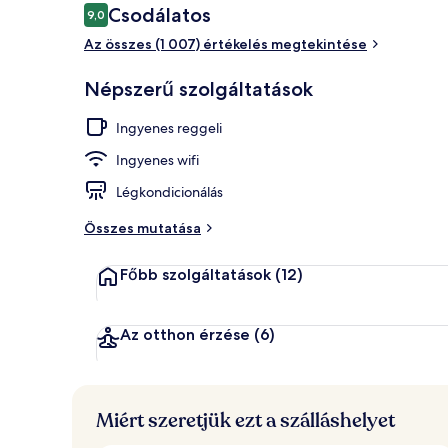
Értékelések
Csodálatos
9,0
9,0 ennyiből: 10
Az összes (1 007) értékelés megtekintése
Ebéd és vacs
Népszerű szolgáltatások
Ingyenes reggeli
Ingyenes wifi
Légkondicionálás
Összes mutatása
Főbb szolgáltatások
(12)
Az otthon érzése
(6)
Miért szeretjük ezt a szálláshelyet