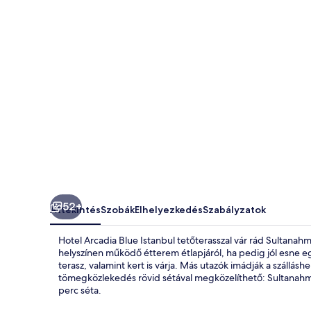
52+
Áttekintés
Szobák
Elhelyezkedés
Szabályzatok
Hotel Arcadia Blue Istanbul tetőterasszal vár rád Sultan
helyszínen működő étterem étlapjáról, ha pedig jól esne egy
terasz, valamint kert is várja. Más utazók imádják a szállás
tömegközlekedés rövid sétával megközelíthető: Sultanahm
perc séta.