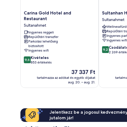
Carina
Sultanhan
Carina Gold Hotel and
Sultanhan H
Gold
Hotel
Restaurant
Sultanahmet
Hotel
-
Sultanahmet
Wellnessfürd
and
Special
Repülőtéri tr
Restaurant
Ingyenes reggeli
Class
Ingyenes par
Repülőtéri transzfer
Sultanahmet
Sultanahmet
Ingyenes wifi
Parkolási lehetőség
biztosított
9.2
Csodálat
9,2
Ingyenes wifi
ennyiből:
2 269 érték
9.6
10,
Kivételes
9,6
ennyiből:
Csodálatos,
853 értékelés
10,
2 269
Az
37 337 Ft
Kivételes,
értékelés
ár
853
tartalmazza az adókat és egyéb díjakat
tartalm
37 337 Ft
aug. 20. – aug. 21.
értékelés
Jelentkezz be a jogosul kedvezmény
jutalom jár!