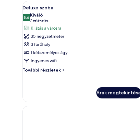
A
Egy modern szállodaszoba, amel
6
Deluxe szoba
következő
Kiváló
szoba
8,6
10-ből 8,6
(7
7 értékelés
összes
értékelés)
Kilátás a városra
képének
35 négyzetméter
megtekintése:
3 férőhely
Deluxe
1 kétszemélyes ágy
szoba
Ingyenes wifi
Deluxe
További részletek
szoba
további
részletei
Árak megtekintés