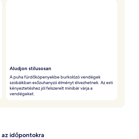
Aludjon stílusosan
A puha fürdőköpenyekbe burkolózó vendégek
szobáikban esőzuhanyzó élményt élvezhetnek. Az esti
kényeztetéshez jól felszerelt minibár várja a
vendégeket.
e az időpontokra