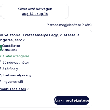
ellenőrzése: aug. 7 - aug. 9
A következő hétvégi rendelkezésre állás ellenőrzése: aug. 14 -
Következő hétvégén
aug. 14 - aug. 16
9 szoba megjelenítése 9 közül
s kilátás nyílik a városra.
gy nagy ágy, egy éjjeliszekrény, egy lámpa és egy falra szerelt lámpatest ta
Egy modern szállodaszoba, amelyben található 
7
luxe szoba, 1 kétszemélyes ágy, kilátással a
övetkező
ngerre, sarok
zoba
Csodálatos
0
sszes
10-ből 9,0
(2
2 értékelés
épének
értékelés)
Kilátás a tengerre
egtekintése:
35 négyzetméter
eluxe
3 férőhely
zoba,
1 kétszemélyes ágy
Ingyenes wifi
étszemélyes
gy,
luxe
vábbi részletek
oba,
látással
Árak megtekintése
tszemélyes
engerre,
y,