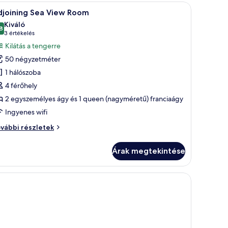
arok
látással
 a zöld tájra.
Egy szállodai szoba, amelyben egy nagy ágy, egy
4
djoining Sea View Room
övetkező
ngerre,
Kiváló
rok
zoba
8
10-ből 8,8
(3
3 értékelés
vábbi
sszes
értékelés)
Kilátás a tengerre
szletei
épének
50 négyzetméter
egtekintése:
1 hálószoba
djoining
4 férőhely
ea
2 egyszemélyes ágy és 1 queen (nagyméretű) franciaágy
iew
oom
Ingyenes wifi
joining
vábbi részletek
a
ew
Árak megtekintése
oom
vábbi
szletei