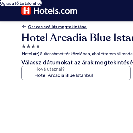
Ugrás a fő tartalomhoz
Összes szállás megtekintése
Hotel Arcadia Blue Ist
4.0
csillagos
Hotel a(z) Sultanahmet tér közelében, ahol étterem áll rend
szálláshely
Válassz dátumokat az árak megtekintés
Hová utaznál?
A(z)
Hotel
Arcadia
Blue
Istanbul
képgalériája