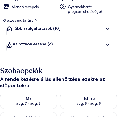
Állandó recepció
Gyermekbarát
programlehetőségek
Összes mutatása
Főbb szolgáltatások
(10)
Az otthon érzése
(6)
Szobaopciók
A rendelkezésre állás ellenőrzése ezekre az
időpontokra
A ma esti rendelkezésre állás ellenőrzése: aug. 7 - aug. 8
A holnapi rendelkezésre állás e
Ma
Holnap
aug. 7 - aug. 8
aug. 8 - aug. 9
A mostani hétvégi rendelkezésre állás ellenőrzése: aug. 7 - aug
A következő hétvégi rendelkezé