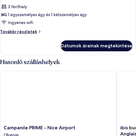
következő
3 férőhely
szoba
1 egyszemélyes ágy és 1 kétszemélyes ágy
összes
képének
Ingyenes wifi
megtekintése:
Szoba
További részletek
Szoba
további
részletei
Dátumok árainak megtekintése
Hasonló szálláshelyek
Campanile PRIME - Nice Airport
ibis bud
Campanile
ibis
Campanile PRIME - Nice Airport
ibis b
PRIME
budget
Anglai
L'Arenas