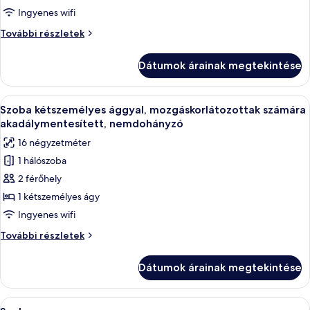
Superior
Ingyenes wifi
szoba
Superior
További részletek
kétszemélyes
szoba
ággyal
kétszemélyes
Dátumok árainak megtekintése
ággyal
további
részletei
A
Egy szállodai szoba, amelyben egy nagy 
14
Szoba kétszemélyes ággyal, mozgáskorlátozottak számára
következő
akadálymentesített, nemdohányzó
szoba
16 négyzetméter
összes
1 hálószoba
képének
2 férőhely
megtekintése:
Szoba
1 kétszemélyes ágy
kétszemélyes
Ingyenes wifi
ággyal,
Szoba
További részletek
mozgáskorlátozottak
kétszemélyes
számára
ággyal,
Dátumok árainak megtekintése
mozgáskorlátozottak
akadálymentesített,
számára
nemdohányzó
akadálymentesített,
A
Egy szállodai szoba, amelyben található
6
nemdohányzó