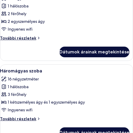
szoba
1 hálószoba
összes
képének
2 férőhely
megtekintése:
2 egyszemélyes ágy
Szoba
Ingyenes wifi
két
Szoba
További részletek
külön
két
ággyal
külön
Dátumok árainak megtekintése
ággyal
további
részletei
A
Egy szállodai szoba, amelyben egy nagy
11
Háromágyas szoba
következő
16 négyzetméter
szoba
1 hálószoba
összes
képének
3 férőhely
megtekintése:
1 kétszemélyes ágy és 1 egyszemélyes ágy
Háromágyas
Ingyenes wifi
szoba
Háromágyas
További részletek
szoba
további
Dátumok árainak megtekintése