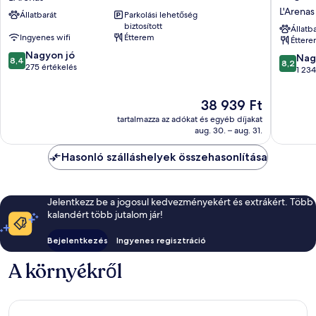
-
Nice
L'Arenas
Állatbarát
Parkolási lehetőség
Nice
Aeropor
biztosított
Airport
Promen
Állatb
Ingyenes wifi
Étterem
Étter
L'Arenas
des
8.4
Nagyon jó
Anglais
8.2
Nag
8,4
8,2
ennyiből:
275 értékelés
L'Arenas
ennyiből
1 234
10,
10,
Nagyon
Nagyon
Az
38 939 Ft
jó,
jó,
ár
275
tartalmazza az adókat és egyéb díjakat
1 234
38 939 Ft
értékelés
aug. 30. – aug. 31.
értékelé
Hasonló szálláshelyek összehasonlítása
Jelentkezz be a jogosul kedvezményekért és extrákért. Több
kalandért több jutalom jár!
Bejelentkezés
Ingyenes regisztráció
A környékről