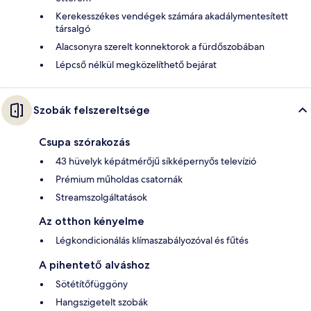
Kerekesszékes vendégek számára akadálymentesített
társalgó
Alacsonyra szerelt konnektorok a fürdőszobában
Lépcső nélkül megközelíthető bejárat
Szobák felszereltsége
Csupa szórakozás
43 hüvelyk képátmérőjű síkképernyős televízió
Prémium műholdas csatornák
Streamszolgáltatások
Az otthon kényelme
Légkondicionálás klímaszabályozóval és fűtés
A pihentető alváshoz
Sötétítőfüggöny
Hangszigetelt szobák