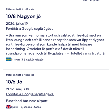
kiszolgálás
Értékelések
Hitelesített értékelés
10/8 Nagyon jó
2026. július 19.
Fordítás a Google segítségével
+ Bra rum som var normal stort och välstädat. Trevligt med en
liten lounge och cafe liknande reception som var öppet dygnet
runt. Trevlig personal som kunde hjälpa till med tidigare
incheckning. Området är perfekt då det är nära till
strandpromenaden och till flygplatsen. - Hotellet var svårt att få
tag på både via mejl och telefon. Parkeringen är dyr.
Simon, 3 éjszakás utazás
Hitelesített értékelés
10/6 Jó
2026. május 19.
Fordítás a Google segítségével
Functional business airport
Kyaw, 1 éjszakás utazás