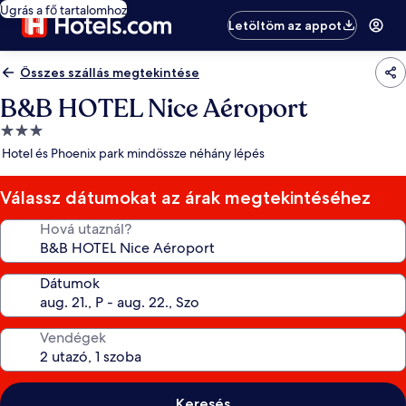
Ugrás a fő tartalomhoz
Letöltöm az appot
Összes szállás megtekintése
B&B HOTEL Nice Aéroport
3.0
csillagos
Hotel és Phoenix park mindössze néhány lépés
szálláshely
Válassz dátumokat az árak megtekintéséhez
Hová utaznál?
Dátumok
Vendégek
Keresés