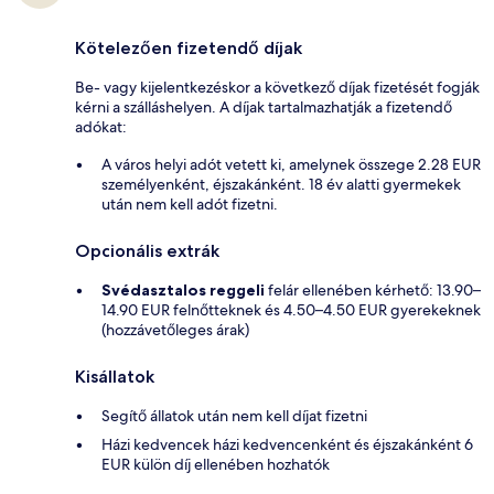
Kötelezően fizetendő díjak
Be- vagy kijelentkezéskor a következő díjak fizetését fogják
kérni a szálláshelyen. A díjak tartalmazhatják a fizetendő
adókat:
A város helyi adót vetett ki, amelynek összege 2.28 EUR
személyenként, éjszakánként. 18 év alatti gyermekek
után nem kell adót fizetni.
Opcionális extrák
Svédasztalos reggeli
felár ellenében kérhető: 13.90–
14.90 EUR felnőtteknek és 4.50–4.50 EUR gyerekeknek
(hozzávetőleges árak)
Kisállatok
Segítő állatok után nem kell díjat fizetni
Házi kedvencek házi kedvencenként és éjszakánként 6
EUR külön díj ellenében hozhatók