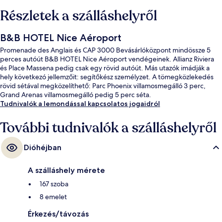
Részletek a szálláshelyről
B&B HOTEL Nice Aéroport
Promenade des Anglais és CAP 3000 Bevásárlóközpont mindössze 5
perces autóút B&B HOTEL Nice Aéroport vendégeinek. Allianz Riviera
és Place Massena pedig csak egy rövid autóút. Más utazók imádják a
hely következó jellemzőit: segítőkész személyzet. A tömegközlekedés
rövid sétával megközelíthető: Parc Phoenix villamosmegálló 3 perc,
Grand Arenas villamosmegálló pedig 5 perc séta.
Tudnivalók a lemondással kapcsolatos jogaidról
További tudnivalók a szálláshelyről
Dióhéjban
A szálláshely mérete
167 szoba
8 emelet
Érkezés/távozás