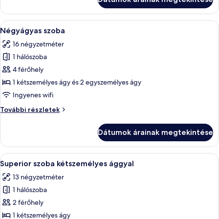
részletei
A
Négyágyas szoba | Prémium ágynemű, í
13
Négyágyas szoba
következő
16 négyzetméter
szoba
1 hálószoba
összes
képének
4 férőhely
megtekintése:
1 kétszemélyes ágy és 2 egyszemélyes ágy
Négyágyas
Ingyenes wifi
szoba
Négyágyas
További részletek
szoba
további
Dátumok árainak megtekintése
részletei
A
Egy szállodai szoba, amelyben egy nagy 
18
Superior szoba kétszemélyes ággyal
következő
13 négyzetméter
szoba
1 hálószoba
összes
képének
2 férőhely
megtekintése:
1 kétszemélyes ágy