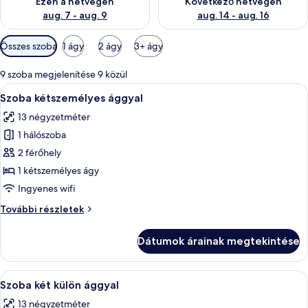
Ezen a hétvégén
Következő hétvégén
aug. 7 - aug. 9
aug. 14 - aug. 16
Szobákhoz
Összes szoba
1 ágy
2 ágy
3+ ágy
rendelkezésre
álló
9 szoba megjelenítése 9 közül
szűrők
A
Egy szállodai szoba, amelyben egy nagy 
16
Szoba kétszemélyes ággyal
következő
13 négyzetméter
szoba
1 hálószoba
összes
képének
2 férőhely
megtekintése:
1 kétszemélyes ágy
Szoba
Ingyenes wifi
kétszemélyes
Szoba
További részletek
ággyal
kétszemélyes
ággyal
Dátumok árainak megtekintése
további
részletei
A
Egy szállodai szoba két ággyal, függönn
13
Szoba két külön ággyal
következő
13 négyzetméter