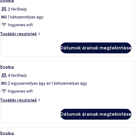
Szoba
következő
további
2 férőhely
részletei
szoba
1 kétszemélyes ágy
összes
képének
Ingyenes wifi
megtekintése:
Szoba
További részletek
Szoba
további
részletei
Dátumok árainak megtekintése
A
Egy szállodai szoba két ággyal, egy na
4
Szoba
következő
4 férőhely
szoba
2 egyszemélyes ágy és 1 kétszemélyes ágy
összes
képének
Ingyenes wifi
megtekintése:
Szoba
További részletek
Szoba
további
részletei
Dátumok árainak megtekintése
A
Egy szállodai szoba, amelyben található
3
Szoba