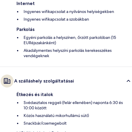
Internet
Ingyenes wifikapcsolat a nyilvános helyiségekben
Ingyenes wifikapcsolat a szobákban
Parkolás
Egyéni parkolás a helyszínen, őrzött parkolóban (15
EURéjszakánként)
Akadálymentes helyszíni parkolás kerekesszékes
vendégeknek
A szálláshely szolgáltatásai
Étkezés és italok
Svédasztalos reggeli (felár ellenében) naponta 6:30 és
10:00 között
Közös használatú mikorhullámú sütő
Snackbár/csemegebolt