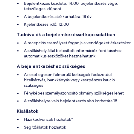
Bejelentkezés kezdete: 14:00, bejelentkezés vége:
tetszőleges időpont
A bejelentkezés alsó korhatára: 18 év
Kijelentkezési idő: 12:00
Tudnivalók a bejelentkezéssel kapcsolatban
A recepciós személyzet fogadja a vendégeket érkezéskor.
A szálláshely által biztosított információk fordításához
automatikus eszközöket használhatunk.
A bejelentkezéshez szükséges
Az esetlegesen felmerülő költségek fedezetéül
hitelkártyás, bankkártyás vagy készpénzes kaució
szükséges
Fényképes személyazonosító okmány szükséges lehet
A szálláshelyre való bejelentkezés alsó korhatára 18
Kisállatok
Házi kedvencek hozhatók*
Segítőállatok hozhatók