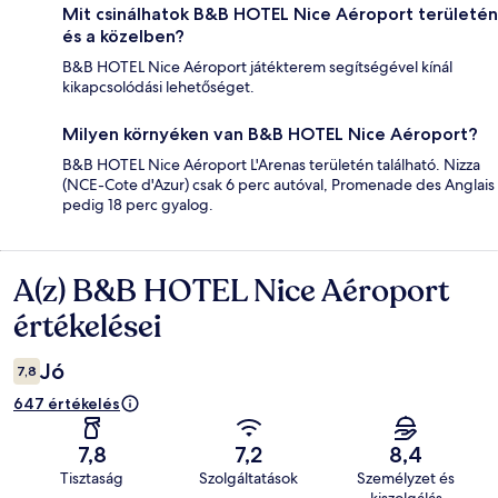
Mit csinálhatok B&B HOTEL Nice Aéroport területén
és a közelben?
B&B HOTEL Nice Aéroport játékterem segítségével kínál
kikapcsolódási lehetőséget.
Milyen környéken van B&B HOTEL Nice Aéroport?
B&B HOTEL Nice Aéroport L'Arenas területén található. Nizza
(NCE-Cote d'Azur) csak 6 perc autóval, Promenade des Anglais
pedig 18 perc gyalog.
A(z) B&B HOTEL Nice Aéroport
Értékelések
értékelései
Jó
7,8
647 értékelés
7,8
7,2
8,4
Tisztaság
Szolgáltatások
Személyzet és