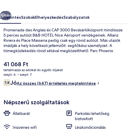
őző
Következő
59+
Áttekintés
Szobák
Elhelyezkedés
Szabályzatok
Promenade des Anglais és CAP 3000 Bevásárlóközpont mindössze
5 perces autóút B&B HOTEL Nice Aéroport vendégeinek. Allianz
Riviera és Place Massena pedig csak egy rövid autóút. Más utazók
imádják a hely következó jellemzőit: segítőkész személyzet. A
tömegközlekedés rövid sétával megközelíthető: Parc Phoenix
villamosmegálló 3 perc, Grand Arenas villamosmegálló pedig 5 perc
séta.
A
41 068 Ft
jelenlegi
tartalmazza az adókat és egyéb díjakat
ár
szept. 6. – szept. 7.
A strandtól nem messze
41 068 Ft
Értékelések
Jó
7,8
Az összes (647) értékelés megtekintése
7,8 ennyiből: 10
Népszerű szolgáltatások
Állatbarát
Parkolási lehetőség
biztosított
Ingyenes wifi
Légkondicionálás