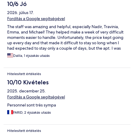
10/6 Jó
2026. július 17.
Fordítás a Google segítségével
The staff was amazing and helpful, especially Nadir, Travinia,
Emma, and Michael! They helped make a week of very difficult
moments easier to handle. Unfortunately, the price kept going
up every day and that made it difficult to stay so long when I
had expected to stay only a couple of days, but the apt. I was
waiting for took a long time to materialize. But the bed was
Dalila, 1 éjszakás utazás
comfortable and there was some food available all night which
was good for a diabetic like me. The other difficult issue was the
distance from Nice Center although the tram was not too far to
Hitelesített értékelés
walk but I have difficulty walking. I was also informed that a
senior lady such as myself should not walk to the tram at night
10/10 Kivételes
unaccompanied, so I was unable to stay in the Center after dark.
2025. december 25.
I was told it was fine for younger people or walking in groups.
Fordítás a Google segítségével
Personnel sont très sympa
FARID, 2 éjszakás utazás
Hitelesített értékelés