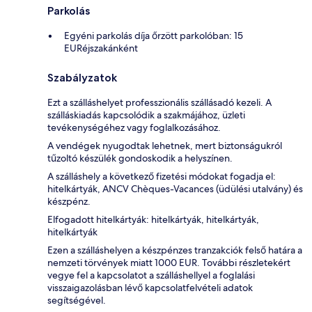
Parkolás
Egyéni parkolás díja őrzött parkolóban: 15
EURéjszakánként
Szabályzatok
Ezt a szálláshelyet professzionális szállásadó kezeli. A
szálláskiadás kapcsolódik a szakmájához, üzleti
tevékenységéhez vagy foglalkozásához.
A vendégek nyugodtak lehetnek, mert biztonságukról
tűzoltó készülék gondoskodik a helyszínen.
A szálláshely a következő fizetési módokat fogadja el:
hitelkártyák, ANCV Chèques-Vacances (üdülési utalvány) és
készpénz.
Elfogadott hitelkártyák: hitelkártyák, hitelkártyák,
hitelkártyák
Ezen a szálláshelyen a készpénzes tranzakciók felső határa a
nemzeti törvények miatt 1000 EUR. További részletekért
vegye fel a kapcsolatot a szálláshellyel a foglalási
visszaigazolásban lévő kapcsolatfelvételi adatok
segítségével.