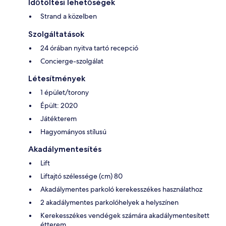
Időtöltési lehetőségek
Strand a közelben
Szolgáltatások
24 órában nyitva tartó recepció
Concierge-szolgálat
Létesítmények
1 épület/torony
Épült: 2020
Játékterem
Hagyományos stílusú
Akadálymentesítés
Lift
Liftajtó szélessége (cm) 80
Akadálymentes parkoló kerekesszékes használathoz
2 akadálymentes parkolóhelyek a helyszínen
Kerekesszékes vendégek számára akadálymentesített
étterem