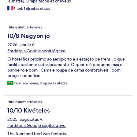
jaunâtre). Draps taché et cheveux.
Pitori, 1 éjszakás utazás
Hitelesített értékelés
10/8 Nagyon jó
2026. január 6.
Fordítás a Google segítségével
O hotel fica próximo ao aeroporto e a estação de trens , o que
facilita bastante o deslocamento. O quarto é pequeno mas o
banheiro é bom . Cama e roupa de cama confortáveis , bom
preço / benefício
francisca maria, 2 éjszakás utazás
Hitelesített értékelés
10/10 Kivételes
2025. augusztus 9.
Fordítás a Google segítségével
The food and bed was fantastic