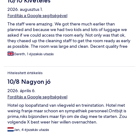
10/10 Kivételes
2026. augusztus 1.
Fordítás a Google segítségével
The staff were amazing. We got there much earlier than
planned and because we had two kids and lots of luggage we
asked if we could access the room early. Not only was that ok,
they chased up the cleaning staff to get the room ready as early
as possible. The room was large and clean. Decent quality free
shower gel and shampoo. Air con and very good double glazing
Gareth, 1 éjszakás utazás
meaning it cooled down and we didnt hear the airport, roads or
trains! And black pit curtains meant a good sleep. Close to the
tram stop (Parc Pheonix). Would go there again!
Hitelesített értékelés
10/8 Nagyon jó
2026. április 6.
Fordítás a Google segítségével
Hotel op loopafstand van vliegveld en treinstation. Hotel met
weinig franje maar schoon en sympathiek personeel.Ontbijt is
prima,niks bijzonders maar fijn om de dag mee te starten. Zou
volgende X best weer hier willen overnachten.
Jan, 4 éjszakás utazás