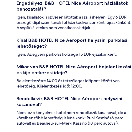
Engedélyezi B&B HOTEL Nice Aéroport háziállatok
behozatalát?
Igen, kisállatok is szívesen látottak a szálláshelyen. Egy 6 EUR
összegű díjat számítanak fel házi kedvencenként, éjszakánként.
A segítő állatokra nem vonatkoznak díjak..
Kínál B&B HOTEL Nice Aéroport helyszíni parkolási
lehetőséget?
Igen. Az egyéni parkolás költsége 15 EUR éjszakánként.
Mikor van B&B HOTEL Nice Aéroport bejelentkezési
és kijelentkezési ideje?
Bejelentkezésre 14:00 és tetszőleges időpont között van
lehetőség. Kijelentkezési idő: 12:00.
Rendelkezik B&B HOTEL Nice Aéroport helyszíni
kaszinóval?
Nem, ez a kényelmes hotel nem rendelkezik kaszinóval, de a
közelben több lehetőség is kínálkozik: Ruhl Kaszinó (6 perc
autóval) és Beaulieu-sur-Mer-i Kaszinó (18 perc autóval).