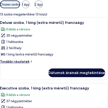
Szobákhoz
Összes szoba
1 ágy
2 ágy
rendelkezésre
álló
13 szoba megjelenítése 13 közül
szűrők
A
Egy szállodai szoba, amelyben egy nagy 
13
Deluxe szoba, 1 king (extra méretű) franciaágy
következő
Kilátás a városra
szoba
35 négyzetméter
összes
képének
1 hálószoba
megtekintése:
2 férőhely
Deluxe
1 king (extra méretű) franciaágy
szoba,
Deluxe
További részletek
1
szoba,
king
1
Dátumok árainak megtekintése
king
(extra
(extra
méretű)
méretű)
A
Egy szállodai szoba, amelyben egy nagy
franciaágy
14
franciaágy
Executive szoba, 1 king (extra méretű) franciaágy
következő
további
Kilátás a városra
részletei
szoba
37 négyzetméter
összes
képének
1 hálószoba