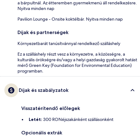
a bárpultnál. Az étteremben gyermekmenü áll rendelkezésre.
Nyitva minden nap
Pavilion Lounge - Onsite koktélbár. Nyitva minden nap
Díjak és partnerségek
Környezetbarát tanúsítvánnyal rendelkező szálláshely
Ez a szálláshely részt vesz a környezetre, a közösségre, a
kulturális örökségre és/vagy a helyi gazdaság gyakorolt hatást
mérő Green Key (Foundation for Environmental Education)
programban.
Díjak és szabályzatok
Visszatérítendő előlegek
Letét:
300 RONéjszakánként szállásonként
Opcionális extrák