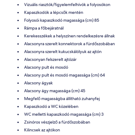
Vizuális riasztók/figyelemfelhívók a folyosókon
Kapaszkodók a lépcsők mentén
Folyosói kapaszkodó magassága (cm) 85
Rámpa a főbejáratnál
Kerekesszékek a helyszínen rendelkezésre állnak
Alacsonyra szerelt konnektorok a fürdőszobában
Alacsonyra szerelt kukucskálólyuk az ajtón
Alacsonyan felszerelt ajtózár
Alacsony pult és mosdó
Alacsony pult és mosdó magassága (cm) 64
Alacsony ágyak
Alacsony ágy magassága (cm) 45
Megfelő magasságba állítható zuhanyfej
Kapaszkodó a WC közelében
WC melletti kapaszkodó magassága (cm) 3
Zsinóros vészjelző a fürdőszobában
Kilincsek az ajtókon