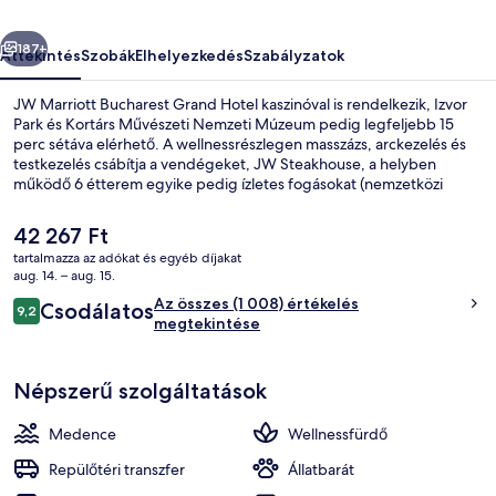
őző
Következő
187+
Áttekintés
Szobák
Elhelyezkedés
Szabályzatok
JW Marriott Bucharest Grand Hotel kaszinóval is rendelkezik, Izvor
Park és Kortárs Művészeti Nemzeti Múzeum pedig legfeljebb 15
perc sétáva elérhető. A wellnessrészlegen masszázs, arckezelés és
testkezelés csábítja a vendégeket, JW Steakhouse, a helyben
működő 6 étterem egyike pedig ízletes fogásokat (nemzetközi
konyha ételei) kínál reggelire, ebédre és vacsorára. A
luxusszínvonalú hotel vendégei emellett a következőket is
A
42 267 Ft
élvezhetik: beltéri medence, bár/társalgó és fitneszlétesítmény. Más
jelenlegi
tartalmazza az adókat és egyéb díjakat
utazók imádják a hely következó jellemzőit: segítőkész személyzet.
ár
aug. 14. – aug. 15.
6 étterem, ahol reggeli, ebéd, vacsora 
42 267 Ft
Értékelések
Az összes (1 008) értékelés
Csodálatos
9,2
9,2 ennyiből: 10
megtekintése
Népszerű szolgáltatások
Medence
Wellnessfürdő
Repülőtéri transzfer
Állatbarát