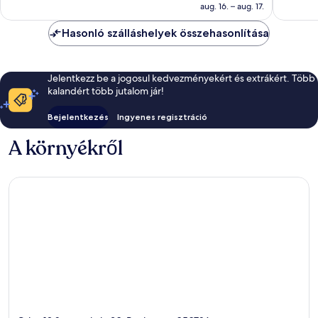
59 433 Ft
aug. 16. – aug. 17.
értékelés
Hasonló szálláshelyek összehasonlítása
Jelentkezz be a jogosul kedvezményekért és extrákért. Több
kalandért több jutalom jár!
Bejelentkezés
Ingyenes regisztráció
A környékről