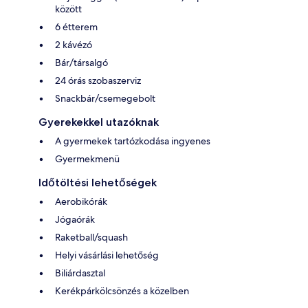
között
6 étterem
2 kávézó
Bár/társalgó
24 órás szobaszerviz
Snackbár/csemegebolt
Gyerekekkel utazóknak
A gyermekek tartózkodása ingyenes
Gyermekmenü
Időtöltési lehetőségek
Aerobikórák
Jógaórák
Raketball/squash
Helyi vásárlási lehetőség
Biliárdasztal
Kerékpárkölcsönzés a közelben