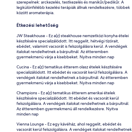
szerepelnek: arckezelés, testkezelés és manikűr/pedikűr. A
legkülönfélébb kezelési terápiák állnak rendelkezésre, többek
között aromaterápia.
Étkezési lehetőség
JW Steakhouse - Ez a(z) steakhouse nemzetközi konyha ételei
készítésére specializálódott. Itt reggelit, hétvégi tízórait,
ebédet, valamint vacsorát is felszolgálásra kerül. A vendégek
italokat rendelhetnek a bárpultnál. Az étteremben
gyermekmenü várja a kisebbeket. Nyitva minden nap
Cucina - Ez a(z) tematikus étterem olasz ételek készítésére
specializálódott. Itt ebédet és vacsorát kerül felszolgálásra. A
vendégek italokat rendelhetnek a bárpultnál. Az étteremben
gyermekmenü várja a kisebbeket. Nyitva minden nap
Champions - Ez a(z) tematikus étterem amerikai ételek
készítésére specializálódott. Itt ebédet és vacsorát kerül
felszolgálásra. A vendégek italokat rendelhetnek a bárpultnál.
Az étteremben gyermekmenü áll rendelkezésre. Nyitva
minden nap
Vienna Lounge - Ez egy kávéház, ahol reggelit, ebédet és
vacsorát kerül felszolgálásra. A vendégek italokat rendelhetnek