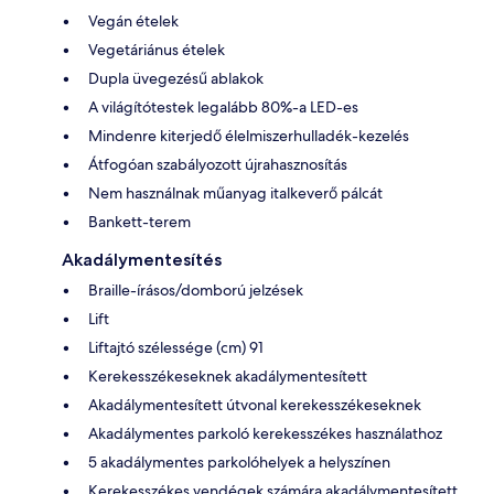
Vegán ételek
Vegetáriánus ételek
Dupla üvegezésű ablakok
A világítótestek legalább 80%-a LED-es
Mindenre kiterjedő élelmiszerhulladék-kezelés
Átfogóan szabályozott újrahasznosítás
Nem használnak műanyag italkeverő pálcát
Bankett-terem
Akadálymentesítés
Braille-írásos/domború jelzések
Lift
Liftajtó szélessége (cm) 91
Kerekesszékeseknek akadálymentesített
Akadálymentesített útvonal kerekesszékeseknek
Akadálymentes parkoló kerekesszékes használathoz
5 akadálymentes parkolóhelyek a helyszínen
Kerekesszékes vendégek számára akadálymentesített