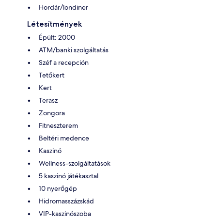
Hordár/londiner
Létesítmények
Épült: 2000
ATM/banki szolgáltatás
Széf a recepción
Tetőkert
Kert
Terasz
Zongora
Fitneszterem
Beltéri medence
Kaszinó
Wellness-szolgáltatások
5 kaszinó játékasztal
10 nyerőgép
Hidromasszázskád
VIP-kaszinószoba