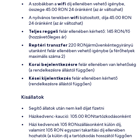
A szobákban a
wifi
díj ellenében vehető igénybe,
összege 45.00 RON 24 óránként (az ár változhat)
A nyilvános terekben
wifi
biztosított, díja 45.00 RON
24 óránként (az ár változhat)
Teljes reggeli
felár ellenében kérhető: 145 RON/fő
(hozzávetőleges ár)
Reptéri transzfer
220 RONjárművenkéntegyirányú
utanként felár ellenében vehető igénybe (a férőhelyek
maximális száma 2)
Korai bejelentkezésre
felár ellenében van lehetőség
(a rendelkezésre állástól függően)
Kései kijelentkezés
felár ellenében kérhető
(rendelkezésre állástól függően)
Kisállatok
Segítő állatok után nem kell díjat fizetni
Házikedvenc-kaució: 105.00 RONtartózkodásonként
Házi kedvencek 105 RONszállásonként külön díj,
valamint 105 RON egyszeri takarítási díj ellenében
hozhatók (a külön díj a tartózkodás hosszától függően