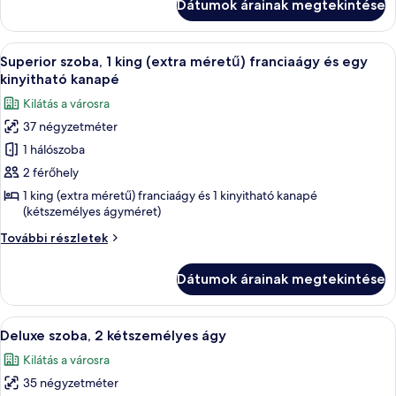
Dátumok árainak megtekintése
hálószobával
hálószobával
további
részletei
A
Hipoallergén ágynemű, pehelypaplan, 
9
Superior szoba, 1 king (extra méretű) franciaágy és egy
következő
kinyitható kanapé
szoba
Kilátás a városra
összes
37 négyzetméter
képének
1 hálószoba
megtekintése:
Superior
2 férőhely
szoba,
1 king (extra méretű) franciaágy és 1 kinyitható kanapé
(kétszemélyes ágyméret)
1
king
Superior
További részletek
(extra
szoba,
1
méretű)
Dátumok árainak megtekintése
king
franciaágy
(extra
és
méretű)
A
Egy szállodai szoba két ágyjal, íróaszta
9
franciaágy
egy
Deluxe szoba, 2 kétszemélyes ágy
következő
és
kinyitható
Kilátás a városra
egy
szoba
kanapé
kinyitható
35 négyzetméter
összes
kanapé