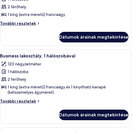
megtekintése:
2 férőhely
Executive
1 king (extra méretű) franciaágy
szoba,
Executive
További részletek
1
szoba,
king
1
Dátumok árainak megtekintése
king
(extra
(extra
méretű)
méretű)
A
Egy szállodai szoba, amelyben egy nag
franciaágy
18
franciaágy
Business lakosztály, 1 hálószobával
következő
további
120 négyzetméter
részletei
szoba
1 hálószoba
összes
képének
2 férőhely
megtekintése:
1 king (extra méretű) franciaágy és 1 kinyitható kanapé
(kétszemélyes ágyméret)
Business
lakosztály,
Business
További részletek
1
lakosztály,
1
hálószobával
Dátumok árainak megtekintése
hálószobával
további
részletei
A
Egy szállodai szoba, amelyben egy nagy