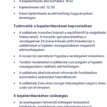
A bejelentkezés alsó korhatára: 18 év
Kijelentkezési idő: 12:00
Kései kijelentkezés az elérhetőség függvényében
lehetséges
Tudnivalók a bejelentkezéssel kapcsolatban
A szálláshely transzfert biztosít a repülőtértől (a szolgáltatás
feláras lehet). A transzfer igénybevételéhez a
vendégeknek 24 órával érkezés előtt értesíteniük a
szálláshelyet a foglalási visszaigazolásban megadott
elérhetőségeken.
A recepciós személyzet fogadja a vendégeket érkezéskor.
További részletekkel a szálláshely tud szolgálni a foglalási
visszaigazoláson található elérhetőségen.
A szálláshely által biztosított információk fordításához
automatikus eszközöket használhatunk.
A szálláshely Executive Lounge helyiségében szigorú dress
code van érvényben.
A bejelentkezéshez szükséges
Az esetlegesen felmerülő költségek fedezetéül
hitelkártyás, bankkártyás vagy készpénzes kaució