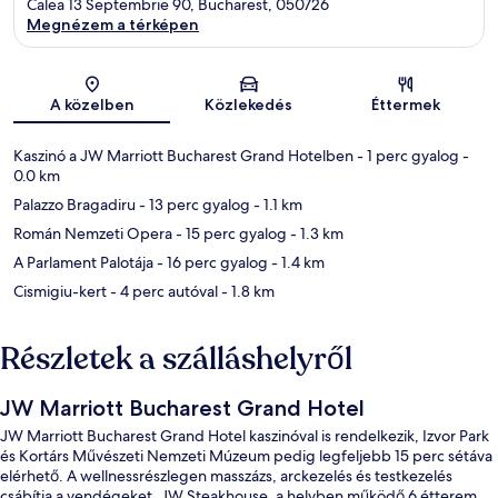
Calea 13 Septembrie 90, Bucharest, 050726
Megnézem a térképen
Térkép
A közelben
Közlekedés
Éttermek
Kaszinó a JW Marriott Bucharest Grand Hotelben
- 1 perc gyalog
-
0.0 km
Palazzo Bragadiru
- 13 perc gyalog
- 1.1 km
Román Nemzeti Opera
- 15 perc gyalog
- 1.3 km
A Parlament Palotája
- 16 perc gyalog
- 1.4 km
Cismigiu-kert
- 4 perc autóval
- 1.8 km
Részletek a szálláshelyről
JW Marriott Bucharest Grand Hotel
JW Marriott Bucharest Grand Hotel kaszinóval is rendelkezik, Izvor Park
és Kortárs Művészeti Nemzeti Múzeum pedig legfeljebb 15 perc sétáva
elérhető. A wellnessrészlegen masszázs, arckezelés és testkezelés
csábítja a vendégeket, JW Steakhouse, a helyben működő 6 étterem