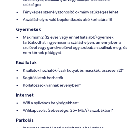
szükséges
Fényképes személyazonosító okmány szükséges lehet
A szálláshelyre való bejelentkezés alsó korhatára 18
Gyermekek
Maximum 2 (12 éves vagy ennél fiatalabb) gyermek
tartózkodhat ingyenesen a szálláshelyen, amennyiben a
szülővel vagy gondviselővel egy szobában szállnak meg, és
nem kérnek pótágyat.
Kisállatok
Kisállatok hozhatók (csak kutyák és macskák, összesen 2)*
Segítőállatok hozhatók
Korlátozások vannak érvényben*
Internet
Wifi a nyilvános helyiségekben*
Wifikapcsolat (sebessége: 25+ Mb/s) a szobákban*
Parkolás
Ingyenes személyzeti parkoltatás a helyszínen