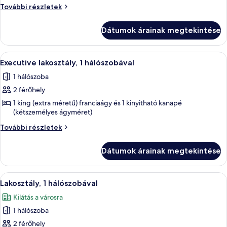
szoba,
Superior
További részletek
2
szoba,
kétszemélyes
2
Dátumok árainak megtekintése
kétszemélyes
ágy
ágy
további
A
Egy szállodai szoba, amelyben egy nagy 
14
részletei
Executive lakosztály, 1 hálószobával
következő
1 hálószoba
szoba
2 férőhely
összes
képének
1 king (extra méretű) franciaágy és 1 kinyitható kanapé
(kétszemélyes ágyméret)
megtekintése:
Executive
Executive
További részletek
lakosztály,
lakosztály,
1
1
Dátumok árainak megtekintése
hálószobával
hálószobával
további
részletei
A
Egy szállodai szoba, amelyben van egy
14
Lakosztály, 1 hálószobával
következő
Kilátás a városra
szoba
1 hálószoba
összes
képének
2 férőhely