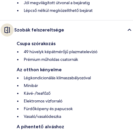
Jól megvilágított útvonal a bejáratig
Lépcső nélkül megközelíthető bejárat
Szobák felszereltsége
Csupa szórakozás
49 hüvelyk képátmérőjű plazmatelevízió
Prémium műholdas csatornák
Az otthon kényelme
Légkondicionálás klímaszabályozóval
Minibár
Kávé-/teafőző
Elektromos vízforraló
Fürdőköpeny és papucsok
Vasaló/vasalódeszka
A pihentető alváshoz