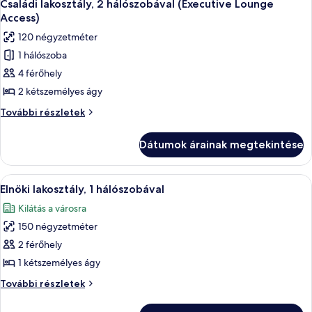
20
Családi lakosztály, 2 hálószobával (Executive Lounge
következő
Access)
szoba
120 négyzetméter
összes
1 hálószoba
képének
4 férőhely
megtekintése:
Családi
2 kétszemélyes ágy
lakosztály,
Családi
További részletek
2
lakosztály,
2
hálószobával
Dátumok árainak megtekintése
hálószobával
(Executive
(Executive
Lounge
Lounge
A
Egy szállodai szoba, amelyben egy nagy 
16
Access)
Access)
Elnöki lakosztály, 1 hálószobával
következő
további
Kilátás a városra
részletei
szoba
150 négyzetméter
összes
képének
2 férőhely
megtekintése:
1 kétszemélyes ágy
Elnöki
Elnöki
További részletek
lakosztály,
lakosztály,
1
1