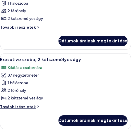
képének
1 hálószoba
további
megtekintése:
részletei
2 férőhely
Deluxe
2 kétszemélyes ágy
szoba,
Deluxe
További részletek
2
szoba,
kétszemélyes
2
Dátumok árainak megtekintése
kétszemélyes
ágy
ágy
további
A
Egy szállodai szoba két ággyal, mindk
13
részletei
Executive szoba, 2 kétszemélyes ágy
következő
Kilátás a csatornára
szoba
37 négyzetméter
összes
képének
1 hálószoba
megtekintése:
2 férőhely
Executive
2 kétszemélyes ágy
szoba,
Executive
További részletek
2
szoba,
kétszemélyes
2
Dátumok árainak megtekintése
kétszemélyes
ágy
ágy