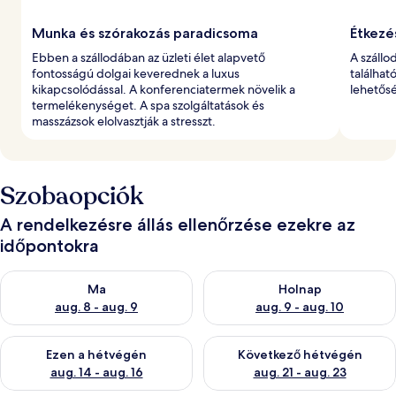
Munka és szórakozás paradicsoma
Étkezé
Ebben a szállodában az üzleti élet alapvető
A szállo
fontosságú dolgai keverednek a luxus
találhat
kikapcsolódással. A konferenciatermek növelik a
lehetősé
termelékenységet. A spa szolgáltatások és
masszázsok elolvasztják a stresszt.
Szobaopciók
A rendelkezésre állás ellenőrzése ezekre az
időpontokra
A ma esti rendelkezésre állás ellenőrzése: aug. 8 - aug. 9
A holnapi rendelkezésre állás e
Ma
Holnap
aug. 8 - aug. 9
aug. 9 - aug. 10
A mostani hétvégi rendelkezésre állás ellenőrzése: aug. 14 - au
A következő hétvégi rendelkezé
Ezen a hétvégén
Következő hétvégén
aug. 14 - aug. 16
aug. 21 - aug. 23