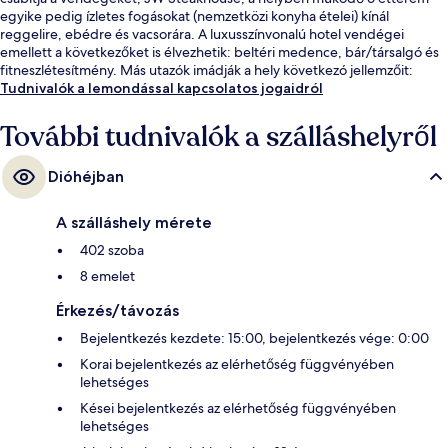
egyike pedig ízletes fogásokat (nemzetközi konyha ételei) kínál
reggelire, ebédre és vacsorára. A luxusszínvonalú hotel vendégei
emellett a következőket is élvezhetik: beltéri medence, bár/társalgó és
fitneszlétesítmény. Más utazók imádják a hely következó jellemzőit:
segítőkész személyzet.
Tudnivalók a lemondással kapcsolatos jogaidról
További tudnivalók a szálláshelyről
Dióhéjban
A szálláshely mérete
402 szoba
8 emelet
Érkezés/távozás
Bejelentkezés kezdete: 15:00, bejelentkezés vége: 0:00
Korai bejelentkezés az elérhetőség függvényében
lehetséges
Kései bejelentkezés az elérhetőség függvényében
lehetséges