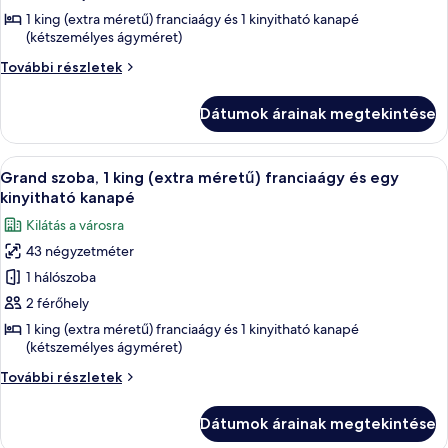
megtekintése:
1 king (extra méretű) franciaágy és 1 kinyitható kanapé
(kétszemélyes ágyméret)
Lakosztály,
1
Lakosztály,
További részletek
hálószobával
1
hálószobával
Dátumok árainak megtekintése
további
részletei
A
Egy szállodai szoba, amelyben egy nagy
19
Grand szoba, 1 king (extra méretű) franciaágy és egy
következő
kinyitható kanapé
szoba
Kilátás a városra
összes
43 négyzetméter
képének
1 hálószoba
megtekintése:
Grand
2 férőhely
szoba,
1 king (extra méretű) franciaágy és 1 kinyitható kanapé
(kétszemélyes ágyméret)
1
king
Grand
További részletek
(extra
szoba,
1
méretű)
Dátumok árainak megtekintése
king
franciaágy
(extra