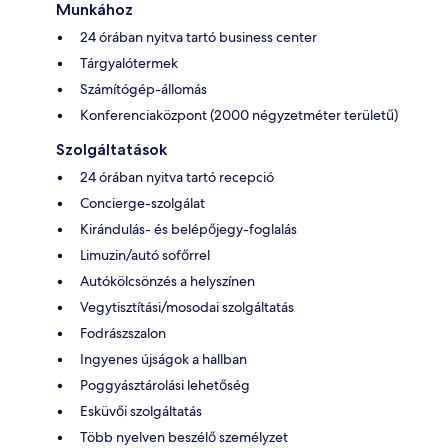
Munkához
24 órában nyitva tartó business center
Tárgyalótermek
Számítógép-állomás
Konferenciaközpont (2000 négyzetméter területű)
Szolgáltatások
24 órában nyitva tartó recepció
Concierge-szolgálat
Kirándulás- és belépőjegy-foglalás
Limuzin/autó sofőrrel
Autókölcsönzés a helyszínen
Vegytisztítási/mosodai szolgáltatás
Fodrászszalon
Ingyenes újságok a hallban
Poggyásztárolási lehetőség
Esküvői szolgáltatás
Több nyelven beszélő személyzet