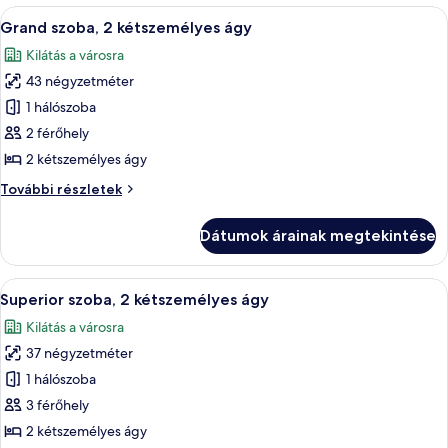
további
A
Egy szállodai szoba két ágyjal, íróaszta
14
részletei
Grand szoba, 2 kétszemélyes ágy
következő
Kilátás a városra
szoba
43 négyzetméter
összes
képének
1 hálószoba
megtekintése:
2 férőhely
Grand
2 kétszemélyes ágy
szoba,
Grand
További részletek
2
szoba,
kétszemélyes
2
Dátumok árainak megtekintése
kétszemélyes
ágy
ágy
további
A
Egy szállodai szoba, amelyben egy nag
8
részletei
Superior szoba, 2 kétszemélyes ágy
következő
Kilátás a városra
szoba
37 négyzetméter
összes
képének
1 hálószoba
megtekintése:
3 férőhely
Superior
2 kétszemélyes ágy