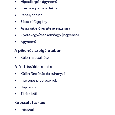
Hipoallergén ágynemű
Speciális párnakollekció
Pehelypaplan
Sötétítőfüggöny
Az ágyak előkészítése éjszakára
Gyerekágy/csecsemőágy (ingyenes)
Ágynemű
A pihenés szolgálatában
Külön nappalirész
A felfrissülés kellékei
Külön fürdőkád és zuhanyzó
Ingyenes piperecikkek
Hajszárító
Törölközők
Kapcsolattartás
Íróasztal