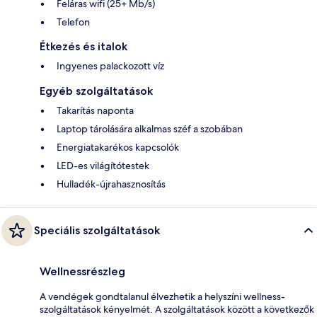
Feláras wifi (25+ Mb/s)
Telefon
Étkezés és italok
Ingyenes palackozott víz
Egyéb szolgáltatások
Takarítás naponta
Laptop tárolására alkalmas széf a szobában
Energiatakarékos kapcsolók
LED-es világítótestek
Hulladék-újrahasznosítás
Speciális szolgáltatások
Wellnessrészleg
A vendégek gondtalanul élvezhetik a helyszíni wellness-
szolgáltatások kényelmét. A szolgáltatások között a következők