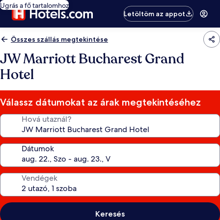
Ugrás a fő tartalomhoz
Letöltöm az appot
Összes szállás megtekintése
JW Marriott Bucharest Grand
Hotel
Válassz dátumokat az árak megtekintéséhez
Hová utaznál?
Dátumok
Vendégek
Keresés