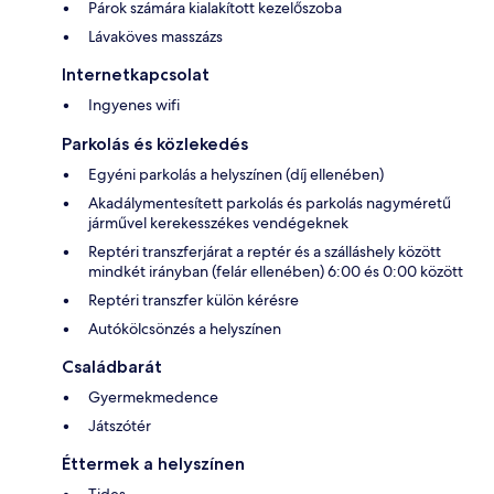
Párok számára kialakított kezelőszoba
Lávaköves masszázs
Internetkapcsolat
Ingyenes wifi
Parkolás és közlekedés
Egyéni parkolás a helyszínen (díj ellenében)
Akadálymentesített parkolás és parkolás nagyméretű
járművel kerekesszékes vendégeknek
Reptéri transzferjárat a reptér és a szálláshely között
mindkét irányban (felár ellenében) 6:00 és 0:00 között
Reptéri transzfer külön kérésre
Autókölcsönzés a helyszínen
Családbarát
Gyermekmedence
Játszótér
Éttermek a helyszínen