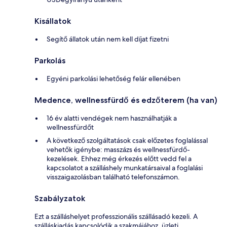
Kisállatok
Segítő állatok után nem kell díjat fizetni
Parkolás
Egyéni parkolási lehetőség felár ellenében
Medence, wellnessfürdő és edzőterem (ha van)
16 év alatti vendégek nem használhatják a
wellnessfürdőt
A következő szolgáltatások csak előzetes foglalással
vehetők igénybe: masszázs és wellnessfürdő-
kezelések. Ehhez még érkezés előtt vedd fel a
kapcsolatot a szálláshely munkatársaival a foglalási
visszaigazolásban található telefonszámon.
Szabályzatok
Ezt a szálláshelyet professzionális szállásadó kezeli. A
szálláskiadás kapcsolódik a szakmájához, üzleti