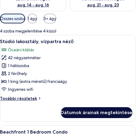
aug. 14 - aug. 16
aug. 21 - aug. 23
Szobákhoz
Összes szoba
1 ágy
3+ ágy
rendelkezésre
álló
4 szoba megjelenítése 4 közül
szűrők
A
Egy hálószoba, amelyben található egy á
7
Stúdió lakosztály, vízpartra néző
következő
Óceáni kilátás
szoba
42 négyzetméter
összes
képének
1 hálószoba
megtekintése:
2 férőhely
Stúdió
1 king (extra méretű) franciaágy
lakosztály,
Ingyenes wifi
vízpartra
Stúdió
További részletek
néző
lakosztály,
vízpartra
Dátumok árainak megtekintése
néző
további
részletei
A
Egy nappali, amelyben van egy televízió
8
Beachfront 1 Bedroom Condo
következő