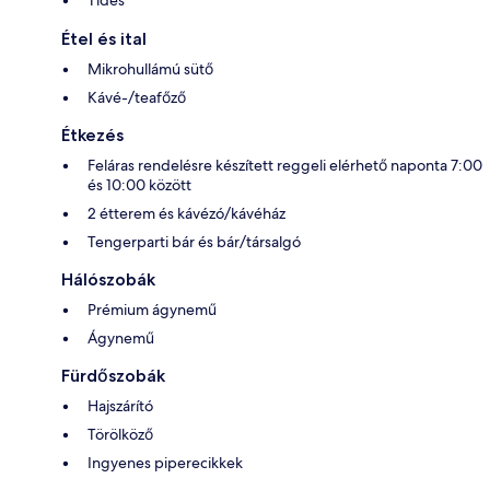
Tides
Étel és ital
Mikrohullámú sütő
Kávé-/teafőző
Étkezés
Feláras rendelésre készített reggeli elérhető naponta 7:00
és 10:00 között
2 étterem és kávézó/kávéház
Tengerparti bár és bár/társalgó
Hálószobák
Prémium ágynemű
Ágynemű
Fürdőszobák
Hajszárító
Törölköző
Ingyenes piperecikkek