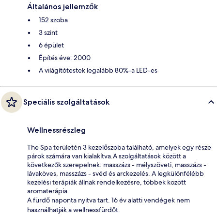
Általános jellemzők
152 szoba
3 szint
6 épület
Építés éve: 2000
A világítótestek legalább 80%-a LED-es
Speciális szolgáltatások
Wellnessrészleg
The Spa területén 3 kezelőszoba található, amelyek egy része
párok számára van kialakítva.A szolgáltatások között a
következők szerepelnek: masszázs - mélyszöveti, masszázs -
lávaköves, masszázs - svéd és arckezelés. A legkülönfélébb
kezelési terápiák állnak rendelkezésre, többek között
aromaterápia.
A fürdő naponta nyitva tart. 16 év alatti vendégek nem
használhatják a wellnessfürdőt.