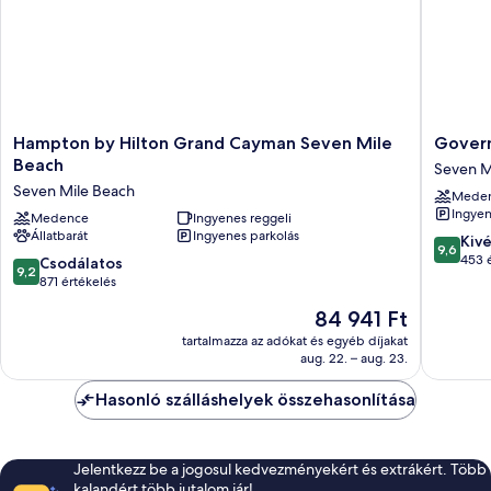
Hampton
Governo
Hampton by Hilton Grand Cayman Seven Mile
Govern
by
Village
Beach
Seven M
Hilton
Seven
Seven Mile Beach
Mede
Grand
Mile
Ingyen
Cayman
Medence
Ingyenes reggeli
Beach
Állatbarát
Ingyenes parkolás
Seven
Corridor
9.6
Kiv
9,6
Mile
Seven
ennyiből
453 
9.2
Csodálatos
9,2
Beach
Mile
10,
ennyiből:
871 értékelés
Seven
Beach
Kivétele
10,
Az
84 941 Ft
Mile
453
Csodálatos,
ár
Beach
értékelé
871
tartalmazza az adókat és egyéb díjakat
84 941 Ft
aug. 22. – aug. 23.
értékelés
Hasonló szálláshelyek összehasonlítása
Jelentkezz be a jogosul kedvezményekért és extrákért. Több
kalandért több jutalom jár!