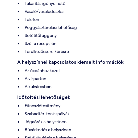
Takarítás igényelhető
Vasaló/vasalódeszka
Telefon
Poggyásztárolási lehetőség
Sötétítőfüggöny
Széf a recepción
Törülközőcsere kérésre
A helyszínnel kapcsolatos kiemelt információk
Az óceánhoz közel
A vízparton
A külvárosban
Időtöltési lehetőségek
Fitneszlétesítmény
Szabadtéri teniszpályák
Jógaórák a helyszínen
Búvárkodás a helyszínen
Szörfvitorlázás a helyszínen