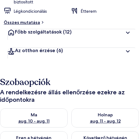
biztosított
Légkondicionálás
Étterem
Összes mutatása
Főbb szolgáltatások
(12)
Az otthon érzése
(6)
Szobaopciók
A rendelkezésre állás ellenőrzése ezekre az
időpontokra
A ma esti rendelkezésre állás ellenőrzése: aug. 10 - aug. 11
A holnapi rendelkezésre állás e
Ma
Holnap
aug. 10 - aug. 11
aug. 11 - aug. 12
A mostani hétvégi rendelkezésre állás ellenőrzése: aug. 14 - au
A következő hétvégi rendelkezé
Ezen a hétvégén
Következő hétvégén