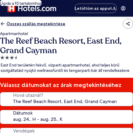
Ugrás a fő tartalomhoz
Letöltöm az appot
Összes szállás megtekintése
Apartmanhotel
The Reef Beach Resort, East End,
Grand Cayman
3.5
csillagos
East End területén fekvő, vízparti apartmanhotel, ahol teljes körű
szálláshely
szolgáltatást nyújtó wellnessfürdő és tengerparti bár áll rendelkezésre
Válassz dátumokat az árak megtekintéséhez
Hová utaznál?
Dátumok
Vendégek