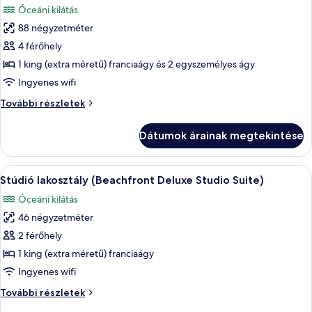
Óceáni kilátás
szoba
88 négyzetméter
összes
képének
4 férőhely
megtekintése:
1 king (extra méretű) franciaágy és 2 egyszemélyes ágy
Beachfront
Ingyenes wifi
1
Beachfront
További részletek
Bedroom
1
Condo
Bedroom
Dátumok árainak megtekintése
Condo
további
részletei
A
Egy modern fürőszoba, amelyben kád, na
6
Stúdió lakosztály (Beachfront Deluxe Studio Suite)
következő
Óceáni kilátás
szoba
46 négyzetméter
összes
képének
2 férőhely
megtekintése:
1 king (extra méretű) franciaágy
Stúdió
Ingyenes wifi
lakosztály
Stúdió
További részletek
(Beachfront
lakosztály