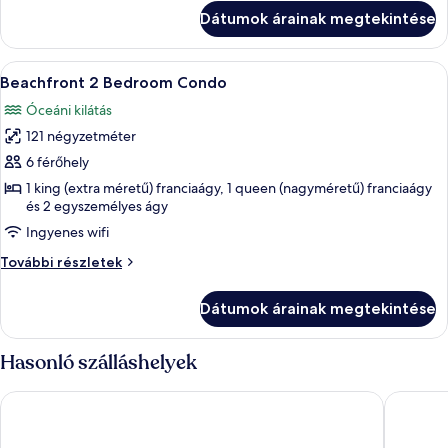
Deluxe
(Beachfront
Dátumok árainak megtekintése
Deluxe
Studio
Studio
Suite)
Suite)
A
Egy tengerparti üdülőhely, melynek rés
9
további
Beachfront 2 Bedroom Condo
következő
részletei
Óceáni kilátás
szoba
121 négyzetméter
összes
képének
6 férőhely
megtekintése:
1 king (extra méretű) franciaágy, 1 queen (nagyméretű) franciaágy
és 2 egyszemélyes ágy
Beachfront
2
Ingyenes wifi
Bedroom
Beachfront
További részletek
Condo
2
Bedroom
Dátumok árainak megtekintése
Condo
további
részletei
Hasonló szálláshelyek
Hampton by Hilton Grand Cayman Seven Mile Beach
Governor