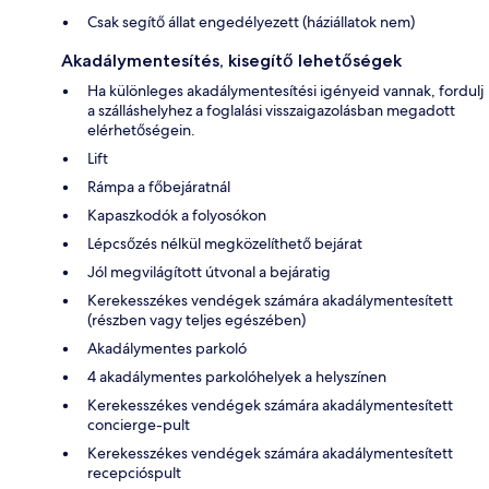
Csak segítő állat engedélyezett (háziállatok nem)
Akadálymentesítés, kisegítő lehetőségek
Ha különleges akadálymentesítési igényeid vannak, fordulj
a szálláshelyhez a foglalási visszaigazolásban megadott
elérhetőségein.
Lift
Rámpa a főbejáratnál
Kapaszkodók a folyosókon
Lépcsőzés nélkül megközelíthető bejárat
Jól megvilágított útvonal a bejáratig
Kerekesszékes vendégek számára akadálymentesített
(részben vagy teljes egészében)
Akadálymentes parkoló
4 akadálymentes parkolóhelyek a helyszínen
Kerekesszékes vendégek számára akadálymentesített
concierge-pult
Kerekesszékes vendégek számára akadálymentesített
recepcióspult