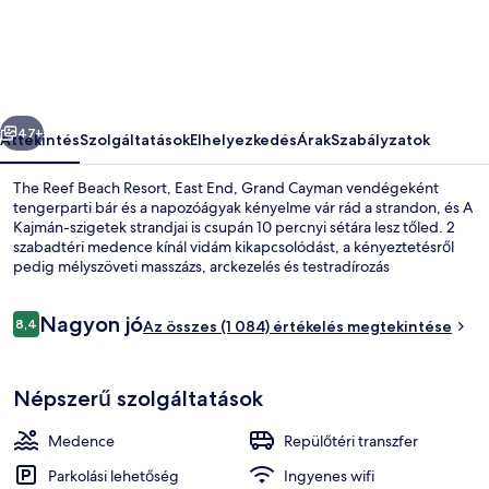
Resort,
East
End,
Grand
őző
Következő
Cayman
47+
Áttekintés
Szolgáltatások
Elhelyezkedés
Árak
Szabályzatok
képgalériája
The Reef Beach Resort, East End, Grand Cayman vendégeként
tengerparti bár és a napozóágyak kényelme vár rád a strandon, és A
Kajmán-szigetek strandjai is csupán 10 percnyi sétára lesz tőled. 2
szabadtéri medence kínál vidám kikapcsolódást, a kényeztetésről
pedig mélyszöveti masszázs, arckezelés és testradírozás
gondoskodik a wellnessrészlegen. Az óceánra tekintő Tides a
helyszíni 2 étterem egyike, mely reggelire és vacsorára várja
Értékelések
Nagyon jó
vendégeit. A vendégeket bár/társalgó és fitneszlétesítmény várja, a
8,4
Az összes (1 084) értékelés megtekintése
8,4 ennyiből: 10
hangulatos apartmanok szolgáltatásaihoz pedig bútorozott erkély
vagy terasz és LED-televízió is tartozik. Más utazók kiemelkedően
Nyilvános parton, fehér homok, napo
jónak tartják a hely következó jellemzőit: segítőkész személyzet.
Népszerű szolgáltatások
Medence
Repülőtéri transzfer
Parkolási lehetőség
Ingyenes wifi