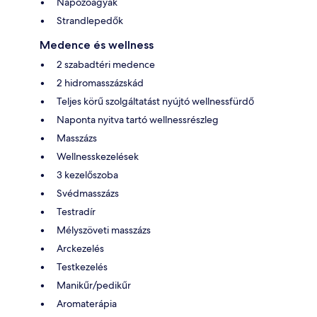
Napozóágyak
Strandlepedők
Medence és wellness
2 szabadtéri medence
2 hidromasszázskád
Teljes körű szolgáltatást nyújtó wellnessfürdő
Naponta nyitva tartó wellnessrészleg
Masszázs
Wellnesskezelések
3 kezelőszoba
Svédmasszázs
Testradír
Mélyszöveti masszázs
Arckezelés
Testkezelés
Manikűr/pedikűr
Aromaterápia