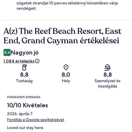
szigetek strandjai 10 perces sétatávnyi körzetében várja
vendégeit.
A(z) The Reef Beach Resort, East
Értékelések
End, Grand Cayman értékelései
Nagyon jó
8,4
1 084 értékelés
8,8
8,0
8,8
Tisztaság
Hely
Személyzet és
kiszolgálás
Értékelések
Hitelesített értékelés
10/10 Kivételes
2026. április 7.
Fordítás a Google segítségével
Loved our stay here.