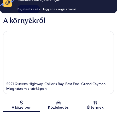
Bejelentkezés
Ingyenes regisztráció
A környékről
2221 Queens Highway, Collier's Bay, East End, Grand Cayman
Megnézem a térképen
Térkép
A közelben
Közlekedés
Éttermek