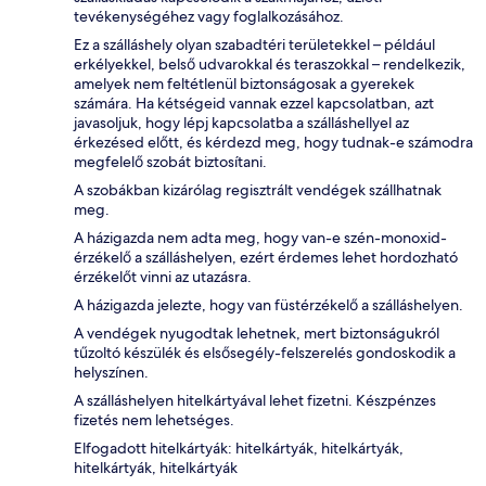
tevékenységéhez vagy foglalkozásához.
Ez a szálláshely olyan szabadtéri területekkel – például
erkélyekkel, belső udvarokkal és teraszokkal – rendelkezik,
amelyek nem feltétlenül biztonságosak a gyerekek
számára. Ha kétségeid vannak ezzel kapcsolatban, azt
javasoljuk, hogy lépj kapcsolatba a szálláshellyel az
érkezésed előtt, és kérdezd meg, hogy tudnak-e számodra
megfelelő szobát biztosítani.
A szobákban kizárólag regisztrált vendégek szállhatnak
meg.
A házigazda nem adta meg, hogy van-e szén-monoxid-
érzékelő a szálláshelyen, ezért érdemes lehet hordozható
érzékelőt vinni az utazásra.
A házigazda jelezte, hogy van füstérzékelő a szálláshelyen.
A vendégek nyugodtak lehetnek, mert biztonságukról
tűzoltó készülék és elsősegély-felszerelés gondoskodik a
helyszínen.
A szálláshelyen hitelkártyával lehet fizetni. Készpénzes
fizetés nem lehetséges.
Elfogadott hitelkártyák: hitelkártyák, hitelkártyák,
hitelkártyák, hitelkártyák