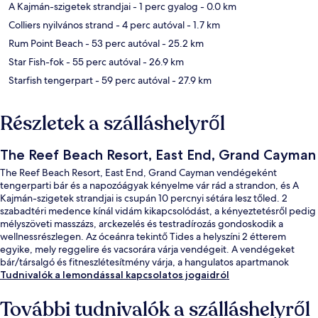
A Kajmán-szigetek strandjai
- 1 perc gyalog
- 0.0 km
Colliers nyilvános strand
- 4 perc autóval
- 1.7 km
Rum Point Beach
- 53 perc autóval
- 25.2 km
Star Fish-fok
- 55 perc autóval
- 26.9 km
Starfish tengerpart
- 59 perc autóval
- 27.9 km
Részletek a szálláshelyről
The Reef Beach Resort, East End, Grand Cayman
The Reef Beach Resort, East End, Grand Cayman vendégeként
tengerparti bár és a napozóágyak kényelme vár rád a strandon, és A
Kajmán-szigetek strandjai is csupán 10 percnyi sétára lesz tőled. 2
szabadtéri medence kínál vidám kikapcsolódást, a kényeztetésről pedig
mélyszöveti masszázs, arckezelés és testradírozás gondoskodik a
wellnessrészlegen. Az óceánra tekintő Tides a helyszíni 2 étterem
egyike, mely reggelire és vacsorára várja vendégeit. A vendégeket
bár/társalgó és fitneszlétesítmény várja, a hangulatos apartmanok
szolgáltatásaihoz pedig bútorozott erkély vagy terasz és LED-televízió is
Tudnivalók a lemondással kapcsolatos jogaidról
tartozik. Más utazók kiemelkedően jónak tartják a hely következó
jellemzőit: segítőkész személyzet.
További tudnivalók a szálláshelyről