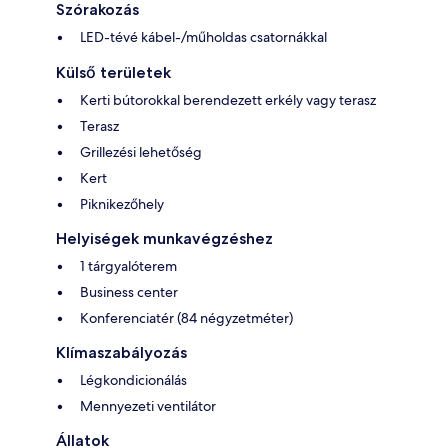
Szórakozás
LED-tévé kábel-/műholdas csatornákkal
Külső területek
Kerti bútorokkal berendezett erkély vagy terasz
Terasz
Grillezési lehetőség
Kert
Piknikezőhely
Helyiségek munkavégzéshez
1 tárgyalóterem
Business center
Konferenciatér (84 négyzetméter)
Klímaszabályozás
Légkondicionálás
Mennyezeti ventilátor
Állatok