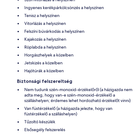
Ingyenes kerékpárkölcsönzés a helyszínen
Tenisz a helyszínen
Vitorlázás a helyszínen
Felszíni búvárkodás a helyszínen
Kajakozás a helyszínen
Röplabda a helyszínen
Horgászhelyek a közelben
Jetskizés a közelben
Hajótúrák a közelben
Biztonsági felszereltség
Nem tudunk szén-monoxid-érzékelőről (a házigazda nem
adta meg, hogy van-e szén-monoxid-érzékelő a
szálláshelyen; érdemes lehet hordozható érzékelőt vinni)
Van füstérzékelő (a házigazda jelezte, hogy van
füstérzékelő a szálláshelyen)
Tűzoltó készülék
Elsősegély felszerelés