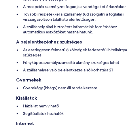
A recepciós személyzet fogadja a vendégeket érkezéskor.
További részletekkel a szálláshely tud szolgálni a foglalási
visszaigazoláson található elérhetőségen.
A szálláshely által biztosított információk fordításához
automatikus eszközöket használhatunk.
A bejelentkezéshez szükséges
Az esetlegesen felmerülő költségek fedezetéül hitelkártya
szükséges
Fényképes személyazonosító okmány szükséges lehet
A szálláshelyre való bejelentkezés alsó korhatára 21
Gyermekek
Gyerekágy (kiságy) nem áll rendelkezésre
Kisállatok
Háziállat nem vihető
Segítőállatok hozhatók
Internet