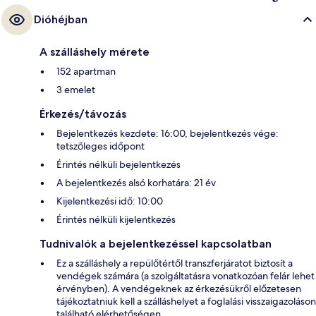
Dióhéjban
A szálláshely mérete
152 apartman
3 emelet
Érkezés/távozás
Bejelentkezés kezdete: 16:00, bejelentkezés vége:
tetszőleges időpont
Érintés nélküli bejelentkezés
A bejelentkezés alsó korhatára: 21 év
Kijelentkezési idő: 10:00
Érintés nélküli kijelentkezés
Tudnivalók a bejelentkezéssel kapcsolatban
Ez a szálláshely a repülőtértől transzferjáratot biztosít a
vendégek számára (a szolgáltatásra vonatkozóan felár lehet
érvényben). A vendégeknek az érkezésükről előzetesen
tájékoztatniuk kell a szálláshelyet a foglalási visszaigazoláson
található elérhetőségen.