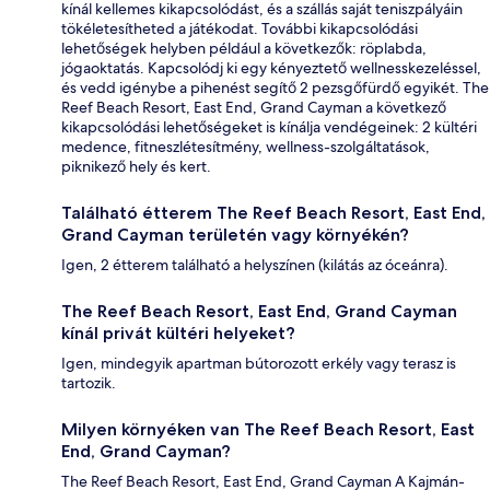
kínál kellemes kikapcsolódást, és a szállás saját teniszpályáin
tökéletesítheted a játékodat. További kikapcsolódási
lehetőségek helyben például a következők: röplabda,
jógaoktatás. Kapcsolódj ki egy kényeztető wellnesskezeléssel,
és vedd igénybe a pihenést segítő 2 pezsgőfürdő egyikét. The
Reef Beach Resort, East End, Grand Cayman a következő
kikapcsolódási lehetőségeket is kínálja vendégeinek: 2 kültéri
medence, fitneszlétesítmény, wellness-szolgáltatások,
piknikező hely és kert.
Található étterem The Reef Beach Resort, East End,
Grand Cayman területén vagy környékén?
Igen, 2 étterem található a helyszínen (kilátás az óceánra).
The Reef Beach Resort, East End, Grand Cayman
kínál privát kültéri helyeket?
Igen, mindegyik apartman bútorozott erkély vagy terasz is
tartozik.
Milyen környéken van The Reef Beach Resort, East
End, Grand Cayman?
The Reef Beach Resort, East End, Grand Cayman A Kajmán-