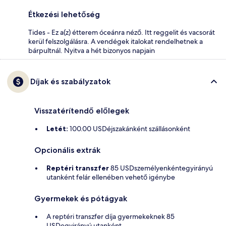
Étkezési lehetőség
Tides - Ez a(z) étterem óceánra néző. Itt reggelit és vacsorát
kerül felszolgálásra. A vendégek italokat rendelhetnek a
bárpultnál. Nyitva a hét bizonyos napjain
Díjak és szabályzatok
Visszatérítendő előlegek
Letét:
100.00 USDéjszakánként szállásonként
Opcionális extrák
Reptéri transzfer
85 USDszemélyenkéntegyirányú
utanként felár ellenében vehető igénybe
Gyermekek és pótágyak
A reptéri transzfer díja gyermekeknek 85
USDegyirányú utanként