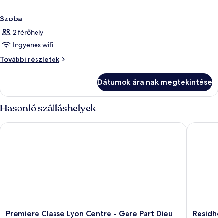
Szoba
2 férőhely
Ingyenes wifi
Szoba
További részletek
további
részletei
Dátumok árainak megtekintése
Hasonló szálláshelyek
Premiere Classe Lyon Centre - Gare Part Dieu
Residhot
Premiere
Residhot
Premiere Classe Lyon Centre - Gare Part Dieu
Residh