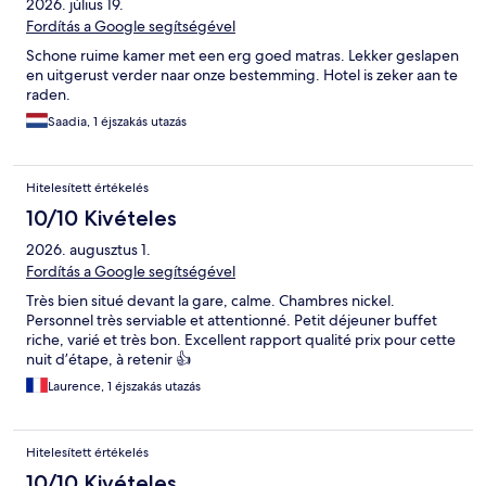
2026. július 19.
Fordítás a Google segítségével
Schone ruime kamer met een erg goed matras. Lekker geslapen
en uitgerust verder naar onze bestemming. Hotel is zeker aan te
raden.
Saadia, 1 éjszakás utazás
Hitelesített értékelés
10/10 Kivételes
2026. augusztus 1.
Fordítás a Google segítségével
Très bien situé devant la gare, calme. Chambres nickel.
Personnel très serviable et attentionné. Petit déjeuner buffet
riche, varié et très bon. Excellent rapport qualité prix pour cette
nuit d’étape, à retenir 👍
Laurence, 1 éjszakás utazás
Hitelesített értékelés
10/10 Kivételes