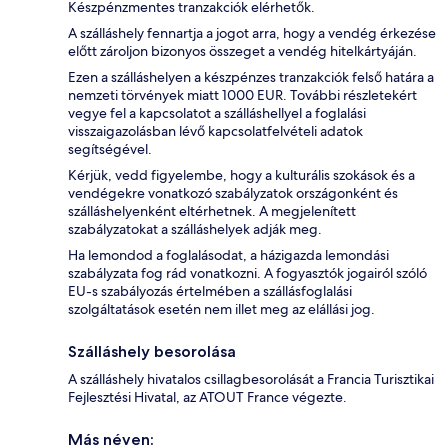
Készpénzmentes tranzakciók elérhetők.
A szálláshely fennartja a jogot arra, hogy a vendég érkezése
előtt zároljon bizonyos összeget a vendég hitelkártyáján.
Ezen a szálláshelyen a készpénzes tranzakciók felső határa a
nemzeti törvények miatt 1000 EUR. További részletekért
vegye fel a kapcsolatot a szálláshellyel a foglalási
visszaigazolásban lévő kapcsolatfelvételi adatok
segítségével.
Kérjük, vedd figyelembe, hogy a kulturális szokások és a
vendégekre vonatkozó szabályzatok országonként és
szálláshelyenként eltérhetnek. A megjelenített
szabályzatokat a szálláshelyek adják meg.
Ha lemondod a foglalásodat, a házigazda lemondási
szabályzata fog rád vonatkozni. A fogyasztók jogairól szóló
EU-s szabályozás értelmében a szállásfoglalási
szolgáltatások esetén nem illet meg az elállási jog.
Szálláshely besorolása
A szálláshely hivatalos csillagbesorolását a Francia Turisztikai
Fejlesztési Hivatal, az ATOUT France végezte.
Más néven: