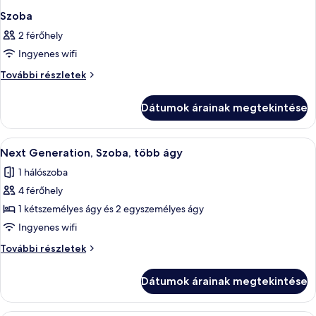
Szoba
2 férőhely
Ingyenes wifi
Szoba
További részletek
további
részletei
Dátumok árainak megtekintése
A
Egy szállodai szoba, amelyben egy nagy
19
Next Generation, Szoba, több ágy
következő
1 hálószoba
szoba
4 férőhely
összes
képének
1 kétszemélyes ágy és 2 egyszemélyes ágy
megtekintése:
Ingyenes wifi
Next
Next
További részletek
Generation,
Generation,
Szoba,
Szoba,
Dátumok árainak megtekintése
több
több
ágy
ágy
további