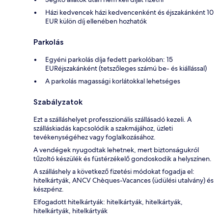
Házi kedvencek házi kedvencenként és éjszakánként 10
EUR külön díj ellenében hozhatók
Parkolás
Egyéni parkolás díja fedett parkolóban: 15
EURéjszakánként (tetszőleges számú be- és kiállással)
A parkolás magassági korlátokkal lehetséges
Szabályzatok
Ezt a szálláshelyet professzionális szállásadó kezeli. A
szálláskiadás kapcsolódik a szakmájához, üzleti
tevékenységéhez vagy foglalkozásához.
A vendégek nyugodtak lehetnek, mert biztonságukról
tűzoltó készülék és füstérzékelő gondoskodik a helyszínen.
A szálláshely a következő fizetési módokat fogadja el:
hitelkártyák, ANCV Chèques-Vacances (üdülési utalvány) és
készpénz.
Elfogadott hitelkártyák: hitelkártyák, hitelkártyák,
hitelkártyák, hitelkártyák