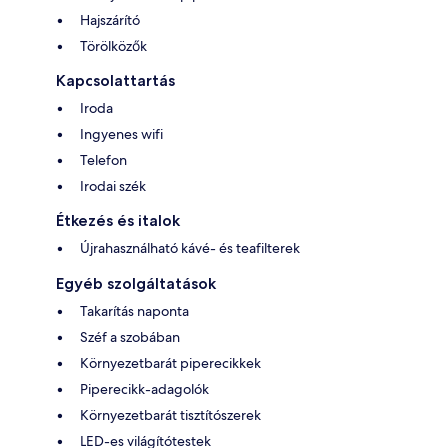
Hajszárító
Törölközők
Kapcsolattartás
Iroda
Ingyenes wifi
Telefon
Irodai szék
Étkezés és italok
Újrahasználható kávé- és teafilterek
Egyéb szolgáltatások
Takarítás naponta
Széf a szobában
Környezetbarát piperecikkek
Piperecikk-adagolók
Környezetbarát tisztítószerek
LED-es világítótestek