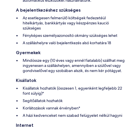
automatikus eszközöket használhatunk.
A bejelentkezéshez szükséges
Az esetlegesen felmerülő költségek fedezetéül
hitelkártyás, bankkártyás vagy készpénzes kaució
szükséges
Fényképes személyazonosító okmány szükséges lehet
A szálláshelyre való bejelentkezés alsó korhatára 18
Gyermekek
Mindössze egy (10 éves vagy ennél fiatalabb) szállhat meg
ingyenesen a szálláshelyen, amennyiben a szülővel vagy
gondviselővel egy szobában alszik, és nem kér pótágyat.
Kisállatok
Kisállatok hozhatók (összesen 1, egyenként legfeljebb 22
font súlyig)*
Segítőállatok hozhatók
Korlátozások vannak érvényben*
A házi kedvenceket nem szabad felügyelet nélkül hagyni
Internet