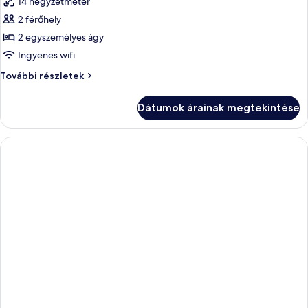
14 négyzetméter
részletei
szoba
2 férőhely
összes
képének
2 egyszemélyes ágy
megtekintése:
Ingyenes wifi
Next
Next
További részletek
Generation,
Generation,
Standard
Standard
Dátumok árainak megtekintése
szoba,
szoba,
2
2
egyszemélyes
egyszemélyes
ágy
további
ágy
részletei