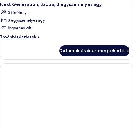
A
Egy szállodai szoba, amelyben egy nagy 
8
részletei
Next Generation, Szoba, 3 egyszemélyes ágy
következő
3 férőhely
szoba
3 egyszemélyes ágy
összes
képének
Ingyenes wifi
megtekintése:
Next
További részletek
Next
Generation,
Szoba,
Generation,
Dátumok árainak megtekintése
3
Szoba,
egyszemélyes
3
ágy
egyszemélyes
további
részletei
ágy