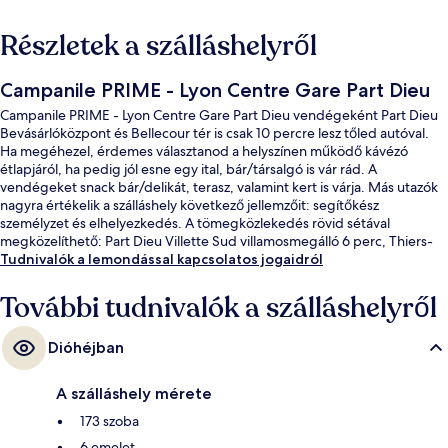
Részletek a szálláshelyről
Campanile PRIME - Lyon Centre Gare Part Dieu
Campanile PRIME - Lyon Centre Gare Part Dieu vendégeként Part Dieu
Bevásárlóközpont és Bellecour tér is csak 10 percre lesz tőled autóval.
Ha megéhezel, érdemes választanod a helyszínen működő kávézó
étlapjáról, ha pedig jól esne egy ital, bár/társalgó is vár rád. A
vendégeket snack bár/delikát, terasz, valamint kert is várja. Más utazók
nagyra értékelik a szálláshely következő jellemzőit: segítőkész
személyzet és elhelyezkedés. A tömegközlekedés rövid sétával
megközelíthető: Part Dieu Villette Sud villamosmegálló 6 perc, Thiers-
Lafayette villamosmegálló pedig 6 perc séta.
Tudnivalók a lemondással kapcsolatos jogaidról
További tudnivalók a szálláshelyről
Dióhéjban
A szálláshely mérete
173 szoba
6 emelet