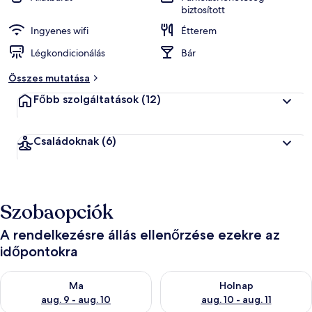
biztosított
Ingyenes wifi
Étterem
Légkondicionálás
Bár
Összes mutatása
Főbb szolgáltatások
(12)
Családoknak
(6)
Szobaopciók
A rendelkezésre állás ellenőrzése ezekre az
időpontokra
A ma esti rendelkezésre állás ellenőrzése: aug. 9 - aug. 10
A holnapi rendelkezésre állás e
Ma
Holnap
aug. 9 - aug. 10
aug. 10 - aug. 11