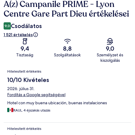
A(z) Campanile PRIME - Lyon
Értékelések
Centre Gare Part Dieu értékelései
Csodálatos
9,0
1 521 értékelés
9,4
8,8
9,0
Tisztaság
Szolgáltatások
Személyzet és
kiszolgálás
Értékelések
Hitelesített értékelés
10/10 Kivételes
2026. július 31.
Fordítás a Google segítségével
Hotel con muy buena ubicación, buenas instalaciones
RAUL, 4 éjszakás utazás
Hitelesített értékelés