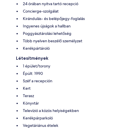
24 órában nyitva tartó recepció
Concierge-szolgálat
Kirándulás- és belépőjegy-foglalás
Ingyenes újságok a hallban
Poggyásztárolási lehetőség
Több nyelven beszélő személyzet
Kerékpártároló
Létesítmények
1 épület/torony
Épült: 1990
Széf a recepción
Kert
Terasz
Könyvtár
Televízió a közös helyiségekben
Kerékpárparkoló
Vegetáriánus ételek