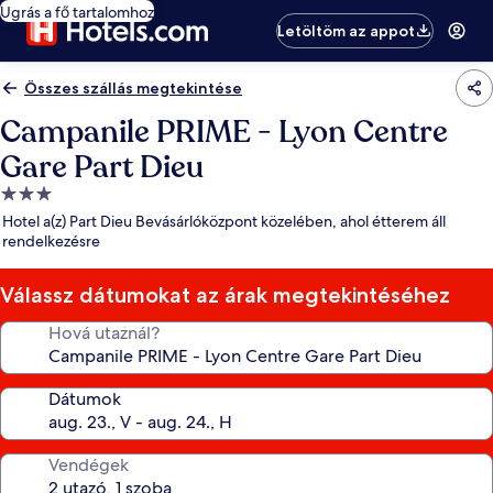
Ugrás a fő tartalomhoz
Letöltöm az appot
Összes szállás megtekintése
Campanile PRIME - Lyon Centre
Gare Part Dieu
3.0
csillagos
Hotel a(z) Part Dieu Bevásárlóközpont közelében, ahol étterem áll
szálláshely
rendelkezésre
Válassz dátumokat az árak megtekintéséhez
Hová utaznál?
Dátumok
Vendégek