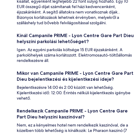
kisállat, egyenként legfeljebb 22 font súlyig hozható. Egy 10
EUR összegű díjat számítanak fel házi kedvencenként,
éjszakánként. A segítő állatokra nem vonatkoznak díjak..
Bizonyos korlátozások lehetnek érvényben, melyekről a
szálláshely tud bővebb felvilágosítással szolgálni.
Kínál Campanile PRIME - Lyon Centre Gare Part Dieu
helyszíni parkolási lehetőséget?
Igen. Az egyéni parkolás költsége 15 EUR éjszakánként. A
parkolóhelyek száma korlátozott. Elektromosautó-töltőállomás
rendelkezésre áll.
Mikor van Campanile PRIME - Lyon Centre Gare Part
Dieu bejelentkezési és kijelentkezési ideje?
Bejelentkezésre 14:00 és 2:00 között van lehetőség.
Kijelentkezési idő: 12:00. Érintés nélküli kijelentkezés igénybe
vehető.
Rendelkezik Campanile PRIME - Lyon Centre Gare
Part Dieu helyszíni kaszinóval?
Nem, ez a kényelmes hotel nem rendelkezik kaszinóval, de a
közelben több lehetőség is kínálkozik: Le Pharaon kaszinó (7