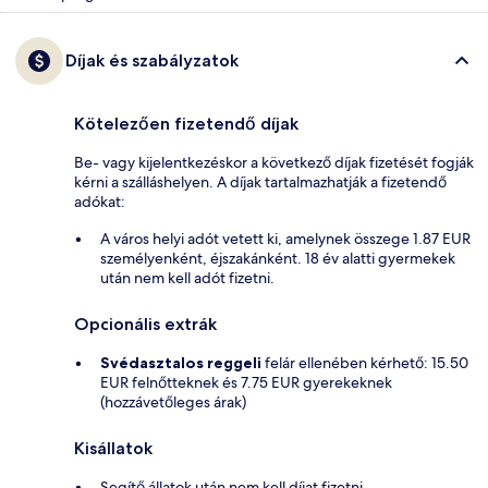
Díjak és szabályzatok
Kötelezően fizetendő díjak
Be- vagy kijelentkezéskor a következő díjak fizetését fogják
kérni a szálláshelyen. A díjak tartalmazhatják a fizetendő
adókat:
A város helyi adót vetett ki, amelynek összege 1.87 EUR
személyenként, éjszakánként. 18 év alatti gyermekek
után nem kell adót fizetni.
Opcionális extrák
Svédasztalos reggeli
felár ellenében kérhető: 15.50
EUR felnőtteknek és 7.75 EUR gyerekeknek
(hozzávetőleges árak)
Kisállatok
Segítő állatok után nem kell díjat fizetni