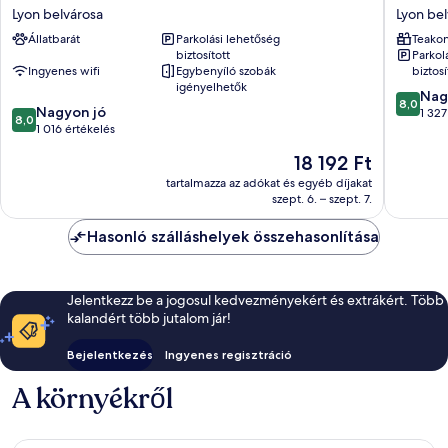
Classe
Lyon
Lyon belvárosa
Lyon bel
Lyon
Part
Állatbarát
Parkolási lehetőség
Teako
Centre
Dieu
biztosított
Parkol
-
Lyon
Ingyenes wifi
Egybenyíló szobák
biztosí
Gare
belváro
igényelhetők
8.0
Part
Nag
8,0
8.0
Nagyon jó
ennyiből
Dieu
1 327
8,0
ennyiből:
1 016 értékelés
10,
Lyon
10,
Nagyon
belvárosa
Az
18 192 Ft
Nagyon
jó,
ár
jó,
tartalmazza az adókat és egyéb díjakat
1 327
18 192 Ft
szept. 6. – szept. 7.
1 016
értékelé
értékelés
Hasonló szálláshelyek összehasonlítása
Jelentkezz be a jogosul kedvezményekért és extrákért. Több
kalandért több jutalom jár!
Bejelentkezés
Ingyenes regisztráció
A környékről