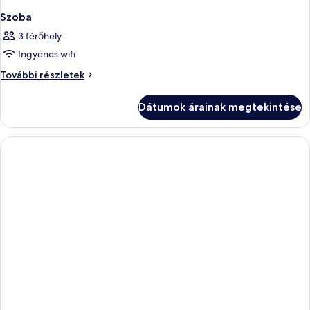
Szoba
3 férőhely
Ingyenes wifi
Szoba
További részletek
további
részletei
Dátumok árainak megtekintése