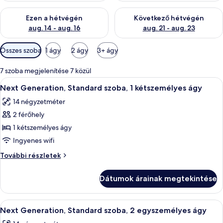
A mostani hétvégi rendelkezésre állás ellenőrzése: aug. 14 - au
A következő hétvégi rendelkezé
Ezen a hétvégén
Következő hétvégén
aug. 14 - aug. 16
aug. 21 - aug. 23
Szobákhoz
Összes szoba
1 ágy
2 ágy
3+ ágy
rendelkezésre
álló
7 szoba megjelenítése 7 közül
szűrők
A
Egy szállodai szoba, amelyben egy nagy
12
Next Generation, Standard szoba, 1 kétszemélyes ágy
következő
14 négyzetméter
szoba
2 férőhely
összes
képének
1 kétszemélyes ágy
megtekintése:
Ingyenes wifi
Next
Next
További részletek
Generation,
Generation,
Standard
Standard
Dátumok árainak megtekintése
szoba,
szoba,
1
1
kétszemélyes
A
Egy modern szállodai szoba, amelyben 
kétszemélyes
8
ágy
Next Generation, Standard szoba, 2 egyszemélyes ágy
következő
további
ágy