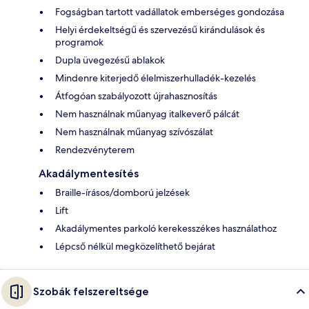
Fogságban tartott vadállatok emberséges gondozása
Helyi érdekeltségű és szervezésű kirándulások és
programok
Dupla üvegezésű ablakok
Mindenre kiterjedő élelmiszerhulladék-kezelés
Átfogóan szabályozott újrahasznosítás
Nem használnak műanyag italkeverő pálcát
Nem használnak műanyag szívószálat
Rendezvényterem
Akadálymentesítés
Braille-írásos/domború jelzések
Lift
Akadálymentes parkoló kerekesszékes használathoz
Lépcső nélkül megközelíthető bejárat
Szobák felszereltsége