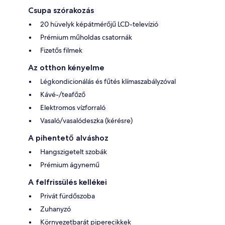
Csupa szórakozás
20 hüvelyk képátmérőjű LCD-televízió
Prémium műholdas csatornák
Fizetős filmek
Az otthon kényelme
Légkondicionálás és fűtés klímaszabályzóval
Kávé-/teafőző
Elektromos vízforraló
Vasaló/vasalódeszka (kérésre)
A pihentető alváshoz
Hangszigetelt szobák
Prémium ágynemű
A felfrissülés kellékei
Privát fürdőszoba
Zuhanyzó
Környezetbarát piperecikkek