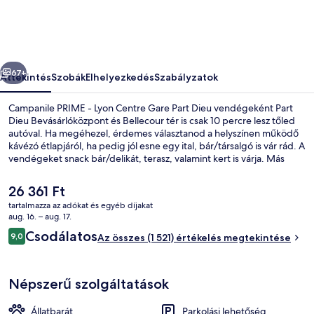
Centre
Gare
Part
őző
Következő
Dieu
67+
Áttekintés
Szobák
Elhelyezkedés
Szabályzatok
képgalériája
Campanile PRIME - Lyon Centre Gare Part Dieu vendégeként Part
Dieu Bevásárlóközpont és Bellecour tér is csak 10 percre lesz tőled
autóval. Ha megéhezel, érdemes választanod a helyszínen működő
kávézó étlapjáról, ha pedig jól esne egy ital, bár/társalgó is vár rád. A
vendégeket snack bár/delikát, terasz, valamint kert is várja. Más
utazók nagyra értékelik a szálláshely következő jellemzőit: segítőkész
személyzet és elhelyezkedés. A tömegközlekedés rövid sétával
A
26 361 Ft
megközelíthető: Part Dieu Villette Sud villamosmegálló 6 perc,
jelenlegi
tartalmazza az adókat és egyéb díjakat
Thiers-Lafayette villamosmegálló pedig 6 perc séta.
ár
aug. 16. – aug. 17.
Ebéd és vacsora
26 361 Ft
Értékelések
Csodálatos
9,0
Az összes (1 521) értékelés megtekintése
9,0 ennyiből: 10
Népszerű szolgáltatások
Állatbarát
Parkolási lehetőség