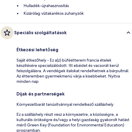
Hulladék-újrahasznosítás
Kizárólag víztakarékos zuhanyzók
Speciális szolgáltatások
Étkezési lehetőség
Saját étkezőhely - Ez a(z) büféétterem francia ételek
készítésére specializálódott. Itt ebédet és vacsorát kerül
felszolgálásra. A vendégek italokat rendelhetnek a bárpultnál.
Az étteremben gyermekmenü várja a kisebbeket. Nyitva
minden nap
Díjak és partnerségek
Környezetbarát tanúsítvánnyal rendelkező szálláshely
Ez a szálláshely részt vesz a környezetre, a közösségre, a
kulturális örökségre és/vagy a helyi gazdaság gyakorolt hatást
mérő Green Key (Foundation for Environmental Education)
programban.