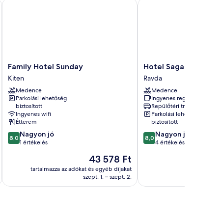
Family Hotel Sunday
Hotel Saga
Family
Hotel
Family Hotel Sunday
Hotel Saga
Hotel
Saga
Kiten
Ravda
Sunday
Ravda
Medence
Medence
Kiten
Parkolási lehetőség
Ingyenes reggeli
biztosított
Repülőtéri transzfer
Ingyenes wifi
Parkolási lehetőség
Étterem
biztosított
8.0
8.0
Nagyon jó
Nagyon jó
8,0
8,0
ennyiből:
ennyiből:
1 értékelés
4 értékelés
10,
10,
Az
43 578 Ft
Nagyon
Nagyon
ár
jó,
jó,
tartalmazza az adókat és egyéb díjakat
43 578 Ft
szept. 1. – szept. 2.
1
4
értékelés
értékelés