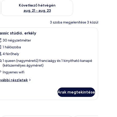
ellenőrzése: aug. 14 - aug. 16
A következő hétvégi rendelkezésre állás ellenőrzése: aug. 21 -
Következő hétvégén
aug. 21 - aug. 23
3 szoba megjelenítése 3 közül
alódeszka és ingyenes wifi
Íróasztal, sötétítőfüggöny, vasaló/vasalódeszk
7
assic stúdió, erkély
övetkező
30 négyzetméter
zoba
1 hálószoba
sszes
épének
4 férőhely
egtekintése:
1 queen (nagyméretű) franciaágy és 1 kinyitható kanapé
(kétszemélyes ágyméret)
assic
túdió,
Ingyenes wifi
rkély
assic
vábbi részletek
údió,
kély
Árak megtekintése
vábbi
szletei