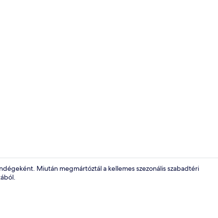
Az árban fog
égeként. Miután megmártóztál a kellemes szezonális szabadtéri
tából.
Étterem