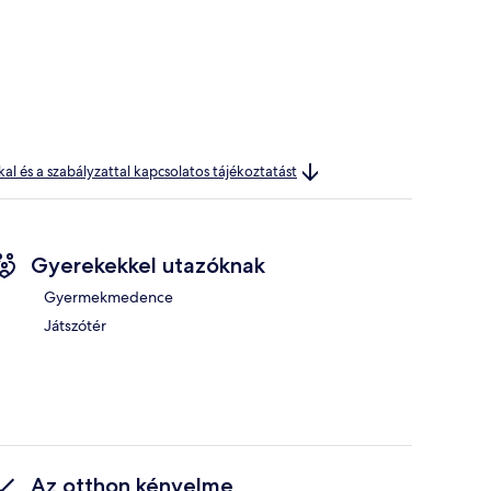
kal és a szabályzattal kapcsolatos tájékoztatást
Gyerekekkel utazóknak
Gyermekmedence
Játszótér
Az otthon kényelme