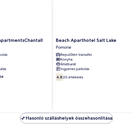
rtmentsChantall
Beach Aparthotel Salt Lake
Beach
partmentsChantall
Beach Aparthotel Salt Lake
ntall
Aparthotel
Pomorie
Salt
kolás
Repülőtéri transzfer
Lake
Konyha
Pomorie
Állatbarát
álás
Ingyenes parkolás
4.8
os
4,8
20 értékelés
ennyiből:
10,
20
értékelés
Hasonló szálláshelyek összehasonlítása