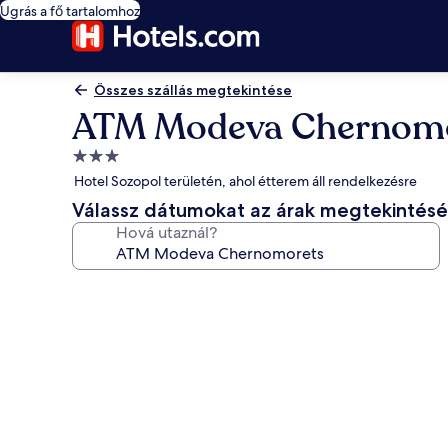
Ugrás a fő tartalomhoz
Összes szállás megtekintése
ATM Modeva Chernom
3.0
csillagos
Hotel Sozopol területén, ahol étterem áll rendelkezésre
szálláshely
Válassz dátumokat az árak megtekintés
Hová utaznál?
A(z)
ATM
Modeva
Chernomorets
képgalériája