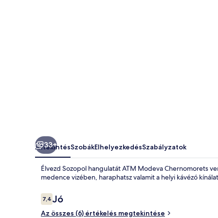
33+
Áttekintés
Szobák
Elhelyezkedés
Szabályzatok
Élvezd Sozopol hangulatát ATM Modeva Chernomorets vend
medence vizében, haraphatsz valamit a helyi kávézó kínála
Értékelések
Jó
7,4
7,4 ennyiből: 10
Az összes (6) értékelés megtekintése