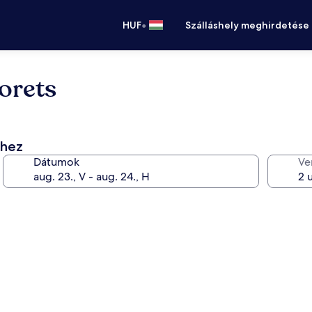
•
HUF
Szálláshely meghirdetése
orets
éhez
Dátumok
Ve