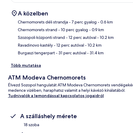
A közelben
Chernomorets déli strandja
- 7 perc gyalog
- 0.6 km
Chernomorets strand
- 10 perc gyalog
- 0.9 km
Tér
Szozopoli központi strand
- 12 perc autóval
- 10.2 km
Ravadinovo kastély
- 12 perc autóval
- 10.2 km
Burgaszi tengerpart
- 31 perc autóval
- 31.4 km
Több mutatása
ATM Modeva Chernomorets
Élvezd Sozopol hangulatát ATM Modeva Chernomorets vendégeként.
medence vizében, haraphatsz valamit a helyi kávézó kínálatából.
Tudnivalók a lemondással kapcsolatos jogaidról
A szálláshely mérete
18 szoba