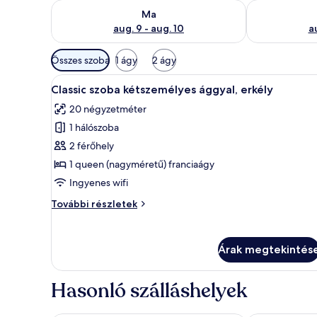
A ma esti rendelkezésre állás ellenőrzése: aug. 9 - a
A holnapi rend
Ma
aug. 9 - aug. 10
au
Szobákhoz
Összes szoba
1 ágy
2 ágy
rendelkezésre
A
Classic szoba kétszemélyes ággy
álló
5
Classic szoba kétszemélyes ággyal, erkély
következő
szűrők
20 négyzetméter
szoba
1 hálószoba
összes
képének
2 férőhely
megtekintése:
1 queen (nagyméretű) franciaágy
Classic
Ingyenes wifi
szoba
Classic
További részletek
kétszemélyes
szoba
ággyal,
kétszemélyes
ággyal,
erkély
Árak megtekintés
erkély
további
részletei
Hasonló szálláshelyek