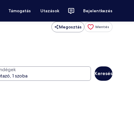
Támogatás
Utazások
Bejelentkezés
Megosztás
Mentés
ndégek
Keresés