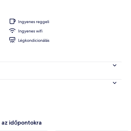
zabadtéri medence
Ingyenes reggeli
Ingyenes wifi
Légkondicionálás
e az időpontokra