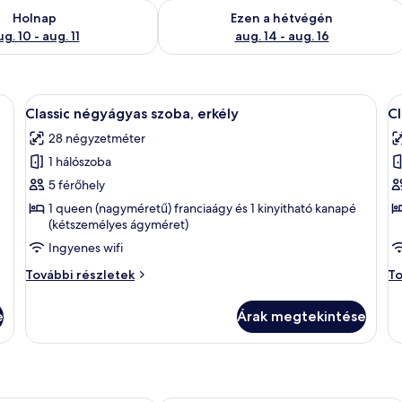
ug. 10
elkezésre állás ellenőrzése: aug. 10 - aug. 11
A mostani hétvégi rendelkezésre állás 
Holnap
Ezen a hétvégén
g. 10 - aug. 11
aug. 14 - aug. 16
al, erkély | Íróasztal, sötétítőfüggöny, vasaló/vasalódeszka és ingyenes wifi
A
Íróasztal, sötétítőfüggöny, vasaló/vas
A
6
Classic négyágyas szoba, erkély
Cl
következő
k
28 négyzetméter
szoba
s
1 hálószoba
összes
ö
képének
k
5 férőhely
megtekintése:
m
1 queen (nagyméretű) franciaágy és 1 kinyitható kanapé
(kétszemélyes ágyméret)
Classic
Cl
négyágyas
s
Ingyenes wifi
szoba,
e
Classic
Cl
További részletek
To
erkély
négyágyas
st
szoba,
er
e
Árak megtekintése
erkély
to
további
ré
részletei