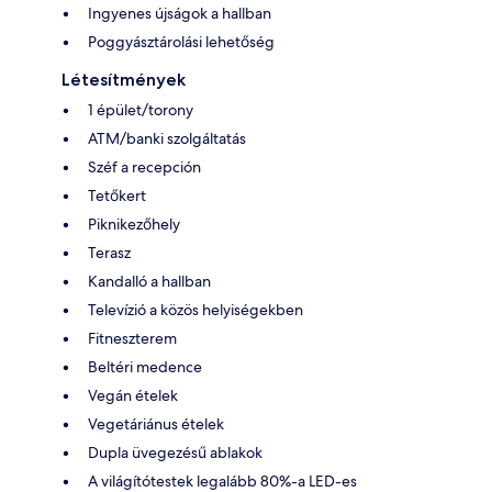
Ingyenes újságok a hallban
Poggyásztárolási lehetőség
Létesítmények
1 épület/torony
ATM/banki szolgáltatás
Széf a recepción
Tetőkert
Piknikezőhely
Terasz
Kandalló a hallban
Televízió a közös helyiségekben
Fitneszterem
Beltéri medence
Vegán ételek
Vegetáriánus ételek
Dupla üvegezésű ablakok
A világítótestek legalább 80%-a LED-es