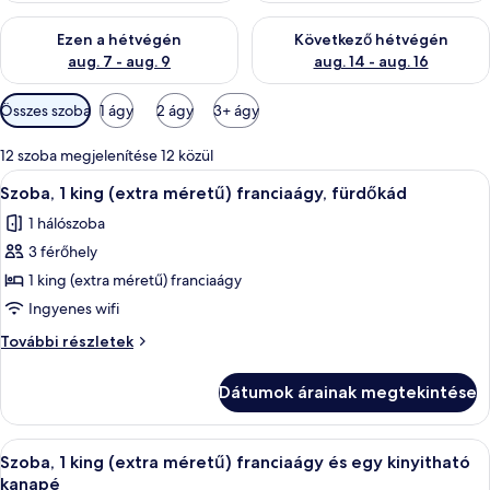
A mostani hétvégi rendelkezésre állás ellenőrzése: aug. 7 - aug
A következő hétvégi rendelkezé
Ezen a hétvégén
Következő hétvégén
aug. 7 - aug. 9
aug. 14 - aug. 16
Szobákhoz
Összes szoba
1 ágy
2 ágy
3+ ágy
rendelkezésre
álló
12 szoba megjelenítése 12 közül
szűrők
A
Egy szállodai szoba, amelyben egy nagy 
7
Szoba, 1 king (extra méretű) franciaágy, fürdőkád
következő
1 hálószoba
szoba
3 férőhely
összes
képének
1 king (extra méretű) franciaágy
megtekintése:
Ingyenes wifi
Szoba,
Szoba,
További részletek
1
1
king
king
Dátumok árainak megtekintése
(extra
(extra
méretű)
méretű)
franciaágy,
A
Egy szállodai szoba, amelyben egy nagy
franciaágy,
9
fürdőkád
Szoba, 1 king (extra méretű) franciaágy és egy kinyitható
következő
további
fürdőkád
kanapé