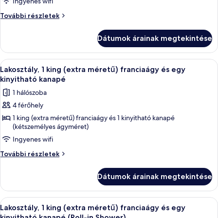
Ingyenes wifi
több
ágy,
Szoba,
További részletek
több
hallássérültek
ágy,
számára
Dátumok árainak megtekintése
hallássérültek
akadálymentesített
számára
(Roll-
akadálymentesített
A
Egy szállodai szoba, amelyben találhat
8
(Roll-
Lakosztály, 1 king (extra méretű) franciaágy és egy
in
következő
in
kinyitható kanapé
Shower)
Shower)
szoba
1 hálószoba
további
összes
részletei
4 férőhely
képének
1 king (extra méretű) franciaágy és 1 kinyitható kanapé
megtekintése:
(kétszemélyes ágyméret)
Lakosztály,
Ingyenes wifi
1
king
Lakosztály,
További részletek
1
(extra
king
méretű)
Dátumok árainak megtekintése
(extra
franciaágy
méretű)
és
franciaágy
A
Egy szállodai szoba, amelyben találhat
8
és
Lakosztály, 1 king (extra méretű) franciaágy és egy
egy
következő
egy
kinyitható kanapé (Roll-in Shower)