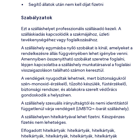
Segítő állatok után nem kell díjat fizetni
Szabályzatok
Ezt a szálláshelyet professzionális szállásadó kezeli. A
szálláskiadás kapcsolódik a szakmájához, üzleti
tevékenységéhez vagy foglalkozásához.
A szálláshely egymásba nyíló szobákat is kínál, amelyeket a
rendelkezésre állás függvényében lehet igénybe venni.
Amennyiben összenyitható szobákat szeretne foglalni,
lépjen kapcsolatba a szálláshely munkatársaival a foglalási
visszaigazoláson található számon keresztül.
A vendégek nyugodtak lehetnek, mert biztonságukról
szén-monoxid-érzékelő, tűzoltó készülék, füstérzékelő,
biztonsági rendszer, és ablakokra szerelt védőrács
gondoskodik a helyszínen.
A szálláshely szexuális irányultságtól és nemi identitástól
függetlenül várja vendégeit (LMBTQ+-barát szálláshely).
A szálláshelyen hitelkártyával lehet fizetni. Készpénzes
fizetés nem lehetséges.
Elfogadott hitelkártyák: hitelkártyák, hitelkártyák,
hitelkártyák, hitelkártyák, hitelkártyák, hitelkártyák