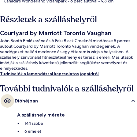
Canada's Wonderland vidámpark
- 6 perc autóval
- 9.3 km
Részletek a szálláshelyről
Courtyard by Marriott Toronto Vaughan
John Booth Emlékaréna és A Falu Black Creeknél mindössze 5 perces
autóút Courtyard by Marriott Toronto Vaughan vendégeinek. A
vendégeket beltéri medence és egy étterem is várja a helyszínen. A
szálláshely színvonalát fitneszlétesítmény és terasz is emeli. Más utazók
imádják a szálláshely következő jellemzőit: segítőkész személyzet és
elhelyezkedés.
Tudnivalók a lemondással kapcsolatos jogaidról
További tudnivalók a szálláshelyről
Dióhéjban
A szálláshely mérete
144 szoba
6 emelet