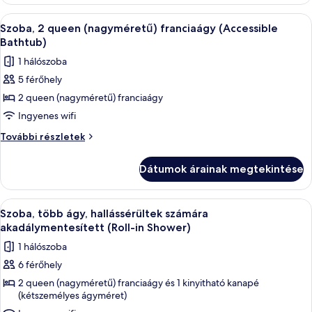
franciaágy,
hallássérültek
hallássérültek
A
Egy szállodai szoba két ággyal, íróaszta
7
számára
számára
Szoba, 2 queen (nagyméretű) franciaágy (Accessible
következő
akadálymentesített
akadálymentesített
Bathtub)
további
szoba
1 hálószoba
részletei
összes
5 férőhely
képének
2 queen (nagyméretű) franciaágy
megtekintése:
Szoba,
Ingyenes wifi
2
Szoba,
További részletek
queen
2
queen
(nagyméretű)
Dátumok árainak megtekintése
(nagyméretű)
franciaágy
franciaágy
(Accessible
(Accessible
A
Egy kétágyas szoba, íróasztallal, székkel
7
Bathtub)
Bathtub)
Szoba, több ágy, hallássérültek számára
következő
további
akadálymentesített (Roll-in Shower)
részletei
szoba
1 hálószoba
összes
6 férőhely
képének
2 queen (nagyméretű) franciaágy és 1 kinyitható kanapé
megtekintése:
(kétszemélyes ágyméret)
Szoba,