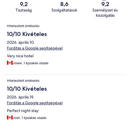
9,2
8,6
9,2
Tisztaság
Szolgáltatások
Személyzet és
kiszolgálás
Értékelések
Hitelesített értékelés
10/10 Kivételes
2026. április 10.
Fordítás a Google segítségével
Very nice hotel
Josee, 1 éjszakás utazás
Hitelesített értékelés
10/10 Kivételes
2026. április 19.
Fordítás a Google segítségével
Perfect night stay
Josh, 1 éjszakás utazás