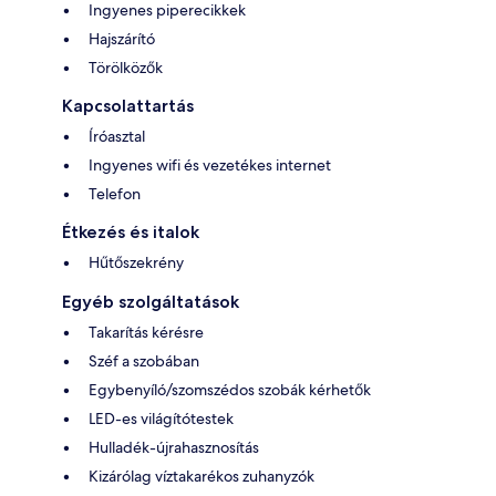
Ingyenes piperecikkek
Hajszárító
Törölközők
Kapcsolattartás
Íróasztal
Ingyenes wifi és vezetékes internet
Telefon
Étkezés és italok
Hűtőszekrény
Egyéb szolgáltatások
Takarítás kérésre
Széf a szobában
Egybenyíló/szomszédos szobák kérhetők
LED-es világítótestek
Hulladék-újrahasznosítás
Kizárólag víztakarékos zuhanyzók