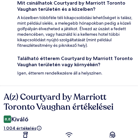
Mit csinálhatok Courtyard by Marriott Toronto
Vaughan területén és a közelben?
A közelben többféle téli kikapcsolódási lehetőséget is talász,
mint például síelés, a melegebb hónapokban pedig a közeli
golfpályán élvezheted a játékot. Élvezd az úszást a fedett
medencében, vagy használd ki a kellemes hotel többi
kikapcsolódást nyújtó szolgáltatását (mint például
fitneszlétesítmény és piknikező hely).
Található étterem Courtyard by Marriott Toronto
Vaughan területén vagy környékén?
Igen, étterem rendelkezésre áll a helyszínen.
A(z) Courtyard by Marriott
Értékelések
Toronto Vaughan értékelései
Kiváló
8,8
1 004 értékelés