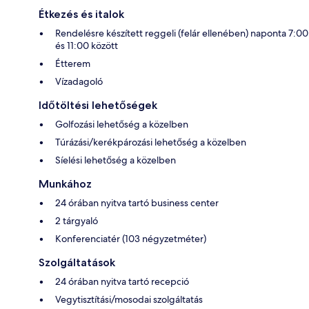
Étkezés és italok
Rendelésre készített reggeli (felár ellenében) naponta 7:00
és 11:00 között
Étterem
Vízadagoló
Időtöltési lehetőségek
Golfozási lehetőség a közelben
Túrázási/kerékpározási lehetőség a közelben
Síelési lehetőség a közelben
Munkához
24 órában nyitva tartó business center
2 tárgyaló
Konferenciatér (103 négyzetméter)
Szolgáltatások
24 órában nyitva tartó recepció
Vegytisztítási/mosodai szolgáltatás