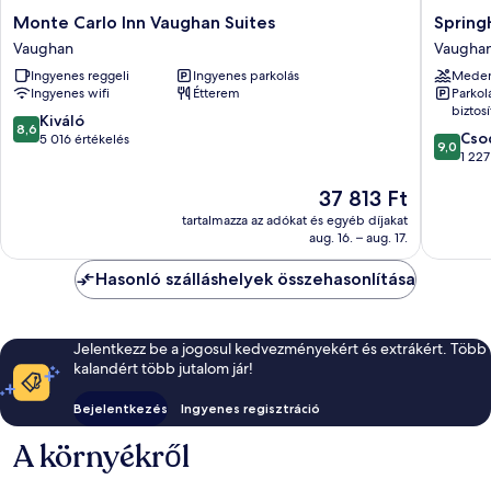
Monte
SpringHi
Monte Carlo Inn Vaughan Suites
Spring
Carlo
Suites
Vaughan
Vaugha
Inn
by
Ingyenes reggeli
Ingyenes parkolás
Mede
Vaughan
Marriott
Ingyenes wifi
Étterem
Parkol
Suites
Toronto
biztosí
Vaughan
Vaugha
8.6
Kiváló
8,6
9.0
Vaugha
Cso
ennyiből:
5 016 értékelés
9,0
ennyiből
1 227
10,
10,
Kiváló,
Az
37 813 Ft
Csodálat
5 016
ár
1 227
értékelés
tartalmazza az adókat és egyéb díjakat
37 813 Ft
értékelé
aug. 16. – aug. 17.
Hasonló szálláshelyek összehasonlítása
Jelentkezz be a jogosul kedvezményekért és extrákért. Több
kalandért több jutalom jár!
Bejelentkezés
Ingyenes regisztráció
A környékről