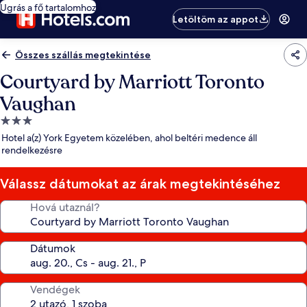
Ugrás a fő tartalomhoz
Letöltöm az appot
Összes szállás megtekintése
Courtyard by Marriott Toronto
Vaughan
3.0
csillagos
Hotel a(z) York Egyetem közelében, ahol beltéri medence áll
szálláshely
rendelkezésre
Válassz dátumokat az árak megtekintéséhez
Hová utaznál?
Dátumok
Vendégek