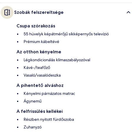
Szobák felszereltsége
Csupa szórakozás
55 hüvelyk képátmérőjű síkképernyős televízió
Prémium kábeltévé
Az otthon kényelme
Légkondicionálás klímaszabályozóval
Kávé-/teafőző
Vasaló/vasalódeszka
A pihentető alváshoz
Kényelmi párnázatos matrac
Ágynemű
A felfrissülés kellékei
Részben nyitott fürdőszoba
Zuhanyzó