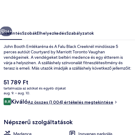
Vaughan
képgalériája
őző
Következő
34+
Áttekintés
Szobák
Elhelyezkedés
Szabályzatok
John Booth Emlékaréna és A Falu Black Creeknél mindössze 5
perces autóút Courtyard by Marriott Toronto Vaughan
vendégeinek. A vendégeket beltéri medence és egy étterem is
várja a helyszínen. A szálláshely színvonalát fitneszlétesítmény és
terasz is emeli. Más utazók imádják a szálláshely következő jellemzőit:
segítőkész személyzet és elhelyezkedés.
A
51 789 Ft
jelenlegi
tartalmazza az adókat és egyéb díjakat
ár
aug. 9. – aug. 10.
Kilátás a szállásról
51 789 Ft
Értékelések
Kiváló
8,8
Az összes (1 004) értékelés megtekintése
8,8 ennyiből: 10
Népszerű szolgáltatások
Medence
Ingyenes parkolás