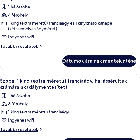
részletei
szoba
1 hálószoba
összes
4 férőhely
képének
1 king (extra méretű) franciaágy és 1 kinyitható kanapé
megtekintése:
(kétszemélyes ágyméret)
Szoba,
Ingyenes wifi
1
king
Szoba,
További részletek
1
(extra
king
méretű)
Dátumok árainak megtekintése
(extra
franciaágy
méretű)
és
franciaágy
A
Egy szállodai szoba, amelyben egy nagy
9
és
Szoba, 1 king (extra méretű) franciaágy, hallássérültek
egy
következő
egy
számára akadálymentesített
kinyitható
kinyitható
szoba
kanapé
1 hálószoba
kanapé
összes
további
3 férőhely
képének
részletei
1 king (extra méretű) franciaágy
megtekintése:
Szoba,
Ingyenes wifi
1
Szoba,
További részletek
king
1