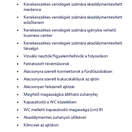
Kerekesszékes vendégek számára akadálymentesített
medence
Kerekesszékes vendégek számára akadálymentesített
edzőterem
Kerekesszékes vendégek számára igénybe vehető
business center
Kerekesszékes vendégek számára akadálymentesített
társalgó
Vizuális riasztók/figyelemfelhívók a folyosókon
Feliratozott tévéműsorok
Alacsonyra szerelt konnektorok a fürdőszobában
Alacsonyra szerelt kukucskálólyuk az ajtón
Alacsonyan felszerelt ajtózár
Megfelő magasságba állítható zuhanyfej
Kapaszkodó a WC közelében
WC melletti kapaszkodó magassága (cm) 81
Akadálymentes zuhanyzó ülőkével
Kilincsek az ajtókon