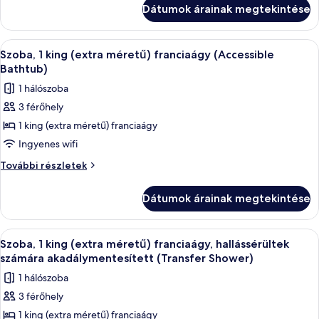
king
(extra
Dátumok árainak megtekintése
(extra
méretű)
méretű)
franciaágy,
franciaágy,
A
Egy szállodai szoba, amelyben egy nagy
9
hallássérültek
hallássérültek
Szoba, 1 king (extra méretű) franciaágy (Accessible
következő
számára
számára
Bathtub)
akadálymentesített
szoba
akadálymentesített
1 hálószoba
további
összes
részletei
3 férőhely
képének
1 king (extra méretű) franciaágy
megtekintése:
Szoba,
Ingyenes wifi
1
Szoba,
További részletek
king
1
king
(extra
Dátumok árainak megtekintése
(extra
méretű)
méretű)
franciaágy
franciaágy
A
Egy szállodai szoba, amelyben egy nagy
9
(Accessible
(Accessible
Szoba, 1 king (extra méretű) franciaágy, hallássérültek
következő
Bathtub)
Bathtub)
számára akadálymentesített (Transfer Shower)
további
szoba
1 hálószoba
részletei
összes
3 férőhely
képének
1 king (extra méretű) franciaágy
megtekintése: