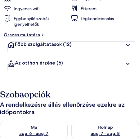
Ingyenes wifi
Étterem
Egybenyíló szobák
Légkondicionálás
igényelhetők
Összes mutatása
Főbb szolgáltatások
(12)
Az otthon érzése
(6)
Szobaopciók
A rendelkezésre állás ellenőrzése ezekre az
időpontokra
A ma esti rendelkezésre állás ellenőrzése: aug. 6 - aug. 7
A holnapi rendelkezésre állás e
Ma
Holnap
aug. 6 - aug. 7
aug. 7 - aug. 8