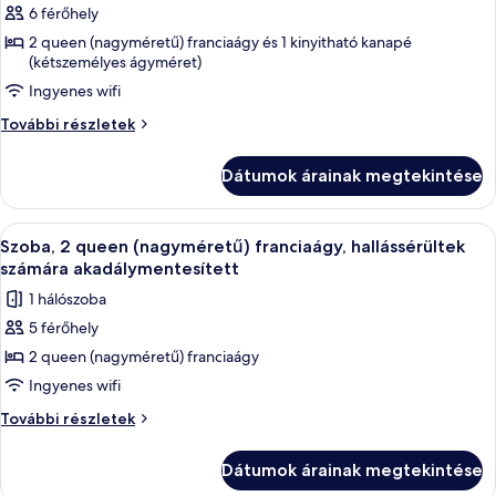
6 férőhely
összes
képének
2 queen (nagyméretű) franciaágy és 1 kinyitható kanapé
(kétszemélyes ágyméret)
megtekintése:
Ingyenes wifi
Szoba,
több
Szoba,
További részletek
ágy
több
ágy
Dátumok árainak megtekintése
további
részletei
A
Egy szállodai szoba két ággyal, íróaszta
7
Szoba, 2 queen (nagyméretű) franciaágy, hallássérültek
következő
számára akadálymentesített
szoba
1 hálószoba
összes
5 férőhely
képének
2 queen (nagyméretű) franciaágy
megtekintése:
Szoba,
Ingyenes wifi
2
Szoba,
További részletek
queen
2
queen
(nagyméretű)
Dátumok árainak megtekintése
(nagyméretű)
franciaágy,