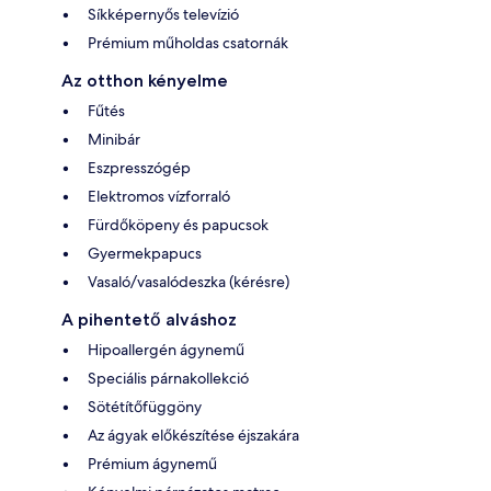
Síkképernyős televízió
Prémium műholdas csatornák
Az otthon kényelme
Fűtés
Minibár
Eszpresszógép
Elektromos vízforraló
Fürdőköpeny és papucsok
Gyermekpapucs
Vasaló/vasalódeszka (kérésre)
A pihentető alváshoz
Hipoallergén ágynemű
Speciális párnakollekció
Sötétítőfüggöny
Az ágyak előkészítése éjszakára
Prémium ágynemű