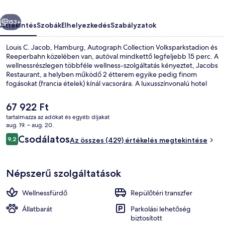
képgalériája
őző
Következő
153+
Áttekintés
Szobák
Elhelyezkedés
Szabályzatok
Louis C. Jacob, Hamburg, Autograph Collection Volksparkstadion és
Reeperbahn közelében van, autóval mindkettő legfeljebb 15 perc. A
wellnessrészlegen többféle wellness-szolgáltatás kényeztet, Jacobs
Restaurant, a helyben működő 2 étterem egyike pedig finom
fogásokat (francia ételek) kínál vacsorára. A luxusszínvonalú hotel
más fontos előnyei például a következők: bár/társalgó,
fitneszlétesítmény és szauna.
A
67 922 Ft
jelenlegi
tartalmazza az adókat és egyéb díjakat
ár
aug. 19. – aug. 20.
2 étterem, ahol ebéd, vacsora és villás
67 922 Ft
Értékelések
Csodálatos
9,2
Az összes (429) értékelés megtekintése
9,2 ennyiből: 10
Népszerű szolgáltatások
Wellnessfürdő
Repülőtéri transzfer
Állatbarát
Parkolási lehetőség
biztosított