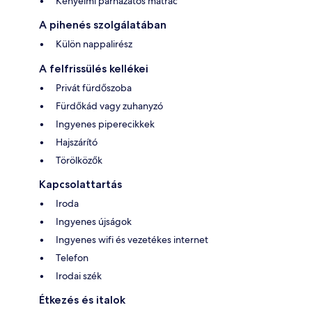
Kényelmi párnázatos matrac
A pihenés szolgálatában
Külön nappalirész
A felfrissülés kellékei
Privát fürdőszoba
Fürdőkád vagy zuhanyzó
Ingyenes piperecikkek
Hajszárító
Törölközők
Kapcsolattartás
Iroda
Ingyenes újságok
Ingyenes wifi és vezetékes internet
Telefon
Irodai szék
Étkezés és italok