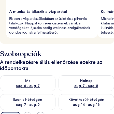
A munka találkozik a vízparttal
Kulinár
Ebben a vízparti szállodában az üzlet és a pihenés
Michelin
találkozik. Nappal konferenciatermek várják a
kilátáss
vendégeket, éjszaka pedig wellness-szolgáltatások
kulinári
gondoskodnak a felfrissülésről.
teljessé.
Szobaopciók
A rendelkezésre állás ellenőrzése ezekre az
időpontokra
A ma esti rendelkezésre állás ellenőrzése: aug. 6 - aug. 7
A holnapi rendelkezésre állás e
Ma
Holnap
aug. 6 - aug. 7
aug. 7 - aug. 8
A mostani hétvégi rendelkezésre állás ellenőrzése: aug. 7 - aug
A következő hétvégi rendelkezé
Ezen a hétvégén
Következő hétvégén
aug. 7 - aug. 9
aug. 14 - aug. 16