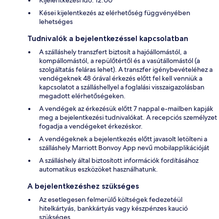
Kései kijelentkezés az elérhetőség függvényében
lehetséges
Tudnivalók a bejelentkezéssel kapcsolatban
A szálláshely transzfert biztosít a hajóállomástól, a
kompállomástól, a repülőtértől és a vasútállomástól (a
szolgáltatás feláras lehet). A transzfer igénybevételéhez a
vendégeknek 48 órával érkezés előtt fel kell venniük a
kapcsolatot a szálláshellyel a foglalási visszaigazolásban
megadott elérhetőségeken.
A vendégek az érkezésük előtt 7 nappal e-mailben kapják
meg a bejelentkezési tudnivalókat. A recepciós személyzet
fogadja a vendégeket érkezéskor.
A vendégeknek a bejelentkezés előtt javasolt letölteni a
szálláshely Marriott Bonvoy App nevű mobilapplikációját
A szálláshely által biztosított információk fordításához
automatikus eszközöket használhatunk.
A bejelentkezéshez szükséges
Az esetlegesen felmerülő költségek fedezetéül
hitelkártyás, bankkártyás vagy készpénzes kaució
szükséges