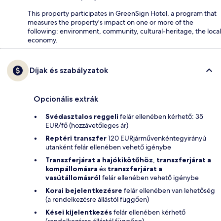
This property participates in GreenSign Hotel, a program that
measures the property's impact on one or more of the
following: environment, community, cultural-heritage, the local
economy.
Díjak és szabályzatok
Opcionális extrák
Svédasztalos reggeli
felár ellenében kérhető: 35
EUR/fő (hozzávetőleges ár)
Reptéri transzfer
120 EURjárművenkéntegyirányú
utanként felár ellenében vehető igénybe
Transzferjárat a hajókikötőhöz
,
transzferjárat a
kompállomásra
és
transzferjárat a
vasútállomásról
felár ellenében vehető igénybe
Korai bejelentkezésre
felár ellenében van lehetőség
(a rendelkezésre állástól függően)
Kései kijelentkezés
felár ellenében kérhető
(rendelkezésre állástól függően)