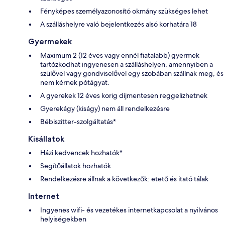
Fényképes személyazonosító okmány szükséges lehet
A szálláshelyre való bejelentkezés alsó korhatára 18
Gyermekek
Maximum 2 (12 éves vagy ennél fiatalabb) gyermek
tartózkodhat ingyenesen a szálláshelyen, amennyiben a
szülővel vagy gondviselővel egy szobában szállnak meg, és
nem kérnek pótágyat.
A gyerekek 12 éves korig díjmentesen reggelizhetnek
Gyerekágy (kiságy) nem áll rendelkezésre
Bébiszitter-szolgáltatás*
Kisállatok
Házi kedvencek hozhatók*
Segítőállatok hozhatók
Rendelkezésre állnak a következők: etető és itató tálak
Internet
Ingyenes wifi- és vezetékes internetkapcsolat a nyilvános
helyiségekben