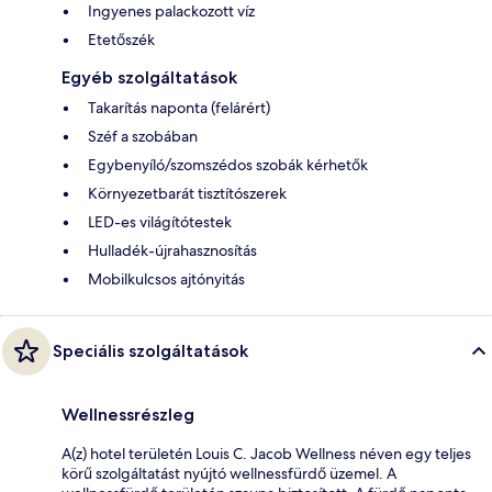
Ingyenes palackozott víz
Etetőszék
Egyéb szolgáltatások
Takarítás naponta (felárért)
Széf a szobában
Egybenyíló/szomszédos szobák kérhetők
Környezetbarát tisztítószerek
LED-es világítótestek
Hulladék-újrahasznosítás
Mobilkulcsos ajtónyitás
Speciális szolgáltatások
Wellnessrészleg
A(z) hotel területén Louis C. Jacob Wellness néven egy teljes
körű szolgáltatást nyújtó wellnessfürdő üzemel. A