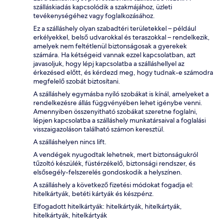
szálláskiadás kapcsolódik a szakmájához, üzleti
tevékenységéhez vagy foglalkozásához.
Ez a szálláshely olyan szabadtéri területekkel – például
erkélyekkel, belső udvarokkal és teraszokkal – rendelkezik,
amelyek nem feltétlenül biztonságosak a gyerekek
számára. Ha kétségeid vannak ezzel kapcsolatban, azt
javasoljuk, hogy lépj kapcsolatba a szálláshellyel az
érkezésed előtt, és kérdezd meg, hogy tudnak-e számodra
megfelelő szobát biztosítani.
A szálláshely egymásba nyíló szobákat is kínál, amelyeket a
rendelkezésre állás függvényében lehet igénybe venni.
Amennyiben összenyitható szobákat szeretne foglalni,
lépjen kapcsolatba a szálláshely munkatársaival a foglalási
visszaigazoláson található számon keresztül.
A szálláshelyen nincs lift.
A vendégek nyugodtak lehetnek, mert biztonságukról
tűzoltó készülék, füstérzékelő, biztonsági rendszer, és
elsősegély-felszerelés gondoskodik a helyszínen.
A szálláshely a következő fizetési módokat fogadja el:
hitelkártyák, betéti kártyák és készpénz.
Elfogadott hitelkártyák: hitelkártyák, hitelkártyák,
hitelkártyák, hitelkártyák