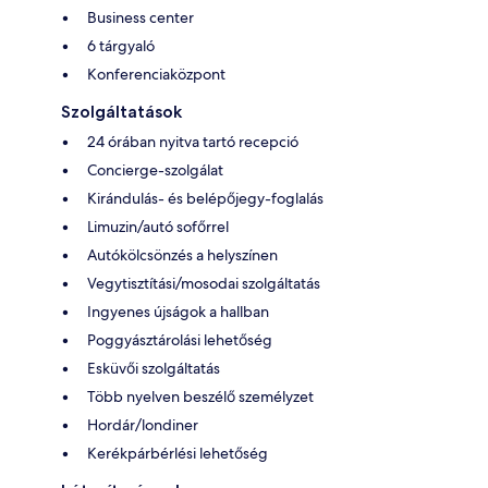
Business center
6 tárgyaló
Konferenciaközpont
Szolgáltatások
24 órában nyitva tartó recepció
Concierge-szolgálat
Kirándulás- és belépőjegy-foglalás
Limuzin/autó sofőrrel
Autókölcsönzés a helyszínen
Vegytisztítási/mosodai szolgáltatás
Ingyenes újságok a hallban
Poggyásztárolási lehetőség
Esküvői szolgáltatás
Több nyelven beszélő személyzet
Hordár/londiner
Kerékpárbérlési lehetőség