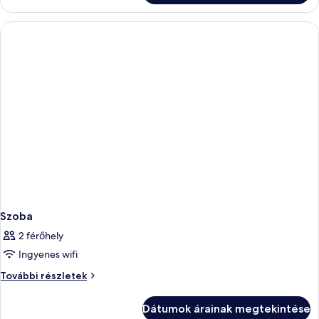
Szoba
2 férőhely
Ingyenes wifi
Szoba
További részletek
további
részletei
Dátumok árainak megtekintése