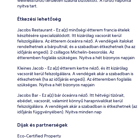
wellnessfürdő területén szauna biztosított. A fürdő naponta
nyitva tart.
Étkezési lehetőség
Jacobs Restaurant - Ez a(z) minőségi étterem francia ételek
készítésére specializálódott. Itt kizárólag vacsorát kerül
felszolgálásra. Az étterem óceánra néző. A vendégek italokat
rendelhetnek a bárpultnál, és a szabadban étkezhetnek (ha az
időjárás engedi). 2 csillagos Michelin-besorolás. Az
étteremben foglalás szükséges. Nyitva a hét bizonyos napjain
Kleines Jacob - Ez a(z) étterem kertre néző, és itt kizárólag
vacsorát kerül felszolgálásra. A vendégek akár a szabadban is
étkezhetnek (ha az időjárás engedi). Az étteremben foglalás
szükséges. Nyitva a hét bizonyos napjain
Jacobs Bar - Ez a(z) bár óceánra néző. Itt hétvégi tízórait,
ebédet, vacsorát, valamint könnyű harapnivalókat kerül
felszolgálásra. A vendégek akár a szabadban is étkezhetnek (az
időjárás függvényében). Nyitva minden nap
Díjak és partnerségek
Eco-Certified Property