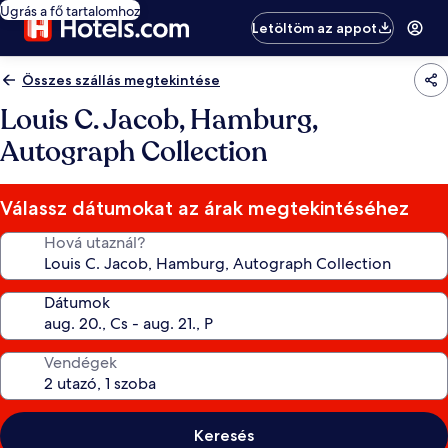
Ugrás a fő tartalomhoz
Letöltöm az appot
Összes szállás megtekintése
Louis C. Jacob, Hamburg,
Autograph Collection
Válassz dátumokat az árak megtekintéséhez
Hová utaznál?
Dátumok
Vendégek
Keresés