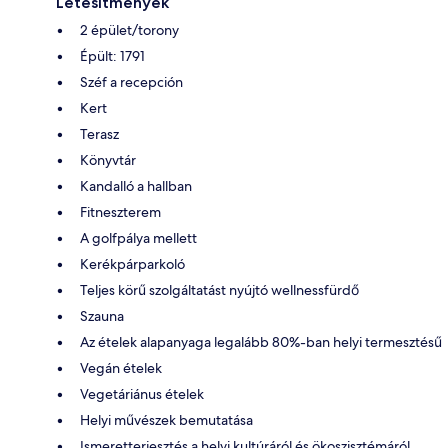
Létesítmények
2 épület/torony
Épült: 1791
Széf a recepción
Kert
Terasz
Könyvtár
Kandalló a hallban
Fitneszterem
A golfpálya mellett
Kerékpárparkoló
Teljes körű szolgáltatást nyújtó wellnessfürdő
Szauna
Az ételek alapanyaga legalább 80%-ban helyi termesztésű
Vegán ételek
Vegetáriánus ételek
Helyi művészek bemutatása
Ismeretterjesztés a helyi kultúráról és ökoszisztémáról