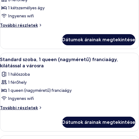
összes
képének
1 kétszemélyes ágy
megtekintése:
Ingyenes wifi
Lakosztály,
Lakosztály,
További részletek
1
1
kétszemélyes
kétszemélyes
Dátumok árainak megtekintése
ágy,
ágy,
kilátással
kilátással
a
A
Egy szállodai szoba, melyben van egy fa 
a
8
városra
Standard szoba, 1 queen (nagyméretű) franciaágy,
következő
további
városra
kilátással a városra
részletei
szoba
1 hálószoba
összes
1 férőhely
képének
1 queen (nagyméretű) franciaágy
megtekintése:
Standard
Ingyenes wifi
szoba,
Standard
További részletek
1
szoba,
1
queen
Dátumok árainak megtekintése
queen
(nagyméretű)
(nagyméretű)
franciaágy,
franciaágy,
A
Egy szállodai szoba, amelyben található