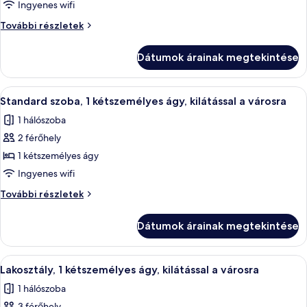
Deluxe
Ingyenes wifi
szoba,
Deluxe
További részletek
1
szoba,
1
kétszemélyes
Dátumok árainak megtekintése
kétszemélyes
ágy,
ágy,
kilátással
kilátással
A
Egy szállodai szoba, amelyben egy nagy
9
a
a
Standard szoba, 1 kétszemélyes ágy, kilátással a városra
következő
kertre
kertre
1 hálószoba
(Balcony)
szoba
(Balcony)
további
2 férőhely
összes
részletei
képének
1 kétszemélyes ágy
megtekintése:
Ingyenes wifi
Standard
Standard
További részletek
szoba,
szoba,
1
1
Dátumok árainak megtekintése
kétszemélyes
kétszemélyes
ágy,
ágy,
kilátással
A
Egy modern szállodai szoba, magas menn
kilátással
13
a
Lakosztály, 1 kétszemélyes ágy, kilátással a városra
következő
városra
a
1 hálószoba
további
szoba
városra
részletei
3 férőhely