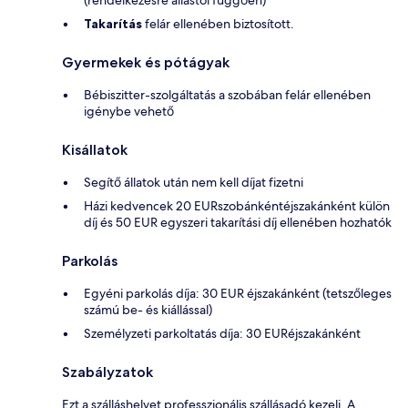
Takarítás
felár ellenében biztosított.
Gyermekek és pótágyak
Bébiszitter-szolgáltatás a szobában felár ellenében
igénybe vehető
Kisállatok
Segítő állatok után nem kell díjat fizetni
Házi kedvencek 20 EURszobánkéntéjszakánként külön
díj és 50 EUR egyszeri takarítási díj ellenében hozhatók
Parkolás
Egyéni parkolás díja: 30 EUR éjszakánként (tetszőleges
számú be- és kiállással)
Személyzeti parkoltatás díja: 30 EURéjszakánként
Szabályzatok
Ezt a szálláshelyet professzionális szállásadó kezeli. A