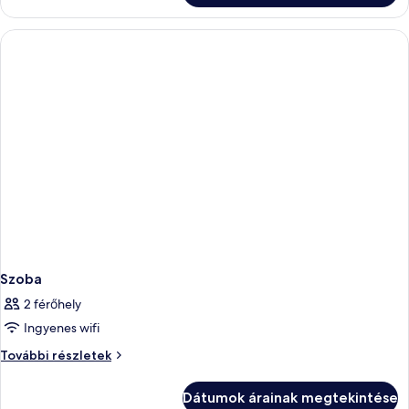
ágy,
kilátással
kilátással
a
a
folyóra
további
folyóra
részletei
Szoba
2 férőhely
Ingyenes wifi
Szoba
További részletek
további
részletei
Dátumok árainak megtekintése