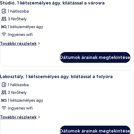
10
kilátással
kilátással
Stúdió, 1 kétszemélyes ágy, kilátással a városra
következő
a
a
1 hálószoba
városra
szoba
városra
további
3 férőhely
összes
részletei
képének
1 kétszemélyes ágy
megtekintése:
Ingyenes wifi
Stúdió,
Stúdió,
További részletek
1
1
kétszemélyes
kétszemélyes
Dátumok árainak megtekintése
ágy,
ágy,
kilátással
kilátással
a
A
Egy modern nappali, melyben van egy k
a
8
városra
Lakosztály, 1 kétszemélyes ágy, kilátással a folyóra
következő
további
városra
1 hálószoba
részletei
szoba
3 férőhely
összes
képének
1 kétszemélyes ágy
megtekintése:
Ingyenes wifi
Lakosztály,
Lakosztály,
További részletek
1
1
kétszemélyes
kétszemélyes
Dátumok árainak megtekintése
ágy,