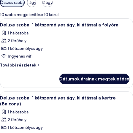
Szobákhoz
Összes szoba
1 ágy
2 ágy
rendelkezésre
álló
10 szoba megjelenítése 10 közül
szűrők
A
Egy szállodai szoba, amelyben egy nagy 
8
Deluxe szoba, 1 kétszemélyes ágy, kilátással a folyóra
következő
1 hálószoba
szoba
2 férőhely
összes
képének
1 kétszemélyes ágy
megtekintése:
Ingyenes wifi
Deluxe
Deluxe
További részletek
szoba,
szoba,
1
1
Dátumok árainak megtekintése
kétszemélyes
kétszemélyes
ágy,
ágy,
kilátással
A
1 hálószoba, prémium ágynemű, kénye
kilátással
9
a
Deluxe szoba, 1 kétszemélyes ágy, kilátással a kertre
következő
folyóra
a
(Balcony)
további
szoba
folyóra
1 hálószoba
részletei
összes
2 férőhely
képének
1 kétszemélyes ágy
megtekintése: