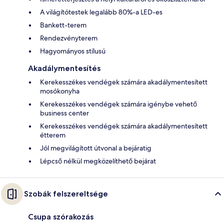
A világítótestek legalább 80%-a LED-es
Bankett-terem
Rendezvényterem
Hagyományos stílusú
Akadálymentesítés
Kerekesszékes vendégek számára akadálymentesített
mosókonyha
Kerekesszékes vendégek számára igénybe vehető
business center
Kerekesszékes vendégek számára akadálymentesített
étterem
Jól megvilágított útvonal a bejáratig
Lépcső nélkül megközelíthető bejárat
Szobák felszereltsége
Csupa szórakozás