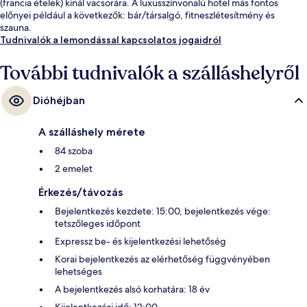
(francia ételek) kínál vacsorára. A luxusszínvonalú hotel más fontos
előnyei például a következők: bár/társalgó, fitneszlétesítmény és
szauna.
Tudnivalók a lemondással kapcsolatos jogaidról
További tudnivalók a szálláshelyről
Dióhéjban
A szálláshely mérete
84 szoba
2 emelet
Érkezés/távozás
Bejelentkezés kezdete: 15:00, bejelentkezés vége:
tetszőleges időpont
Expressz be- és kijelentkezési lehetőség
Korai bejelentkezés az elérhetőség függvényében
lehetséges
A bejelentkezés alsó korhatára: 18 év
Kijelentkezési idő: 12:00