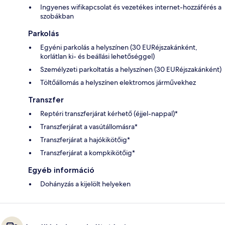
Ingyenes wifikapcsolat és vezetékes internet-hozzáférés a
szobákban
Parkolás
Egyéni parkolás a helyszínen (30 EURéjszakánként,
korlátlan ki- és beállási lehetőséggel)
Személyzeti parkoltatás a helyszínen (30 EURéjszakánként)
Töltőállomás a helyszínen elektromos járművekhez
Transzfer
Reptéri transzferjárat kérhető (éjjel-nappal)*
Transzferjárat a vasútállomásra*
Transzferjárat a hajókikötőig*
Transzferjárat a kompkikötőig*
Egyéb információ
Dohányzás a kijelölt helyeken