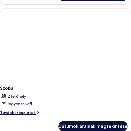
Szoba
2 férőhely
Ingyenes wifi
Szoba
További részletek
további
részletei
Dátumok árainak megtekintése