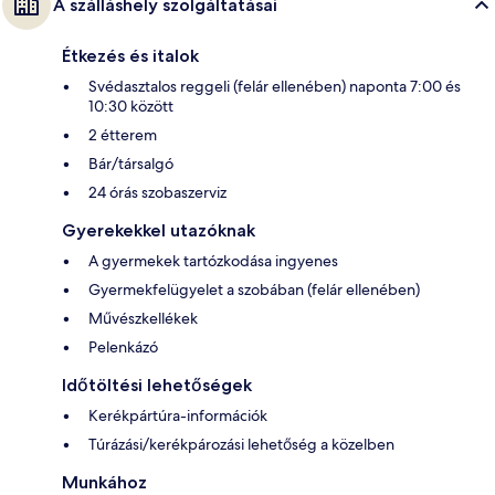
A szálláshely szolgáltatásai
Étkezés és italok
Svédasztalos reggeli (felár ellenében) naponta 7:00 és
10:30 között
2 étterem
Bár/társalgó
24 órás szobaszerviz
Gyerekekkel utazóknak
A gyermekek tartózkodása ingyenes
Gyermekfelügyelet a szobában (felár ellenében)
Művészkellékek
Pelenkázó
Időtöltési lehetőségek
Kerékpártúra-információk
Túrázási/kerékpározási lehetőség a közelben
Munkához