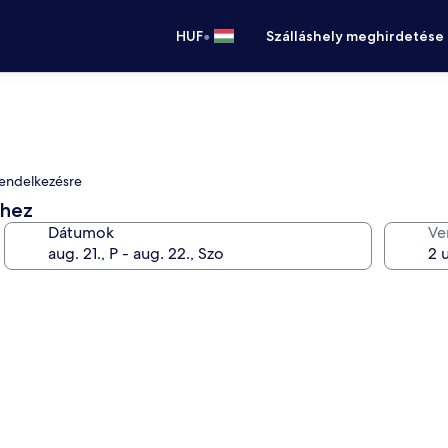
•
HUF
Szálláshely meghirdetése
 rendelkezésre
éhez
Dátumok
Ve