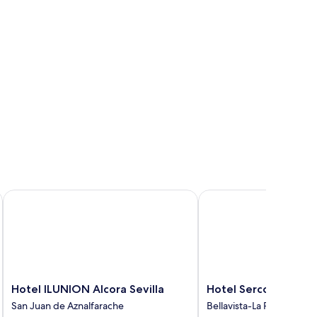
Hotel ILUNION Alcora Sevilla
Hotel Sercotel Doña C
Hotel
Hotel
Hotel ILUNION Alcora Sevilla
Hotel Sercotel Doña
ILUNION
Sercotel
San Juan de Aznalfarache
Bellavista-La Palmera
Alcora
Doña