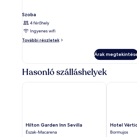
Szoba
4 férőhely
Ingyenes wifi
Szoba
További részletek
további
részletei
Árak megtekintés
Hasonló szálláshelyek
Hilton Garden Inn Sevilla
Hotel Vértice 
Hilton
Hotel
Hilton Garden Inn Sevilla
Hotel Vérti
Garden
Vértice
Észak-Macarena
Bormujos
Inn
Aljarafe