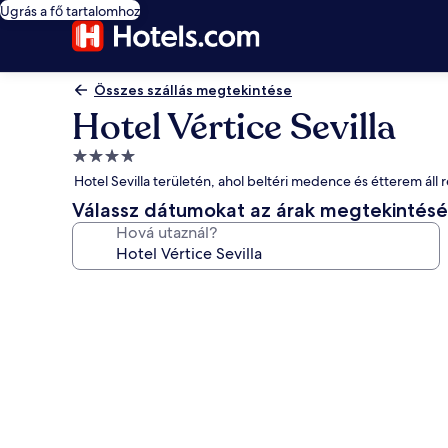
Ugrás a fő tartalomhoz
Összes szállás megtekintése
Hotel Vértice Sevilla
4.0
csillagos
Hotel Sevilla területén, ahol beltéri medence és étterem áll
szálláshely
Válassz dátumokat az árak megtekintés
Hová utaznál?
A(z)
Hotel
Vértice
Sevilla
képgalériája