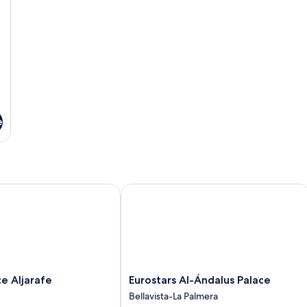
e
Aljarafe
Eurostars Al-Ándalus Palace
Eurostars
ce Aljarafe
Eurostars Al-Ándalus Palace
Al-
Bellavista-La Palmera
Ándalus