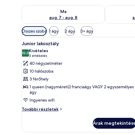
A ma esti rendelkezésre állás ellenőrzése: aug. 7 - au
A holnapi rend
Ma
aug. 7 - aug. 8
a
Szobákhoz
Összes szoba
1 ágy
2 ágy
3+ ágy
rendelkezésre
A
Egy modern szállodai szoba, ame
álló
10
Junior lakosztály
következő
szűrők
Kivételes
szoba
10,0
10-ből 10,0
(3
3 értékelés
összes
értékelés)
40 négyzetméter
képének
10 hálószoba
megtekintése:
3 férőhely
Junior
1 queen (nagyméretű) franciaágy VAGY 2 egyszemélyes
lakosztály
ágy
Ingyenes wifi
Junior
További részletek
lakosztály
további
Árak megtekintés
részletei