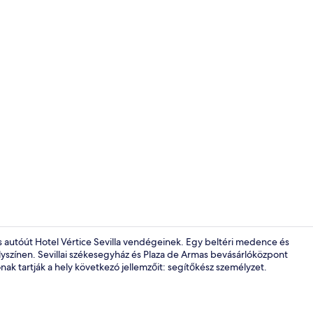
Rendezvény
rces autóút Hotel Vértice Sevilla vendégeinek. Egy beltéri medence és
elyszínen. Sevillai székesegyház és Plaza de Armas bevásárlóközpont
ak tartják a hely következó jellemzőit: segítőkész személyzet.
Külső rész