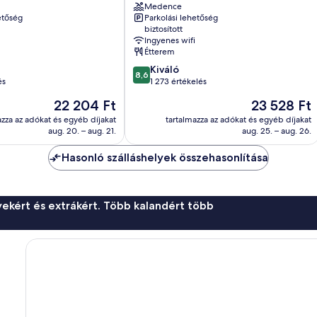
Medence
Palace
etőség
Parkolási lehetőség
Bellavista-
biztosított
La
Ingyenes wifi
Palmera
Étterem
8.6
Kiváló
8,6
ennyiből:
és
1 273 értékelés
10,
Az
Az
22 204 Ft
23 528 Ft
Kiváló,
ár
ár
1 273
azza az adókat és egyéb díjakat
tartalmazza az adókat és egyéb díjakat
22 204 Ft
23 528 Ft
aug. 20. – aug. 21.
aug. 25. – aug. 26.
értékelés
Hasonló szálláshelyek összehasonlítása
ekért és extrákért. Több kalandért több