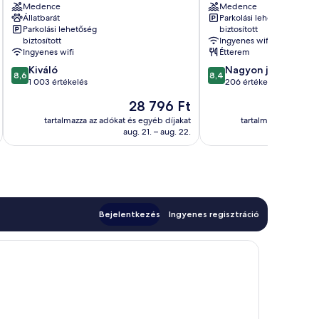
Medence
Medence
Sevilla
Carmela
Állatbarát
Parkolási lehetőség
San
Bellavista-
Parkolási lehetőség
biztosított
Juan
La
biztosított
Ingyenes wifi
de
Palmera
Ingyenes wifi
Étterem
Aznalfarache
8.6
8.4
Kiváló
Nagyon jó
8,6
8,4
ennyiből:
ennyiből:
1 003 értékelés
206 értékelés
10,
10,
Az
28 796 Ft
Kiváló,
Nagyon
ár
1 003
jó,
tartalmazza az adókat és egyéb díjakat
tartalmazza az adóka
28 796 Ft
aug. 21. – aug. 22.
értékelés
206
értékelés
Bejelentkezés
Ingyenes regisztráció