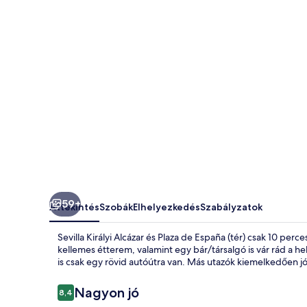
59+
Áttekintés
Szobák
Elhelyezkedés
Szabályzatok
Sevilla Királyi Alcázar és Plaza de España (tér) csak 10 pe
kellemes étterem, valamint egy bár/társalgó is vár rád a h
is csak egy rövid autóútra van. Más utazók kiemelkedően jón
Értékelések
Nagyon jó
8,4
8,4 ennyiből: 10