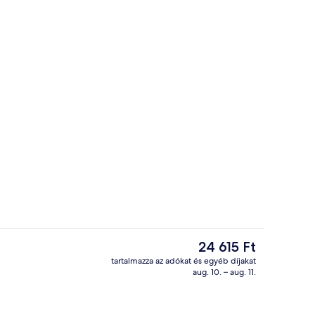
terem
Büfé
A
24 615 Ft
jelenlegi
tartalmazza az adókat és egyéb díjakat
ár
aug. 10. – aug. 11.
Rendezvényterem
24 615 Ft