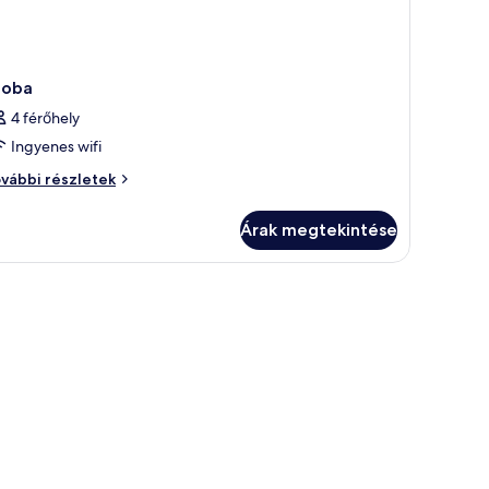
zoba
4 férőhely
Ingyenes wifi
oba
vábbi részletek
vábbi
szletei
Árak megtekintése