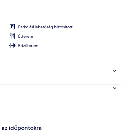
nce
Parkolási lehetőség biztosított
Étterem
Edzőterem
e az időpontokra