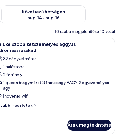
ellenőrzése: aug. 7 - aug. 9
A következő hétvégi rendelkezésre állás ellenőrzése: aug. 14 -
Következő hétvégén
aug. 14 - aug. 16
10 szoba megjelenítése 10 közül
y, éjjélysztakák lámpákkal, egy kis asztal található, és nagy ablakokon kereszt
Deluxe szoba kétszemélyes ággyal, hidromasszá
8
eluxe szoba kétszemélyes ággyal,
övetkező
idromasszázskád
zoba
32 négyzetméter
sszes
1 hálószoba
épének
2 férőhely
egtekintése:
eluxe
1 queen (nagyméretű) franciaágy VAGY 2 egyszemélyes
ágy
zoba
Ingyenes wifi
étszemélyes
ggyal,
luxe
vábbi részletek
idromasszázskád
oba
tszemélyes
gyal,
Árak megtekintése
dromasszázskád
vábbi