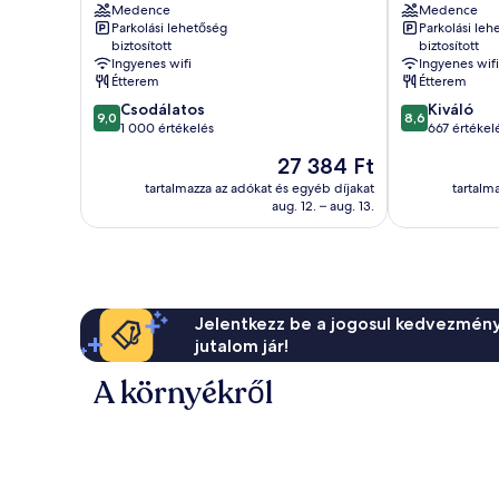
Medence
Medence
Sevilla
Bormujos
Parkolási lehetőség
Parkolási leh
Észak-
biztosított
biztosított
Macarena
Ingyenes wifi
Ingyenes wifi
Étterem
Étterem
9.0
8.6
Csodálatos
Kiváló
9,0
8,6
ennyiből:
ennyiből:
1 000 értékelés
667 értékel
10,
10,
Az
27 384 Ft
Csodálatos,
Kiváló,
ár
1 000
667
tartalmazza az adókat és egyéb díjakat
tartalm
27 384 Ft
aug. 12. – aug. 13.
értékelés
értékelés
Jelentkezz be a jogosul kedvezmény
jutalom jár!
A környékről