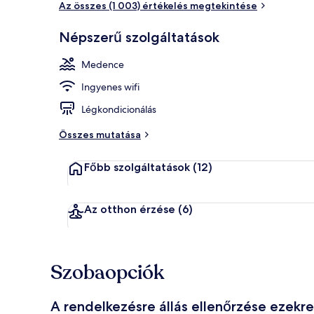
Az összes (1 003) értékelés megtekintése
Népszerű szolgáltatások
Beltéri mede
Medence
Ingyenes wifi
Légkondicionálás
Összes mutatása
Főbb szolgáltatások
(12)
Az otthon érzése
(6)
Szobaopciók
A rendelkezésre állás ellenőrzése ezekr