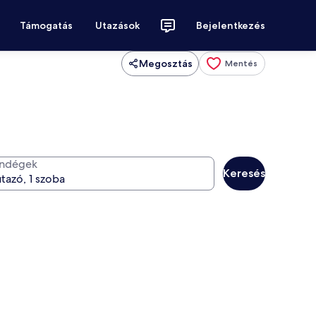
Támogatás
Utazások
Bejelentkezés
Megosztás
Mentés
ndégek
Keresés