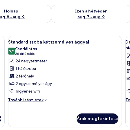
g. 8
elkezésre állás ellenőrzése: aug. 8 - aug. 9
A mostani hétvégi rendelkezésre állás 
Holnap
Ezen a hétvégén
ug. 8 - aug. 9
aug. 7 - aug. 9
lyben kanapé, televízió, íróasztal és ágy található.
A
Egy szállodai szoba, amelyben franciaág
A
6
Standard szoba kétszemélyes ággyal
D
következő
k
h
Csodálatos
szoba
9,2
s
10-ből 9,2
(26
26 értékelés
összes
ö
értékelés)
24 négyzetméter
képének
k
1 hálószoba
megtekintése:
m
2 férőhely
Standard
D
2 egyszemélyes ágy
szoba
s
Ingyenes wifi
kétszemélyes
k
ággyal
á
Standard
De
További részletek
To
szoba
h
sz
kétszemélyes
ké
ággyal
ág
e
Árak megtekintése
további
hi
részletei
to