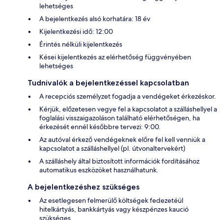
lehetséges
A bejelentkezés alsó korhatára: 18 év
Kijelentkezési idő: 12:00
Érintés nélküli kijelentkezés
Kései kijelentkezés az elérhetőség függvényében
lehetséges
Tudnivalók a bejelentkezéssel kapcsolatban
A recepciós személyzet fogadja a vendégeket érkezéskor.
Kérjük, előzetesen vegye fel a kapcsolatot a szálláshellyel a
foglalási visszaigazoláson található elérhetőségen, ha
érkezését ennél későbbre tervezi: 9:00.
Az autóval érkező vendégeknek előre fel kell venniük a
kapcsolatot a szálláshellyel (pl. útvonaltervekért)
A szálláshely által biztosított információk fordításához
automatikus eszközöket használhatunk.
A bejelentkezéshez szükséges
Az esetlegesen felmerülő költségek fedezetéül
hitelkártyás, bankkártyás vagy készpénzes kaució
szükséges