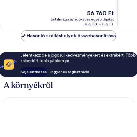
10,
Csodálat
Nagyon
1 005
Az
56 760 Ft
jó,
értékelé
ár
1 005
tartalmazza az adókat és egyéb díjakat
56 760 Ft
értékelés
aug. 30. – aug. 31.
Hasonló szálláshelyek összehasonlítása
Jelentkezz be a jogosul kedvezményekért és extrákért. Több
kalandért több jutalom jár!
Bejelentkezés
Ingyenes regisztráció
A környékről