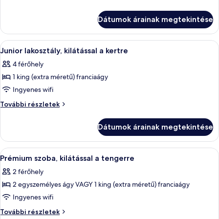
Standard
szoba,
kilátással
szoba,
Dátumok árainak megtekintése
a
kilátással
kertre
a
további
A
Junior lakosztály, kilátással a kertre 
6
kertre
részletei
Junior lakosztály, kilátással a kertre
következő
4 férőhely
szoba
1 king (extra méretű) franciaágy
összes
képének
Ingyenes wifi
megtekintése:
Junior
További részletek
Junior
lakosztály,
kilátással
lakosztály,
Dátumok árainak megtekintése
a
kilátással
kertre
a
további
A
Prémium szoba, kilátással a tengerre |
7
kertre
részletei
Prémium szoba, kilátással a tengerre
következő
2 férőhely
szoba
2 egyszemélyes ágy VAGY 1 king (extra méretű) franciaágy
összes
képének
Ingyenes wifi
megtekintése:
Prémium
További részletek