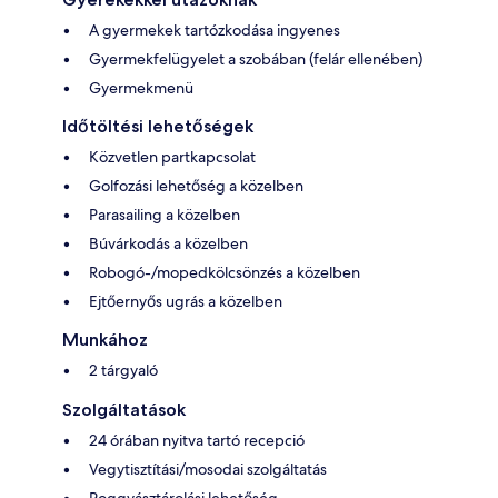
A gyermekek tartózkodása ingyenes
Gyermekfelügyelet a szobában (felár ellenében)
Gyermekmenü
Időtöltési lehetőségek
Közvetlen partkapcsolat
Golfozási lehetőség a közelben
Parasailing a közelben
Búvárkodás a közelben
Robogó-/mopedkölcsönzés a közelben
Ejtőernyős ugrás a közelben
Munkához
2 tárgyaló
Szolgáltatások
24 órában nyitva tartó recepció
Vegytisztítási/mosodai szolgáltatás
Poggyásztárolási lehetőség