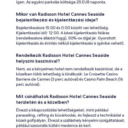
Igen. Az egyéni parkolás költsége 25 EUR naponta.
Mikor van Radisson Hotel Cannes Seaside
bejelentkezési és kijelentkezési ideje?
Bejelentkezésre 15:00 és 0:00 között van lehetőség.
Kijelentkezési idő: 12:00. A kései kijelentkezés feláras
(rendelkezésre állástól függ), 50%-os díjjal jár. Gyorsított
kijelentkezés és érintés nélküli kijelentkezés is igénbe vehető.
Rendelkezik Radisson Hotel Cannes Seaside
helyszíni kaszinóval?
Nem, ez a kényelmes hotel nem rendelkezik kaszinóval, de a
közelben több lehetőség is kínálkozik: Le Croisette Casino
Barriere de Cannes (3 perc autóval) és Casino Palm Beach (16
perc autóval).
Mit csinálhatok Radisson Hotel Cannes Seaside
területén és a közelben?
Élvezd a kikapcsolódási lehetőségeket, mint például
parasailing, rafting és búvárkodás, és fejleszd a technikádat a
közeli golfpályán. Élvezd a szálláshely kényelmi szolgáltatásait,
például szezonális kültéri medence és kert.