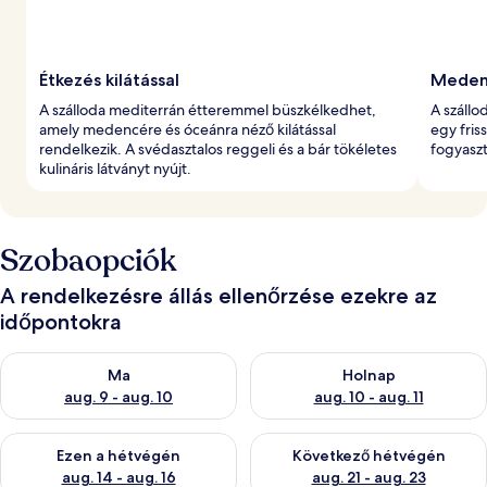
Étkezés kilátással
Meden
A szálloda mediterrán étteremmel büszkélkedhet,
A szállo
amely medencére és óceánra néző kilátással
egy fris
rendelkezik. A svédasztalos reggeli és a bár tökéletes
fogyasz
kulináris látványt nyújt.
Szobaopciók
A rendelkezésre állás ellenőrzése ezekre az
időpontokra
A ma esti rendelkezésre állás ellenőrzése: aug. 9 - aug. 10
A holnapi rendelkezésre állás e
Ma
Holnap
aug. 9 - aug. 10
aug. 10 - aug. 11
A mostani hétvégi rendelkezésre állás ellenőrzése: aug. 14 - au
A következő hétvégi rendelkezé
Ezen a hétvégén
Következő hétvégén
aug. 14 - aug. 16
aug. 21 - aug. 23