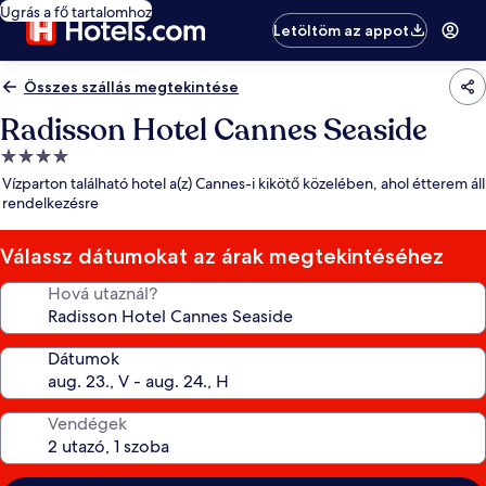
Ugrás a fő tartalomhoz
Letöltöm az appot
Összes szállás megtekintése
Radisson Hotel Cannes Seaside
4.0
csillagos
Vízparton található hotel a(z) Cannes-i kikötő közelében, ahol étterem áll
szálláshely
rendelkezésre
Válassz dátumokat az árak megtekintéséhez
Hová utaznál?
Dátumok
Vendégek