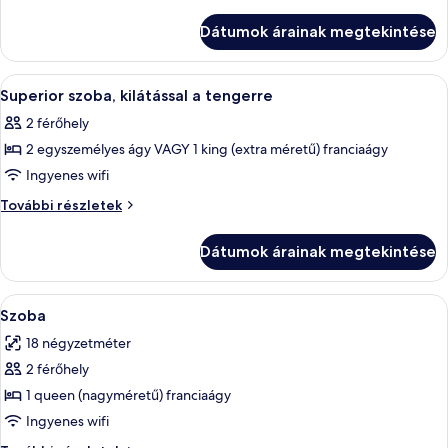
Prémium
szoba,
kilátással
szoba,
Dátumok árainak megtekintése
a
kilátással
tengerre
a
további
A
Superior szoba, kilátással a tengerre | 
8
tengerre
részletei
Superior szoba, kilátással a tengerre
következő
2 férőhely
szoba
2 egyszemélyes ágy VAGY 1 king (extra méretű) franciaágy
összes
képének
Ingyenes wifi
megtekintése:
Superior
További részletek
Superior
szoba,
kilátással
szoba,
Dátumok árainak megtekintése
a
kilátással
tengerre
a
további
A
Íróasztal, sötétítőfüggöny, hangsziget
5
tengerre
részletei
Szoba
következő
18 négyzetméter
szoba
2 férőhely
összes
képének
1 queen (nagyméretű) franciaágy
megtekintése:
Ingyenes wifi
Szoba