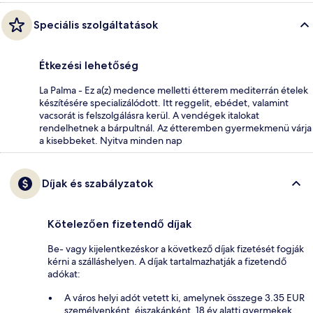
Speciális szolgáltatások
Étkezési lehetőség
La Palma - Ez a(z) medence melletti étterem mediterrán ételek
készítésére specializálódott. Itt reggelit, ebédet, valamint
vacsorát is felszolgálásra kerül. A vendégek italokat
rendelhetnek a bárpultnál. Az étteremben gyermekmenü várja
a kisebbeket. Nyitva minden nap
Díjak és szabályzatok
Kötelezően fizetendő díjak
Be- vagy kijelentkezéskor a következő díjak fizetését fogják
kérni a szálláshelyen. A díjak tartalmazhatják a fizetendő
adókat:
A város helyi adót vetett ki, amelynek összege 3.35 EUR
személyenként, éjszakánként. 18 év alatti gyermekek