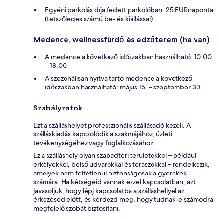
Egyéni parkolás díja fedett parkolóban: 25 EURnaponta
(tetszőleges számú be- és kiállással)
Medence, wellnessfürdő és edzőterem (ha van)
A medence a következő időszakban használható: 10:00
– 18:00
A szezonálisan nyitva tartó medence a következő
időszakban használható: május 15. – szeptember 30
Szabályzatok
Ezt a szálláshelyet professzionális szállásadó kezeli. A
szálláskiadás kapcsolódik a szakmájához, üzleti
tevékenységéhez vagy foglalkozásához.
Ez a szálláshely olyan szabadtéri területekkel – például
erkélyekkel, belső udvarokkal és teraszokkal – rendelkezik,
amelyek nem feltétlenül biztonságosak a gyerekek
számára. Ha kétségeid vannak ezzel kapcsolatban, azt
javasoljuk, hogy lépj kapcsolatba a szálláshellyel az
érkezésed előtt, és kérdezd meg, hogy tudnak-e számodra
megfelelő szobát biztosítani.