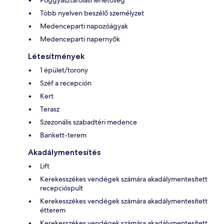
Több nyelven beszélő személyzet
Medenceparti napozóágyak
Medenceparti napernyők
Létesítmények
1 épület/torony
Széf a recepción
Kert
Terasz
Szezonális szabadtéri medence
Bankett-terem
Akadálymentesítés
Lift
Kerekesszékes vendégek számára akadálymentesített
recepcióspult
Kerekesszékes vendégek számára akadálymentesített
étterem
Kerekesszékes vendégek számára akadálymentesített