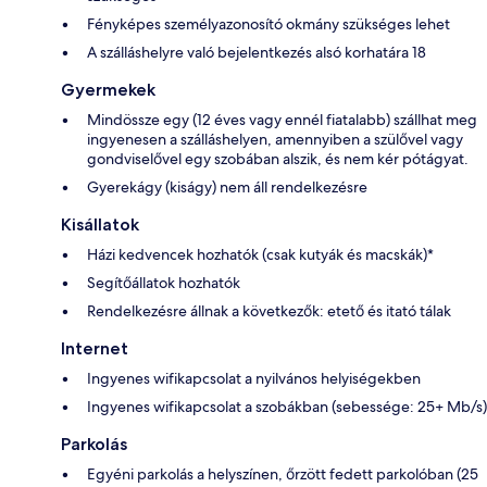
Fényképes személyazonosító okmány szükséges lehet
A szálláshelyre való bejelentkezés alsó korhatára 18
Gyermekek
Mindössze egy (12 éves vagy ennél fiatalabb) szállhat meg
ingyenesen a szálláshelyen, amennyiben a szülővel vagy
gondviselővel egy szobában alszik, és nem kér pótágyat.
Gyerekágy (kiságy) nem áll rendelkezésre
Kisállatok
Házi kedvencek hozhatók (csak kutyák és macskák)*
Segítőállatok hozhatók
Rendelkezésre állnak a következők: etető és itató tálak
Internet
Ingyenes wifikapcsolat a nyilvános helyiségekben
Ingyenes wifikapcsolat a szobákban (sebessége: 25+ Mb/s)
Parkolás
Egyéni parkolás a helyszínen, őrzött fedett parkolóban (25