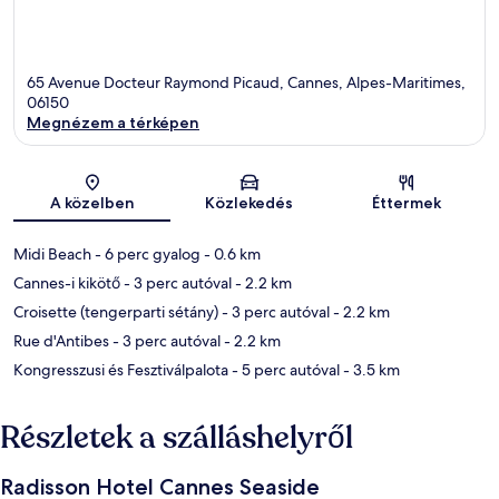
65 Avenue Docteur Raymond Picaud, Cannes, Alpes-Maritimes,
06150
Megnézem a térképen
Térkép
A közelben
Közlekedés
Éttermek
Midi Beach
- 6 perc gyalog
- 0.6 km
Cannes-i kikötő
- 3 perc autóval
- 2.2 km
Croisette (tengerparti sétány)
- 3 perc autóval
- 2.2 km
Rue d'Antibes
- 3 perc autóval
- 2.2 km
Kongresszusi és Fesztiválpalota
- 5 perc autóval
- 3.5 km
Részletek a szálláshelyről
Radisson Hotel Cannes Seaside