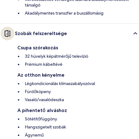
társalgó
Akadálymentes transzfer a buszállomásig
Szobák felszereltsége
Csupa szórakozás
32 hüvelyk képátmérőjű televízió
Prémium kábeltévé
Az otthon kényelme
Légkondicionálás klímaszabályozóval
Fürdőköpeny
Vasaló/vasalódeszka
A pihentető alváshoz
Sötétítőfüggöny
Hangszigetelt szobák
Ágynemű