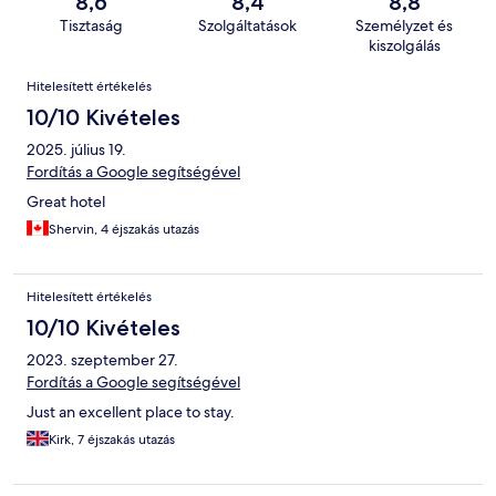
8,6
8,4
8,8
Tisztaság
Szolgáltatások
Személyzet és
kiszolgálás
Értékelések
Hitelesített értékelés
10/10 Kivételes
2025. július 19.
Fordítás a Google segítségével
Great hotel
Shervin, 4 éjszakás utazás
Hitelesített értékelés
10/10 Kivételes
2023. szeptember 27.
Fordítás a Google segítségével
Just an excellent place to stay.
Kirk, 7 éjszakás utazás