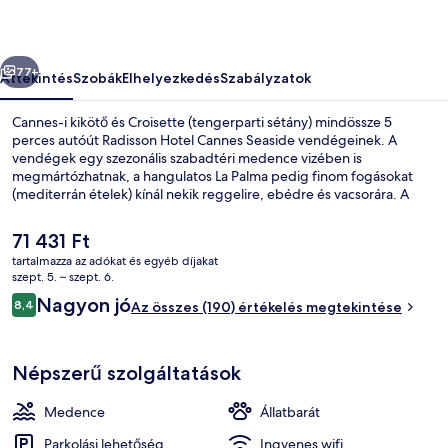
őző
Következő
77+
Áttekintés
Szobák
Elhelyezkedés
Szabályzatok
Cannes-i kikötő és Croisette (tengerparti sétány) mindössze 5
perces autóút Radisson Hotel Cannes Seaside vendégeinek. A
vendégek egy szezonális szabadtéri medence vizében is
megmártózhatnak, a hangulatos La Palma pedig finom fogásokat
(mediterrán ételek) kínál nekik reggelire, ebédre és vacsorára. A
vendégeket bár/társalgó, snack bár/delikát és terasz is várja. Más
utazók imádják a hely következó jellemzőit: segítőkész személyzet.
A
71 431 Ft
jelenlegi
tartalmazza az adókat és egyéb díjakat
ár
szept. 5. – szept. 6.
Szezonális szabadtéri medence, nyitva
71 431 Ft
Értékelések
Nagyon jó
8,4
Az összes (190) értékelés megtekintése
8,4 ennyiből: 10
Népszerű szolgáltatások
Medence
Állatbarát
Parkolási lehetőség
Ingyenes wifi