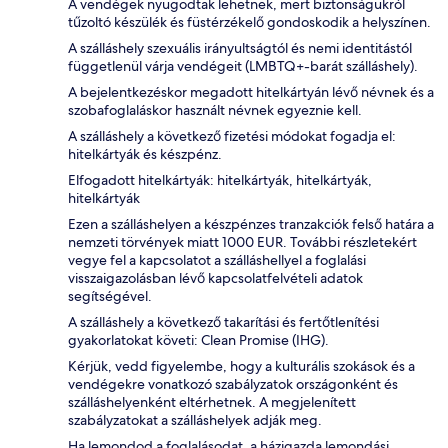
A vendégek nyugodtak lehetnek, mert biztonságukról
tűzoltó készülék és füstérzékelő gondoskodik a helyszínen.
A szálláshely szexuális irányultságtól és nemi identitástól
függetlenül várja vendégeit (LMBTQ+-barát szálláshely).
A bejelentkezéskor megadott hitelkártyán lévő névnek és a
szobafoglaláskor használt névnek egyeznie kell.
A szálláshely a következő fizetési módokat fogadja el:
hitelkártyák és készpénz.
Elfogadott hitelkártyák: hitelkártyák, hitelkártyák,
hitelkártyák
Ezen a szálláshelyen a készpénzes tranzakciók felső határa a
nemzeti törvények miatt 1000 EUR. További részletekért
vegye fel a kapcsolatot a szálláshellyel a foglalási
visszaigazolásban lévő kapcsolatfelvételi adatok
segítségével.
A szálláshely a következő takarítási és fertőtlenítési
gyakorlatokat követi: Clean Promise (IHG).
Kérjük, vedd figyelembe, hogy a kulturális szokások és a
vendégekre vonatkozó szabályzatok országonként és
szálláshelyenként eltérhetnek. A megjelenített
szabályzatokat a szálláshelyek adják meg.
Ha lemondod a foglalásodat, a házigazda lemondási