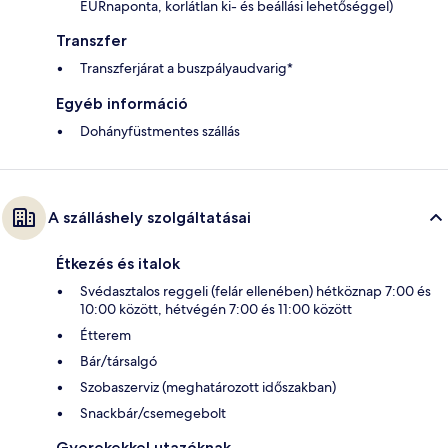
EURnaponta, korlátlan ki- és beállási lehetőséggel)
Transzfer
Transzferjárat a buszpályaudvarig*
Egyéb információ
Dohányfüstmentes szállás
A szálláshely szolgáltatásai
Étkezés és italok
Svédasztalos reggeli (felár ellenében) hétköznap 7:00 és
10:00 között, hétvégén 7:00 és 11:00 között
Étterem
Bár/társalgó
Szobaszerviz (meghatározott időszakban)
Snackbár/csemegebolt
Gyerekekkel utazóknak