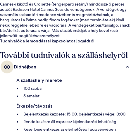
Cannes-i kikötő és Croisette (tengerparti sétány) mindössze 5 perces
autóút Radisson Hotel Cannes Seaside vendégeinek. A vendégek egy
szezonális szabadtéri medence vizében is megmártózhatnak, a
hangulatos La Palma pedig finom fogásokat (mediterrán ételek) kínál
nekik reggelire, ebédre és vacsorára. A vendégeket bár/társalgó, snack
bár/delikát és terasz is várja. Más utazók imádják a hely következó
jellemzőit: segítőkész személyzet.
Tudnivalók a lemondással kapcsolatos jogaidról
További tudnivalók a szálláshelyről
Dióhéjban
A szálláshely mérete
100 szoba
5 emelet
Érkezés/távozás
Bejelentkezés kezdete: 15:00, bejelentkezés vége: 0:00
Rendelkezésre áll expressz kijelentkezési lehetőség
Kései bejelentkezés az elérhetőség függvényében