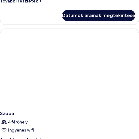
Szoba
További részletek
további
részletei
Dátumok árainak megtekintése
Szoba
4 férőhely
Ingyenes wifi
Szoba