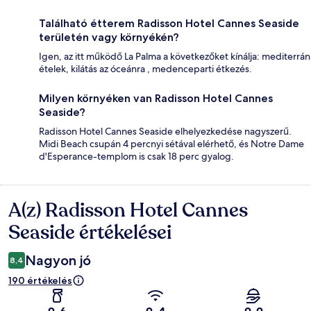
Található étterem Radisson Hotel Cannes Seaside
területén vagy környékén?
Igen, az itt működő La Palma a következőket kínálja: mediterrán
ételek, kilátás az óceánra , medenceparti étkezés.
Milyen környéken van Radisson Hotel Cannes
Seaside?
Radisson Hotel Cannes Seaside elhelyezkedése nagyszerű.
Midi Beach csupán 4 percnyi sétával elérhető, és Notre Dame
d'Esperance-templom is csak 18 perc gyalog.
A(z) Radisson Hotel Cannes
Értékelések
Seaside értékelései
Nagyon jó
8,4
190 értékelés