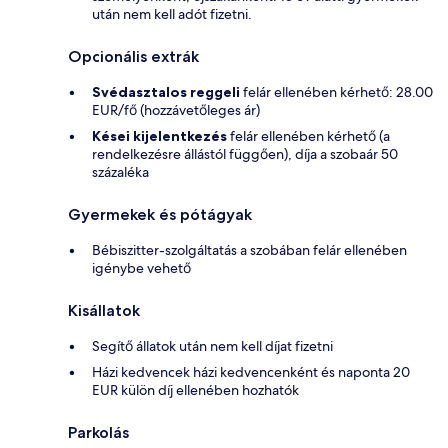
után nem kell adót fizetni.
Opcionális extrák
Svédasztalos reggeli
felár ellenében kérhető: 28.00
EUR/fő (hozzávetőleges ár)
Kései kijelentkezés
felár ellenében kérhető (a
rendelkezésre állástól függően), díja a szobaár 50
százaléka
Gyermekek és pótágyak
Bébiszitter-szolgáltatás a szobában felár ellenében
igénybe vehető
Kisállatok
Segítő állatok után nem kell díjat fizetni
Házi kedvencek házi kedvencenként és naponta 20
EUR külön díj ellenében hozhatók
Parkolás