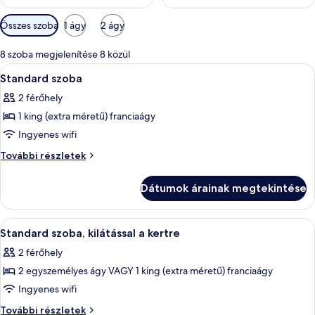
Szobákhoz
Összes szoba
1 ágy
2 ágy
rendelkezésre
álló
8 szoba megjelenítése 8 közül
szűrők
A
Standard szoba | Íróasztal, sötétítőf
6
Standard szoba
következő
2 férőhely
szoba
1 king (extra méretű) franciaágy
összes
képének
Ingyenes wifi
megtekintése:
Standard
További részletek
Standard
szoba
további
szoba
Dátumok árainak megtekintése
részletei
A
Standard szoba, kilátással a kertre | Í
6
Standard szoba, kilátással a kertre
következő
2 férőhely
szoba
2 egyszemélyes ágy VAGY 1 king (extra méretű) franciaágy
összes
képének
Ingyenes wifi
megtekintése:
Standard
További részletek