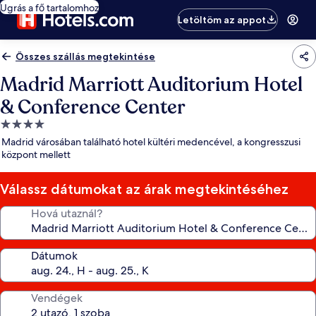
Ugrás a fő tartalomhoz
Letöltöm az appot
Összes szállás megtekintése
Madrid Marriott Auditorium Hotel
& Conference Center
4.0
csillagos
Madrid városában található hotel kültéri medencével, a kongresszusi
szálláshely
központ mellett
Válassz dátumokat az árak megtekintéséhez
Hová utaznál?
Dátumok
Vendégek