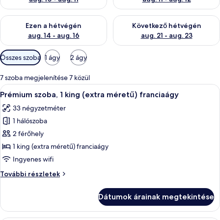
A mostani hétvégi rendelkezésre állás ellenőrzése: aug. 14 - au
A következő hétvégi rendelkezé
Ezen a hétvégén
Következő hétvégén
aug. 14 - aug. 16
aug. 21 - aug. 23
Szobákhoz
Összes szoba
1 ágy
2 ágy
rendelkezésre
álló
7 szoba megjelenítése 7 közül
szűrők
A
Egy szállodai szoba, amelyben egy nagy 
8
Prémium szoba, 1 king (extra méretű) franciaágy
következő
33 négyzetméter
szoba
1 hálószoba
összes
képének
2 férőhely
megtekintése:
1 king (extra méretű) franciaágy
Prémium
Ingyenes wifi
szoba,
Prémium
További részletek
1
szoba,
king
1
Dátumok árainak megtekintése
king
(extra
(extra
méretű)
méretű)