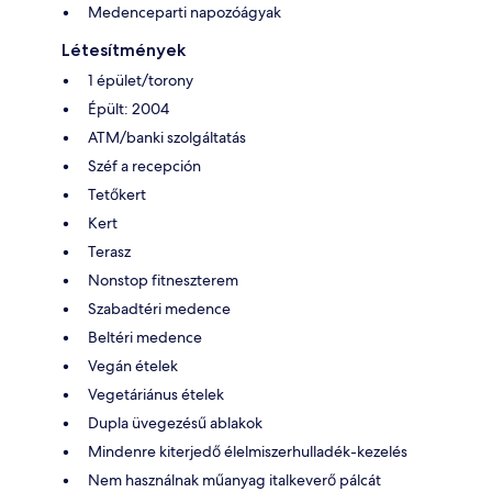
Medenceparti napozóágyak
Létesítmények
1 épület/torony
Épült: 2004
ATM/banki szolgáltatás
Széf a recepción
Tetőkert
Kert
Terasz
Nonstop fitneszterem
Szabadtéri medence
Beltéri medence
Vegán ételek
Vegetáriánus ételek
Dupla üvegezésű ablakok
Mindenre kiterjedő élelmiszerhulladék-kezelés
Nem használnak műanyag italkeverő pálcát