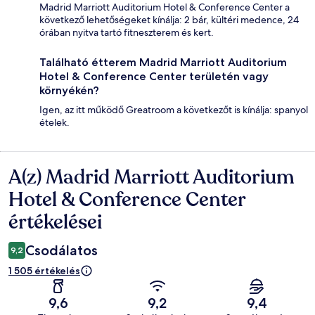
Madrid Marriott Auditorium Hotel & Conference Center a
következő lehetőségeket kínálja: 2 bár, kültéri medence, 24
órában nyitva tartó fitneszterem és kert.
Található étterem Madrid Marriott Auditorium
Hotel & Conference Center területén vagy
környékén?
Igen, az itt működő Greatroom a következőt is kínálja: spanyol
ételek.
A(z) Madrid Marriott Auditorium
Értékelések
Hotel & Conference Center
értékelései
Csodálatos
9,2
1 505 értékelés
9,6
9,2
9,4