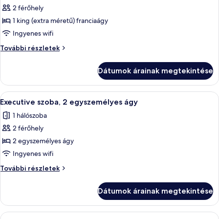
képének
2 férőhely
megtekintése:
1 king (extra méretű) franciaágy
Executive
Ingyenes wifi
lakosztály,
Executive
További részletek
1
lakosztály,
hálószobával
1
Dátumok árainak megtekintése
hálószobával
további
részletei
A
Egy kétágyas szoba, a falra szerelt, sík
10
Executive szoba, 2 egyszemélyes ágy
következő
1 hálószoba
szoba
2 férőhely
összes
képének
2 egyszemélyes ágy
megtekintése:
Ingyenes wifi
Executive
Executive
További részletek
szoba,
szoba,
2
2
Dátumok árainak megtekintése
egyszemélyes
egyszemélyes
ágy
ágy
további
A
Egy kétágyas szoba, síkképernyős televíz