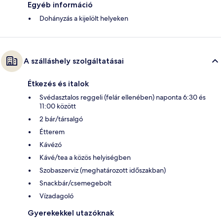
Egyéb információ
Dohányzás a kijelölt helyeken
A szálláshely szolgáltatásai
Étkezés és italok
Svédasztalos reggeli (felár ellenében) naponta 6:30 és
11:00 között
2 bár/társalgó
Étterem
Kávézó
Kávé/tea a közös helyiségben
Szobaszerviz (meghatározott időszakban)
Snackbár/csemegebolt
Vízadagoló
Gyerekekkel utazóknak