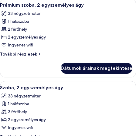
A
Egy szállodai szoba, amelyben található
franciaágy
9
franciaágy
Prémium szoba, 2 egyszemélyes ágy
következő
további
33 négyzetméter
részletei
szoba
1 hálószoba
összes
képének
2 férőhely
megtekintése:
2 egyszemélyes ágy
Prémium
Ingyenes wifi
szoba,
Prémium
További részletek
2
szoba,
egyszemélyes
2
Dátumok árainak megtekintése
egyszemélyes
ágy
ágy
további
A
Egy szállodai szoba két ággyal, televízió
8
részletei
Szoba, 2 egyszemélyes ágy
következő
33 négyzetméter
szoba
1 hálószoba
összes
képének
3 férőhely
megtekintése:
2 egyszemélyes ágy
Szoba,
Ingyenes wifi
2