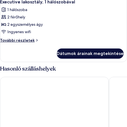
6
részletei
Executive lakosztály, 1 hálószobával
következő
1 hálószoba
szoba
2 férőhely
összes
képének
2 egyszemélyes ágy
megtekintése:
Ingyenes wifi
Executive
Executive
További részletek
lakosztály,
lakosztály,
1
1
Dátumok árainak megtekintése
hálószobával
hálószobával
további
részletei
Hasonló szálláshelyek
Hilton Madrid Airport
Hotel101