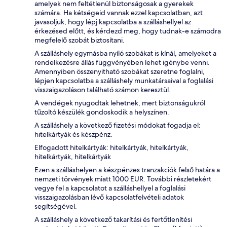
amelyek nem feltétlenül biztonságosak a gyerekek
számára. Ha kétségeid vannak ezzel kapcsolatban, azt
javasoljuk, hogy lépj kapcsolatba a szálláshellyel az
érkezésed előtt, és kérdezd meg, hogy tudnak-e számodra
megfelelő szobát biztosítani.
A szálláshely egymásba nyíló szobákat is kínál, amelyeket a
rendelkezésre állás függvényében lehet igénybe venni.
Amennyiben összenyitható szobákat szeretne foglalni,
lépjen kapcsolatba a szálláshely munkatársaival a foglalási
visszaigazoláson található számon keresztül.
A vendégek nyugodtak lehetnek, mert biztonságukról
tűzoltó készülék gondoskodik a helyszínen.
A szálláshely a következő fizetési módokat fogadja el:
hitelkártyák és készpénz.
Elfogadott hitelkártyák: hitelkártyák, hitelkártyák,
hitelkártyák, hitelkártyák
Ezen a szálláshelyen a készpénzes tranzakciók felső határa a
nemzeti törvények miatt 1000 EUR. További részletekért
vegye fel a kapcsolatot a szálláshellyel a foglalási
visszaigazolásban lévő kapcsolatfelvételi adatok
segítségével.
A szálláshely a következő takarítási és fertőtlenítési