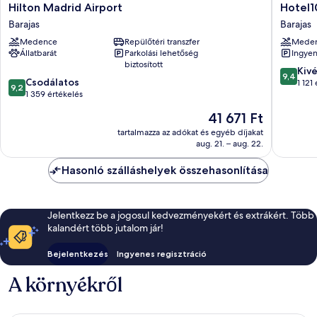
Hilton
Hotel101
Hilton Madrid Airport
Hotel1
Madrid
Madrid
Barajas
Barajas
Airport
Barajas
Medence
Repülőtéri transzfer
Mede
Barajas
Állatbarát
Parkolási lehetőség
Ingyen
biztosított
9.4
Kiv
9,4
9.2
Csodálatos
ennyiből
1 121
9,2
ennyiből:
1 359 értékelés
10,
10,
Kivétele
Az
41 671 Ft
Csodálatos,
1 121
ár
1 359
tartalmazza az adókat és egyéb díjakat
értékelé
41 671 Ft
aug. 21. – aug. 22.
értékelés
Hasonló szálláshelyek összehasonlítása
Jelentkezz be a jogosul kedvezményekért és extrákért. Több
kalandért több jutalom jár!
Bejelentkezés
Ingyenes regisztráció
A környékről