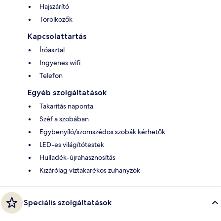
Hajszárító
Törölközők
Kapcsolattartás
Íróasztal
Ingyenes wifi
Telefon
Egyéb szolgáltatások
Takarítás naponta
Széf a szobában
Egybenyíló/szomszédos szobák kérhetők
LED-es világítótestek
Hulladék-újrahasznosítás
Kizárólag víztakarékos zuhanyzók
Speciális szolgáltatások