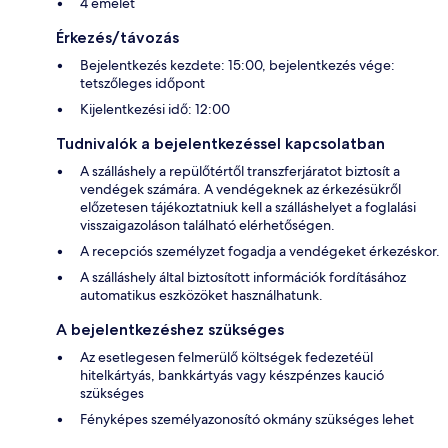
4 emelet
Érkezés/távozás
Bejelentkezés kezdete: 15:00, bejelentkezés vége:
tetszőleges időpont
Kijelentkezési idő: 12:00
Tudnivalók a bejelentkezéssel kapcsolatban
A szálláshely a repülőtértől transzferjáratot biztosít a
vendégek számára. A vendégeknek az érkezésükről
előzetesen tájékoztatniuk kell a szálláshelyet a foglalási
visszaigazoláson található elérhetőségen.
A recepciós személyzet fogadja a vendégeket érkezéskor.
A szálláshely által biztosított információk fordításához
automatikus eszközöket használhatunk.
A bejelentkezéshez szükséges
Az esetlegesen felmerülő költségek fedezetéül
hitelkártyás, bankkártyás vagy készpénzes kaució
szükséges
Fényképes személyazonosító okmány szükséges lehet