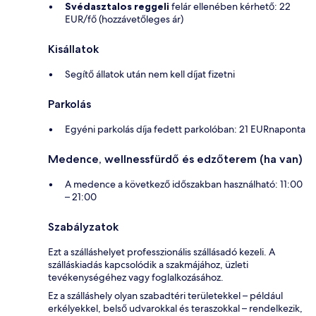
Svédasztalos reggeli
felár ellenében kérhető: 22
EUR/fő (hozzávetőleges ár)
Kisállatok
Segítő állatok után nem kell díjat fizetni
Parkolás
Egyéni parkolás díja fedett parkolóban: 21 EURnaponta
Medence, wellnessfürdő és edzőterem (ha van)
A medence a következő időszakban használható: 11:00
– 21:00
Szabályzatok
Ezt a szálláshelyet professzionális szállásadó kezeli. A
szálláskiadás kapcsolódik a szakmájához, üzleti
tevékenységéhez vagy foglalkozásához.
Ez a szálláshely olyan szabadtéri területekkel – például
erkélyekkel, belső udvarokkal és teraszokkal – rendelkezik,