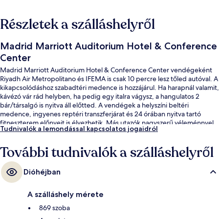
Részletek a szálláshelyről
Madrid Marriott Auditorium Hotel & Conference
Center
Madrid Marriott Auditorium Hotel & Conference Center vendégeként
Riyadh Air Metropolitano és IFEMA is csak 10 percre lesz tőled autóval. A
kikapcsolódáshoz szabadtéri medence is hozzájárul. Ha harapnál valamit,
kávézó vár rád helyben, ha pedig egy italra vágysz, a hangulatos 2
bár/társalgó is nyitva áll előtted. A vendégek a helyszíni beltéri
medence, ingyenes reptéri transzferjárat és 24 órában nyitva tartó
fitneszterem előnyeit is élvezhetik. Más utazók nagyszerű véleménnyel
Tudnivalók a lemondással kapcsolatos jogaidról
vannak a szálláshely következő jellemzőiről: kényelmes ágyak és
segítőkész személyzet.
További tudnivalók a szálláshelyről
Dióhéjban
A szálláshely mérete
869 szoba