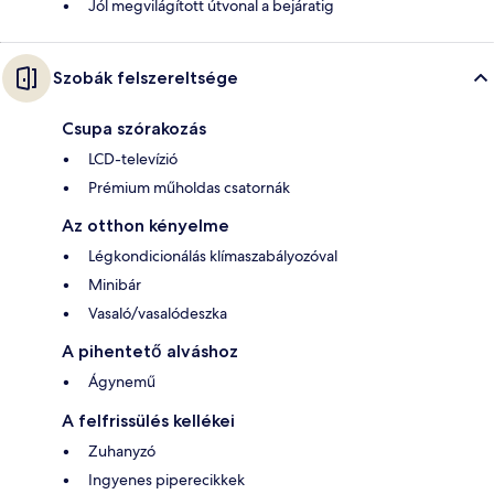
Jól megvilágított útvonal a bejáratig
Szobák felszereltsége
Csupa szórakozás
LCD-televízió
Prémium műholdas csatornák
Az otthon kényelme
Légkondicionálás klímaszabályozóval
Minibár
Vasaló/vasalódeszka
A pihentető alváshoz
Ágynemű
A felfrissülés kellékei
Zuhanyzó
Ingyenes piperecikkek