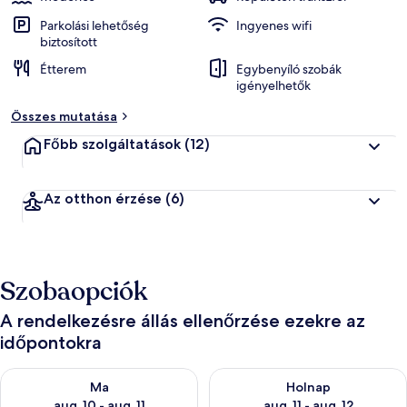
Parkolási lehetőség
Ingyenes wifi
biztosított
Étterem
Egybenyíló szobák
igényelhetők
Összes mutatása
Főbb szolgáltatások
(12)
Az otthon érzése
(6)
Szobaopciók
A rendelkezésre állás ellenőrzése ezekre az
időpontokra
A ma esti rendelkezésre állás ellenőrzése: aug. 10 - aug. 11
A holnapi rendelkezésre állás e
Ma
Holnap
aug. 10 - aug. 11
aug. 11 - aug. 12