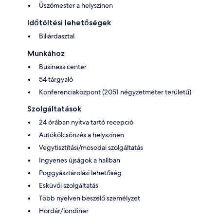
Úszómester a helyszínen
Időtöltési lehetőségek
Biliárdasztal
Munkához
Business center
54 tárgyaló
Konferenciaközpont (2051 négyzetméter területű)
Szolgáltatások
24 órában nyitva tartó recepció
Autókölcsönzés a helyszínen
Vegytisztítási/mosodai szolgáltatás
Ingyenes újságok a hallban
Poggyásztárolási lehetőség
Esküvői szolgáltatás
Több nyelven beszélő személyzet
Hordár/londiner