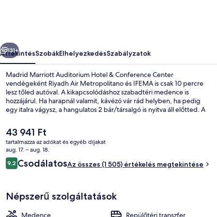
&
Conference
Center
őző
Következő
képgalériája
131+
Áttekintés
Szobák
Elhelyezkedés
Szabályzatok
Madrid Marriott Auditorium Hotel & Conference Center
vendégeként Riyadh Air Metropolitano és IFEMA is csak 10 percre
lesz tőled autóval. A kikapcsolódáshoz szabadtéri medence is
hozzájárul. Ha harapnál valamit, kávézó vár rád helyben, ha pedig
egy italra vágysz, a hangulatos 2 bár/társalgó is nyitva áll előtted. A
vendégek a helyszíni beltéri medence, ingyenes reptéri
transzferjárat és 24 órában nyitva tartó fitneszterem előnyeit is
A
43 941 Ft
élvezhetik. Más utazók nagyszerű véleménnyel vannak a szálláshely
jelenlegi
tartalmazza az adókat és egyéb díjakat
következő jellemzőiről: kényelmes ágyak és segítőkész személyzet.
ár
aug. 17. – aug. 18.
Külső rész
43 941 Ft
Értékelések
Csodálatos
9,2
Az összes (1 505) értékelés megtekintése
9,2 ennyiből: 10
Népszerű szolgáltatások
Medence
Repülőtéri transzfer