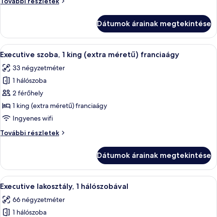
Szoba,
További részletek
egyszemélyes
2
ágy
egyszemélyes
Dátumok árainak megtekintése
ágy
további
részletei
A
Egy szállodai szoba, amelyben egy nagy 
11
Executive szoba, 1 king (extra méretű) franciaágy
következő
33 négyzetméter
szoba
1 hálószoba
összes
képének
2 férőhely
megtekintése:
1 king (extra méretű) franciaágy
Executive
Ingyenes wifi
szoba,
Executive
További részletek
1
szoba,
king
1
Dátumok árainak megtekintése
king
(extra
(extra
méretű)
méretű)
A
Egy szállodai szoba, amelyben egy nagy
franciaágy
15
franciaágy
Executive lakosztály, 1 hálószobával
következő
további
66 négyzetméter
részletei
szoba
1 hálószoba
összes