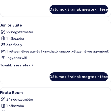
Room
további
Dátumok árainak megtekintése
részletei
A
Egy élénk színű szoba, amelyben van eg
4
Junior Suite
következő
29 négyzetméter
szoba
1 hálószoba
összes
képének
5 férőhely
megtekintése:
1 kétszemélyes ágy és 1 kinyitható kanapé (kétszemélyes ágyméret)
Junior
Ingyenes wifi
Suite
Junior
További részletek
Suite
további
Dátumok árainak megtekintése
részletei
A
Egy szoba emeletes ággyal, íróasztallal
4
Pirate Room
következő
24 négyzetméter
szoba
1 hálószoba
összes