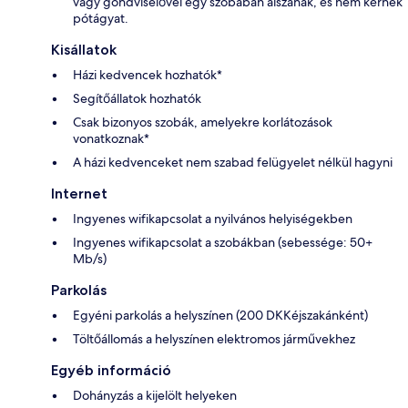
vagy gondviselővel egy szobában alszanak, és nem kérnek
pótágyat.
Kisállatok
Házi kedvencek hozhatók*
Segítőállatok hozhatók
Csak bizonyos szobák, amelyekre korlátozások
vonatkoznak*
A házi kedvenceket nem szabad felügyelet nélkül hagyni
Internet
Ingyenes wifikapcsolat a nyilvános helyiségekben
Ingyenes wifikapcsolat a szobákban (sebessége: 50+
Mb/s)
Parkolás
Egyéni parkolás a helyszínen (200 DKKéjszakánként)
Töltőállomás a helyszínen elektromos járművekhez
Egyéb információ
Dohányzás a kijelölt helyeken