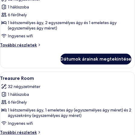
szoba
1 hálószoba
összes
képének
6 férőhely
megtekintése:
1 kétszemélyes ágy, 2 egyszemélyes ágy és 1 emeletes ágy
(egyszemélyes ágy méret)
Adventure
Room
Ingyenes wifi
Adventure
További részletek
Room
további
Dátumok árainak megtekintése
részletei
A
Egy hálószoba, amelyben van egy ágy, 
4
Treasure Room
következő
32 négyzetméter
szoba
1 hálószoba
összes
képének
6 férőhely
megtekintése:
1 kétszemélyes ágy, 1 emeletes ágy (egyszemélyes ágy méret) és 2
ágyszekrény (egyszemélyes ágy méret)
Treasure
Room
Ingyenes wifi
Treasure
További részletek