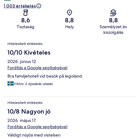
1 003 értékelés
8,6
8,8
8,8
Tisztaság
Hely
Személyzet és
kiszolgálás
Értékelések
Hitelesített értékelés
10/10 Kivételes
2026. június 12.
Fordítás a Google segítségével
Bra familjehotell vid besök på legoland.
Viktor, 2 éjszakás utazás
Hitelesített értékelés
10/8 Nagyon jó
2026. május 17.
Fordítás a Google segítségével
Väldigt nöjda med vistelsen