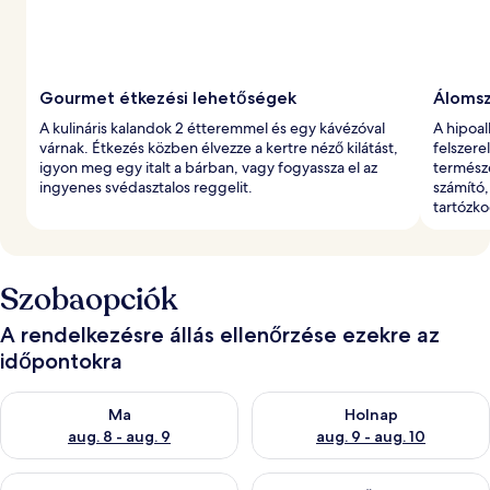
Gourmet étkezési lehetőségek
Áloms
A kulináris kalandok 2 étteremmel és egy kávézóval
A hipoa
várnak. Étkezés közben élvezze a kertre néző kilátást,
felszere
igyon meg egy italt a bárban, vagy fogyassza el az
termész
ingyenes svédasztalos reggelit.
számító,
tartózk
Szobaopciók
A rendelkezésre állás ellenőrzése ezekre az
időpontokra
A ma esti rendelkezésre állás ellenőrzése: aug. 8 - aug. 9
A holnapi rendelkezésre állás e
Ma
Holnap
aug. 8 - aug. 9
aug. 9 - aug. 10
A mostani hétvégi rendelkezésre állás ellenőrzése: aug. 14 - au
A következő hétvégi rendelkezé