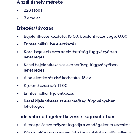
A szálláshely mérete
223 szoba
3 emelet
Érkezés/távozás
Bejelentkezés kezdete: 15:00, bejelentkezés vége: 0:00
Érintés nélküli bejelentkezés
Korai bejelentkezés az elérhetőség függvényében
lehetséges
Kései bejelentkezés az elérhetőség függvényében
lehetséges
A bejelentkezés alsó korhatára: 18 év
Kijelentkezési idő: 11:00
Érintés nélküli kijelentkezés
Kései kijelentkezés az elérhetőség függvényében
lehetséges
Tudnivalók a bejelentkezéssel kapcsolatban
A recepciós személyzet fogadja a vendégeket érkezéskor.
Kérjük, előzetesen vegye fel a kapcsolatot a szálláshellyel a