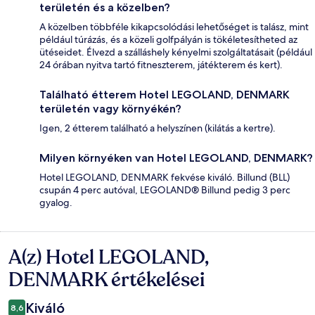
területén és a közelben?
A közelben többféle kikapcsolódási lehetőséget is talász, mint
például túrázás, és a közeli golfpályán is tökéletesítheted az
ütéseidet. Élvezd a szálláshely kényelmi szolgáltatásait (például
24 órában nyitva tartó fitneszterem, játékterem és kert).
Található étterem Hotel LEGOLAND, DENMARK
területén vagy környékén?
Igen, 2 étterem található a helyszínen (kilátás a kertre).
Milyen környéken van Hotel LEGOLAND, DENMARK?
Hotel LEGOLAND, DENMARK fekvése kiváló. Billund (BLL)
csupán 4 perc autóval, LEGOLAND® Billund pedig 3 perc
gyalog.
A(z) Hotel LEGOLAND,
Értékelések
DENMARK értékelései
Kiváló
8,6