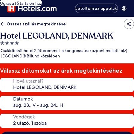
Ugrás a fő tartalomhoz
Letöltöm az appot
Összes szállás megtekintése
Hotel LEGOLAND, DENMARK
4.0
csillagos
Családbarát hotel 2 étteremmel, a kongresszusi központ mellett, a(z)
szálláshely
LEGOLAND® Billund közelében
Válassz dátumokat az árak megtekintéséhez
Hová utaznál?
Dátumok
Vendégek