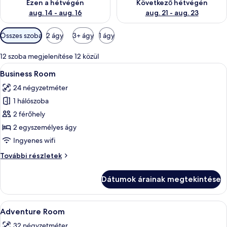
Ezen a hétvégén
Következő hétvégén
aug. 14 - aug. 16
aug. 21 - aug. 23
Szobákhoz
Összes szoba
2 ágy
3+ ágy
1 ágy
rendelkezésre
álló
12 szoba megjelenítése 12 közül
szűrők
A
Egy szállodai szoba, amelyben találhat
4
Business Room
következő
24 négyzetméter
szoba
1 hálószoba
összes
képének
2 férőhely
megtekintése:
2 egyszemélyes ágy
Business
Ingyenes wifi
Room
Business
További részletek
Room
további
Dátumok árainak megtekintése
részletei
A
Egy szállodai szoba, amelyben egy nagy
4
Adventure Room
következő
32 négyzetméter