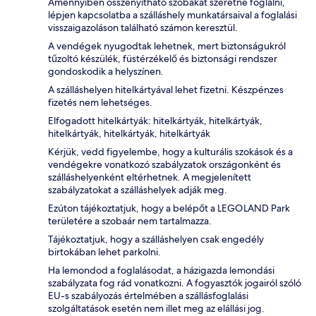
Amennyiben összenyitható szobákat szeretne foglalni,
lépjen kapcsolatba a szálláshely munkatársaival a foglalási
visszaigazoláson található számon keresztül.
A vendégek nyugodtak lehetnek, mert biztonságukról
tűzoltó készülék, füstérzékelő és biztonsági rendszer
gondoskodik a helyszínen.
A szálláshelyen hitelkártyával lehet fizetni. Készpénzes
fizetés nem lehetséges.
Elfogadott hitelkártyák: hitelkártyák, hitelkártyák,
hitelkártyák, hitelkártyák, hitelkártyák
Kérjük, vedd figyelembe, hogy a kulturális szokások és a
vendégekre vonatkozó szabályzatok országonként és
szálláshelyenként eltérhetnek. A megjelenített
szabályzatokat a szálláshelyek adják meg.
Ezúton tájékoztatjuk, hogy a belépőt a LEGOLAND Park
területére a szobaár nem tartalmazza.
Tájékoztatjuk, hogy a szálláshelyen csak engedély
birtokában lehet parkolni.
Ha lemondod a foglalásodat, a házigazda lemondási
szabályzata fog rád vonatkozni. A fogyasztók jogairól szóló
EU-s szabályozás értelmében a szállásfoglalási
szolgáltatások esetén nem illet meg az elállási jog.