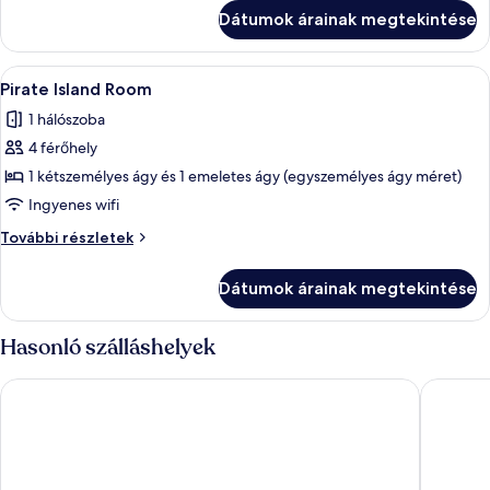
további
Dátumok árainak megtekintése
részletei
A
Egy hálószoba emeletes ággyal, íróaszta
3
Pirate Island Room
következő
1 hálószoba
szoba
4 férőhely
összes
képének
1 kétszemélyes ágy és 1 emeletes ágy (egyszemélyes ágy méret)
megtekintése:
Ingyenes wifi
Pirate
Pirate
További részletek
Island
Island
Room
Room
Dátumok árainak megtekintése
további
részletei
Hasonló szálláshelyek
The Lodge Billund
Hotel Sv