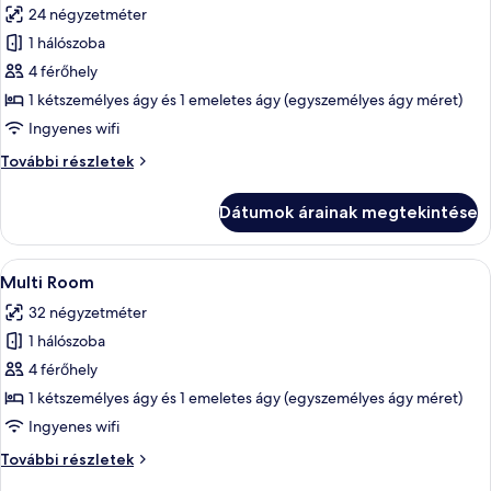
24 négyzetméter
szoba
1 hálószoba
összes
képének
4 férőhely
megtekintése:
1 kétszemélyes ágy és 1 emeletes ágy (egyszemélyes ágy méret)
LEGO®
Ingyenes wifi
Movie
LEGO®
További részletek
Room
Movie
Room
Dátumok árainak megtekintése
további
részletei
A
Egy hálószoba, amelyben egy nagy ágy,
5
Multi Room
következő
32 négyzetméter
szoba
1 hálószoba
összes
képének
4 férőhely
megtekintése:
1 kétszemélyes ágy és 1 emeletes ágy (egyszemélyes ágy méret)
Multi
Ingyenes wifi
Room
Multi
További részletek
Room