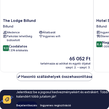
The
Hotel
The Lodge Billund
Hotel 
Lodge
Svanen,
Billund
Billund
Billund
Stays
Medence
Állatbarát
Ingyen
Billund
&
Parkolási lehetőség
Ingyenes wifi
Étter
BW
biztosított
Signatu
8.4
Nag
8,4
9.0
Csodálatos
Collecti
ennyiből
1 009
9,0
ennyiből:
1 374 értékelés
Billund
10,
10,
Nagyon
Az
65 052 Ft
Csodálatos,
jó,
ár
1 374
tartalmazza az adókat és egyéb díjakat
1 009
65 052 Ft
szept. 2. – szept. 3.
értékelés
értékelé
Hasonló szálláshelyek összehasonlítása
Jelentkezz be a jogosul kedvezményekért és extrákért. Több
kalandért több jutalom jár!
Bejelentkezés
Ingyenes regisztráció