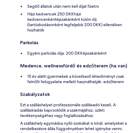
Segítő állatok után nem kell díjat fizetni
Házi kedvencek 250 DKKházi
kedvencenkéntéjszakánként külön díj
(tartózkodásonként legfeljebb 200 DKK) ellenében
hozhatók
Parkolás
Egyéni parkolás díja: 200 DKKéjszakánként
Medence, wellnessfürdő és edzőterem (ha van)
15 év alatti gyermekek a következő létesítményt csak
felnőtt felügyelete mellett használhatják: edzőterem
Szabályzatok
Ezt a szálláshelyet professzionális szállásadó kezeli. A
szálláskiadás kapcsolódik a szakmájához, üzleti
tevékenységéhez vagy foglalkozásához.
A szálláshely egymásba nyíló szobákat is kínál, amelyeket a
rendelkezésre állás függvényében lehet igénybe venni.