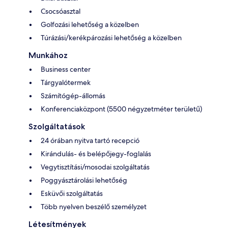
Csocsóasztal
Golfozási lehetőség a közelben
Túrázási/kerékpározási lehetőség a közelben
Munkához
Business center
Tárgyalótermek
Számítógép-állomás
Konferenciaközpont (5500 négyzetméter területű)
Szolgáltatások
24 órában nyitva tartó recepció
Kirándulás- és belépőjegy-foglalás
Vegytisztítási/mosodai szolgáltatás
Poggyásztárolási lehetőség
Esküvői szolgáltatás
Több nyelven beszélő személyzet
Létesítmények