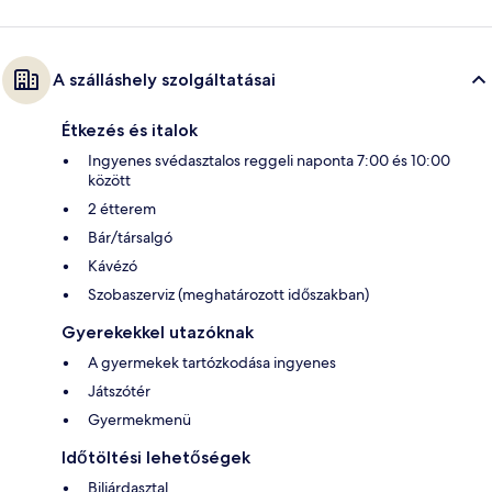
A szálláshely szolgáltatásai
Étkezés és italok
Ingyenes svédasztalos reggeli naponta 7:00 és 10:00
között
2 étterem
Bár/társalgó
Kávézó
Szobaszerviz (meghatározott időszakban)
Gyerekekkel utazóknak
A gyermekek tartózkodása ingyenes
Játszótér
Gyermekmenü
Időtöltési lehetőségek
Biliárdasztal