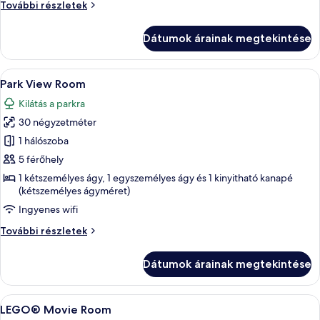
LEGO®
További részletek
Room
NINJAGO®
Room
Dátumok árainak megtekintése
további
részletei
A
Egy modern, élénk színű hálószoba, am
5
Park View Room
következő
Kilátás a parkra
szoba
30 négyzetméter
összes
képének
1 hálószoba
megtekintése:
5 férőhely
Park
1 kétszemélyes ágy, 1 egyszemélyes ágy és 1 kinyitható kanapé
View
(kétszemélyes ágyméret)
Room
Ingyenes wifi
Park
További részletek
View
Room
Dátumok árainak megtekintése
további
részletei
A
Egy szállodai szoba, amelyben találhat
4
LEGO® Movie Room
következő