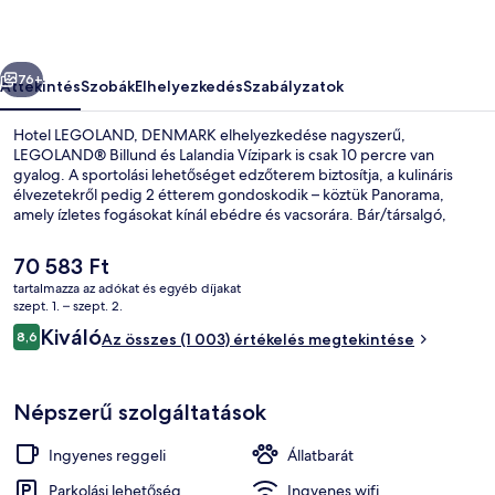
őző
Következő
76+
Áttekintés
Szobák
Elhelyezkedés
Szabályzatok
Hotel LEGOLAND, DENMARK elhelyezkedése nagyszerű,
LEGOLAND® Billund és Lalandia Vízipark is csak 10 percre van
gyalog. A sportolási lehetőséget edzőterem biztosítja, a kulináris
élvezetekről pedig 2 étterem gondoskodik – köztük Panorama,
amely ízletes fogásokat kínál ebédre és vacsorára. Bár/társalgó,
terasz és kert is várja a vendégeket. Más utazók szeretik a szálláshely
következő jellemzőit: segítőkész személyzet és a szálláshely általános
A
70 583 Ft
állapota.
jelenlegi
tartalmazza az adókat és egyéb díjakat
ár
szept. 1. – szept. 2.
Bár (a szálláshelyen)
70 583 Ft
Értékelések
Kiváló
8,6
Az összes (1 003) értékelés megtekintése
8,6 ennyiből: 10
Népszerű szolgáltatások
Ingyenes reggeli
Állatbarát
Parkolási lehetőség
Ingyenes wifi