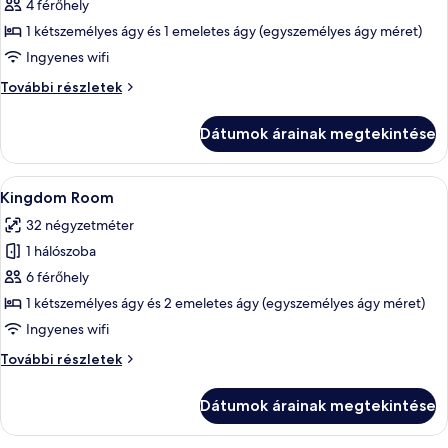
képének
4 férőhely
megtekintése:
1 kétszemélyes ágy és 1 emeletes ágy (egyszemélyes ágy méret)
Pirate
Ingyenes wifi
Room
Pirate
További részletek
Room
további
Dátumok árainak megtekintése
részletei
A
Egy nagy ablakos hálószoba, vörös és a
4
Kingdom Room
következő
32 négyzetméter
szoba
1 hálószoba
összes
képének
6 férőhely
megtekintése:
1 kétszemélyes ágy és 2 emeletes ágy (egyszemélyes ágy méret)
Kingdom
Ingyenes wifi
Room
Kingdom
További részletek
Room
további
Dátumok árainak megtekintése
részletei