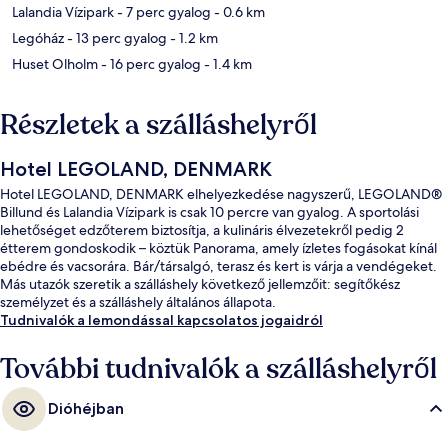
Lalandia Vízipark
- 7 perc gyalog
- 0.6 km
Legóház
- 13 perc gyalog
- 1.2 km
Huset Olholm
- 16 perc gyalog
- 1.4 km
Részletek a szálláshelyről
Hotel LEGOLAND, DENMARK
Hotel LEGOLAND, DENMARK elhelyezkedése nagyszerű, LEGOLAND®
Billund és Lalandia Vízipark is csak 10 percre van gyalog. A sportolási
lehetőséget edzőterem biztosítja, a kulináris élvezetekről pedig 2
étterem gondoskodik – köztük Panorama, amely ízletes fogásokat kínál
ebédre és vacsorára. Bár/társalgó, terasz és kert is várja a vendégeket.
Más utazók szeretik a szálláshely következő jellemzőit: segítőkész
személyzet és a szálláshely általános állapota.
Tudnivalók a lemondással kapcsolatos jogaidról
További tudnivalók a szálláshelyről
Dióhéjban