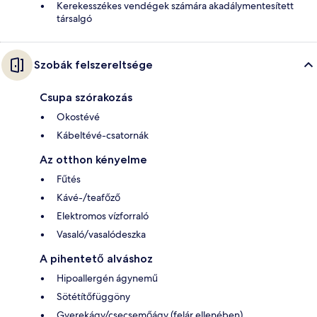
Kerekesszékes vendégek számára akadálymentesített
társalgó
Szobák felszereltsége
Csupa szórakozás
Okostévé
Kábeltévé-csatornák
Az otthon kényelme
Fűtés
Kávé-/teafőző
Elektromos vízforraló
Vasaló/vasalódeszka
A pihentető alváshoz
Hipoallergén ágynemű
Sötétítőfüggöny
Gyerekágy/csecsemőágy (felár ellenében)