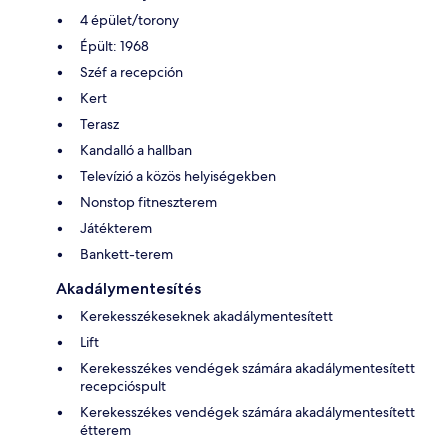
4 épület/torony
Épült: 1968
Széf a recepción
Kert
Terasz
Kandalló a hallban
Televízió a közös helyiségekben
Nonstop fitneszterem
Játékterem
Bankett-terem
Akadálymentesítés
Kerekesszékeseknek akadálymentesített
Lift
Kerekesszékes vendégek számára akadálymentesített
recepcióspult
Kerekesszékes vendégek számára akadálymentesített
étterem