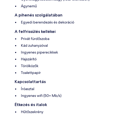
Ágynemű
A pihenés szolgálatában
Egyedi berendezés és dekoráció
A felfrissülés kellékei
Privát fürdőszoba
Kád zuhanyzóval
Ingyenes piperecikkek
Hajszárító
Törölközők
Toalettpapír
Kapcsolattartás
Íróasztal
Ingyenes wifi (50+ Mb/s)
Étkezés és italok
Hűtőszekrény