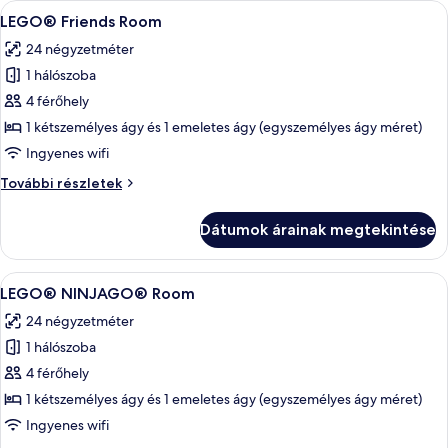
A
Egy gyerekszoba, melyben van egy fa sz
3
LEGO® Friends Room
következő
24 négyzetméter
szoba
1 hálószoba
összes
képének
4 férőhely
megtekintése:
1 kétszemélyes ágy és 1 emeletes ágy (egyszemélyes ágy méret)
LEGO®
Ingyenes wifi
Friends
LEGO®
További részletek
Room
Friends
Room
Dátumok árainak megtekintése
további
részletei
A
Egy szoba emeletes ággyal, a falon egy
4
LEGO® NINJAGO® Room
következő
24 négyzetméter
szoba
1 hálószoba
összes
képének
4 férőhely
megtekintése:
1 kétszemélyes ágy és 1 emeletes ágy (egyszemélyes ágy méret)
LEGO®
Ingyenes wifi
NINJAGO®