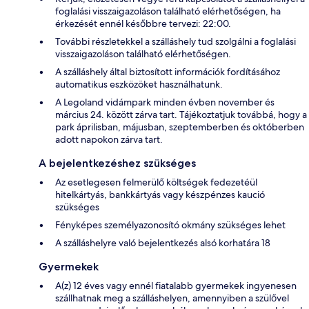
foglalási visszaigazoláson található elérhetőségen, ha
érkezését ennél későbbre tervezi: 22:00.
További részletekkel a szálláshely tud szolgálni a foglalási
visszaigazoláson található elérhetőségen.
A szálláshely által biztosított információk fordításához
automatikus eszközöket használhatunk.
A Legoland vidámpark minden évben november és
március 24. között zárva tart. Tájékoztatjuk továbbá, hogy a
park áprilisban, májusban, szeptemberben és októberben
adott napokon zárva tart.
A bejelentkezéshez szükséges
Az esetlegesen felmerülő költségek fedezetéül
hitelkártyás, bankkártyás vagy készpénzes kaució
szükséges
Fényképes személyazonosító okmány szükséges lehet
A szálláshelyre való bejelentkezés alsó korhatára 18
Gyermekek
A(z) 12 éves vagy ennél fiatalabb gyermekek ingyenesen
szállhatnak meg a szálláshelyen, amennyiben a szülővel