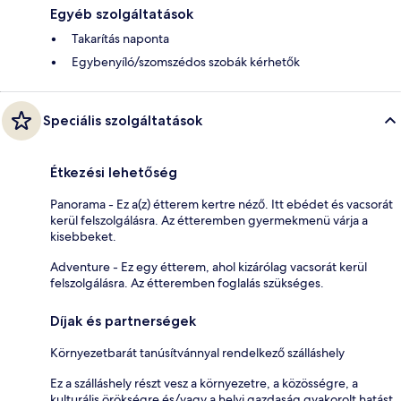
Egyéb szolgáltatások
Takarítás naponta
Egybenyíló/szomszédos szobák kérhetők
Speciális szolgáltatások
Étkezési lehetőség
Panorama - Ez a(z) étterem kertre néző. Itt ebédet és vacsorát
kerül felszolgálásra. Az étteremben gyermekmenü várja a
kisebbeket.
Adventure - Ez egy étterem, ahol kizárólag vacsorát kerül
felszolgálásra. Az étteremben foglalás szükséges.
Díjak és partnerségek
Környezetbarát tanúsítvánnyal rendelkező szálláshely
Ez a szálláshely részt vesz a környezetre, a közösségre, a
kulturális örökségre és/vagy a helyi gazdaság gyakorolt hatást