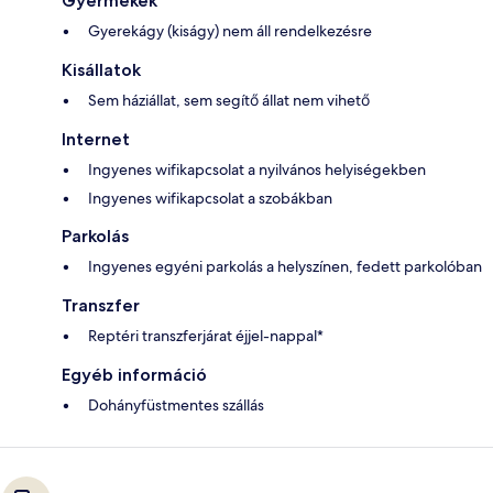
Gyermekek
Gyerekágy (kiságy) nem áll rendelkezésre
Kisállatok
Sem háziállat, sem segítő állat nem vihető
Internet
Ingyenes wifikapcsolat a nyilvános helyiségekben
Ingyenes wifikapcsolat a szobákban
Parkolás
Ingyenes egyéni parkolás a helyszínen, fedett parkolóban
Transzfer
Reptéri transzferjárat éjjel-nappal*
Egyéb információ
Dohányfüstmentes szállás