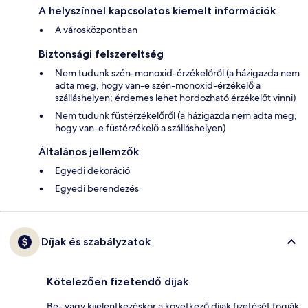
A helyszínnel kapcsolatos kiemelt információk
A városközpontban
Biztonsági felszereltség
Nem tudunk szén-monoxid-érzékelőről (a házigazda nem
adta meg, hogy van-e szén-monoxid-érzékelő a
szálláshelyen; érdemes lehet hordozható érzékelőt vinni)
Nem tudunk füstérzékelőről (a házigazda nem adta meg,
hogy van-e füstérzékelő a szálláshelyen)
Általános jellemzők
Egyedi dekoráció
Egyedi berendezés
Díjak és szabályzatok
Kötelezően fizetendő díjak
Be- vagy kijelentkezéskor a következő díjak fizetését fogják