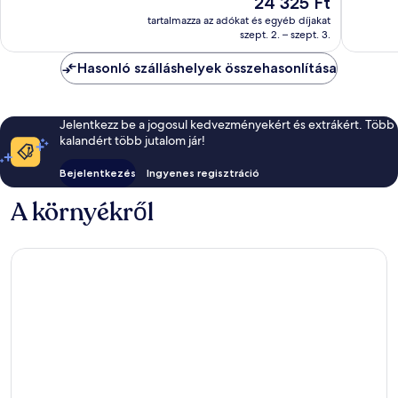
24 325 Ft
Jó,
Kivétele
ár
6
17
tartalmazza az adókat és egyéb díjakat
24 325 Ft
szept. 2. – szept. 3.
értékelés
értékelé
Hasonló szálláshelyek összehasonlítása
Jelentkezz be a jogosul kedvezményekért és extrákért. Több
kalandért több jutalom jár!
Bejelentkezés
Ingyenes regisztráció
A környékről