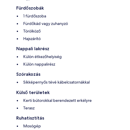
Fürdőszobák
1 fürdőszoba
Fürdőkád vagy zuhanyzó
Törölköző
Hajszárító
Nappali lakrész
Külön étkezőhelyiség
Külön nappalirész
Szórakozás
Síkképernyős tévé kábelcsatornákkal
Külső területek
Kerti bútorokkal berendezett erkélyre
Terasz
Ruhatisztítás
Mosógép