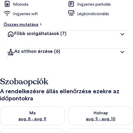
Mosoda
Ingyenes parkolás
Ingyenes wifi
Légkondicionálás
Összes mutatása
Főbb szolgáltatások
(7)
Az otthon érzése
(6)
Szobaopciók
A rendelkezésre állás ellenőrzése ezekre az
időpontokra
A ma esti rendelkezésre állás ellenőrzése: aug. 8 - aug. 9
A holnapi rendelkezésre állás e
Ma
Holnap
aug. 8 - aug. 9
aug. 9 - aug. 10
A mostani hétvégi rendelkezésre állás ellenőrzése: aug. 14 - au
A következő hétvégi rendelkezé