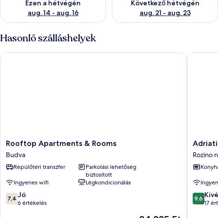
Ezen a hétvégén
Következő hétvégén
aug. 14 - aug. 16
aug. 21 - aug. 23
Hasonló szálláshelyek
Rooftop Apartments & Rooms
Adriatik
Rooftop
Adriatik
Rooftop Apartments & Rooms
Adriat
Apartments
Budva
Budva
Rozino 
&
apartme
Repülőtéri transzfer
Parkolási lehetőség
Konyh
Rooms
Rozino
biztosított
Budva
negyed
Ingyenes wifi
Légkondicionálás
Ingyen
7.4
9.6
Jó
Kiv
7,4
9,6
ennyiből:
ennyiből
6 értékelés
17 ér
10,
10,
Az