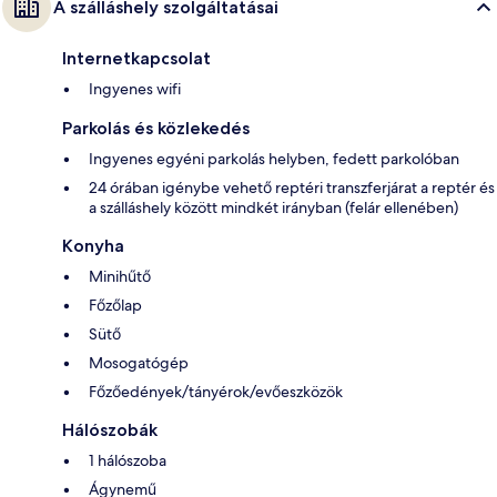
A szálláshely szolgáltatásai
Internetkapcsolat
Ingyenes wifi
Parkolás és közlekedés
Ingyenes egyéni parkolás helyben, fedett parkolóban
24 órában igénybe vehető reptéri transzferjárat a reptér és
a szálláshely között mindkét irányban (felár ellenében)
Konyha
Minihűtő
Főzőlap
Sütő
Mosogatógép
Főzőedények/tányérok/evőeszközök
Hálószobák
1 hálószoba
Ágynemű