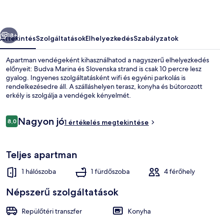
őző
Következő
18+
Áttekintés
Szolgáltatások
Elhelyezkedés
Szabályzatok
Apartman vendégeként kihasználhatod a nagyszerű elhelyezkedés
előnyeit: Budva Marina és Slovenska strand is csak 10 percre lesz
gyalog. Ingyenes szolgáltatásként wifi és egyéni parkolás is
rendelkezésedre áll. A szálláshelyen terasz, konyha és bútorozott
erkély is szolgálja a vendégek kényelmét.
Értékelések
Nagyon jó
8,0
1 értékelés megtekintése
8,0 ennyiből: 10
Hall
Teljes apartman
1 hálószoba
1 fürdőszoba
4 férőhely
Népszerű szolgáltatások
Repülőtéri transzfer
Konyha