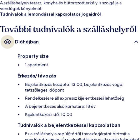
A szálláshelyen terasz, konyha és bútorozott erkély is szolgálja a
vendégek kényelmét.
Tudnivalók a lemondással kapcsolatos jogaidról
További tudnivalók a szálláshelyről
Dióhéjban
Property size
1 apartment
Érkezés/távozás
Bejelentkezés kezdete: 13:00, bejelentkezés vége:
tetszőleges időpont
Rendelkezésre áll expressz kijelentkezési lehetőség
A bejelentkezés alsó korhatára: 18 év
Kijelentkezési idő: 10:00
Tudnivalók a bejelentkezéssel kapcsolatban
Ez a szálláshely a repülőtértől transzferjáratot biztosít a
vendégek számára (a szolgáltatásra vonatkozóan felár lehet