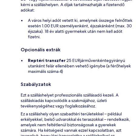
kérni a szálláshelyen. A díjak tartalmazhatják a fizetendő
adókat:
A város helyi adót vetett ki, amelynek összege felnőttek
esetén 1.00 EUR személyenként, éjszakánként (max. 30
éjszaka). 18 év alatti gyermekek után nem kell adót
fizetni.
Opcionális extrák
Reptéri transzfer
25 EURjárművenkéntegyirányú
utanként felár ellenében vehető igénybe (a férőhelyek
maximális száma 4)
Szabályzatok
Ezt a szálláshelyet professzionális szállásadó kezeli. A
szálláskiadás kapcsolódik a szakmájához, üzleti
tevékenységéhez vagy foglalkozásához.
Ez a szálláshely olyan szabadtéri területekkel – például
erkélyekkel, belső udvarokkal és teraszokkal – rendelkezik,
amelyek nem feltétlenül biztonságosak a gyerekek
számára. Ha kétségeid vannak ezzel kapcsolatban, azt
javasoljuk, hogy lépj kapcsolatba a szálláshellyel az