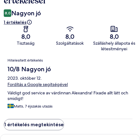
értékelései
Nagyon jó
8,0
1 értékelés
8,0
8,0
8,0
Tisztaság
Szolgáltatások
Szálláshely állapota és
létesítményei
Értékelések
Hitelesített értékelés
10/8 Nagyon jó
2023. október 12.
Fordítás a Google segítségével
Väldigt god service av värdinnan Alexandra! Fixade allt lätt och
smidigt!
Matts, 7 éjszakás utazás
1 értékelés megtekintése