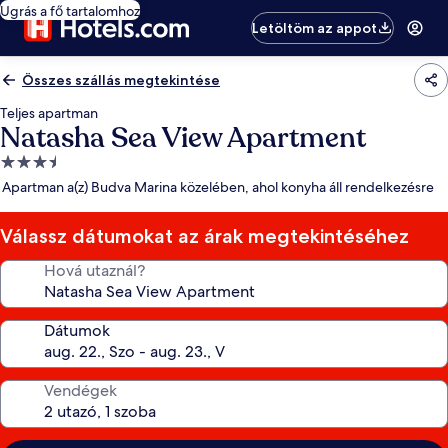
Ugrás a fő tartalomhoz
Letöltöm az appot
Összes szállás megtekintése
Teljes apartman
Natasha Sea View Apartment
3.5
csillagos
Apartman a(z) Budva Marina közelében, ahol konyha áll rendelkezésre
szálláshely
Válassz dátumokat az árak megtekintéséhez
Hová utaznál?
Dátumok
Vendégek