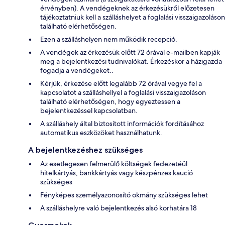
érvényben). A vendégeknek az érkezésükről előzetesen
tájékoztatniuk kell a szálláshelyet a foglalási visszaigazoláson
található elérhetőségen.
Ezen a szálláshelyen nem működik recepció.
A vendégek az érkezésük előtt 72 órával e-mailben kapják
meg a bejelentkezési tudnivalókat. Érkezéskor a házigazda
fogadja a vendégeket..
Kérjük, érkezése előtt legalább 72 órával vegye fel a
kapcsolatot a szálláshellyel a foglalási visszaigazoláson
található elérhetőségen, hogy egyeztessen a
bejelentkezéssel kapcsolatban.
A szálláshely által biztosított információk fordításához
automatikus eszközöket használhatunk.
A bejelentkezéshez szükséges
Az esetlegesen felmerülő költségek fedezetéül
hitelkártyás, bankkártyás vagy készpénzes kaució
szükséges
Fényképes személyazonosító okmány szükséges lehet
A szálláshelyre való bejelentkezés alsó korhatára 18