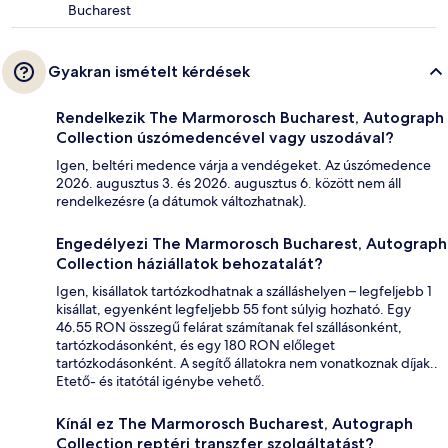
Bucharest
Gyakran ismételt kérdések
Rendelkezik The Marmorosch Bucharest, Autograph
Collection úszómedencével vagy uszodával?
Igen, beltéri medence várja a vendégeket. Az úszómedence
2026. augusztus 3. és 2026. augusztus 6. között nem áll
rendelkezésre (a dátumok változhatnak).
Engedélyezi The Marmorosch Bucharest, Autograph
Collection háziállatok behozatalát?
Igen, kisállatok tartózkodhatnak a szálláshelyen – legfeljebb 1
kisállat, egyenként legfeljebb 55 font súlyig hozható. Egy
46.55 RON összegű felárat számítanak fel szállásonként,
tartózkodásonként, és egy 180 RON előleget
tartózkodásonként. A segítő állatokra nem vonatkoznak díjak..
Etető- és itatótál igénybe vehető.
Kínál ez The Marmorosch Bucharest, Autograph
Collection reptéri transzfer szolgáltatást?