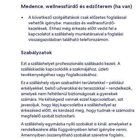
Medence, wellnessfürdő és edzőterem (ha van)
A következő szolgáltatások csak előzetes foglalással
vehetők igénybe: masszázs és wellnessfürdő-
kezelések. Ehhez még érkezés előtt vedd fel a
kapcsolatot a szálláshely munkatársaival a foglalási
visszaigazolásban található telefonszámon.
Szabályzatok
Ezt a szálláshelyet professzionális szállásadó kezeli. A
szálláskiadás kapcsolódik a szakmájához, üzleti
tevékenységéhez vagy foglalkozásához.
Ez a szálláshely olyan szabadtéri területekkel – például
erkélyekkel, belső udvarokkal és teraszokkal – rendelkezik,
amelyek nem feltétlenül biztonságosak a gyerekek
számára. Ha kétségeid vannak ezzel kapcsolatban, azt
javasoljuk, hogy lépj kapcsolatba a szálláshellyel az
érkezésed előtt, és kérdezd meg, hogy tudnak-e számodra
megfelelő szobát biztosítani.
A szálláshely egymásba nyíló szobákat is kínál, amelyeket a
rendelkezésre állás függvényében lehet igénybe venni.
Amennyiben összenyitható szobákat szeretne foglalni,