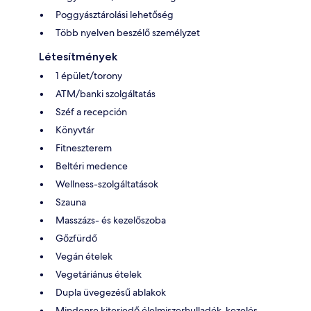
Poggyásztárolási lehetőség
Több nyelven beszélő személyzet
Létesítmények
1 épület/torony
ATM/banki szolgáltatás
Széf a recepción
Könyvtár
Fitneszterem
Beltéri medence
Wellness-szolgáltatások
Szauna
Masszázs- és kezelőszoba
Gőzfürdő
Vegán ételek
Vegetáriánus ételek
Dupla üvegezésű ablakok
Mindenre kiterjedő élelmiszerhulladék-kezelés