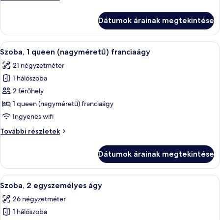
hálószobával
1
hálószobával
Dátumok árainak megtekintése
további
részletei
A
Egy modern szállodai szoba, amelyben e
6
Szoba, 1 queen (nagyméretű) franciaágy
következő
21 négyzetméter
szoba
1 hálószoba
összes
képének
2 férőhely
megtekintése:
1 queen (nagyméretű) franciaágy
Szoba,
Ingyenes wifi
1
Szoba,
További részletek
queen
1
(nagyméretű)
queen
Dátumok árainak megtekintése
(nagyméretű)
franciaágy
franciaágy
további
A
Egy szállodai szoba két ággyal, íróaszta
6
részletei
Szoba, 2 egyszemélyes ágy
következő
26 négyzetméter
szoba
1 hálószoba
összes