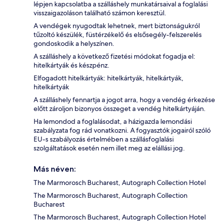
lépjen kapcsolatba a szálláshely munkatársaival a foglalási
visszaigazoláson található számon keresztül.
A vendégek nyugodtak lehetnek, mert biztonságukról
tűzoltó készülék, füstérzékelő és elsősegély-felszerelés
gondoskodik a helyszínen.
A szálláshely a következő fizetési módokat fogadja el:
hitelkártyák és készpénz.
Elfogadott hitelkártyák: hitelkártyák, hitelkártyák,
hitelkártyák
A szálláshely fennartja a jogot arra, hogy a vendég érkezése
előtt zároljon bizonyos összeget a vendég hitelkártyáján.
Ha lemondod a foglalásodat, a házigazda lemondási
szabályzata fog rád vonatkozni. A fogyasztók jogairól szóló
EU-s szabályozás értelmében a szállásfoglalási
szolgáltatások esetén nem illet meg az elállási jog.
Más néven:
The Marmorosch Bucharest, Autograph Collection Hotel
The Marmorosch Bucharest, Autograph Collection
Bucharest
The Marmorosch Bucharest, Autograph Collection Hotel