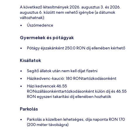
A következő létesítmények 2026. augusztus 3. és 2026.
augusztus 6. között nem vehető igénybe (a dátumok
változhatnak):
Úszómedence
Gyermekek és pótágyak
Pótágy éjszakánként 250.0 RON díj ellenében kérhető
Kisállatok
Segítő állatok után nem kell díjat fizetni
Házikedvenc-kaució: 180 RONtartózkodásonként
Házi kedvencek 46.55
RONszállásonkénttartózkodásonként külön díj és 46.55
RON egyszeri takarítási díj ellenében hozhatók
Parkolás
Parkolás a közelben lehetséges, díja naponta RON 170
(200 méter távolságra)