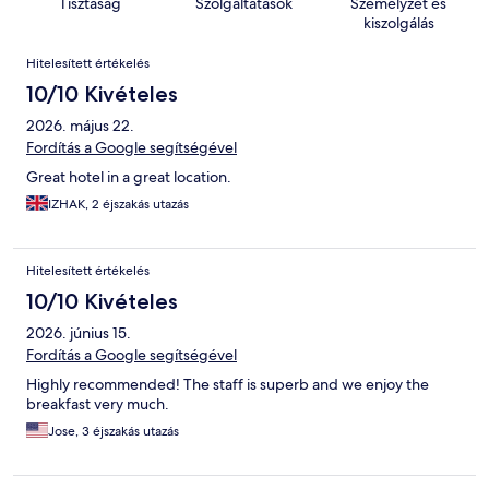
Tisztaság
Szolgáltatások
Személyzet és
kiszolgálás
Értékelések
Hitelesített értékelés
10/10 Kivételes
2026. május 22.
Fordítás a Google segítségével
Great hotel in a great location.
IZHAK, 2 éjszakás utazás
Hitelesített értékelés
10/10 Kivételes
2026. június 15.
Fordítás a Google segítségével
Highly recommended! The staff is superb and we enjoy the
breakfast very much.
Jose, 3 éjszakás utazás