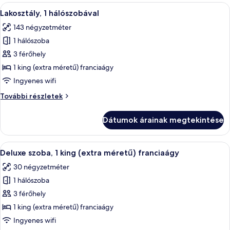
méretű)
A
Egy tágas szoba, melyben egy nagy, fáb
franciaágy
8
franciaágy
Lakosztály, 1 hálószobával
következő
további
143 négyzetméter
részletei
szoba
1 hálószoba
összes
képének
3 férőhely
megtekintése:
1 king (extra méretű) franciaágy
Lakosztály,
Ingyenes wifi
1
Lakosztály,
További részletek
hálószobával
1
hálószobával
Dátumok árainak megtekintése
további
részletei
A
Egy modern szállodai szoba, amelyben e
6
Deluxe szoba, 1 king (extra méretű) franciaágy
következő
30 négyzetméter
szoba
1 hálószoba
összes
képének
3 férőhely
megtekintése:
1 king (extra méretű) franciaágy
Deluxe
Ingyenes wifi
szoba,