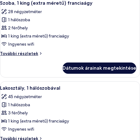
6
Szoba, 1 king (extra méretű) franciaágy
következő
28 négyzetméter
szoba
1 hálószoba
összes
képének
2 férőhely
megtekintése:
1 king (extra méretű) franciaágy
Szoba,
Ingyenes wifi
1
Szoba,
További részletek
king
1
(extra
king
Dátumok árainak megtekintése
(extra
méretű)
méretű)
franciaágy
franciaágy
A
Egy modern nappali, melyben szürke ka
6
további
Lakosztály, 1 hálószobával
következő
részletei
45 négyzetméter
szoba
1 hálószoba
összes
képének
3 férőhely
megtekintése:
1 king (extra méretű) franciaágy
Lakosztály,
Ingyenes wifi
1
Lakosztály,
További részletek