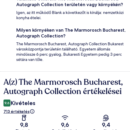
Autograph Collection területén vagy környékén?
Igen, az itt működő Blank a következőt is kínálja: nemzetközi
konyha ételei.
Milyen környéken van The Marmorosch Bucharest,
Autograph Collection?
The Marmorosch Bucharest, Autograph Collection Bukarest
városközpontja területén található. Egyetem állomás
mindössze 6 perc gyalog, Bukaresti Egyetem pedig 3 perc
sétára van tőle.
A(z) The Marmorosch Bucharest,
Értékelések
Autograph Collection értékelései
Kivételes
9,6
713 értékelés
9,8
9,6
9,4