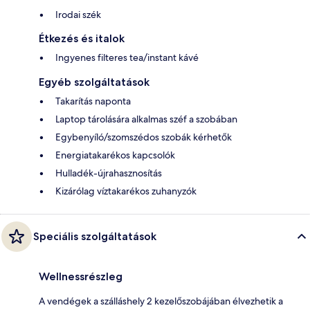
Irodai szék
Étkezés és italok
Ingyenes filteres tea/instant kávé
Egyéb szolgáltatások
Takarítás naponta
Laptop tárolására alkalmas széf a szobában
Egybenyíló/szomszédos szobák kérhetők
Energiatakarékos kapcsolók
Hulladék-újrahasznosítás
Kizárólag víztakarékos zuhanyzók
Speciális szolgáltatások
Wellnessrészleg
A vendégek a szálláshely 2 kezelőszobájában élvezhetik a