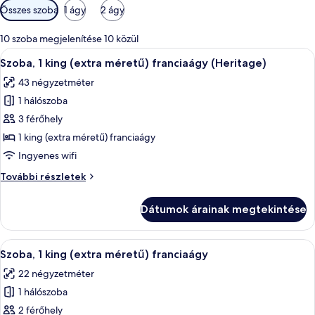
Szobákhoz
Összes szoba
1 ágy
2 ágy
rendelkezésre
álló
10 szoba megjelenítése 10 közül
szűrők
A
Egy modern szállodai szoba, amelyben e
9
Szoba, 1 king (extra méretű) franciaágy (Heritage)
következő
43 négyzetméter
szoba
1 hálószoba
összes
képének
3 férőhely
megtekintése:
1 king (extra méretű) franciaágy
Szoba,
Ingyenes wifi
1
Szoba,
További részletek
king
1
(extra
king
Dátumok árainak megtekintése
(extra
méretű)
méretű)
franciaágy
franciaágy
A
Egy szállodai szoba, amelyben egy nag
(Heritage)
8
(Heritage)
Szoba, 1 king (extra méretű) franciaágy
következő
további
22 négyzetméter
részletei
szoba
1 hálószoba
összes
képének
2 férőhely