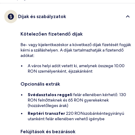
Díjak és szabályzatok
Kötelezően fizetendő díjak
Be- vagy kijelentkezéskor a következő díjak fizetését fogják
kérni a szálláshelyen. A díjak tartalmazhatják a fizetendő
adókat:
A város helyi adót vetett ki, amelynek összege 10.00
RON személyenként, éjszakánként
Opcionális extrák
Svédasztalos reggeli
felár ellenében kérhető: 130
RON felnőtteknek és 65 RON gyerekeknek
(hozzávetőleges árak)
Reptéri transzfer
220 RONszobánkéntegyirányú
utanként felár ellenében vehető igénybe
Felújítások és bezárások