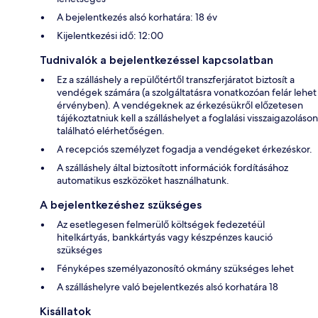
A bejelentkezés alsó korhatára: 18 év
Kijelentkezési idő: 12:00
Tudnivalók a bejelentkezéssel kapcsolatban
Ez a szálláshely a repülőtértől transzferjáratot biztosít a
vendégek számára (a szolgáltatásra vonatkozóan felár lehet
érvényben). A vendégeknek az érkezésükről előzetesen
tájékoztatniuk kell a szálláshelyet a foglalási visszaigazoláson
található elérhetőségen.
A recepciós személyzet fogadja a vendégeket érkezéskor.
A szálláshely által biztosított információk fordításához
automatikus eszközöket használhatunk.
A bejelentkezéshez szükséges
Az esetlegesen felmerülő költségek fedezetéül
hitelkártyás, bankkártyás vagy készpénzes kaució
szükséges
Fényképes személyazonosító okmány szükséges lehet
A szálláshelyre való bejelentkezés alsó korhatára 18
Kisállatok