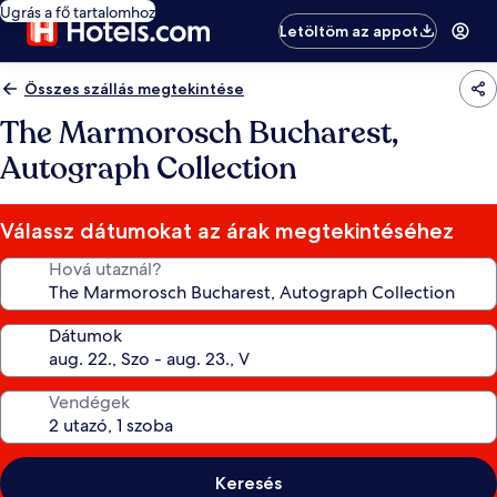
Ugrás a fő tartalomhoz
Letöltöm az appot
Összes szállás megtekintése
The Marmorosch Bucharest,
Autograph Collection
Válassz dátumokat az árak megtekintéséhez
Hová utaznál?
Dátumok
Vendégek
Keresés