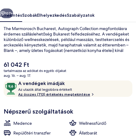
őző
Következő
107+
Áttekintés
Szobák
Elhelyezkedés
Szabályzatok
The Marmorosch Bucharest, Autograph Collection megfontolásra
érdemes szálláslehetőség Bukarest felfedezéséhez. A vendégeket
különböző wellnesskezelések, például masszázs, testtekercselés és
arckezelés kényeztetik, majd haraphatnak valamit az étteremben –
Blank –, amely ízletes fogásokat (nemzetközi konyha ételei) kínál
vacsorára. A luxusszínvonalú hotel más fontos előnyei például a
következők: beltéri medence, bár/társalgó, fitneszlétesítmény. Más
A
61 042 Ft
utazók jó véleménnyel vannak a szálláshely következő jellemzőiről:
jelenlegi
tartalmazza az adókat és egyéb díjakat
segítőkész személyzet és a szálláshely általános állapota. Rövid
ár
aug. 16. – aug. 17.
sétával megközelíthető a tömegközlekedés: Egyetem állomás 6
Lobby
61 042 Ft
Értékelések
9,6
perc séta.
A vendégek imádják
A
ennyiből:
Az utazók által legjobbra értékelt
z
Az összes (713) értékelés megtekintése
10,
A
u
vendégek
Népszerű szolgáltatások
t
imádják
a
z
Medence
Wellnessfürdő
ó
k
Repülőtéri transzfer
Állatbarát