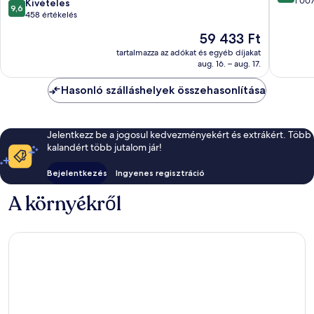
ennyiből
városközpontja
városkö
1 007
9.6
Kivételes
9,6
10,
ennyiből:
458 értékelés
Kivétele
10,
Az
59 433 Ft
1 007
Kivételes,
ár
értékelé
458
tartalmazza az adókat és egyéb díjakat
59 433 Ft
aug. 16. – aug. 17.
értékelés
Hasonló szálláshelyek összehasonlítása
Jelentkezz be a jogosul kedvezményekért és extrákért. Több
kalandért több jutalom jár!
Bejelentkezés
Ingyenes regisztráció
A környékről