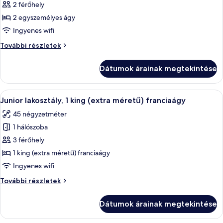
képének
2 férőhely
megtekintése:
2 egyszemélyes ágy
Szoba,
Ingyenes wifi
2
Szoba,
További részletek
egyszemélyes
2
ágy
egyszemélyes
Dátumok árainak megtekintése
ágy
további
részletei
A
Egy modern szállodaszoba, sötét színű 
7
Junior lakosztály, 1 king (extra méretű) franciaágy
következő
45 négyzetméter
szoba
1 hálószoba
összes
képének
3 férőhely
megtekintése:
1 king (extra méretű) franciaágy
Junior
Ingyenes wifi
lakosztály,
Junior
További részletek
1
lakosztály,
king
1
Dátumok árainak megtekintése
king
(extra
(extra
méretű)