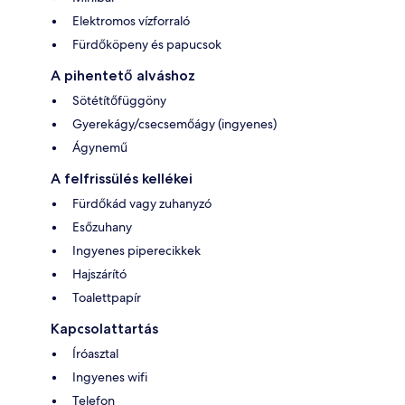
Elektromos vízforraló
Fürdőköpeny és papucsok
A pihentető alváshoz
Sötétítőfüggöny
Gyerekágy/csecsemőágy (ingyenes)
Ágynemű
A felfrissülés kellékei
Fürdőkád vagy zuhanyzó
Esőzuhany
Ingyenes piperecikkek
Hajszárító
Toalettpapír
Kapcsolattartás
Íróasztal
Ingyenes wifi
Telefon