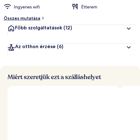
Ingyenes wifi
Étterem
á
l
Összes mutatása
t
a
Főbb szolgáltatások
(12)
l
l
Az otthon érzése
(6)
e
g
j
o
b
b
Miért szeretjük ezt a szálláshelyet
r
a
é
r
t
é
k
e
l
t