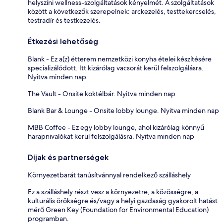
helyszíni wellness-szolgáltatások kényelmét. A szolgáltatások
között a következők szerepelnek: arckezelés, testtekercselés,
testradír és testkezelés.
Étkezési lehetőség
Blank - Ez a(z) étterem nemzetközi konyha ételei készítésére
specializálódott. Itt kizárólag vacsorát kerül felszolgálásra.
Nyitva minden nap
The Vault - Onsite koktélbár. Nyitva minden nap
Blank Bar & Lounge - Onsite lobby lounge. Nyitva minden nap
MBB Coffee - Ez egy lobby lounge, ahol kizárólag könnyű
harapnivalókat kerül felszolgálásra. Nyitva minden nap
Díjak és partnerségek
Környezetbarát tanúsítvánnyal rendelkező szálláshely
Ez a szálláshely részt vesz a környezetre, a közösségre, a
kulturális örökségre és/vagy a helyi gazdaság gyakorolt hatást
mérő Green Key (Foundation for Environmental Education)
programban.