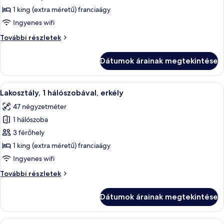
megtekintése:
1 king (extra méretű) franciaágy
Szoba,
Ingyenes wifi
1
Szoba,
További részletek
king
1
(extra
king
Dátumok árainak megtekintése
(extra
méretű)
méretű)
franciaágy
franciaágy
A
Egy modern nappali, melyben egy piros
5
további
Lakosztály, 1 hálószobával, erkély
következő
részletei
47 négyzetméter
szoba
1 hálószoba
összes
képének
3 férőhely
megtekintése:
1 king (extra méretű) franciaágy
Lakosztály,
Ingyenes wifi
1
Lakosztály,
További részletek
hálószobával,
1
erkély
hálószobával,
Dátumok árainak megtekintése
erkély
további
részletei
A
Egy modern szállodai szoba, melyben eg