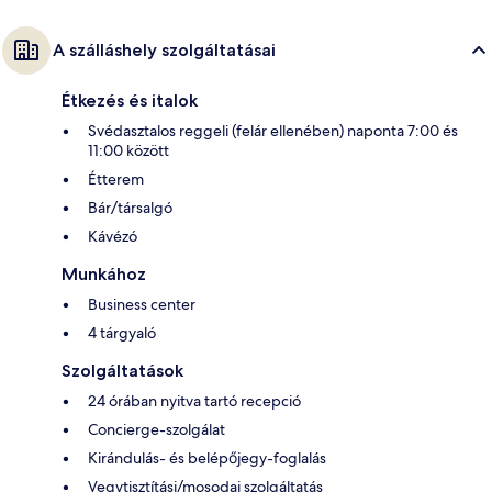
A szálláshely szolgáltatásai
Étkezés és italok
Svédasztalos reggeli (felár ellenében) naponta 7:00 és
11:00 között
Étterem
Bár/társalgó
Kávézó
Munkához
Business center
4 tárgyaló
Szolgáltatások
24 órában nyitva tartó recepció
Concierge-szolgálat
Kirándulás- és belépőjegy-foglalás
Vegytisztítási/mosodai szolgáltatás