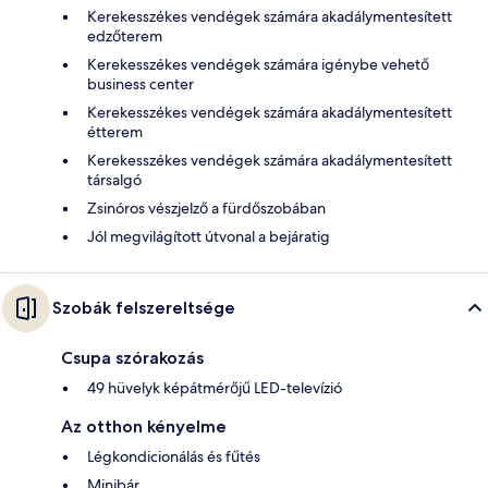
Kerekesszékes vendégek számára akadálymentesített
edzőterem
Kerekesszékes vendégek számára igénybe vehető
business center
Kerekesszékes vendégek számára akadálymentesített
étterem
Kerekesszékes vendégek számára akadálymentesített
társalgó
Zsinóros vészjelző a fürdőszobában
Jól megvilágított útvonal a bejáratig
Szobák felszereltsége
Csupa szórakozás
49 hüvelyk képátmérőjű LED-televízió
Az otthon kényelme
Légkondicionálás és fűtés
Minibár