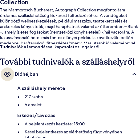
Collection
The Marmorosch Bucharest, Autograph Collection megfontolásra
érdemes szálláslehetőség Bukarest felfedezéséhez. A vendégeket
különböző wellnesskezelések, például masszázs, testtekercselés és
arckezelés kényeztetik, majd haraphatnak valamit az étteremben – Blank
–, amely ízletes fogásokat (nemzetközi konyha ételei) kínál vacsorára. A
luxusszínvonalú hotel más fontos előnyei például a következők: beltéri
medence, bár/társalgó, fitneszlétesítmény. Más utazók jó véleménnyel
Tudnivalók a lemondással kapcsolatos jogaidról
vannak a szálláshely következő jellemzőiről: segítőkész személyzet és a
szálláshely általános állapota. Rövid sétával megközelíthető a
További tudnivalók a szálláshelyről
tömegközlekedés: Egyetem állomás 6 perc séta.
Dióhéjban
A szálláshely mérete
217 szoba
6 emelet
Érkezés/távozás
A bejelentkezés kezdete: 15:00
Kései bejelentkezés az elérhetőség függvényében
lehetséges