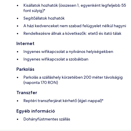
Kisállatok hozhatók (összesen 1, egyenként legfeljebb 55
font súlyig)*
Segítőállatok hozhatók
A házi kedvenceket nem szabad felügyelet nélkül hagyni
Rendelkezésre állnak a következők: etető és itató tálak
Internet
Ingyenes wifikapcsolat a nyilvános helyiségekben
Ingyenes wifikapcsolat a szobákban
Parkolás
Parkolás a szálláshely körzetében 200 méter távolságig
(naponta 170 RON)
Transzfer
Reptéri transzferjárat kérhető (éjjel-nappal)*
Egyéb információ
Dohányfüstmentes szállás