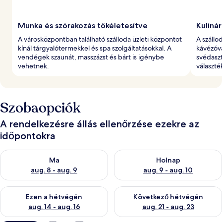
Munka és szórakozás tökéletesítve
Kulinár
A városközpontban található szálloda üzleti központot
A szállo
kínál tárgyalótermekkel és spa szolgáltatásokkal. A
kávézóva
vendégek szaunát, masszázst és bárt is igénybe
svédaszt
vehetnek.
választé
Szobaopciók
A rendelkezésre állás ellenőrzése ezekre az
időpontokra
A ma esti rendelkezésre állás ellenőrzése: aug. 8 - aug. 9
A holnapi rendelkezésre állás e
Ma
Holnap
aug. 8 - aug. 9
aug. 9 - aug. 10
A mostani hétvégi rendelkezésre állás ellenőrzése: aug. 14 - au
A következő hétvégi rendelkezé
Ezen a hétvégén
Következő hétvégén
aug. 14 - aug. 16
aug. 21 - aug. 23