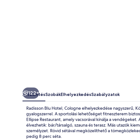
122+
Áttekintés
Szobák
Elhelyezkedés
Szabályzatok
Radisson Blu Hotel, Cologne elhelyezkedése nagyszerű, Köl
gyalogszerrel. A sportolási lehetőséget fitneszterem biztos
Ellipse Restaurant, amely vacsorával kínálja a vendégeket.
élvezhetik: bár/társalgó, szauna és terasz. Más utazók kiem
személyzet. Rövid sétával megközelíthető a tömegközleke
pedig 8 perc séta.