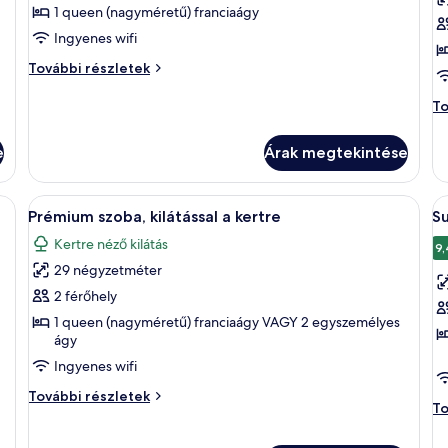
megtekintése:
m
1 queen (nagyméretű) franciaágy
Junior
P
Ingyenes wifi
lakosztály,
s
Junior
További részletek
kilátással
e
lakosztály,
a
kilátással
P
To
a
kertre
sz
kertre
er
e
Árak megtekintése
további
to
részletei
ré
ben egy nagy ágy, egy íróasztal található, és az ablakon keresztül kilátás ny
A
Egy modern szoba, melyben van egy fa ír
A
12
Prémium szoba, kilátással a kertre
Su
következő
k
Kertre néző kilátás
szoba
s
9,
29 négyzetméter
összes
ö
képének
k
2 férőhely
megtekintése:
m
1 queen (nagyméretű) franciaágy VAGY 2 egyszemélyes
ágy
Prémium
S
szoba,
s
Ingyenes wifi
kilátással
Prémium
További részletek
Su
To
a
szoba,
sz
kilátással
kertre
to