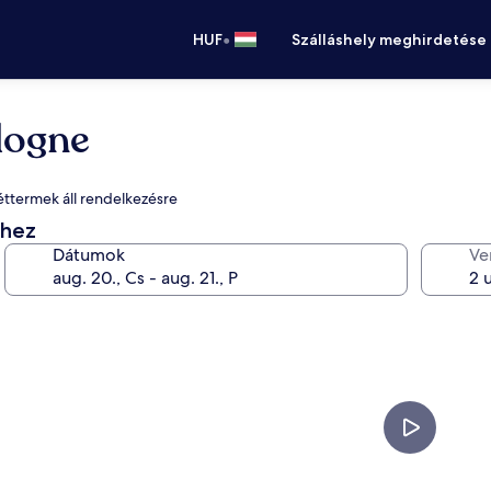
•
HUF
Szálláshely meghirdetése
logne
 éttermek áll rendelkezésre
éhez
Dátumok
Ve