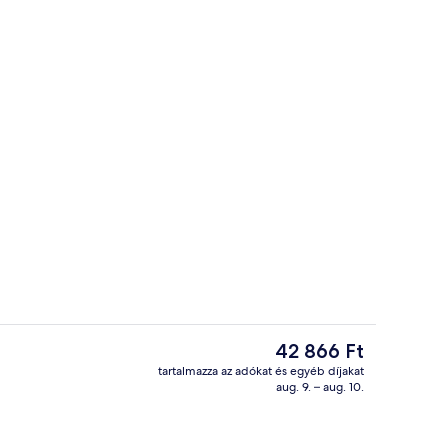
Lobby
ideója
A
42 866 Ft
jelenlegi
tartalmazza az adókat és egyéb díjakat
ár
aug. 9. – aug. 10.
Lobby
42 866 Ft