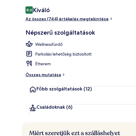
Értékelések
Kiváló
8,6
8,6 ennyiből: 10
Az összes (744) értékelés megtekintése
Lobby
Népszerű szolgáltatások
Wellnessfürdő
Parkolási lehetőség biztosított
Étterem
Összes mutatása
Főbb szolgáltatások
(12)
Családoknak
(6)
Miért szeretjük ezt a szálláshelyet