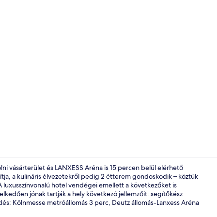
Szálláshely v
ni vásárterület és LANXESS Aréna is 15 percen belül elérhető
ítja, a kulináris élvezetekről pedig 2 étterem gondoskodik – köztük
 A luxusszínvonalú hotel vendégei emellett a következőket is
Külső rész
elkedően jónak tartják a hely következó jellemzőit: segítőkész
dés: Kölnmesse metróállomás 3 perc, Deutz állomás-Lanxess Aréna