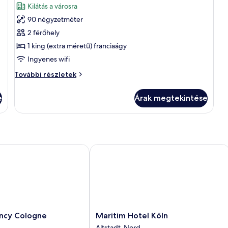
Kilátás a városra
szoba
90 négyzetméter
összes
képének
2 férőhely
megtekintése:
1 king (extra méretű) franciaágy
Elnöki
Ingyenes wifi
lakosztály
Elnöki
További részletek
(Cathedral
lakosztály
View)
(Cathedral
e
Árak megtekintése
View)
további
részletei
y Cologne
Maritim Hotel Köln
Maritim
ncy Cologne
Maritim Hotel Köln
Hotel
Altstadt-Nord