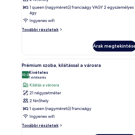
megtekintése:
1 queen (nagyméretű) franciaágy VAGY 2 egyszemélyes
Standard
ágy
szoba
Ingyenes wifi
Standard
További részletek
szoba
további
részletei
Árak megtekintés
A
Egy modern szállodaszoba, amely
11
Prémium szoba, kilátással a városra
következő
Kivételes
szoba
10,0
10-ből 10,0
(1
1 értékelés
összes
értékelés)
Kilátás a városra
képének
21 négyzetméter
megtekintése:
2 férőhely
Prémium
1 queen (nagyméretű) franciaágy
szoba,
Ingyenes wifi
kilátással
a
Prémium
További részletek
városra
szoba,