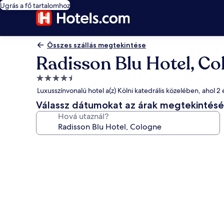
Ugrás a fő tartalomhoz
Összes szállás megtekintése
Radisson Blu Hotel, Co
4.5
csillagos
Luxusszínvonalú hotel a(z) Kölni katedrális közelében, ahol 2
szálláshely
Válassz dátumokat az árak megtekintés
Hová utaznál?
A(z)
Radisson
Blu
Hotel,
Cologne
képgalériája