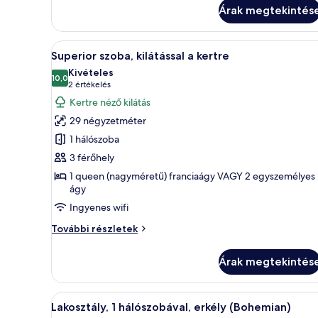
kilátással
Árak megtekintés
a
városra
további
A
Egy modern szállodaszoba, amel
12
részletei
Superior szoba, kilátással a kertre
következő
Kivételes
szoba
10,0
10-ből 10,0
(2
2 értékelés
összes
értékelés)
Kertre néző kilátás
képének
29 négyzetméter
megtekintése:
1 hálószoba
Superior
3 férőhely
szoba,
1 queen (nagyméretű) franciaágy VAGY 2 egyszemélyes
kilátással
ágy
a
Ingyenes wifi
kertre
Superior
További részletek
szoba,
kilátással
Árak megtekintés
a
kertre
további
A
Egy modern hálószoba, amelybe
8
részletei
Lakosztály, 1 hálószobával, erkély (Bohemian)
következő