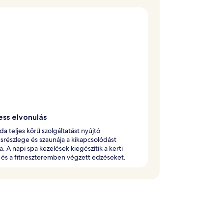
ess elvonulás
oda teljes körű szolgáltatást nyújtó
srészlege és szaunája a kikapcsolódást
ja. A napi spa kezelések kiegészítik a kerti
 és a fitneszteremben végzett edzéseket.