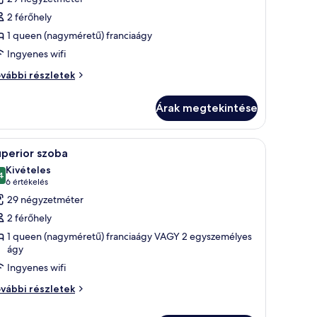
egtekintése:
2 férőhely
rémium
1 queen (nagyméretű) franciaágy
zoba,
Ingyenes wifi
rkély
rémium
vábbi részletek
oba,
kély
Árak megtekintése
vábbi
szletei
ílik a városra.
óasztal, egy bőr szék, egy kis, kerek asztal lámpával, és nagy ablakokon kere
Egy gondosan megterített ágy, rajta egy fehér
14
perior szoba
övetkező
Kivételes
zoba
4
10-ből 9,4
(6
6 értékelés
sszes
értékelés)
29 négyzetméter
épének
2 férőhely
egtekintése:
1 queen (nagyméretű) franciaágy VAGY 2 egyszemélyes
uperior
ágy
zoba
Ingyenes wifi
perior
vábbi részletek
oba
vábbi