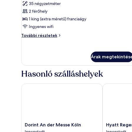
35 négyzetméter
szoba
2 férőhely
összes
képének
1 king (extra méretű) franciaágy
megtekintése:
Ingyenes wifi
Lakosztály,
Lakosztály,
További részletek
1
1
hálószobával,
hálószobával,
erkély
erkély
(Bohemian)
Árak megtekintés
(Bohemian)
további
részletei
Hasonló szálláshelyek
Dorint An der Messe Köln
Hyatt Regenc
Dorint
Hyatt
Dorint An der Messe Köln
Hyatt Rege
An
Regency
Innenstadt
Innenstadt