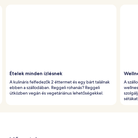
Ételek minden ízlésnek
Welln
A kulináris felfedezők 2 éttermet és egy bárt találnak
A száll
ebben a szállodában. Reggeli rohanás? Reggeli
wellnes
útközben vegán és vegetáriánus lehetőségekkel.
szolgál
sétákat