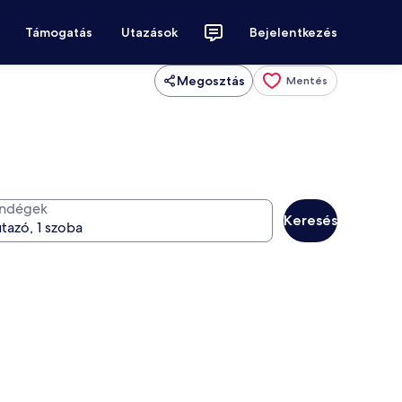
Támogatás
Utazások
Bejelentkezés
Megosztás
Mentés
ndégek
Keresés