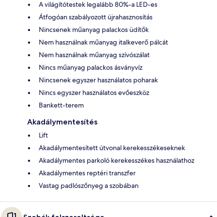
A világítótestek legalább 80%-a LED-es
Átfogóan szabályozott újrahasznosítás
Nincsenek műanyag palackos üdítők
Nem használnak műanyag italkeverő pálcát
Nem használnak műanyag szívószálat
Nincs műanyag palackos ásványvíz
Nincsenek egyszer használatos poharak
Nincs egyszer használatos evőeszköz
Bankett-terem
Akadálymentesítés
Lift
Akadálymentesített útvonal kerekesszékeseknek
Akadálymentes parkoló kerekesszékes használathoz
Akadálymentes reptéri transzfer
Vastag padlószőnyeg a szobában