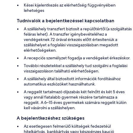
Kései kijelentkezés az elérhetőség függvényében
lehetséges
Tudnivalók a bejelentkezéssel kapcsolatban
A szálláshely transzfert biztosít a repülőtértől (a szolgáltatás
feláras lehet). A transzfer igénybevételéhez a
vendégeknek 72 órával érkezés előtt értesíteniük a
szálláshelyet a foglalási visszaigazolásban megadott
elérhetőségeken.
A recepciós személyzet fogadja a vendégeket érkezéskor.
További részletekkel a szálláshely tud szolgálni a foglalási
visszaigazoláson található elérhetőségen.
A szálláshely által biztosított információk fordításához
automatikus eszközöket használhatunk.
A reggelit tartalmazó díjszabás két felnőtt és két 5 éves
vagy annál fiatalabb gyermek részére tartalmazza a
reggelit. A 6–15 éves gyermekek számára reggelit külön
kell vásárolni a szálláshelyen.
A bejelentkezéshez szükséges
Az esetlegesen felmerülő költségek fedezetéül
hitelkártyás, bankkártyás vagy készpénzes kaució