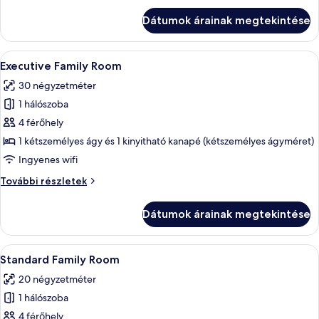
queen
1
Dátumok árainak megtekintése
queen
(nagyméretű)
(nagyméretű)
franciaágy
franciaágy
A
Egy szállodai szoba, amelyben egy nag
11
további
Executive Family Room
következő
részletei
30 négyzetméter
szoba
1 hálószoba
összes
képének
4 férőhely
megtekintése:
1 kétszemélyes ágy és 1 kinyitható kanapé (kétszemélyes ágyméret)
Executive
Ingyenes wifi
Family
Executive
További részletek
Room
Family
Room
Dátumok árainak megtekintése
további
részletei
A
Egy szállodai szoba, amelyben található
9
Standard Family Room
következő
20 négyzetméter
szoba
1 hálószoba
összes
képének
4 férőhely