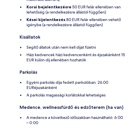
Korai bejelentkezésre
50 EUR felár ellenében van
lehetőség (a rendelkezésre állástól függően)
Kései kijelentkezés
80 EUR felár ellenében vehető
igénybe (a rendelkezésre állástól függően)
Kisállatok
Segítő állatok után nem kell díjat fizetni
Házi kedvencek házi kedvencenként és éjszakánként 15
EUR külön díj ellenében hozhatók
Parkolás
Egyéni parkolás díja fedett parkolóban: 26.00
EURéjszakánként
A parkolás magassági korlátokkal lehetséges
Medence, wellnessfürdő és edzőterem (ha van)
A medence a következő időszakban használható: 6:00
– 0:00