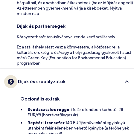
bárpultnál, és a szabadban étkezhetnek (ha az időjárás engedi).
Az étteremben gyermekmenü várja a kisebbeket. Nyitva
minden nap
Díjak és partnerségek
Környezetbarát tanúsítvánnyal rendelkező szálláshely
Ez a szálláshely részt vesz a környezetre, a közösségre, a
kulturális örökségre és/vagy a helyi gazdaság gyakorolt hatást
mérő Green Key (Foundation for Environmental Education)
programban.
Díjak és szabályzatok
Opcionális extrák
Svédasztalos reggeli
felár ellenében kérhető: 28
EUR/fő (hozzávetőleges ár)
Reptéri transzfer
140 EURjárművenkéntegyirányú
utanként felár ellenében vehető igénybe (a férőhelyek
maximális száma 4)