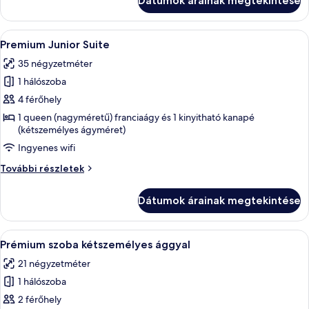
Dátumok árainak megtekintése
Skyline
View
View
további
A
Egy szállodai szoba, amelyben található 
10
részletei
Premium Junior Suite
következő
35 négyzetméter
szoba
1 hálószoba
összes
képének
4 férőhely
megtekintése:
1 queen (nagyméretű) franciaágy és 1 kinyitható kanapé
(kétszemélyes ágyméret)
Premium
Junior
Ingyenes wifi
Suite
Premium
További részletek
Junior
Suite
Dátumok árainak megtekintése
további
részletei
A
Prémium szoba kétszemélyes ággyal |
8
Prémium szoba kétszemélyes ággyal
következő
21 négyzetméter
szoba
1 hálószoba
összes
képének
2 férőhely