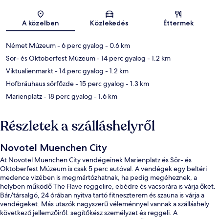
Térkép
A közelben
Közlekedés
Éttermek
Német Múzeum
- 6 perc gyalog
- 0.6 km
Sör- és Oktoberfest Múzeum
- 14 perc gyalog
- 1.2 km
Viktualienmarkt
- 14 perc gyalog
- 1.2 km
Hofbräuhaus sörfőzde
- 15 perc gyalog
- 1.3 km
Marienplatz
- 18 perc gyalog
- 1.6 km
Részletek a szálláshelyről
Novotel Muenchen City
At Novotel Muenchen City vendégeinek Marienplatz és Sör- és
Oktoberfest Múzeum is csak 5 perc autóval. A vendégek egy beltéri
medence vizében is megmártózhatnak, ha pedig megéheznek, a
helyben működő The Flave reggelire, ebédre és vacsorára is várja őket.
Bár/társalgó, 24 órában nyitva tartó fitneszterem és szauna is várja a
vendégeket. Más utazók nagyszerű véleménnyel vannak a szálláshely
következő jellemzőiről: segítőkész személyzet és reggeli. A