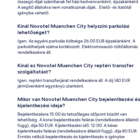
összegű díjat számítanak fel házi kedvencenként, éjszakánként.
A segítő állatokra nem vonatkoznak díjak.. Etető- és itatótál
igénybe vehető.
Kínál Novotel Muenchen City helyszíni parkolási
lehetőséget?
Igen. Az egyéni parkolás költsége 26.00 EUR éjszakánként. A
parkolóhelyek száma korlátozott. Elektromosautó-töltőállomás
rendelkezésre áll.
Kínál ez Novotel Muenchen City reptéri transzfer
szolgáltatást?
Igen, reptéri transzferjárat rendelkezésre áll. A díj 140 EUR
járművenként egyirányú utanként.
Mikor van Novotel Muenchen City bejelentkezési és
kijelentkezési ideje?
Bejelentkezésre 15:00 és tetszőleges időpont között van
lehetőség. A korai bejelentkezés feláras (rendelkezésre állástól
függ), díja 50 EUR. Kijelentkezési idő: 12:00. A kései
kijelentkezés feláras (rendelkezésre állástól függ), díja 80 EUR.
Érintés nélküli bejelentkezés és kijelentkezés is igénybe