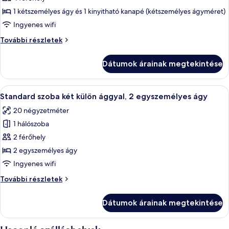
megtekintése:
1 kétszemélyes ágy és 1 kinyitható kanapé (kétszemélyes ágyméret)
Standard
Ingyenes wifi
Family
Standard
További részletek
Room
Family
Room
Dátumok árainak megtekintése
további
részletei
A
Egy szállodai szoba, két ággyal, egy kis
8
Standard szoba két külön ággyal, 2 egyszemélyes ágy
következő
20 négyzetméter
szoba
1 hálószoba
összes
képének
2 férőhely
megtekintése:
2 egyszemélyes ágy
Standard
Ingyenes wifi
szoba
Standard
További részletek
két
szoba
külön
két
Dátumok árainak megtekintése
külön
ággyal,
ággyal,
2
2