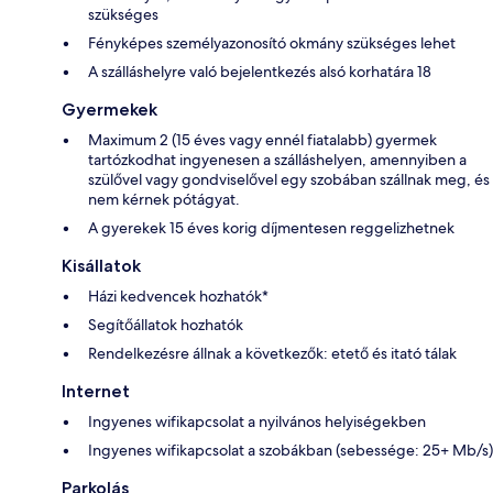
szükséges
Fényképes személyazonosító okmány szükséges lehet
A szálláshelyre való bejelentkezés alsó korhatára 18
Gyermekek
Maximum 2 (15 éves vagy ennél fiatalabb) gyermek
tartózkodhat ingyenesen a szálláshelyen, amennyiben a
szülővel vagy gondviselővel egy szobában szállnak meg, és
nem kérnek pótágyat.
A gyerekek 15 éves korig díjmentesen reggelizhetnek
Kisállatok
Házi kedvencek hozhatók*
Segítőállatok hozhatók
Rendelkezésre állnak a következők: etető és itató tálak
Internet
Ingyenes wifikapcsolat a nyilvános helyiségekben
Ingyenes wifikapcsolat a szobákban (sebessége: 25+ Mb/s)
Parkolás