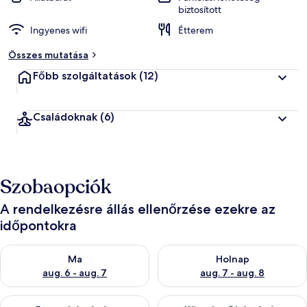
biztosított
Ingyenes wifi
Étterem
Összes mutatása
Főbb szolgáltatások
(12)
Családoknak
(6)
Szobaopciók
A rendelkezésre állás ellenőrzése ezekre az
időpontokra
A ma esti rendelkezésre állás ellenőrzése: aug. 6 - aug. 7
A holnapi rendelkezésre állás e
Ma
Holnap
aug. 6 - aug. 7
aug. 7 - aug. 8
A mostani hétvégi rendelkezésre állás ellenőrzése: aug. 7 - aug
A következő hétvégi rendelkezé