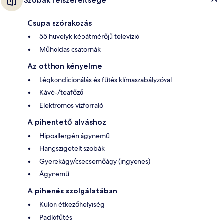
Szobák felszereltsége
Csupa szórakozás
55 hüvelyk képátmérőjű televízió
Műholdas csatornák
Az otthon kényelme
Légkondicionálás és fűtés klímaszabályzóval
Kávé-/teafőző
Elektromos vízforraló
A pihentető alváshoz
Hipoallergén ágynemű
Hangszigetelt szobák
Gyerekágy/csecsemőágy (ingyenes)
Ágynemű
A pihenés szolgálatában
Külön étkezőhelyiség
Padlófűtés