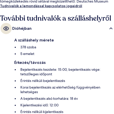
tömegközlekedés rövid sétával megközelíthető: Deutsches Museum
villamosmegálló 6 perc, Am Gasteig villamosmegálló pedig 6 perc séta.
Tudnivalók a lemondással kapcsolatos jogaidról
További tudnivalók a szálláshelyről
Dióhéjban
A szálláshely mérete
378 szoba
5 emelet
Érkezés/távozás
Bejelentkezés kezdete: 15:00, bejelentkezés vége:
tetszőleges időpont
Érintés nélküli bejelentkezés
Korai bejelentkezés az elérhetőség függvényében
lehetséges
A bejelentkezés alsó korhatára: 18 év
Kijelentkezési idő: 12:00
Érintés nélküli kijelentkezés