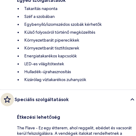
Egyéb szolgáltatások
Takarítás naponta
Széf a szobában
Egybenyíló/szomszédos szobák kérhetők
Külső folyosóról történő megközelítés
Környezetbarát piperecikkek
Környezetbarát tisztítószerek
Energiatakarékos kapcsolók
LED-es világítótestek
Hulladék-újrahasznosítás
Kizárólag víztakarékos zuhanyzók
Speciális szolgáltatások
Étkezési lehetőség
The Flave - Ez egy étterem, ahol reggelit, ebédet és vacsorát
kerül felszolgálásra. A vendégek italokat rendelhetnek a