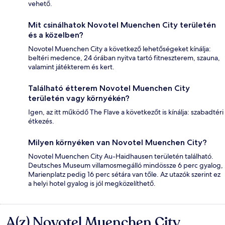
vehető.
Mit csinálhatok Novotel Muenchen City területén
és a közelben?
Novotel Muenchen City a következő lehetőségeket kínálja:
beltéri medence, 24 órában nyitva tartó fitneszterem, szauna,
valamint játékterem és kert.
Található étterem Novotel Muenchen City
területén vagy környékén?
Igen, az itt működő The Flave a következőt is kínálja: szabadtéri
étkezés.
Milyen környéken van Novotel Muenchen City?
Novotel Muenchen City Au-Haidhausen területén található.
Deutsches Museum villamosmegálló mindössze 6 perc gyalog,
Marienplatz pedig 16 perc sétára van tőle. Az utazók szerint ez
a helyi hotel gyalog is jól megközelíthető.
A(z) Novotel Muenchen City
Értékelések