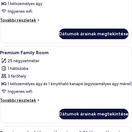
megtekintése:
1 kétszemélyes ágy
Prémium
Ingyenes wifi
szoba
Prémium
További részletek
kétszemélyes
szoba
ággyal
kétszemélyes
Dátumok árainak megtekintése
ággyal
további
részletei
A
Egy szállodai szoba, amelyben egy nagy
8
Premium Family Room
következő
25 négyzetméter
szoba
1 hálószoba
összes
képének
3 férőhely
megtekintése:
1 kétszemélyes ágy és 1 kinyitható kanapé (egyszemélyes ágy méret)
Premium
Ingyenes wifi
Family
Premium
További részletek
Room
Family
Room
Dátumok árainak megtekintése
további
részletei
A
Egy modern szállodai szoba, amelyben e
4