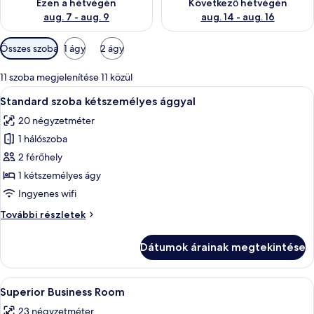
Ezen a hétvégén
Következő hétvégén
aug. 7 - aug. 9
aug. 14 - aug. 16
Szobákhoz
Összes szoba
1 ágy
2 ágy
rendelkezésre
álló
11 szoba megjelenítése 11 közül
szűrők
A
Egy modern szállodai szoba, amelyben 
8
Standard szoba kétszemélyes ággyal
következő
20 négyzetméter
szoba
1 hálószoba
összes
képének
2 férőhely
megtekintése:
1 kétszemélyes ágy
Standard
Ingyenes wifi
szoba
Standard
További részletek
kétszemélyes
szoba
ággyal
kétszemélyes
Dátumok árainak megtekintése
ággyal
további
részletei
A
Egy szállodai szoba, amelyben találhat
10
Superior Business Room
következő
23 négyzetméter