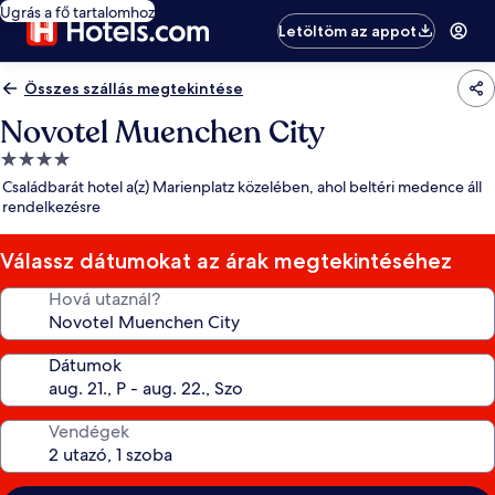
Ugrás a fő tartalomhoz
Letöltöm az appot
Összes szállás megtekintése
Novotel Muenchen City
4.0
csillagos
Családbarát hotel a(z) Marienplatz közelében, ahol beltéri medence áll
szálláshely
rendelkezésre
Válassz dátumokat az árak megtekintéséhez
Hová utaznál?
Dátumok
Vendégek