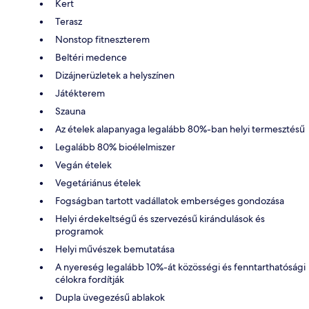
Kert
Terasz
Nonstop fitneszterem
Beltéri medence
Dizájnerüzletek a helyszínen
Játékterem
Szauna
Az ételek alapanyaga legalább 80%-ban helyi termesztésű
Legalább 80% bioélelmiszer
Vegán ételek
Vegetáriánus ételek
Fogságban tartott vadállatok emberséges gondozása
Helyi érdekeltségű és szervezésű kirándulások és
programok
Helyi művészek bemutatása
A nyereség legalább 10%-át közösségi és fenntarthatósági
célokra fordítják
Dupla üvegezésű ablakok