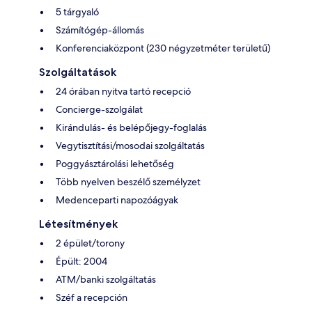
5 tárgyaló
Számítógép-állomás
Konferenciaközpont (230 négyzetméter területű)
Szolgáltatások
24 órában nyitva tartó recepció
Concierge-szolgálat
Kirándulás- és belépőjegy-foglalás
Vegytisztítási/mosodai szolgáltatás
Poggyásztárolási lehetőség
Több nyelven beszélő személyzet
Medenceparti napozóágyak
Létesítmények
2 épület/torony
Épült: 2004
ATM/banki szolgáltatás
Széf a recepción