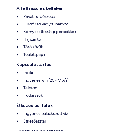
A felfrissülés kellékei
Privát fürdőszoba
Fürdőkád vagy zuhanyzó
Környezetbarát piperecikkek
Hajszárító
Törölközők
Toalettpapír
Kapcsolattartás
Iroda
Ingyenes wifi (25+ Mb/s)
Telefon
Irodai szék
Étkezés és italok
Ingyenes palackozott víz
Étkezőasztal