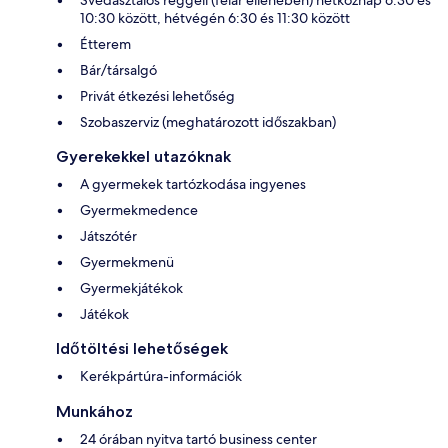
Svédasztalos reggeli (felár ellenében) hétköznap 6:30 és
10:30 között, hétvégén 6:30 és 11:30 között
Étterem
Bár/társalgó
Privát étkezési lehetőség
Szobaszerviz (meghatározott időszakban)
Gyerekekkel utazóknak
A gyermekek tartózkodása ingyenes
Gyermekmedence
Játszótér
Gyermekmenü
Gyermekjátékok
Játékok
Időtöltési lehetőségek
Kerékpártúra-információk
Munkához
24 órában nyitva tartó business center