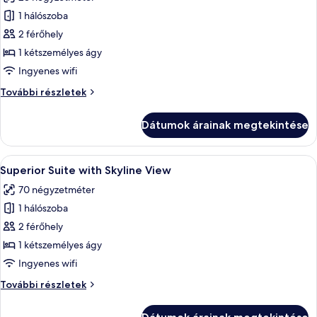
szoba
1 hálószoba
összes
képének
2 férőhely
megtekintése:
1 kétszemélyes ágy
Superior
Ingyenes wifi
Business
Superior
További részletek
Room
Business
Room
Dátumok árainak megtekintése
további
részletei
A
Egy modern szállodai szoba, amelyben e
15
Superior Suite with Skyline View
következő
70 négyzetméter
szoba
1 hálószoba
összes
képének
2 férőhely
megtekintése:
1 kétszemélyes ágy
Superior
Ingyenes wifi
Suite
Superior
További részletek
with
Suite
Skyline
with