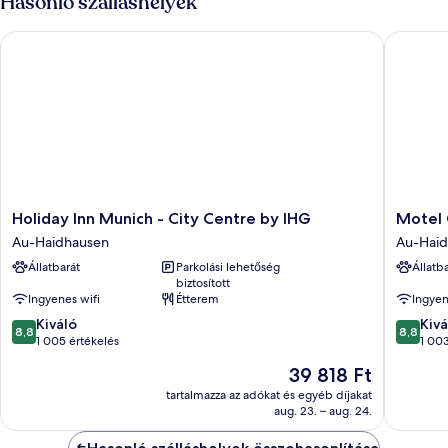
Hasonló szálláshelyek
egyszemélyes
egyszemélyes
ágy
ágy
Holiday Inn Munich - City Centre by IHG
Motel O
további
részletei
Holiday
Motel
Holiday Inn Munich - City Centre by IHG
Motel
Inn
One
Au-Haidhausen
Au-Hai
Munich
Münche
Állatbarát
Parkolási lehetőség
Állatb
-
Deutsch
biztosított
City
Museu
Ingyenes wifi
Étterem
Ingyen
Centre
Au-
8.8
8.8
by
Kiváló
Haidhau
Kivá
8,8
8,8
ennyiből:
ennyiből
IHG
1 005 értékelés
1 003
10,
10,
Au-
Az
39 818 Ft
Kiváló,
Kiváló,
Haidhausen
ár
1 005
1 003
tartalmazza az adókat és egyéb díjakat
39 818 Ft
aug. 23. – aug. 24.
értékelés
értékelé