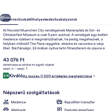
őző
Következő
145+
Áttekintés
Szobák
Elhelyezkedés
Szabályzatok
At Novotel Muenchen City vendégeinek Marienplatz és Sör- és
Oktoberfest Múzeum is csak 5 perc autóval. A vendégek egy beltéri
medence vizében is megmártózhatnak, ha pedig megéheznek, a
helyben működő The Flave reggelire, ebédre és vacsorára is várja
őket. Bár/társalgó, 24 órában nyitva tartó fitneszterem és szauna is
várja a vendégeket. Más utazók nagyszerű véleménnyel vannak a
szálláshely következő jellemzőiről: segítőkész személyzet és reggeli.
A
43 076 Ft
A tömegközlekedés rövid sétával megközelíthető: Deutsches
jelenlegi
tartalmazza az adókat és egyéb díjakat
Museum villamosmegálló 6 perc, Am Gasteig villamosmegálló pedig
ár
szept. 6. – szept. 7.
6 perc séta.
Bár (a szálláshelyen)
43 076 Ft
Értékelések
Kiváló
8,8
Az összes (1 001) értékelés megtekintése
8,8 ennyiből: 10
Népszerű szolgáltatások
Medence
Repülőtéri transzfer
Állatbarát
Parkolási lehetőség