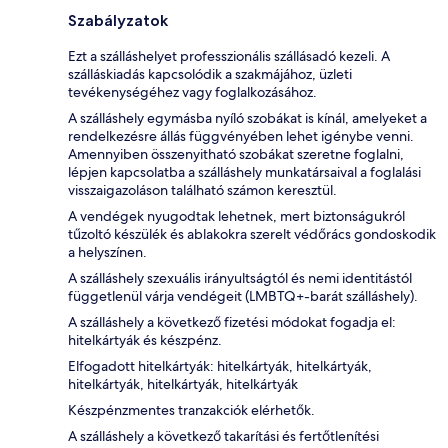
Szabályzatok
Ezt a szálláshelyet professzionális szállásadó kezeli. A
szálláskiadás kapcsolódik a szakmájához, üzleti
tevékenységéhez vagy foglalkozásához.
A szálláshely egymásba nyíló szobákat is kínál, amelyeket a
rendelkezésre állás függvényében lehet igénybe venni.
Amennyiben összenyitható szobákat szeretne foglalni,
lépjen kapcsolatba a szálláshely munkatársaival a foglalási
visszaigazoláson található számon keresztül.
A vendégek nyugodtak lehetnek, mert biztonságukról
tűzoltó készülék és ablakokra szerelt védőrács gondoskodik
a helyszínen.
A szálláshely szexuális irányultságtól és nemi identitástól
függetlenül várja vendégeit (LMBTQ+-barát szálláshely).
A szálláshely a következő fizetési módokat fogadja el:
hitelkártyák és készpénz.
Elfogadott hitelkártyák: hitelkártyák, hitelkártyák,
hitelkártyák, hitelkártyák, hitelkártyák
Készpénzmentes tranzakciók elérhetők.
A szálláshely a következő takarítási és fertőtlenítési