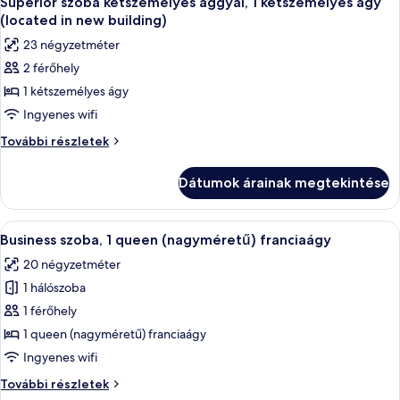
Superior szoba kétszemélyes ággyal, 1 kétszemélyes ágy
következő
(located in new building)
szoba
23 négyzetméter
összes
2 férőhely
képének
1 kétszemélyes ágy
megtekintése:
Superior
Ingyenes wifi
szoba
Superior
További részletek
kétszemélyes
szoba
kétszemélyes
ággyal,
Dátumok árainak megtekintése
ággyal,
1
1
kétszemélyes
kétszemélyes
A
Egy modern szállodai szoba, amelyben e
6
ágy
ágy
Business szoba, 1 queen (nagyméretű) franciaágy
következő
(located
(located
20 négyzetméter
in
szoba
in
new
1 hálószoba
összes
new
building)
képének
1 férőhely
további
building)
megtekintése:
részletei
1 queen (nagyméretű) franciaágy
Business
Ingyenes wifi
szoba,
Business
További részletek
1
szoba,