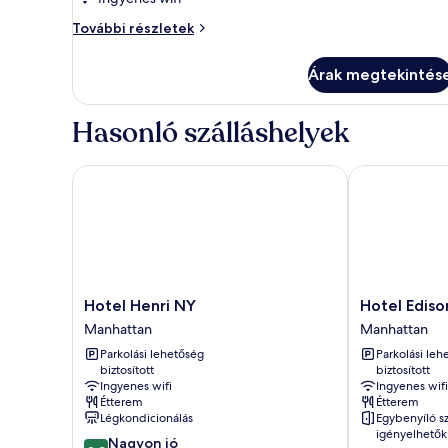
Beds,
Standard
Two
További részletek
Full
Beds,
Árak megtekintés
Standard
további
részletei
Hasonló szálláshelyek
Hotel Henri NY
Hotel Edison
Hotel
Hotel
Hotel Henri NY
Hotel Ediso
Henri
Edison
Manhattan
Manhattan
NY
Times
Parkolási lehetőség
Parkolási leh
Manhattan
Square
biztosított
biztosított
Manhattan
Ingyenes wifi
Ingyenes wifi
Étterem
Étterem
Légkondicionálás
Egybenyíló s
igényelhetők
8.2
Nagyon jó