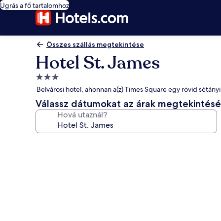
Ugrás a fő tartalomhoz
Összes szállás megtekintése
Hotel St. James
3.0
csillagos
Belvárosi hotel, ahonnan a(z) Times Square egy rövid sétányi
szálláshely
Válassz dátumokat az árak megtekintés
Hová utaznál?
A(z)
Hotel
St.
James
képgalériája