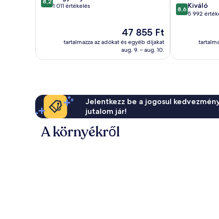
8,2
8.6
Kiváló
ennyiből:
1 011 értékelés
8,6
ennyiből:
5 992 érték
10,
10,
Nagyon
Az
47 855 Ft
Kiváló,
jó,
ár
5 992
1 011
tartalmazza az adókat és egyéb díjakat
tartalm
47 855 Ft
értékelés
értékelés
aug. 9. – aug. 10.
Jelentkezz be a jogosul kedvezmény
jutalom jár!
A környékről