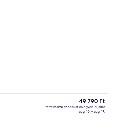
Lobby lounge
ítő videója
A
49 790 Ft
jelenlegi
tartalmazza az adókat és egyéb díjakat
ár
aug. 16. – aug. 17.
 vendégek számára
Széf a szobában és vasaló/vasalódesz
49 790 Ft