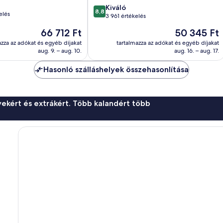
8.8
Kiváló
8,8
elés
ennyiből:
3 961 értékelés
10,
Az
Az
66 712 Ft
50 345 Ft
Kiváló,
ár
ár
3 961
azza az adókat és egyéb díjakat
tartalmazza az adókat és egyéb díjakat
66 712 Ft
50 345 Ft
aug. 9. – aug. 10.
aug. 16. – aug. 17.
értékelés
Hasonló szálláshelyek összehasonlítása
ekért és extrákért. Több kalandért több