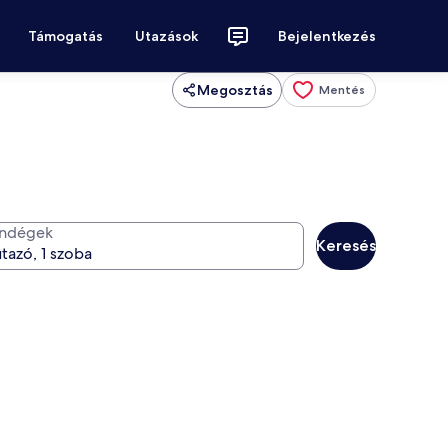
Támogatás
Utazások
Bejelentkezés
Megosztás
Mentés
ndégek
Keresés