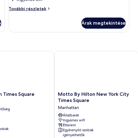
Bed,
Standard
One
További részletek
Full
Bed,
e
Árak megtekintése
Standard
további
részletei
 Times Square
Motto By Hilton New York City Time
Motto
n Times Square
Motto By Hilton New York City
By
Times Square
Hilton
Manhattan
etőség
New
York
Állatbarát
Ingyenes wifi
City
Étterem
Times
zobák
Egybenyíló szobák
Square
igényelhetők
Manhattan