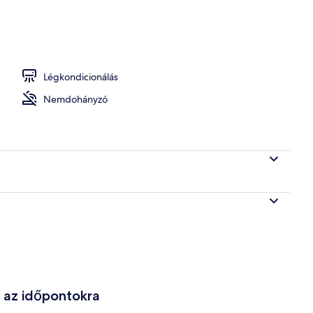
y homlokzata
Légkondicionálás
Nemdohányzó
e az időpontokra