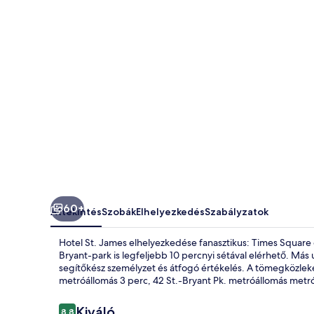
60+
Áttekintés
Szobák
Elhelyezkedés
Szabályzatok
Hotel St. James elhelyezkedése fanasztikus: Times Square é
Bryant-park is legfeljebb 10 percnyi sétával elérhető. Más u
segítőkész személyzet és átfogó értékelés. A tömegközlek
metróállomás 3 perc, 42 St.-Bryant Pk. metróállomás metró
Értékelések
Kiváló
8,8