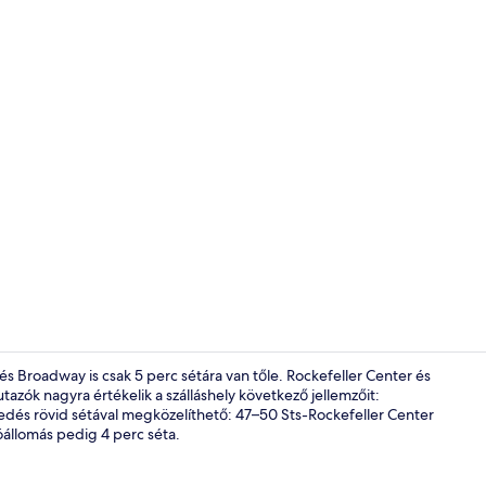
Tartalomkész
s Broadway is csak 5 perc sétára van tőle. Rockefeller Center és
tazók nagyra értékelik a szálláshely következő jellemzőit:
edés rövid sétával megközelíthető: 47–50 Sts-Rockefeller Center
Kerekesszék
állomás pedig 4 perc séta.