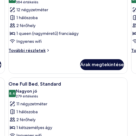
szoba
s
10-ből 8,2
(384
384 értékelés
összes
ö
értékelés)
12 négyzetméter
képének
k
1 hálószoba
megtekintése:
m
2 férőhely
One
O
1 queen (nagyméretű) franciaágy
Queen
K
Ingyenes wifi
Bed,
B
Standard
S
One
O
További részletek
To
Queen
Ki
Bed,
Be
e
Árak megtekintése
Standard
St
további
to
részletei
ré
 egy nagy tükörrel, redőnyös ablakkal és egy fa íróasztallal.
A
Egy gondosan megterített ágy, rajta pir
5
One Full Bed, Standard
következő
Nagyon jó
szoba
8,4
10-ből 8,4
(279
279 értékelés
összes
értékelés)
11 négyzetméter
képének
1 hálószoba
megtekintése:
2 férőhely
One
1 kétszemélyes ágy
Full
Ingyenes wifi