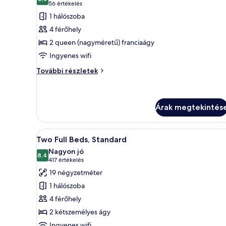
szoba
10-ből 8,0
(56
56 értékelés
összes
értékelés)
1 hálószoba
képének
4 férőhely
megtekintése:
2 queen (nagyméretű) franciaágy
Standard
Ingyenes wifi
szoba,
2
Standard
További részletek
szoba,
queen
2
(nagyméretű)
queen
franciaágy
(nagyméretű)
Árak megtekintés
franciaágy
további
A
Egy szállodai szoba két ággyal,
részletei
11
Two Full Beds, Standard
következő
Nagyon jó
szoba
8,4
10-ből 8,4
(417
417 értékelés
összes
értékelés)
19 négyzetméter
képének
1 hálószoba
megtekintése:
4 férőhely
Two
2 kétszemélyes ágy
Full
Ingyenes wifi