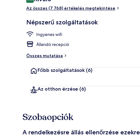
8,8 ennyiből: 10
Az összes (7 768) értékelés megtekintése
A szálláshel
Népszerű szolgáltatások
Ingyenes wifi
Állandó recepció
Összes mutatása
Főbb szolgáltatások
(6)
Az otthon érzése
(6)
Szobaopciók
A rendelkezésre állás ellenőrzése ezekr