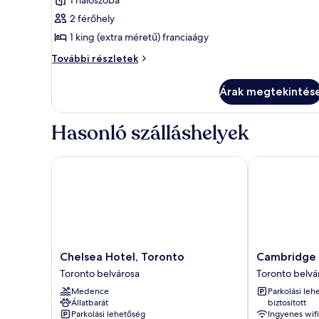
1 hálószoba
megtekintése:
2 férőhely
Deluxe
1 king (extra méretű) franciaágy
szoba,
1
Deluxe
További részletek
szoba,
king
1
(extra
Árak megtekintés
king
méretű)
(extra
franciaágy
méretű)
Hasonló szálláshelyek
franciaágy
további
részletei
Chelsea Hotel, Toronto
Cambridge Su
Chelsea
Cambridge
Chelsea Hotel, Toronto
Cambridge 
Hotel,
Suites
Toronto belvárosa
Toronto belvá
Toronto
Toronto
Medence
Parkolási leh
Toronto
Toronto
Állatbarát
biztosított
belvárosa
belvárosa
Parkolási lehetőség
Ingyenes wifi