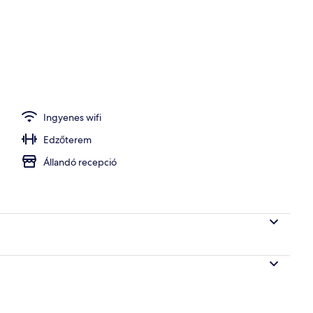
y homlokzata
Ingyenes wifi
Edzőterem
Állandó recepció