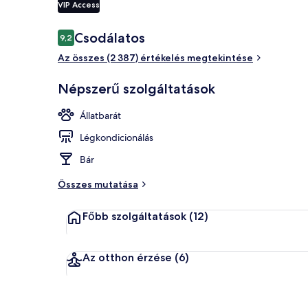
VIP Access
Értékelések
Csodálatos
9,2
9,2 ennyiből: 10
A szálláshel
Az összes (2 387) értékelés megtekintése
Népszerű szolgáltatások
Állatbarát
Légkondicionálás
Bár
Összes mutatása
Főbb szolgáltatások
(12)
Az otthon érzése
(6)