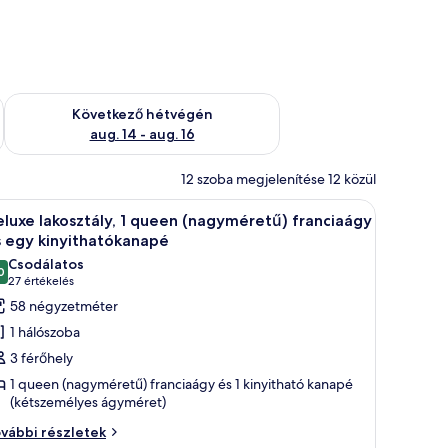
ellenőrzése: aug. 7 - aug. 9
A következő hétvégi rendelkezésre állás ellenőrzése: aug. 14 -
Következő hétvégén
aug. 14 - aug. 16
12 szoba megjelenítése 12 közül
 nagy ágy, egy íróasztal, egy szék és egy síkképernyős televízió található, va
Egy modern nappali, melyben egy kék kanapé,
5
luxe lakosztály, 1 queen (nagyméretű) franciaágy
övetkező
s egy kinyithatókanapé
zoba
Csodálatos
0
sszes
10-ből 9,0
(27
27 értékelés
épének
értékelés)
58 négyzetméter
egtekintése:
1 hálószoba
eluxe
3 férőhely
kosztály,
1 queen (nagyméretű) franciaágy és 1 kinyitható kanapé
(kétszemélyes ágyméret)
ueen
luxe
vábbi részletek
nagyméretű)