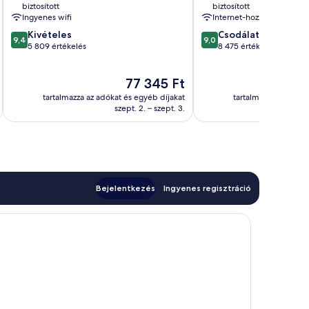
biztosított
biztosított
Ingyenes wifi
Internet-hozzáférés
9.4
9.0
Kivételes
Csodálatos
9,4
9,0
ennyiből:
ennyiből:
5 809 értékelés
8 475 értékelés
10,
10,
Kivételes,
Csodálatos,
Az
77 345 Ft
5 809
8 475
ár
értékelés
értékelés
tartalmazza az adókat és egyéb díjakat
tartalmazza az adóka
77 345 Ft
szept. 2. – szept. 3.
Bejelentkezés
Ingyenes regisztráció