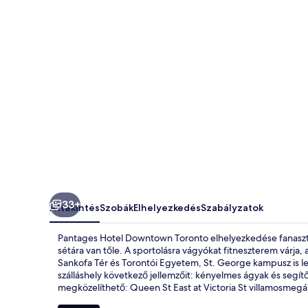
33+
Áttekintés
Szobák
Elhelyezkedés
Szabályzatok
Pantages Hotel Downtown Toronto elhelyezkedése fanasztik
sétára van tőle. A sportolásra vágyókat fitneszterem várja,
Sankofa Tér és Torontói Egyetem, St. George kampusz is le
szálláshely következő jellemzőit: kényelmes ágyak és segí
megközelíthető: Queen St East at Victoria St villamosmegá