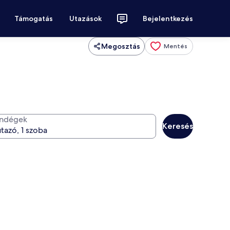
Támogatás
Utazások
Bejelentkezés
Megosztás
Mentés
ndégek
Keresés