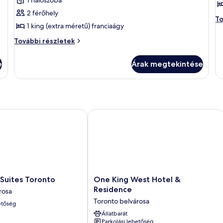
1 hálószoba
megtekintése:
m
2 férőhely
Prémium
C
Ci
To
1 king (extra méretű) franciaágy
sz
szoba
s
1
1
Prémium
További részletek
q
szoba
q
(n
további
(
fr
e
Árak megtekintése
részletei
n
f
to
n
ré
ites Toronto
One King West Hotel & Residence
One
Suites Toronto
One King West Hotel &
King
Residence
rosa
West
Toronto belvárosa
etőség
Hotel
&
Állatbarát
Parkolási lehetőség
Residence