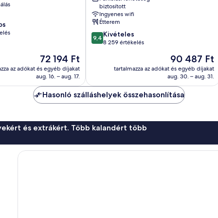
álás
biztosított
Toronto
Ingyenes wifi
belvárosa
Étterem
os
elés
9.4
Kivételes
9,4
ennyiből:
8 259 értékelés
10,
Az
Az
72 194 Ft
90 487 Ft
Kivételes,
ár
ár
8 259
azza az adókat és egyéb díjakat
tartalmazza az adókat és egyéb díjakat
72 194 Ft
90 487 Ft
aug. 16. – aug. 17.
aug. 30. – aug. 31.
értékelés
Hasonló szálláshelyek összehasonlítása
ekért és extrákért. Több kalandért több