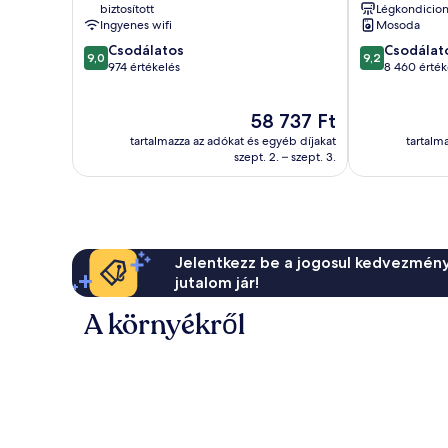
biztosított
Légkondicion
Ingyenes wifi
Mosoda
9.0
9.2
Csodálatos
Csodálat
9,0
9,2
ennyiből:
ennyiből:
974 értékelés
8 460 érték
10,
10,
Csodálatos,
Csodálatos,
Az
58 737 Ft
974
8 460
ár
értékelés
értékelés
tartalmazza az adókat és egyéb díjakat
tartalm
58 737 Ft
szept. 2. – szept. 3.
Jelentkezz be a jogosul kedvezmény
jutalom jár!
A környékről