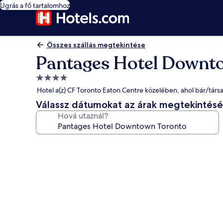
Ugrás a fő tartalomhoz
Összes szállás megtekintése
Pantages Hotel Downt
4.0
csillagos
Hotel a(z) CF Toronto Eaton Centre közelében, ahol bár/társa
szálláshely
Válassz dátumokat az árak megtekintés
Hová utaznál?
A(z)
Pantages
Hotel
Downtown
Toronto
képgalériája