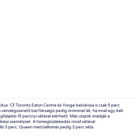
Deluxe lakosz
us: CF Toronto Eaton Centre és Yonge belvárosa is csak 5 perc
 a vendégszerető bár/társalgó pedig örömmel lát, ha innál egy italt.
gfeljebb 15 percnyi sétával elérhető. Más utazók imádják a
Deluxe lakos
tőkész személyzet. A tömegközlekedés rövid sétával
lló 3 perc, Queen metróállomás pedig 3 perc séta.