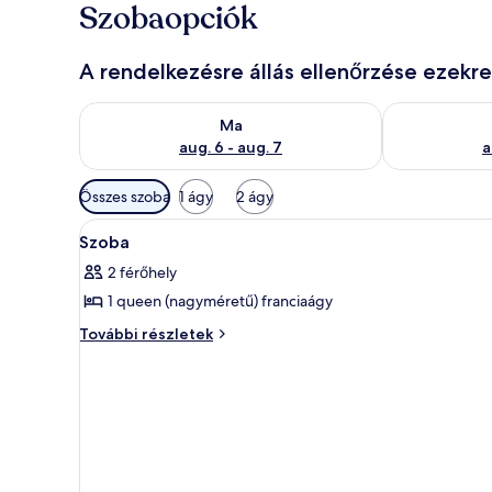
Szobaopciók
A rendelkezésre állás ellenőrzése ezekr
A ma esti rendelkezésre állás ellenőrzése: aug. 6 - au
A holnapi rend
Ma
aug. 6 - aug. 7
a
Szobákhoz
Összes szoba
1 ágy
2 ágy
rendelkezésre
A
Egy szállodai szoba két nagy ággy
álló
4
Szoba
következő
szűrők
2 férőhely
szoba
1 queen (nagyméretű) franciaágy
összes
képének
Szoba
További részletek
további
megtekintése:
részletei
Szoba