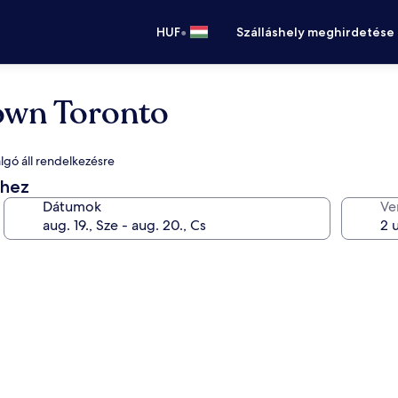
•
HUF
Szálláshely meghirdetése
own Toronto
lgó áll rendelkezésre
éhez
Dátumok
Ve