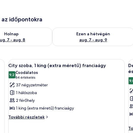
e az időpontokra
g. 7
elkezésre állás ellenőrzése: aug. 7 - aug. 8
A mostani hétvégi rendelkezésre állás 
Holnap
Ezen a hétvégén
ug. 7 - aug. 8
aug. 7 - aug. 9
al, íróasztallal, széssel, televízióval és kilátással a városra.
A
Egy modern szállodaszoba, amelyben egy
A
5
City szoba, 1 king (extra méretű) franciaágy
De
következő
k
é
Csodálatos
szoba
9,2
s
10-ből 9,2
(84
84 értékelés
9,
összes
ö
értékelés)
37 négyzetméter
képének
k
1 hálószoba
megtekintése:
m
2 férőhely
City
D
1 king (extra méretű) franciaágy
szoba,
la
1
1
City
További részletek
szoba,
king
q
1
De
To
(extra
(
king