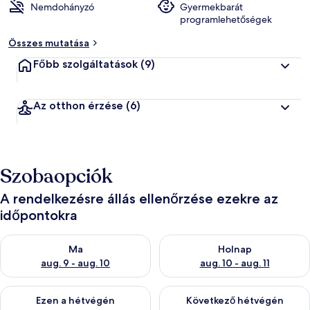
Nemdohányzó
Gyermekbarát
programlehetőségek
Összes mutatása
Főbb szolgáltatások
(9)
Az otthon érzése
(6)
Szobaopciók
A rendelkezésre állás ellenőrzése ezekre az
időpontokra
A ma esti rendelkezésre állás ellenőrzése: aug. 9 - aug. 10
A holnapi rendelkezésre állás e
Ma
Holnap
aug. 9 - aug. 10
aug. 10 - aug. 11
A mostani hétvégi rendelkezésre állás ellenőrzése: aug. 14 - au
A következő hétvégi rendelkezé
Ezen a hétvégén
Következő hétvégén