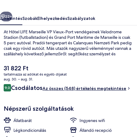
Port
képgalériája
őző
Következő
22+
Áttekintés
Szobák
Elhelyezkedés
Szabályzatok
At Hôtel LIFE Marseille VP Vieux-Port vendégeinek Velodrome
Stadion (futballstadion) és Grand Port Maritime de Marseille is csak
5 perc autóval. Pradói tengerpart és Calanques Nemzeti Park pedig
csak egy rövid autóút. Más utazók nagyszerű véleménnyel vannak a
szálláshely következő jellemzőiről: segítőkész személyzet és
elhelyezkedés. Rövid sétával megközelíthető a tömegközlekedés:
Vieux-Port – Hôtel de ville metróállomás csak pár lépés, Estrangin
A
31 822 Ft
Préfecture metróállomás pedig 8 perc séta.
jelenlegi
tartalmazza az adókat és egyéb díjakat
ár
aug. 30. – aug. 31.
Kilátás a szobából
31 822 Ft
Értékelések
Csodálatos
9,0
Az összes (548) értékelés megtekintése
9,0 ennyiből: 10
Népszerű szolgáltatások
Állatbarát
Ingyenes wifi
Légkondicionálás
Állandó recepció