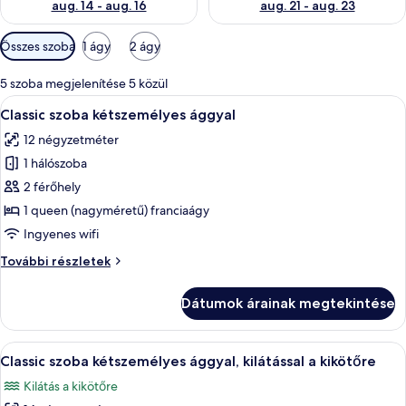
aug. 14 - aug. 16
aug. 21 - aug. 23
Szobákhoz
Összes szoba
1 ágy
2 ágy
rendelkezésre
álló
5 szoba megjelenítése 5 közül
szűrők
A
Egy szállodai szoba, amelyben egy nagy
4
Classic szoba kétszemélyes ággyal
következő
12 négyzetméter
szoba
1 hálószoba
összes
képének
2 férőhely
megtekintése:
1 queen (nagyméretű) franciaágy
Classic
Ingyenes wifi
szoba
Classic
További részletek
kétszemélyes
szoba
ággyal
kétszemélyes
Dátumok árainak megtekintése
ággyal
további
részletei
A
Egy szállodai szoba, amelyben találhat
6
Classic szoba kétszemélyes ággyal, kilátással a kikötőre
következő
Kilátás a kikötőre
szoba