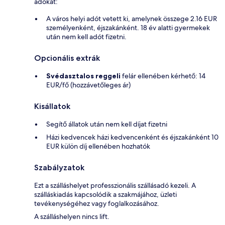
adókat:
A város helyi adót vetett ki, amelynek összege 2.16 EUR
személyenként, éjszakánként. 18 év alatti gyermekek
után nem kell adót fizetni.
Opcionális extrák
Svédasztalos reggeli
felár ellenében kérhető: 14
EUR/fő (hozzávetőleges ár)
Kisállatok
Segítő állatok után nem kell díjat fizetni
Házi kedvencek házi kedvencenként és éjszakánként 10
EUR külön díj ellenében hozhatók
Szabályzatok
Ezt a szálláshelyet professzionális szállásadó kezeli. A
szálláskiadás kapcsolódik a szakmájához, üzleti
tevékenységéhez vagy foglalkozásához.
A szálláshelyen nincs lift.