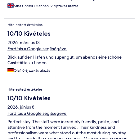
Miss Cheryl l Hannan, 2 éjszakás utazás
Hitelesített értékelés
10/10 Kivételes
2026. március 13.
Fordítás a Google segítségével
Blick auf den Hafen und super gut, um abends eine schöne
Gaststätte zu finden
Olaf, 6 éjszakás utazás
Hitelesített értékelés
10/10 Kivételes
2026. június 8.
Fordítás a Google segítségével
Perfect stay. The staff were incredibly friendly, polite, and
attentive from the moment I arrived. Their kindness and
professionalism were what stood out the most during my stay
and truly made the experience special. My room was spacious,