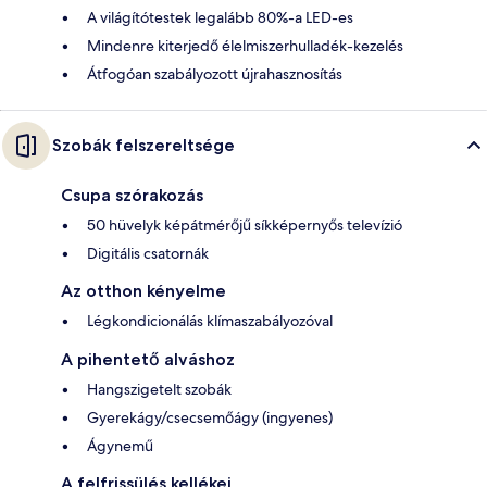
A világítótestek legalább 80%-a LED-es
Mindenre kiterjedő élelmiszerhulladék-kezelés
Átfogóan szabályozott újrahasznosítás
Szobák felszereltsége
Csupa szórakozás
50 hüvelyk képátmérőjű síkképernyős televízió
Digitális csatornák
Az otthon kényelme
Légkondicionálás klímaszabályozóval
A pihentető alváshoz
Hangszigetelt szobák
Gyerekágy/csecsemőágy (ingyenes)
Ágynemű
A felfrissülés kellékei