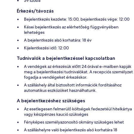
39 szoba
Érkezés/távozás
Bejelentkezés kezdete: 15:00, bejelentkezés vége: 12:00
Kései bejelentkezés az elérhetőség függvényében
lehetséges
A bejelentkezés alsó korhatára: 18 év
Kijelentkezési idő: 12:00
Tudnivalók a bejelentkezéssel kapcsolatban
A vendégek az érkezésük előtt 24 órával e-mailben kapják
meg a bejelentkezési tudnivalókat. A recepciós személyzet
fogadja a vendégeket érkezéskor.
A szálláshely által biztosított információk fordításához
automatikus eszközöket használhatunk.
A bejelentkezéshez szükséges
Az esetlegesen felmerülő költségek fedezetéül hitelkártya
vagy készpénzes kaució szükséges
Fényképes személyazonosító okmány szükséges lehet
A szálláshelyre való bejelentkezés alsó korhatára 18