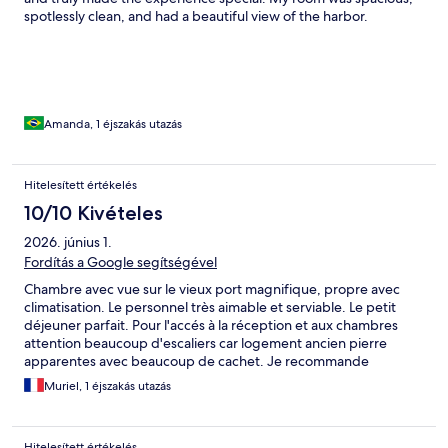
spotlessly clean, and had a beautiful view of the harbor.
Everything was very comfortable, and I felt completely at ease
throughout my visit. I only stayed for one night, but I would
absolutely return and would happily recommend this hotel to
others.
Amanda, 1 éjszakás utazás
Hitelesített értékelés
10/10 Kivételes
2026. június 1.
Fordítás a Google segítségével
Chambre avec vue sur le vieux port magnifique, propre avec
climatisation. Le personnel très aimable et serviable. Le petit
déjeuner parfait. Pour l'accés à la réception et aux chambres
attention beaucoup d'escaliers car logement ancien pierre
apparentes avec beaucoup de cachet. Je recommande
fortement.
Muriel, 1 éjszakás utazás
Hitelesített értékelés