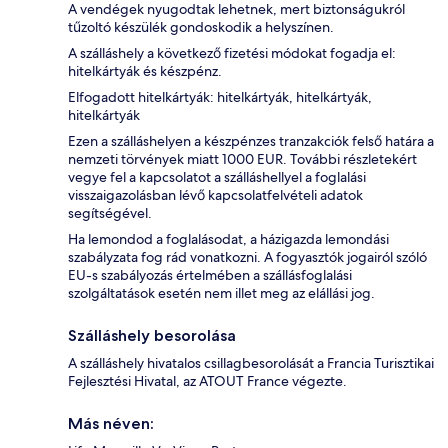
A vendégek nyugodtak lehetnek, mert biztonságukról
tűzoltó készülék gondoskodik a helyszínen.
A szálláshely a következő fizetési módokat fogadja el:
hitelkártyák és készpénz.
Elfogadott hitelkártyák: hitelkártyák, hitelkártyák,
hitelkártyák
Ezen a szálláshelyen a készpénzes tranzakciók felső határa a
nemzeti törvények miatt 1000 EUR. További részletekért
vegye fel a kapcsolatot a szálláshellyel a foglalási
visszaigazolásban lévő kapcsolatfelvételi adatok
segítségével.
Ha lemondod a foglalásodat, a házigazda lemondási
szabályzata fog rád vonatkozni. A fogyasztók jogairól szóló
EU-s szabályozás értelmében a szállásfoglalási
szolgáltatások esetén nem illet meg az elállási jog.
Szálláshely besorolása
A szálláshely hivatalos csillagbesorolását a Francia Turisztikai
Fejlesztési Hivatal, az ATOUT France végezte.
Más néven: