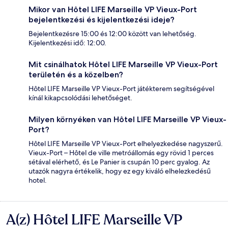
Mikor van Hôtel LIFE Marseille VP Vieux-Port
bejelentkezési és kijelentkezési ideje?
Bejelentkezésre 15:00 és 12:00 között van lehetőség.
Kijelentkezési idő: 12:00.
Mit csinálhatok Hôtel LIFE Marseille VP Vieux-Port
területén és a közelben?
Hôtel LIFE Marseille VP Vieux-Port játékterem segítségével
kínál kikapcsolódási lehetőséget.
Milyen környéken van Hôtel LIFE Marseille VP Vieux-
Port?
Hôtel LIFE Marseille VP Vieux-Port elhelyezkedése nagyszerű.
Vieux-Port – Hôtel de ville metróállomás egy rövid 1 perces
sétával elérhető, és Le Panier is csupán 10 perc gyalog. Az
utazók nagyra értékelik, hogy ez egy kiváló elhelezkedésű
hotel.
A(z) Hôtel LIFE Marseille VP
Értékelések