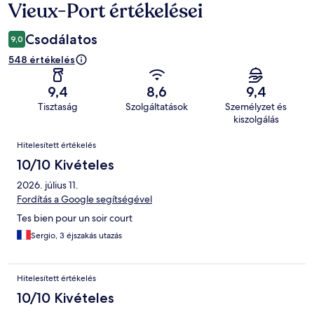
Vieux-Port értékelései
Csodálatos
9,0
548 értékelés
9,4
8,6
9,4
Tisztaság
Szolgáltatások
Személyzet és
kiszolgálás
Értékelések
Hitelesített értékelés
10/10 Kivételes
2026. július 11.
Fordítás a Google segítségével
Tes bien pour un soir court
Sergio, 3 éjszakás utazás
Hitelesített értékelés
10/10 Kivételes