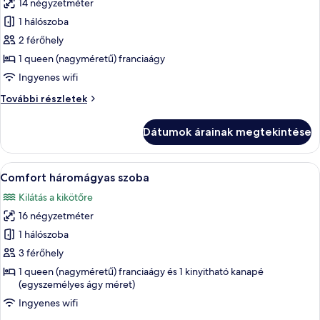
14 négyzetméter
összes
képének
1 hálószoba
megtekintése:
2 férőhely
Classic
1 queen (nagyméretű) franciaágy
szoba
Ingyenes wifi
kétszemélyes
Classic
További részletek
ággyal,
szoba
kilátással
kétszemélyes
Dátumok árainak megtekintése
a
ággyal,
kilátással
kikötőre
a
A
Egy szállodai szoba, amelyben egy nagy 
5
kikötőre
Comfort háromágyas szoba
következő
további
Kilátás a kikötőre
részletei
szoba
16 négyzetméter
összes
képének
1 hálószoba
megtekintése:
3 férőhely
Comfort
1 queen (nagyméretű) franciaágy és 1 kinyitható kanapé
háromágyas
(egyszemélyes ágy méret)
szoba
Ingyenes wifi