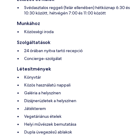
Svédasztalos reggeli (felár ellenében) hétköznap 6:30 és
10:30 között, hétvégén 7:00 és 11:00 között
Munkához
Közösségi iroda
Szolgáltatások
24 órában nyitva tartó recepció
Concierge-szolgálat
Létesítmények
Könyvtár
Közös használatú nappali
Galéria a helyszínen
Dizájnerüzletek a helyszínen
Játékterem
Vegetáriánus ételek
Helyi művészek bemutatása
Dupla üvegezésű ablakok