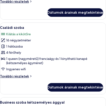
Comfort
További részletek
háromágyas
szoba
Dátumok árainak megtekintése
további
részletei
A
Egy szállodai szoba, amelyben találha
4
Családi szoba
következő
Kilátás a kikötőre
szoba
16 négyzetméter
összes
képének
1 hálószoba
megtekintése:
4 férőhely
Családi
1 queen (nagyméretű) franciaágy és 1 kinyitható kanapé
szoba
(kétszemélyes ágyméret)
Ingyenes wifi
Családi
További részletek
szoba
további
Dátumok árainak megtekintése
részletei
A
Egy modern nappali, melyben található
4
Business szoba kétszemélyes ággyal
következő