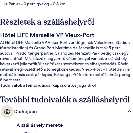
Le Panier
- 9 perc gyalog
- 0.8 km
Részletek a szálláshelyről
Hôtel LIFE Marseille VP Vieux-Port
At Hôtel LIFE Marseille VP Vieux-Port vendégeinek Velodrome Stadion
(futballstadion) és Grand Port Maritime de Marseille is csak 5 perc
autóval. Pradói tengerpart és Calanques Nemzeti Park pedig csak egy
rövid autóút. Más utazók nagyszerű véleménnyel vannak a szálláshely
következő jellemzőiről: segítőkész személyzet és elhelyezkedés. Rövid
sétával megközelíthető a tömegközlekedés: Vieux-Port – Hôtel de ville
metróállomás csak pár lépés, Estrangin Préfecture metróállomás pedig
8 perc séta.
Tudnivalók a lemondással kapcsolatos jogaidról
További tudnivalók a szálláshelyről
Dióhéjban
A szálláshely mérete