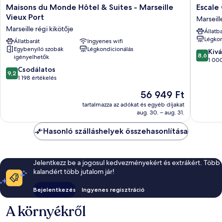
Maisons
Escale
Maisons du Monde Hôtel & Suites - Marseille
Escale
du
Oceania
Vieux Port
Marseill
Monde
Marseill
Marseille régi kikötője
Állatb
Hôtel
Vieux
Légkon
&
Állatbarát
Ingyenes wifi
Port
Egybenyíló szobák
Légkondicionálás
Suites
Marseill
8.6
Kivá
8,6
igényelhetők
-
régi
ennyiből
1 000
Marseille
kikötője
9.2
10,
Csodálatos
9,2
Vieux
ennyiből:
Kiváló,
1 198 értékelés
Port
10,
1 000
Az
56 949 Ft
Marseille
Csodálatos,
értékelé
ár
régi
1 198
tartalmazza az adókat és egyéb díjakat
56 949 Ft
kikötője
aug. 30. – aug. 31.
értékelés
Hasonló szálláshelyek összehasonlítása
Jelentkezz be a jogosul kedvezményekért és extrákért. Több
kalandért több jutalom jár!
Bejelentkezés
Ingyenes regisztráció
A környékről