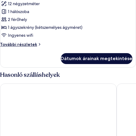
12 négyzetméter
szoba
1 hálószoba
összes
képének
2 férőhely
megtekintése:
1 ágyszekrény (kétszemélyes ágyméret)
Business
Ingyenes wifi
szoba
Business
További részletek
kétszemélyes
szoba
ággyal
kétszemélyes
Dátumok árainak megtekintése
ággyal
további
részletei
Hasonló szálláshelyek
Maisons du Monde Hôtel & Suites - Marseille Vieux Port
Escale O