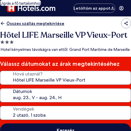
Ugrás a fő tartalomhoz
Letöltöm az appot
Összes szállás megtekintése
Hôtel LIFE Marseille VP Vieux-Port
3.0
csillagos
Hotel kényelmes távolságra van ettől: Grand Port Maritime de Marseille
szálláshely
Válassz dátumokat az árak megtekintéséhez
Hová utaznál?
Dátumok
Vendégek
Keresés