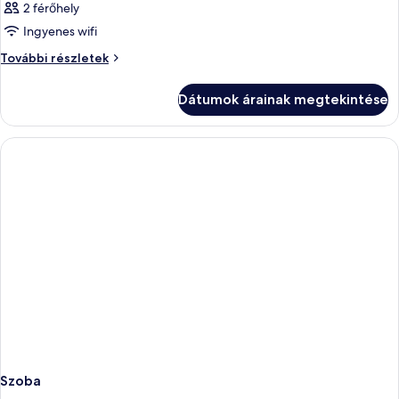
2 férőhely
Ingyenes wifi
Szoba
További részletek
további
részletei
Dátumok árainak megtekintése
Szoba