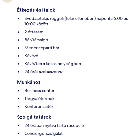
Étkezés és italok
Svédasztalos reggeli (felár ellenében) naponta 6:00 és
10:00 között
2 étterem
Bár/társalgó
Medenceparti bár
Kávézó
Kávé/tea a közös helyiségben
24 órás szobaszerviz
Munkához
Business center
Tárgyalótermek
Konferenciatér
Szolgáltatások
24 órában nyitva tartó recepció
Concierge-szolgálat