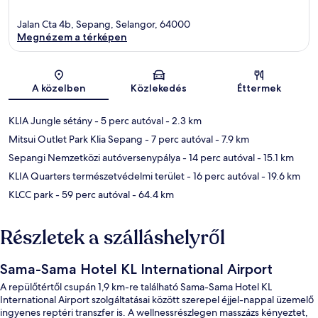
Jalan Cta 4b, Sepang, Selangor, 64000
Megnézem a térképen
Térkép
A közelben
Közlekedés
Éttermek
KLIA Jungle sétány
- 5 perc autóval
- 2.3 km
Mitsui Outlet Park Klia Sepang
- 7 perc autóval
- 7.9 km
Sepangi Nemzetközi autóversenypálya
- 14 perc autóval
- 15.1 km
KLIA Quarters természetvédelmi terület
- 16 perc autóval
- 19.6 km
KLCC park
- 59 perc autóval
- 64.4 km
Részletek a szálláshelyről
Sama-Sama Hotel KL International Airport
A repülőtértől csupán 1,9 km-re található Sama-Sama Hotel KL
International Airport szolgáltatásai között szerepel éjjel-nappal üzemelő
ingyenes reptéri transzfer is. A wellnessrészlegen masszázs kényeztet,