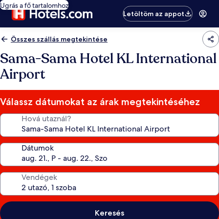
Ugrás a fő tartalomhoz
Letöltöm az appot
Összes szállás megtekintése
Sama-Sama Hotel KL International
Airport
Válassz dátumokat az árak megtekintéséhez
Hová utaznál?
Dátumok
Vendégek
Keresés