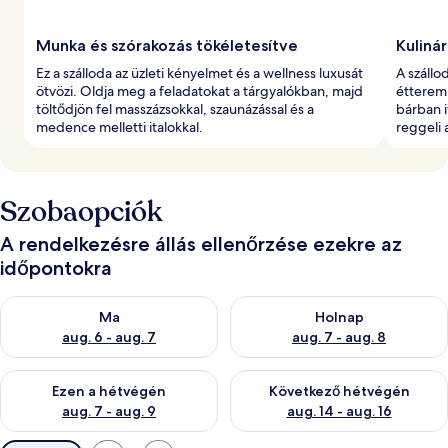
Munka és szórakozás tökéletesítve
Kuliná
Ez a szálloda az üzleti kényelmet és a wellness luxusát
A szállo
ötvözi. Oldja meg a feladatokat a tárgyalókban, majd
étterem
töltődjön fel masszázsokkal, szaunázással és a
bárban i
medence melletti italokkal.
reggeli a
Szobaopciók
A rendelkezésre állás ellenőrzése ezekre az
időpontokra
A ma esti rendelkezésre állás ellenőrzése: aug. 6 - aug. 7
A holnapi rendelkezésre állás e
Ma
Holnap
aug. 6 - aug. 7
aug. 7 - aug. 8
A mostani hétvégi rendelkezésre állás ellenőrzése: aug. 7 - aug
A következő hétvégi rendelkezé
Ezen a hétvégén
Következő hétvégén
aug. 7 - aug. 9
aug. 14 - aug. 16