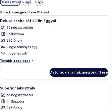
Szobákhoz
Összes szoba
2 ágy
1 ágy
rendelkezésre
álló
10 szoba megjelenítése 10 közül
szűrők
A
Egy szállodai szoba két ággyal, íróasztal
3
Deluxe szoba két külön ággyal
következő
36 négyzetméter
szoba
1 hálószoba
összes
képének
3 férőhely
megtekintése:
2 egyszemélyes ágy
Deluxe
Ingyenes wifi
szoba
Deluxe
További részletek
két
szoba
külön
két
Dátumok árainak megtekintése
külön
ággyal
ággyal
további
A
Egy szállodai szoba, amelyben van egy
5
részletei
Superior lakosztály
következő
66 négyzetméter
szoba
1 hálószoba
összes
képének
2 férőhely