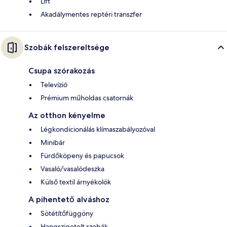
Lift
Akadálymentes reptéri transzfer
Szobák felszereltsége
Csupa szórakozás
Televízió
Prémium műholdas csatornák
Az otthon kényelme
Légkondicionálás klímaszabályozóval
Minibár
Fürdőköpeny és papucsok
Vasaló/vasalódeszka
Külső textil árnyékolók
A pihentető alváshoz
Sötétítőfüggöny
Hangszigetelt szobák