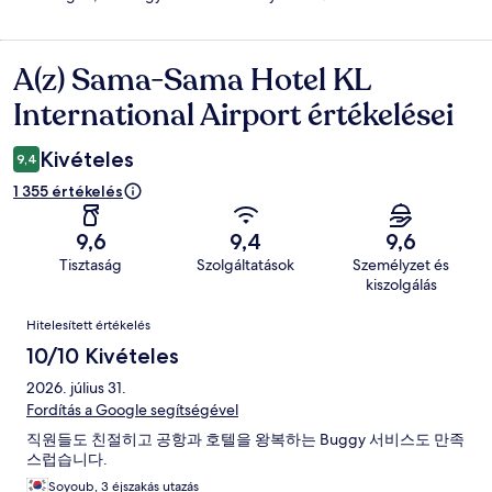
A(z) Sama-Sama Hotel KL
Értékelések
International Airport értékelései
Kivételes
9,4
1 355 értékelés
9,6
9,4
9,6
Tisztaság
Szolgáltatások
Személyzet és
kiszolgálás
Értékelések
Hitelesített értékelés
10/10 Kivételes
2026. július 31.
Fordítás a Google segítségével
직원들도 친절히고 공항과 호텔을 왕복하는 Buggy 서비스도 만족
스럽습니다.
Soyoub, 3 éjszakás utazás