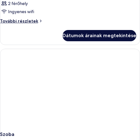
2 férőhely
Ingyenes wifi
Szoba
További részletek
további
részletei
Dátumok árainak megtekintése
Szoba