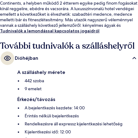
Continents, a helyben működő 2 étterem egyike pedig finom fogásokat
kínál reggelire, ebédre és vacsorára. A luxusszínvonalú hotel vendégei
emellett a következőket is élvezhetik: szabadtéri medence, medence
melletti bár és fitneszlétesítmény. Más utazók nagyszerű véleménnyel
vannak a szálláshely következő jellemzőiről: kényelmes ágyak és
segítőkész személyzet.
Tudnivalók a lemondással kapcsolatos jogaidról
További tudnivalók a szálláshelyről
Dióhéjban
A szálláshely mérete
442 szoba
9 emelet
Érkezés/távozás
A bejelentkezés kezdete: 14:00
Érintés nélküli bejelentkezés
Rendelkezésre áll expressz kijelentkezési lehetőség
Kijelentkezési idő: 12:00