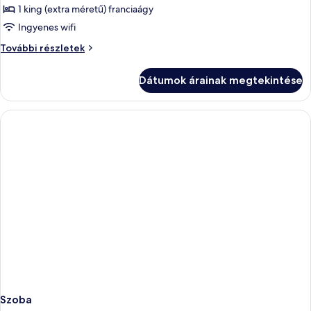
megtekintése:
1 king (extra méretű) franciaágy
Superior
Ingyenes wifi
lakosztály
Superior
További részletek
lakosztály
további
Dátumok árainak megtekintése
részletei
Szoba