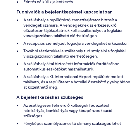
Érintés nélküli kijelentkezés
Tudnivalók a bejelentkezéssel kapcsolatban
A szálláshely a repülőtértől transzferjáratot biztosít a
vendégek számára. A vendégeknek az érkezésükről
előzetesen tájékoztatniuk kell a szálláshelyet a foglalási
visszaigazoláson található elérhetőségen.
A recepciós személyzet fogadja a vendégeket érkezéskor.
További részletekkel a szálláshely tud szolgálni a foglalási
visszaigazoláson található elérhetőségen.
A szálláshely által biztosított információk fordításához
automatikus eszközöket használhatunk.
A szálláshely a KL International Airport repülőtér mellett
található, és a repülőteret a hotellel összekötő gyaloghídon
át közelíthető meg.
A bejelentkezéshez szükséges
Az esetlegesen felmerülő költségek fedezetéül
hitelkártyás, bankkártyás vagy készpénzes kaució
szükséges
Fényképes személyazonosító okmány szükséges lehet