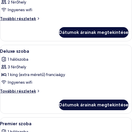
2 férőhely
Ingyenes wifi
Szoba
További részletek
további
részletei
Dátumok árainak megtekintése
A
Egy szállodai szoba, amelyben van egy
2
Deluxe szoba
következő
1 hálószoba
szoba
3 férőhely
összes
képének
1 king (extra méretű) franciaágy
megtekintése:
Ingyenes wifi
Deluxe
Deluxe
További részletek
szoba
szoba
további
Dátumok árainak megtekintése
részletei
A
Egy szállodai szoba, amelyben van egy
3
Premier szoba
következő
1 hálószoba