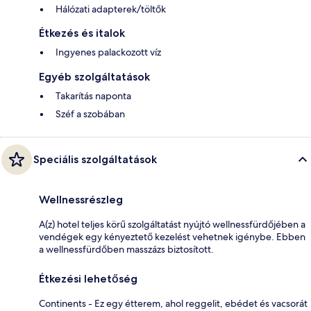
Hálózati adapterek/töltők
Étkezés és italok
Ingyenes palackozott víz
Egyéb szolgáltatások
Takarítás naponta
Széf a szobában
Speciális szolgáltatások
Wellnessrészleg
A(z) hotel teljes körű szolgáltatást nyújtó wellnessfürdőjében a
vendégek egy kényeztető kezelést vehetnek igénybe. Ebben
a wellnessfürdőben masszázs biztosított.
Étkezési lehetőség
Continents - Ez egy étterem, ahol reggelit, ebédet és vacsorát