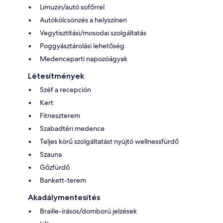
Limuzin/autó sofőrrel
Autókölcsönzés a helyszínen
Vegytisztítási/mosodai szolgáltatás
Poggyásztárolási lehetőség
Medenceparti napozóágyak
Létesítmények
Széf a recepción
Kert
Fitneszterem
Szabadtéri medence
Teljes körű szolgáltatást nyújtó wellnessfürdő
Szauna
Gőzfürdő
Bankett-terem
Akadálymentesítés
Braille-írásos/domború jelzések