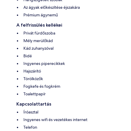
Az ágyak előkészítése éjszakára
Prémium ágynemű
A felfrissülés kellékei
Privát fürdőszoba
Mély merülőkád
Kád zuhanyzóval
Bidé
Ingyenes piperecikkek
Hajszárító
Törölközők
Fogkefe és fogkrém
Toalettpapír
Kapcsolattartás
Íróasztal
Ingyenes wifi és vezetékes internet
Telefon