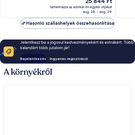
25 844 Ft
Kiváló,
Jó,
ár
854
1 000
tartalmazza az adókat és egyéb díjakat
25 844 Ft
értékelés
értékelé
aug. 28. – aug. 29.
Hasonló szálláshelyek összehasonlítása
Jelentkezz be a jogosul kedvezményekért és extrákért. Több
kalandért több jutalom jár!
Bejelentkezés
Ingyenes regisztráció
A környékről