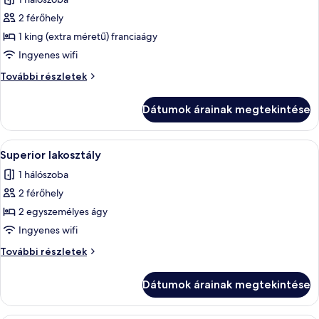
szoba
2 férőhely
összes
képének
1 king (extra méretű) franciaágy
megtekintése:
Ingyenes wifi
Premier
Premier
További részletek
szoba
szoba
további
Dátumok árainak megtekintése
részletei
A
Egy szállodai szoba, amelyben van egy
5
Superior lakosztály
következő
1 hálószoba
szoba
2 férőhely
összes
képének
2 egyszemélyes ágy
megtekintése:
Ingyenes wifi
Superior
Superior
További részletek
lakosztály
lakosztály
további
Dátumok árainak megtekintése
részletei