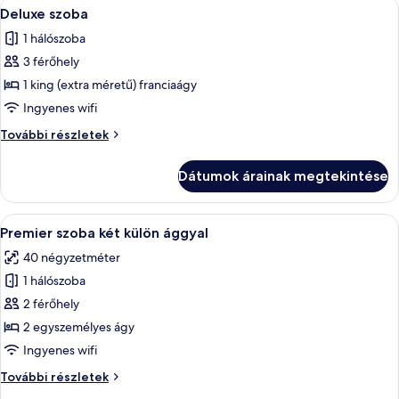
A
Egy szállodai szoba két ággyal, íróaszta
3
Deluxe szoba
következő
1 hálószoba
szoba
3 férőhely
összes
képének
1 king (extra méretű) franciaágy
megtekintése:
Ingyenes wifi
Deluxe
Deluxe
További részletek
szoba
szoba
további
Dátumok árainak megtekintése
részletei
A
Egy szállodai szoba, amelyben van egy
3
Premier szoba két külön ággyal
következő
40 négyzetméter
szoba
1 hálószoba
összes
képének
2 férőhely
megtekintése:
2 egyszemélyes ágy
Premier
Ingyenes wifi
szoba
Premier
További részletek
két
szoba