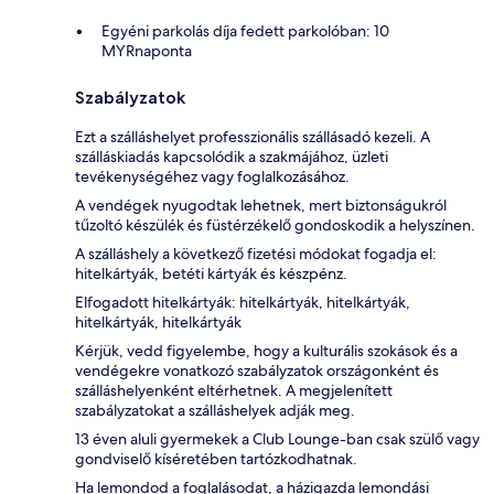
Egyéni parkolás díja fedett parkolóban: 10
MYRnaponta
Szabályzatok
Ezt a szálláshelyet professzionális szállásadó kezeli. A
szálláskiadás kapcsolódik a szakmájához, üzleti
tevékenységéhez vagy foglalkozásához.
A vendégek nyugodtak lehetnek, mert biztonságukról
tűzoltó készülék és füstérzékelő gondoskodik a helyszínen.
A szálláshely a következő fizetési módokat fogadja el:
hitelkártyák, betéti kártyák és készpénz.
Elfogadott hitelkártyák: hitelkártyák, hitelkártyák,
hitelkártyák, hitelkártyák
Kérjük, vedd figyelembe, hogy a kulturális szokások és a
vendégekre vonatkozó szabályzatok országonként és
szálláshelyenként eltérhetnek. A megjelenített
szabályzatokat a szálláshelyek adják meg.
13 éven aluli gyermekek a Club Lounge-ban csak szülő vagy
gondviselő kíséretében tartózkodhatnak.
Ha lemondod a foglalásodat, a házigazda lemondási