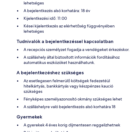
lehetséges
A bejelentkezés alsó korhatára: 18 év
Kijelentkezési idő: 11:00
Kései kijelentkezés az elérhetőség függvényében
lehetséges
Tudnivalók a bejelentkezéssel kapcsolatban
A recepciós személyzet fogadja a vendégeket érkezéskor.
A szálláshely által biztosított információk fordításához
automatikus eszközöket használhatunk.
A bejelentkezéshez szükséges
Az esetlegesen felmerülő költségek fedezetéül
hitelkártyás, bankkártyás vagy készpénzes kaució
szükséges
Fényképes személyazonosító okmány szükséges lehet
A szálláshelyre való bejelentkezés alsó korhatára 18
Gyermekek
A gyerekek 4 éves korig díjmentesen reggelizhetnek