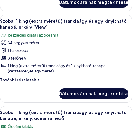
óceánra
Dátumok árainak megtekintése
óceánra
néző
néző
további
A
Egy szállodai szoba, amelyben található
7
részletei
Szoba, 1 king (extra méretű) franciaágy és egy kinyitható
következő
kanapé, erkély (View)
szoba
Részleges kilátás az óceánra
összes
34 négyzetméter
képének
1 hálószoba
megtekintése:
Szoba,
3 férőhely
1
1 king (extra méretű) franciaágy és 1 kinyitható kanapé
(kétszemélyes ágyméret)
king
(extra
Szoba,
További részletek
méretű)
1
king
franciaágy
Dátumok árainak megtekintése
(extra
és
méretű)
egy
franciaágy
A
Egy szállodai szoba, amelyben található
7
és
kinyitható
Szoba, 1 king (extra méretű) franciaágy és egy kinyitható
következő
egy
kanapé, erkély, óceánra néző
kanapé,
kinyitható
szoba
erkély
Óceáni kilátás
kanapé,
összes