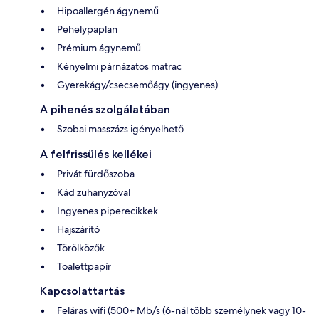
Hipoallergén ágynemű
Pehelypaplan
Prémium ágynemű
Kényelmi párnázatos matrac
Gyerekágy/csecsemőágy (ingyenes)
A pihenés szolgálatában
Szobai masszázs igényelhető
A felfrissülés kellékei
Privát fürdőszoba
Kád zuhanyzóval
Ingyenes piperecikkek
Hajszárító
Törölközők
Toalettpapír
Kapcsolattartás
Feláras wifi (500+ Mb/s (6-nál több személynek vagy 10-