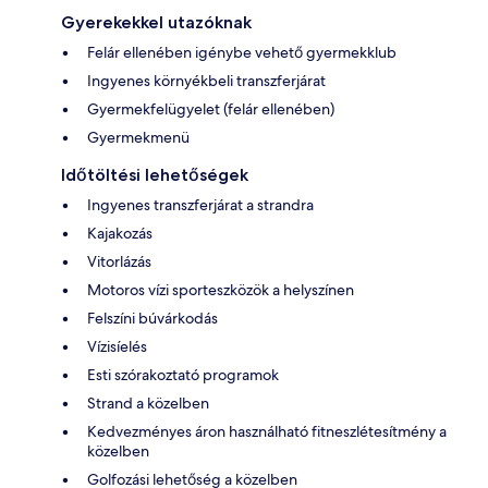
Gyerekekkel utazóknak
Felár ellenében igénybe vehető gyermekklub
Ingyenes környékbeli transzferjárat
Gyermekfelügyelet (felár ellenében)
Gyermekmenü
Időtöltési lehetőségek
Ingyenes transzferjárat a strandra
Kajakozás
Vitorlázás
Motoros vízi sporteszközök a helyszínen
Felszíni búvárkodás
Vízisíelés
Esti szórakoztató programok
Strand a közelben
Kedvezményes áron használható fitneszlétesítmény a
közelben
Golfozási lehetőség a közelben