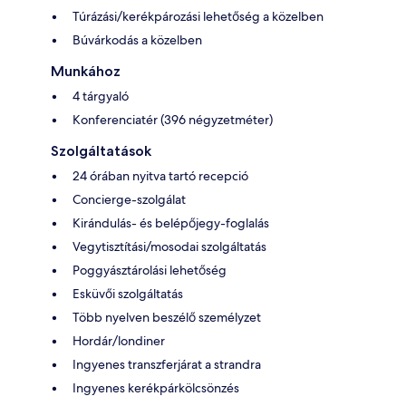
Túrázási/kerékpározási lehetőség a közelben
Búvárkodás a közelben
Munkához
4 tárgyaló
Konferenciatér (396 négyzetméter)
Szolgáltatások
24 órában nyitva tartó recepció
Concierge-szolgálat
Kirándulás- és belépőjegy-foglalás
Vegytisztítási/mosodai szolgáltatás
Poggyásztárolási lehetőség
Esküvői szolgáltatás
Több nyelven beszélő személyzet
Hordár/londiner
Ingyenes transzferjárat a strandra
Ingyenes kerékpárkölcsönzés