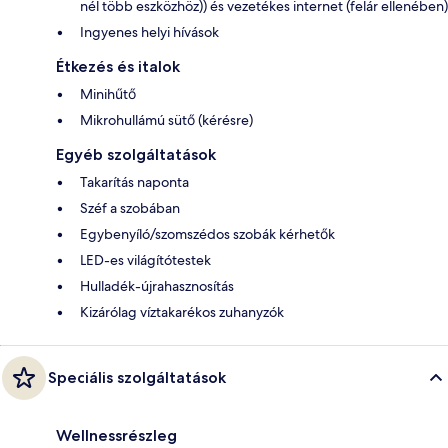
nél több eszközhöz)) és vezetékes internet (felár ellenében)
Ingyenes helyi hívások
Étkezés és italok
Minihűtő
Mikrohullámú sütő (kérésre)
Egyéb szolgáltatások
Takarítás naponta
Széf a szobában
Egybenyíló/szomszédos szobák kérhetők
LED-es világítótestek
Hulladék-újrahasznosítás
Kizárólag víztakarékos zuhanyzók
Speciális szolgáltatások
Wellnessrészleg