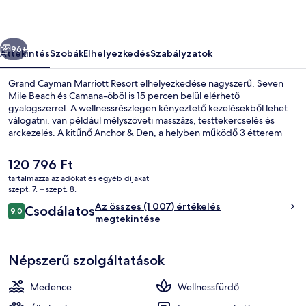
őző
Következő
96+
Áttekintés
Szobák
Elhelyezkedés
Szabályzatok
Grand Cayman Marriott Resort elhelyezkedése nagyszerű, Seven
Mile Beach és Camana-öböl is 15 percen belül elérhető
gyalogszerrel. A wellnessrészlegen kényeztető kezelésekből lehet
válogatni, van például mélyszöveti masszázs, testtekercselés és
arckezelés. A kitűnő Anchor & Den, a helyben működő 3 étterem
egyike pedig finom ételeket (nemzetközi konyha ételei) kínál
reggelire, ebédre és vacsorára. A luxusszínvonalú üdülő vendégeit 2
A
120 796 Ft
bár/társalgó, szabadtéri medence és medence melletti bár is várja.
jelenlegi
tartalmazza az adókat és egyéb díjakat
Más utazók nagyra értékelik a szálláshely következő jellemzőit:
ár
szept. 7. – szept. 8.
segítőkész személyzet és elhelyezkedés.
Szabadtéri medence
120 796 Ft
Értékelések
Az összes (1 007) értékelés
Csodálatos
9,0
9,0 ennyiből: 10
megtekintése
Népszerű szolgáltatások
Medence
Wellnessfürdő