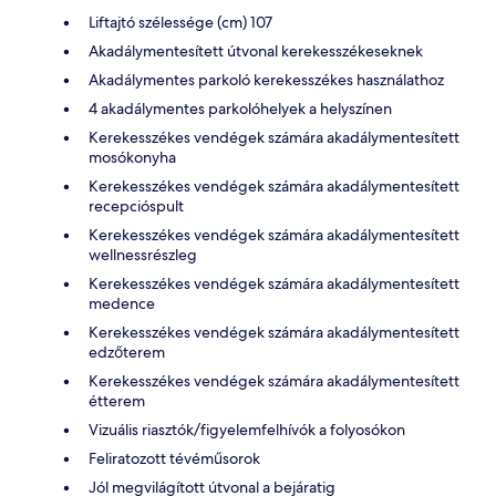
Liftajtó szélessége (cm) 107
Akadálymentesített útvonal kerekesszékeseknek
Akadálymentes parkoló kerekesszékes használathoz
4 akadálymentes parkolóhelyek a helyszínen
Kerekesszékes vendégek számára akadálymentesített
mosókonyha
Kerekesszékes vendégek számára akadálymentesített
recepcióspult
Kerekesszékes vendégek számára akadálymentesített
wellnessrészleg
Kerekesszékes vendégek számára akadálymentesített
medence
Kerekesszékes vendégek számára akadálymentesített
edzőterem
Kerekesszékes vendégek számára akadálymentesített
étterem
Vizuális riasztók/figyelemfelhívók a folyosókon
Feliratozott tévéműsorok
Jól megvilágított útvonal a bejáratig