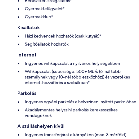
Bébiszitter-szolgáltatás*
Gyermekfelügyelet*
Gyermekklub*
Kisállatok
Házi kedvencek hozhatók (csak kutyák)*
Segítőállatok hozhatók
Internet
Ingyenes wifikapcsolat a nyilvános helyiségekben
Wifikapcsolat (sebessége: 500+ Mb/s (6-nál több
személynek vagy 10-nél több eszközhöz)) és vezetékes
internet-hozzáférés a szobákban*
Parkolás
Ingyenes egyéni parkolás a helyszínen, nyitott parkolóban
Akadálymentes helyszíni parkolás kerekesszékes
vendégeknek
A szálláshelyen kívül
Ingyenes transzferjárat a környéken (max. 3 mérföld)