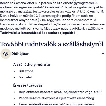
Beach és Camana-öböl is 15 percen belül elérhető gyalogszerrel. A
wellnessrészlegen kényeztető kezelésekből lehet válogatni, van például
mélyszöveti masszázs, testtekercselés és arckezelés. A kitűnő Anchor &
Den, a helyben működő 3 étterem egyike pedig finom ételeket
(nemzetközi konyha ételei) kínál reggelire, ebédre és vacsorára. A
luxusszínvonalú üdülő vendégeit 2 bár/társalgó, szabadtéri medence és
medence melletti bár is várja. Más utazók nagyra értékelik a szálláshely
következő jellemzőit: segítőkész személyzet és elhelyezkedés.
Tudnivalók a lemondással kapcsolatos jogaidról
További tudnivalók a szálláshelyről
Dióhéjban
A szálláshely mérete
301 szoba
5 emelet
Érkezés/távozás
Bejelentkezés kezdete: 16:00, bejelentkezés vége: 0:00
Rendelkezésre áll expressz kijelentkezési lehetőség
Kései bejelentkezés az elérhetőség függvényében