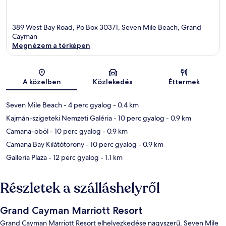
389 West Bay Road, Po Box 30371, Seven Mile Beach, Grand
Cayman
Megnézem a térképen
Térkép
A közelben
Közlekedés
Éttermek
Seven Mile Beach
- 4 perc gyalog
- 0.4 km
Kajmán-szigeteki Nemzeti Galéria
- 10 perc gyalog
- 0.9 km
Camana-öböl
- 10 perc gyalog
- 0.9 km
Camana Bay Kilátótorony
- 10 perc gyalog
- 0.9 km
Galleria Plaza
- 12 perc gyalog
- 1.1 km
Részletek a szálláshelyről
Grand Cayman Marriott Resort
Grand Cayman Marriott Resort elhelyezkedése nagyszerű, Seven Mile