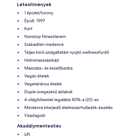
Létesítmények
1 épület/torony
Épült: 1997
Kert
Nonstop fitneszterem
Szabadtéri medence
Teljes körű szolgáltatást nyújtó wellnessfürdő
Hidromasszázskád
Masszázs- és kezelőszoba
Vegán ételek
Vegetáriánus ételek
Dupla üvegezésű ablakok
A világítótestek legalább 80%-a LED-es
Mindenre kiterjedő élelmiszerhulladék-kezelés
Vízadagoló
Akadálymentesítés
Lift