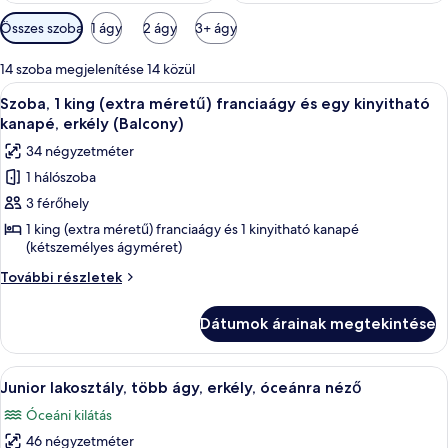
Szobákhoz
Összes szoba
1 ágy
2 ágy
3+ ágy
rendelkezésre
álló
14 szoba megjelenítése 14 közül
szűrők
A
Egy szállodai szoba, amelyben egy nagy
5
Szoba, 1 king (extra méretű) franciaágy és egy kinyitható
következő
kanapé, erkély (Balcony)
szoba
34 négyzetméter
összes
1 hálószoba
képének
3 férőhely
megtekintése:
Szoba,
1 king (extra méretű) franciaágy és 1 kinyitható kanapé
(kétszemélyes ágyméret)
1
king
Szoba,
További részletek
1
(extra
king
méretű)
Dátumok árainak megtekintése
(extra
franciaágy
méretű)
és
franciaágy
A
Egy szállodai szoba két ággyal, íróaszta
5
és
Junior lakosztály, több ágy, erkély, óceánra néző
egy
következő
egy
kinyitható
Óceáni kilátás
kinyitható
szoba
kanapé,
kanapé,
46 négyzetméter
összes