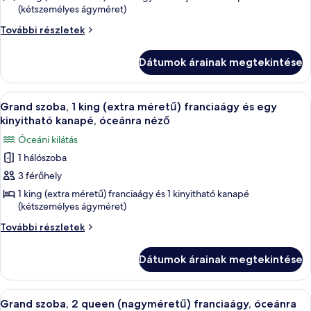
további
(kétszemélyes ágyméret)
lakosztály,
részletei
1
Családi
További részletek
lakosztály,
king
1
(extra
Dátumok árainak megtekintése
king
méretű)
(extra
franciaágy
méretű)
A
Egy modern szállodaszoba, amelyben egy
4
franciaágy
Grand szoba, 1 king (extra méretű) franciaágy és egy
és
következő
és
kinyitható kanapé, óceánra néző
egy
egy
szoba
kinyitható
Óceáni kilátás
kinyitható
összes
kanapé
kanapé
1 hálószoba
képének
további
3 férőhely
megtekintése:
részletei
Grand
1 king (extra méretű) franciaágy és 1 kinyitható kanapé
(kétszemélyes ágyméret)
szoba,
1
Grand
További részletek
szoba,
king
1
(extra
Dátumok árainak megtekintése
king
méretű)
(extra
franciaágy
méretű)
A
Egy szállodai szoba két ággyal, íróasztal
6
franciaágy
Grand szoba, 2 queen (nagyméretű) franciaágy, óceánra
és