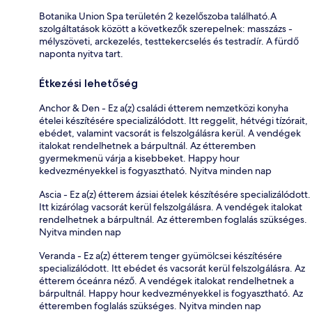
Botanika Union Spa területén 2 kezelőszoba található.A
szolgáltatások között a következők szerepelnek: masszázs -
mélyszöveti, arckezelés, testtekercselés és testradír. A fürdő
naponta nyitva tart.
Étkezési lehetőség
Anchor & Den - Ez a(z) családi étterem nemzetközi konyha
ételei készítésére specializálódott. Itt reggelit, hétvégi tízórait,
ebédet, valamint vacsorát is felszolgálásra kerül. A vendégek
italokat rendelhetnek a bárpultnál. Az étteremben
gyermekmenü várja a kisebbeket. Happy hour
kedvezményekkel is fogyasztható. Nyitva minden nap
Ascia - Ez a(z) étterem ázsiai ételek készítésére specializálódott.
Itt kizárólag vacsorát kerül felszolgálásra. A vendégek italokat
rendelhetnek a bárpultnál. Az étteremben foglalás szükséges.
Nyitva minden nap
Veranda - Ez a(z) étterem tenger gyümölcsei készítésére
specializálódott. Itt ebédet és vacsorát kerül felszolgálásra. Az
étterem óceánra néző. A vendégek italokat rendelhetnek a
bárpultnál. Happy hour kedvezményekkel is fogyasztható. Az
étteremben foglalás szükséges. Nyitva minden nap