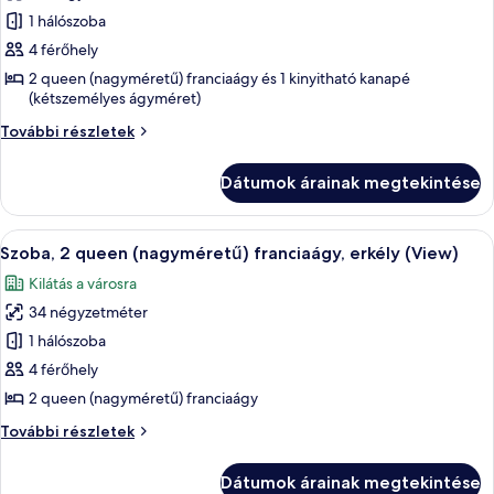
erkély
erkély
képének
1 hálószoba
(Balcony)
(Balcony)
megtekintése:
további
4 férőhely
részletei
Junior
2 queen (nagyméretű) franciaágy és 1 kinyitható kanapé
lakosztály,
(kétszemélyes ágyméret)
több
Junior
További részletek
ágy,
lakosztály,
több
erkély,
Dátumok árainak megtekintése
ágy,
óceánra
erkély,
néző
óceánra
A
Egy szállodai szoba két ággyal, íróaszta
4
néző
Szoba, 2 queen (nagyméretű) franciaágy, erkély (View)
következő
további
Kilátás a városra
részletei
szoba
34 négyzetméter
összes
képének
1 hálószoba
megtekintése:
4 férőhely
Szoba,
2 queen (nagyméretű) franciaágy
2
Szoba,
További részletek
queen
2
(nagyméretű)
queen
Dátumok árainak megtekintése
(nagyméretű)