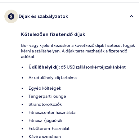
Díjak és szabályzatok
Kötelezően fizetendő díjak
Be- vagy kijelentkezéskor a következő díjak fizetését fogják
kérni a szálláshelyen. A díjak tartalmazhatják a fizetendő
adókat:
Üdülőhelyi díj:
65 USDszállásonkéntéjszakánként
Az üdülőhelyi díj tartalma:
Egyéb költségek
Tengerparti lounge
Strandtörölközők
Fitneszcenter használata
Fitnesz-/jógaórák
Edzőterem-használat
Kávé a szobában