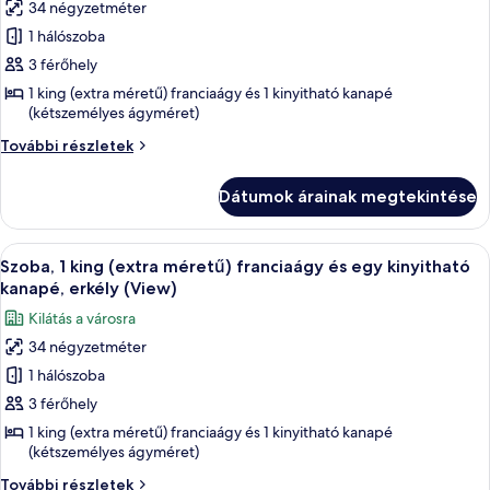
(View)
erkély
34 négyzetméter
képének
(View)
1 hálószoba
megtekintése:
további
részletei
Szoba,
3 férőhely
1
1 king (extra méretű) franciaágy és 1 kinyitható kanapé
(kétszemélyes ágyméret)
king
(extra
Szoba,
További részletek
méretű)
1
king
franciaágy
Dátumok árainak megtekintése
(extra
és
méretű)
egy
franciaágy
A
Egy szállodai szoba, amelyben egy nagy
5
és
kinyitható
Szoba, 1 king (extra méretű) franciaágy és egy kinyitható
következő
egy
kanapé, erkély (View)
kanapé,
kinyitható
szoba
erkély,
Kilátás a városra
kanapé,
összes
óceánra
erkély,
34 négyzetméter
képének
óceánra
néző
1 hálószoba
megtekintése:
néző
további
Szoba,
3 férőhely
részletei
1
1 king (extra méretű) franciaágy és 1 kinyitható kanapé
(kétszemélyes ágyméret)
king
(extra
Szoba,
További részletek