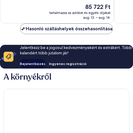
Seven
Beach
Kivétele
10,
Az
85 722 Ft
Mile
804
Csodálatos,
ár
Beach
értékelé
870
tartalmazza az adókat és egyéb díjakat
85 722 Ft
aug. 13. – aug. 14.
értékelés
Hasonló szálláshelyek összehasonlítása
Jelentkezz be a jogosul kedvezményekért és extrákért. Több
kalandért több jutalom jár!
Bejelentkezés
Ingyenes regisztráció
A környékről