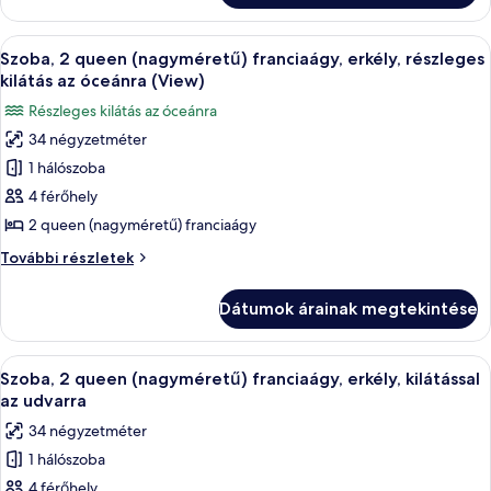
franciaágy,
franciaágy,
erkély
erkély
A
Egy kétágyas szoba, íróasztallal, asztal
(View)
5
(View)
Szoba, 2 queen (nagyméretű) franciaágy, erkély, részleges
következő
további
kilátás az óceánra (View)
részletei
szoba
Részleges kilátás az óceánra
összes
34 négyzetméter
képének
1 hálószoba
megtekintése:
Szoba,
4 férőhely
2
2 queen (nagyméretű) franciaágy
queen
Szoba,
További részletek
(nagyméretű)
2
franciaágy,
queen
Dátumok árainak megtekintése
(nagyméretű)
erkély,
franciaágy,
részleges
erkély,
A
Egy kétágyas szoba, íróasztallal, asztal
kilátás
5
részleges
Szoba, 2 queen (nagyméretű) franciaágy, erkély, kilátással
következő
kilátás
az
az udvarra
az
szoba
óceánra
34 négyzetméter
óceánra
összes
(View)
(View)
1 hálószoba
képének
további
4 férőhely