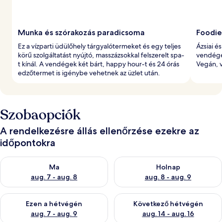
Munka és szórakozás paradicsoma
Foodie
Ez a vízparti üdülőhely tárgyalótermeket és egy teljes
Ázsiai é
körű szolgáltatást nyújtó, masszázsokkal felszerelt spa-
vendége
t kínál. A vendégek két bárt, happy hour-t és 24 órás
Vegán, v
edzőtermet is igénybe vehetnek az üzlet után.
Szobaopciók
A rendelkezésre állás ellenőrzése ezekre az
időpontokra
A ma esti rendelkezésre állás ellenőrzése: aug. 7 - aug. 8
A holnapi rendelkezésre állás e
Ma
Holnap
aug. 7 - aug. 8
aug. 8 - aug. 9
A mostani hétvégi rendelkezésre állás ellenőrzése: aug. 7 - aug
A következő hétvégi rendelkezé
Ezen a hétvégén
Következő hétvégén
aug. 7 - aug. 9
aug. 14 - aug. 16