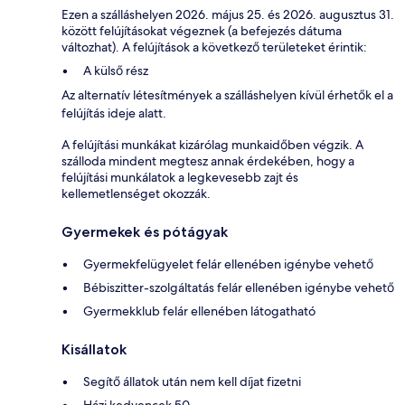
Ezen a szálláshelyen 2026. május 25. és 2026. augusztus 31.
között felújításokat végeznek (a befejezés dátuma
változhat). A felújítások a következő területeket érintik:
A külső rész
Az alternatív létesítmények a szálláshelyen kívül érhetők el a
felújítás ideje alatt.
A felújítási munkákat kizárólag munkaidőben végzik. A
szálloda mindent megtesz annak érdekében, hogy a
felújítási munkálatok a legkevesebb zajt és
kellemetlenséget okozzák.
Gyermekek és pótágyak
Gyermekfelügyelet felár ellenében igénybe vehető
Bébiszitter-szolgáltatás felár ellenében igénybe vehető
Gyermekklub felár ellenében látogatható
Kisállatok
Segítő állatok után nem kell díjat fizetni
Házi kedvencek 50