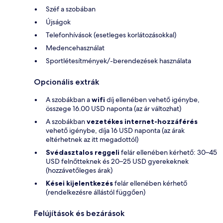
Széf a szobában
Újságok
Telefonhívások (esetleges korlátozásokkal)
Medencehasználat
Sportlétesítmények/-berendezések használata
Opcionális extrák
A szobákban a
wifi
díj ellenében vehető igénybe,
összege 16.00 USD naponta (az ár változhat)
A szobákban
vezetékes internet-hozzáférés
vehető igénybe, díja 16 USD naponta (az árak
eltérhetnek az itt megadottól)
Svédasztalos reggeli
felár ellenében kérhető: 30–45
USD felnőtteknek és 20–25 USD gyerekeknek
(hozzávetőleges árak)
Kései kijelentkezés
felár ellenében kérhető
(rendelkezésre állástól függően)
Felújítások és bezárások