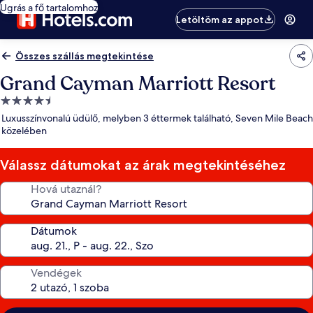
Ugrás a fő tartalomhoz
Letöltöm az appot
Összes szállás megtekintése
Grand Cayman Marriott Resort
4.5
csillagos
Luxusszínvonalú üdülő, melyben 3 éttermek található, Seven Mile Beach
szálláshely
közelében
Válassz dátumokat az árak megtekintéséhez
Hová utaznál?
Dátumok
Vendégek