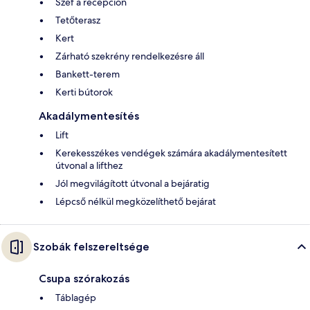
Széf a recepción
Tetőterasz
Kert
Zárható szekrény rendelkezésre áll
Bankett-terem
Kerti bútorok
Akadálymentesítés
Lift
Kerekesszékes vendégek számára akadálymentesített
útvonal a lifthez
Jól megvilágított útvonal a bejáratig
Lépcső nélkül megközelíthető bejárat
Szobák felszereltsége
Csupa szórakozás
Táblagép