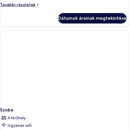
nemdohányzó
Business
További részletek
szoba,
nemdohányzó
Dátumok árainak megtekintése
további
részletei
Szoba
4 férőhely
Ingyenes wifi