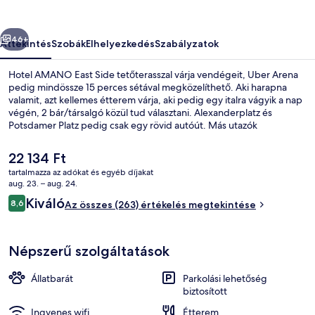
őző
Következő
46+
Áttekintés
Szobák
Elhelyezkedés
Szabályzatok
Hotel AMANO East Side tetőterasszal várja vendégeit, Uber Arena
pedig mindössze 15 perces sétával megközelíthető. Aki harapna
valamit, azt kellemes étterem várja, aki pedig egy italra vágyik a nap
végén, 2 bár/társalgó közül tud választani. Alexanderplatz és
Potsdamer Platz pedig csak egy rövid autóút. Más utazók
kiemelkedően jónak tartják a hely következó jellemzőit: segítőkész
személyzet. Rövid sétával megközelíthető a tömegközlekedés:
A
22 134 Ft
Strausberger Platz metróállomás 12 perc, Heinrich-Heine-Strasse
jelenlegi
tartalmazza az adókat és egyéb díjakat
metróállomás pedig 15 perc séta.
ár
aug. 23. – aug. 24.
Tetőterasz
22 134 Ft
Értékelések
Kiváló
8,6
Az összes (263) értékelés megtekintése
8,6 ennyiből: 10
Népszerű szolgáltatások
Állatbarát
Parkolási lehetőség
biztosított
Ingyenes wifi
Étterem