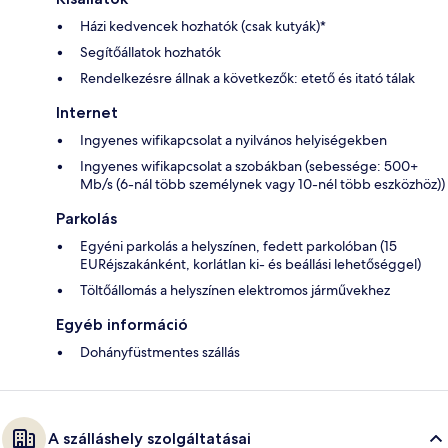
Házi kedvencek hozhatók (csak kutyák)*
Segítőállatok hozhatók
Rendelkezésre állnak a következők: etető és itató tálak
Internet
Ingyenes wifikapcsolat a nyilvános helyiségekben
Ingyenes wifikapcsolat a szobákban (sebessége: 500+
Mb/s (6-nál több személynek vagy 10-nél több eszközhöz))
Parkolás
Egyéni parkolás a helyszínen, fedett parkolóban (15
EURéjszakánként, korlátlan ki- és beállási lehetőséggel)
Töltőállomás a helyszínen elektromos járművekhez
Egyéb információ
Dohányfüstmentes szállás
A szálláshely szolgáltatásai