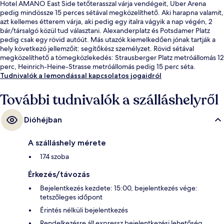
Hotel AMANO East Side tetőterasszal várja vendégeit, Uber Arena
pedig mindössze 15 perces sétával megközelíthető. Aki harapna valamit,
azt kellemes étterem várja, aki pedig egy italra vágyik a nap végén, 2
bár/társalgó közül tud választani. Alexanderplatz és Potsdamer Platz
pedig csak egy rövid autóút. Más utazók kiemelkedően jónak tartják a
hely következó jellemzőit: segítőkész személyzet. Rövid sétával
megközelíthető a tömegközlekedés: Strausberger Platz metróállomás 12
perc, Heinrich-Heine-Strasse metróállomás pedig 15 perc séta.
Tudnivalók a lemondással kapcsolatos jogaidról
További tudnivalók a szálláshelyről
Dióhéjban
A szálláshely mérete
174 szoba
Érkezés/távozás
Bejelentkezés kezdete: 15:00, bejelentkezés vége:
tetszőleges időpont
Érintés nélküli bejelentkezés
Rendelkezésre áll expressz bejelentkezési lehetőség