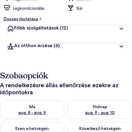
Légkondicionálás
Bár
Összes mutatása
Főbb szolgáltatások
(12)
Az otthon érzése
(6)
Szobaopciók
A rendelkezésre állás ellenőrzése ezekre az
időpontokra
A ma esti rendelkezésre állás ellenőrzése: aug. 8 - aug. 9
A holnapi rendelkezésre állás e
Ma
Holnap
aug. 8 - aug. 9
aug. 9 - aug. 10
A mostani hétvégi rendelkezésre állás ellenőrzése: aug. 14 - au
A következő hétvégi rendelkezé
Ezen a hétvégén
Következő hétvégén