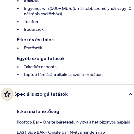
Íróasztal
Ingyenes wifi (500+ Mb/s (6-nál több személynek vagy 10-
nél több eszközhöz))
Telefon
Irodai szék
Étkezés és italok
Etetőszék
Egyéb szolgáltatások
Takarítás naponta
Laptop tárolására alkalmas széf a szobában
Speciális szolgáltatások
Étkezési lehetőség
Rooftop Bar - Onsite bárételek. Nyitva a hét bizonyos napjain
EAST Side BAR - Onsite bár. Nyitva minden nap