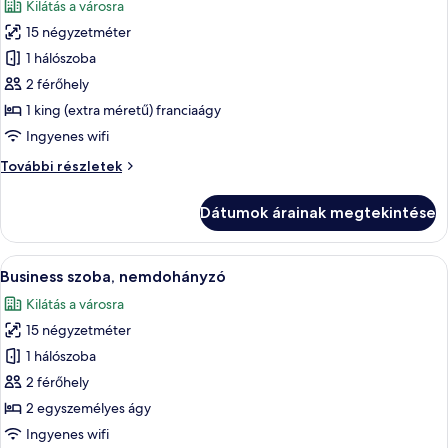
Kilátás a városra
szoba
15 négyzetméter
összes
képének
1 hálószoba
megtekintése:
2 férőhely
Comfort
1 king (extra méretű) franciaágy
szoba
Ingyenes wifi
Comfort
További részletek
szoba
további
Dátumok árainak megtekintése
részletei
A
Egy szállodai szoba, amelyben egy nagy 
6
Business szoba, nemdohányzó
következő
Kilátás a városra
szoba
15 négyzetméter
összes
képének
1 hálószoba
megtekintése:
2 férőhely
Business
2 egyszemélyes ágy
szoba,
Ingyenes wifi