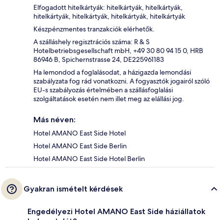
Elfogadott hitelkártyák: hitelkártyák, hitelkártyák,
hitelkártyák, hitelkártyák, hitelkártyák, hitelkártyák
Készpénzmentes tranzakciók elérhetők.
A szálláshely regisztrációs száma: R & S
Hotelbetriebsgesellschaft mbH, +49 30 80 94 15 0, HRB
86946 B, Spichernstrasse 24, DE225961183
Ha lemondod a foglalásodat, a házigazda lemondási
szabályzata fog rád vonatkozni. A fogyasztók jogairól szóló
EU-s szabályozás értelmében a szállásfoglalási
szolgáltatások esetén nem illet meg az elállási jog.
Más néven:
Hotel AMANO East Side Hotel
Hotel AMANO East Side Berlin
Hotel AMANO East Side Hotel Berlin
Gyakran ismételt kérdések
Engedélyezi Hotel AMANO East Side háziállatok