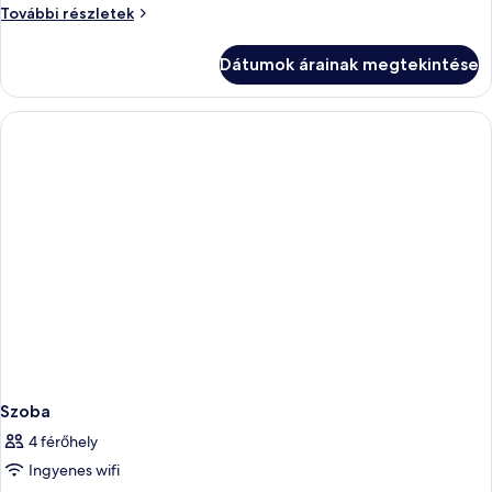
Szoba
További részletek
további
részletei
Dátumok árainak megtekintése
Szoba
4 férőhely
Ingyenes wifi