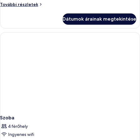
Szoba
További részletek
további
részletei
Dátumok árainak megtekintése
Szoba
4 férőhely
Ingyenes wifi