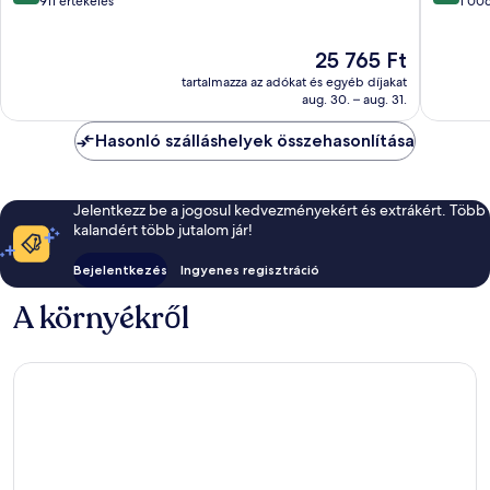
ennyiből:
ennyiből
911 értékelés
1 006
10,
10,
Csodálatos,
Kiváló,
Az
25 765 Ft
911
1 006
ár
értékelés
értékelé
tartalmazza az adókat és egyéb díjakat
25 765 Ft
aug. 30. – aug. 31.
Hasonló szálláshelyek összehasonlítása
Jelentkezz be a jogosul kedvezményekért és extrákért. Több
kalandért több jutalom jár!
Bejelentkezés
Ingyenes regisztráció
A környékről