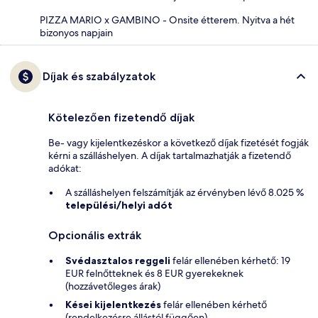
PIZZA MARIO x GAMBINO - Onsite étterem. Nyitva a hét
bizonyos napjain
Díjak és szabályzatok
Kötelezően fizetendő díjak
Be- vagy kijelentkezéskor a következő díjak fizetését fogják
kérni a szálláshelyen. A díjak tartalmazhatják a fizetendő
adókat:
A szálláshelyen felszámítják az érvényben lévő 8.025 %
települési/helyi adót
Opcionális extrák
Svédasztalos reggeli
felár ellenében kérhető: 19
EUR felnőtteknek és 8 EUR gyerekeknek
(hozzávetőleges árak)
Kései kijelentkezés
felár ellenében kérhető
(rendelkezésre állástól függően)