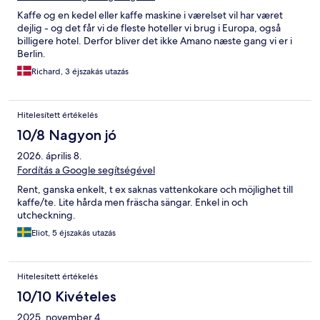
Kaffe og en kedel eller kaffe maskine i værelset vil har været
dejlig - og det får vi de fleste hoteller vi brug i Europa, også
billigere hotel. Derfor bliver det ikke Amano næste gang vi er i
Berlin.
Richard, 3 éjszakás utazás
Hitelesített értékelés
10/8 Nagyon jó
2026. április 8.
Fordítás a Google segítségével
Rent, ganska enkelt, t ex saknas vattenkokare och möjlighet till
kaffe/te. Lite hårda men fräscha sängar. Enkel in och
utcheckning.
Eliot, 5 éjszakás utazás
Hitelesített értékelés
10/10 Kivételes
2025. november 4.