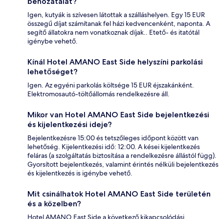
behozatalát?
Igen, kutyák is szívesen látottak a szálláshelyen. Egy 15 EUR
összegű díjat számítanak fel házi kedvencenként, naponta. A
segítő állatokra nem vonatkoznak díjak.. Etető- és itatótál
igénybe vehető.
Kínál Hotel AMANO East Side helyszíni parkolási
lehetőséget?
Igen. Az egyéni parkolás költsége 15 EUR éjszakánként.
Elektromosautó-töltőállomás rendelkezésre áll.
Mikor van Hotel AMANO East Side bejelentkezési
és kijelentkezési ideje?
Bejelentkezésre 15:00 és tetszőleges időpont között van
lehetőség. Kijelentkezési idő: 12:00. A kései kijelentkezés
feláras (a szolgáltatás biztosítása a rendelkezésre állástól függ).
Gyorsított bejelentkezés, valamint érintés nélküli bejelentkezés
és kijelentkezés is igénybe vehető.
Mit csinálhatok Hotel AMANO East Side területén
és a közelben?
Hotel AMANO East Side a következő kikapcsolódási