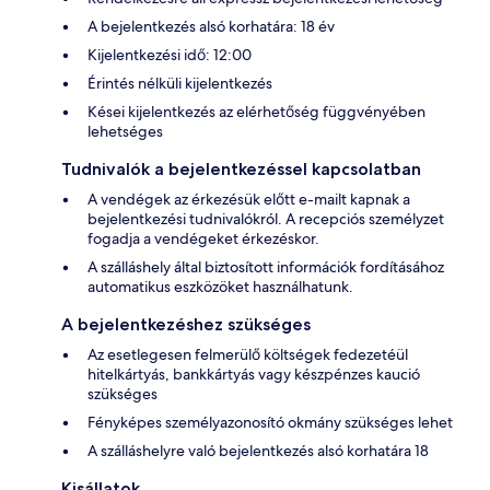
A bejelentkezés alsó korhatára: 18 év
Kijelentkezési idő: 12:00
Érintés nélküli kijelentkezés
Kései kijelentkezés az elérhetőség függvényében
lehetséges
Tudnivalók a bejelentkezéssel kapcsolatban
A vendégek az érkezésük előtt e-mailt kapnak a
bejelentkezési tudnivalókról. A recepciós személyzet
fogadja a vendégeket érkezéskor.
A szálláshely által biztosított információk fordításához
automatikus eszközöket használhatunk.
A bejelentkezéshez szükséges
Az esetlegesen felmerülő költségek fedezetéül
hitelkártyás, bankkártyás vagy készpénzes kaució
szükséges
Fényképes személyazonosító okmány szükséges lehet
A szálláshelyre való bejelentkezés alsó korhatára 18
Kisállatok