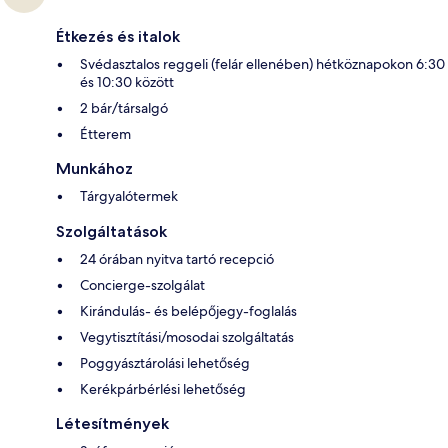
Étkezés és italok
Svédasztalos reggeli (felár ellenében) hétköznapokon 6:30
és 10:30 között
2 bár/társalgó
Étterem
Munkához
Tárgyalótermek
Szolgáltatások
24 órában nyitva tartó recepció
Concierge-szolgálat
Kirándulás- és belépőjegy-foglalás
Vegytisztítási/mosodai szolgáltatás
Poggyásztárolási lehetőség
Kerékpárbérlési lehetőség
Létesítmények