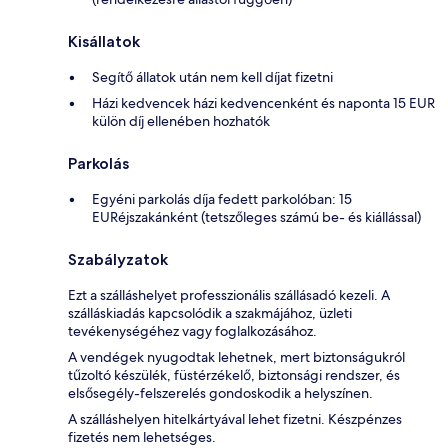
Kisállatok
Segítő állatok után nem kell díjat fizetni
Házi kedvencek házi kedvencenként és naponta 15 EUR
külön díj ellenében hozhatók
Parkolás
Egyéni parkolás díja fedett parkolóban: 15
EURéjszakánként (tetszőleges számú be- és kiállással)
Szabályzatok
Ezt a szálláshelyet professzionális szállásadó kezeli. A
szálláskiadás kapcsolódik a szakmájához, üzleti
tevékenységéhez vagy foglalkozásához.
A vendégek nyugodtak lehetnek, mert biztonságukról
tűzoltó készülék, füstérzékelő, biztonsági rendszer, és
elsősegély-felszerelés gondoskodik a helyszínen.
A szálláshelyen hitelkártyával lehet fizetni. Készpénzes
fizetés nem lehetséges.