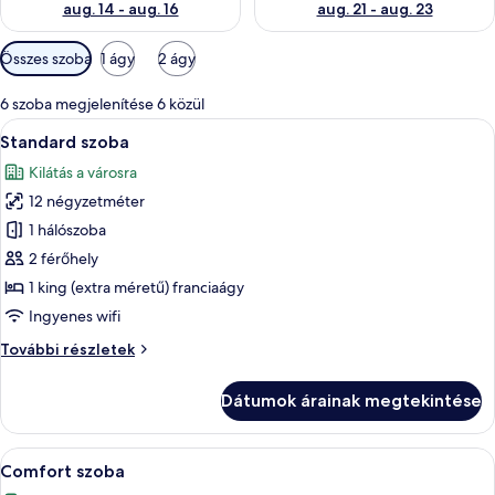
aug. 14 - aug. 16
aug. 21 - aug. 23
Szobákhoz
Összes szoba
1 ágy
2 ágy
rendelkezésre
álló
6 szoba megjelenítése 6 közül
szűrők
A
Egy modern szállodai szoba, amelyben 
3
Standard szoba
következő
Kilátás a városra
szoba
12 négyzetméter
összes
képének
1 hálószoba
megtekintése:
2 férőhely
Standard
1 king (extra méretű) franciaágy
szoba
Ingyenes wifi
Standard
További részletek
szoba
további
Dátumok árainak megtekintése
részletei
A
Egy modern szállodai szoba, amelyben 
5
Comfort szoba
következő