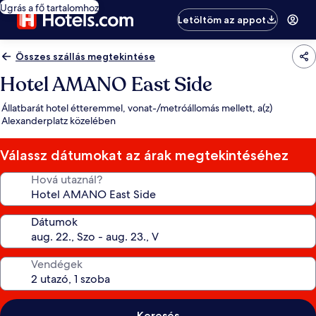
Ugrás a fő tartalomhoz
Letöltöm az appot
Összes szállás megtekintése
Hotel AMANO East Side
Állatbarát hotel étteremmel, vonat-/metróállomás mellett, a(z)
Alexanderplatz közelében
Válassz dátumokat az árak megtekintéséhez
Hová utaznál?
Dátumok
Vendégek
Keresés