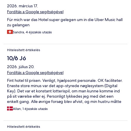
2026. március 17.
Fordítás a Google segítségével
Für mich war das Hotel super gelegen um in die Uber Music hall
zu gelangen
Sandra, 4 éjszakás utazás
Hitelesített értékelés
10/6 Jó
2026. július 20.
Fordítás a Google segítségével
Fint hotel til prisen. Venligt, hjælpsomt personale. OK faciliteter.
Eneste store minus var det app-styrede nøglesystem (Digital
Key). Det var et konstant lotterispil, om man kunne komme ind
på sit værelse eller ej. Personligt lykkedes jeg med det een
enkelt gang. Alle øvrige forsøg blev afvist, og min hustru måtte
lukke mig ind. Vores søn formåede at lukke sig helt ude af sin
Allan, 1 éjszakás utazás
etage, og fik konstant sin nøgle afvist. Systemet bygger på en
smart ide, men når det ikke virker 100% er det blot en stor
irritationsfaktor.
Hitelesített értékelés