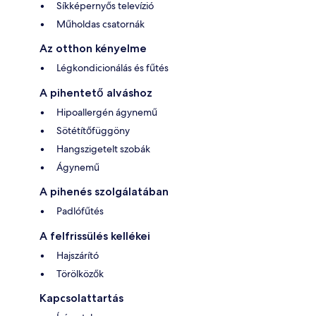
Síkképernyős televízió
Műholdas csatornák
Az otthon kényelme
Légkondicionálás és fűtés
A pihentető alváshoz
Hipoallergén ágynemű
Sötétítőfüggöny
Hangszigetelt szobák
Ágynemű
A pihenés szolgálatában
Padlófűtés
A felfrissülés kellékei
Hajszárító
Törölközők
Kapcsolattartás