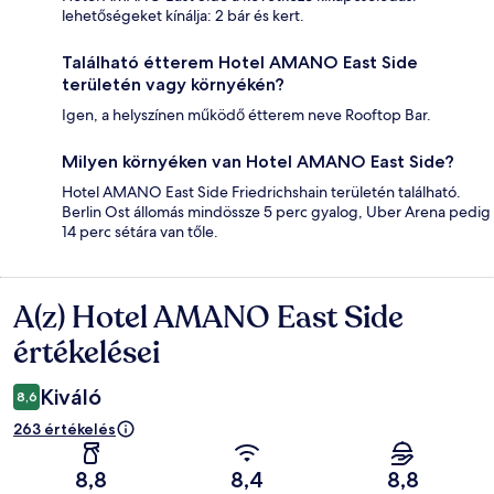
lehetőségeket kínálja: 2 bár és kert.
Található étterem Hotel AMANO East Side
területén vagy környékén?
Igen, a helyszínen működő étterem neve Rooftop Bar.
Milyen környéken van Hotel AMANO East Side?
Hotel AMANO East Side Friedrichshain területén található.
Berlin Ost állomás mindössze 5 perc gyalog, Uber Arena pedig
14 perc sétára van tőle.
A(z) Hotel AMANO East Side
Értékelések
értékelései
Kiváló
8,6
263 értékelés
8,8
8,4
8,8