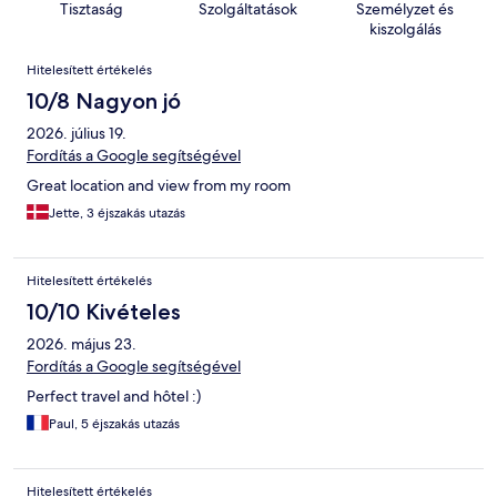
Tisztaság
Szolgáltatások
Személyzet és
kiszolgálás
Értékelések
Hitelesített értékelés
10/8 Nagyon jó
2026. július 19.
Fordítás a Google segítségével
Great location and view from my room
Jette, 3 éjszakás utazás
Hitelesített értékelés
10/10 Kivételes
2026. május 23.
Fordítás a Google segítségével
Perfect travel and hôtel :)
Paul, 5 éjszakás utazás
Hitelesített értékelés