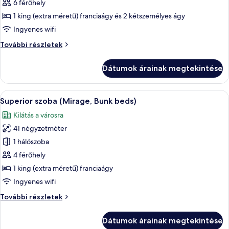
megtekintése:
6 férőhely
Lakosztály,
1 king (extra méretű) franciaágy és 2 kétszemélyes ágy
2
Ingyenes wifi
hálószobával
Lakosztály,
További részletek
(Mirage,
2
Panoramic
hálószobával
Dátumok árainak megtekintése
Sea
(Mirage,
Panoramic
view)
Sea
A
Egy erkély, rajta egy fonott székkel és
12
view)
Superior szoba (Mirage, Bunk beds)
következő
további
Kilátás a városra
részletei
szoba
41 négyzetméter
összes
képének
1 hálószoba
megtekintése:
4 férőhely
Superior
1 king (extra méretű) franciaágy
szoba
Ingyenes wifi
(Mirage,
Superior
További részletek
Bunk
szoba
beds)
(Mirage,
Dátumok árainak megtekintése
Bunk