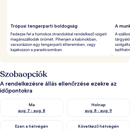
Trópusi tengerparti boldogság
A munk
Fedezze fel a homokos strandokkal rendelkező szigeti
A szállo
magánszállodák örömét. Pihenjen a kabinokban,
tárgyaló
vacsorázzon egy tengerparti étteremben, vagy
szolgált
kajakozzon a paradicsomban.
lazíthat
Szobaopciók
A rendelkezésre állás ellenőrzése ezekre az
időpontokra
A ma esti rendelkezésre állás ellenőrzése: aug. 7 - aug. 8
A holnapi rendelkezésre állás e
Ma
Holnap
aug. 7 - aug. 8
aug. 8 - aug. 9
A mostani hétvégi rendelkezésre állás ellenőrzése: aug. 7 - aug
A következő hétvégi rendelkezé
Ezen a hétvégén
Következő hétvégén