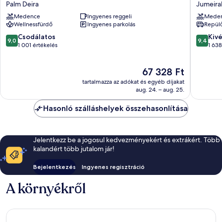
Riu
The
Palm Deira
Jumeira
Dubai
Palm
Medence
Ingyenes reggeli
Mede
Beach
Jumeira
Wellnessfürdő
Ingyenes parkolás
Repülő
Resort
pálmasz
-
9.0
9.4
Csodálatos
Kiv
9,0
9,4
All
ennyiből:
ennyiből
1 001 értékelés
1 638
Inclusive
10,
10,
Palm
Csodálatos,
Kivétele
Az
67 328 Ft
Deira
1 001
1 638
ár
értékelés
értékelé
tartalmazza az adókat és egyéb díjakat
67 328 Ft
aug. 24. – aug. 25.
Hasonló szálláshelyek összehasonlítása
Jelentkezz be a jogosul kedvezményekért és extrákért. Több
kalandért több jutalom jár!
Bejelentkezés
Ingyenes regisztráció
A környékről