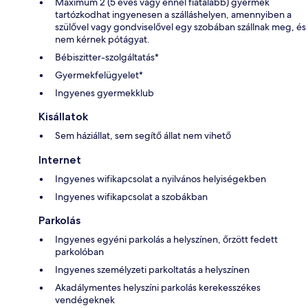
Maximum 2 (5 éves vagy ennél fiatalabb) gyermek
tartózkodhat ingyenesen a szálláshelyen, amennyiben a
szülővel vagy gondviselővel egy szobában szállnak meg, és
nem kérnek pótágyat.
Bébiszitter-szolgáltatás*
Gyermekfelügyelet*
Ingyenes gyermekklub
Kisállatok
Sem háziállat, sem segítő állat nem vihető
Internet
Ingyenes wifikapcsolat a nyilvános helyiségekben
Ingyenes wifikapcsolat a szobákban
Parkolás
Ingyenes egyéni parkolás a helyszínen, őrzött fedett
parkolóban
Ingyenes személyzeti parkoltatás a helyszínen
Akadálymentes helyszíni parkolás kerekesszékes
vendégeknek