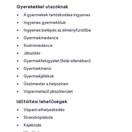
Gyerekekkel utazóknak
A gyermekek tartózkodása ingyenes
Ingyenes gyermekklub
Ingyenes belépés az élményfürdőbe
Gyermekmedence
Sodrómedence
Játszótér
Gyermekfelügyelet (felár ellenében)
Gyermekmenü
Gyermekjátékok
Úszómester a helyszínen
Vízpermetező játszóterület
Időtöltési lehetőségek
Vízparti elhelyezkedés
Strandröplabda
Kajakozás