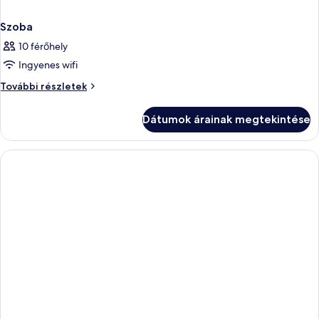
Szoba
10 férőhely
Ingyenes wifi
Szoba
További részletek
további
részletei
Dátumok árainak megtekintése