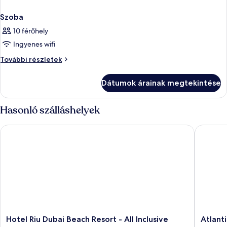
Szoba
10 férőhely
Ingyenes wifi
Szoba
További részletek
további
részletei
Dátumok árainak megtekintése
Hasonló szálláshelyek
Hotel Riu Dubai Beach Resort - All Inclusive
Atlantis,
Hotel
Atlantis,
Hotel Riu Dubai Beach Resort - All Inclusive
Atlant