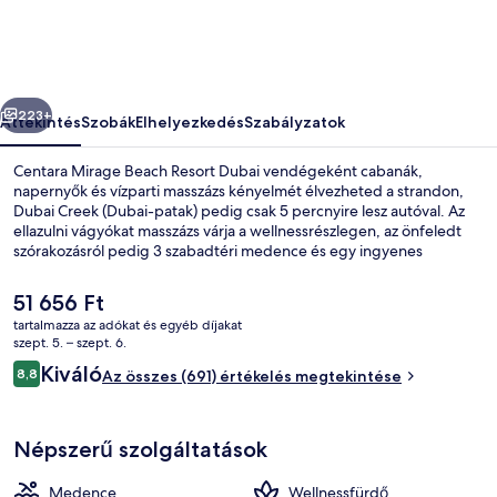
Dubai
képgalériája
őző
Következő
223+
Áttekintés
Szobák
Elhelyezkedés
Szabályzatok
Centara Mirage Beach Resort Dubai vendégeként cabanák,
napernyők és vízparti masszázs kényelmét élvezheted a strandon,
Dubai Creek (Dubai-patak) pedig csak 5 percnyire lesz autóval. Az
ellazulni vágyókat masszázs várja a wellnessrészlegen, az önfeledt
szórakozásról pedig 3 szabadtéri medence és egy ingyenes
élményfürdő gondoskodik. Suan Bua a helyszíni 5 étterem egyike,
kínálata: thai ételek, és reggelire, ebédre és vacsorára is várja a
A
51 656 Ft
vendégeket. A szálláshelyhez 3 bár/társalgó, egy "lazy river"
jelenlegi
tartalmazza az adókat és egyéb díjakat
(cirkuláló) medence és egy ingyenes játszóház is tartozik. Más utazók
ár
szept. 5. – szept. 6.
nagyszerű véleménnyel vannak a szálláshely következő jellemzőiről:
Légi nézet
51 656 Ft
Értékelések
medence és segítőkész személyzet.
Kiváló
8,8
Az összes (691) értékelés megtekintése
8,8 ennyiből: 10
Népszerű szolgáltatások
Medence
Wellnessfürdő