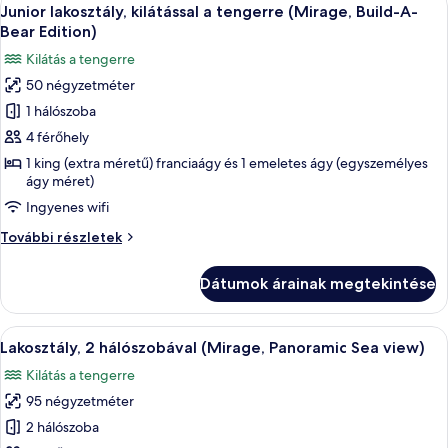
A
7
részletei
Junior lakosztály, kilátással a tengerre (Mirage, Build-A-
következő
Bear Edition)
szoba
Kilátás a tengerre
összes
50 négyzetméter
képének
1 hálószoba
megtekintése:
Junior
4 férőhely
lakosztály,
1 king (extra méretű) franciaágy és 1 emeletes ágy (egyszemélyes
ágy méret)
kilátással
a
Ingyenes wifi
tengerre
Junior
További részletek
(Mirage,
lakosztály,
kilátással
Build-
Dátumok árainak megtekintése
a
A-
tengerre
Bear
(Mirage,
A
Egy szállodai szoba, amelyben nagy abla
Edition)
7
Build-
Lakosztály, 2 hálószobával (Mirage, Panoramic Sea view)
következő
A-
Kilátás a tengerre
Bear
szoba
Edition)
95 négyzetméter
összes
további
képének
2 hálószoba
részletei