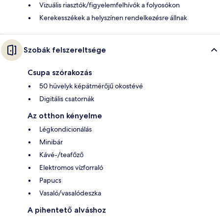
Vizuális riasztók/figyelemfelhívók a folyosókon
Kerekesszékek a helyszínen rendelkezésre állnak
Szobák felszereltsége
Csupa szórakozás
50 hüvelyk képátmérőjű okostévé
Digitális csatornák
Az otthon kényelme
Légkondicionálás
Minibár
Kávé-/teafőző
Elektromos vízforraló
Papucs
Vasaló/vasalódeszka
A pihentető alváshoz