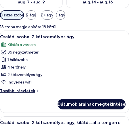
aug. 7 - aug. 9
aug. 14 - aug. 16
Szobákhoz
Összes szoba
2 ágy
3+ ágy
1 ágy
rendelkezésre
álló
18 szoba megjelenítése 18 közül
szűrők
A
Egy kétágyas szoba, íróasztallal, széssel
10
Családi szoba, 2 kétszemélyes ágy
következő
Kilátás a városra
szoba
36 négyzetméter
összes
képének
1 hálószoba
megtekintése:
4 férőhely
Családi
2 kétszemélyes ágy
szoba,
Ingyenes wifi
2
Családi
További részletek
kétszemélyes
szoba,
ágy
2
Dátumok árainak megtekintése
kétszemélyes
ágy
további
A
Egy szállodai szoba két ággyal, egy kék 
8
részletei
Családi szoba, 2 kétszemélyes ágy, kilátással a tengerre
következő