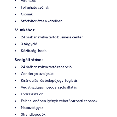
Vitorlázás
Felfújható csónak
Csónak
Szörfvitorlázás a közelben
Munkához
24 órában nyitva tartó business center
3 tárgyaló
Közösségi iroda
Szolgáltatások
24 órában nyitva tartó recepció
Concierge-szolgálat
Kirándulás- és belépőjegy-foglalás
Vegytisztítási/mosodai szolgáltatás
Fodrászszalon
Felár ellenében igényb vehető vízparti cabanák
Napozóágyak
Strandlepedők