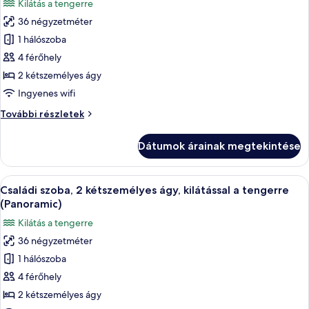
Kilátás a tengerre
szoba
36 négyzetméter
összes
képének
1 hálószoba
megtekintése:
4 férőhely
Családi
2 kétszemélyes ágy
szoba,
Ingyenes wifi
2
Családi
További részletek
kétszemélyes
szoba,
ágy,
2
Dátumok árainak megtekintése
kilátással
kétszemélyes
ágy,
a
kilátással
A
Egy erkély, ahonnan a tengerpartra nyíl
tengerre
6
a
Családi szoba, 2 kétszemélyes ágy, kilátással a tengerre
következő
tengerre
(Panoramic)
további
szoba
Kilátás a tengerre
részletei
összes
36 négyzetméter
képének
1 hálószoba
megtekintése:
Családi
4 férőhely
szoba,
2 kétszemélyes ágy