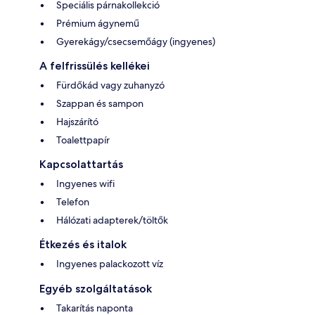
Speciális párnakollekció
Prémium ágynemű
Gyerekágy/csecsemőágy (ingyenes)
A felfrissülés kellékei
Fürdőkád vagy zuhanyzó
Szappan és sampon
Hajszárító
Toalettpapír
Kapcsolattartás
Ingyenes wifi
Telefon
Hálózati adapterek/töltők
Étkezés és italok
Ingyenes palackozott víz
Egyéb szolgáltatások
Takarítás naponta