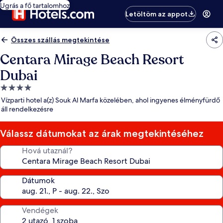
Ugrás a fő tartalomhoz
Letöltöm az appot
Összes szállás megtekintése
Centara Mirage Beach Resort
Dubai
4.0
csillagos
Vízparti hotel a(z) Souk Al Marfa közelében, ahol ingyenes élményfürdő
szálláshely
áll rendelkezésre
Válassz dátumokat az árak megtekintéséhez
Hová utaznál?
Dátumok
Vendégek