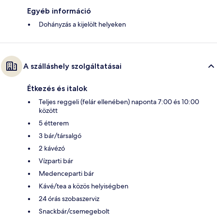
Egyéb információ
Dohányzás a kijelölt helyeken
A szálláshely szolgáltatásai
Étkezés és italok
Teljes reggeli (felár ellenében) naponta 7:00 és 10:00
között
5 étterem
3 bár/társalgó
2 kávézó
Vízparti bár
Medenceparti bár
Kávé/tea a közös helyiségben
24 órás szobaszerviz
Snackbár/csemegebolt