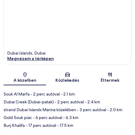
Dubai Islands, Dubai
Megnézem a térképen
Térkép
A közelben
Közlekedés
Éttermek
Souk Al Marfa
- 2 perc autóval
- 2.1 km
Dubai Creek (Dubai-patak)
- 2 perc autóval
- 2.4 km
strand Dubai Islands Marina közelében
- 3 perc autóval
- 2.0 km
Gold Souk piac
- 6 perc autóval
- 6.3 km
Burj Khalifa
- 17 perc autóval
- 17.5 km