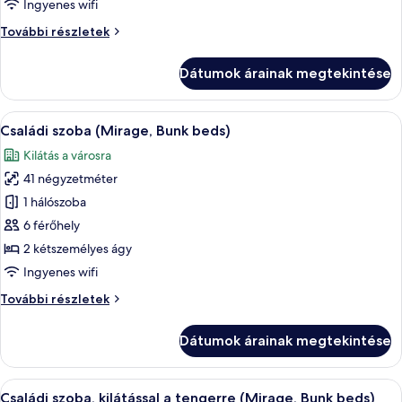
2
Ingyenes wifi
kétszemélyes
Családi
További részletek
ágy,
szoba,
kilátással
2
Dátumok árainak megtekintése
kétszemélyes
a
ágy,
tengerre
kilátással
A
Egy erkély, rajta egy fonott székkel és 
(Panoramic)
12
a
Családi szoba (Mirage, Bunk beds)
következő
tengerre
Kilátás a városra
(Panoramic)
szoba
további
41 négyzetméter
összes
részletei
képének
1 hálószoba
megtekintése:
6 férőhely
Családi
2 kétszemélyes ágy
szoba
Ingyenes wifi
(Mirage,
Családi
További részletek
Bunk
szoba
beds)
(Mirage,
Dátumok árainak megtekintése
Bunk
beds)
további
A
Egy erkély, ahonnan kilátás nyílik egy
13
részletei
Családi szoba, kilátással a tengerre (Mirage, Bunk beds)