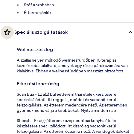
Széf a szobában
Éttermi ajánlók
Speciális szolgáltatások
Wellnessrészleg
A szálláshelyen működő wellnessfürdőben 10 terápiás
kezelőszoba található, amelyek egy része párok számára van
kialakítva. Ebben a wellnessfürdőben masszázs biztosított.
Étkezési lehetőség
Suan Bua - Ez a(z) büféétterem thai ételek készítésére
specializálódott. Itt reggelit, ebédet és vacsorát kerül
felszolgálásra. Az étterem medencére néző. Az étteremben
gyermekmenü várja a kisebbeket. Nyitva minden nap
Sheesh - Ez a(z) étterem közép-európai konyha ételei
készítésére specilizálódott. Itt kizárólag vacsorát kerül
felszolgálásra. Az étterem óceánra néző. A vendégek italokat