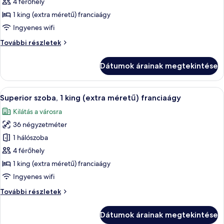
megtekintése:
4 férőhely
Superior
1 king (extra méretű) franciaágy
szoba
Ingyenes wifi
(Mirage,
Superior
További részletek
Panoramic
szoba
Sea
(Mirage,
Dátumok árainak megtekintése
view,
Panoramic
Sea
Bunk
view,
A
Egy modern szállodai szoba, amelyben ta
beds)
9
Bunk
Superior szoba, 1 king (extra méretű) franciaágy
következő
beds)
Kilátás a városra
további
szoba
részletei
36 négyzetméter
összes
képének
1 hálószoba
megtekintése:
4 férőhely
Superior
1 king (extra méretű) franciaágy
szoba,
Ingyenes wifi
1
Superior
További részletek
king
szoba,
(extra
1
Dátumok árainak megtekintése
méretű)
king