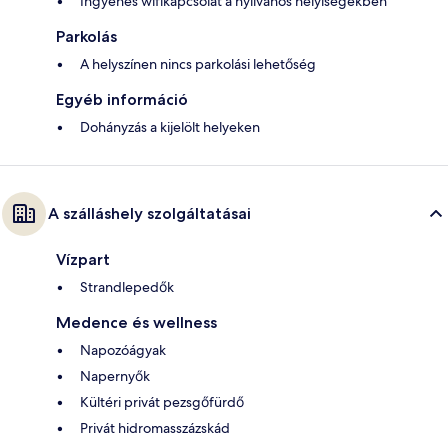
Ingyenes wifikapcsolat a nyilvános helyiségekben
Parkolás
A helyszínen nincs parkolási lehetőség
Egyéb információ
Dohányzás a kijelölt helyeken
A szálláshely szolgáltatásai
Vízpart
Strandlepedők
Medence és wellness
Napozóágyak
Napernyők
Kültéri privát pezsgőfürdő
Privát hidromasszázskád