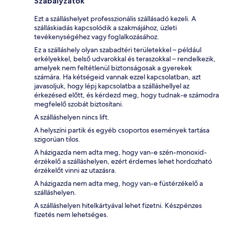
Szabályzatok
Ezt a szálláshelyet professzionális szállásadó kezeli. A
szálláskiadás kapcsolódik a szakmájához, üzleti
tevékenységéhez vagy foglalkozásához.
Ez a szálláshely olyan szabadtéri területekkel – például
erkélyekkel, belső udvarokkal és teraszokkal – rendelkezik,
amelyek nem feltétlenül biztonságosak a gyerekek
számára. Ha kétségeid vannak ezzel kapcsolatban, azt
javasoljuk, hogy lépj kapcsolatba a szálláshellyel az
érkezésed előtt, és kérdezd meg, hogy tudnak-e számodra
megfelelő szobát biztosítani.
A szálláshelyen nincs lift.
A helyszíni partik és egyéb csoportos események tartása
szigorúan tilos.
A házigazda nem adta meg, hogy van-e szén-monoxid-
érzékelő a szálláshelyen, ezért érdemes lehet hordozható
érzékelőt vinni az utazásra.
A házigazda nem adta meg, hogy van-e füstérzékelő a
szálláshelyen.
A szálláshelyen hitelkártyával lehet fizetni. Készpénzes
fizetés nem lehetséges.