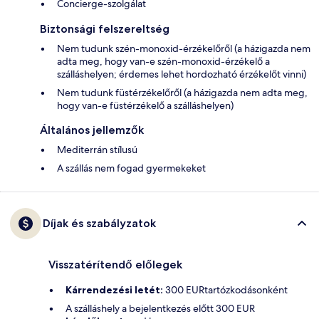
Concierge-szolgálat
Biztonsági felszereltség
Nem tudunk szén-monoxid-érzékelőről (a házigazda nem
adta meg, hogy van-e szén-monoxid-érzékelő a
szálláshelyen; érdemes lehet hordozható érzékelőt vinni)
Nem tudunk füstérzékelőről (a házigazda nem adta meg,
hogy van-e füstérzékelő a szálláshelyen)
Általános jellemzők
Mediterrán stílusú
A szállás nem fogad gyermekeket
Díjak és szabályzatok
Visszatérítendő előlegek
Kárrendezési letét:
300 EURtartózkodásonként
A szálláshely a bejelentkezés előtt 300 EUR