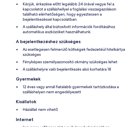
Kérjük, érkezése előtt legalább 24 órával vegye fel a
kapcsolatot a szálláshellyel a foglalási visszaigazoláson
található elérhetőségen, hogy egyeztessen a
bejelentkezéssel kapcsolatban.
A szálláshely által biztosított információk fordításához
automatikus eszközöket használhatunk.
A bejelentkezéshez szükséges
Az esetlegesen felmerülő költségek fedezetéül hitelkártya
szükséges
Fényképes személyazonosító okmány szükséges lehet
A szálláshelyre való bejelentkezés alsó korhatára 18
Gyermekek
12 éves vagy annál fiatalabb gyermekek tartózkodása a
szálláshelyen nem engedélyezett
Kisállatok
Háziállat nem vihető
Internet