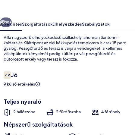
őző
Következő
30+
Áttekintés
Szolgáltatások
Elhelyezkedés
Szabályzatok
Villa nagyszerű elhelyezkedésű szálláshely, ahonnan Santorini-
kaldera és Kilátópont az oiai kékkupolás templomra is csak 15 perc
gyalog. Pezsgőfürdő és terasz is várja a vendégeket, a kellemes
villaépületek kényelmét pedig kültéri privát pezsgőfürdő és
bútorozott erkély vagy terasz is fokozza.
Értékelések
Jó
7,2
7,2 ennyiből: 10
9 külső értékelés
Ház | Kültéri pezsgőfürdő
Teljes nyaraló
2 hálószoba
2 fürdőszoba
4 férőhely
Népszerű szolgáltatások