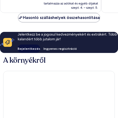
ár
tartalmazza az adókat és egyéb díjakat
értékelés
értékelé
105 204 Ft
szept. 4. – szept. 5.
Hasonló szálláshelyek összehasonlítása
Jelentkezz be a jogosul kedvezményekért és extrákért. Több
kalandért több jutalom jár!
Bejelentkezés
Ingyenes regisztráció
A környékről