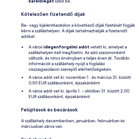
kárelőleget
szed be.
Kötelezően fizetendő díjak
Be- vagy kijelentkezéskor a következő díjak fizetését fogják
kérni a szálláshelyen. A díjak tartalmazhatják a fizetendő
adókat:
A város
idegenforgalmi adót
vetett ki, amelyet a
szálláshelyen kell megfizetni. Az adó szezononként
változik, és nincs érvényben a teljes éven át. További
információt a szálláshely nyújt a foglalási
visszaigazoláson szereplő elérhetőségeken.
A város adót vet ki: november 1 . és március 31. között
0.50 EUR szállásonként, éjszakánként
A város adót vet ki: április 1. – október 31. között 2.00
EUR szállásonként, éjszakánként
Felújítások és bezárások
A szálláshely decemberben, januárban, februárban és
márciusban zárva van.