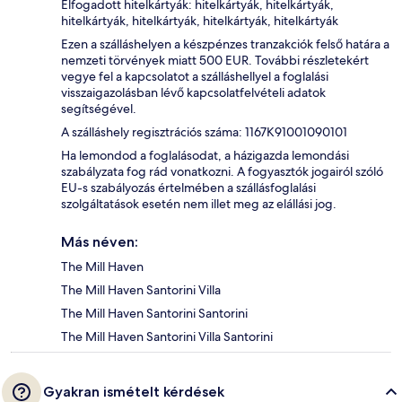
Elfogadott hitelkártyák: hitelkártyák, hitelkártyák,
hitelkártyák, hitelkártyák, hitelkártyák, hitelkártyák
Ezen a szálláshelyen a készpénzes tranzakciók felső határa a
nemzeti törvények miatt 500 EUR. További részletekért
vegye fel a kapcsolatot a szálláshellyel a foglalási
visszaigazolásban lévő kapcsolatfelvételi adatok
segítségével.
A szálláshely regisztrációs száma: 1167K91001090101
Ha lemondod a foglalásodat, a házigazda lemondási
szabályzata fog rád vonatkozni. A fogyasztók jogairól szóló
EU-s szabályozás értelmében a szállásfoglalási
szolgáltatások esetén nem illet meg az elállási jog.
Más néven:
The Mill Haven
The Mill Haven Santorini Villa
The Mill Haven Santorini Santorini
The Mill Haven Santorini Villa Santorini
Gyakran ismételt kérdések