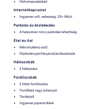
Hidromasszázskád
Internetkapcsolat
Ingyenes wifi, sebesség: 25+ Mb/s
Parkolás és közlekedés
A helyszínen nincs parkolási lehetőség
Étel és ital
Mikrohullámú sütő
Főzőedények/tányérok/evőeszközök
Hálószobák
2 hálószoba
Fürdőszobák
2 több fürdőszoba
Fürdőkád vagy zuhanyzó
Törölköző
Ingyenes piperecikkek