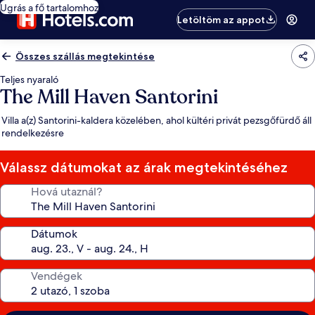
Ugrás a fő tartalomhoz
Letöltöm az appot
Összes szállás megtekintése
Teljes nyaraló
The Mill Haven Santorini
Villa a(z) Santorini-kaldera közelében, ahol kültéri privát pezsgőfürdő áll
rendelkezésre
Válassz dátumokat az árak megtekintéséhez
Hová utaznál?
Dátumok
Vendégek