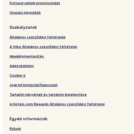
l
i
a
l
t
Futtasd velünk promócióidat
s
s
e
Utazási ügynökök
o
t
s
f
t
Szabályzatok
h
e
Általános szerződési feltételek
W
o
A Vrbo Általános szerződési feltételei
r
l
Akadálymentesítés
d
Adatvédelem
Cookie-k
Jogi Információk/Kapcsolat
Tartalmi irányelvek és tartalom bejelentése
A Hotels.com Rewards Általános szerződési feltételei
Egyéb információk
Rólunk