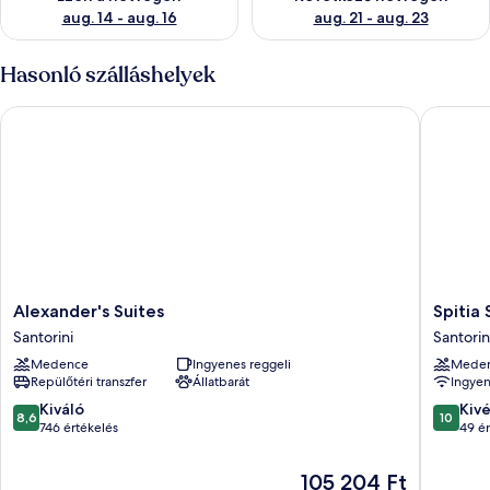
aug. 14 - aug. 16
aug. 21 - aug. 23
Hasonló szálláshelyek
Alexander's Suites
Spitia Sa
Alexander's
Spitia
Alexander's Suites
Spitia 
Suites
Santorin
Santorini
Santorin
Santorini
Santorin
Medence
Ingyenes reggeli
Mede
Repülőtéri transzfer
Állatbarát
Ingyen
8.6
10.0
Kiváló
Kiv
8,6
10
ennyiből:
ennyiből
746 értékelés
49 ér
10,
10,
Kiváló,
Kivétele
Az
105 204 Ft
746
49