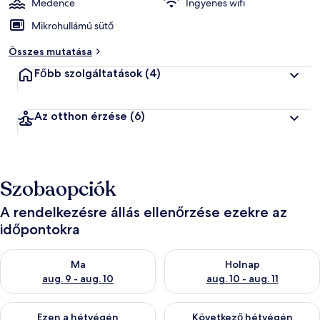
Medence
Ingyenes wifi
Mikrohullámú sütő
Összes mutatása
Főbb szolgáltatások
(4)
Az otthon érzése
(6)
Szobaopciók
A rendelkezésre állás ellenőrzése ezekre az
időpontokra
A ma esti rendelkezésre állás ellenőrzése: aug. 9 - aug. 10
A holnapi rendelkezésre állás e
Ma
Holnap
aug. 9 - aug. 10
aug. 10 - aug. 11
A mostani hétvégi rendelkezésre állás ellenőrzése: aug. 14 - au
A következő hétvégi rendelkezé
Ezen a hétvégén
Következő hétvégén