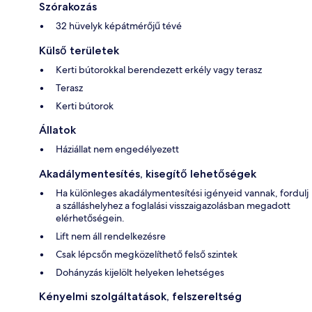
Szórakozás
32 hüvelyk képátmérőjű tévé
Külső területek
Kerti bútorokkal berendezett erkély vagy terasz
Terasz
Kerti bútorok
Állatok
Háziállat nem engedélyezett
Akadálymentesítés, kisegítő lehetőségek
Ha különleges akadálymentesítési igényeid vannak, fordulj
a szálláshelyhez a foglalási visszaigazolásban megadott
elérhetőségein.
Lift nem áll rendelkezésre
Csak lépcsőn megközelíthető felső szintek
Dohányzás kijelölt helyeken lehetséges
Kényelmi szolgáltatások, felszereltség