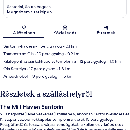
Santorini, South Aegean
Megnézem a térképen
Térkép
A közelben
Közlekedés
Éttermek
Santorini-kaldera
- 1 perc gyalog
- 0.1 km
Tramonto ad Oia
- 10 perc gyalog
- 0.9 km
Kilátópont az oiai kékkupolás templomra
- 12 perc gyalog
- 1.0 km
Oia Kastélya
- 17 perc gyalog
- 1.3 km
Amoudi-öböl
- 19 perc gyalog
- 1.5 km
Részletek a szálláshelyről
The Mill Haven Santorini
Villa nagyszerű elhelyezkedésű szálláshely, ahonnan Santorini-kaldera és
Kilátópont az oiai kékkupolás templomra is csak 15 perc gyalog.
Pezsgőfürdő és terasz is várja a vendégeket, a kellemes villaépületek
kényelmét pedig kültéri privát pezsgőfürdő és bútorozott erkély vagy