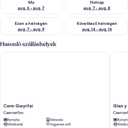
Ma
Holnap
aug. 6 - aug. 7
aug. 7 - aug. 8
A mostani hétvégi rendelkezésre állás ellenőrzése: aug. 7 - aug
A következő hétvégi rendelkezé
Ezen a hétvégén
Következő hétvégén
aug. 7 - aug. 9
aug. 14 - aug. 16
Hasonló szálláshelyek
Cwm Gwyrfai
Glan y G
Cwm
Glan
Cwm Gwyrfai
Glan y
Gwyrfai
y
Caernarfon
Caernar
Caernarfon
Gors
Konyha
Mosoda
Konyh
Caernar
Állatbarát
Ingyenes wifi
Állatb