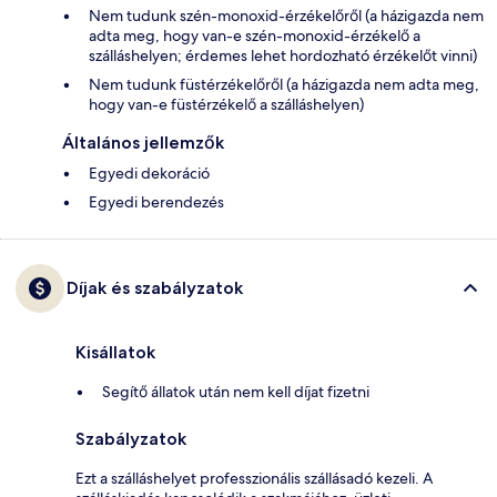
Nem tudunk szén-monoxid-érzékelőről (a házigazda nem
adta meg, hogy van-e szén-monoxid-érzékelő a
szálláshelyen; érdemes lehet hordozható érzékelőt vinni)
Nem tudunk füstérzékelőről (a házigazda nem adta meg,
hogy van-e füstérzékelő a szálláshelyen)
Általános jellemzők
Egyedi dekoráció
Egyedi berendezés
Díjak és szabályzatok
Kisállatok
Segítő állatok után nem kell díjat fizetni
Szabályzatok
Ezt a szálláshelyet professzionális szállásadó kezeli. A