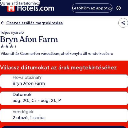
Ugrás a fő tartalomhoz
Letöltöm az appot
Összes szállás megtekintése
Teljes nyaraló
Bryn Afon Farm
3.5
csillagos
Víkendház Caernarfon városában, ahol konyha áll rendelkezésre
szálláshely
Válassz dátumokat az árak megtekintéséhez
Hová utaznál?
Dátumok
Vendégek