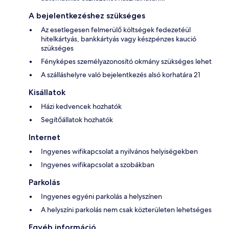
A bejelentkezéshez szükséges
Az esetlegesen felmerülő költségek fedezetéül
hitelkártyás, bankkártyás vagy készpénzes kaució
szükséges
Fényképes személyazonosító okmány szükséges lehet
A szálláshelyre való bejelentkezés alsó korhatára 21
Kisállatok
Házi kedvencek hozhatók
Segítőállatok hozhatók
Internet
Ingyenes wifikapcsolat a nyilvános helyiségekben
Ingyenes wifikapcsolat a szobákban
Parkolás
Ingyenes egyéni parkolás a helyszínen
A helyszíni parkolás nem csak közterületen lehetséges
Egyéb információ