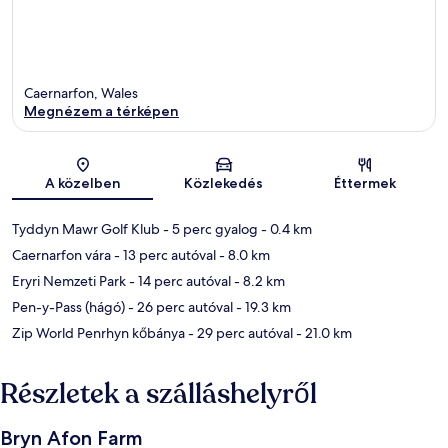
Caernarfon, Wales
Megnézem a térképen
Térkép
A közelben
Közlekedés
Éttermek
Tyddyn Mawr Golf Klub
- 5 perc gyalog
- 0.4 km
Caernarfon vára
- 13 perc autóval
- 8.0 km
Eryri Nemzeti Park
- 14 perc autóval
- 8.2 km
Pen-y-Pass (hágó)
- 26 perc autóval
- 19.3 km
Zip World Penrhyn kőbánya
- 29 perc autóval
- 21.0 km
Részletek a szálláshelyről
Bryn Afon Farm