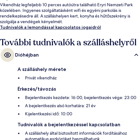
Víkendház legfeljebb 10 perces autóútra található Eryri Nemzeti Park
közelében. Ingyenes szolgáltatásként wifi és egyéni parkolás is
rendelkezésedre áll. A szálláshelyen kert, konyha és hűtőszekrény is
szolgálja a vendégek kényelmét.
Tudnivalók a lemondással kapcsolatos jogaidról
További tudnivalók a szálláshelyről
Dióhéjban
A szálláshely mérete
Privát víkendház
Érkezés/távozás
Bejelentkezés kezdete: 16:00, bejelentkezés vége: 23:00
A bejelentkezés alsó korhatára: 21 év
Kijelentkezési idő: 10:00
Tudnivalók a bejelentkezéssel kapcsolatban
A szálláshely által biztosított információk fordításához
automatikus eszközöket használhatunk.