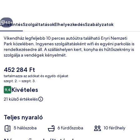
őző
Következő
40+
Áttekintés
Szolgáltatások
Elhelyezkedés
Szabályzatok
Víkendház legfeljebb 10 perces autóútra található Eryri Nemzeti
Park közelében. Ingyenes szolgáltatásként wifi és egyéni parkolás is
rendelkezésedre áll. A szálláshelyen kert, konyha és hűtőszekrény is
szolgálja a vendégek kényelmét.
A
452 284 Ft
jelenlegi
tartalmazza az adókat és egyéb díjakat
ár
szept. 2. – szept. 3.
452 284 Ft
Értékelések
Kivételes
9,4
Házikó | Privát konyha | Hűtőszekrén
9,4 ennyiből: 10
21 külső értékelés
Teljes nyaraló
5 hálószoba
6 fürdőszoba
10 férőhely