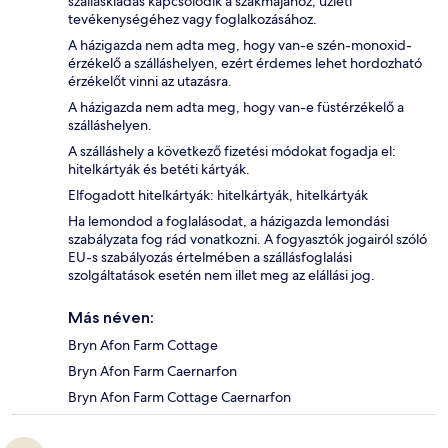
szálláskiadás kapcsolódik a szakmájához, üzleti
tevékenységéhez vagy foglalkozásához.
A házigazda nem adta meg, hogy van-e szén-monoxid-
érzékelő a szálláshelyen, ezért érdemes lehet hordozható
érzékelőt vinni az utazásra.
A házigazda nem adta meg, hogy van-e füstérzékelő a
szálláshelyen.
A szálláshely a következő fizetési módokat fogadja el:
hitelkártyák és betéti kártyák.
Elfogadott hitelkártyák: hitelkártyák, hitelkártyák
Ha lemondod a foglalásodat, a házigazda lemondási
szabályzata fog rád vonatkozni. A fogyasztók jogairól szóló
EU-s szabályozás értelmében a szállásfoglalási
szolgáltatások esetén nem illet meg az elállási jog.
Más néven:
Bryn Afon Farm Cottage
Bryn Afon Farm Caernarfon
Bryn Afon Farm Cottage Caernarfon