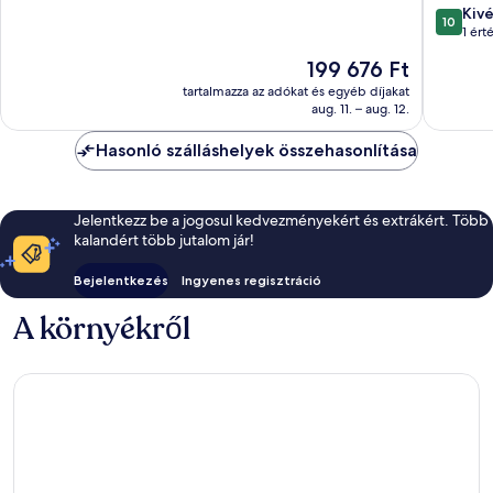
10.0
Kiv
10
ennyiből
1 ért
10,
Az
199 676 Ft
Kivétele
ár
1
tartalmazza az adókat és egyéb díjakat
199 676 Ft
aug. 11. – aug. 12.
értékelé
Hasonló szálláshelyek összehasonlítása
Jelentkezz be a jogosul kedvezményekért és extrákért. Több
kalandért több jutalom jár!
Bejelentkezés
Ingyenes regisztráció
A környékről