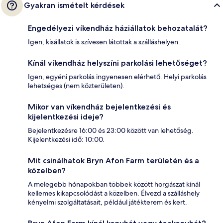
Gyakran ismételt kérdések
Engedélyezi víkendház háziállatok behozatalát?
Igen, kisállatok is szívesen látottak a szálláshelyen.
Kínál víkendház helyszíni parkolási lehetőséget?
Igen, egyéni parkolás ingyenesen elérhető. Helyi parkolás
lehetséges (nem közterületen).
Mikor van víkendház bejelentkezési és
kijelentkezési ideje?
Bejelentkezésre 16:00 és 23:00 között van lehetőség.
Kijelentkezési idő: 10:00.
Mit csinálhatok Bryn Afon Farm területén és a
közelben?
A melegebb hónapokban többek között horgászat kínál
kellemes kikapcsolódást a közelben. Élvezd a szálláshely
kényelmi szolgáltatásait, például játékterem és kert.