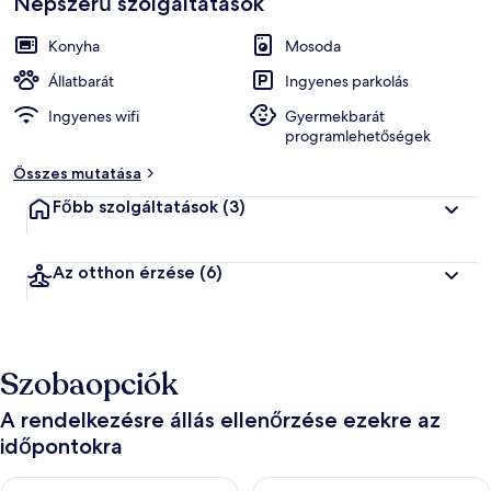
Népszerű szolgáltatások
Konyha
Mosoda
Állatbarát
Ingyenes parkolás
Ingyenes wifi
Gyermekbarát
programlehetőségek
Összes mutatása
Főbb szolgáltatások
(3)
Az otthon érzése
(6)
Szobaopciók
A rendelkezésre állás ellenőrzése ezekre az
időpontokra
A ma esti rendelkezésre állás ellenőrzése: aug. 6 - aug. 7
A holnapi rendelkezésre állás e