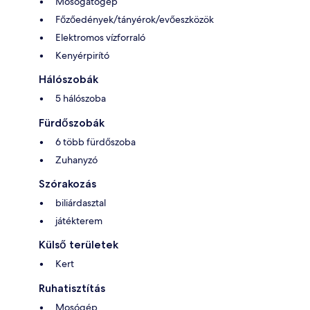
Mosogatógép
Főzőedények/tányérok/evőeszközök
Elektromos vízforraló
Kenyérpirító
Hálószobák
5 hálószoba
Fürdőszobák
6 több fürdőszoba
Zuhanyzó
Szórakozás
biliárdasztal
játékterem
Külső területek
Kert
Ruhatisztítás
Mosógép