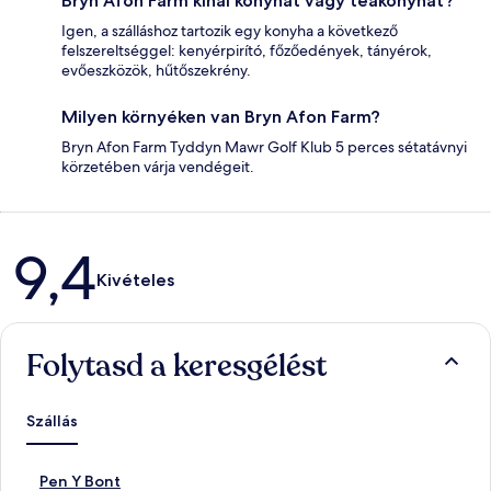
Bryn Afon Farm kínál konyhát vagy teakonyhát?
Igen, a szálláshoz tartozik egy konyha a következő
felszereltséggel: kenyérpirító, főzőedények, tányérok,
evőeszközök, hűtőszekrény.
Milyen környéken van Bryn Afon Farm?
Bryn Afon Farm Tyddyn Mawr Golf Klub 5 perces sétatávnyi
körzetében várja vendégeit.
Értékelések
9,4
Kivételes
Folytasd a keresgélést
Szállás
S
Pen Y Bont