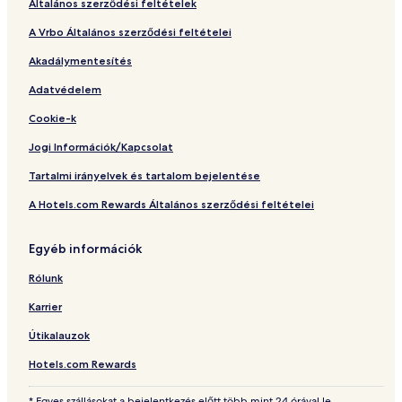
Általános szerződési feltételek
l
A Vrbo Általános szerződési feltételei
Akadálymentesítés
Adatvédelem
Cookie-k
Jogi Információk/Kapcsolat
Tartalmi irányelvek és tartalom bejelentése
A Hotels.com Rewards Általános szerződési feltételei
Egyéb információk
Rólunk
Karrier
Útikalauzok
Hotels.com Rewards
* Egyes szállásokat a bejelentkezés előtt több mint 24 órával le