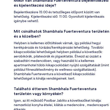
Mikor van Shambhala Fuerteventura bejelentkezési
és kijelentkezési ideje?
Bejelentkezésre 15:00 és tetszőleges időpont között van
lehetőség. Kijelentkezési idő: 11:00. Gyorsított kijelentkezés
igénybe vehető.
Mit csinálhatok Shambhala Fuerteventura területén
és a közelben?
Helyben is kellemes időtöltések várnak, így például hegyi
kerékpározás és túrázási/kerékpározási lehetőség. További
kikapcsolódási lehetőségek helyben például a következők:
aerobikórák, pilatesórák és jógaoktatás. Élvezd az úszást a
szabadtéri medencében, vagy használd ki a kellemes
apartmanhotel többi kikapcsolódást nyújtó szolgáltatását (mint
például fitneszlétesítmény és wellness-szolgáltatások).
Shambhala Fuerteventura a következő kikapcsolódási
lehetőséget is kínálja vendégeinek: kert.
Található étterem Shambhala Fuerteventura
területén vagy környékén?
Igen, az itt működő Poolbar Jablito a következőket kínálja:
nemzetközi konyha ételei, kilátás a medencére , medenceparti
étkezés.