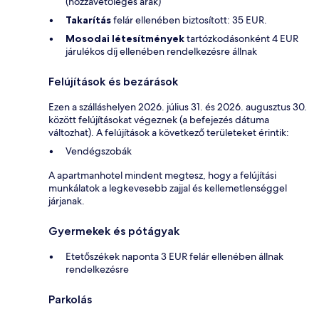
(hozzávetőleges árak)
Takarítás
felár ellenében biztosított: 35 EUR.
Mosodai létesítmények
tartózkodásonként 4 EUR
járulékos díj ellenében rendelkezésre állnak
Felújítások és bezárások
Ezen a szálláshelyen 2026. július 31. és 2026. augusztus 30.
között felújításokat végeznek (a befejezés dátuma
változhat). A felújítások a következő területeket érintik:
Vendégszobák
A apartmanhotel mindent megtesz, hogy a felújítási
munkálatok a legkevesebb zajjal és kellemetlenséggel
járjanak.
Gyermekek és pótágyak
Etetőszékek naponta 3 EUR felár ellenében állnak
rendelkezésre
Parkolás