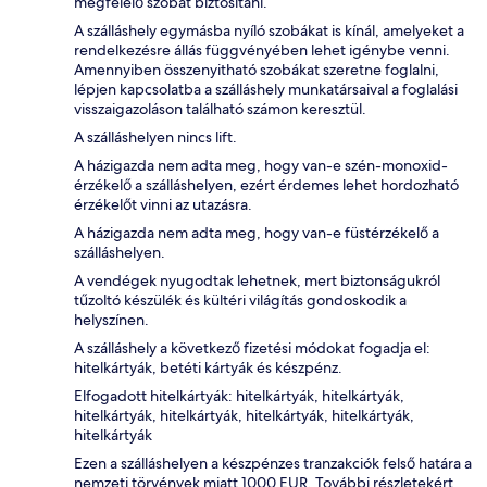
megfelelő szobát biztosítani.
A szálláshely egymásba nyíló szobákat is kínál, amelyeket a
rendelkezésre állás függvényében lehet igénybe venni.
Amennyiben összenyitható szobákat szeretne foglalni,
lépjen kapcsolatba a szálláshely munkatársaival a foglalási
visszaigazoláson található számon keresztül.
A szálláshelyen nincs lift.
A házigazda nem adta meg, hogy van-e szén-monoxid-
érzékelő a szálláshelyen, ezért érdemes lehet hordozható
érzékelőt vinni az utazásra.
A házigazda nem adta meg, hogy van-e füstérzékelő a
szálláshelyen.
A vendégek nyugodtak lehetnek, mert biztonságukról
tűzoltó készülék és kültéri világítás gondoskodik a
helyszínen.
A szálláshely a következő fizetési módokat fogadja el:
hitelkártyák, betéti kártyák és készpénz.
Elfogadott hitelkártyák: hitelkártyák, hitelkártyák,
hitelkártyák, hitelkártyák, hitelkártyák, hitelkártyák,
hitelkártyák
Ezen a szálláshelyen a készpénzes tranzakciók felső határa a
nemzeti törvények miatt 1000 EUR. További részletekért