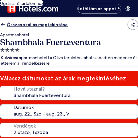
Ugrás a fő tartalomhoz
Letöltöm az appot
Összes szállás megtekintése
Apartmanhotel
Shambhala Fuerteventura
4.0
csillagos
Külvárosi apartmanhotel La Oliva területén, ahol szabadtéri medence és
szálláshely
étterem áll rendelkezésre
Válassz dátumokat az árak megtekintéséhez
Hová utaznál?
Dátumok
Vendégek