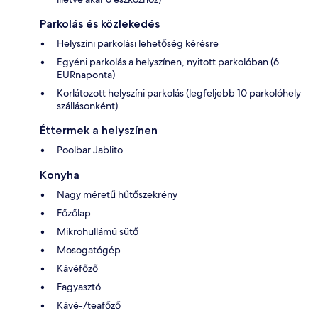
Parkolás és közlekedés
Helyszíni parkolási lehetőség kérésre
Egyéni parkolás a helyszínen, nyitott parkolóban (6
EURnaponta)
Korlátozott helyszíni parkolás (legfeljebb 10 parkolóhely
szállásonként)
Éttermek a helyszínen
Poolbar Jablito
Konyha
Nagy méretű hűtőszekrény
Főzőlap
Mikrohullámú sütő
Mosogatógép
Kávéfőző
Fagyasztó
Kávé-/teafőző