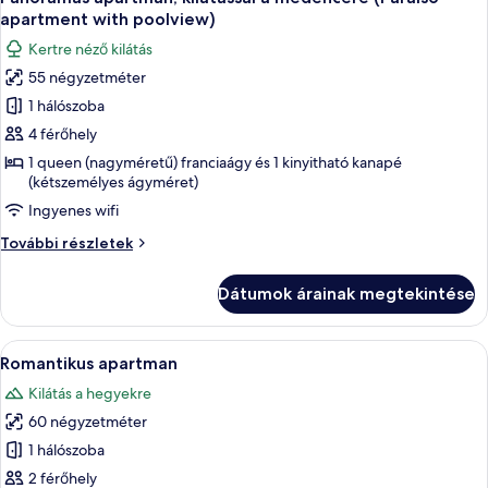
következő
további
apartment with poolview)
részletei
szoba
Kertre néző kilátás
összes
55 négyzetméter
képének
1 hálószoba
megtekintése:
Panorámás
4 férőhely
apartman,
1 queen (nagyméretű) franciaágy és 1 kinyitható kanapé
(kétszemélyes ágyméret)
kilátással
a
Ingyenes wifi
medencére
Panorámás
További részletek
(Paraiso
apartman,
kilátással
apartment
Dátumok árainak megtekintése
a
with
medencére
poolview)
(Paraiso
A
Egy tetőterasz, ahol egy jakuzzi is tal
1
apartment
Romantikus apartman
következő
with
Kilátás a hegyekre
poolview)
szoba
további
60 négyzetméter
összes
részletei
képének
1 hálószoba
megtekintése:
2 férőhely