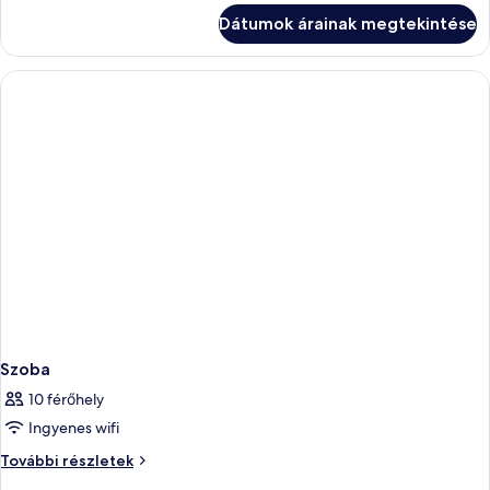
részletei
Dátumok árainak megtekintése
Szoba
10 férőhely
Ingyenes wifi
Szoba
További részletek
további