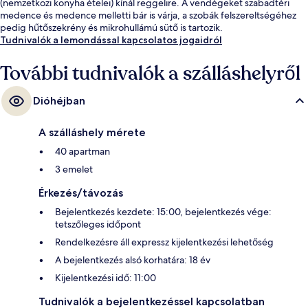
(nemzetközi konyha ételei) kínál reggelire. A vendégeket szabadtéri
medence és medence melletti bár is várja, a szobák felszereltségéhez
pedig hűtőszekrény és mikrohullámú sütő is tartozik.
Tudnivalók a lemondással kapcsolatos jogaidról
További tudnivalók a szálláshelyről
Dióhéjban
A szálláshely mérete
40 apartman
3 emelet
Érkezés/távozás
Bejelentkezés kezdete: 15:00, bejelentkezés vége:
tetszőleges időpont
Rendelkezésre áll expressz kijelentkezési lehetőség
A bejelentkezés alsó korhatára: 18 év
Kijelentkezési idő: 11:00
Tudnivalók a bejelentkezéssel kapcsolatban