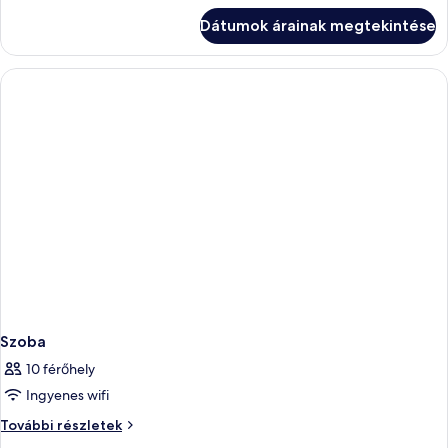
kilátással
Duplex
Dátumok árainak megtekintése
a
apartment
tengerre
with
(Dunas
seaview)
Duplex
apartment
with
seaview)
további
részletei
Szoba
10 férőhely
Ingyenes wifi
Szoba
További részletek
további