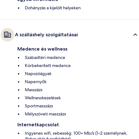
Dohányzás a kijelölt helyeken
A szálláshely szolgáltatásai
Medence és wellness
Szabadtéri medence
Körbekerített medence
Napozóágyak
Napernyők
Masszázs
Wellnesskezelések
Sportmasszázs
Mélyszöveti masszázs
Internetkapcsolat
Ingyenes wifi, sebesség: 100+ Mb/s (1–2 személynek,
illetve akár 6 eszközhöz)