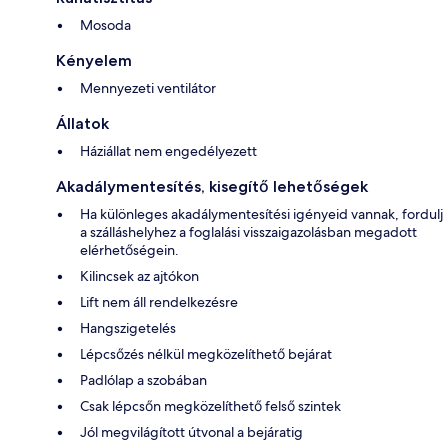
Mosoda
Kényelem
Mennyezeti ventilátor
Állatok
Háziállat nem engedélyezett
Akadálymentesítés, kisegítő lehetőségek
Ha különleges akadálymentesítési igényeid vannak, fordulj
a szálláshelyhez a foglalási visszaigazolásban megadott
elérhetőségein.
Kilincsek az ajtókon
Lift nem áll rendelkezésre
Hangszigetelés
Lépcsőzés nélkül megközelíthető bejárat
Padlólap a szobában
Csak lépcsőn megközelíthető felső szintek
Jól megvilágított útvonal a bejáratig