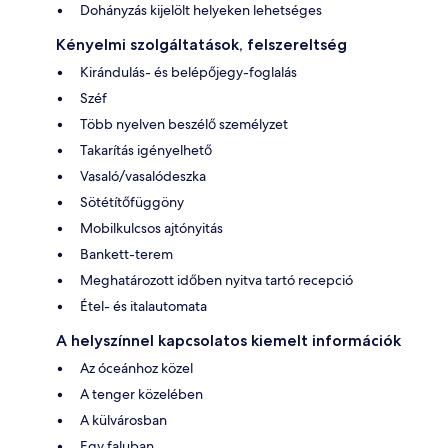
Dohányzás kijelölt helyeken lehetséges
Kényelmi szolgáltatások, felszereltség
Kirándulás- és belépőjegy-foglalás
Széf
Több nyelven beszélő személyzet
Takarítás igényelhető
Vasaló/vasalódeszka
Sötétítőfüggöny
Mobilkulcsos ajtónyitás
Bankett-terem
Meghatározott időben nyitva tartó recepció
Étel- és italautomata
A helyszínnel kapcsolatos kiemelt információk
Az óceánhoz közel
A tenger közelében
A külvárosban
Egy faluban