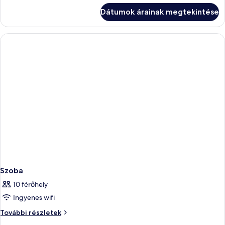
részletei
Dátumok árainak megtekintése
Szoba
10 férőhely
Ingyenes wifi
Szoba
További részletek
további