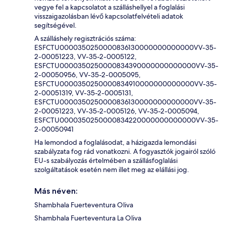
vegye fel a kapcsolatot a szálláshellyel a foglalási
visszaigazolásban lévő kapcsolatfelvételi adatok
segítségével.
A szálláshely regisztrációs száma:
ESFCTU0000350250000836130000000000000VV-35-
2-00051223, VV-35-2-0005122,
ESFCTU0000350250000834390000000000000VV-35-
2-00050956, VV-35-2-0005095,
ESFCTU0000350250000834910000000000000VV-35-
2-00051319, VV-35-2-0005131,
ESFCTU0000350250000836130000000000000VV-35-
2-00051223, VV-35-2-0005126, VV-35-2-0005094,
ESFCTU0000350250000834220000000000000VV-35-
2-00050941
Ha lemondod a foglalásodat, a házigazda lemondási
szabályzata fog rád vonatkozni. A fogyasztók jogairól szóló
EU-s szabályozás értelmében a szállásfoglalási
szolgáltatások esetén nem illet meg az elállási jog.
Más néven:
Shambhala Fuerteventura Oliva
Shambhala Fuerteventura La Oliva