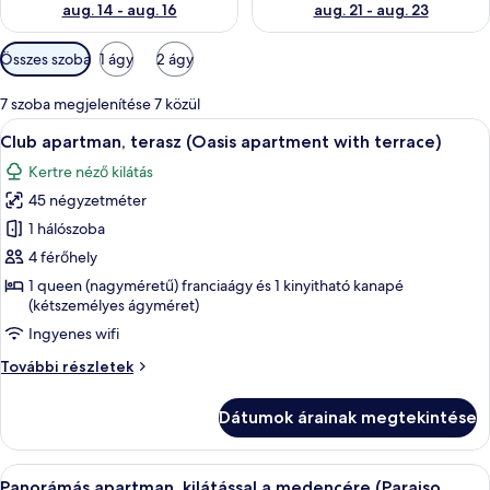
aug. 14 - aug. 16
aug. 21 - aug. 23
Szobákhoz
Összes szoba
1 ágy
2 ágy
rendelkezésre
álló
7 szoba megjelenítése 7 közül
szűrők
A
Egy gondosan megterített ágy, steppelt 
21
Club apartman, terasz (Oasis apartment with terrace)
következő
Kertre néző kilátás
szoba
45 négyzetméter
összes
képének
1 hálószoba
megtekintése:
4 férőhely
Club
1 queen (nagyméretű) franciaágy és 1 kinyitható kanapé
apartman,
(kétszemélyes ágyméret)
terasz
Ingyenes wifi
(Oasis
Club
További részletek
apartment
apartman,
with
terasz
Dátumok árainak megtekintése
(Oasis
terrace)
apartment
with
A
Egy modern nappali, melyben üveg aszta
20
terrace)
Panorámás apartman, kilátással a medencére (Paraiso