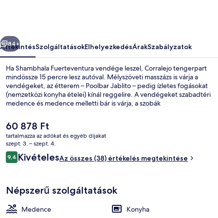
őző
Következő
84+
Áttekintés
Szolgáltatások
Elhelyezkedés
Árak
Szabályzatok
Ha Shambhala Fuerteventura vendége leszel, Corralejo tengerpart
mindössze 15 percre lesz autóval. Mélyszöveti masszázs is várja a
vendégeket, az étterem – Poolbar Jablito – pedig ízletes fogásokat
(nemzetközi konyha ételei) kínál reggelire. A vendégeket szabadtéri
medence és medence melletti bár is várja, a szobák
felszereltségéhez pedig hűtőszekrény és mikrohullámú sütő is
tartozik.
A
60 878 Ft
jelenlegi
tartalmazza az adókat és egyéb díjakat
ár
szept. 3. – szept. 4.
Szabadtéri medence, napernyők és n
60 878 Ft
Értékelések
Kivételes
9,4
Az összes (38) értékelés megtekintése
9,4 ennyiből: 10
Népszerű szolgáltatások
Medence
Konyha