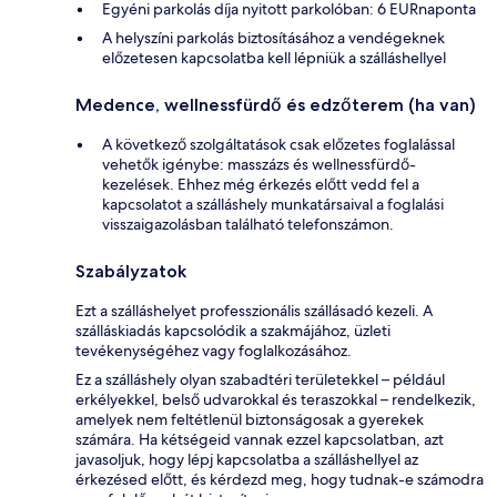
Egyéni parkolás díja nyitott parkolóban: 6 EURnaponta
A helyszíni parkolás biztosításához a vendégeknek
előzetesen kapcsolatba kell lépniük a szálláshellyel
Medence, wellnessfürdő és edzőterem (ha van)
A következő szolgáltatások csak előzetes foglalással
vehetők igénybe: masszázs és wellnessfürdő-
kezelések. Ehhez még érkezés előtt vedd fel a
kapcsolatot a szálláshely munkatársaival a foglalási
visszaigazolásban található telefonszámon.
Szabályzatok
Ezt a szálláshelyet professzionális szállásadó kezeli. A
szálláskiadás kapcsolódik a szakmájához, üzleti
tevékenységéhez vagy foglalkozásához.
Ez a szálláshely olyan szabadtéri területekkel – például
erkélyekkel, belső udvarokkal és teraszokkal – rendelkezik,
amelyek nem feltétlenül biztonságosak a gyerekek
számára. Ha kétségeid vannak ezzel kapcsolatban, azt
javasoljuk, hogy lépj kapcsolatba a szálláshellyel az
érkezésed előtt, és kérdezd meg, hogy tudnak-e számodra