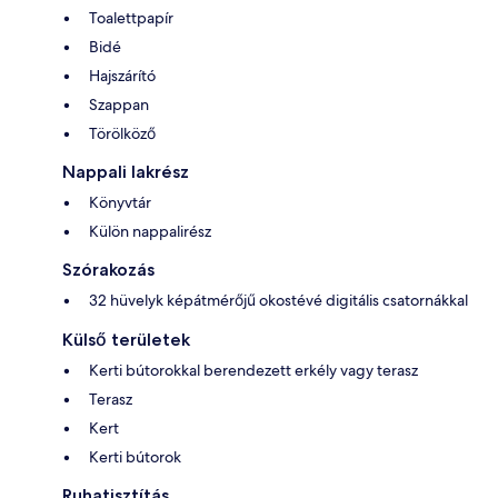
Toalettpapír
Bidé
Hajszárító
Szappan
Törölköző
Nappali lakrész
Könyvtár
Külön nappalirész
Szórakozás
32 hüvelyk képátmérőjű okostévé digitális csatornákkal
Külső területek
Kerti bútorokkal berendezett erkély vagy terasz
Terasz
Kert
Kerti bútorok
Ruhatisztítás