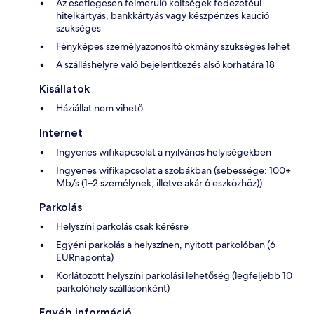
Az esetlegesen felmerülő költségek fedezetéül
hitelkártyás, bankkártyás vagy készpénzes kaució
szükséges
Fényképes személyazonosító okmány szükséges lehet
A szálláshelyre való bejelentkezés alsó korhatára 18
Kisállatok
Háziállat nem vihető
Internet
Ingyenes wifikapcsolat a nyilvános helyiségekben
Ingyenes wifikapcsolat a szobákban (sebessége: 100+
Mb/s (1–2 személynek, illetve akár 6 eszközhöz))
Parkolás
Helyszíni parkolás csak kérésre
Egyéni parkolás a helyszínen, nyitott parkolóban (6
EURnaponta)
Korlátozott helyszíni parkolási lehetőség (legfeljebb 10
parkolóhely szállásonként)
Egyéb információ