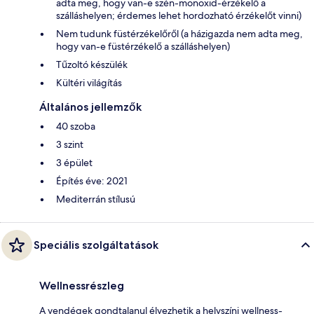
adta meg, hogy van-e szén-monoxid-érzékelő a
szálláshelyen; érdemes lehet hordozható érzékelőt vinni)
Nem tudunk füstérzékelőről (a házigazda nem adta meg,
hogy van-e füstérzékelő a szálláshelyen)
Tűzoltó készülék
Kültéri világítás
Általános jellemzők
40 szoba
3 szint
3 épület
Építés éve: 2021
Mediterrán stílusú
Speciális szolgáltatások
Wellnessrészleg
A vendégek gondtalanul élvezhetik a helyszíni wellness-