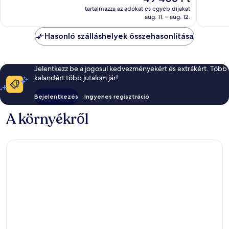
343
ár
602
tartalmazza az adókat és egyéb díjakat
értékelés
49 406 Ft
aug. 11. – aug. 12.
értékelé
Hasonló szálláshelyek összehasonlítása
Jelentkezz be a jogosul kedvezményekért és extrákért. Több
kalandért több jutalom jár!
Bejelentkezés
Ingyenes regisztráció
A környékről