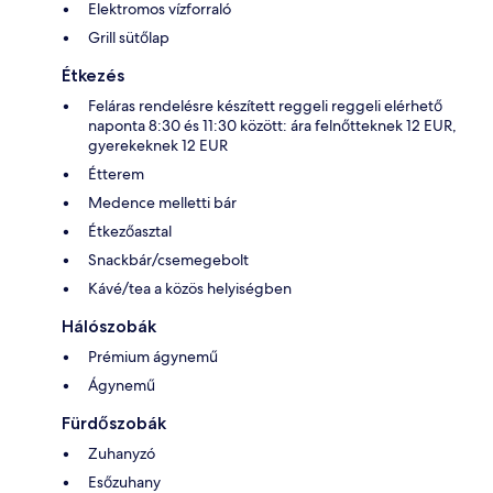
Elektromos vízforraló
Grill sütőlap
Étkezés
Feláras rendelésre készített reggeli reggeli elérhető
naponta 8:30 és 11:30 között: ára felnőtteknek 12 EUR,
gyerekeknek 12 EUR
Étterem
Medence melletti bár
Étkezőasztal
Snackbár/csemegebolt
Kávé/tea a közös helyiségben
Hálószobák
Prémium ágynemű
Ágynemű
Fürdőszobák
Zuhanyzó
Esőzuhany