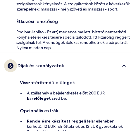
szolgáltatások kényelmét. A szolgáltatások között a következők
szerepelnek: masszázs - mélyszöveti és masszázs - sport.
Étkezési lehetőség
Poolbar Jablito - Ez a(z) medence melletti bisztró nemzetközi
konyha ételei készítésére specializálódott. Itt kizárólag reggelit
szolgálnak fel. A vendégek italokat rendelhetnek a bárpultnál.
Nyitva minden nap
Díjak és szabályzatok
Visszatérítendő előlegek
A szálláshely a bejelentkezés előtt 200 EUR
kárelőleget
szed be.
Opcionális extrák
Rendelésre készített reggeli
felár ellenében
kérhető: 12 EUR felnőtteknek és 12 EUR gyerekeknek