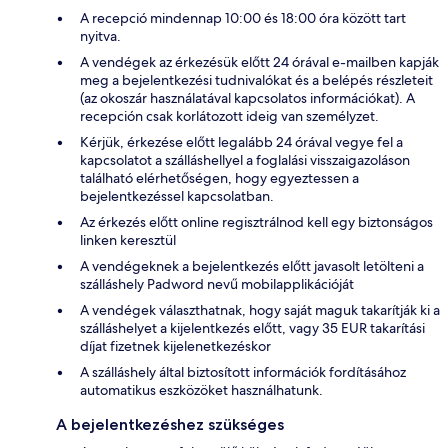
A recepció mindennap 10:00 és 18:00 óra között tart
nyitva.
A vendégek az érkezésük előtt 24 órával e-mailben kapják
meg a bejelentkezési tudnivalókat és a belépés részleteit
(az okoszár használatával kapcsolatos információkat). A
recepción csak korlátozott ideig van személyzet.
Kérjük, érkezése előtt legalább 24 órával vegye fel a
kapcsolatot a szálláshellyel a foglalási visszaigazoláson
található elérhetőségen, hogy egyeztessen a
bejelentkezéssel kapcsolatban.
Az érkezés előtt online regisztrálnod kell egy biztonságos
linken keresztül
A vendégeknek a bejelentkezés előtt javasolt letölteni a
szálláshely Padword nevű mobilapplikációját
A vendégek választhatnak, hogy saját maguk takarítják ki a
szálláshelyet a kijelentkezés előtt, vagy 35 EUR takarítási
díjat fizetnek kijelenetkezéskor
A szálláshely által biztosított információk fordításához
automatikus eszközöket használhatunk.
A bejelentkezéshez szükséges