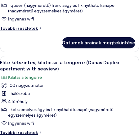
Romantikus
1 queen (nagyméretű) franciaágy és 1 kinyitható kanapé
apartman
(nagyméretű egyszemélyes ágyméret)
Ingyenes wifi
Romantikus
További részletek
apartman
további
Dátumok árainak megtekintése
részletei
A
Két, fa kerettel készült szék, melyek 
20
Elite kétszintes, kilátással a tengerre (Dunas Duplex
következő
apartment with seaview)
szoba
Kilátás a tengerre
összes
100 négyzetméter
képének
1 hálószoba
megtekintése:
Elite
4 férőhely
kétszintes,
1 kétszemélyes ágy és 1 kinyitható kanapé (nagyméretű
egyszemélyes ágyméret)
kilátással
a
Ingyenes wifi
tengerre
Elite
További részletek
(Dunas
kétszintes,