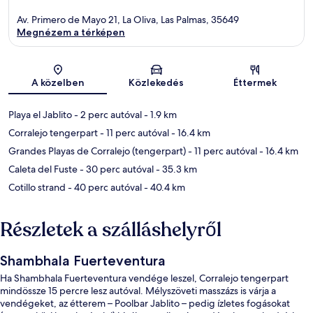
Av. Primero de Mayo 21, La Oliva, Las Palmas, 35649
Megnézem a térképen
Térkép
A közelben
Közlekedés
Éttermek
Playa el Jablito
- 2 perc autóval
- 1.9 km
Corralejo tengerpart
- 11 perc autóval
- 16.4 km
Grandes Playas de Corralejo (tengerpart)
- 11 perc autóval
- 16.4 km
Caleta del Fuste
- 30 perc autóval
- 35.3 km
Cotillo strand
- 40 perc autóval
- 40.4 km
Részletek a szálláshelyről
Shambhala Fuerteventura
Ha Shambhala Fuerteventura vendége leszel, Corralejo tengerpart
mindössze 15 percre lesz autóval. Mélyszöveti masszázs is várja a
vendégeket, az étterem – Poolbar Jablito – pedig ízletes fogásokat