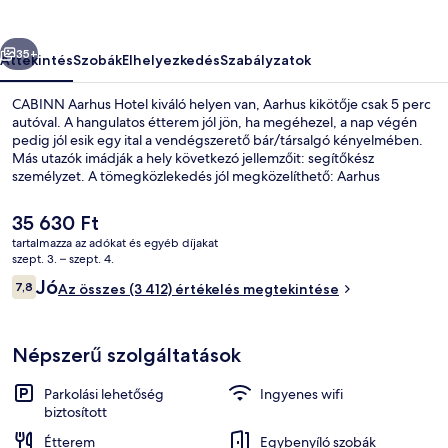
őző
Következő
35+
Áttekintés
Szobák
Elhelyezkedés
Szabályzatok
CABINN Aarhus Hotel kiváló helyen van, Aarhus kikötője csak 5 perc
autóval. A hangulatos étterem jól jön, ha megéhezel, a nap végén
pedig jól esik egy ital a vendégszerető bár/társalgó kényelmében.
Más utazók imádják a hely következó jellemzőit: segítőkész
személyzet. A tömegközlekedés jól megközelíthető: Aarhus
Skolebakken vasútállomás csak 4 perc gyalog.
A
35 630 Ft
jelenlegi
tartalmazza az adókat és egyéb díjakat
ár
szept. 3. – szept. 4.
Lobby pihenő
35 630 Ft
Értékelések
Jó
7,8
Az összes (3 412) értékelés megtekintése
7,8 ennyiből: 10
Népszerű szolgáltatások
Parkolási lehetőség
Ingyenes wifi
biztosított
Étterem
Egybenyíló szobák