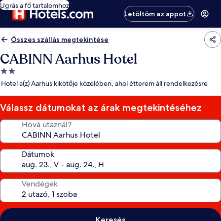
Ugrás a fő tartalomhoz
Letöltöm az appot
Összes szállás megtekintése
CABINN Aarhus Hotel
2.0
csillagos
Hotel a(z) Aarhus kikötője közelében, ahol étterem áll rendelkezésre
szálláshely
Válassz dátumokat az árak megtekintéséhez
Hová utaznál?
Dátumok
Vendégek
Keresés