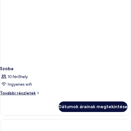
Szoba
10 férőhely
Ingyenes wifi
Szoba
További részletek
további
részletei
Dátumok árainak megtekintése