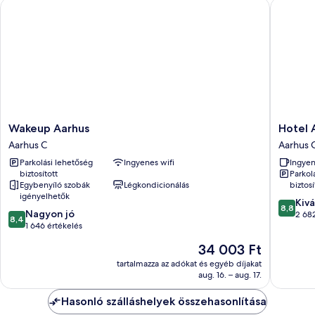
Wakeup Aarhus
Hotel Atl
Wakeup
Hotel
Wakeup Aarhus
Hotel 
Aarhus
Atlantic
Aarhus C
Aarhus 
Aarhus
Aarhus
Parkolási lehetőség
Ingyenes wifi
Ingyen
C
C
biztosított
Parkol
Egybenyíló szobák
Légkondicionálás
biztosí
igényelhetők
8.8
Kivá
8,8
8.4
Nagyon jó
ennyiből
2 682
8,4
ennyiből:
1 646 értékelés
10,
10,
Kiváló,
Az
34 003 Ft
Nagyon
2 682
ár
jó,
tartalmazza az adókat és egyéb díjakat
értékelé
34 003 Ft
aug. 16. – aug. 17.
1 646
értékelés
Hasonló szálláshelyek összehasonlítása