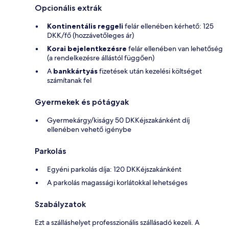
Opcionális extrák
Kontinentális reggeli
felár ellenében kérhető: 125
DKK/fő (hozzávetőleges ár)
Korai bejelentkezésre
felár ellenében van lehetőség
(a rendelkezésre állástól függően)
A
bankkártyás
fizetések után kezelési költséget
számítanak fel
Gyermekek és pótágyak
Gyermekárgy/kiságy 50 DKKéjszakánként díj
ellenében vehető igénybe
Parkolás
Egyéni parkolás díja: 120 DKKéjszakánként
A parkolás magassági korlátokkal lehetséges
Szabályzatok
Ezt a szálláshelyet professzionális szállásadó kezeli. A