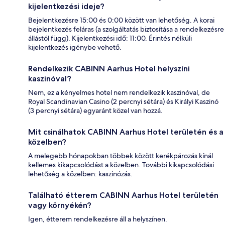
kijelentkezési ideje?
Bejelentkezésre 15:00 és 0:00 között van lehetőség. A korai
bejelentkezés feláras (a szolgáltatás biztosítása a rendelkezésre
állástól függ). Kijelentkezési idő: 11:00. Érintés nélküli
kijelentkezés igénybe vehető.
Rendelkezik CABINN Aarhus Hotel helyszíni
kaszinóval?
Nem, ez a kényelmes hotel nem rendelkezik kaszinóval, de
Royal Scandinavian Casino (2 percnyi sétára) és Királyi Kaszinó
(3 percnyi sétára) egyaránt közel van hozzá.
Mit csinálhatok CABINN Aarhus Hotel területén és a
közelben?
A melegebb hónapokban többek között kerékpározás kínál
kellemes kikapcsolódást a közelben. További kikapcsolódási
lehetőség a közelben: kaszinózás.
Található étterem CABINN Aarhus Hotel területén
vagy környékén?
Igen, étterem rendelkezésre áll a helyszínen.