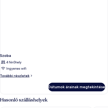
Szoba
4 férőhely
Ingyenes wifi
Szoba
További részletek
további
részletei
Dátumok árainak megtekintése
Hasonló szálláshelyek