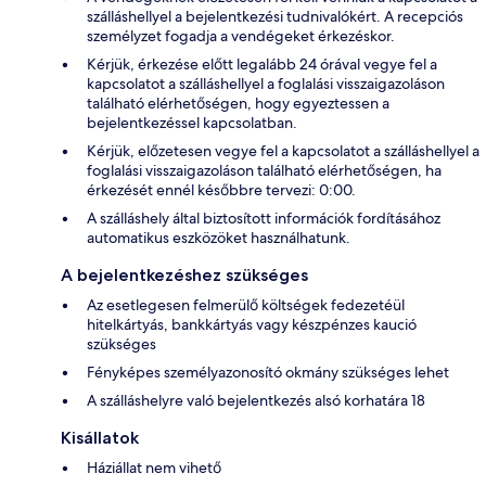
szálláshellyel a bejelentkezési tudnivalókért. A recepciós
személyzet fogadja a vendégeket érkezéskor.
Kérjük, érkezése előtt legalább 24 órával vegye fel a
kapcsolatot a szálláshellyel a foglalási visszaigazoláson
található elérhetőségen, hogy egyeztessen a
bejelentkezéssel kapcsolatban.
Kérjük, előzetesen vegye fel a kapcsolatot a szálláshellyel a
foglalási visszaigazoláson található elérhetőségen, ha
érkezését ennél későbbre tervezi: 0:00.
A szálláshely által biztosított információk fordításához
automatikus eszközöket használhatunk.
A bejelentkezéshez szükséges
Az esetlegesen felmerülő költségek fedezetéül
hitelkártyás, bankkártyás vagy készpénzes kaució
szükséges
Fényképes személyazonosító okmány szükséges lehet
A szálláshelyre való bejelentkezés alsó korhatára 18
Kisállatok
Háziállat nem vihető