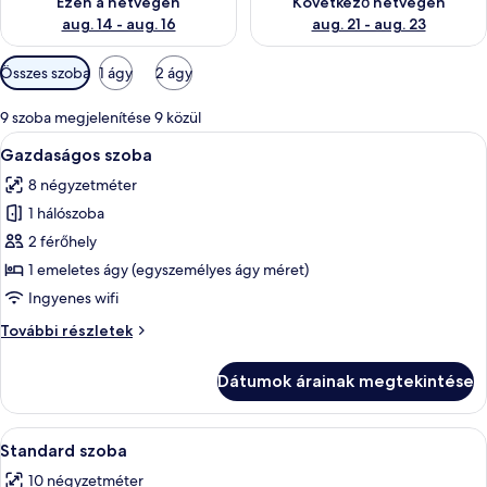
Ezen a hétvégén
Következő hétvégén
aug. 14 - aug. 16
aug. 21 - aug. 23
Szobákhoz
Összes szoba
1 ágy
2 ágy
rendelkezésre
álló
9 szoba megjelenítése 9 közül
szűrők
A
Egy kis méretű szállodai szoba emeletes
4
Gazdaságos szoba
következő
8 négyzetméter
szoba
1 hálószoba
összes
képének
2 férőhely
megtekintése:
1 emeletes ágy (egyszemélyes ágy méret)
Gazdaságos
Ingyenes wifi
szoba
Gazdaságos
További részletek
szoba
további
Dátumok árainak megtekintése
részletei
A
Standard szoba | Hipoallergén ágynem
5
Standard szoba
következő
10 négyzetméter