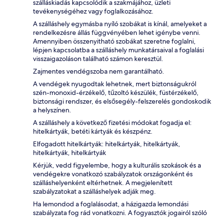
szálláskiadás kapcsolódik a szakmájához, üzleti
tevékenységéhez vagy foglalkozásához.
A szálláshely egymásba nyíló szobákat is kínál, amelyeket a
rendelkezésre állás függvényében lehet igénybe venni.
Amennyiben összenyitható szobákat szeretne foglalni,
lépjen kapcsolatba a szálláshely munkatársaival a foglalási
visszaigazoláson található számon keresztül.
Zajmentes vendégszoba nem garantálható.
A vendégek nyugodtak lehetnek, mert biztonságukról
szén-monoxid-érzékelő, tűzoltó készülék, füstérzékelő,
biztonsági rendszer, és elsősegély-felszerelés gondoskodik
a helyszínen.
A szálláshely a következő fizetési módokat fogadja el:
hitelkártyák, betéti kártyák és készpénz.
Elfogadott hitelkártyák: hitelkártyák, hitelkártyák,
hitelkártyák, hitelkártyák
Kérjük, vedd figyelembe, hogy a kulturális szokások és a
vendégekre vonatkozó szabályzatok országonként és
szálláshelyenként eltérhetnek. A megjelenített
szabályzatokat a szálláshelyek adják meg.
Ha lemondod a foglalásodat, a házigazda lemondási
szabályzata fog rád vonatkozni. A fogyasztók jogairól szóló