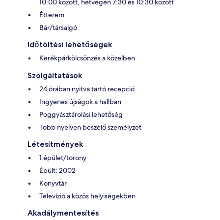
10:00 között, hétvégén 7:30 és 10:30 között
Étterem
Bár/társalgó
Időtöltési lehetőségek
Kerékpárkölcsönzés a közelben
Szolgáltatások
24 órában nyitva tartó recepció
Ingyenes újságok a hallban
Poggyásztárolási lehetőség
Több nyelven beszélő személyzet
Létesítmények
1 épület/torony
Épült: 2002
Könyvtár
Televízió a közös helyiségekben
Akadálymentesítés