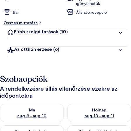
igényelhetők
Bár
Állandó recepció
Összes mutatása
Főbb szolgáltatások
(10)
Az otthon érzése
(6)
Szobaopciók
A rendelkezésre állás ellenőrzése ezekre az
időpontokra
A ma esti rendelkezésre állás ellenőrzése: aug. 9 - aug. 10
A holnapi rendelkezésre állás e
Ma
Holnap
aug. 9 - aug. 10
aug. 10 - aug. 11
A mostani hétvégi rendelkezésre állás ellenőrzése: aug. 14 - au
A következő hétvégi rendelkezé