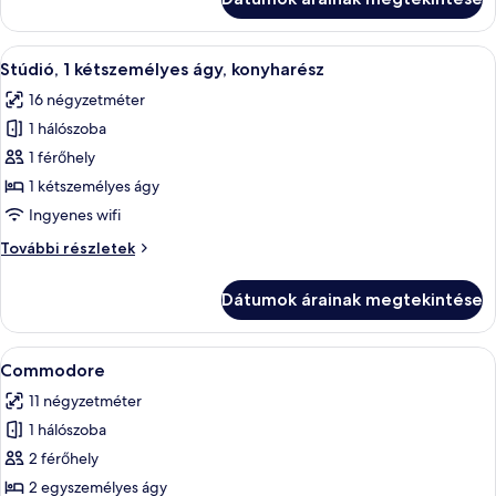
Queen
bed
bed
további
A
Egy modern szállodai szoba, amelyben t
5
részletei
Stúdió, 1 kétszemélyes ágy, konyharész
következő
16 négyzetméter
szoba
1 hálószoba
összes
képének
1 férőhely
megtekintése:
1 kétszemélyes ágy
Stúdió,
Ingyenes wifi
1
Stúdió,
További részletek
kétszemélyes
1
ágy,
kétszemélyes
Dátumok árainak megtekintése
ágy,
konyharész
konyharész
további
A
Egy kétágyas szoba, ahol az ablakon zs
4
részletei
Commodore
következő
11 négyzetméter
szoba
1 hálószoba
összes
képének
2 férőhely
megtekintése:
2 egyszemélyes ágy