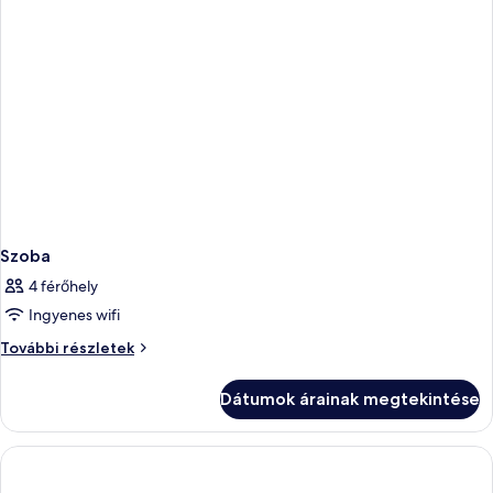
Szoba
4 férőhely
Ingyenes wifi
Szoba
További részletek
további
részletei
Dátumok árainak megtekintése