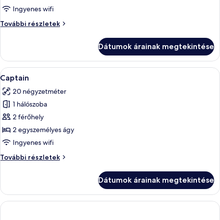
Commodore
Ingyenes wifi
Commodore
További részletek
további
részletei
Dátumok árainak megtekintése
A
Egy modern szállodai szoba, amelyben t
4
Captain
következő
20 négyzetméter
szoba
1 hálószoba
összes
képének
2 férőhely
megtekintése:
2 egyszemélyes ágy
Captain
Ingyenes wifi
Captain
További részletek
további
részletei
Dátumok árainak megtekintése