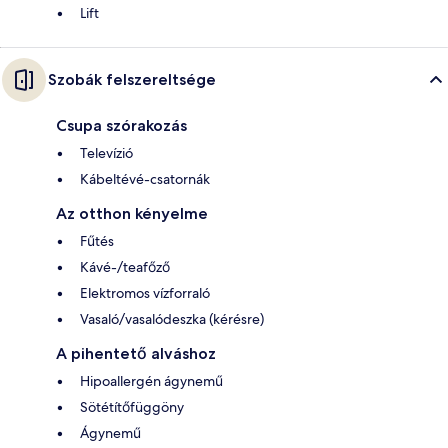
Lift
Szobák felszereltsége
Csupa szórakozás
Televízió
Kábeltévé-csatornák
Az otthon kényelme
Fűtés
Kávé-/teafőző
Elektromos vízforraló
Vasaló/vasalódeszka (kérésre)
A pihentető alváshoz
Hipoallergén ágynemű
Sötétítőfüggöny
Ágynemű