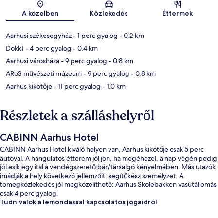
Térkép
A közelben
Közlekedés
Éttermek
Aarhusi székesegyház
- 1 perc gyalog
- 0.2 km
Dokk1
- 4 perc gyalog
- 0.4 km
Aarhusi városháza
- 9 perc gyalog
- 0.8 km
ARoS művészeti múzeum
- 9 perc gyalog
- 0.8 km
Aarhus kikötője
- 11 perc gyalog
- 1.0 km
Részletek a szálláshelyről
CABINN Aarhus Hotel
CABINN Aarhus Hotel kiváló helyen van, Aarhus kikötője csak 5 perc
autóval. A hangulatos étterem jól jön, ha megéhezel, a nap végén pedig
jól esik egy ital a vendégszerető bár/társalgó kényelmében. Más utazók
imádják a hely következó jellemzőit: segítőkész személyzet. A
tömegközlekedés jól megközelíthető: Aarhus Skolebakken vasútállomás
csak 4 perc gyalog.
Tudnivalók a lemondással kapcsolatos jogaidról