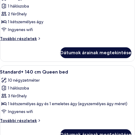
szoba
1 hálószoba
összes
képének
2 férőhely
megtekintése:
1 kétszemélyes ágy
Standard
Ingyenes wifi
szoba
Standard
További részletek
szoba
további
Dátumok árainak megtekintése
részletei
A
Egy kis méretű szállodai szoba emeletes 
4
Standard+ 140 cm Queen bed
következő
10 négyzetméter
szoba
1 hálószoba
összes
képének
3 férőhely
megtekintése:
1 kétszemélyes ágy és 1 emeletes ágy (egyszemélyes ágy méret)
Standard+
Ingyenes wifi
140
Standard+
További részletek
cm
140
Queen
cm
Dátumok árainak megtekintése