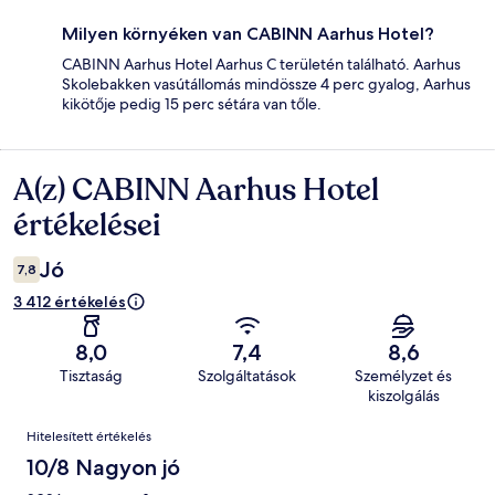
Milyen környéken van CABINN Aarhus Hotel?
CABINN Aarhus Hotel Aarhus C területén található. Aarhus
Skolebakken vasútállomás mindössze 4 perc gyalog, Aarhus
kikötője pedig 15 perc sétára van tőle.
A(z) CABINN Aarhus Hotel
Értékelések
értékelései
Jó
7,8
3 412 értékelés
8,0
7,4
8,6
Tisztaság
Szolgáltatások
Személyzet és
kiszolgálás
Értékelések
Hitelesített értékelés
10/8 Nagyon jó