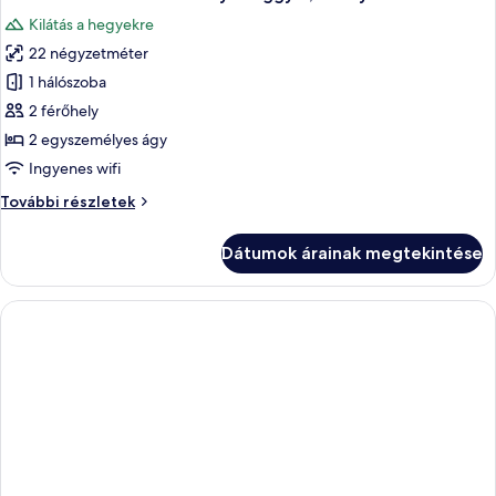
következő
Kilátás a hegyekre
szoba
22 négyzetméter
összes
képének
1 hálószoba
megtekintése:
2 férőhely
Standard
2 egyszemélyes ágy
szoba
Ingyenes wifi
kétszemélyes
Standard
További részletek
ággyal,
szoba
erkély
kétszemélyes
Dátumok árainak megtekintése
ággyal,
erkély
további
részletei