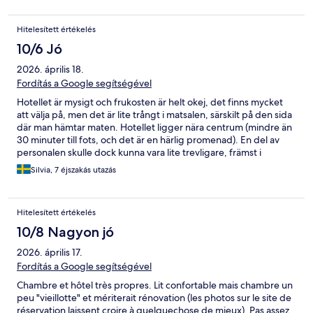
Hitelesített értékelés
10/6 Jó
2026. április 18.
Fordítás a Google segítségével
Hotellet är mysigt och frukosten är helt okej, det finns mycket
att välja på, men det är lite trångt i matsalen, särskilt på den sida
där man hämtar maten. Hotellet ligger nära centrum (mindre än
30 minuter till fots, och det är en härlig promenad). En del av
personalen skulle dock kunna vara lite trevligare, främst i
receptionen, men detta gäller inte alla.
Silvia, 7 éjszakás utazás
Hitelesített értékelés
10/8 Nagyon jó
2026. április 17.
Fordítás a Google segítségével
Chambre et hôtel très propres. Lit confortable mais chambre un
peu "vieillotte" et mériterait rénovation (les photos sur le site de
réservation laissent croire à quelquechose de mieux). Pas assez