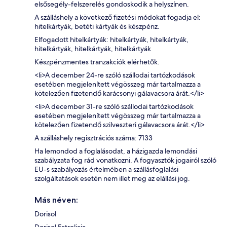
elsősegély-felszerelés gondoskodik a helyszínen.
A szálláshely a következő fizetési módokat fogadja el:
hitelkártyák, betéti kártyák és készpénz.
Elfogadott hitelkártyák: hitelkártyák, hitelkártyák,
hitelkártyák, hitelkártyák, hitelkártyák
Készpénzmentes tranzakciók elérhetők.
<li>A december 24-re szóló szállodai tartózkodások
esetében megjelenített végösszeg már tartalmazza a
kötelezően fizetendő karácsonyi gálavacsora árát.</li>
<li>A december 31-re szóló szállodai tartózkodások
esetében megjelenített végösszeg már tartalmazza a
kötelezően fizetendő szilveszteri gálavacsora árát.</li>
A szálláshely regisztrációs száma: 7133
Ha lemondod a foglalásodat, a házigazda lemondási
szabályzata fog rád vonatkozni. A fogyasztók jogairól szóló
EU-s szabályozás értelmében a szállásfoglalási
szolgáltatások esetén nem illet meg az elállási jog.
Más néven:
Dorisol