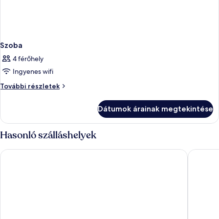
Szoba
4 férőhely
Ingyenes wifi
Szoba
További részletek
további
részletei
Dátumok árainak megtekintése
Hasonló szálláshelyek
Muthu Raga Madeira Hotel
Vila Lusi