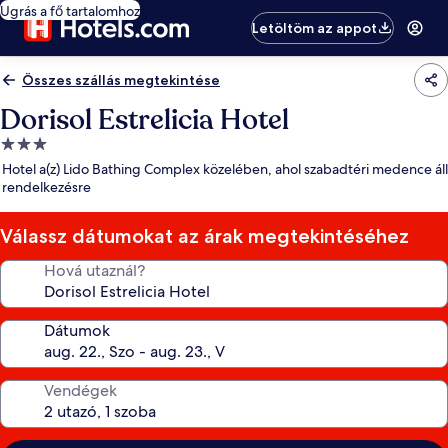
Ugrás a fő tartalomhoz
Letöltöm az appot
Összes szállás megtekintése
Dorisol Estrelicia Hotel
3.0
csillagos
Hotel a(z) Lido Bathing Complex közelében, ahol szabadtéri medence áll
szálláshely
rendelkezésre
Válassz dátumokat az árak megtekintéséhez
Hová utaznál?
Dátumok
Vendégek