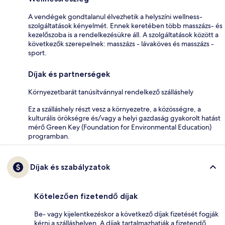
A vendégek gondtalanul élvezhetik a helyszíni wellness-
szolgáltatások kényelmét. Ennek keretében több masszázs- és
kezelőszoba is a rendelkezésükre áll. A szolgáltatások között a
következők szerepelnek: masszázs - lávaköves és masszázs -
sport.
Díjak és partnerségek
Környezetbarát tanúsítvánnyal rendelkező szálláshely
Ez a szálláshely részt vesz a környezetre, a közösségre, a
kulturális örökségre és/vagy a helyi gazdaság gyakorolt hatást
mérő Green Key (Foundation for Environmental Education)
programban.
Díjak és szabályzatok
Kötelezően fizetendő díjak
Be- vagy kijelentkezéskor a következő díjak fizetését fogják
kérni a szálláshelyen. A díjak tartalmazhatják a fizetendő