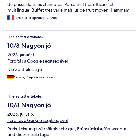
de prises dans les chambres. Personnel très efficace et
multilingue. Buffet très varié mais jus de fruit moyen. Hammam
en panne, dommage car le sauna est petit (et le jacuzzi aussi).
Jérôme, 5 éjszakás utazás
Nous avons passé un bon séjour et l hôtel est bien situé.
Hitelesített értékelés
10/8 Nagyon jó
2026. január 1.
Fordítás a Google segítségével
Die Zentrale Lage
Giosia, 7 éjszakás utazás
Hitelesített értékelés
10/8 Nagyon jó
2025. július 5.
Fordítás a Google segítségével
Preis-Leistungs-Verhältnis sehr gut, Frühstücksbuffet war gut
und die zentrale Lage.