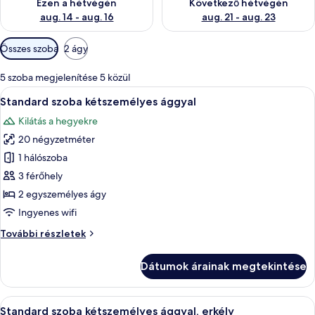
Ezen a hétvégén
Következő hétvégén
aug. 14 - aug. 16
aug. 21 - aug. 23
Szobákhoz
Összes szoba
2 ágy
rendelkezésre
álló
5 szoba megjelenítése 5 közül
szűrők
A
Standard szoba kétszemélyes ággyal |
13
Standard szoba kétszemélyes ággyal
következő
Kilátás a hegyekre
szoba
20 négyzetméter
összes
képének
1 hálószoba
megtekintése:
3 férőhely
Standard
2 egyszemélyes ágy
szoba
Ingyenes wifi
kétszemélyes
Standard
További részletek
ággyal
szoba
kétszemélyes
Dátumok árainak megtekintése
ággyal
további
részletei
A
Egy szállodai szoba, amelyben található 
9
Standard szoba kétszemélyes ággyal, erkély