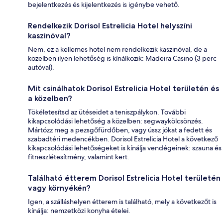
bejelentkezés és kijelentkezés is igénybe vehető.
Rendelkezik Dorisol Estrelicia Hotel helyszíni
kaszinóval?
Nem, ez a kellemes hotel nem rendelkezik kaszinóval, de a
közelben ilyen lehetőség is kínálkozik: Madeira Casino (3 perc
autóval).
Mit csinálhatok Dorisol Estrelicia Hotel területén és
a közelben?
Tökéletesítsd az ütéseidet a teniszpálykon. További
kikapcsolódási lehetőség a közelben: segwaykölcsönzés.
Mártózz meg a pezsgőfürdőben, vagy ússz jókat a fedett és
szabadtéri medencékben. Dorisol Estrelicia Hotel a következő
kikapcsolódási lehetőségeket is kínálja vendégeinek: szauna és
fitneszlétesítmény, valamint kert.
Található étterem Dorisol Estrelicia Hotel területén
vagy környékén?
Igen, a szálláshelyen étterem is található, mely a következőt is
kínálja: nemzetközi konyha ételei.