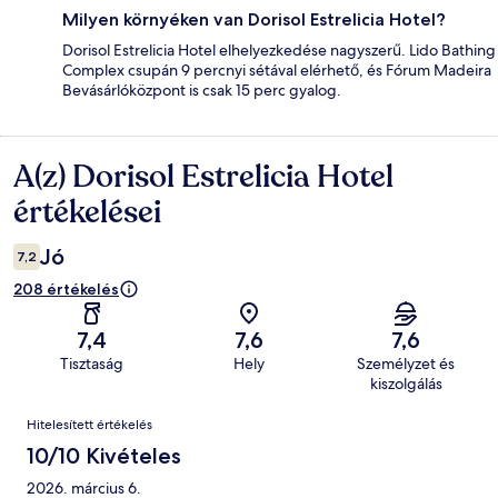
Milyen környéken van Dorisol Estrelicia Hotel?
Dorisol Estrelicia Hotel elhelyezkedése nagyszerű. Lido Bathing
Complex csupán 9 percnyi sétával elérhető, és Fórum Madeira
Bevásárlóközpont is csak 15 perc gyalog.
A(z) Dorisol Estrelicia Hotel
Értékelések
értékelései
Jó
7,2
208 értékelés
7,4
7,6
7,6
Tisztaság
Hely
Személyzet és
kiszolgálás
Értékelések
Hitelesített értékelés
10/10 Kivételes
2026. március 6.