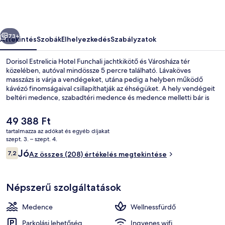
őző
Következő
73+
Áttekintés
Szobák
Elhelyezkedés
Szabályzatok
Dorisol Estrelicia Hotel Funchali jachtkikötő és Városháza tér
közelében, autóval mindössze 5 percre található. Lávaköves
masszázs is várja a vendégeket, utána pedig a helyben működő
kávézó finomságaival csillapíthatják az éhségüket. A hely vendégeit
beltéri medence, szabadtéri medence és medence melletti bár is
várja.
A
49 388 Ft
jelenlegi
tartalmazza az adókat és egyéb díjakat
ár
szept. 3. – szept. 4.
Beltéri medence, szabadtéri medence
49 388 Ft
Értékelések
Jó
7,2
Az összes (208) értékelés megtekintése
7,2 ennyiből: 10
Népszerű szolgáltatások
Medence
Wellnessfürdő
Parkolási lehetőség
Ingyenes wifi