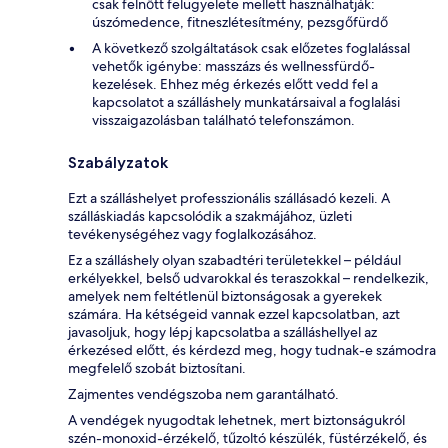
csak felnőtt felügyelete mellett használhatják:
úszómedence, fitneszlétesítmény, pezsgőfürdő
A következő szolgáltatások csak előzetes foglalással
vehetők igénybe: masszázs és wellnessfürdő-
kezelések. Ehhez még érkezés előtt vedd fel a
kapcsolatot a szálláshely munkatársaival a foglalási
visszaigazolásban található telefonszámon.
Szabályzatok
Ezt a szálláshelyet professzionális szállásadó kezeli. A
szálláskiadás kapcsolódik a szakmájához, üzleti
tevékenységéhez vagy foglalkozásához.
Ez a szálláshely olyan szabadtéri területekkel – például
erkélyekkel, belső udvarokkal és teraszokkal – rendelkezik,
amelyek nem feltétlenül biztonságosak a gyerekek
számára. Ha kétségeid vannak ezzel kapcsolatban, azt
javasoljuk, hogy lépj kapcsolatba a szálláshellyel az
érkezésed előtt, és kérdezd meg, hogy tudnak-e számodra
megfelelő szobát biztosítani.
Zajmentes vendégszoba nem garantálható.
A vendégek nyugodtak lehetnek, mert biztonságukról
szén-monoxid-érzékelő, tűzoltó készülék, füstérzékelő, és