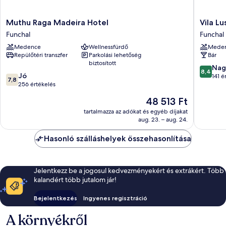
Muthu
Vila
Muthu Raga Madeira Hotel
Vila Lu
Raga
Lusitânia
Funchal
Funchal
Madeira
Funchal
Medence
Wellnessfürdő
Mede
Hotel
Repülőtéri transzfer
Parkolási lehetőség
Bár
Funchal
biztosított
8.4
Nag
8,4
7.8
Jó
ennyiből
141 é
7,8
ennyiből:
256 értékelés
10,
10,
Nagyon
Az
48 513 Ft
Jó,
jó,
ár
256
tartalmazza az adókat és egyéb díjakat
141
48 513 Ft
aug. 23. – aug. 24.
értékelés
értékelé
Hasonló szálláshelyek összehasonlítása
Jelentkezz be a jogosul kedvezményekért és extrákért. Több
kalandért több jutalom jár!
Bejelentkezés
Ingyenes regisztráció
A környékről