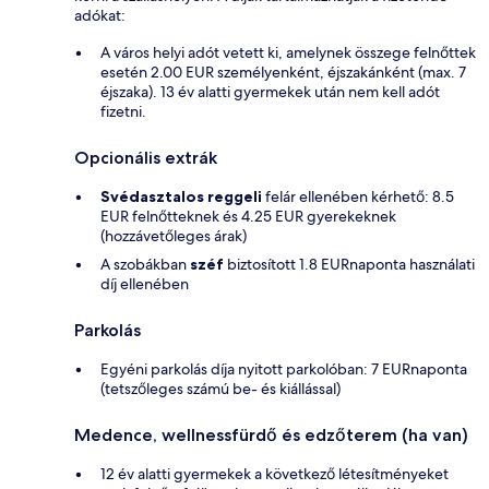
adókat:
A város helyi adót vetett ki, amelynek összege felnőttek
esetén 2.00 EUR személyenként, éjszakánként (max. 7
éjszaka). 13 év alatti gyermekek után nem kell adót
fizetni.
Opcionális extrák
Svédasztalos reggeli
felár ellenében kérhető: 8.5
EUR felnőtteknek és 4.25 EUR gyerekeknek
(hozzávetőleges árak)
A szobákban
széf
biztosított 1.8 EURnaponta használati
díj ellenében
Parkolás
Egyéni parkolás díja nyitott parkolóban: 7 EURnaponta
(tetszőleges számú be- és kiállással)
Medence, wellnessfürdő és edzőterem (ha van)
12 év alatti gyermekek a következő létesítményeket