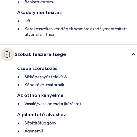
Bankett-terem
Akadálymentesítés
Lift
Kerekesszékes vendégek számára akadálymentesített
útvonal a lifthez
Szobák felszereltsége
Csupa szórakozás
Síkképernyős televízió
Kábeltévé-csatornák
Az otthon kényelme
Vasaló/vasalódeszka (kérésre)
A pihentető alváshoz
Sötétítőfüggöny
Ágynemű