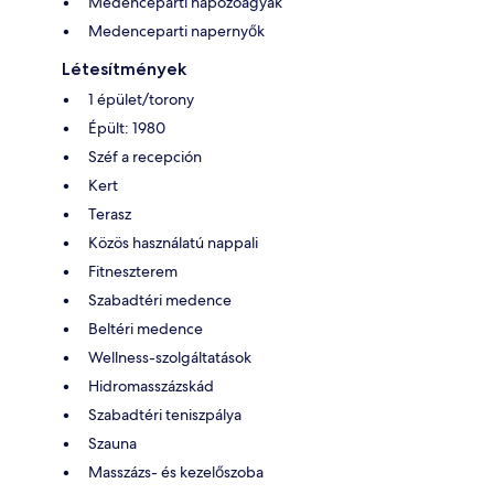
Medenceparti napozóágyak
Medenceparti napernyők
Létesítmények
1 épület/torony
Épült: 1980
Széf a recepción
Kert
Terasz
Közös használatú nappali
Fitneszterem
Szabadtéri medence
Beltéri medence
Wellness-szolgáltatások
Hidromasszázskád
Szabadtéri teniszpálya
Szauna
Masszázs- és kezelőszoba