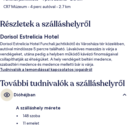
CR7 Múzeum
- 4 perc autóval
- 2.7 km
Részletek a szálláshelyről
Dorisol Estrelicia Hotel
Dorisol Estrelicia Hotel Funchali jachtkikötő és Városháza tér közelében,
autóval mindössze 5 percre található. Lávaköves masszázs is várja a
vendégeket, utána pedig a helyben működő kávézó finomságaival
csillapíthatják az éhségüket. A hely vendégeit beltéri medence,
szabadtéri medence és medence melletti bár is várja.
Tudnivalók a lemondással kapcsolatos jogaidról
További tudnivalók a szálláshelyről
Dióhéjban
A szálláshely mérete
148 szoba
11 emelet