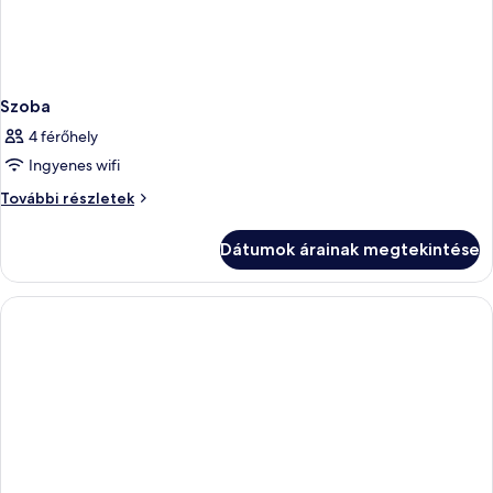
Szoba
4 férőhely
Ingyenes wifi
Szoba
További részletek
további
részletei
Dátumok árainak megtekintése