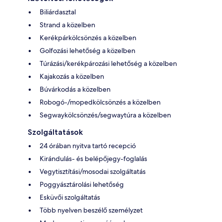
Biliárdasztal
Strand a közelben
Kerékpárkölcsönzés a közelben
Golfozási lehetőség a közelben
Túrázási/kerékpározási lehetőség a közelben
Kajakozás a közelben
Búvárkodás a közelben
Robogó-/mopedkölcsönzés a közelben
Segwaykölcsönzés/segwaytúra a közelben
Szolgáltatások
24 órában nyitva tartó recepció
Kirándulás- és belépőjegy-foglalás
Vegytisztítási/mosodai szolgáltatás
Poggyásztárolási lehetőség
Esküvői szolgáltatás
Több nyelven beszélő személyzet