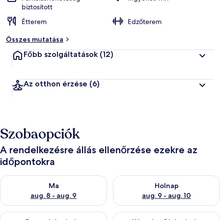
biztosított
Étterem
Edzőterem
Összes mutatása
Főbb szolgáltatások
(12)
Az otthon érzése
(6)
Szobaopciók
A rendelkezésre állás ellenőrzése ezekre az
időpontokra
A ma esti rendelkezésre állás ellenőrzése: aug. 8 - aug. 9
A holnapi rendelkezésre állás e
Ma
Holnap
aug. 8 - aug. 9
aug. 9 - aug. 10
A mostani hétvégi rendelkezésre állás ellenőrzése: aug. 14 - au
A következő hétvégi rendelkezé