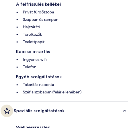
A felfrissülés kellékei
Privát fürdőszoba
Szappan és sampon
Hajszárító
Törölközők
Toalettpapír
Kapcsolattartás
Ingyenes wifi
Telefon
Egyéb szolgáltatások
Takarítás naponta
Széf a szobában (felár ellenében)
Speciális szolgáltatások
Wellnessrészleg