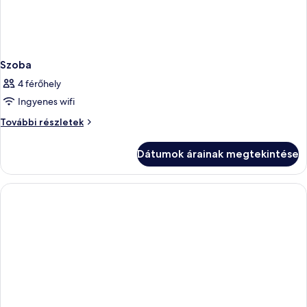
Szoba
4 férőhely
Ingyenes wifi
Szoba
További részletek
további
részletei
Dátumok árainak megtekintése