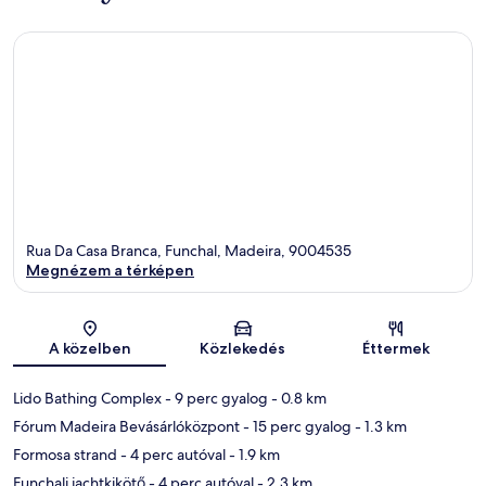
Rua Da Casa Branca, Funchal, Madeira, 9004535
Megnézem a térképen
Térkép
A közelben
Közlekedés
Éttermek
Lido Bathing Complex
- 9 perc gyalog
- 0.8 km
Fórum Madeira Bevásárlóközpont
- 15 perc gyalog
- 1.3 km
Formosa strand
- 4 perc autóval
- 1.9 km
Funchali jachtkikötő
- 4 perc autóval
- 2.3 km