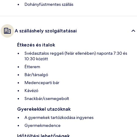
Dohányfüstmentes szállás
A szálláshely szolgáltatásai
Étkezés és italok
Svédasztalos reggeli (felár ellenében) naponta 7:30 és
10:30 között
Étterem
Bár/társalgó
Medenceparti bár
Kávézó
Snackbár/csemegebolt
Gyerekekkel utazóknak
A gyermekek tartózkodása ingyenes
Gyermekmedence
Időtöltési lehetőségek