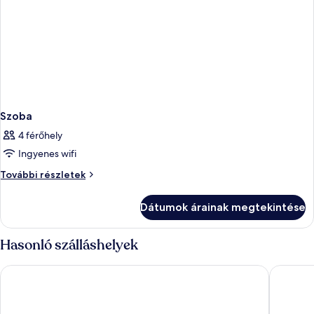
Szoba
4 férőhely
Ingyenes wifi
Szoba
További részletek
további
részletei
Dátumok árainak megtekintése
Hasonló szálláshelyek
Hotel Park - Sava Hotels & Resorts
Hotel Sa