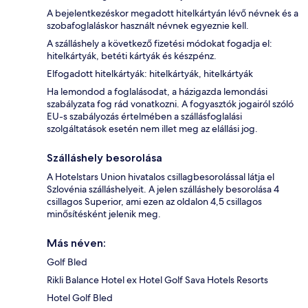
A bejelentkezéskor megadott hitelkártyán lévő névnek és a
szobafoglaláskor használt névnek egyeznie kell.
A szálláshely a következő fizetési módokat fogadja el:
hitelkártyák, betéti kártyák és készpénz.
Elfogadott hitelkártyák: hitelkártyák, hitelkártyák
Ha lemondod a foglalásodat, a házigazda lemondási
szabályzata fog rád vonatkozni. A fogyasztók jogairól szóló
EU-s szabályozás értelmében a szállásfoglalási
szolgáltatások esetén nem illet meg az elállási jog.
Szálláshely besorolása
A Hotelstars Union hivatalos csillagbesorolással látja el
Szlovénia szálláshelyeit. A jelen szálláshely besorolása 4
csillagos Superior, ami ezen az oldalon 4,5 csillagos
minősítésként jelenik meg.
Más néven:
Golf Bled
Rikli Balance Hotel ex Hotel Golf Sava Hotels Resorts
Hotel Golf Bled