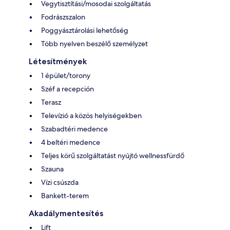
Vegytisztítási/mosodai szolgáltatás
Fodrászszalon
Poggyásztárolási lehetőség
Több nyelven beszélő személyzet
Létesítmények
1 épület/torony
Széf a recepción
Terasz
Televízió a közös helyiségekben
Szabadtéri medence
4 beltéri medence
Teljes körű szolgáltatást nyújtó wellnessfürdő
Szauna
Vízi csúszda
Bankett-terem
Akadálymentesítés
Lift