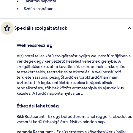
Takarítás naponta
Széf a szobában
Speciális szolgáltatások
Wellnessrészleg
A(z) hotel teljes körű szolgáltatást nyújtó wellnessfürdőjében a
vendégek egy kényeztető kezelést vehetnek igénybe. A
szolgáltatások között a következők szerepelnek: arckezelés,
testtekercselés, testradír és testkezelés. A wellnessfürdő
területén szauna, pezsgőfürdő és törökfürdő/hammam
biztosított. A legkülönfélébb kezelési terápiák állnak
rendelkezésre, többek között aromaterápia és ajurvédikus
kezelés. A fürdő naponta nyitva tart.
Étkezési lehetőség
Rikli Restaurant - Ez egy büféétterem, ahol reggelit, ebédet és
vacsorát kerül felszolgálásra. Nyitva minden nap
Veranda Restaurant - Ez a(z) étterem a következőket kínálja: