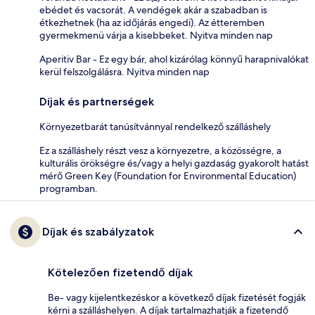
ebédet és vacsorát. A vendégek akár a szabadban is
étkezhetnek (ha az időjárás engedi). Az étteremben
gyermekmenü várja a kisebbeket. Nyitva minden nap
Aperitiv Bar - Ez egy bár, ahol kizárólag könnyű harapnivalókat
kerül felszolgálásra. Nyitva minden nap
Díjak és partnerségek
Környezetbarát tanúsítvánnyal rendelkező szálláshely
Ez a szálláshely részt vesz a környezetre, a közösségre, a
kulturális örökségre és/vagy a helyi gazdaság gyakorolt hatást
mérő Green Key (Foundation for Environmental Education)
programban.
Díjak és szabályzatok
Kötelezően fizetendő díjak
Be- vagy kijelentkezéskor a következő díjak fizetését fogják
kérni a szálláshelyen. A díjak tartalmazhatják a fizetendő