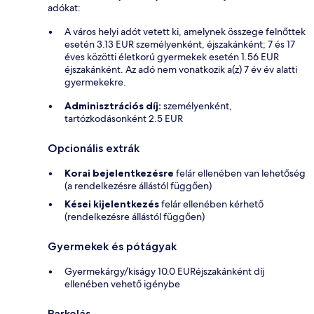
adókat:
A város helyi adót vetett ki, amelynek összege felnőttek
esetén 3.13 EUR személyenként, éjszakánként; 7 és 17
éves közötti életkorú gyermekek esetén 1.56 EUR
éjszakánként. Az adó nem vonatkozik a(z) 7 év év alatti
gyermekekre.
Adminisztrációs díj:
személyenként,
tartózkodásonként 2.5 EUR
Opcionális extrák
Korai bejelentkezésre
felár ellenében van lehetőség
(a rendelkezésre állástól függően)
Kései kijelentkezés
felár ellenében kérhető
(rendelkezésre állástól függően)
Gyermekek és pótágyak
Gyermekárgy/kiságy 10.0 EURéjszakánként díj
ellenében vehető igénybe
Parkolás