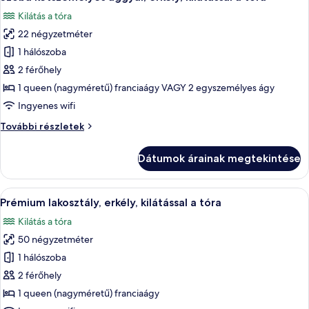
következő
további
Kilátás a tóra
részletei
szoba
22 négyzetméter
összes
képének
1 hálószoba
megtekintése:
2 férőhely
Szoba
1 queen (nagyméretű) franciaágy VAGY 2 egyszemélyes ágy
kétszemélyes
Ingyenes wifi
ággyal,
Szoba
További részletek
erkély,
kétszemélyes
kilátással
ággyal,
Dátumok árainak megtekintése
a
erkély,
kilátással
tóra
a
A
Egy modern szállodai szoba, amelyben é
11
tóra
Prémium lakosztály, erkély, kilátással a tóra
következő
további
Kilátás a tóra
részletei
szoba
50 négyzetméter
összes
képének
1 hálószoba
megtekintése:
2 férőhely
Prémium
1 queen (nagyméretű) franciaágy
lakosztály,