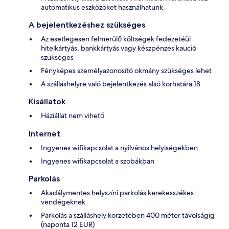
automatikus eszközöket használhatunk.
A bejelentkezéshez szükséges
Az esetlegesen felmerülő költségek fedezetéül
hitelkártyás, bankkártyás vagy készpénzes kaució
szükséges
Fényképes személyazonosító okmány szükséges lehet
A szálláshelyre való bejelentkezés alsó korhatára 18
Kisállatok
Háziállat nem vihető
Internet
Ingyenes wifikapcsolat a nyilvános helyiségekben
Ingyenes wifikapcsolat a szobákban
Parkolás
Akadálymentes helyszíni parkolás kerekesszékes
vendégeknek
Parkolás a szálláshely körzetében 400 méter távolságig
(naponta 12 EUR)