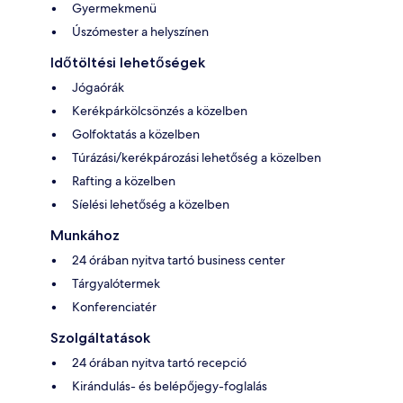
Gyermekmenü
Úszómester a helyszínen
Időtöltési lehetőségek
Jógaórák
Kerékpárkölcsönzés a közelben
Golfoktatás a közelben
Túrázási/kerékpározási lehetőség a közelben
Rafting a közelben
Síelési lehetőség a közelben
Munkához
24 órában nyitva tartó business center
Tárgyalótermek
Konferenciatér
Szolgáltatások
24 órában nyitva tartó recepció
Kirándulás- és belépőjegy-foglalás