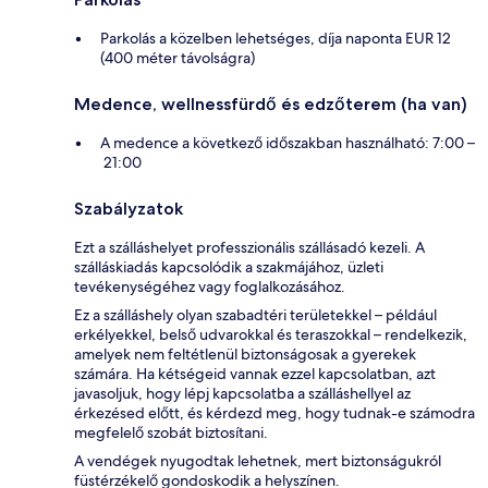
Parkolás a közelben lehetséges, díja naponta EUR 12
(400 méter távolságra)
Medence, wellnessfürdő és edzőterem (ha van)
A medence a következő időszakban használható: 7:00 –
21:00
Szabályzatok
Ezt a szálláshelyet professzionális szállásadó kezeli. A
szálláskiadás kapcsolódik a szakmájához, üzleti
tevékenységéhez vagy foglalkozásához.
Ez a szálláshely olyan szabadtéri területekkel – például
erkélyekkel, belső udvarokkal és teraszokkal – rendelkezik,
amelyek nem feltétlenül biztonságosak a gyerekek
számára. Ha kétségeid vannak ezzel kapcsolatban, azt
javasoljuk, hogy lépj kapcsolatba a szálláshellyel az
érkezésed előtt, és kérdezd meg, hogy tudnak-e számodra
megfelelő szobát biztosítani.
A vendégek nyugodtak lehetnek, mert biztonságukról
füstérzékelő gondoskodik a helyszínen.