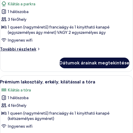
Kilátás a parkra
részletei
szoba
1 hálószoba
összes
képének
3 férőhely
megtekintése:
1 queen (nagyméretű) franciaágy és 1 kinyitható kanapé
(egyszemélyes ágy méret) VAGY 2 egyszemélyes ágy
Szoba
kétszemélyes
Ingyenes wifi
ággyal,
Szoba
További részletek
erkély,
kétszemélyes
ággyal,
kilátással
Dátumok árainak megtekintése
erkély,
a
kilátással
parkra
a
A
Egy modern szállodai szoba, amelyben é
6
parkra
Prémium lakosztály, erkély, kilátással a tóra
következő
további
Kilátás a tóra
részletei
szoba
1 hálószoba
összes
képének
4 férőhely
megtekintése:
1 queen (nagyméretű) franciaágy és 1 kinyitható kanapé
(kétszemélyes ágyméret)
Prémium
lakosztály,
Ingyenes wifi