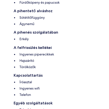
Fürdőköpeny és papucsok
A pihentető alváshoz
Sötétítőfüggöny
Ágynemű
A pihenés szolgálatában
Erkély
A felfrissülés kellékei
Ingyenes piperecikkek
Hajszárító
Törölközők
Kapcsolattartás
Íróasztal
Ingyenes wifi
Telefon
Egyéb szolgáltatások