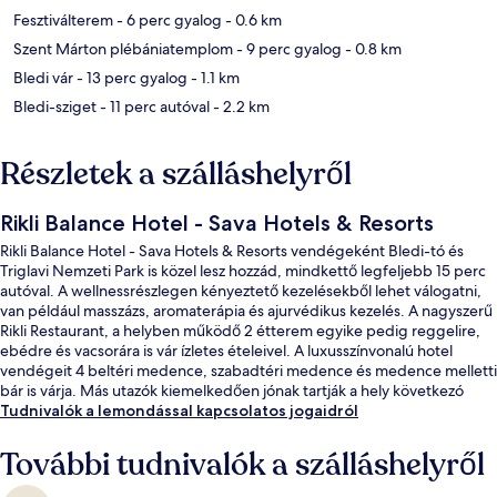
Fesztiválterem
- 6 perc gyalog
- 0.6 km
Szent Márton plébániatemplom
- 9 perc gyalog
- 0.8 km
Bledi vár
- 13 perc gyalog
- 1.1 km
Bledi-sziget
- 11 perc autóval
- 2.2 km
Részletek a szálláshelyről
Rikli Balance Hotel - Sava Hotels & Resorts
Rikli Balance Hotel - Sava Hotels & Resorts vendégeként Bledi-tó és
Triglavi Nemzeti Park is közel lesz hozzád, mindkettő legfeljebb 15 perc
autóval. A wellnessrészlegen kényeztető kezelésekből lehet válogatni,
van például masszázs, aromaterápia és ajurvédikus kezelés. A nagyszerű
Rikli Restaurant, a helyben működő 2 étterem egyike pedig reggelire,
ebédre és vacsorára is vár ízletes ételeivel. A luxusszínvonalú hotel
vendégeit 4 beltéri medence, szabadtéri medence és medence melletti
bár is várja. Más utazók kiemelkedően jónak tartják a hely következó
jellemzőit: segítőkész személyzet.
Tudnivalók a lemondással kapcsolatos jogaidról
További tudnivalók a szálláshelyről