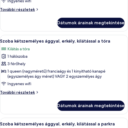
Ingyenes wifi
erkély,
Prémium
További részletek
kilátással
lakosztály,
a
erkély,
Dátumok árainak megtekintése
tóra
kilátással
a
tóra
A
Egy modern szállodai szoba, amelyben t
4
további
Szoba kétszemélyes ággyal, erkély, kilátással a tóra
következő
részletei
Kilátás a tóra
szoba
1 hálószoba
összes
képének
3 férőhely
megtekintése:
1 queen (nagyméretű) franciaágy és 1 kinyitható kanapé
(egyszemélyes ágy méret) VAGY 2 egyszemélyes ágy
Szoba
kétszemélyes
Ingyenes wifi
ággyal,
Szoba
További részletek
erkély,
kétszemélyes
ággyal,
kilátással
Dátumok árainak megtekintése
erkély,
a
kilátással
tóra
a
A
Egy modern szállodai szoba, amelyben t
4
tóra
Szoba kétszemélyes ággyal, erkély, kilátással a parkra
következő
további