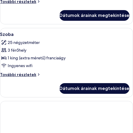
Szoba
További részletek
további
részletei
Dátumok árainak megtekintése
A
Minibár, széf a szobában, íróasztal és
4
Szoba
következő
25 négyzetméter
szoba
3 férőhely
összes
képének
1 king (extra méretű) franciaágy
megtekintése:
Ingyenes wifi
Szoba
Szoba
További részletek
további
részletei
Dátumok árainak megtekintése