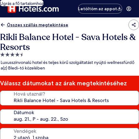
Ugrás a fő tartalomhoz
Letöltöm az appot
Összes szállás megtekintése
Rikli Balance Hotel - Sava Hotels &
Resorts
4.5
csillagos
Luxusszínvonalú hotel és teljes körű szolgáltatást nyújtó wellnessfürdő
szálláshely
a(z) Bledi-tó közelében
Válassz dátumokat az árak megtekintéséhez
Hová utaznál?
Dátumok
Vendégek