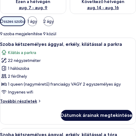
Ezen a hétvégén
Következő hétvégén
aug. 7 - aug. 9
aug. 14 - aug. 16
Szobákhoz
Összes szoba
1 ágy
2 ágy
rendelkezésre
álló
9 szoba megjelenítése 9 közül
szűrők
A
Egy modern szállodai szoba, amelyben t
5
Szoba kétszemélyes ággyal, erkély, kilátással a parkra
következő
Kilátás a parkra
szoba
22 négyzetméter
összes
képének
1 hálószoba
megtekintése:
2 férőhely
Szoba
1 queen (nagyméretű) franciaágy VAGY 2 egyszemélyes ágy
kétszemélyes
Ingyenes wifi
ággyal,
Szoba
További részletek
erkély,
kétszemélyes
kilátással
ággyal,
Dátumok árainak megtekintése
a
erkély,
kilátással
parkra
a
A
Minibár, széf a szobában, íróasztal és
8
parkra
Szoba kétszemélyes ággyal, erkély, kilátással a tóra