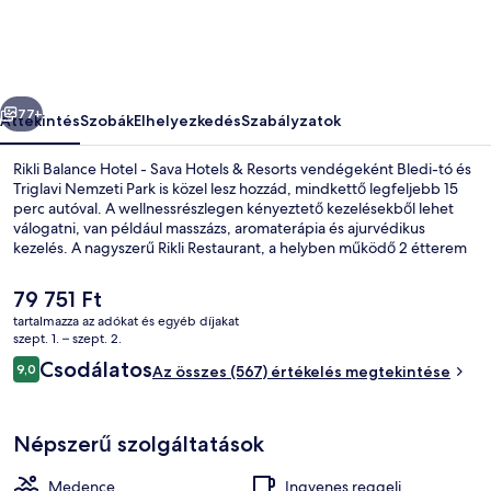
Sava
Hotels
&
őző
Következő
Resorts
77+
Áttekintés
Szobák
Elhelyezkedés
Szabályzatok
képgalériája
Rikli Balance Hotel - Sava Hotels & Resorts vendégeként Bledi-tó és
Triglavi Nemzeti Park is közel lesz hozzád, mindkettő legfeljebb 15
perc autóval. A wellnessrészlegen kényeztető kezelésekből lehet
válogatni, van például masszázs, aromaterápia és ajurvédikus
kezelés. A nagyszerű Rikli Restaurant, a helyben működő 2 étterem
egyike pedig reggelire, ebédre és vacsorára is vár ízletes ételeivel.
A luxusszínvonalú hotel vendégeit 4 beltéri medence, szabadtéri
A
79 751 Ft
medence és medence melletti bár is várja. Más utazók
jelenlegi
tartalmazza az adókat és egyéb díjakat
kiemelkedően jónak tartják a hely következó jellemzőit: segítőkész
ár
szept. 1. – szept. 2.
személyzet.
4 beltéri medence, szabadtéri medenc
79 751 Ft
Értékelések
Csodálatos
9,0
Az összes (567) értékelés megtekintése
9,0 ennyiből: 10
Népszerű szolgáltatások
Medence
Ingyenes reggeli