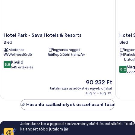
Hotel
Hotel
Hotel Park - Sava Hotels & Resorts
Hotel 
Park
Savica
Bled
Bled
-
Garni
Medence
Ingyenes reggeli
Ingyen
Sava
-
Wellnessfürdő
Repülőtéri transzfer
Parkol
Hotels
Sava
biztosí
&
Hotels
8.8
Kiváló
8,8
8.2
Resorts
&
Nag
ennyiből:
645 értékelés
8,2
ennyiből
Bled
Resorts
279 
10,
10,
Bled
Kiváló,
Az
90 232 Ft
Nagyon
645
ár
jó,
tartalmazza az adókat és egyéb díjakat
értékelés
90 232 Ft
aug. 9. – aug. 10.
279
értékelé
Hasonló szálláshelyek összehasonlítása
Jelentkezz be a jogosul kedvezményekért és extrákért. Több
kalandért több jutalom jár!