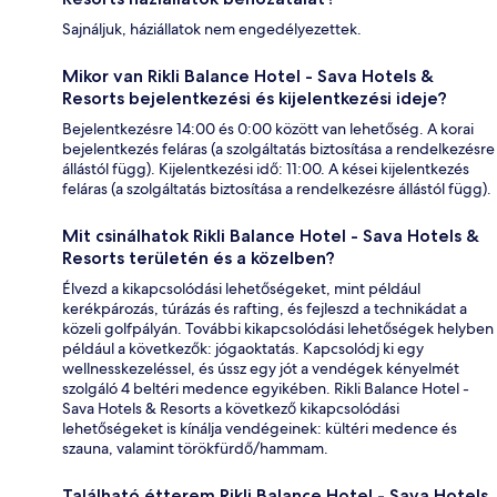
Sajnáljuk, háziállatok nem engedélyezettek.
Mikor van Rikli Balance Hotel - Sava Hotels &
Resorts bejelentkezési és kijelentkezési ideje?
Bejelentkezésre 14:00 és 0:00 között van lehetőség. A korai
bejelentkezés feláras (a szolgáltatás biztosítása a rendelkezésre
állástól függ). Kijelentkezési idő: 11:00. A kései kijelentkezés
feláras (a szolgáltatás biztosítása a rendelkezésre állástól függ).
Mit csinálhatok Rikli Balance Hotel - Sava Hotels &
Resorts területén és a közelben?
Élvezd a kikapcsolódási lehetőségeket, mint például
kerékpározás, túrázás és rafting, és fejleszd a technikádat a
közeli golfpályán. További kikapcsolódási lehetőségek helyben
például a következők: jógaoktatás. Kapcsolódj ki egy
wellnesskezeléssel, és ússz egy jót a vendégek kényelmét
szolgáló 4 beltéri medence egyikében. Rikli Balance Hotel -
Sava Hotels & Resorts a következő kikapcsolódási
lehetőségeket is kínálja vendégeinek: kültéri medence és
szauna, valamint törökfürdő/hammam.
Található étterem Rikli Balance Hotel - Sava Hotels