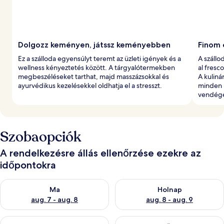
Dolgozz keményen, játssz keményebben
Finom 
Ez a szálloda egyensúlyt teremt az üzleti igények és a
A száll
wellness kényeztetés között. A tárgyalótermekben
al fresc
megbeszéléseket tarthat, majd masszázsokkal és
A kuliná
ayurvédikus kezelésekkel oldhatja el a stresszt.
minden n
vendége
Szobaopciók
A rendelkezésre állás ellenőrzése ezekre az
időpontokra
A ma esti rendelkezésre állás ellenőrzése: aug. 7 - aug. 8
A holnapi rendelkezésre állás e
Ma
Holnap
aug. 7 - aug. 8
aug. 8 - aug. 9
A mostani hétvégi rendelkezésre állás ellenőrzése: aug. 7 - aug
A következő hétvégi rendelkezé