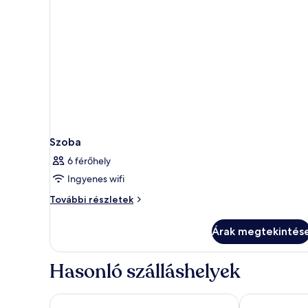
Szoba
6 férőhely
Ingyenes wifi
Szoba
További részletek
további
részletei
Árak megtekintés
Hasonló szálláshelyek
Bacolux Santis
Conacul Ambi