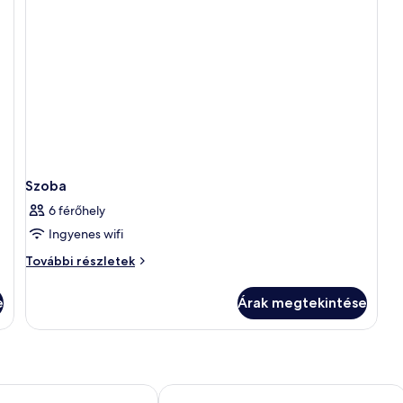
további
részletei
Szoba
6 férőhely
Ingyenes wifi
Szoba
További részletek
további
részletei
e
Árak megtekintése
ent
Balvanyos Resort