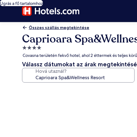
Ugrás a fő tartalomhoz
Összes szállás megtekintése
Caprioara Spa&Wellnes
4.0
csillagos
Covasna területén fekvő hotel, ahol 2 éttermek és teljes körű
szálláshely
Válassz dátumokat az árak megtekintés
Hová utaznál?
A(z)
Caprioara
Spa&Wellness
Resort
képgalériája