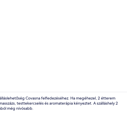
2 bár/társal
álláslehetőség Covasna felfedezéséhez. Ha megéhezel, 2 étterem
masszázs, testtekercselés és aromaterápia kényeztet. A szálláshely 2
tából még nívósabb.
Lobby pihen