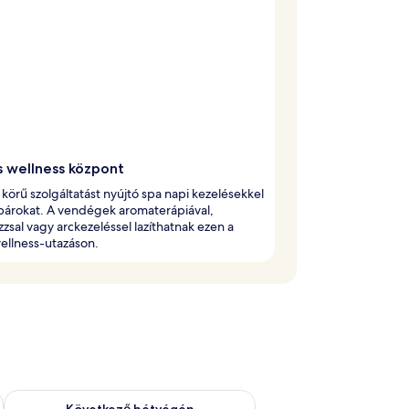
s wellness központ
s körű szolgáltatást nyújtó spa napi kezelésekkel
 párokat. A vendégek aromaterápiával,
zsal vagy arckezeléssel lazíthatnak ezen a
wellness-utazáson.
ellenőrzése: aug. 7 - aug. 9
A következő hétvégi rendelkezésre állás ellenőrzése: aug. 14 -
Következő hétvégén