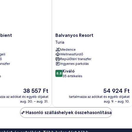
Balvanyos
bient
Balvanyos Resort
Resort
Turia
Turia
Medence
geli
Wellnessfürdő
ő
Repülőtéri transzfer
anszfer
Ingyenes parkolás
8.8
Kiváló
8,8
ennyiből:
s
35 értékelés
10,
Kiváló,
Az
Az
38 557 Ft
54 924 Ft
35
ár
ár
azza az adókat és egyéb díjakat
tartalmazza az adókat és egyéb díjakat
értékelés
38 557 Ft
54 924 Ft
aug. 30. – aug. 31.
aug. 9. – aug. 10.
Hasonló szálláshelyek összehasonlítása