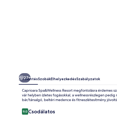
27+
Áttekintés
Szobák
Elhelyezkedés
Szabályzatok
Caprioara Spa&Wellness Resort megfontolásra érdemes sz
vár helyben ízletes fogásokkal, a wellnessrészlegen pedig 
bár/társalgó, beltéri medence és fitneszlétesítmény jóvol
Értékelések
Csodálatos
9,0
9,0 ennyiből: 10