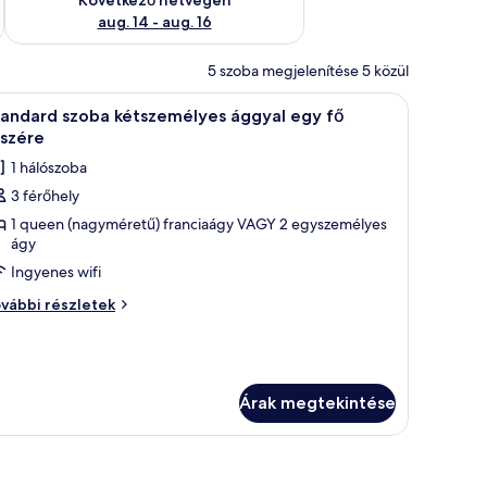
aug. 14 - aug. 16
5 szoba megjelenítése 5 közül
tt ablak.
ágy, egy lámpával ellátott íróasztal, egy szék és egy kis asztal található.
Egy szállodai szoba, amelyben található egy ág
1
tandard szoba kétszemélyes ággyal egy fő
övetkező
észére
zoba
1 hálószoba
sszes
3 férőhely
épének
1 queen (nagyméretű) franciaágy VAGY 2 egyszemélyes
egtekintése:
ágy
tandard
Ingyenes wifi
zoba
étszemélyes
andard
vábbi részletek
oba
ggyal
tszemélyes
gy
gyal
ő
gy
észére
Árak megtekintése
szére
vábbi
szletei