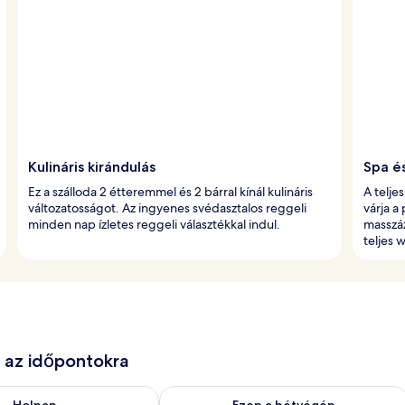
Kulináris kirándulás
Spa é
Ez a szálloda 2 étteremmel és 2 bárral kínál kulináris
A telje
változatosságot. Az ingyenes svédasztalos reggeli
várja a
minden nap ízletes reggeli választékkal indul.
masszáz
teljes 
e az időpontokra
g. 7
elkezésre állás ellenőrzése: aug. 7 - aug. 8
A mostani hétvégi rendelkezésre állás 
Holnap
Ezen a hétvégén