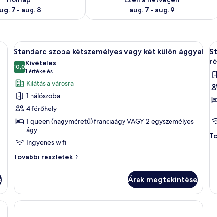
ug. 7 - aug. 8
aug. 7 - aug. 9
alálható egy ágy, egy íróasztal, egy szék, egy lámpa és egy függönnyel elláto
A
Egy szállodai szoba, amelyben egy nagy 
A
4
Standard szoba kétszemélyes vagy két külön ággyal
S
következő
k
r
Kivételes
szoba
10,0
s
10-ből 10,0
(1
1 értékelés
összes
ö
értékelés)
Kilátás a városra
képének
k
1 hálószoba
megtekintése:
m
4 férőhely
Standard
S
1 queen (nagyméretű) franciaágy VAGY 2 egyszemélyes
szoba
s
ágy
kétszemélyes
k
St
To
Ingyenes wifi
sz
vagy
á
ké
két
Standard
e
További részletek
ág
szoba
külön
f
e
kétszemélyes
ággyal
r
fő
e
Árak megtekintése
vagy
ré
két
to
külön
ré
ággyal