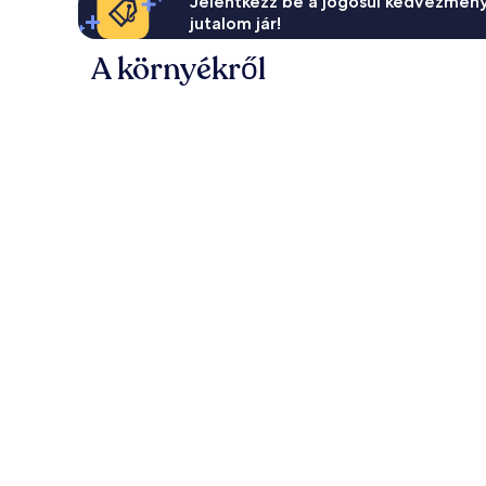
Jelentkezz be a jogosul kedvezmény
jutalom jár!
A környékről