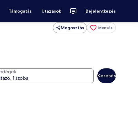
Támogatás
Utazások
Bejelentkezés
Megosztás
Mentés
ndégek
Keresés