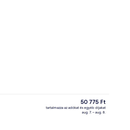
gó
Gőzkabin
A
50 775 Ft
jelenlegi
tartalmazza az adókat és egyéb díjakat
ár
aug. 7. – aug. 8.
ő
Recepció
50 775 Ft