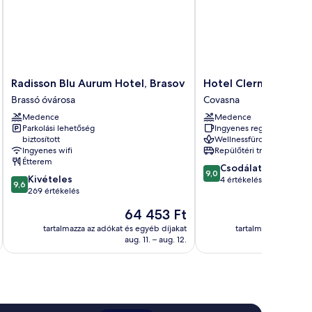
Radisson
Hotel
Radisson Blu Aurum Hotel, Brasov
Hotel Clermont
Blu
Clermont
Brassó óvárosa
Covasna
Aurum
Covasna
Medence
Medence
Hotel,
Parkolási lehetőség
Ingyenes reggeli
Brasov
biztosított
Wellnessfürdő
Brassó
Ingyenes wifi
Repülőtéri transzfer
óvárosa
Étterem
9.0
Csodálatos
9,0
9.6
Kivételes
ennyiből:
4 értékelés
9,6
ennyiből:
269 értékelés
10,
10,
Csodálatos,
Az
64 453 Ft
Kivételes,
4
ár
269
tartalmazza az adókat és egyéb díjakat
tartalmazza az adóka
értékelés
64 453 Ft
aug. 11. – aug. 12.
értékelés