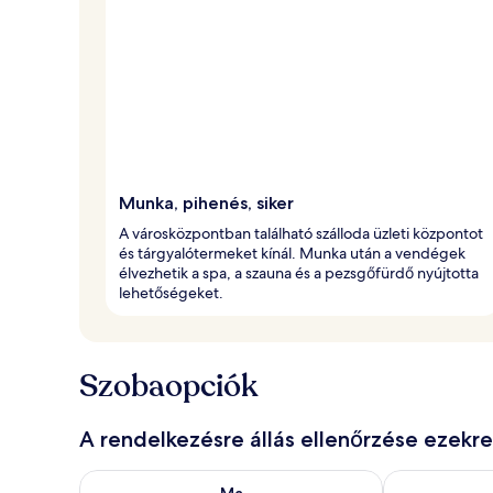
Munka, pihenés, siker
A városközpontban található szálloda üzleti központot
és tárgyalótermeket kínál. Munka után a vendégek
élvezhetik a spa, a szauna és a pezsgőfürdő nyújtotta
lehetőségeket.
Szobaopciók
A rendelkezésre állás ellenőrzése ezekr
A ma esti rendelkezésre állás ellenőrzése: aug. 6 - au
A holnapi rend
Ma