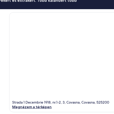
ekért és extrákért. Több kalandért több
Strada 1 Decembrie 1918, nr.1-2, 3, Covasna, Covasna, 525200
Megnézem a térképen