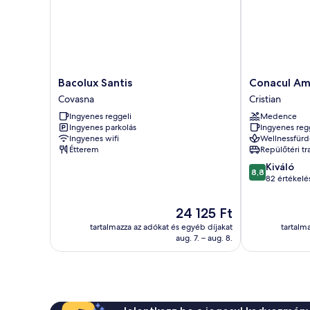
Bacolux
Conacul
Bacolux Santis
Conacul Am
Santis
Ambient
Covasna
Cristian
Covasna
Cristian
Ingyenes reggeli
Medence
Ingyenes parkolás
Ingyenes reg
Ingyenes wifi
Wellnessfürd
Étterem
Repülőtéri tr
8.8
Kiváló
8,8
ennyiből:
82 értékelé
10,
Kiváló,
Az
24 125 Ft
82
ár
tartalmazza az adókat és egyéb díjakat
tartalm
értékelés
24 125 Ft
aug. 7. – aug. 8.