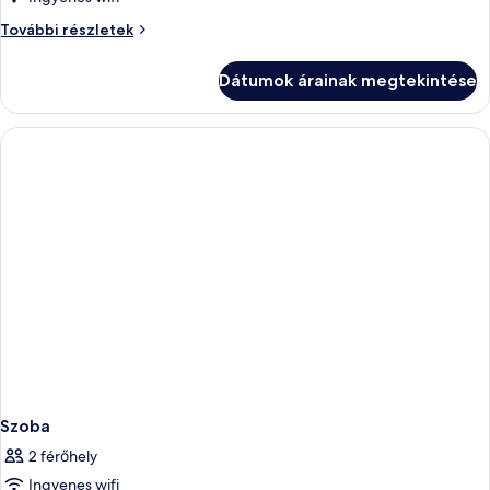
Szoba
További részletek
további
részletei
Dátumok árainak megtekintése
Szoba
2 férőhely
Ingyenes wifi