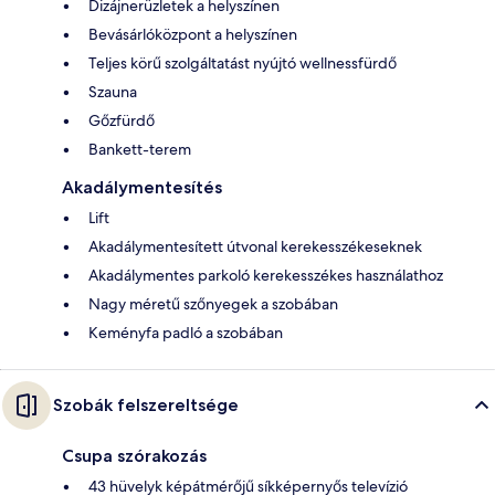
Dizájnerüzletek a helyszínen
Bevásárlóközpont a helyszínen
Teljes körű szolgáltatást nyújtó wellnessfürdő
Szauna
Gőzfürdő
Bankett-terem
Akadálymentesítés
Lift
Akadálymentesített útvonal kerekesszékeseknek
Akadálymentes parkoló kerekesszékes használathoz
Nagy méretű szőnyegek a szobában
Keményfa padló a szobában
Szobák felszereltsége
Csupa szórakozás
43 hüvelyk képátmérőjű síkképernyős televízió