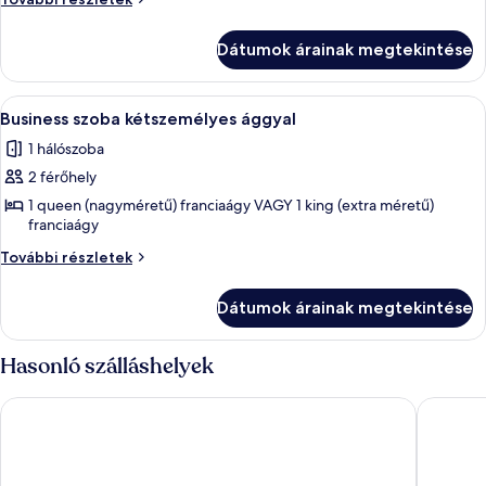
Deluxe
szoba
kétszemélyes
szoba
Dátumok árainak megtekintése
ággyal
kétszemélyes
(Grand)
ággyal
további
A
Egy szállodai szoba, amelyben egy nagy 
1
(Grand)
részletei
Business szoba kétszemélyes ággyal
következő
1 hálószoba
szoba
2 férőhely
összes
képének
1 queen (nagyméretű) franciaágy VAGY 1 king (extra méretű)
franciaágy
megtekintése:
Business
Business
További részletek
szoba
szoba
kétszemélyes
kétszemélyes
Dátumok árainak megtekintése
ággyal
ággyal
további
részletei
Hasonló szálláshelyek
Hotel Kö59 Düsseldorf - Member of Hommage Luxury Hotels 
Maritim 