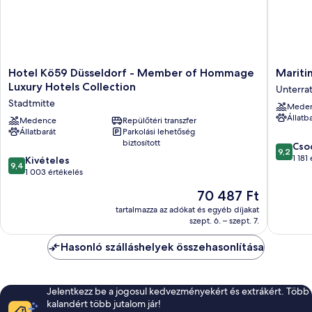
Hotel
Maritim
Hotel Kö59 Düsseldorf - Member of Hommage
Mariti
Kö59
Hotel
Luxury Hotels Collection
Unterra
Düsseldorf
Düsseld
Stadtmitte
Mede
-
Unterra
Állatb
Member
Medence
Repülőtéri transzfer
Állatbarát
Parkolási lehetőség
of
biztosított
9.2
Hommage
Cso
9,2
ennyiből
Luxury
1 181
9.4
Kivételes
9,4
10,
Hotels
ennyiből:
1 003 értékelés
Csodálat
Collection
10,
Az
70 487 Ft
1 181
Stadtmitte
Kivételes,
ár
értékelé
1 003
tartalmazza az adókat és egyéb díjakat
70 487 Ft
szept. 6. – szept. 7.
értékelés
Hasonló szálláshelyek összehasonlítása
Jelentkezz be a jogosul kedvezményekért és extrákért. Több
kalandért több jutalom jár!