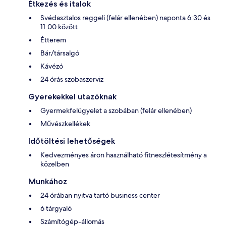
Étkezés és italok
Svédasztalos reggeli (felár ellenében) naponta 6:30 és
11:00 között
Étterem
Bár/társalgó
Kávézó
24 órás szobaszerviz
Gyerekekkel utazóknak
Gyermekfelügyelet a szobában (felár ellenében)
Művészkellékek
Időtöltési lehetőségek
Kedvezményes áron használható fitneszlétesítmény a
közelben
Munkához
24 órában nyitva tartó business center
6 tárgyaló
Számítógép-állomás