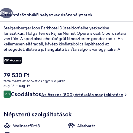
őző
Következő
107+
Áttekintés
Szobák
Elhelyezkedés
Szabályzatok
Steigenberger Icon Parkhotel Düsseldorf elhelyezkedése
fanasztikus: Hofgarten és Rajnai Német Opera is csak 5 perc sétára
van tőle. A sportolási lehetőségről fitneszterem gondoskodik. Ha
kellemesen elfáradtál, kávézó kínálatából csillapíthatod az
éhségedet, illetve a jó hangulatú bár/társalgó is vár egy italra. A
luxusszínvonalú hotel további említésre méltó szolgáltatásai: szauna,
gőzfürdő és terasz. Más utazók imádják a hely következó jellemzőit:
VIP Access
segítőkész személyzet. Rövid sétával megközelíthető a
tömegközlekedés: Heinrich-Heine-Allee metróállomás 3 perc,
A
79 530 Ft
Schadowstraße villamosmegálló pedig 5 perc séta.
Étterem
jelenlegi
tartalmazza az adókat és egyéb díjakat
ár
aug. 18. – aug. 19.
79 530 Ft
Értékelések
Csodálatos
9,0
Az összes (800) értékelés megtekintése
9,0 ennyiből: 10
Népszerű szolgáltatások
Wellnessfürdő
Állatbarát