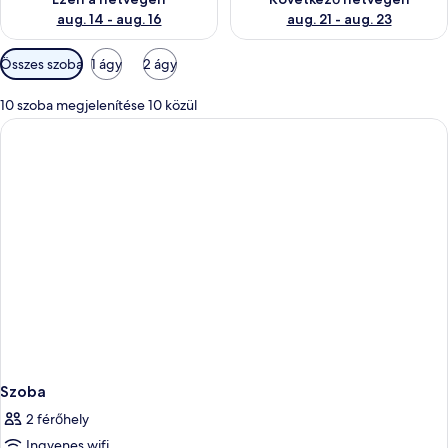
aug. 14 - aug. 16
aug. 21 - aug. 23
Szobákhoz
Összes szoba
1 ágy
2 ágy
rendelkezésre
álló
10 szoba megjelenítése 10 közül
szűrők
Szoba
2 férőhely
Ingyenes wifi