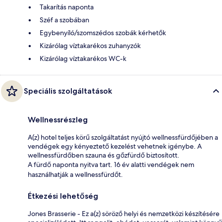
Takarítás naponta
Széf a szobában
Egybenyíló/szomszédos szobák kérhetők
Kizárólag víztakarékos zuhanyzók
Kizárólag víztakarékos WC-k
Speciális szolgáltatások
Wellnessrészleg
A(z) hotel teljes körű szolgáltatást nyújtó wellnessfürdőjében a
vendégek egy kényeztető kezelést vehetnek igénybe. A
wellnessfürdőben szauna és gőzfürdő biztosított.
A fürdő naponta nyitva tart. 16 év alatti vendégek nem
használhatják a wellnessfürdőt.
Étkezési lehetőség
Jones Brasserie - Ez a(z) söröző helyi és nemzetközi készítésére