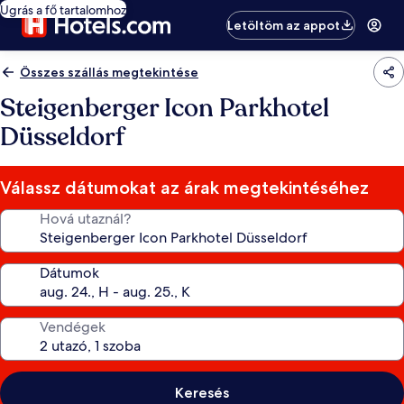
Ugrás a fő tartalomhoz
Letöltöm az appot
Összes szállás megtekintése
Steigenberger Icon Parkhotel
Düsseldorf
Válassz dátumokat az árak megtekintéséhez
Hová utaznál?
Dátumok
Vendégek
Keresés