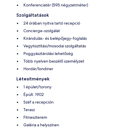
Konferenciatér (595 négyzetméter)
Szolgáltatások
24 órában nyitva tartó recepció
Concierge-szolgálat
Kirándulás- és belépőjegy-foglalás
Vegytisztítási/mosodai szolgáltatás
Poggyásztárolási lehetőség
Több nyelven beszélő személyzet
Hordár/londiner
Létesítmények
1 épület/torony
Épült: 1902
Széf a recepción
Terasz
Fitneszterem
Galéria a helyszínen