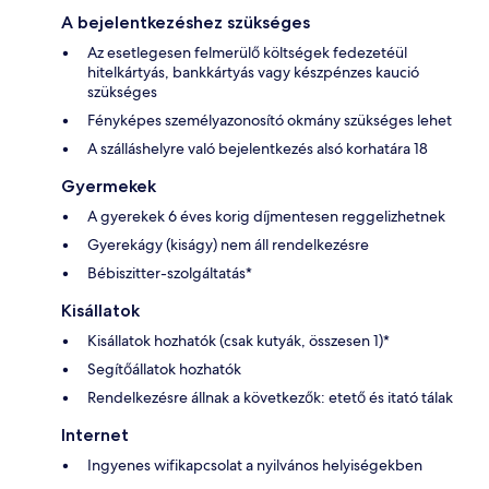
A bejelentkezéshez szükséges
Az esetlegesen felmerülő költségek fedezetéül
hitelkártyás, bankkártyás vagy készpénzes kaució
szükséges
Fényképes személyazonosító okmány szükséges lehet
A szálláshelyre való bejelentkezés alsó korhatára 18
Gyermekek
A gyerekek 6 éves korig díjmentesen reggelizhetnek
Gyerekágy (kiságy) nem áll rendelkezésre
Bébiszitter-szolgáltatás*
Kisállatok
Kisállatok hozhatók (csak kutyák, összesen 1)*
Segítőállatok hozhatók
Rendelkezésre állnak a következők: etető és itató tálak
Internet
Ingyenes wifikapcsolat a nyilvános helyiségekben