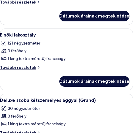
megtekintése:
Deluxe
További részletek
Deluxe
szoba
kétszemélyes
szoba
Dátumok árainak megtekintése
ággyal
kétszemélyes
további
ággyal
részletei
A
Egy modern nappali, amelyben kanapé, p
12
Elnöki lakosztály
következő
121 négyzetméter
szoba
3 férőhely
összes
képének
1 king (extra méretű) franciaágy
megtekintése:
Elnöki
További részletek
Elnöki
lakosztály
további
lakosztály
Dátumok árainak megtekintése
részletei
A
Egy szállodai szoba, amelyben találha
6
Deluxe szoba kétszemélyes ággyal (Grand)
következő
30 négyzetméter
szoba
3 férőhely
összes
képének
1 king (extra méretű) franciaágy
megtekintése:
Deluxe
További részletek