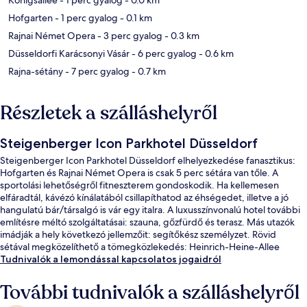
Hofgarten
- 1 perc gyalog
- 0.1 km
Rajnai Német Opera
- 3 perc gyalog
- 0.3 km
Düsseldorfi Karácsonyi Vásár
- 6 perc gyalog
- 0.6 km
Rajna-sétány
- 7 perc gyalog
- 0.7 km
Részletek a szálláshelyről
Steigenberger Icon Parkhotel Düsseldorf
Steigenberger Icon Parkhotel Düsseldorf elhelyezkedése fanasztikus:
Hofgarten és Rajnai Német Opera is csak 5 perc sétára van tőle. A
sportolási lehetőségről fitneszterem gondoskodik. Ha kellemesen
elfáradtál, kávézó kínálatából csillapíthatod az éhségedet, illetve a jó
hangulatú bár/társalgó is vár egy italra. A luxusszínvonalú hotel további
említésre méltó szolgáltatásai: szauna, gőzfürdő és terasz. Más utazók
imádják a hely következó jellemzőit: segítőkész személyzet. Rövid
sétával megközelíthető a tömegközlekedés: Heinrich-Heine-Allee
metróállomás 3 perc, Schadowstraße villamosmegálló pedig 5 perc
Tudnivalók a lemondással kapcsolatos jogaidról
séta.
További tudnivalók a szálláshelyről