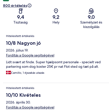
800 értékelés
9,4
9,2
9,0
Tisztaság
Hely
Személyzet és
kiszolgálás
Értékelések
Hitelesített értékelés
10/8 Nagyon jó
2026. július 19.
Fordítás a Google segítségével
Lidt svært at finde. Super hjælpsomt personale - specielt ved
parkering som dog koster 25€ pr nat Flot sted og tæt på alt.
Camillo, 1 éjszakás utazás
Hitelesített értékelés
10/10 Kivételes
2026. április 30.
Fordítás a Google segítségével