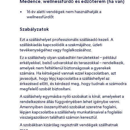
Medence, wellnessfürdő és edzőterem (ha van)
16 év alatti vendégek nem használhatják a
wellnessfürdőt
Szabályzatok
Ezt a szálláshelyet professzionális szállásadó kezeli. A
szálláskiadás kapcsolódik a szakmájához, üzleti
tevékenységéhez vagy foglalkozásához.
Ez a szálláshely olyan szabadtéri területekkel – például
erkélyekkel, belső udvarokkal és teraszokkal – rendelkezik,
amelyek nem feltétlenül biztonságosak a gyerekek
számára. Ha kétségeid vannak ezzel kapcsolatban, azt
javasoljuk, hogy lépj kapcsolatba a szálláshellyel az
érkezésed előtt, és kérdezd meg, hogy tudnak-e számodra
megfelelő szobát biztosítani.
A szálláshely egymásba nyíló szobákat is kínál, amelyeket a
rendelkezésre állás függvényében lehet igénybe venni.
Amennyiben összenyitható szobákat szeretne foglalni,
lépjen kapcsolatba a szálláshely munkatársaival a foglalási
visszaigazoláson található számon keresztül.
A szobákban kizárólag regisztrált vendégek szállhatnak
meg.