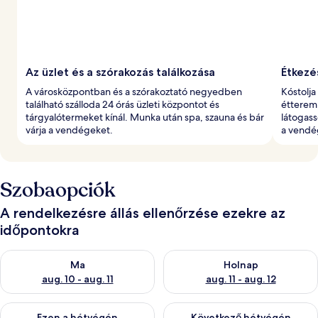
Az üzlet és a szórakozás találkozása
Étkezé
A városközpontban és a szórakoztató negyedben
Kóstolja
található szálloda 24 órás üzleti központot és
étteremb
tárgyalótermeket kínál. Munka után spa, szauna és bár
látogass
várja a vendégeket.
a vendé
Szobaopciók
A rendelkezésre állás ellenőrzése ezekre az
időpontokra
A ma esti rendelkezésre állás ellenőrzése: aug. 10 - aug. 11
A holnapi rendelkezésre állás e
Ma
Holnap
aug. 10 - aug. 11
aug. 11 - aug. 12
A mostani hétvégi rendelkezésre állás ellenőrzése: aug. 14 - au
A következő hétvégi rendelkezé
Ezen a hétvégén
Következő hétvégén