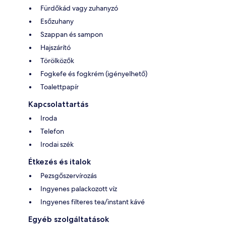
Fürdőkád vagy zuhanyzó
Esőzuhany
Szappan és sampon
Hajszárító
Törölközők
Fogkefe és fogkrém (igényelhető)
Toalettpapír
Kapcsolattartás
Iroda
Telefon
Irodai szék
Étkezés és italok
Pezsgőszervírozás
Ingyenes palackozott víz
Ingyenes filteres tea/instant kávé
Egyéb szolgáltatások