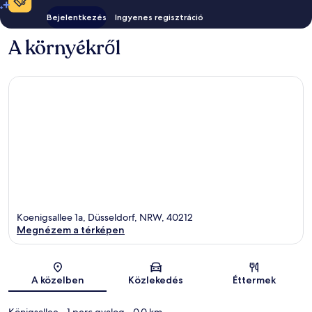
Bejelentkezés
Ingyenes regisztráció
A környékről
Koenigsallee 1a, Düsseldorf, NRW, 40212
Megnézem a térképen
Térkép
A közelben
Közlekedés
Éttermek
Königsallee
- 1 perc gyalog
- 0.0 km