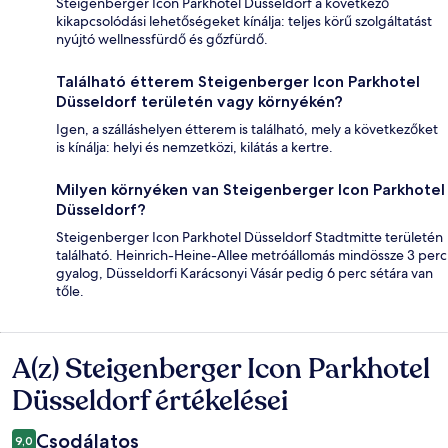
Steigenberger Icon Parkhotel Düsseldorf a következő
kikapcsolódási lehetőségeket kínálja: teljes körű szolgáltatást
nyújtó wellnessfürdő és gőzfürdő.
Található étterem Steigenberger Icon Parkhotel
Düsseldorf területén vagy környékén?
Igen, a szálláshelyen étterem is található, mely a következőket
is kínálja: helyi és nemzetközi, kilátás a kertre.
Milyen környéken van Steigenberger Icon Parkhotel
Düsseldorf?
Steigenberger Icon Parkhotel Düsseldorf Stadtmitte területén
található. Heinrich-Heine-Allee metróállomás mindössze 3 perc
gyalog, Düsseldorfi Karácsonyi Vásár pedig 6 perc sétára van
tőle.
A(z) Steigenberger Icon Parkhotel
Értékelések
Düsseldorf értékelései
Csodálatos
9,0