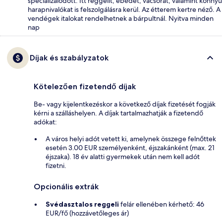
specializálódott. Itt reggelit, ebédet, vacsorát, valamint könnyű
harapnivalókat is felszolgálásra kerül. Az étterem kertre néző. A
vendégek italokat rendelhetnek a bárpultnál. Nyitva minden
nap
Díjak és szabályzatok
Kötelezően fizetendő díjak
Be- vagy kijelentkezéskor a következő díjak fizetését fogják
kérni a szálláshelyen. A díjak tartalmazhatják a fizetendő
adókat:
A város helyi adót vetett ki, amelynek összege felnőttek
esetén 3.00 EUR személyenként, éjszakánként (max. 21
éjszaka). 18 év alatti gyermekek után nem kell adót
fizetni.
Opcionális extrák
Svédasztalos reggeli
felár ellenében kérhető: 46
EUR/fő (hozzávetőleges ár)