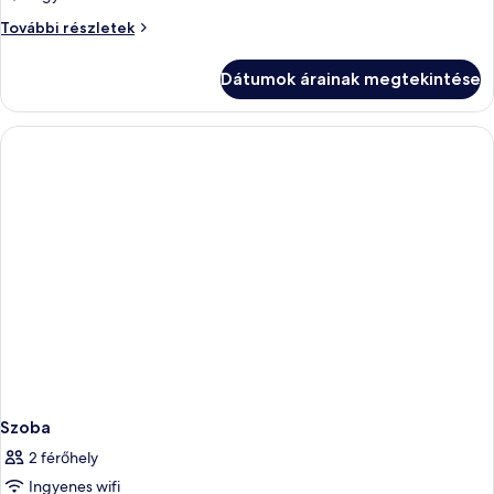
Szoba
További részletek
további
részletei
Dátumok árainak megtekintése
Szoba
2 férőhely
Ingyenes wifi