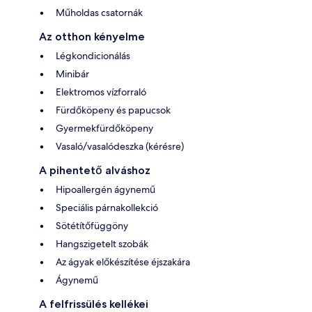
Műholdas csatornák
Az otthon kényelme
Légkondicionálás
Minibár
Elektromos vízforraló
Fürdőköpeny és papucsok
Gyermekfürdőköpeny
Vasaló/vasalódeszka (kérésre)
A pihentető alváshoz
Hipoallergén ágynemű
Speciális párnakollekció
Sötétítőfüggöny
Hangszigetelt szobák
Az ágyak előkészítése éjszakára
Ágynemű
A felfrissülés kellékei