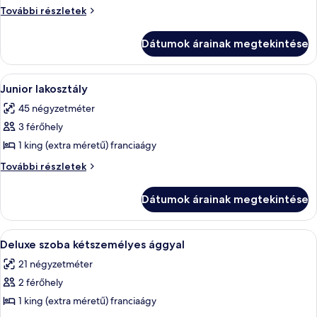
megtekintése:
Deluxe
További részletek
Deluxe
lakosztály
további
lakosztály
Dátumok árainak megtekintése
részletei
A
Egy gondosan megterített ágy fehér ágy
4
Junior lakosztály
következő
45 négyzetméter
szoba
3 férőhely
összes
képének
1 king (extra méretű) franciaágy
megtekintése:
Junior
További részletek
Junior
lakosztály
további
lakosztály
Dátumok árainak megtekintése
részletei
A
Egy szállodai szoba, amelyben található
12
Deluxe szoba kétszemélyes ággyal
következő
21 négyzetméter
szoba
2 férőhely
összes
képének
1 king (extra méretű) franciaágy