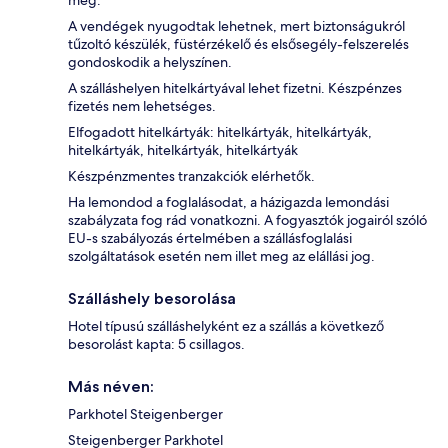
A vendégek nyugodtak lehetnek, mert biztonságukról
tűzoltó készülék, füstérzékelő és elsősegély-felszerelés
gondoskodik a helyszínen.
A szálláshelyen hitelkártyával lehet fizetni. Készpénzes
fizetés nem lehetséges.
Elfogadott hitelkártyák: hitelkártyák, hitelkártyák,
hitelkártyák, hitelkártyák, hitelkártyák
Készpénzmentes tranzakciók elérhetők.
Ha lemondod a foglalásodat, a házigazda lemondási
szabályzata fog rád vonatkozni. A fogyasztók jogairól szóló
EU-s szabályozás értelmében a szállásfoglalási
szolgáltatások esetén nem illet meg az elállási jog.
Szálláshely besorolása
Hotel típusú szálláshelyként ez a szállás a következő
besorolást kapta: 5 csillagos.
Más néven:
Parkhotel Steigenberger
Steigenberger Parkhotel