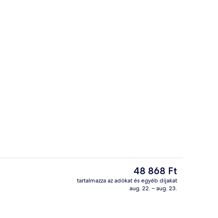
Fizetős svédasztalos reggeli mindenn
ítő videója – beküldő: sladkiibubbaleh
A
48 868 Ft
jelenlegi
tartalmazza az adókat és egyéb díjakat
ár
aug. 22. – aug. 23.
r
Kilátás a szobából
48 868 Ft