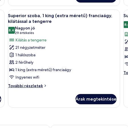
ré
gy ablakos helyiség, ahonnan kilátás nyílik a városra. A szobában van egy kis,
A
Egy szállodai szoba, amelyben található
A
10
Superior szoba, 1 king (extra méretű) franciaágy,
Su
következő
k
kilátással a tengerre
szoba
s
8,
Nagyon jó
8,4
összes
ö
10-ből 8,4
(29
29 értékelés
képének
k
értékelés)
Kilátás a tengerre
megtekintése:
m
21 négyzetméter
Superior
S
1 hálószoba
szoba,
s
2 férőhely
1
ki
1 king (extra méretű) franciaágy
king
a
Su
To
Ingyenes wifi
(extra
v
sz
ki
méretű)
Superior
További részletek
a
franciaágy,
szoba,
vá
1
kilátással
to
e
Árak megtekintése
king
ré
a
(extra
tengerre
méretű)
franciaágy,
kilátással
a
anbul
Radisson Blu Hotel Istanbul Pera