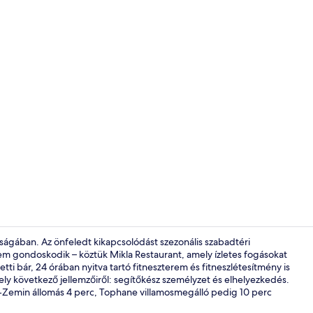
Tartalomkész
dságában. Az önfeledt kikapcsolódást szezonális szabadtéri
erem gondoskodik – köztük Mikla Restaurant, amely ízletes fogásokat
ti bár, 24 órában nyitva tartó fitneszterem és fitneszlétesítmény is
Terasz/udva
ly következő jellemzőiről: segítőkész személyzet és elhelyezkedés.
-Zemin állomás 4 perc, Tophane villamosmegálló pedig 10 perc