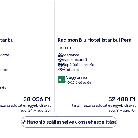
tengerre
további
részletei
Radisson
tanbul
Radisson Blu Hotel Istanbul Pera
Blu
Taksim
Hotel
anszfer
Medence
Istanbul
Wellnessfürdő
Pera
Repülőtéri transzfer
Taksim
zobák
Állatbarát
8.2
Nagyon jó
8,2
ennyiből:
1 002 értékelés
elés
10,
Nagyon
Az
Az
38 056 Ft
52 488 Ft
jó,
ár
ár
1 002
azza az adókat és egyéb díjakat
tartalmazza az adókat és egyéb díjakat
38 056 Ft
52 488 Ft
értékelés
aug. 24. – aug. 25.
aug. 9. – aug. 10.
Hasonló szálláshelyek összehasonlítása