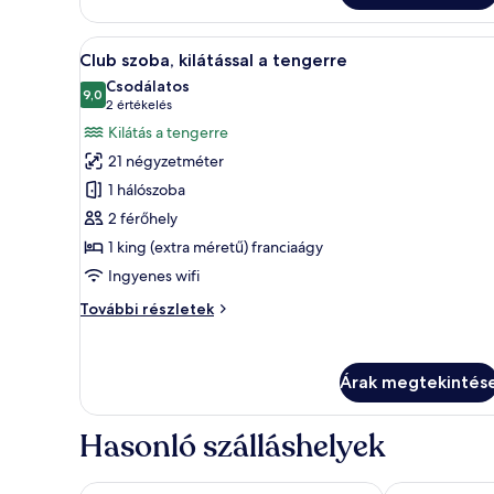
részletei
A
Egy sarokszobában található, na
12
Club szoba, kilátással a tengerre
következő
Csodálatos
szoba
9,0
10-ből 9,0
(2
2 értékelés
összes
értékelés)
Kilátás a tengerre
képének
21 négyzetméter
megtekintése:
1 hálószoba
Club
2 férőhely
szoba,
1 king (extra méretű) franciaágy
kilátással
a
Ingyenes wifi
tengerre
Club
További részletek
szoba,
kilátással
a
Árak megtekintés
tengerre
további
részletei
Hasonló szálláshelyek
The Marmara Taksim
Richmond Ist