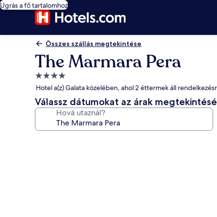
Ugrás a fő tartalomhoz
Összes szállás megtekintése
The Marmara Pera
4.0
csillagos
Hotel a(z) Galata közelében, ahol 2 éttermek áll rendelkezés
szálláshely
Válassz dátumokat az árak megtekintés
Hová utaznál?
A(z)
The
Marmara
Pera
képgalériája