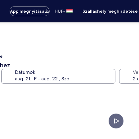
•
App megnyitása
HUF
Szálláshely meghirdetése
re
éhez
Dátumok
Ve