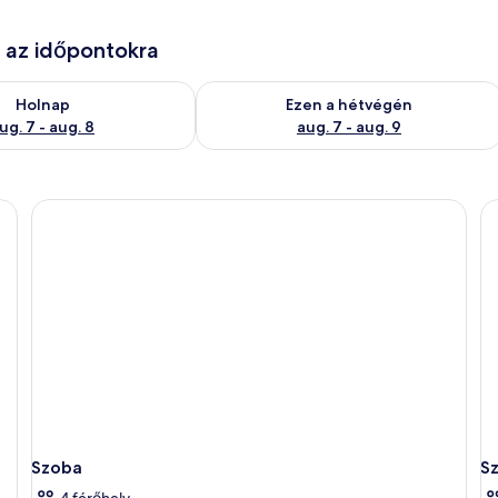
e az időpontokra
g. 7
elkezésre állás ellenőrzése: aug. 7 - aug. 8
A mostani hétvégi rendelkezésre állás 
Holnap
Ezen a hétvégén
ug. 7 - aug. 8
aug. 7 - aug. 9
Szoba
S