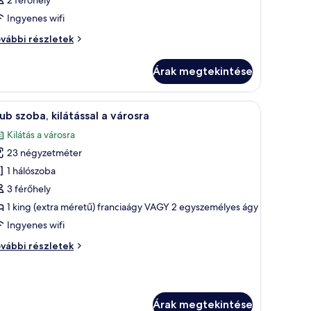
2 férőhely
Ingyenes wifi
oba
vábbi részletek
vábbi
szletei
Árak megtekintése
rosra.
sra nyílik kilátás, és a naplemente látható.
Egy szállodai szoba, amelyben található egy ágy,
7
ub szoba, kilátással a városra
övetkező
Kilátás a városra
zoba
23 négyzetméter
sszes
épének
1 hálószoba
egtekintése:
3 férőhely
lub
1 king (extra méretű) franciaágy VAGY 2 egyszemélyes ágy
zoba,
Ingyenes wifi
látással
ub
vábbi részletek
oba,
árosra
látással
rosra
Árak megtekintése
vábbi