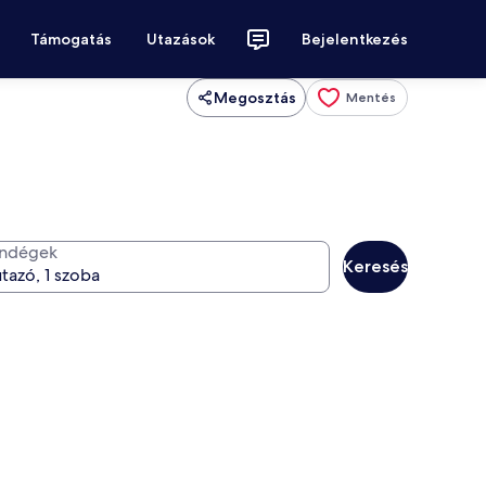
Támogatás
Utazások
Bejelentkezés
Megosztás
Mentés
ndégek
Keresés