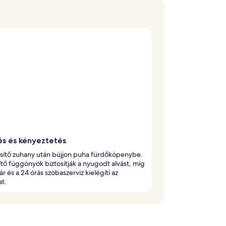
és és kényeztetés
ssítő zuhany után bújjon puha fürdőköpenybe.
ítő függönyök biztosítják a nyugodt alvást, míg
ár és a 24 órás szobaszerviz kielégíti az
t.