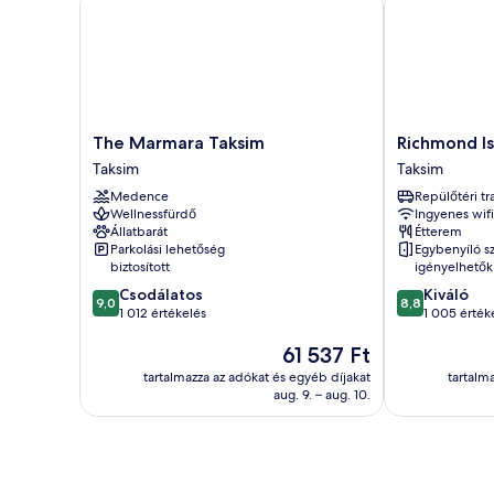
The
Richmond
The Marmara Taksim
Richmond Is
Marmara
Istanbul
Taksim
Taksim
Taksim
Taksim
Medence
Repülőtéri tr
Taksim
Wellnessfürdő
Ingyenes wifi
Állatbarát
Étterem
Parkolási lehetőség
Egybenyíló s
biztosított
igényelhetők
9.0
8.8
Csodálatos
Kiváló
9,0
8,8
ennyiből:
ennyiből:
1 012 értékelés
1 005 érték
10,
10,
Az
61 537 Ft
Csodálatos,
Kiváló,
ár
1 012
1 005
tartalmazza az adókat és egyéb díjakat
tartalm
61 537 Ft
értékelés
értékelés
aug. 9. – aug. 10.