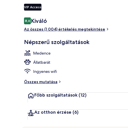
VIP Access
Suite, Bospho
Értékelések
Kiváló
8,6
8,6 ennyiből: 10
Az összes (1 004) értékelés megtekintése
Népszerű szolgáltatások
Medence
Állatbarát
Ingyenes wifi
Összes mutatása
Főbb szolgáltatások
(12)
Az otthon érzése
(6)