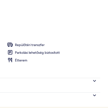
rus View | Minibár, széf a szobában, íróasztal és sötétítőfüggöny
Repülőtéri transzfer
Parkolási lehetőség biztosított
Étterem