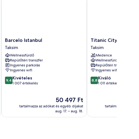
Barcelo
Titanic
Barcelo Istanbul
Titanic City Taksim
Istanbul
City
Taksim
Taksim
Taksim
Taksim
Wellnessfürdő
Medence
Taksim
Repülőtéri transzfer
Wellnessfürdő
Ingyenes parkolás
Repülőtéri transzfer
Ingyenes wifi
Ingyenes wifi
9.4
8.8
Kivételes
Kiváló
9,4
8,8
ennyiből:
ennyiből:
1 007 értékelés
1 011 értékelés
10,
10,
Kivételes,
Kiváló,
Az
50 497 Ft
1 007
1 011
ár
értékelés
értékelés
tartalmazza az adókat és egyéb díjakat
tartalmazza az adóka
50 497 Ft
aug. 17. – aug. 18.