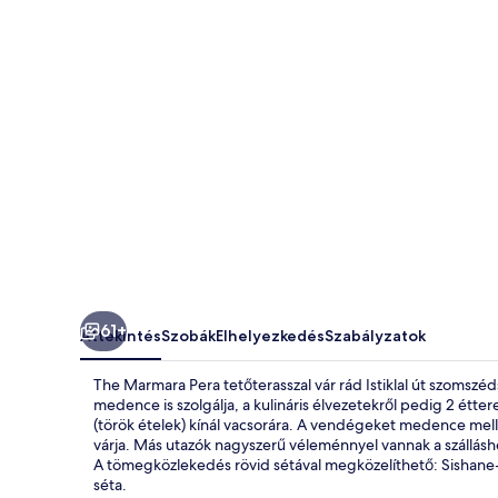
61+
Áttekintés
Szobák
Elhelyezkedés
Szabályzatok
The Marmara Pera tetőterasszal vár rád Istiklal út szomszé
medence is szolgálja, a kulináris élvezetekről pedig 2 étt
(török ételek) kínál vacsorára. A vendégeket medence mellet
várja. Más utazók nagyszerű véleménnyel vannak a szálláshe
A tömegközlekedés rövid sétával megközelíthető: Sishane
séta.