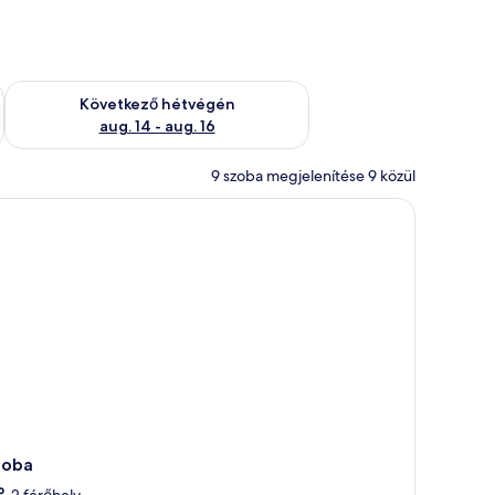
ellenőrzése: aug. 7 - aug. 9
A következő hétvégi rendelkezésre állás ellenőrzése: aug. 14 -
Következő hétvégén
aug. 14 - aug. 16
9 szoba megjelenítése 9 közül
zoba