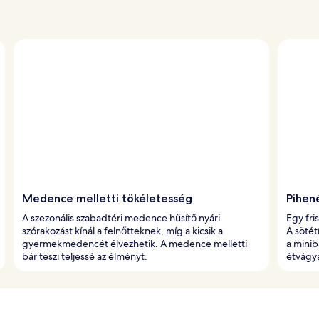
Medence melletti tökéletesség
Pihen
A szezonális szabadtéri medence hűsítő nyári
Egy fri
szórakozást kínál a felnőtteknek, míg a kicsik a
A sötét
gyermekmedencét élvezhetik. A medence melletti
a minib
bár teszi teljessé az élményt.
étvágya