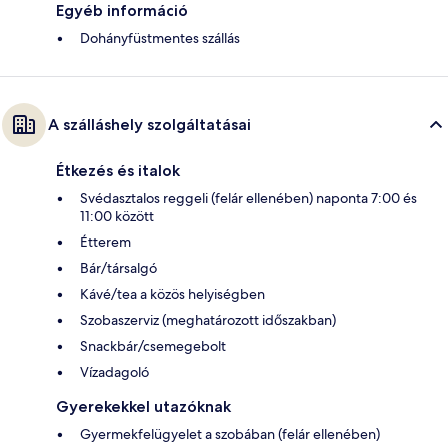
Egyéb információ
Dohányfüstmentes szállás
A szálláshely szolgáltatásai
Étkezés és italok
Svédasztalos reggeli (felár ellenében) naponta 7:00 és
11:00 között
Étterem
Bár/társalgó
Kávé/tea a közös helyiségben
Szobaszerviz (meghatározott időszakban)
Snackbár/csemegebolt
Vízadagoló
Gyerekekkel utazóknak
Gyermekfelügyelet a szobában (felár ellenében)