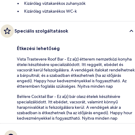
Kizárólag víztakarékos zuhanyzók
Kizárólag víztakarékos WC-k
Speciális szolgáltatások
Étkezési lehetőség
Vista Trastevere Roof Bar - Ez a(z) étterem nemzetközi konyha
ételei készítésére specializálódott. Itt reggelit, ebédet és
vacsorát kerül felszolgálásra. A vendégek italokat rendelhetnek
a bárpultnál, és a szabadban étkezhetnek (ha az időjárás
engedi). Happy hour kedvezményekkel is fogyasztható. Az
étteremben foglalás szükséges. Nyitva minden nap
BeVere Cocktail Bar - Ez a(z) bár olasz ételek készítésére
specializálódott. Itt ebédet, vacsorát, valamint könnyű
harapnivalókat is felszolgálásra kerül. A vendégek akár a
szabadban is étkezhetnek (ha az időjárás engedi). Happy hour
kedvezményekkel is fogyasztható. Nyitva minden nap