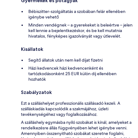
Gyermekek és pótágyak
Bébiszitter-szolgáltatás a szobában felár ellenében
igénybe vehető
Minden vendégnek – a gyerekeket is beleértve – jelen
kell lennie a bejelentkezéskor, és be kell mutatnia
hivatalos, fényképes igazolványát vagy útlevelét.
Kisállatok
Segítő állatok után nem kell díjat fizetni
Házi kedvencek házi kedvencenként és
tartózkodásonként 25 EUR külön díj ellenében
hozhatók
Szabályzatok
Ezt a szálláshelyet professzionális szállásadó kezeli. A
szálláskiadás kapcsolódik a szakmájához, üzleti
tevékenységéhez vagy foglalkozásához.
A szálláshely egymásba nyíló szobákat is kínál, amelyeket a
rendelkezésre állás függvényében lehet igénybe venni.
Amennyiben összenyitható szobákat szeretne foglalni,