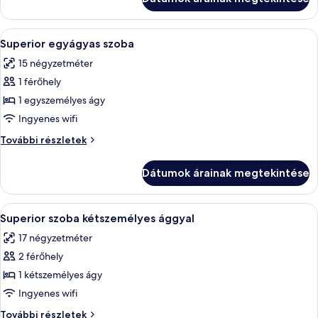
részletei
A
Egy szállodai szoba, amelyben találhat
2
Superior egyágyas szoba
következő
15 négyzetméter
szoba
1 férőhely
összes
képének
1 egyszemélyes ágy
megtekintése:
Ingyenes wifi
Superior
Superior
További részletek
egyágyas
egyágyas
szoba
szoba
Dátumok árainak megtekintése
további
részletei
A
Egy szállodai szoba, amelyben található
3
Superior szoba kétszemélyes ággyal
következő
17 négyzetméter
szoba
2 férőhely
összes
képének
1 kétszemélyes ágy
megtekintése:
Ingyenes wifi
Superior
Superior
További részletek