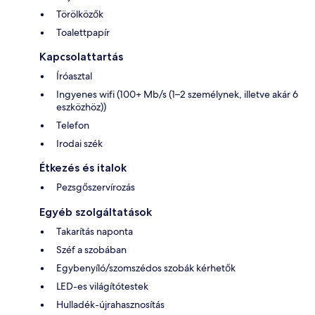
Törölközők
Toalettpapír
Kapcsolattartás
Íróasztal
Ingyenes wifi (100+ Mb/s (1–2 személynek, illetve akár 6
eszközhöz))
Telefon
Irodai szék
Étkezés és italok
Pezsgőszervírozás
Egyéb szolgáltatások
Takarítás naponta
Széf a szobában
Egybenyíló/szomszédos szobák kérhetők
LED-es világítótestek
Hulladék-újrahasznosítás