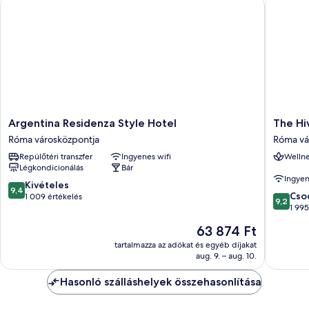
Argentina Residenza Style Hotel
The Hive
Argentina
The
Argentina Residenza Style Hotel
The Hi
Residenza
Hive
Róma városközpontja
Róma vá
Style
Hotel
Repülőtéri transzfer
Ingyenes wifi
Wellne
Hotel
Róma
Légkondicionálás
Bár
Róma
városkö
Ingyen
városközpontja
9.4
Kivételes
9,4
9.2
Cso
ennyiből:
1 009 értékelés
9,2
ennyiből
1 995
10,
10,
Kivételes,
Az
63 874 Ft
Csodálat
1 009
ár
1 995
tartalmazza az adókat és egyéb díjakat
értékelés
63 874 Ft
aug. 9. – aug. 10.
értékelé
Hasonló szálláshelyek összehasonlítása