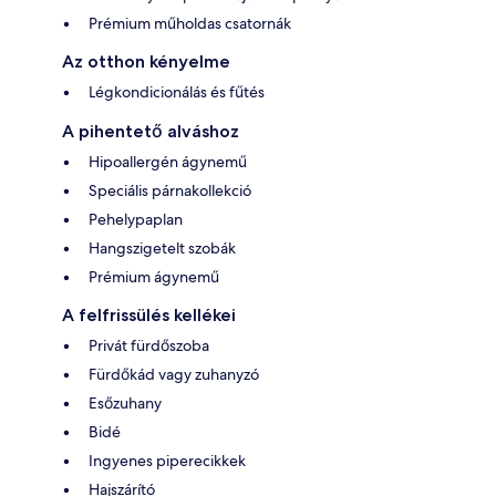
Prémium műholdas csatornák
Az otthon kényelme
Légkondicionálás és fűtés
A pihentető alváshoz
Hipoallergén ágynemű
Speciális párnakollekció
Pehelypaplan
Hangszigetelt szobák
Prémium ágynemű
A felfrissülés kellékei
Privát fürdőszoba
Fürdőkád vagy zuhanyzó
Esőzuhany
Bidé
Ingyenes piperecikkek
Hajszárító