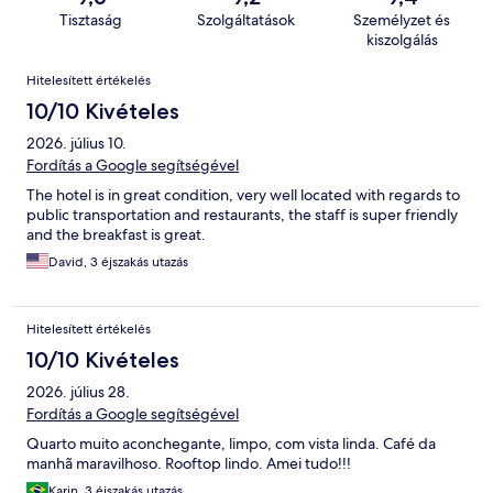
Tisztaság
Szolgáltatások
Személyzet és
kiszolgálás
Értékelések
Hitelesített értékelés
10/10 Kivételes
2026. július 10.
Fordítás a Google segítségével
The hotel is in great condition, very well located with regards to
public transportation and restaurants, the staff is super friendly
and the breakfast is great.
David, 3 éjszakás utazás
Hitelesített értékelés
10/10 Kivételes
2026. július 28.
Fordítás a Google segítségével
Quarto muito aconchegante, limpo, com vista linda. Café da
manhã maravilhoso. Rooftop lindo. Amei tudo!!!
Karin, 3 éjszakás utazás