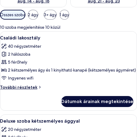
aug. 14 - aug. 16
aug. 21 - aug. 23
Szobákhoz
Összes szoba
2 ágy
3+ ágy
1 ágy
rendelkezésre
álló
10 szoba megjelenítése 10 közül
szűrők
A
Egy szállodai szoba, amelyben egy nagy 
8
Családi lakosztály
következő
40 négyzetméter
szoba
2 hálószoba
összes
képének
5 férőhely
megtekintése:
2 kétszemélyes ágy és 1 kinyitható kanapé (kétszemélyes ágyméret)
Családi
Ingyenes wifi
lakosztály
Családi
További részletek
lakosztály
további
Dátumok árainak megtekintése
részletei
A
Egy szállodai szoba, amelyben egy nagy 
9
Deluxe szoba kétszemélyes ággyal
következő
20 négyzetméter
szoba