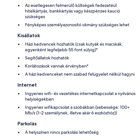
Az esetlegesen felmerülő költségek fedezetéül
hitelkártyás, bankkártyás vagy készpénzes kaució
szükséges
Fényképes személyazonosító okmány szükséges lehet
Kisállatok
Házi kedvencek hozhatók (csak kutyák és macskák,
egyenként legfeljebb 55 font súlyig)*
Segítőállatok hozhatók
Korlátozások vannak érvényben*
A házi kedvenceket nem szabad felügyelet nélkül hagyni
Internet
Ingyenes wifi- és vezetékes internetkapcsolat a nyilvános
helyiségekben
Ingyenes wifikapcsolat a szobákban (sebessége: 100+
Mb/s (1–2 személynek, illetve akár 6 eszközhöz))
Parkolás
A helyszínen nincs parkolási lehetőség