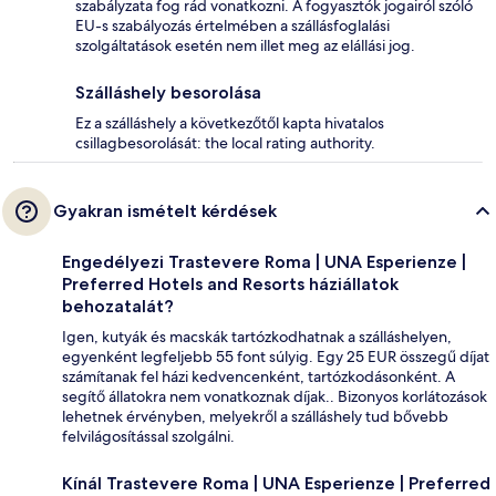
szabályzata fog rád vonatkozni. A fogyasztók jogairól szóló
EU-s szabályozás értelmében a szállásfoglalási
szolgáltatások esetén nem illet meg az elállási jog.
Szálláshely besorolása
Ez a szálláshely a következőtől kapta hivatalos
csillagbesorolását: the local rating authority.
Gyakran ismételt kérdések
Engedélyezi Trastevere Roma | UNA Esperienze |
Preferred Hotels and Resorts háziállatok
behozatalát?
Igen, kutyák és macskák tartózkodhatnak a szálláshelyen,
egyenként legfeljebb 55 font súlyig. Egy 25 EUR összegű díjat
számítanak fel házi kedvencenként, tartózkodásonként. A
segítő állatokra nem vonatkoznak díjak.. Bizonyos korlátozások
lehetnek érvényben, melyekről a szálláshely tud bővebb
felvilágosítással szolgálni.
Kínál Trastevere Roma | UNA Esperienze | Preferred