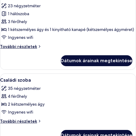
következő
23 négyzetméter
szoba
1 hálószoba
összes
képének
3 férőhely
megtekintése:
1 kétszemélyes ágy és 1 kinyitható kanapé (kétszemélyes ágyméret)
Junior
Ingyenes wifi
lakosztály
Junior
További részletek
(with
lakosztály
Sofa
(with
Dátumok árainak megtekintése
Sofa
Bed)
Bed)
további
A
Egy szállodai szoba, amelyben egy nagy 
7
részletei
Családi szoba
következő
35 négyzetméter
szoba
4 férőhely
összes
képének
2 kétszemélyes ágy
megtekintése:
Ingyenes wifi
Családi
Családi
További részletek
szoba
szoba
további
Dátumok árainak megtekintése