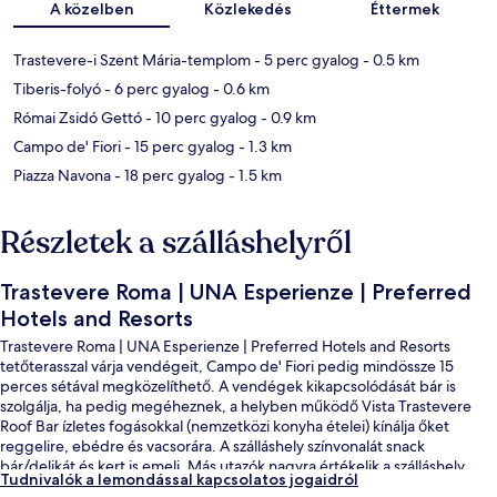
A közelben
Közlekedés
Éttermek
Trastevere-i Szent Mária-templom
- 5 perc gyalog
- 0.5 km
Tiberis-folyó
- 6 perc gyalog
- 0.6 km
Római Zsidó Gettó
- 10 perc gyalog
- 0.9 km
Campo de' Fiori
- 15 perc gyalog
- 1.3 km
Piazza Navona
- 18 perc gyalog
- 1.5 km
Részletek a szálláshelyről
Trastevere Roma | UNA Esperienze | Preferred
Hotels and Resorts
Trastevere Roma | UNA Esperienze | Preferred Hotels and Resorts
tetőterasszal várja vendégeit, Campo de' Fiori pedig mindössze 15
perces sétával megközelíthető. A vendégek kikapcsolódását bár is
szolgálja, ha pedig megéheznek, a helyben működő Vista Trastevere
Roof Bar ízletes fogásokkal (nemzetközi konyha ételei) kínálja őket
reggelire, ebédre és vacsorára. A szálláshely színvonalát snack
bár/delikát és kert is emeli. Más utazók nagyra értékelik a szálláshely
Tudnivalók a lemondással kapcsolatos jogaidról
következő jellemzőit: segítőkész személyzet és a szálláshely általános