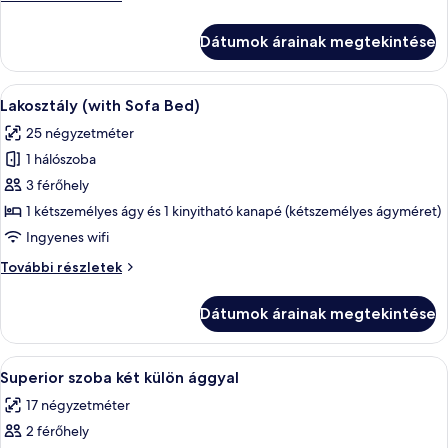
szoba
szoba
kétszemélyes
kétszemélyes
Dátumok árainak megtekintése
ággyal
ággyal
további
részletei
A
Egy szállodai szoba, amelyben egy nagy 
8
Lakosztály (with Sofa Bed)
következő
25 négyzetméter
szoba
1 hálószoba
összes
képének
3 férőhely
megtekintése:
1 kétszemélyes ágy és 1 kinyitható kanapé (kétszemélyes ágyméret)
Lakosztály
Ingyenes wifi
(with
Lakosztály
További részletek
Sofa
(with
Bed)
Sofa
Dátumok árainak megtekintése
Bed)
további
részletei
A
Egy szállodai szoba, amelyben találhat
3
Superior szoba két külön ággyal
következő
17 négyzetméter
szoba
2 férőhely
összes