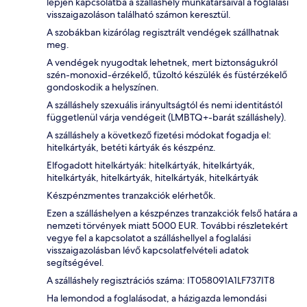
lépjen kapcsolatba a szálláshely munkatársaival a foglalási
visszaigazoláson található számon keresztül.
A szobákban kizárólag regisztrált vendégek szállhatnak
meg.
A vendégek nyugodtak lehetnek, mert biztonságukról
szén-monoxid-érzékelő, tűzoltó készülék és füstérzékelő
gondoskodik a helyszínen.
A szálláshely szexuális irányultságtól és nemi identitástól
függetlenül várja vendégeit (LMBTQ+-barát szálláshely).
A szálláshely a következő fizetési módokat fogadja el:
hitelkártyák, betéti kártyák és készpénz.
Elfogadott hitelkártyák: hitelkártyák, hitelkártyák,
hitelkártyák, hitelkártyák, hitelkártyák, hitelkártyák
Készpénzmentes tranzakciók elérhetők.
Ezen a szálláshelyen a készpénzes tranzakciók felső határa a
nemzeti törvények miatt 5000 EUR. További részletekért
vegye fel a kapcsolatot a szálláshellyel a foglalási
visszaigazolásban lévő kapcsolatfelvételi adatok
segítségével.
A szálláshely regisztrációs száma: IT058091A1LF737IT8
Ha lemondod a foglalásodat, a házigazda lemondási