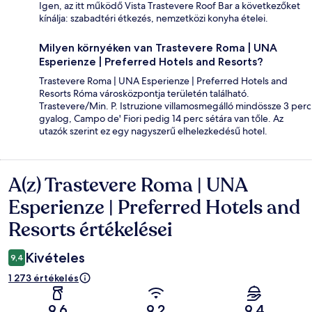
Igen, az itt működő Vista Trastevere Roof Bar a következőket
kínálja: szabadtéri étkezés, nemzetközi konyha ételei.
Milyen környéken van Trastevere Roma | UNA
Esperienze | Preferred Hotels and Resorts?
Trastevere Roma | UNA Esperienze | Preferred Hotels and
Resorts Róma városközpontja területén található.
Trastevere/Min. P. Istruzione villamosmegálló mindössze 3 perc
gyalog, Campo de' Fiori pedig 14 perc sétára van tőle. Az
utazók szerint ez egy nagyszerű elhelezkedésű hotel.
A(z) Trastevere Roma | UNA
Értékelések
Esperienze | Preferred Hotels and
Resorts értékelései
Kivételes
9,4
1 273 értékelés
9,6
9,2
9,4