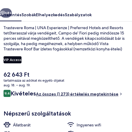
Preferred
őző
Következő
Hotels
68+
Áttekintés
Szobák
Elhelyezkedés
Szabályzatok
and
Trastevere Roma | UNA Esperienze | Preferred Hotels and Resorts
Resorts
tetőterasszal várja vendégeit, Campo de' Fiori pedig mindössze 15
perces sétával megközelíthető. A vendégek kikapcsolódását bár is
képgalériája
szolgálja, ha pedig megéheznek, a helyben működő Vista
Trastevere Roof Bar ízletes fogásokkal (nemzetközi konyha ételei)
kínálja őket reggelire, ebédre és vacsorára. A szálláshely színvonalát
snack bár/delikát és kert is emeli. Más utazók nagyra értékelik a
VIP Access
szálláshely következő jellemzőit: segítőkész személyzet és a
szálláshely általános állapota. A tömegközlekedés rövid sétával
A
62 643 Ft
megközelíthető: Trastevere/Min. P. Istruzione villamosmegálló 3
Városi kilátás a szállásról
jelenlegi
perc, Induno villamosmegálló pedig 4 perc séta.
tartalmazza az adókat és egyéb díjakat
ár
aug. 18. – aug. 19.
62 643 Ft
Értékelések
Kivételes
9,4
Az összes (1 273) értékelés megtekintése
9,4 ennyiből: 10
Népszerű szolgáltatások
Állatbarát
Ingyenes wifi