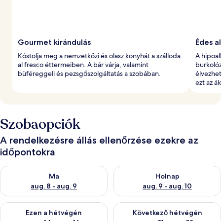
Gourmet kirándulás
Édes al
Kóstolja meg a nemzetközi és olasz konyhát a szálloda
A hipoa
al fresco éttermeiben. A bár várja, valamint
burkoló
büféreggeli és pezsgőszolgáltatás a szobában.
élvezhe
ezt az á
Szobaopciók
A rendelkezésre állás ellenőrzése ezekre az
időpontokra
A ma esti rendelkezésre állás ellenőrzése: aug. 8 - aug. 9
A holnapi rendelkezésre állás e
Ma
Holnap
aug. 8 - aug. 9
aug. 9 - aug. 10
A mostani hétvégi rendelkezésre állás ellenőrzése: aug. 14 - au
A következő hétvégi rendelkezé
Ezen a hétvégén
Következő hétvégén