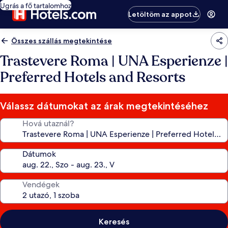
Ugrás a fő tartalomhoz
Letöltöm az appot
Összes szállás megtekintése
Trastevere Roma | UNA Esperienze |
Preferred Hotels and Resorts
Válassz dátumokat az árak megtekintéséhez
Hová utaznál?
Dátumok
Vendégek
Keresés