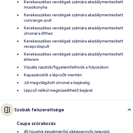
Kerekesszékes vendégek számára akadálymentesített
mosókonyha
Kerekesszékes vendégek számára akadálymentesített
concierge-pult
Kerekesszékes vendégek számára akadálymentesített
útvonal a lifthez
Kerekesszékes vendégek számára akadálymentesített
recepcióspult
Kerekesszékes vendégek számára akadálymentesített
étterem
Vizuális riasztók/figyelemfelhívók a folyosókon
Kapaszkodók a lépcsők mentén
Jól megvilágított útvonal a bejáratig
Lépcső nélkül megközelíthető bejárat
Szobák felszereltsége
Csupa szórakozás
45 hüvelyk képátmérőjű síkképernyős televízió