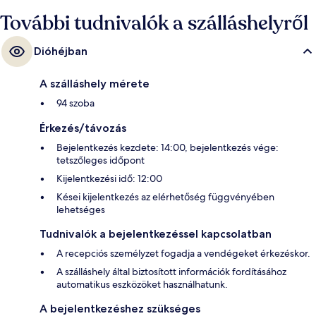
állapota. A tömegközlekedés rövid sétával megközelíthető:
További tudnivalók a szálláshelyről
Trastevere/Min. P. Istruzione villamosmegálló 3 perc, Induno
villamosmegálló pedig 4 perc séta.
Dióhéjban
A szálláshely mérete
94 szoba
Érkezés/távozás
Bejelentkezés kezdete: 14:00, bejelentkezés vége:
tetszőleges időpont
Kijelentkezési idő: 12:00
Kései kijelentkezés az elérhetőség függvényében
lehetséges
Tudnivalók a bejelentkezéssel kapcsolatban
A recepciós személyzet fogadja a vendégeket érkezéskor.
A szálláshely által biztosított információk fordításához
automatikus eszközöket használhatunk.
A bejelentkezéshez szükséges