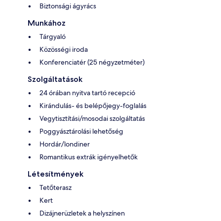
Biztonsági ágyrács
Munkához
Tárgyaló
Közösségi iroda
Konferenciatér (25 négyzetméter)
Szolgáltatások
24 órában nyitva tartó recepció
Kirándulás- és belépőjegy-foglalás
Vegytisztítási/mosodai szolgáltatás
Poggyásztárolási lehetőség
Hordár/londiner
Romantikus extrák igényelhetők
Létesítmények
Tetőterasz
Kert
Dizájnerüzletek a helyszínen