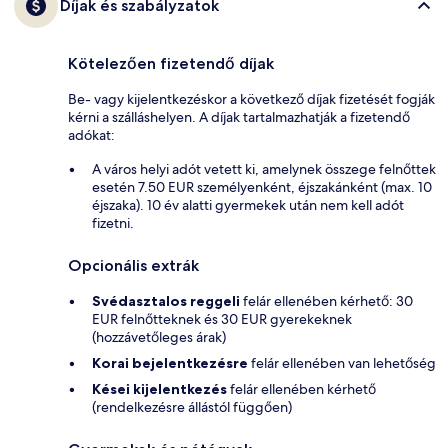
Díjak és szabályzatok
Kötelezően fizetendő díjak
Be- vagy kijelentkezéskor a következő díjak fizetését fogják
kérni a szálláshelyen. A díjak tartalmazhatják a fizetendő
adókat:
A város helyi adót vetett ki, amelynek összege felnőttek
esetén 7.50 EUR személyenként, éjszakánként (max. 10
éjszaka). 10 év alatti gyermekek után nem kell adót
fizetni.
Opcionális extrák
Svédasztalos reggeli
felár ellenében kérhető: 30
EUR felnőtteknek és 30 EUR gyerekeknek
(hozzávetőleges árak)
Korai bejelentkezésre
felár ellenében van lehetőség
Kései kijelentkezés
felár ellenében kérhető
(rendelkezésre állástól függően)