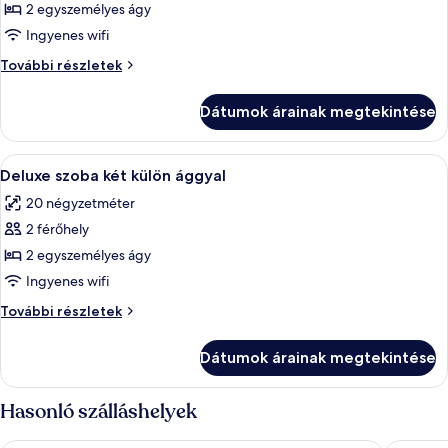
képének
2 egyszemélyes ágy
megtekintése:
Ingyenes wifi
Superior
Superior
További részletek
szoba
szoba
két
két
Dátumok árainak megtekintése
külön
külön
ággyal
ággyal
további
A
Egy szállodai szoba két ággyal, íróasztal
10
részletei
Deluxe szoba két külön ággyal
következő
20 négyzetméter
szoba
2 férőhely
összes
képének
2 egyszemélyes ágy
megtekintése:
Ingyenes wifi
Deluxe
Deluxe
További részletek
szoba
szoba
két
két
Dátumok árainak megtekintése
külön
külön
ággyal
ággyal
további
Hasonló szálláshelyek
részletei