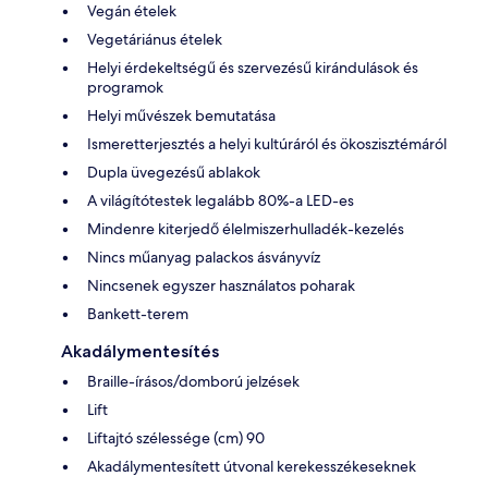
Vegán ételek
Vegetáriánus ételek
Helyi érdekeltségű és szervezésű kirándulások és
programok
Helyi művészek bemutatása
Ismeretterjesztés a helyi kultúráról és ökoszisztémáról
Dupla üvegezésű ablakok
A világítótestek legalább 80%-a LED-es
Mindenre kiterjedő élelmiszerhulladék-kezelés
Nincs műanyag palackos ásványvíz
Nincsenek egyszer használatos poharak
Bankett-terem
Akadálymentesítés
Braille-írásos/domború jelzések
Lift
Liftajtó szélessége (cm) 90
Akadálymentesített útvonal kerekesszékeseknek