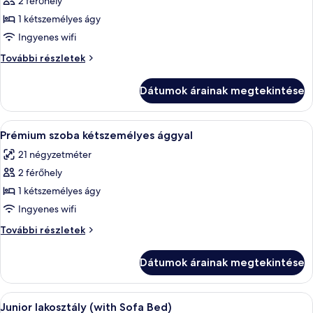
2 férőhely
összes
képének
1 kétszemélyes ágy
megtekintése:
Ingyenes wifi
Deluxe
Deluxe
További részletek
szoba
szoba
kétszemélyes
kétszemélyes
Dátumok árainak megtekintése
ággyal
ággyal
további
részletei
A
Egy szállodai szoba, amelyben egy nagy 
5
Prémium szoba kétszemélyes ággyal
következő
21 négyzetméter
szoba
2 férőhely
összes
képének
1 kétszemélyes ágy
megtekintése:
Ingyenes wifi
Prémium
Prémium
További részletek
szoba
szoba
kétszemélyes
kétszemélyes
Dátumok árainak megtekintése
ággyal
ággyal
további
részletei
A
Egy szállodai szoba, amelyben egy nagy 
6
Junior lakosztály (with Sofa Bed)