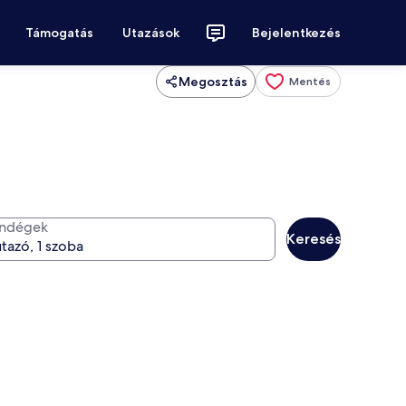
Támogatás
Utazások
Bejelentkezés
Megosztás
Mentés
ndégek
Keresés