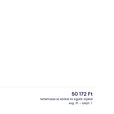
Lobby
A
50 172 Ft
jelenlegi
tartalmazza az adókat és egyéb díjakat
ár
aug. 31. – szept. 1.
shelyen)
Étterem
50 172 Ft