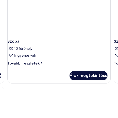
Szoba
S
10 férőhely
Ingyenes wifi
Szoba
Sz
További részletek
To
további
to
részletei
ré
e
Árak megtekintése