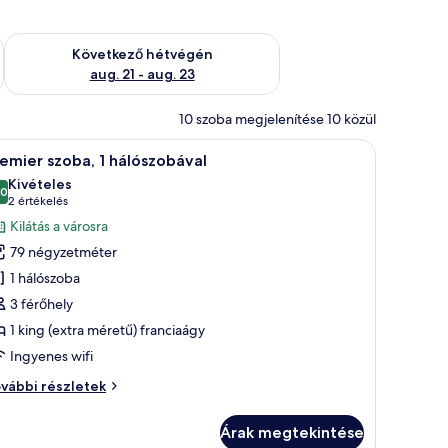
ellenőrzése: aug. 14 - aug. 16
A következő hétvégi rendelkezésre állás ellenőrzése: aug. 21 -
Következő hétvégén
aug. 21 - aug. 23
10 szoba megjelenítése 10 közül
 található.
gy nagy ágy, egy laptopos íróasztal, egy szék, egy virágvázával díszített éjj
Egy modern konyha fehér szekrényekkel, közpo
9
emier szoba, 1 hálószobával
övetkező
Kivételes
zoba
,0
10-ből 10,0
(2
2 értékelés
sszes
értékelés)
Kilátás a városra
épének
79 négyzetméter
egtekintése:
1 hálószoba
remier
3 férőhely
zoba,
1 king (extra méretű) franciaágy
álószobával
Ingyenes wifi
emier
vábbi részletek
oba,
Árak megtekintése
lószobával