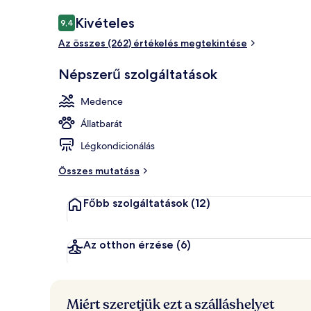
Értékelések
Kivételes
9,4
9,4 ennyiből: 10
Az összes (262) értékelés megtekintése
2 szabadtéri
Népszerű szolgáltatások
Medence
Állatbarát
Légkondicionálás
Összes mutatása
Főbb szolgáltatások
(12)
Az otthon érzése
(6)
Miért szeretjük ezt a szálláshelyet