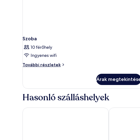
Szoba
10 férőhely
Ingyenes wifi
Szoba
További részletek
további
részletei
Árak megtekintés
Hasonló szálláshelyek
Traders Hotel Kuala Lumpur
Star Suites K