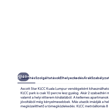
Lumpur
képgalériája
49+
Áttekintés
Szolgáltatások
Elhelyezkedés
Árak
Szabályza
Ascott Star KLCC Kuala Lumpur vendégeként kihasználhatod
KLCC park is csak 10 percre lesz gyalog. Akár 2 szabadté
valamit a helyi étterem kínálatából. A kellemes apartma
jóvoltából még kényelmesebbek. Más utazók imádják a hely 
megközelíthető a tömegközlekedés: KLCC metróállomás 8 