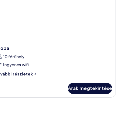
zoba
10 férőhely
Ingyenes wifi
oba
vábbi részletek
vábbi
szletei
Árak megtekintése