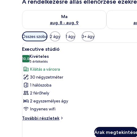
A rendelkezésre állás ellenőrzése ezekr
A ma esti rendelkezésre állás ellenőrzése: aug. 8 - a
A holnapi rend
Ma
aug. 8 - aug. 9
a
Szobákhoz
Összes szoba
2 ágy
1 ágy
3+ ágy
rendelkezésre
A
Egy modern szállodai szoba, ame
álló
6
Executive stúdió
következő
szűrők
Kivételes
szoba
10,0
10-ből 10,0
(5
5 értékelés
összes
értékelés)
Kilátás a városra
képének
30 négyzetméter
megtekintése:
1 hálószoba
Executive
2 férőhely
stúdió
2 egyszemélyes ágy
Ingyenes wifi
Executive
További részletek
stúdió
további
Árak megtekintés
részletei