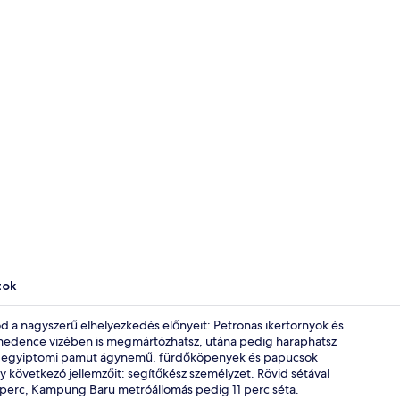
Tornaterem
tok
 a nagyszerű elhelyezkedés előnyeit: Petronas ikertornyok és
ri medence vizében is megmártózhatsz, utána pedig haraphatsz
nok egyiptomi pamut ágynemű, fürdőköpenyek és papucsok
Bár (a szállá
következó jellemzőit: segítőkész személyzet. Rövid sétával
perc, Kampung Baru metróállomás pedig 11 perc séta.