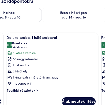
e az időpontokra
ug. 9
elkezésre állás ellenőrzése: aug. 9 - aug. 10
A mostani hétvégi rendelkezésre állás 
Holnap
Ezen a hétvégén
ug. 9 - aug. 10
aug. 14 - aug. 16
lyben egy nagy ágy, éjjeliszekrények, íróasztal és egy síkképernyős televízió
A
Egy modern szállodai szoba, amelyben e
A
7
Deluxe szoba, 1 hálószobával
Pr
következő
k
Kivételes
szoba
10,0
s
10
10-ből 10,0
(14
14 értékelés
összes
ö
értékelés)
Kilátás a városra
képének
k
66 négyzetméter
megtekintése:
m
1 hálószoba
Deluxe
P
3 férőhely
szoba,
s
1 king (extra méretű) franciaágy
1
1
hálószobával
h
Ingyenes wifi
Deluxe
Pr
További részletek
To
szoba,
sz
1
1
e
Árak megtekintése
hálószobával
há