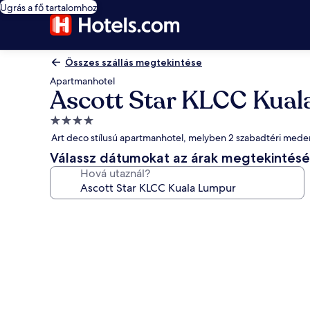
Ugrás a fő tartalomhoz
Összes szállás megtekintése
Apartmanhotel
Ascott Star KLCC Kua
4.0
csillagos
Art deco stílusú apartmanhotel, melyben 2 szabadtéri mede
szálláshely
Válassz dátumokat az árak megtekintés
Hová utaznál?
A(z)
Ascott
Star
KLCC
Kuala