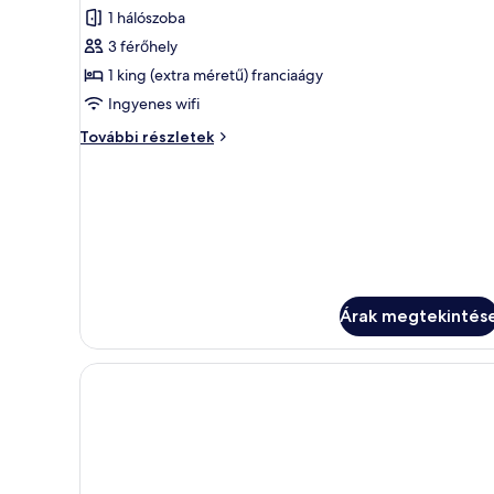
képének
1 hálószoba
megtekintése:
3 férőhely
Premier
1 king (extra méretű) franciaágy
apartman,
Ingyenes wifi
1
Premier
További részletek
hálószobával
apartman,
(KLCC
1
view)
hálószobával
(KLCC
view)
további
részletei
Árak megtekintés