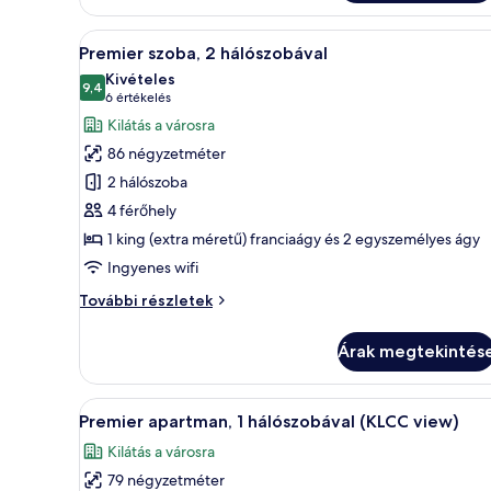
A
Egy modern szállodai szoba, am
6
Premier szoba, 2 hálószobával
következő
Kivételes
szoba
9,4
10-ből 9,4
(6
6 értékelés
összes
értékelés)
Kilátás a városra
képének
86 négyzetméter
megtekintése:
2 hálószoba
Premier
4 férőhely
szoba,
1 king (extra méretű) franciaágy és 2 egyszemélyes ágy
2
hálószobával
Ingyenes wifi
Premier
További részletek
szoba,
2
Árak megtekintés
hálószobával
további
részletei
A
Egy modern konyha fehér szekré
8
Premier apartman, 1 hálószobával (KLCC view)
következő
Kilátás a városra
szoba
79 négyzetméter
összes