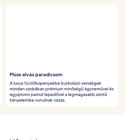
Plüss alvás paradicsom
A luxus fürdőköpenyekbe burkolózó vendégek
minden szobában prémium minőségű ágyneművel és
egyiptomi pamut lepedővel a legmagasabb szintű
kényelembe vonulnak vissza.