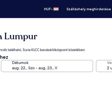
•
HUF
Szálláshely meghirdetése
la Lumpur
ncék található, Suria KLCC bevásárlóközpont közelében
éhez
Dátumok
Ve