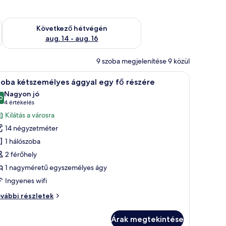
ellenőrzése: aug. 7 - aug. 9
A következő hétvégi rendelkezésre állás ellenőrzése: aug. 14 -
Következő hétvégén
aug. 14 - aug. 16
9 szoba megjelenítése 9 közül
gvázával, valamint egy díszes mintázatú fal és egy fali lámpa.
llal és hozzá tartozó székkel, televízióval és tükörrel.
Egy szállodai szoba, melyben fából készült á
4
zoba kétszemélyes ággyal egy fő részére
övetkező
Nagyon jó
zoba
0
10-ből 8,0
(4
4 értékelés
sszes
értékelés)
Kilátás a városra
épének
14 négyzetméter
egtekintése:
1 hálószoba
zoba
2 férőhely
étszemélyes
1 nagyméretű egyszemélyes ágy
ggyal
gy
Ingyenes wifi
ő
oba
vábbi részletek
észére
tszemélyes
gyal
Árak megtekintése
gy