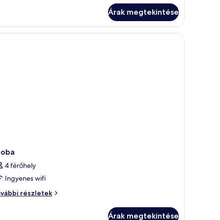
Árak megtekintése
zoba
4 férőhely
Ingyenes wifi
oba
vábbi részletek
vábbi
szletei
Árak megtekintése