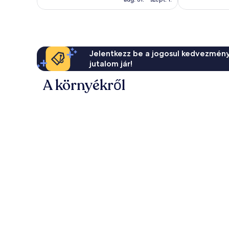
309
értékelés
értékelés
Jelentkezz be a jogosul kedvezmény
jutalom jár!
A környékről