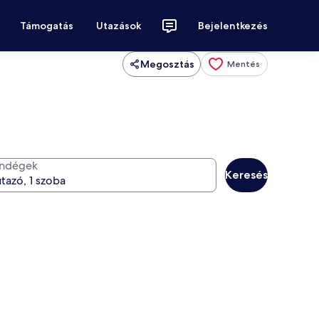
Támogatás
Utazások
Bejelentkezés
Megosztás
Mentés
ndégek
Keresés