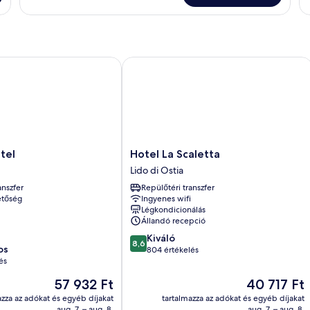
l
Hotel La Scaletta
Hotel
tel
Hotel La Scaletta
La
Lido di Ostia
Scaletta
anszfer
Repülőtéri transzfer
Lido
etőség
Ingyenes wifi
di
Légkondicionálás
Ostia
Állandó recepció
8.6
Kiváló
8,6
os
ennyiből:
804 értékelés
és
10,
Kiváló,
Az
Az
57 932 Ft
40 717 Ft
804
ár
ár
azza az adókat és egyéb díjakat
tartalmazza az adókat és egyéb díjakat
értékelés
57 932 Ft
40 717 Ft
aug. 7. – aug. 8.
aug. 7. – aug. 8.