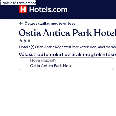
Ugrás a fő tartalomhoz
Összes szállás megtekintése
Ostia Antica Park Hote
3.0
csillagos
Hotel a(z) Ostia Antica Régészeti Park közelében, ahol meden
szálláshely
Válassz dátumokat az árak megtekintés
Hová utaznál?
A(z)
Ostia
Antica
Park
Hotel
képgalériája