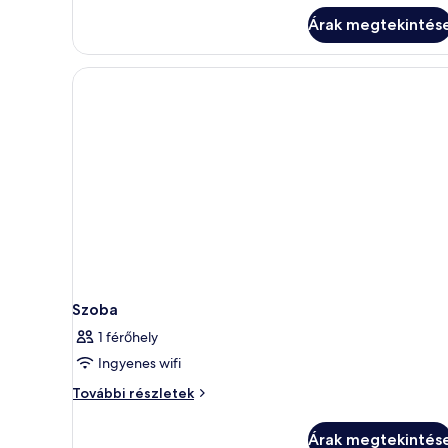
Árak megtekintés
Szoba
1 férőhely
Ingyenes wifi
Szoba
További részletek
további
részletei
Árak megtekintés