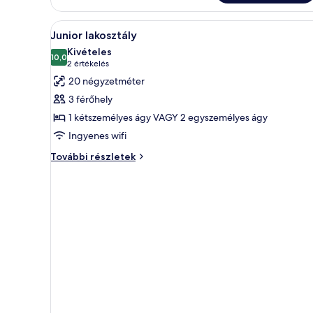
külön
ággyal
A
Egy szállodai szoba, amelyben e
további
7
Junior lakosztály
részletei
következő
Kivételes
szoba
10,0
10-ből 10,0
(2
2 értékelés
összes
értékelés)
20 négyzetméter
képének
3 férőhely
megtekintése:
1 kétszemélyes ágy VAGY 2 egyszemélyes ágy
Junior
Ingyenes wifi
lakosztály
Junior
További részletek
lakosztály
további
részletei