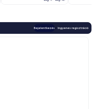
422
értékelés
értékelés
Bejelentkezés
Ingyenes regisztráció