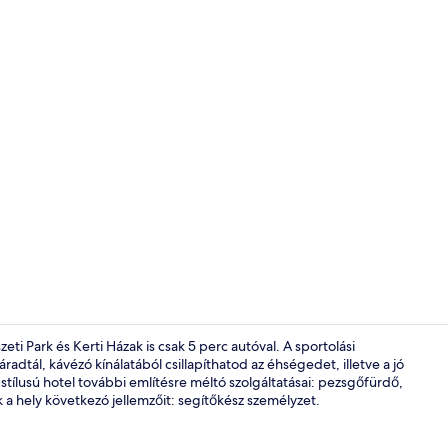
A szálláshel
ti Park és Kerti Házak is csak 5 perc autóval. A sportolási
dtál, kávézó kínálatából csillapíthatod az éhségedet, illetve a jó
stílusú hotel további említésre méltó szolgáltatásai: pezsgőfürdő,
Terasz/udva
a hely következó jellemzőit: segítőkész személyzet.