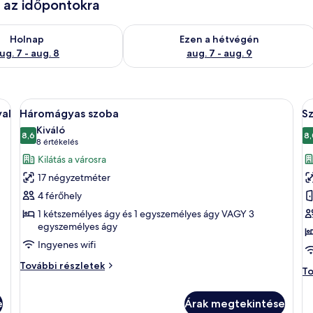
e az időpontokra
g. 7
elkezésre állás ellenőrzése: aug. 7 - aug. 8
A mostani hétvégi rendelkezésre állás 
Holnap
Ezen a hétvégén
ug. 7 - aug. 8
aug. 7 - aug. 9
ehér ágyneművel és két párnával, egy éjjeliszekrény egy könyvvel és egy virá
A
Egy szállodai szoba két ággyal, íróaszta
A
4
al
Háromágyas szoba
S
következő
k
Kiváló
szoba
8,6
s
8,
10-ből 8,6
(8
8 értékelés
összes
ö
értékelés)
Kilátás a városra
képének
k
17 négyzetméter
megtekintése:
m
4 férőhely
Háromágyas
S
1 kétszemélyes ágy és 1 egyszemélyes ágy VAGY 3
szoba
k
egyszemélyes ágy
á
Ingyenes wifi
e
Háromágyas
f
További részletek
Sz
To
szoba
r
ké
további
ág
részletei
e
Árak megtekintése
e