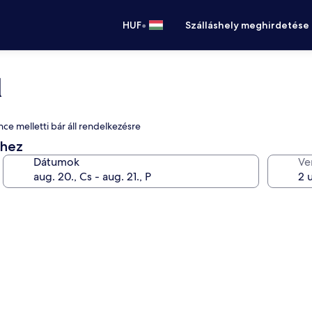
•
HUF
Szálláshely meghirdetése
l
ce melletti bár áll rendelkezésre
éhez
Dátumok
Ve