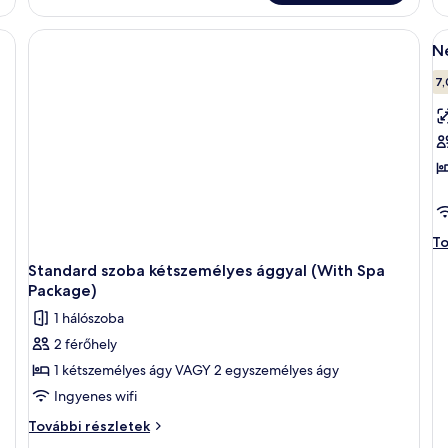
fő
ré
gy ágy, egy kis asztal, egy szék és egy kanapé található.
A
to
N
k
ré
s
7,
ö
k
m
N
s
N
To
sz
Standard szoba kétszemélyes ággyal (With Spa
to
Package)
ré
1 hálószoba
2 férőhely
1 kétszemélyes ágy VAGY 2 egyszemélyes ágy
Ingyenes wifi
Standard
További részletek
szoba