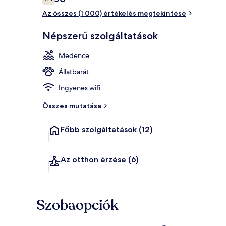
7,4 ennyiből: 10
Az összes (1 000) értékelés megtekintése
Szoba kétszem
Népszerű szolgáltatások
Medence
Állatbarát
Ingyenes wifi
Összes mutatása
Főbb szolgáltatások
(12)
Az otthon érzése
(6)
Szobaopciók