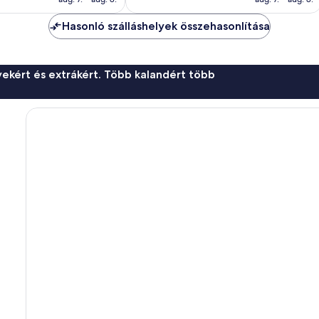
Hasonló szálláshelyek összehasonlítása
ekért és extrákért. Több kalandért több