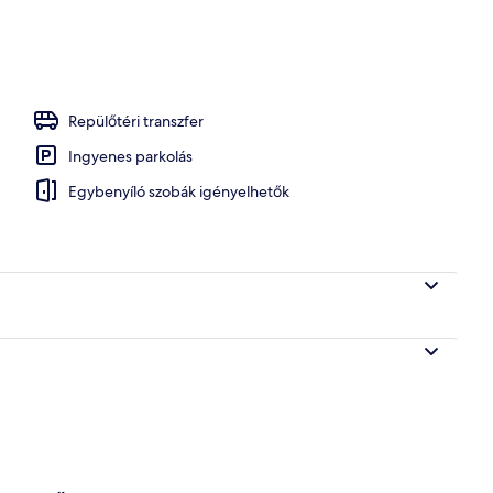
élyes ággyal (with SPA access) | Szobai szolgáltatás
Repülőtéri transzfer
Ingyenes parkolás
Egybenyíló szobák igényelhetők