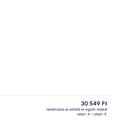
y homlokzata
Csónakázás
A
30 549 Ft
jelenlegi
tartalmazza az adókat és egyéb díjakat
ár
szept. 4. – szept. 5.
r
Szezonális szabadtéri medence, nyitv
30 549 Ft