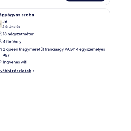
szére
Egy gondosan megterített ágy fehér ágyneművel
4
vábbi
égyágyas szoba
övetkező
szletei
Jó
zoba
0
10-ből 7,0
(2
2 értékelés
sszes
értékelés)
18 négyzetméter
épének
4 férőhely
egtekintése:
2 queen (nagyméretű) franciaágy VAGY 4 egyszemélyes
égyágyas
ágy
zoba
Ingyenes wifi
égyágyas
vábbi részletek
oba
vábbi
szletei