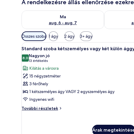
A rendelkezésre állás ellenőrzése ezekr
A ma esti rendelkezésre állás ellenőrzése: aug. 6 - au
A holnapi rend
Ma
aug. 6 - aug. 7
a
Szobákhoz
Összes szoba
1 ágy
2 ágy
3+ ágy
rendelkezésre
A
Egy gondosan megterített ágy f
álló
4
Standard szoba kétszemélyes vagy két külön ággy
következő
szűrők
Nagyon jó
szoba
8,0
10-ből 8,0
(13
13 értékelés
összes
értékelés)
Kilátás a városra
képének
15 négyzetméter
megtekintése:
3 férőhely
Standard
1 kétszemélyes ágy VAGY 2 egyszemélyes ágy
szoba
Ingyenes wifi
kétszemélyes
vagy
Standard
További részletek
két
szoba
kétszemélyes
külön
vagy
ággyal
két
Árak megtekintés