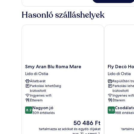
Hasonló szálláshelyek
Smy Aran Blu Roma Mare
Fly Decò Hote
Smy
Fly
Smy Aran Blu Roma Mare
Fly Decò Ho
Aran
Decò
Lido di Ostia
Lido di Ostia
Blu
Hotel
Állatbarát
Repülőtéri tr
Roma
Lido
Parkolási lehetőség
Parkolási leh
Mare
di
biztosított
biztosított
Lido
Ostia
Ingyenes wifi
Ingyenes wifi
di
Étterem
Étterem
Ostia
8.2
9.0
Nagyon jó
Csodálat
8,2
9,0
ennyiből:
ennyiből:
309 értékelés
988 értékel
10,
10,
Az
50 486 Ft
Nagyon
Csodálatos,
ár
jó,
988
tartalmazza az adókat és egyéb díjakat
tartalm
50 486 Ft
aug. 31. – szept. 1.