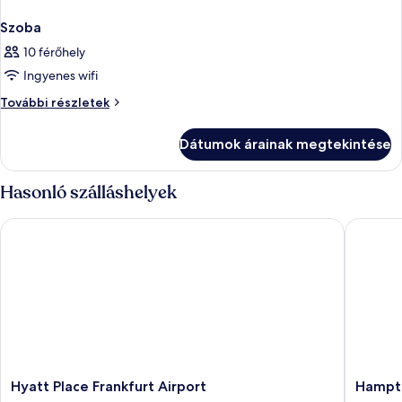
Szoba
10 férőhely
Ingyenes wifi
Szoba
További részletek
további
részletei
Dátumok árainak megtekintése
Hasonló szálláshelyek
Hyatt Place Frankfurt Airport
Hampton 
Hyatt
Hampto
Hyatt Place Frankfurt Airport
Hampto
Place
by