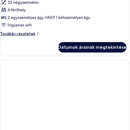
32 négyzetméter
szoba
4 férőhely
összes
képének
2 egyszemélyes ágy VAGY 1 kétszemélyes ágy
megtekintése:
Ingyenes wifi
Szoba
Szoba
További részletek
további
részletei
Dátumok árainak megtekintése