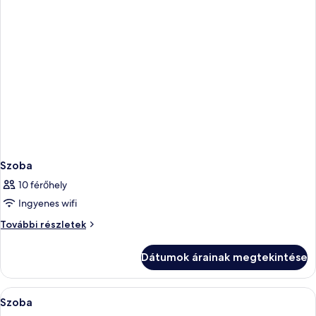
Szoba
10 férőhely
Ingyenes wifi
Szoba
További részletek
további
részletei
Dátumok árainak megtekintése
A
Prémium ágynemű és széf a szobában
5
Szoba
következő