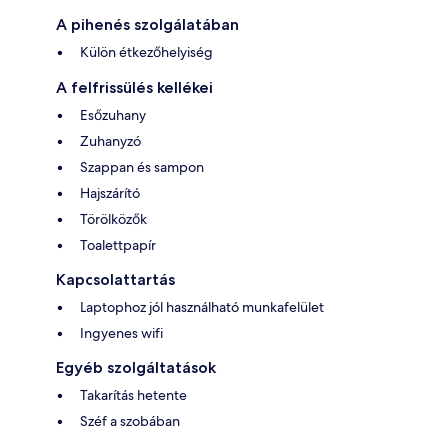
A pihenés szolgálatában
Külön étkezőhelyiség
A felfrissülés kellékei
Esőzuhany
Zuhanyzó
Szappan és sampon
Hajszárító
Törölközők
Toalettpapír
Kapcsolattartás
Laptophoz jól használható munkafelület
Ingyenes wifi
Egyéb szolgáltatások
Takarítás hetente
Széf a szobában