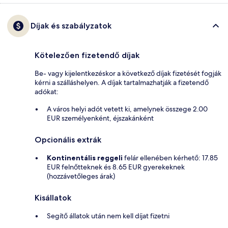
Díjak és szabályzatok
Kötelezően fizetendő díjak
Be- vagy kijelentkezéskor a következő díjak fizetését fogják
kérni a szálláshelyen. A díjak tartalmazhatják a fizetendő
adókat:
A város helyi adót vetett ki, amelynek összege 2.00
EUR személyenként, éjszakánként
Opcionális extrák
Kontinentális reggeli
felár ellenében kérhető: 17.85
EUR felnőtteknek és 8.65 EUR gyerekeknek
(hozzávetőleges árak)
Kisállatok
Segítő állatok után nem kell díjat fizetni