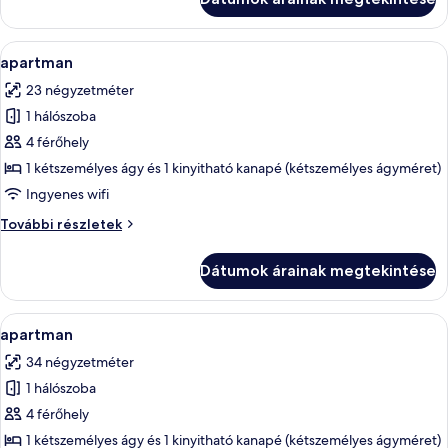
A
Egy modern szállodai szoba, amelyben e
12
apartman
következő
23 négyzetméter
szoba
1 hálószoba
összes
képének
4 férőhely
megtekintése:
1 kétszemélyes ágy és 1 kinyitható kanapé (kétszemélyes ágyméret)
apartman
Ingyenes wifi
apartman
További részletek
további
részletei
Dátumok árainak megtekintése
A
Egy modern szállodai szoba, amelyben 
10
apartman
következő
34 négyzetméter
szoba
1 hálószoba
összes
képének
4 férőhely
megtekintése:
1 kétszemélyes ágy és 1 kinyitható kanapé (kétszemélyes ágyméret)