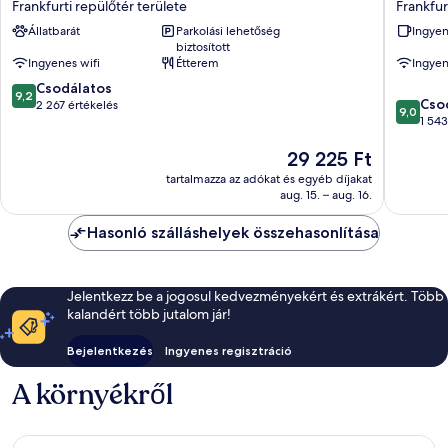
Frankfurti repülőtér területe
Frankfur
Frankfurt
Hilton
Állatbarát
Parkolási lehetőség
Ingyen
Airport
Frankfur
biztosított
Frankfurti
Airport
Ingyenes wifi
Étterem
Ingyen
repülőtér
Frankfur
9.2
területe
Csodálatos
repülőté
9,2
9.0
Cso
ennyiből:
2 267 értékelés
területe
9,0
ennyiből
1 543
10,
10,
Csodálatos,
Az
29 225 Ft
Csodálat
2 267
ár
1 543
értékelés
tartalmazza az adókat és egyéb díjakat
29 225 Ft
értékelé
aug. 15. – aug. 16.
Hasonló szálláshelyek összehasonlítása
Jelentkezz be a jogosul kedvezményekért és extrákért. Több
kalandért több jutalom jár!
Bejelentkezés
Ingyenes regisztráció
A környékről