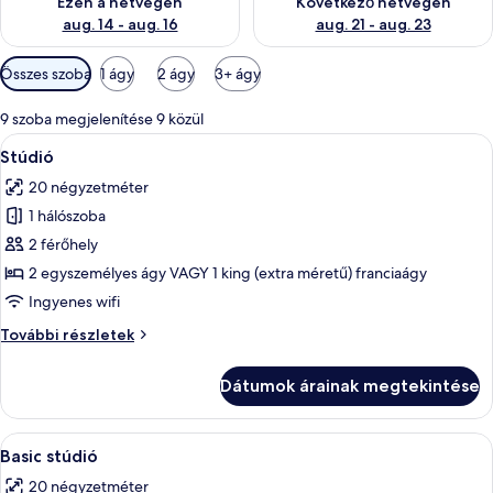
Ezen a hétvégén
Következő hétvégén
aug. 14 - aug. 16
aug. 21 - aug. 23
Szobákhoz
Összes szoba
1 ágy
2 ágy
3+ ágy
rendelkezésre
álló
9 szoba megjelenítése 9 közül
szűrők
A
Egy modern szállodai szoba, amelyben e
7
Stúdió
következő
20 négyzetméter
szoba
1 hálószoba
összes
képének
2 férőhely
megtekintése:
2 egyszemélyes ágy VAGY 1 king (extra méretű) franciaágy
Stúdió
Ingyenes wifi
Stúdió
További részletek
további
részletei
Dátumok árainak megtekintése
A
Egy modern szállodai szoba, melyben e
8
Basic stúdió
következő
20 négyzetméter