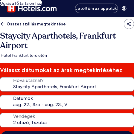
Ugrás a fő tartalomhoz
Letöltöm az appot
Összes szállás megtekintése
Staycity Aparthotels, Frankfurt
Airport
Hotel Frankfurt területén
Válassz dátumokat az árak megtekintéséhez
Hová utaznál?
Dátumok
Vendégek