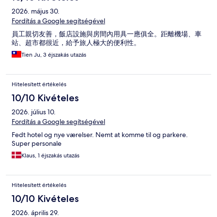
2026. május 30.
Fordítás a Google segítségével
員工親切友善，飯店設施與房間內用具一應俱全。距離機場、車
站、超市都很近，給予旅人極大的便利性。
Tien Ju, 3 éjszakás utazás
Hitelesített értékelés
10/10 Kivételes
2026. július 10.
Fordítás a Google segítségével
Fedt hotel og nye værelser. Nemt at komme til og parkere.
Super personale
Klaus, 1 éjszakás utazás
Hitelesített értékelés
10/10 Kivételes
2026. április 29.