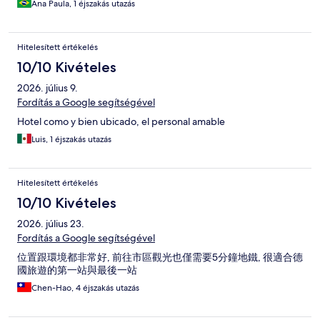
Ana Paula, 1 éjszakás utazás
Hitelesített értékelés
10/10 Kivételes
2026. július 9.
Fordítás a Google segítségével
Hotel como y bien ubicado, el personal amable
Luis, 1 éjszakás utazás
Hitelesített értékelés
10/10 Kivételes
2026. július 23.
Fordítás a Google segítségével
位置跟環境都非常好, 前往市區觀光也僅需要5分鐘地鐵, 很適合德
國旅遊的第一站與最後一站
Chen-Hao, 4 éjszakás utazás