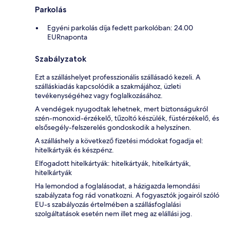
Parkolás
Egyéni parkolás díja fedett parkolóban: 24.00
EURnaponta
Szabályzatok
Ezt a szálláshelyet professzionális szállásadó kezeli. A
szálláskiadás kapcsolódik a szakmájához, üzleti
tevékenységéhez vagy foglalkozásához.
A vendégek nyugodtak lehetnek, mert biztonságukról
szén-monoxid-érzékelő, tűzoltó készülék, füstérzékelő, és
elsősegély-felszerelés gondoskodik a helyszínen.
A szálláshely a következő fizetési módokat fogadja el:
hitelkártyák és készpénz.
Elfogadott hitelkártyák: hitelkártyák, hitelkártyák,
hitelkártyák
Ha lemondod a foglalásodat, a házigazda lemondási
szabályzata fog rád vonatkozni. A fogyasztók jogairól szóló
EU-s szabályozás értelmében a szállásfoglalási
szolgáltatások esetén nem illet meg az elállási jog.