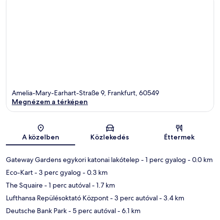
Amelia-Mary-Earhart-Straße 9, Frankfurt, 60549
Megnézem a térképen
Térkép
A közelben
Közlekedés
Éttermek
Gateway Gardens egykori katonai lakótelep
- 1 perc gyalog
- 0.0 km
Eco-Kart
- 3 perc gyalog
- 0.3 km
The Squaire
- 1 perc autóval
- 1.7 km
Lufthansa Repülésoktató Központ
- 3 perc autóval
- 3.4 km
Deutsche Bank Park
- 5 perc autóval
- 6.1 km