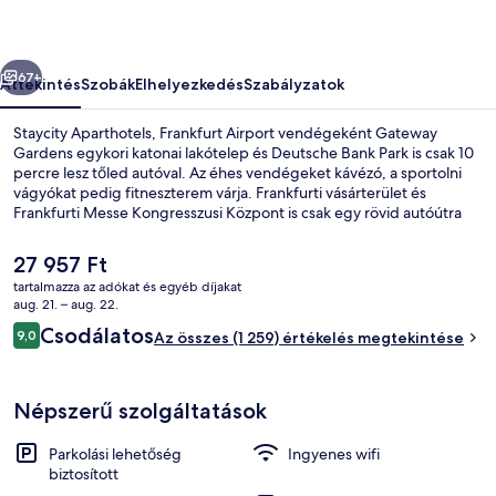
őző
Következő
67+
Áttekintés
Szobák
Elhelyezkedés
Szabályzatok
Staycity Aparthotels, Frankfurt Airport vendégeként Gateway
Gardens egykori katonai lakótelep és Deutsche Bank Park is csak 10
percre lesz tőled autóval. Az éhes vendégeket kávézó, a sportolni
vágyókat pedig fitneszterem várja. Frankfurti vásárterület és
Frankfurti Messe Kongresszusi Központ is csak egy rövid autóútra
van. Más utazók imádják a szálláshely következő jellemzőit:
segítőkész személyzet és elhelyezkedés. A tömegközlekedés jól
A
27 957 Ft
megközelíthető: 2-es Terminál - D & E csarnokok állomás csak 15
jelenlegi
tartalmazza az adókat és egyéb díjakat
perc gyalog.
ár
aug. 21. – aug. 22.
Étterem
27 957 Ft
Értékelések
Csodálatos
9,0
Az összes (1 259) értékelés megtekintése
9,0 ennyiből: 10
Népszerű szolgáltatások
Parkolási lehetőség
Ingyenes wifi
biztosított