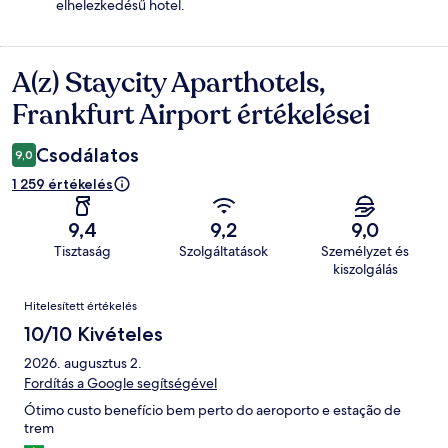
elhelezkedésű hotel.
A(z) Staycity Aparthotels,
Értékelések
Frankfurt Airport értékelései
Csodálatos
9,0
1 259 értékelés
9,4
9,2
9,0
Tisztaság
Szolgáltatások
Személyzet és
kiszolgálás
Értékelések
Hitelesített értékelés
10/10 Kivételes
2026. augusztus 2.
Fordítás a Google segítségével
Ótimo custo benefício bem perto do aeroporto e estação de
trem