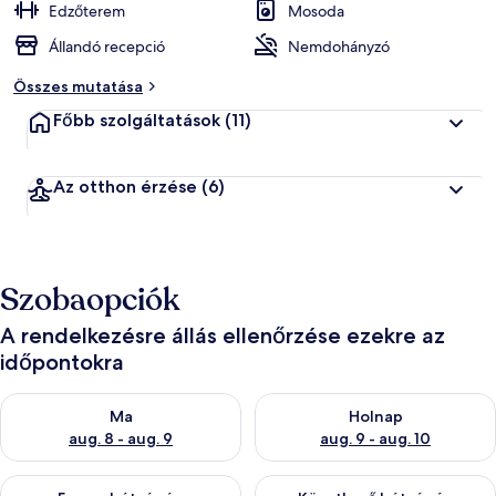
Edzőterem
Mosoda
Állandó recepció
Nemdohányzó
Összes mutatása
Főbb szolgáltatások
(11)
Az otthon érzése
(6)
Szobaopciók
A rendelkezésre állás ellenőrzése ezekre az
időpontokra
A ma esti rendelkezésre állás ellenőrzése: aug. 8 - aug. 9
A holnapi rendelkezésre állás e
Ma
Holnap
aug. 8 - aug. 9
aug. 9 - aug. 10
A mostani hétvégi rendelkezésre állás ellenőrzése: aug. 14 - au
A következő hétvégi rendelkezé