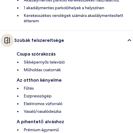
Akadálymentes parkoló kerekesszékes használathoz
1 akadálymentes parkolóhelyek a helyszínen
Kerekesszékes vendégek számára akadálymentesített
étterem
Szobák felszereltsége
Csupa szórakozás
Síkképernyős televízió
Műholdas csatornák
Az otthon kényelme
Fűtés
Eszpresszógép
Elektromos vízforraló
Vasaló/vasalódeszka
A pihentető alváshoz
Prémium ágynemű