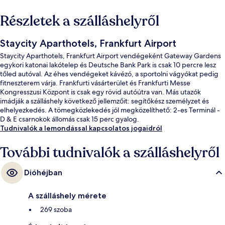
Részletek a szálláshelyről
Staycity Aparthotels, Frankfurt Airport
Staycity Aparthotels, Frankfurt Airport vendégeként Gateway Gardens
egykori katonai lakótelep és Deutsche Bank Park is csak 10 percre lesz
tőled autóval. Az éhes vendégeket kávézó, a sportolni vágyókat pedig
fitneszterem várja. Frankfurti vásárterület és Frankfurti Messe
Kongresszusi Központ is csak egy rövid autóútra van. Más utazók
imádják a szálláshely következő jellemzőit: segítőkész személyzet és
elhelyezkedés. A tömegközlekedés jól megközelíthető: 2-es Terminál -
D & E csarnokok állomás csak 15 perc gyalog.
Tudnivalók a lemondással kapcsolatos jogaidról
További tudnivalók a szálláshelyről
Dióhéjban
A szálláshely mérete
269 szoba