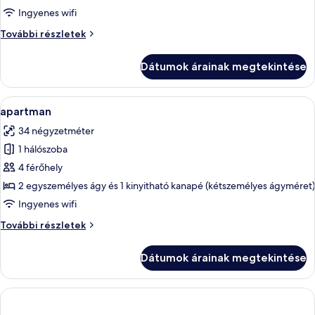
apartman
Ingyenes wifi
apartman
További részletek
további
részletei
Dátumok árainak megtekintése
A
Egy modern szállodai szoba, amelyben e
11
apartman
következő
34 négyzetméter
szoba
1 hálószoba
összes
képének
4 férőhely
megtekintése:
2 egyszemélyes ágy és 1 kinyitható kanapé (kétszemélyes ágyméret)
apartman
Ingyenes wifi
apartman
További részletek
további
részletei
Dátumok árainak megtekintése