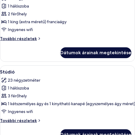
szoba
1 hálószoba
összes
képének
2 férőhely
megtekintése:
1 king (extra méretű) franciaágy
Basic
Ingyenes wifi
stúdió
Basic
További részletek
stúdió
további
Dátumok árainak megtekintése
részletei
A
Egy modern szállodai szoba, amelyben 
9
Stúdió
következő
23 négyzetméter
szoba
1 hálószoba
összes
képének
3 férőhely
megtekintése:
1 kétszemélyes ágy és 1 kinyitható kanapé (egyszemélyes ágy méret)
Stúdió
Ingyenes wifi
Stúdió
További részletek
további
részletei
Dátumok árainak megtekintése