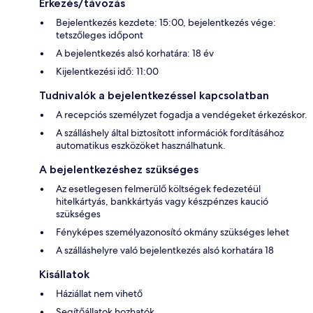
Érkezés/távozás
Bejelentkezés kezdete: 15:00, bejelentkezés vége:
tetszőleges időpont
A bejelentkezés alsó korhatára: 18 év
Kijelentkezési idő: 11:00
Tudnivalók a bejelentkezéssel kapcsolatban
A recepciós személyzet fogadja a vendégeket érkezéskor.
A szálláshely által biztosított információk fordításához
automatikus eszközöket használhatunk.
A bejelentkezéshez szükséges
Az esetlegesen felmerülő költségek fedezetéül
hitelkártyás, bankkártyás vagy készpénzes kaució
szükséges
Fényképes személyazonosító okmány szükséges lehet
A szálláshelyre való bejelentkezés alsó korhatára 18
Kisállatok
Háziállat nem vihető
Segítőállatok hozhatók