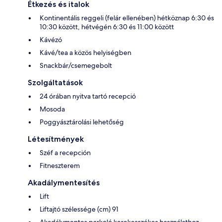
Étkezés és italok
Kontinentális reggeli (felár ellenében) hétköznap 6:30 és
10:30 között, hétvégén 6:30 és 11:00 között
Kávézó
Kávé/tea a közös helyiségben
Snackbár/csemegebolt
Szolgáltatások
24 órában nyitva tartó recepció
Mosoda
Poggyásztárolási lehetőség
Létesítmények
Széf a recepción
Fitneszterem
Akadálymentesítés
Lift
Liftajtó szélessége (cm) 91