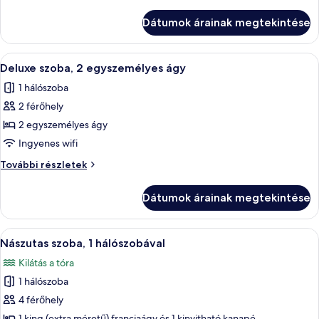
szoba,
1
1
Dátumok árainak megtekintése
kétszemélyes
kétszemélyes
ágy
ágy
további
A
Egy szállodai szoba két ággyal, egy író
5
részletei
Deluxe szoba, 2 egyszemélyes ágy
következő
1 hálószoba
szoba
2 férőhely
összes
képének
2 egyszemélyes ágy
megtekintése:
Ingyenes wifi
Deluxe
Deluxe
További részletek
szoba,
szoba,
2
2
Dátumok árainak megtekintése
egyszemélyes
egyszemélyes
ágy
ágy
további
A
Egy szállodai szoba, amelyben találhat
9
részletei
Nászutas szoba, 1 hálószobával
következő
Kilátás a tóra
szoba
1 hálószoba
összes
képének
4 férőhely
megtekintése:
1 king (extra méretű) franciaágy és 1 kinyitható kanapé