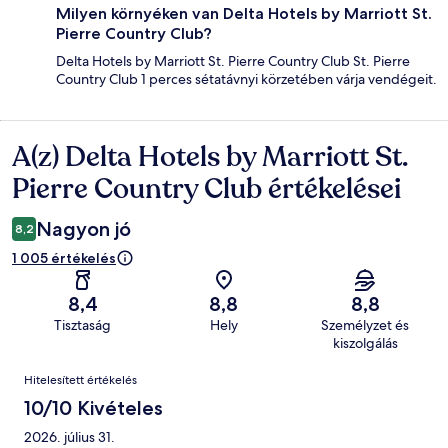
Milyen környéken van Delta Hotels by Marriott St.
Pierre Country Club?
Delta Hotels by Marriott St. Pierre Country Club St. Pierre
Country Club 1 perces sétatávnyi körzetében várja vendégeit.
A(z) Delta Hotels by Marriott St.
Értékelések
Pierre Country Club értékelései
Nagyon jó
8,2
1 005 értékelés
8,4
8,8
8,8
Tisztaság
Hely
Személyzet és
kiszolgálás
Értékelések
Hitelesített értékelés
10/10 Kivételes
2026. július 31.