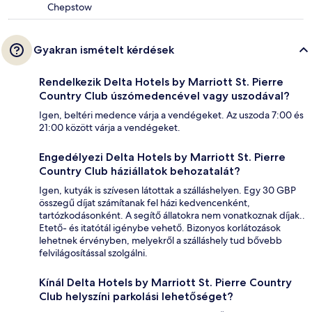
Chepstow
Gyakran ismételt kérdések
Rendelkezik Delta Hotels by Marriott St. Pierre
Country Club úszómedencével vagy uszodával?
Igen, beltéri medence várja a vendégeket. Az uszoda 7:00 és
21:00 között várja a vendégeket.
Engedélyezi Delta Hotels by Marriott St. Pierre
Country Club háziállatok behozatalát?
Igen, kutyák is szívesen látottak a szálláshelyen. Egy 30 GBP
összegű díjat számítanak fel házi kedvencenként,
tartózkodásonként. A segítő állatokra nem vonatkoznak díjak..
Etető- és itatótál igénybe vehető. Bizonyos korlátozások
lehetnek érvényben, melyekről a szálláshely tud bővebb
felvilágosítással szolgálni.
Kínál Delta Hotels by Marriott St. Pierre Country
Club helyszíni parkolási lehetőséget?