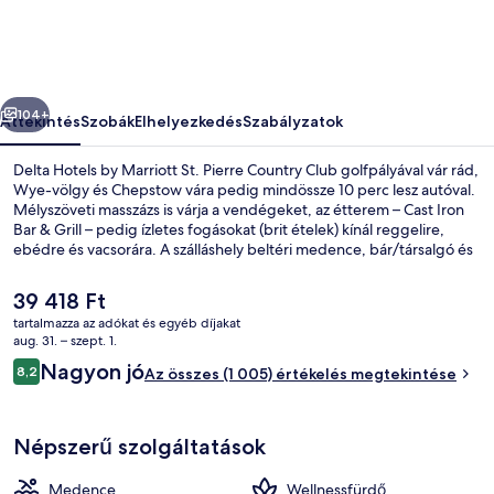
St.
Pierre
Country
őző
Következő
Club
104+
Áttekintés
Szobák
Elhelyezkedés
Szabályzatok
képgalériája
Delta Hotels by Marriott St. Pierre Country Club golfpályával vár rád,
Wye-völgy és Chepstow vára pedig mindössze 10 perc lesz autóval.
Mélyszöveti masszázs is várja a vendégeket, az étterem – Cast Iron
Bar & Grill – pedig ízletes fogásokat (brit ételek) kínál reggelire,
ebédre és vacsorára. A szálláshely beltéri medence, bár/társalgó és
pezsgőfürdő jóvoltából még nívósabb. Más utazók imádják a hely
következó jellemzőit: segítőkész személyzet.
A
39 418 Ft
jelenlegi
tartalmazza az adókat és egyéb díjakat
ár
aug. 31. – szept. 1.
Kilátás a szállásról
39 418 Ft
Értékelések
Nagyon jó
8,2
Az összes (1 005) értékelés megtekintése
8,2 ennyiből: 10
Népszerű szolgáltatások
Medence
Wellnessfürdő