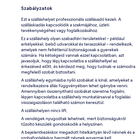
Szabályzatok
Ezt a szálláshelyet professzionális szállásadó kezeli. A
szálláskiadás kapcsolódik a szakmájához, üzleti
tevékenységéhez vagy foglalkozásához.
Ez a szálláshely olyan szabadtéri területekkel – például
erkélyekkel, belső udvarokkal és teraszokkal – rendelkezik,
amelyek nem feltétlenül biztonságosak a gyerekek
számára. Ha kétségeid vannak ezzel kapcsolatban, azt
javasoljuk, hogy lépj kapcsolatba a szálláshellyel az
érkezésed előtt, és kérdezd meg, hogy tudnak-e számodra
megfelelő szobát biztosítani.
A szálláshely egymásba nyíló szobákat is kínál, amelyeket a
rendelkezésre állás függvényében lehet igénybe venni.
Amennyiben összenyitható szobákat szeretne foglalni,
lépjen kapcsolatba a szálláshely munkatársaival a foglalási
visszaigazoláson található számon keresztül.
A szálláshelyen nincs lift.
A vendégek nyugodtak lehetnek, mert biztonságukról
tűzoltó készülék gondoskodik a helyszínen.
A bejelentkezéskor megadott hitelkártyán lévő névnek és a
szobafoglaláskor használt névnek egyeznie kell.