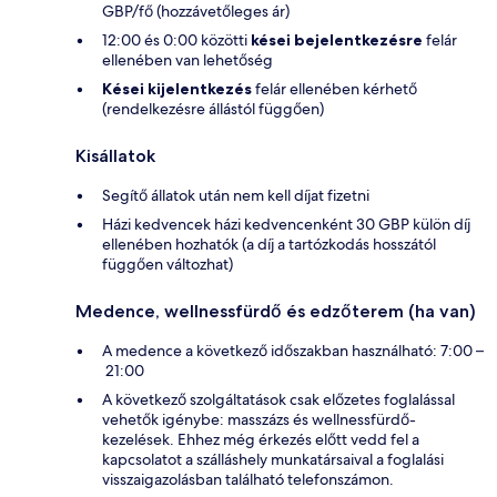
GBP/fő (hozzávetőleges ár)
12:00 és 0:00 közötti
kései bejelentkezésre
felár
ellenében van lehetőség
Kései kijelentkezés
felár ellenében kérhető
(rendelkezésre állástól függően)
Kisállatok
Segítő állatok után nem kell díjat fizetni
Házi kedvencek házi kedvencenként 30 GBP külön díj
ellenében hozhatók (a díj a tartózkodás hosszától
függően változhat)
Medence, wellnessfürdő és edzőterem (ha van)
A medence a következő időszakban használható: 7:00 –
21:00
A következő szolgáltatások csak előzetes foglalással
vehetők igénybe: masszázs és wellnessfürdő-
kezelések. Ehhez még érkezés előtt vedd fel a
kapcsolatot a szálláshely munkatársaival a foglalási
visszaigazolásban található telefonszámon.