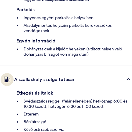
Parkolás
Ingyenes egyéni parkolás a helyszínen
Akadálymentes helyszíni parkolás kerekesszékes
vendégeknek
Egyéb információ
Dohányzás csak a kijelölt helyeken (a tiltott helyen való
dohányzás bírságot von maga után)
A szálláshely szolgáltatásai
Étkezés és italok
Svédasztalos reggeli (felár ellenében) hétköznap 6:00 és
10:30 között, hétvégén 6:30 és 11:00 között
Étterem
Bár/társalgó
Késő esti szobaszerviz