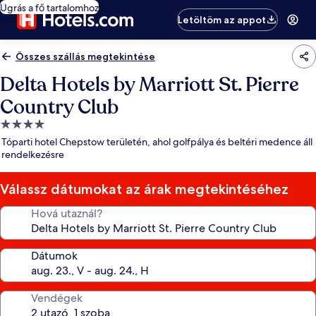
Ugrás a fő tartalomhoz
Letöltöm az appot
Összes szállás megtekintése
Delta Hotels by Marriott St. Pierre
Country Club
4.0
csillagos
Tóparti hotel Chepstow területén, ahol golfpálya és beltéri medence áll
szálláshely
rendelkezésre
Válassz dátumokat az árak megtekintéséhez
Hová utaznál?
Dátumok
Vendégek