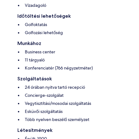
Vízadagoló
Időtöltési lehetőségek
Golfoktatás
Golfozási lehetőség
Munkához
Business center
11 tárgyaló
Konferenciatér (766 négyzetméter)
Szolgáltatások
24 órában nyitva tartó recepció
Concierge-szolgálat
Vegytisztítási/mosodai szolgáltatás
Esküvői szolgáltatás
Több nyelven beszélő személyzet
Létesítmények
Épült: 1900