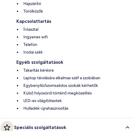
Hajszárító
Törölközők
Kapcsolattartás
Íróasztal
Ingyenes wifi
Telefon
Irodai szék
Egyéb szolgáltatások
Takarítás kérésre
Laptop tárolására alkalmas széf a szobában
Egybenyíló/szomszédos szobák kérhetők
Külső folyosóról történő megközelítés
LED-es világítótestek
Hulladék-újrahasznosítás
Speciális szolgáltatások