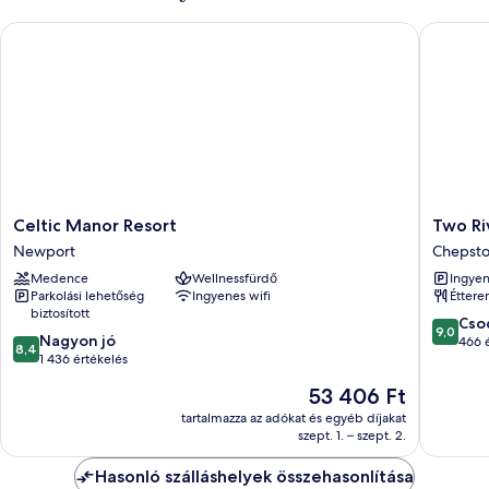
kilátással
az
az
Celtic Manor Resort
Two Rive
udvarra
udvarra
további
részletei
Celtic
Two
Celtic Manor Resort
Two Ri
Manor
Rivers,
Newport
Chepst
Resort
Chepst
Medence
Wellnessfürdő
Ingyen
Newport
by
Parkolási lehetőség
Ingyenes wifi
Étter
Marston
biztosított
Inns
9.0
Cso
9,0
8.4
Nagyon jó
Chepst
ennyiből
466 
8,4
ennyiből:
1 436 értékelés
10,
10,
Csodálat
Az
53 406 Ft
Nagyon
466
ár
jó,
tartalmazza az adókat és egyéb díjakat
értékelé
53 406 Ft
szept. 1. – szept. 2.
1 436
értékelés
Hasonló szálláshelyek összehasonlítása