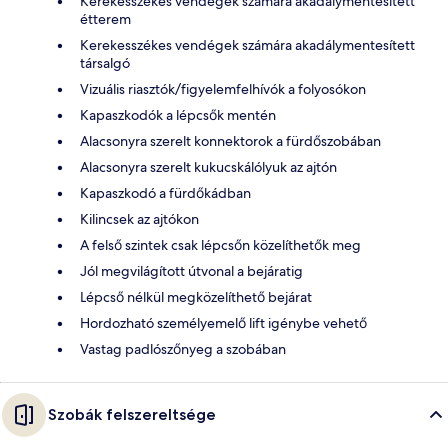
Kerekesszékes vendégek számára akadálymentesített
étterem
Kerekesszékes vendégek számára akadálymentesített
társalgó
Vizuális riasztók/figyelemfelhívók a folyosókon
Kapaszkodók a lépcsők mentén
Alacsonyra szerelt konnektorok a fürdőszobában
Alacsonyra szerelt kukucskálólyuk az ajtón
Kapaszkodó a fürdőkádban
Kilincsek az ajtókon
A felső szintek csak lépcsőn közelíthetők meg
Jól megvilágított útvonal a bejáratig
Lépcső nélkül megközelíthető bejárat
Hordozható személyemelő lift igénybe vehető
Vastag padlószőnyeg a szobában
Szobák felszereltsége