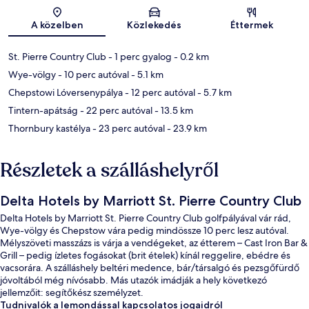
Térkép
A közelben
Közlekedés
Éttermek
St. Pierre Country Club
- 1 perc gyalog
- 0.2 km
Wye-völgy
- 10 perc autóval
- 5.1 km
Chepstowi Lóversenypálya
- 12 perc autóval
- 5.7 km
Tintern-apátság
- 22 perc autóval
- 13.5 km
Thornbury kastélya
- 23 perc autóval
- 23.9 km
Részletek a szálláshelyről
Delta Hotels by Marriott St. Pierre Country Club
Delta Hotels by Marriott St. Pierre Country Club golfpályával vár rád,
Wye-völgy és Chepstow vára pedig mindössze 10 perc lesz autóval.
Mélyszöveti masszázs is várja a vendégeket, az étterem – Cast Iron Bar &
Grill – pedig ízletes fogásokat (brit ételek) kínál reggelire, ebédre és
vacsorára. A szálláshely beltéri medence, bár/társalgó és pezsgőfürdő
jóvoltából még nívósabb. Más utazók imádják a hely következó
jellemzőit: segítőkész személyzet.
Tudnivalók a lemondással kapcsolatos jogaidról