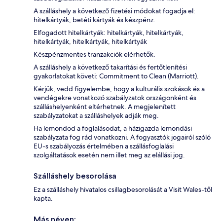
A szálláshely a következő fizetési módokat fogadja el:
hitelkártyák, betéti kártyák és készpénz.
Elfogadott hitelkártyák: hitelkártyák, hitelkártyák,
hitelkártyák, hitelkártyák, hitelkártyák
Készpénzmentes tranzakciók elérhetők.
A szálláshely a következő takarítási és fertőtlenítési
gyakorlatokat követi: Commitment to Clean (Marriott).
Kérjük, vedd figyelembe, hogy a kulturális szokások és a
vendégekre vonatkozó szabályzatok országonként és
szálláshelyenként eltérhetnek. A megjelenített
szabályzatokat a szálláshelyek adják meg.
Ha lemondod a foglalásodat, a házigazda lemondási
szabályzata fog rád vonatkozni. A fogyasztók jogairól szóló
EU-s szabályozás értelmében a szállásfoglalási
szolgáltatások esetén nem illet meg az elállási jog.
Szálláshely besorolása
Ez a szálláshely hivatalos csillagbesorolását a Visit Wales-től
kapta.
Más néven: