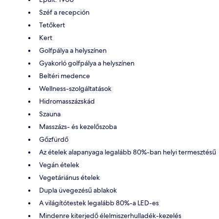
Széf a recepción
Tetőkert
Kert
Golfpálya a helyszínen
Gyakorló golfpálya a helyszínen
Beltéri medence
Wellness-szolgáltatások
Hidromasszázskád
Szauna
Masszázs- és kezelőszoba
Gőzfürdő
Az ételek alapanyaga legalább 80%-ban helyi termesztésű
Vegán ételek
Vegetáriánus ételek
Dupla üvegezésű ablakok
A világítótestek legalább 80%-a LED-es
Mindenre kiterjedő élelmiszerhulladék-kezelés