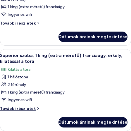
összes
képének
1 king (extra méretű) franciaágy
megtekintése:
Ingyenes wifi
Superior
Superior
További részletek
szoba,
szoba,
1
1
Dátumok árainak megtekintése
king
king
(extra
(extra
méretű)
A
Egy szállodai szoba, amelyben található
méretű)
6
franciaágy
Superior szoba, 1 king (extra méretű) franciaágy, erkély,
következő
további
franciaágy
kilátással a tóra
részletei
szoba
Kilátás a tóra
összes
1 hálószoba
képének
2 férőhely
megtekintése:
Superior
1 king (extra méretű) franciaágy
szoba,
Ingyenes wifi
1
Superior
További részletek
king
szoba,
(extra
1
Dátumok árainak megtekintése
king
méretű)
(extra