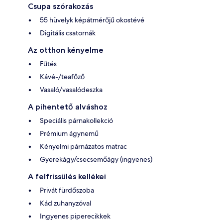
Csupa szórakozás
55 hüvelyk képátmérőjű okostévé
Digitális csatornák
Az otthon kényelme
Fűtés
Kávé-/teafőző
Vasaló/vasalódeszka
A pihentető alváshoz
Speciális párnakollekció
Prémium ágynemű
Kényelmi párnázatos matrac
Gyerekágy/csecsemőágy (ingyenes)
A felfrissülés kellékei
Privát fürdőszoba
Kád zuhanyzóval
Ingyenes piperecikkek