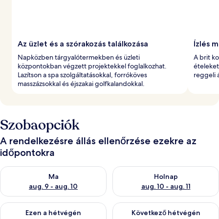
Az üzlet és a szórakozás találkozása
Ízlés 
Napközben tárgyalótermekben és üzleti
A brit k
központokban végzett projektekkel foglalkozhat.
ételeket
Lazítson a spa szolgáltatásokkal, forróköves
reggeli 
masszázsokkal és éjszakai golfkalandokkal.
Szobaopciók
A rendelkezésre állás ellenőrzése ezekre az
időpontokra
A ma esti rendelkezésre állás ellenőrzése: aug. 9 - aug. 10
A holnapi rendelkezésre állás e
Ma
Holnap
aug. 9 - aug. 10
aug. 10 - aug. 11
A mostani hétvégi rendelkezésre állás ellenőrzése: aug. 14 - au
A következő hétvégi rendelkezé
Ezen a hétvégén
Következő hétvégén