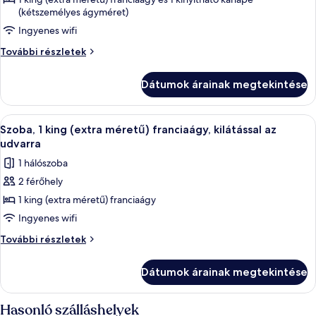
(kétszemélyes ágyméret)
Nászutas
szoba,
Ingyenes wifi
1
Nászutas
További részletek
hálószobával
szoba,
1
Dátumok árainak megtekintése
hálószobával
további
részletei
A
Egy rendezett, tiszta szállodai szoba, 
5
Szoba, 1 king (extra méretű) franciaágy, kilátással az
következő
udvarra
szoba
1 hálószoba
összes
2 férőhely
képének
1 king (extra méretű) franciaágy
megtekintése:
Szoba,
Ingyenes wifi
1
Szoba,
További részletek
king
1
king
(extra
Dátumok árainak megtekintése
(extra
méretű)
méretű)
franciaágy,
franciaágy,
Hasonló szálláshelyek
kilátással