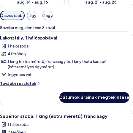
aug. 14 - aug. 16
aug. 21 - aug. 23
Szobákhoz
Összes szoba
1 ágy
2 ágy
rendelkezésre
álló
8 szoba megjelenítése 8 közül
szűrők
A
Egy szállodai szoba, amelyben egy nagy
5
Lakosztály, 1 hálószobával
következő
1 hálószoba
szoba
4 férőhely
összes
képének
1 king (extra méretű) franciaágy és 1 kinyitható kanapé
(kétszemélyes ágyméret)
megtekintése:
Ingyenes wifi
Lakosztály,
1
Lakosztály,
További részletek
hálószobával
1
hálószobával
Dátumok árainak megtekintése
további
részletei
A
Egy szállodai szoba, amelyben egy nagy 
6
Superior szoba, 1 king (extra méretű) franciaágy
következő
1 hálószoba
szoba
2 férőhely