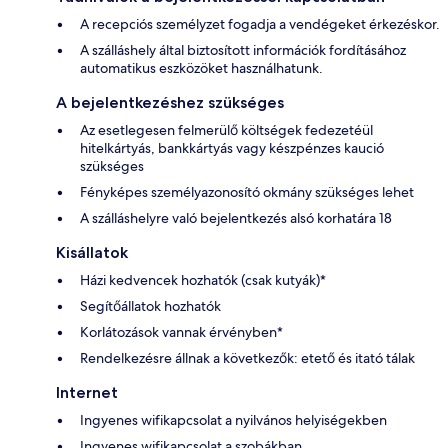
A recepciós személyzet fogadja a vendégeket érkezéskor.
A szálláshely által biztosított információk fordításához
automatikus eszközöket használhatunk.
A bejelentkezéshez szükséges
Az esetlegesen felmerülő költségek fedezetéül
hitelkártyás, bankkártyás vagy készpénzes kaució
szükséges
Fényképes személyazonosító okmány szükséges lehet
A szálláshelyre való bejelentkezés alsó korhatára 18
Kisállatok
Házi kedvencek hozhatók (csak kutyák)*
Segítőállatok hozhatók
Korlátozások vannak érvényben*
Rendelkezésre állnak a következők: etető és itató tálak
Internet
Ingyenes wifikapcsolat a nyilvános helyiségekben
Ingyenes wifikapcsolat a szobákban