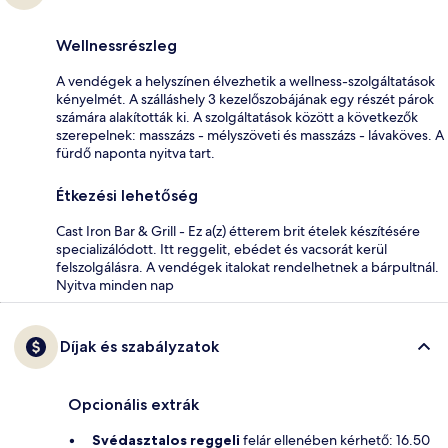
Wellnessrészleg
A vendégek a helyszínen élvezhetik a wellness-szolgáltatások
kényelmét. A szálláshely 3 kezelőszobájának egy részét párok
számára alakították ki. A szolgáltatások között a következők
szerepelnek: masszázs - mélyszöveti és masszázs - lávaköves. A
fürdő naponta nyitva tart.
Étkezési lehetőség
Cast Iron Bar & Grill - Ez a(z) étterem brit ételek készítésére
specializálódott. Itt reggelit, ebédet és vacsorát kerül
felszolgálásra. A vendégek italokat rendelhetnek a bárpultnál.
Nyitva minden nap
Díjak és szabályzatok
Opcionális extrák
Svédasztalos reggeli
felár ellenében kérhető: 16.50