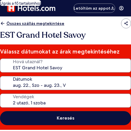
Ugrás a fő tartalomhoz
Letöltöm az appot
Összes szállás megtekintése
EST Grand Hotel Savoy
Válassz dátumokat az árak megtekintéséhez
Hová utaznál?
Dátumok
Vendégek
Keresés