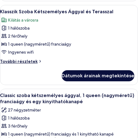
részletei
A
Egy szállodai szoba, amelyben egy nagy 
9
Klasszik Szoba Kétszemélyes Ággyal és Terasszal
következő
Kilátás a városra
szoba
1 hálószoba
összes
képének
2 férőhely
megtekintése:
1 queen (nagyméretű) franciaágy
Klasszik
Ingyenes wifi
Szoba
Klasszik
További részletek
Kétszemélyes
Szoba
Ággyal
Kétszemélyes
Dátumok árainak megtekintése
Ággyal
és
és
Terasszal
Terasszal
A
Egy gondosan megterített ágy, mintás á
10
további
Classic szoba kétszemélyes ággyal, 1 queen (nagyméretű)
következő
részletei
franciaágy és egy kinyithatókanapé
szoba
27 négyzetméter
összes
1 hálószoba
képének
3 férőhely
megtekintése:
Classic
1 queen (nagyméretű) franciaágy és 1 kinyitható kanapé