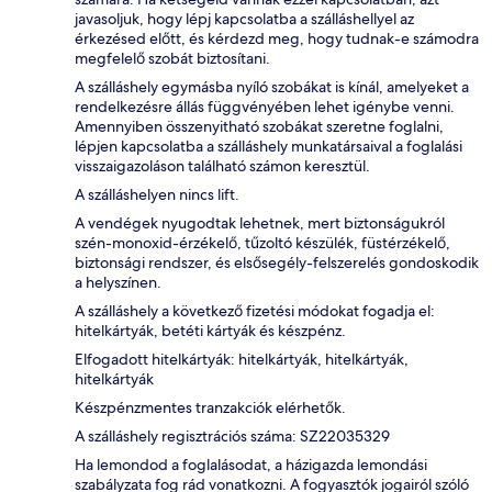
javasoljuk, hogy lépj kapcsolatba a szálláshellyel az
érkezésed előtt, és kérdezd meg, hogy tudnak-e számodra
megfelelő szobát biztosítani.
A szálláshely egymásba nyíló szobákat is kínál, amelyeket a
rendelkezésre állás függvényében lehet igénybe venni.
Amennyiben összenyitható szobákat szeretne foglalni,
lépjen kapcsolatba a szálláshely munkatársaival a foglalási
visszaigazoláson található számon keresztül.
A szálláshelyen nincs lift.
A vendégek nyugodtak lehetnek, mert biztonságukról
szén-monoxid-érzékelő, tűzoltó készülék, füstérzékelő,
biztonsági rendszer, és elsősegély-felszerelés gondoskodik
a helyszínen.
A szálláshely a következő fizetési módokat fogadja el:
hitelkártyák, betéti kártyák és készpénz.
Elfogadott hitelkártyák: hitelkártyák, hitelkártyák,
hitelkártyák
Készpénzmentes tranzakciók elérhetők.
A szálláshely regisztrációs száma: SZ22035329
Ha lemondod a foglalásodat, a házigazda lemondási
szabályzata fog rád vonatkozni. A fogyasztók jogairól szóló