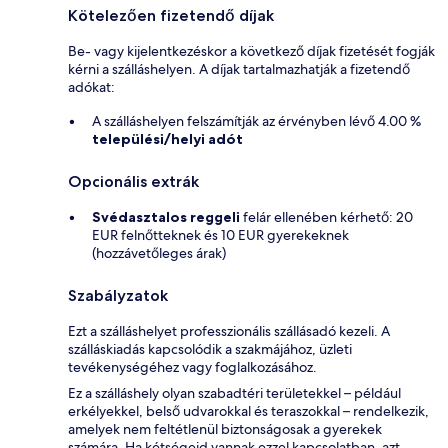
Kötelezően fizetendő díjak
Be- vagy kijelentkezéskor a következő díjak fizetését fogják
kérni a szálláshelyen. A díjak tartalmazhatják a fizetendő
adókat:
A szálláshelyen felszámítják az érvényben lévő 4.00 %
települési/helyi adót
Opcionális extrák
Svédasztalos reggeli
felár ellenében kérhető: 20
EUR felnőtteknek és 10 EUR gyerekeknek
(hozzávetőleges árak)
Szabályzatok
Ezt a szálláshelyet professzionális szállásadó kezeli. A
szálláskiadás kapcsolódik a szakmájához, üzleti
tevékenységéhez vagy foglalkozásához.
Ez a szálláshely olyan szabadtéri területekkel – például
erkélyekkel, belső udvarokkal és teraszokkal – rendelkezik,
amelyek nem feltétlenül biztonságosak a gyerekek
számára. Ha kétségeid vannak ezzel kapcsolatban, azt