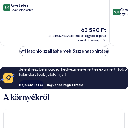
9.4
Kivételes
9,4
9.0
Cso
ennyiből:
1 648 értékelés
9,0
ennyiből
1 174
10,
10,
Kivételes,
Csodálat
1 648
Az
63 590 Ft
1 174
értékelés
ár
értékelé
tartalmazza az adókat és egyéb díjakat
63 590 Ft
szept. 1. – szept. 2.
Hasonló szálláshelyek összehasonlítása
Jelentkezz be a jogosul kedvezményekért és extrákért. Több
kalandért több jutalom jár!
Bejelentkezés
Ingyenes regisztráció
A környékről