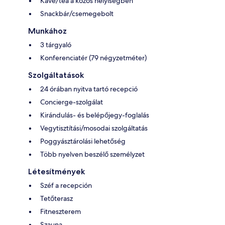
Kávé/tea a közös helyiségben
Snackbár/csemegebolt
Munkához
3 tárgyaló
Konferenciatér (79 négyzetméter)
Szolgáltatások
24 órában nyitva tartó recepció
Concierge-szolgálat
Kirándulás- és belépőjegy-foglalás
Vegytisztítási/mosodai szolgáltatás
Poggyásztárolási lehetőség
Több nyelven beszélő személyzet
Létesítmények
Széf a recepción
Tetőterasz
Fitneszterem
Szauna