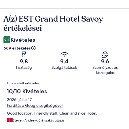
A(z) EST Grand Hotel Savoy
Értékelések
értékelései
Kivételes
9,4
689 értékelés
9,8
9,4
9,6
Tisztaság
Szolgáltatások
Személyzet és
kiszolgálás
Értékelések
Hitelesített értékelés
10/10 Kivételes
2026. július 17.
Fordítás a Google segítségével
Good location. Friendly staff. Clean and nice Hotel.
Steven Andrew, 3 éjszakás utazás