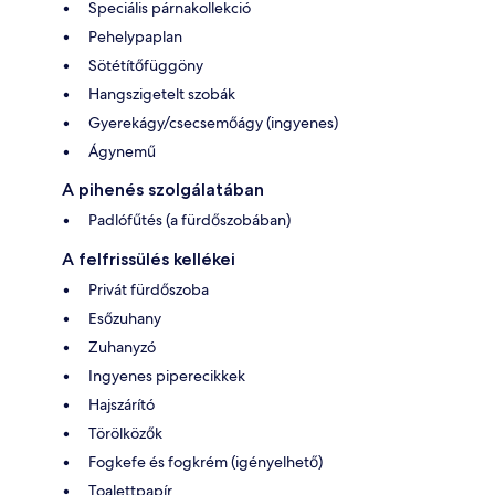
Speciális párnakollekció
Pehelypaplan
Sötétítőfüggöny
Hangszigetelt szobák
Gyerekágy/csecsemőágy (ingyenes)
Ágynemű
A pihenés szolgálatában
Padlófűtés (a fürdőszobában)
A felfrissülés kellékei
Privát fürdőszoba
Esőzuhany
Zuhanyzó
Ingyenes piperecikkek
Hajszárító
Törölközők
Fogkefe és fogkrém (igényelhető)
Toalettpapír