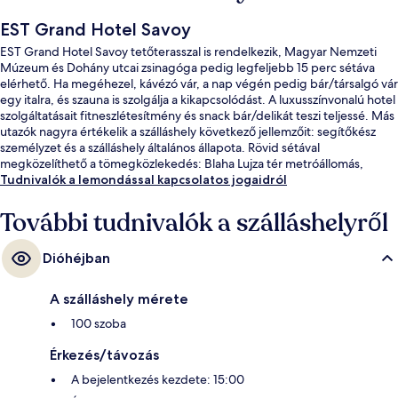
EST Grand Hotel Savoy
EST Grand Hotel Savoy tetőterasszal is rendelkezik, Magyar Nemzeti
Múzeum és Dohány utcai zsinagóga pedig legfeljebb 15 perc sétáva
elérhető. Ha megéhezel, kávézó vár, a nap végén pedig bár/társalgó vár
egy italra, és szauna is szolgálja a kikapcsolódást. A luxusszínvonalú hotel
szolgáltatásait fitneszlétesítmény és snack bár/delikát teszi teljessé. Más
utazók nagyra értékelik a szálláshely következő jellemzőit: segítőkész
személyzet és a szálláshely általános állapota. Rövid sétával
megközelíthető a tömegközlekedés: Blaha Lujza tér metróállomás,
villamosmegálló 2 perc, Blaha Lujza tér metrómegálló pedig 3 perc séta.
Tudnivalók a lemondással kapcsolatos jogaidról
További tudnivalók a szálláshelyről
Dióhéjban
A szálláshely mérete
100 szoba
Érkezés/távozás
A bejelentkezés kezdete: 15:00