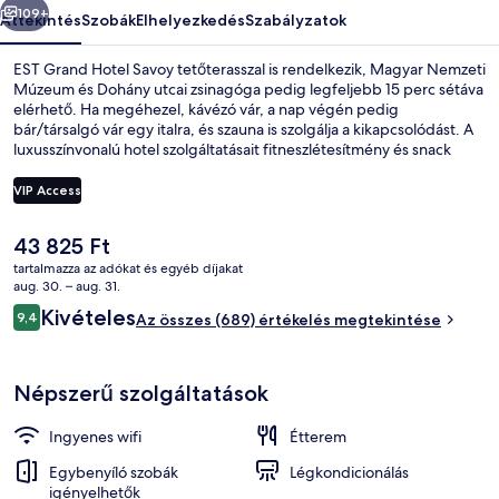
109+
Áttekintés
Szobák
Elhelyezkedés
Szabályzatok
EST Grand Hotel Savoy tetőterasszal is rendelkezik, Magyar Nemzeti
Múzeum és Dohány utcai zsinagóga pedig legfeljebb 15 perc sétáva
elérhető. Ha megéhezel, kávézó vár, a nap végén pedig
bár/társalgó vár egy italra, és szauna is szolgálja a kikapcsolódást. A
luxusszínvonalú hotel szolgáltatásait fitneszlétesítmény és snack
bár/delikát teszi teljessé. Más utazók nagyra értékelik a szálláshely
következő jellemzőit: segítőkész személyzet és a szálláshely általános
VIP Access
állapota. Rövid sétával megközelíthető a tömegközlekedés: Blaha
Lujza tér metróállomás, villamosmegálló 2 perc, Blaha Lujza tér
A
43 825 Ft
metrómegálló pedig 3 perc séta.
A szálláshely homlokzata
jelenlegi
tartalmazza az adókat és egyéb díjakat
ár
aug. 30. – aug. 31.
43 825 Ft
Értékelések
Kivételes
9,4
Az összes (689) értékelés megtekintése
9,4 ennyiből: 10
Népszerű szolgáltatások
Ingyenes wifi
Étterem
Egybenyíló szobák
Légkondicionálás
igényelhetők