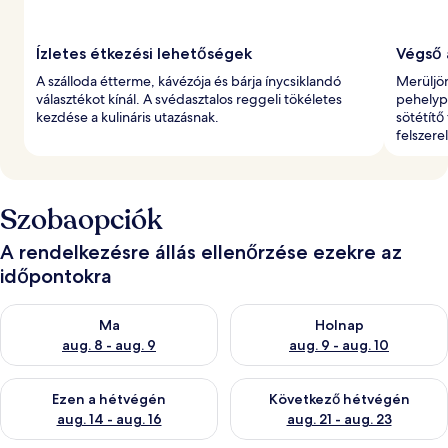
Ízletes étkezési lehetőségek
Végső 
A szálloda étterme, kávézója és bárja ínycsiklandó
Merüljö
választékot kínál. A svédasztalos reggeli tökéletes
pehelypa
kezdése a kulináris utazásnak.
sötétítő
felszerel
Szobaopciók
A rendelkezésre állás ellenőrzése ezekre az
időpontokra
A ma esti rendelkezésre állás ellenőrzése: aug. 8 - aug. 9
A holnapi rendelkezésre állás e
Ma
Holnap
aug. 8 - aug. 9
aug. 9 - aug. 10
A mostani hétvégi rendelkezésre állás ellenőrzése: aug. 14 - au
A következő hétvégi rendelkezé
Ezen a hétvégén
Következő hétvégén
aug. 14 - aug. 16
aug. 21 - aug. 23