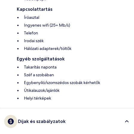
Kapcsolattartás
Íróasztal
Ingyenes wifi (25+ Mb/s)
Telefon
Irodai szék
Hálózati adapterek/töltők
Egyéb szolgáltatások
Takarítás naponta
Széf a szobában
Egybenyíló/szomszédos szobák kérhetők
Útikalauzok/ajánlók
Helyi térképek
Díjak és szabályzatok