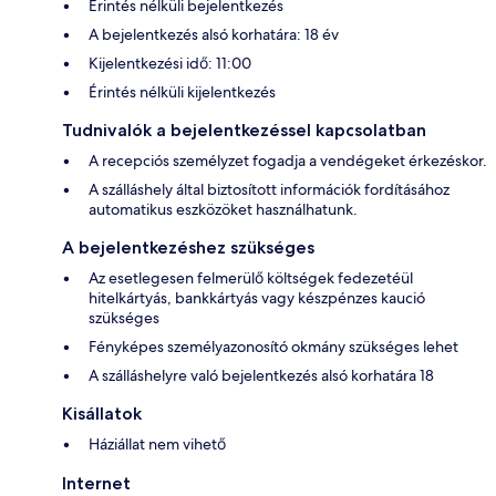
Érintés nélküli bejelentkezés
A bejelentkezés alsó korhatára: 18 év
Kijelentkezési idő: 11:00
Érintés nélküli kijelentkezés
Tudnivalók a bejelentkezéssel kapcsolatban
A recepciós személyzet fogadja a vendégeket érkezéskor.
A szálláshely által biztosított információk fordításához
automatikus eszközöket használhatunk.
A bejelentkezéshez szükséges
Az esetlegesen felmerülő költségek fedezetéül
hitelkártyás, bankkártyás vagy készpénzes kaució
szükséges
Fényképes személyazonosító okmány szükséges lehet
A szálláshelyre való bejelentkezés alsó korhatára 18
Kisállatok
Háziállat nem vihető
Internet