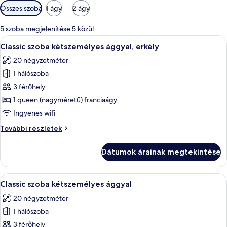
Szobákhoz
Összes szoba
1 ágy
2 ágy
rendelkezésre
álló
5 szoba megjelenítése 5 közül
szűrők
A
Egy szállodai szoba, amelyben egy nagy
8
Classic szoba kétszemélyes ággyal, erkély
következő
20 négyzetméter
szoba
1 hálószoba
összes
képének
3 férőhely
megtekintése:
1 queen (nagyméretű) franciaágy
Classic
Ingyenes wifi
szoba
Classic
További részletek
kétszemélyes
szoba
ággyal,
kétszemélyes
Dátumok árainak megtekintése
ággyal,
erkély
erkély
további
A
Egy gondosan megterített ágy, türkizké
11
részletei
Classic szoba kétszemélyes ággyal
következő
20 négyzetméter
szoba
1 hálószoba
összes
képének
3 férőhely