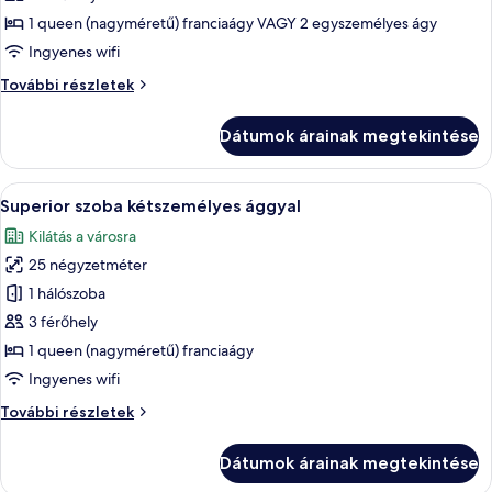
megtekintése:
1 queen (nagyméretű) franciaágy VAGY 2 egyszemélyes ágy
Classic
Ingyenes wifi
szoba
Classic
További részletek
kétszemélyes
szoba
ággyal
kétszemélyes
Dátumok árainak megtekintése
ággyal
további
részletei
A
Egy modern szállodai szoba, amelyben e
9
Superior szoba kétszemélyes ággyal
következő
Kilátás a városra
szoba
25 négyzetméter
összes
képének
1 hálószoba
megtekintése:
3 férőhely
Superior
1 queen (nagyméretű) franciaágy
szoba
Ingyenes wifi
kétszemélyes
Superior
További részletek
ággyal
szoba
kétszemélyes
Dátumok árainak megtekintése
ággyal
további