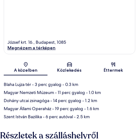
József krt. 16., Budapest, 1085
Megnézem a térképen
Térkép
A közelben
Közlekedés
Éttermek
Blaha Lujza tér
- 3 perc gyalog
- 0.3 km
Magyar Nemzeti Múzeum
- 11 perc gyalog
- 1.0 km
Dohány utcai zsinagóga
- 14 perc gyalog
- 1.2 km
Magyar Állami Operaház
- 19 perc gyalog
- 1.6 km
Szent István Bazilika
- 6 perc autóval
- 2.5 km
Részletek a szálláshelyről