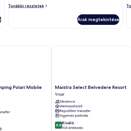
Szoba
Sz
További részletek
To
további
to
részletei
ré
e
Árak megtekintése
ing Polari Mobile homes
Maistra Select Belvedere Resort
Maistra
ping Polari Mobile
Maistra Select Belvedere Resort
Select
Vrsar
Belvedere
Medence
Resort
Wellnessfürdő
Vrsar
Repülőtéri transzfer
anszfer
Ingyenes parkolás
8.8
Kiváló
8,8
ennyiből:
104 értékelés
ó