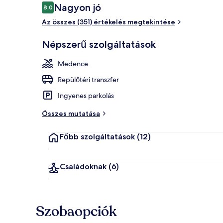
Értékelések
Nagyon jó
8,0
8,0 ennyiből: 10
Az összes (351) értékelés megtekintése
Nyilvános pa
Népszerű szolgáltatások
Medence
Repülőtéri transzfer
Ingyenes parkolás
Összes mutatása
Főbb szolgáltatások
(12)
Családoknak
(6)
Szobaopciók