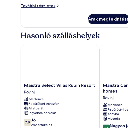
Szoba
További részletek
további
részletei
Árak megtekintés
Hasonló szálláshelyek
Maistra Select Villas Rubin Resort
Maistra Camp
Maistra
Maistra
Maistra Select Villas Rubin Resort
Maistra Cam
Select
Camping
homes
Rovinj
Villas
Polari
Rovinj
Medence
Rubin
Mobile
Repülőtéri transzfer
Resort
homes
Medence
Állatbarát
Repülőtéri tr
Rovinj
Rovinj
Ingyenes parkolás
Konyha
Mosoda
7.8
Jó
7,8
ennyiből:
242 értékelés
8.4
Nagyon j
8,4