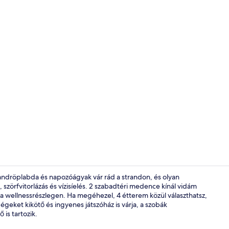
Strandbár
andröplabda és napozóágyak vár rád a strandon, és olyan
, szörfvitorlázás és vízisíelés. 2 szabadtéri medence kínál vidám
a wellnessrészlegen. Ha megéhezel, 4 étterem közül választhatsz,
Külső rész
dégeket kikötő és ingyenes játszóház is várja, a szobák
is tartozik.