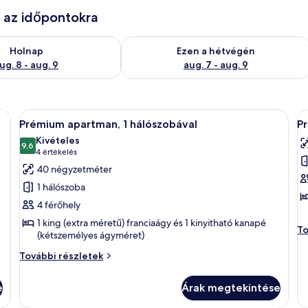
e az időpontokra
g. 8
elkezésre állás ellenőrzése: aug. 8 - aug. 9
A mostani hétvégi rendelkezésre állás 
Holnap
Ezen a hétvégén
ug. 8 - aug. 9
aug. 7 - aug. 9
 egy nagy ágy, egy szürke karosszék és absztrakt falfestmények találhatók.
A
Egy étkezősarok, amelyben van egy aszt
A
9
Prémium apartman, 1 hálószobával
P
következő
k
Kivételes
szoba
9,6
s
10-ből 9,6
(4
4 értékelés
összes
ö
értékelés)
40 négyzetméter
képének
k
1 hálószoba
megtekintése:
m
4 férőhely
Prémium
P
1 king (extra méretű) franciaágy és 1 kinyitható kanapé
apartman,
a
P
To
(kétszemélyes ágyméret)
1
2
ap
2
Prémium
További részletek
hálószobával
h
há
apartman,
to
1
e
Árak megtekintése
ré
hálószobával
további