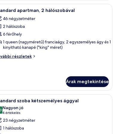
álható.
y nagy ágy, egy íróasztal székkkel, egy kis asztal és egy virágtál található.
Egy modern hálószoba, melyben egy nagy ágy, e
3
tandard apartman, 2 hálószobával
övetkező
46 négyzetméter
zoba
2 hálószoba
sszes
épének
6 férőhely
egtekintése:
1 queen (nagyméretű) franciaágy, 2 egyszemélyes ágy és 1
kinyitható kanapé ("king" méret)
tandard
partman,
andard
vábbi részletek
artman,
álószobával
lószobával
vábbi
Árak megtekintése
szletei
gy ágy, egy szürke karosszék és absztrakt falfestmények találhatók.
Egy modern hálószoba, melyben egy nagy ágy, 
5
tandard szoba kétszemélyes ággyal
övetkező
Nagyon jó
zoba
0
10-ből 8,0
(4
4 értékelés
sszes
értékelés)
23 négyzetméter
épének
1 hálószoba
egtekintése: