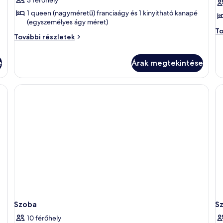
Standard
S
1 queen (nagyméretű) franciaágy és 1 kinyitható kanapé
szoba
s
(egyszemélyes ágy méret)
kétszemélyes
k
St
To
Standard
További részletek
sz
ággyal,
á
szoba
ké
1
kétszemélyes
ág
e
Árak megtekintése
ággyal,
queen
to
1
(nagyméretű)
ré
queen
franciaágy
(nagyméretű)
és
franciaágy
és
egy
egy
kinyithatókanapé
kinyithatókanapé
további
részletei
Szoba
S
10 férőhely