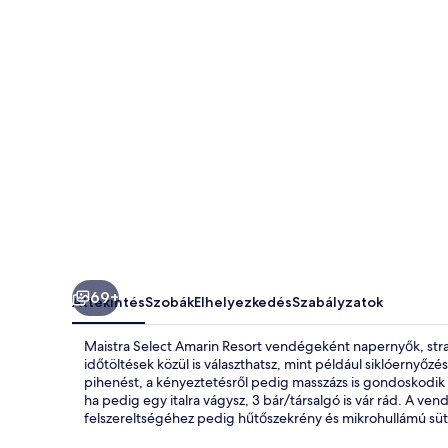
69+
Áttekintés
Szobák
Elhelyezkedés
Szabályzatok
Maistra Select Amarin Resort vendégeként napernyők, str
időtöltések közül is választhatsz, mint például siklóernyőzés
pihenést, a kényeztetésről pedig masszázs is gondoskodik 
ha pedig egy italra vágysz, 3 bár/társalgó is vár rád. A ven
felszereltségéhez pedig hűtőszekrény és mikrohullámú sütő 