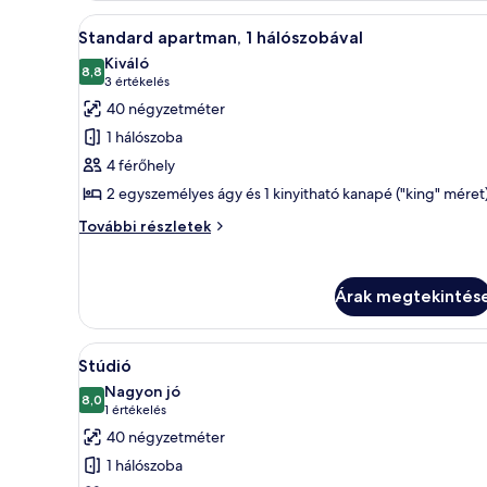
A
Egy modern szállodai szoba, ame
4
Standard apartman, 1 hálószobával
következő
Kiváló
szoba
8,8
10-ből 8,8
(3
3 értékelés
összes
értékelés)
40 négyzetméter
képének
1 hálószoba
megtekintése:
4 férőhely
Standard
2 egyszemélyes ágy és 1 kinyitható kanapé ("king" méret
apartman,
1
Standard
További részletek
apartman,
hálószobával
1
hálószobával
Árak megtekintés
további
részletei
A
Egy modern hálószoba, melyben
4
Stúdió
következő
Nagyon jó
szoba
8,0
10-ből 8,0
(1
1 értékelés
összes
értékelés)
40 négyzetméter
képének
1 hálószoba
megtekintése: