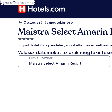
Ugrás a fő tartalomhoz
Összes szállás megtekintése
Maistra Select Amarin 
4.0
csillagos
Vízparti hotel Rovinj területén, ahol 4 éttermek és wellnessf
szálláshely
Válassz dátumokat az árak megtekintés
Hová utaznál?
A(z)
Maistra
Select
Amarin
Resort
képgalériája