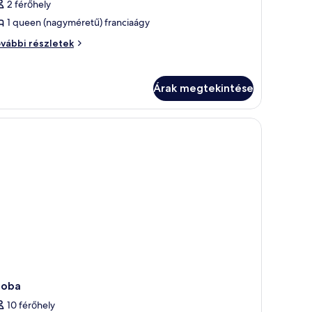
2 férőhely
tandard
1 queen (nagyméretű) franciaágy
zoba
étszemélyes
andard
vábbi részletek
oba
ggyal
tszemélyes
gyal
Árak megtekintése
vábbi
szletei
zoba
10 férőhely