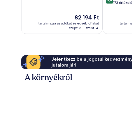
10,
ennyiből:
173 értékel
Jó,
10,
242
Nagyon
Az
82 194 Ft
értékelés
jó,
ár
tartalmazza az adókat és egyéb díjakat
tartalm
173
82 194 Ft
szept. 3. – szept. 4.
értékelés
Jelentkezz be a jogosul kedvezmény
jutalom jár!
A környékről