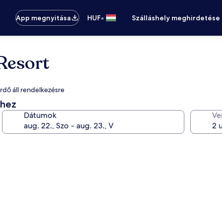
•
App megnyitása
HUF
Szálláshely meghirdetése
Resort
ürdő áll rendelkezésre
éhez
Dátumok
Ve