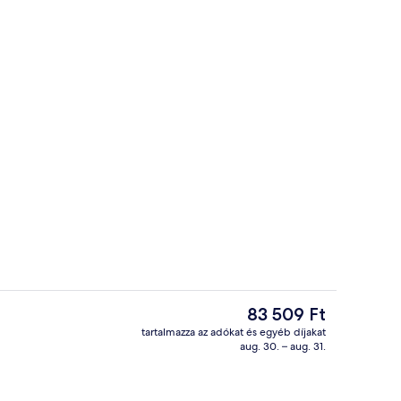
2 szabadtéri medence, napozóágyak
A
83 509 Ft
jelenlegi
tartalmazza az adókat és egyéb díjakat
ár
aug. 30. – aug. 31.
Snack bár
83 509 Ft