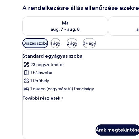
A rendelkezésre állás ellenőrzése ezekr
A ma esti rendelkezésre állás ellenőrzése: aug. 7 - au
A holnapi rend
Ma
aug. 7 - aug. 8
a
Szobákhoz
Összes szoba
1 ágy
2 ágy
3+ ágy
rendelkezésre
A
Egy modern hálószoba, melyben
álló
5
Standard egyágyas szoba
következő
szűrők
23 négyzetméter
szoba
1 hálószoba
összes
képének
1 férőhely
megtekintése:
1 queen (nagyméretű) franciaágy
Standard
Standard
További részletek
egyágyas
egyágyas
szoba
szoba
további
részletei
Árak megtekintés