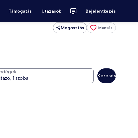
Támogatás
Utazások
Bejelentkezés
Megosztás
Mentés
ndégek
Keresés