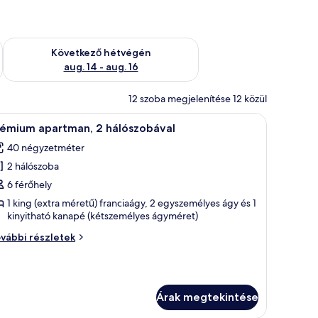
ellenőrzése: aug. 7 - aug. 9
A következő hétvégi rendelkezésre állás ellenőrzése: aug. 14 -
Következő hétvégén
aug. 14 - aug. 16
12 szoba megjelenítése 12 közül
al, székek, egy gyümölcskosár, és kilátás nyílik a szabadba.
Egy étkező, ahol egy két személyre megterített 
8
rémium apartman, 2 hálószobával
övetkező
40 négyzetméter
zoba
2 hálószoba
sszes
épének
6 férőhely
egtekintése:
1 king (extra méretű) franciaágy, 2 egyszemélyes ágy és 1
kinyitható kanapé (kétszemélyes ágyméret)
rémium
partman,
rémium
vábbi részletek
artman,
álószobával
lószobával
vábbi
Árak megtekintése
szletei