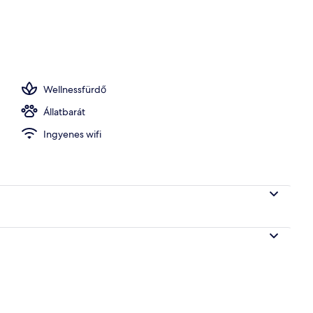
rton, napozóágyak, napernyők és vízisíelés
Wellnessfürdő
Állatbarát
Ingyenes wifi