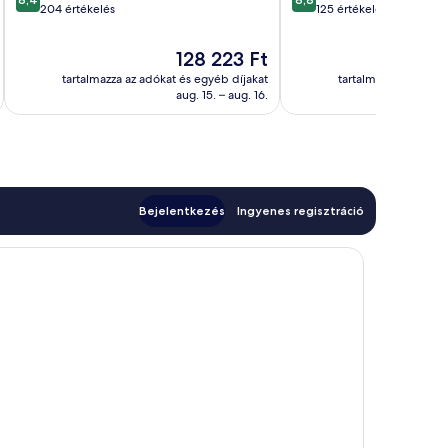
ennyiből:
ennyiből:
204 értékelés
125 értékelés
10,
10,
Nagyon
Kiváló,
Az
128 223 Ft
jó,
125
ár
tartalmazza az adókat és egyéb díjakat
tartalmazza az adóka
204
értékelés
128 223 Ft
aug. 15. – aug. 16.
értékelés
Bejelentkezés
Ingyenes regisztráció