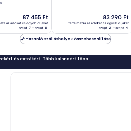
10,
és
Kiváló,
104
Az
Az
87 455 Ft
83 290 Ft
értékelés
ár
ár
azza az adókat és egyéb díjakat
tartalmazza az adókat és egyéb díjakat
87 455 Ft
83 290 Ft
szept. 7. – szept. 8.
szept. 3. – szept. 4.
Hasonló szálláshelyek összehasonlítása
ekért és extrákért. Több kalandért több