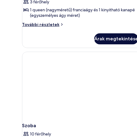
3 férőhely
Stúdió
1 queen (nagyméretű) franciaágy és 1 kinyitható kanapé
(egyszemélyes ágy méret)
Stúdió
További részletek
további
részletei
Árak megtekintés
Szoba
10 férőhely