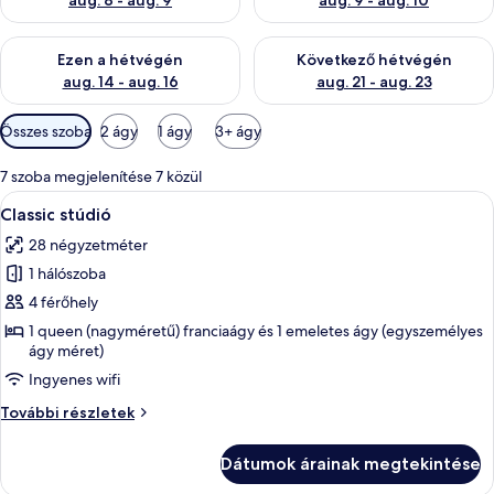
aug. 8 - aug. 9
aug. 9 - aug. 10
A mostani hétvégi rendelkezésre állás ellenőrzése: aug. 14 - au
A következő hétvégi rendelkezé
Ezen a hétvégén
Következő hétvégén
aug. 14 - aug. 16
aug. 21 - aug. 23
Szobákhoz
Összes szoba
2 ágy
1 ágy
3+ ágy
rendelkezésre
álló
7 szoba megjelenítése 7 közül
szűrők
A
Egy szállodai szoba, amelyben találhat
28
Classic stúdió
következő
28 négyzetméter
szoba
1 hálószoba
összes
képének
4 férőhely
megtekintése:
1 queen (nagyméretű) franciaágy és 1 emeletes ágy (egyszemélyes
ágy méret)
Classic
stúdió
Ingyenes wifi
Classic
További részletek
stúdió
további
Dátumok árainak megtekintése
részletei