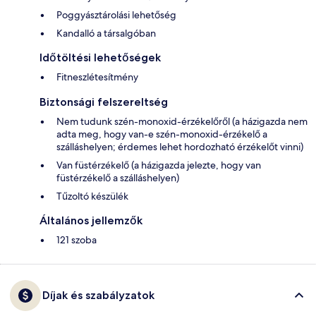
Poggyásztárolási lehetőség
Kandalló a társalgóban
Időtöltési lehetőségek
Fitneszlétesítmény
Biztonsági felszereltség
Nem tudunk szén-monoxid-érzékelőről (a házigazda nem
adta meg, hogy van-e szén-monoxid-érzékelő a
szálláshelyen; érdemes lehet hordozható érzékelőt vinni)
Van füstérzékelő (a házigazda jelezte, hogy van
füstérzékelő a szálláshelyen)
Tűzoltó készülék
Általános jellemzők
121 szoba
Díjak és szabályzatok