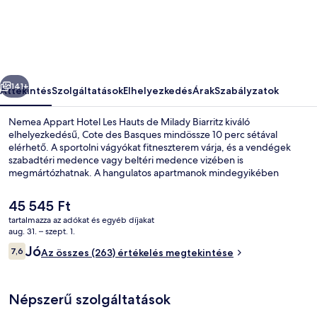
Les
Hauts
de
Milady
őző
Következő
Biarritz
141+
Áttekintés
Szolgáltatások
Elhelyezkedés
Árak
Szabályzatok
képgalériája
Nemea Appart Hotel Les Hauts de Milady Biarritz kiváló
elhelyezkedésű, Cote des Basques mindössze 10 perc sétával
elérhető. A sportolni vágyókat fitneszterem várja, és a vendégek
szabadtéri medence vagy beltéri medence vizében is
megmártózhatnak. A hangulatos apartmanok mindegyikében
teakonyha, valamint síkképernyős televízió és ingyenes wifi
gondoskodnak a kényelemről.
A
45 545 Ft
jelenlegi
tartalmazza az adókat és egyéb díjakat
ár
aug. 31. – szept. 1.
Beltéri medence, szabadtéri medence
45 545 Ft
Értékelések
Jó
7,6
Az összes (263) értékelés megtekintése
7,6 ennyiből: 10
Népszerű szolgáltatások