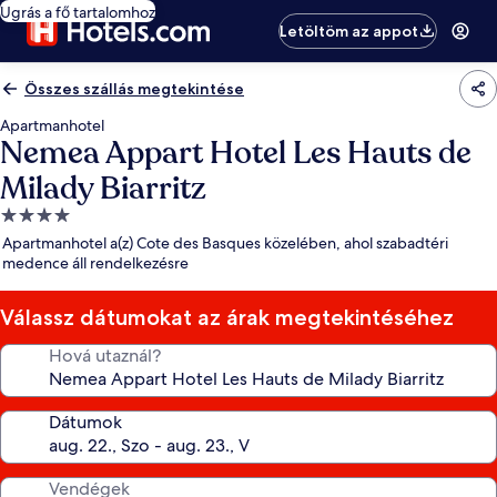
Ugrás a fő tartalomhoz
Letöltöm az appot
Összes szállás megtekintése
Apartmanhotel
Nemea Appart Hotel Les Hauts de
Milady Biarritz
4.0
csillagos
Apartmanhotel a(z) Cote des Basques közelében, ahol szabadtéri
szálláshely
medence áll rendelkezésre
Válassz dátumokat az árak megtekintéséhez
Hová utaznál?
Dátumok
Vendégek