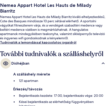
Nemea Appart Hotel Les Hauts de Milady
Biarritz
Nemea Appart Hotel Les Hauts de Milady Biarritz kiváló elhelyezkedésű,
Cote des Basques mindössze 10 perc sétával elérhető. A sportolni
vágyókat fitneszterem várja, és a vendégek szabadtéri medence vagy
beltéri medence vizében is megmártózhatnak. A hangulatos
apartmanok mindegyikében teakonyha, valamint síkképernyős televízió
és ingyenes wifi gondoskodnak a kényelemről.
Tudnivalók a lemondással kapcsolatos jogaidról
További tudnivalók a szálláshelyről
Dióhéjban
A szálláshely mérete
121 apartman
Érkezés/távozás
Bejelentkezés kezdete: 17:00, bejelentkezés vége: 20:00
Kései bejelentkezés az elérhetőség függvényében