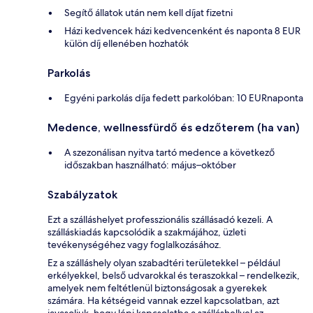
Segítő állatok után nem kell díjat fizetni
Házi kedvencek házi kedvencenként és naponta 8 EUR
külön díj ellenében hozhatók
Parkolás
Egyéni parkolás díja fedett parkolóban: 10 EURnaponta
Medence, wellnessfürdő és edzőterem (ha van)
A szezonálisan nyitva tartó medence a következő
időszakban használható: május–október
Szabályzatok
Ezt a szálláshelyet professzionális szállásadó kezeli. A
szálláskiadás kapcsolódik a szakmájához, üzleti
tevékenységéhez vagy foglalkozásához.
Ez a szálláshely olyan szabadtéri területekkel – például
erkélyekkel, belső udvarokkal és teraszokkal – rendelkezik,
amelyek nem feltétlenül biztonságosak a gyerekek
számára. Ha kétségeid vannak ezzel kapcsolatban, azt