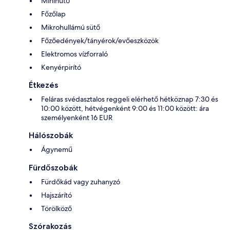
Minihűtő
Főzőlap
Mikrohullámú sütő
Főzőedények/tányérok/evőeszközök
Elektromos vízforraló
Kenyérpirító
Étkezés
Feláras svédasztalos reggeli elérhető hétköznap 7:30 és
10:00 között, hétvégenként 9:00 és 11:00 között: ára
személyenként 16 EUR
Hálószobák
Ágynemű
Fürdőszobák
Fürdőkád vagy zuhanyzó
Hajszárító
Törölköző
Szórakozás