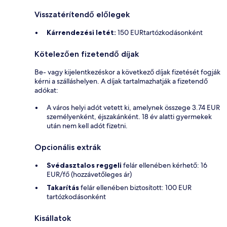
Visszatérítendő előlegek
Kárrendezési letét:
150 EURtartózkodásonként
Kötelezően fizetendő díjak
Be- vagy kijelentkezéskor a következő díjak fizetését fogják
kérni a szálláshelyen. A díjak tartalmazhatják a fizetendő
adókat:
A város helyi adót vetett ki, amelynek összege 3.74 EUR
személyenként, éjszakánként. 18 év alatti gyermekek
után nem kell adót fizetni.
Opcionális extrák
Svédasztalos reggeli
felár ellenében kérhető: 16
EUR/fő (hozzávetőleges ár)
Takarítás
felár ellenében biztosított: 100 EUR
tartózkodásonként
Kisállatok