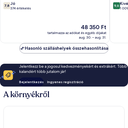
de
7.8
9.6
Jó
Kiv
7,8
9,6
Luz
ennyiből:
ennyiből
374 értékelés
1 009
Saint-
10,
10,
Jean-
Jó,
Kivétele
de-
374
1 009
Az
48 350 Ft
Luz
értékelés
értékelé
ár
tartalmazza az adókat és egyéb díjakat
48 350 Ft
aug. 30. – aug. 31.
Hasonló szálláshelyek összehasonlítása
Jelentkezz be a jogosul kedvezményekért és extrákért. Több
kalandért több jutalom jár!
Bejelentkezés
Ingyenes regisztráció
A környékről