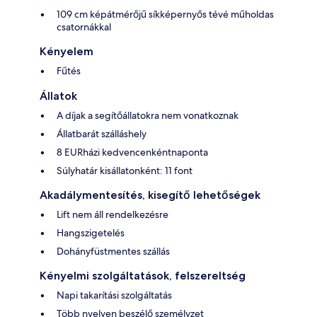
109 cm képátmérőjű síkképernyős tévé műholdas
csatornákkal
Kényelem
Fűtés
Állatok
A díjak a segítőállatokra nem vonatkoznak
Állatbarát szálláshely
8 EURházi kedvencenkéntnaponta
Súlyhatár kisállatonként: 11 font
Akadálymentesítés, kisegítő lehetőségek
Lift nem áll rendelkezésre
Hangszigetelés
Dohányfüstmentes szállás
Kényelmi szolgáltatások, felszereltség
Napi takarítási szolgáltatás
Több nyelven beszélő személyzet