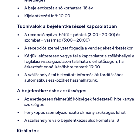
lehetséges
A bejelentkezés alsó korhatára: 18 év
Kijelentkezési idő: 10:00
Tudnivalók a bejelentkezéssel kapcsolatban
A recepció nyitva: hétfő – péntek (3:00 – 20:00) és
szombat – vasárnap (5:00 – 20:00)
A recepciós személyzet fogadja a vendégeket érkezéskor.
Kérjük, előzetesen vegye fel a kapcsolatot a szálláshellyel a
foglalási visszaigazoláson található elérhetőségen, ha
érkezését ennél későbbre tervezi: 19:00.
A szálláshely által biztosított információk fordításához
automatikus eszközöket használhatunk.
A bejelentkezéshez szükséges
Az esetlegesen felmerülő költségek fedezetéül hitelkártya
szükséges
Fényképes személyazonosító okmány szükséges lehet
A szálláshelyre való bejelentkezés alsó korhatára 18
Kisállatok