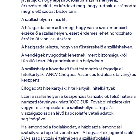
javasoljuk, hogy lépj kapcsolatba a szálláshellyel az
érkezésed előtt, és kérdezd meg, hogy tudnak-e számodra
megfelelő szobát biztosítani.
A szálláshelyen nincs lift.
A házigazda nem adta meg, hogy van-e szén-monoxid-
érzékelő a szálláshelyen, ezért érdemes lehet hordozható
érzékelőt vinni az utazásra.
A házigazda jelezte, hogy van füstérzékelő a szálláshelyen.
A vendégek nyugodtak lehetnek, mert biztonságukról
tűzoltó készülék gondoskodik a helyszínen.
A szálláshely a következő fizetési módokat fogadja el:
hitelkártyák, ANCV Chèques-Vacances (üdülési utalvány) és
készpénz.
Elfogadott hitelkártyák: hitelkártyák, hitelkártyák
Ezen a szálláshelyen a készpénzes tranzakciók felső határa a
nemzeti törvények miatt 1000 EUR. További részletekért
vegye fel a kapcsolatot a szálláshellyel a foglalási
visszaigazolásban lévő kapcsolatfelvételi adatok
segítségével.
Ha lemondod a foglalásodat, a házigazda lemondási
szabályzata fog rád vonatkozni. A fogyasztók jogairól szóló
EU-s szabályozás értelmében a szállásfoglalási