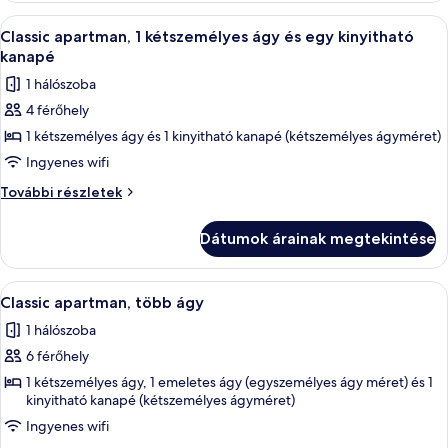
A
Egy gondosan megterített ágy fehér ág
32
Classic apartman, 1 kétszemélyes ágy és egy kinyitható
következő
kanapé
szoba
1 hálószoba
összes
4 férőhely
képének
1 kétszemélyes ágy és 1 kinyitható kanapé (kétszemélyes ágyméret)
megtekintése:
Classic
Ingyenes wifi
apartman,
Classic
További részletek
1
apartman,
1
kétszemélyes
Dátumok árainak megtekintése
kétszemélyes
ágy
ágy
és
és
A
Egy modern étkező, egy négy személyes a
32
egy
egy
Classic apartman, több ágy
következő
kinyitható
kinyitható
1 hálószoba
kanapé
szoba
kanapé
további
6 férőhely
összes
részletei
képének
1 kétszemélyes ágy, 1 emeletes ágy (egyszemélyes ágy méret) és 1
kinyitható kanapé (kétszemélyes ágyméret)
megtekintése:
Ingyenes wifi
Classic