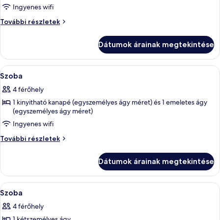
képének
Ingyenes wifi
megtekintése:
Szoba
További részletek
Szoba
további
részletei
Dátumok árainak megtekintése
A
Hangszigetelés, gyerekágy/csecsemőág
14
Szoba
következő
4 férőhely
szoba
1 kinyitható kanapé (egyszemélyes ágy méret) és 1 emeletes ágy
összes
(egyszemélyes ágy méret)
képének
Ingyenes wifi
megtekintése:
Szoba
Szoba
További részletek
további
részletei
Dátumok árainak megtekintése
A
Hangszigetelés, gyerekágy/csecsemőág
11
Szoba
következő
4 férőhely
szoba
1 kétszemélyes ágy