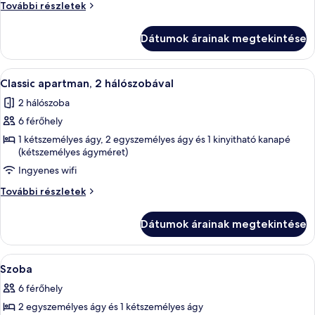
apartman,
Classic
További részletek
több
apartman,
több
ágy
Dátumok árainak megtekintése
ágy
további
részletei
A
Egy étkezősarok, ahol egy négyszemélye
35
Classic apartman, 2 hálószobával
következő
2 hálószoba
szoba
6 férőhely
összes
képének
1 kétszemélyes ágy, 2 egyszemélyes ágy és 1 kinyitható kanapé
(kétszemélyes ágyméret)
megtekintése:
Ingyenes wifi
Classic
apartman,
Classic
További részletek
2
apartman,
2
hálószobával
Dátumok árainak megtekintése
hálószobával
további
részletei
A
Hangszigetelés, gyerekágy/csecsemőág
15
Szoba
következő
6 férőhely
szoba
2 egyszemélyes ágy és 1 kétszemélyes ágy
összes