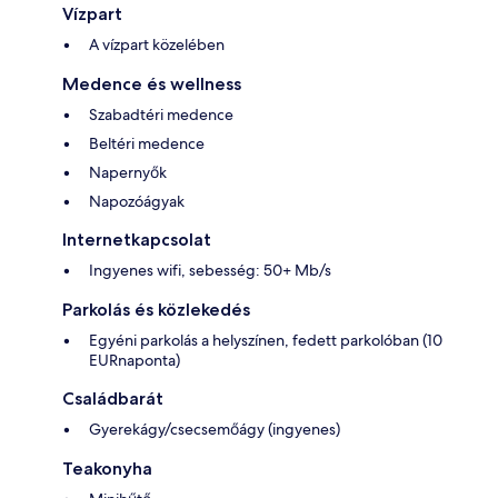
Vízpart
A vízpart közelében
Medence és wellness
Szabadtéri medence
Beltéri medence
Napernyők
Napozóágyak
Internetkapcsolat
Ingyenes wifi, sebesség: 50+ Mb/s
Parkolás és közlekedés
Egyéni parkolás a helyszínen, fedett parkolóban (10
EURnaponta)
Családbarát
Gyerekágy/csecsemőágy (ingyenes)
Teakonyha