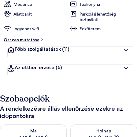
Medence
Teakonyha
Állatbarát
Parkolási lehetőség
biztosított
Ingyenes wifi
Edzőterem
Összes mutatása
Főbb szolgáltatások
(11)
Az otthon érzése
(6)
Szobaopciók
A rendelkezésre állás ellenőrzése ezekre az
időpontokra
A ma esti rendelkezésre állás ellenőrzése: aug. 8 - aug. 9
A holnapi rendelkezésre állás e
Ma
Holnap