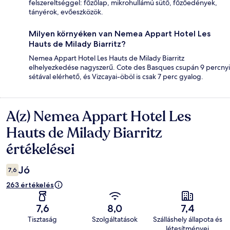
felszereltséggel: főzőlap, mikrohullámú sütő, főzőedények,
tányérok, evőeszközök.
Milyen környéken van Nemea Appart Hotel Les
Hauts de Milady Biarritz?
Nemea Appart Hotel Les Hauts de Milady Biarritz
elhelyezkedése nagyszerű. Cote des Basques csupán 9 percnyi
sétával elérhető, és Vizcayai-öböl is csak 7 perc gyalog.
A(z) Nemea Appart Hotel Les
Értékelések
Hauts de Milady Biarritz
értékelései
Jó
7,6
263 értékelés
7,6
8,0
7,4
Tisztaság
Szolgáltatások
Szálláshely állapota és
létesítményei