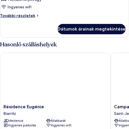
összes
képének
Ingyenes wifi
megtekintése:
Szoba
További részletek
Szoba
további
részletei
Dátumok árainak megtekintése
Hasonló szálláshelyek
Résidence Eugénie
Campanil
Résidence
Campani
Résidence Eugénie
Campan
Eugénie
PRIME
Biarritz
Saint-J
Biarritz
-
Medence
Állatbarát
Állatb
Saint
Ingyenes parkolás
Ingyenes wifi
Ingyen
Jean