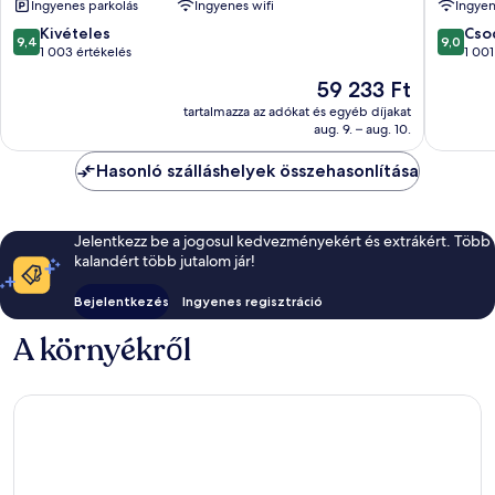
Ingyenes parkolás
Ingyenes wifi
Ingyen
Beach
Resort
Resort
&
9.4
9.0
Kivételes
Cso
9,4
9,0
&
Waterpa
ennyiből:
ennyiből
1 003 értékelés
1 001
Marina
Dubaji
10,
10,
Az
59 233 Ft
Dubaji
jachtkik
Kivételes,
Csodálat
ár
jachtkikötő
1 003
1 001
tartalmazza az adókat és egyéb díjakat
59 233 Ft
aug. 9. – aug. 10.
értékelés
értékelé
Hasonló szálláshelyek összehasonlítása
Jelentkezz be a jogosul kedvezményekért és extrákért. Több
kalandért több jutalom jár!
Bejelentkezés
Ingyenes regisztráció
A környékről