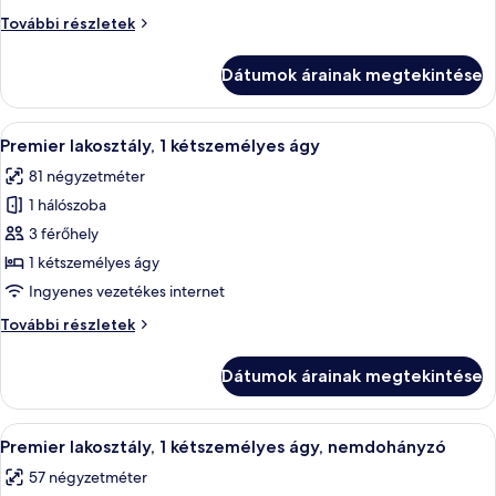
lakosztály,
Premier
További részletek
1
lakosztály,
kétszemélyes
1
Dátumok árainak megtekintése
kétszemélyes
ágy,
ágy,
nemdohányzó
nemdohányzó
A
Egy szállodai szoba, melyben van egy f
9
további
Premier lakosztály, 1 kétszemélyes ágy
következő
részletei
81 négyzetméter
szoba
1 hálószoba
összes
képének
3 férőhely
megtekintése:
1 kétszemélyes ágy
Premier
Ingyenes vezetékes internet
lakosztály,
Premier
További részletek
1
lakosztály,
kétszemélyes
1
Dátumok árainak megtekintése
kétszemélyes
ágy
ágy
további
A
Egy szállodai szoba, amelyben egy nagy
9
részletei
Premier lakosztály, 1 kétszemélyes ágy, nemdohányzó
következő
57 négyzetméter
szoba