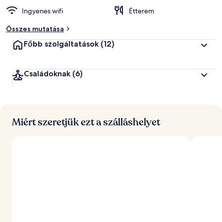
Ingyenes wifi
Étterem
á
l
Összes mutatása
t
a
Főbb szolgáltatások
(12)
l
l
Családoknak
(6)
e
g
j
o
b
b
Miért szeretjük ezt a szálláshelyet
r
a
é
r
t
é
k
e
l
t