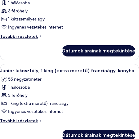
1 hálószoba
összes
képének
3 férőhely
megtekintése:
1 kétszemélyes ágy
Premier
Ingyenes vezetékes internet
lakosztály,
Premier
További részletek
1
lakosztály,
kétszemélyes
1
Dátumok árainak megtekintése
kétszemélyes
ágy,
ágy,
nemdohányzó
nemdohányzó
A
Egy modern nappali, amelyben van egy
9
további
Junior lakosztály, 1 king (extra méretű) franciaágy, konyha
következő
részletei
55 négyzetméter
szoba
1 hálószoba
összes
képének
3 férőhely
megtekintése:
1 king (extra méretű) franciaágy
Junior
Ingyenes vezetékes internet
lakosztály,
Junior
További részletek
1
lakosztály,
king
1
Dátumok árainak megtekintése
king
(extra