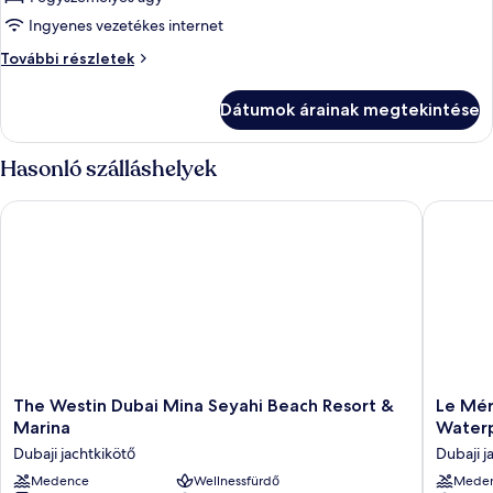
Superior
Ingyenes vezetékes internet
szoba,
Superior
További részletek
1
szoba,
egyszemélyes
1
Dátumok árainak megtekintése
egyszemélyes
ágy
ágy
további
Hasonló szálláshelyek
részletei
The Westin Dubai Mina Seyahi Beach Resort & Marina
Le Mérid
The
Le
The Westin Dubai Mina Seyahi Beach Resort &
Le Mér
Westin
Méridie
Marina
Water
Dubai
Mina
Dubaji jachtkikötő
Dubaji j
Mina
Seyahi
Seyahi
Medence
Wellnessfürdő
Beach
Mede