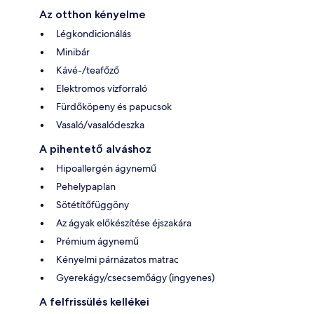
Az otthon kényelme
Légkondicionálás
Minibár
Kávé-/teafőző
Elektromos vízforraló
Fürdőköpeny és papucsok
Vasaló/vasalódeszka
A pihentető alváshoz
Hipoallergén ágynemű
Pehelypaplan
Sötétítőfüggöny
Az ágyak előkészítése éjszakára
Prémium ágynemű
Kényelmi párnázatos matrac
Gyerekágy/csecsemőágy (ingyenes)
A felfrissülés kellékei