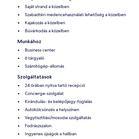
Saját strand a közelben
Szabadtéri medencehasználati lehetőség a közelben
Kajakozás a közelben
Búvárkodás a közelben
Munkához
Business center
6 tárgyaló
Számítógép-állomás
Szolgáltatások
24 órában nyitva tartó recepció
Concierge-szolgálat
Kirándulás- és belépőjegy-foglalás
Autókölcsönzés a helyszínen
Vegytisztítási/mosodai szolgáltatás
Fodrászszalon
Ingyenes újságok a hallban