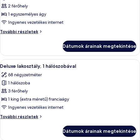
képének
2 férőhely
megtekintése:
1 egyszemélyes ágy
Premier
Ingyenes vezetékes internet
szoba,
Premier
További részletek
1
szoba,
egyszemélyes
1
Dátumok árainak megtekintése
egyszemélyes
ágy
ágy
további
A
Egy konyha, melyben fa szekrények, f
9
részletei
Deluxe lakosztály, 1 hálószobával
következő
68 négyzetméter
szoba
1 hálószoba
összes
képének
3 férőhely
megtekintése:
1 king (extra méretű) franciaágy
Deluxe
Ingyenes vezetékes internet
lakosztály,
Deluxe
További részletek
1
lakosztály,
hálószobával
1
Dátumok árainak megtekintése
hálószobával
további