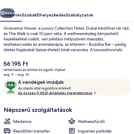
Dubai
őző
Következő
képgalériája
264+
Áttekintés
Szobák
Elhelyezkedés
Szabályzatok
Grosvenor House, a Luxury Collection Hotel, Dubai kikötővel vár rád,
és The Walk is csak 10 perc séta. A wellnessrészleg kényeztető
kezelésekkel csábít, van például mélyszöveti masszázs,
testtekercselés és aromaterápia, az étterem – Buddha Bar – pedig
ízletes fogásokat (ázsiai ételek) kínál vacsorára. A luxusszínvonalú
hotel egyéb előnyei: 2 szabadtéri medence, medence melletti bár,
24 órában nyitva tartó edzőterem. Más utazók imádják a hely
A
56 195 Ft
következó jellemzőit: segítőkész személyzet. A tömegközlekedés
jelenlegi
tartalmazza az adókat és egyéb díjakat
rövid sétával megközelíthető: Dubai Marina metróállomás 9 perc,
ár
aug. 9. – aug. 10.
Mina Seyahi villamosmegálló pedig 12 perc séta.
Vacsora
56 195 Ft
Értékelések
9,8
A vendégek imádják
A
ennyiből:
Az utazók által legjobbra értékelt
z
Az összes (1 002) értékelés megtekintése
10,
A
u
vendégek
Népszerű szolgáltatások
t
imádják
a
z
Medence
Wellnessfürdő
ó
k
Repülőtéri transzfer
Ingyenes parkolás