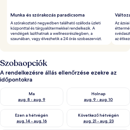
Munka és szórakozás paradicsoma
Változ
A szórakoztató negyedben található szálloda üzleti
Az ázsia
központtal és tárgyalótermekkel rendelkezik. A
éttermé
vendégek lazíthatnak a wellnessrészlegben, a
svédaszt
szaunában, vagy élvezhetik a 24 órás szobaszervizt.
az étkez
Szobaopciók
A rendelkezésre állás ellenőrzése ezekre az
időpontokra
A ma esti rendelkezésre állás ellenőrzése: aug. 8 - aug. 9
A holnapi rendelkezésre állás e
Ma
Holnap
aug. 8 - aug. 9
aug. 9 - aug. 10
A mostani hétvégi rendelkezésre állás ellenőrzése: aug. 14 - au
A következő hétvégi rendelkezé
Ezen a hétvégén
Következő hétvégén
aug. 14 - aug. 16
aug. 21 - aug. 23