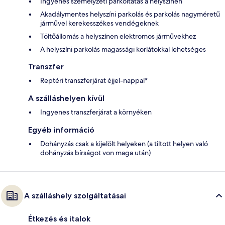
Ingyenes személyzeti parkoltatás a helyszínen
Akadálymentes helyszíni parkolás és parkolás nagyméretű
járművel kerekesszékes vendégeknek
Töltőállomás a helyszínen elektromos járművekhez
A helyszíni parkolás magassági korlátokkal lehetséges
Transzfer
Reptéri transzferjárat éjjel-nappal*
A szálláshelyen kívül
Ingyenes transzferjárat a környéken
Egyéb információ
Dohányzás csak a kijelölt helyeken (a tiltott helyen való
dohányzás bírságot von maga után)
A szálláshely szolgáltatásai
Étkezés és italok