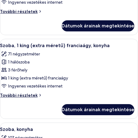
Családi
Ingyenes vezetékes internet
lakosztály,
Családi
További részletek
nemdohányzó,
lakosztály,
konyha
nemdohányzó,
Dátumok árainak megtekintése
konyha
további
részletei
A
Egy szállodai szoba, amelyben egy nagy
7
Szoba, 1 king (extra méretű) franciaágy, konyha
következő
71 négyzetméter
szoba
1 hálószoba
összes
képének
3 férőhely
megtekintése:
1 king (extra méretű) franciaágy
Szoba,
Ingyenes vezetékes internet
1
Szoba,
További részletek
king
1
(extra
king
Dátumok árainak megtekintése
(extra
méretű)
méretű)
franciaágy,
franciaágy,
A
Egy szállodai szoba két ággyal, egy kan
konyha
7
konyha
Szoba, konyha
következő
további
107 négyzetméter