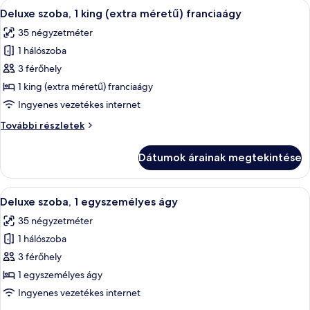
A
Egy modern szállodai szoba, amelyben ta
8
Deluxe szoba, 1 king (extra méretű) franciaágy
következő
35 négyzetméter
szoba
1 hálószoba
összes
képének
3 férőhely
megtekintése:
1 king (extra méretű) franciaágy
Deluxe
Ingyenes vezetékes internet
szoba,
Deluxe
További részletek
1
szoba,
king
1
Dátumok árainak megtekintése
king
(extra
(extra
méretű)
méretű)
A
Egy szállodai szoba íróasztallal, két á
franciaágy
7
franciaágy
Deluxe szoba, 1 egyszemélyes ágy
következő
további
35 négyzetméter
részletei
szoba
1 hálószoba
összes
képének
3 férőhely
megtekintése:
1 egyszemélyes ágy
Deluxe
Ingyenes vezetékes internet
szoba,