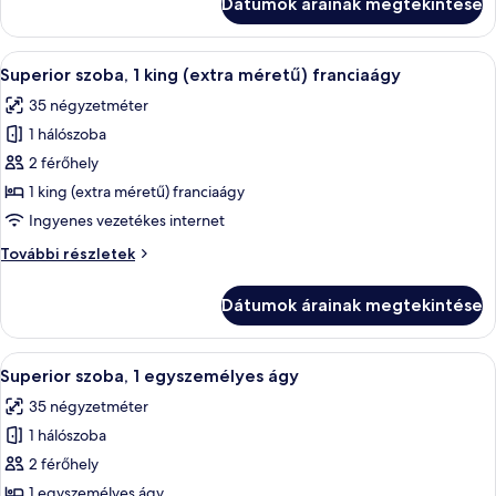
Dátumok árainak megtekintése
részletei
A
Egy szállodai szoba, amelyben található
6
Superior szoba, 1 king (extra méretű) franciaágy
következő
35 négyzetméter
szoba
1 hálószoba
összes
képének
2 férőhely
megtekintése:
1 king (extra méretű) franciaágy
Superior
Ingyenes vezetékes internet
szoba,
Superior
További részletek
1
szoba,
king
1
Dátumok árainak megtekintése
king
(extra
(extra
méretű)
méretű)
A
Egy szállodai szoba íróasztallal, két á
franciaágy
7
franciaágy
Superior szoba, 1 egyszemélyes ágy
következő
további
35 négyzetméter
részletei
szoba
1 hálószoba
összes
képének
2 férőhely
megtekintése:
1 egyszemélyes ágy