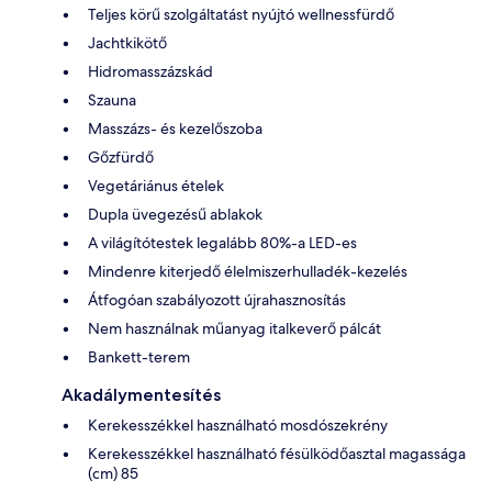
Teljes körű szolgáltatást nyújtó wellnessfürdő
Jachtkikötő
Hidromasszázskád
Szauna
Masszázs- és kezelőszoba
Gőzfürdő
Vegetáriánus ételek
Dupla üvegezésű ablakok
A világítótestek legalább 80%-a LED-es
Mindenre kiterjedő élelmiszerhulladék-kezelés
Átfogóan szabályozott újrahasznosítás
Nem használnak műanyag italkeverő pálcát
Bankett-terem
Akadálymentesítés
Kerekesszékkel használható mosdószekrény
Kerekesszékkel használható fésülködőasztal magassága
(cm) 85