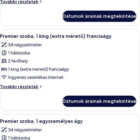
Deluxe
További részletek
1
szoba,
egyszemélyes
1
Dátumok árainak megtekintése
egyszemélyes
ágy
ágy
további
A
Egy szállodai szoba, nagy ablakkal, ah
10
részletei
Premier szoba, 1 king (extra méretű) franciaágy
következő
34 négyzetméter
szoba
1 hálószoba
összes
képének
2 férőhely
megtekintése:
1 king (extra méretű) franciaágy
Premier
Ingyenes vezetékes internet
szoba,
Premier
További részletek
1
szoba,
king
1
Dátumok árainak megtekintése
king
(extra
(extra
méretű)
méretű)
A
Egy szállodai szoba, amelyben található
franciaágy
9
franciaágy
Premier szoba, 1 egyszemélyes ágy
következő
további
34 négyzetméter
részletei
szoba
1 hálószoba
összes