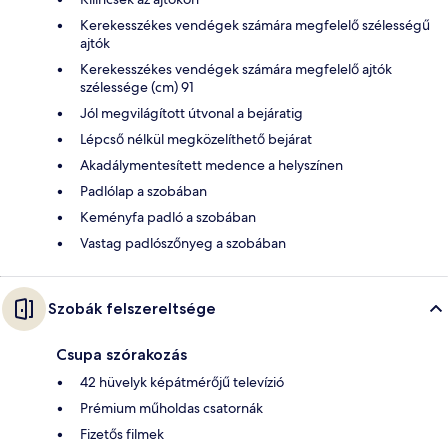
Kerekesszékes vendégek számára megfelelő szélességű
ajtók
Kerekesszékes vendégek számára megfelelő ajtók
szélessége (cm) 91
Jól megvilágított útvonal a bejáratig
Lépcső nélkül megközelíthető bejárat
Akadálymentesített medence a helyszínen
Padlólap a szobában
Keményfa padló a szobában
Vastag padlószőnyeg a szobában
Szobák felszereltsége
Csupa szórakozás
42 hüvelyk képátmérőjű televízió
Prémium műholdas csatornák
Fizetős filmek