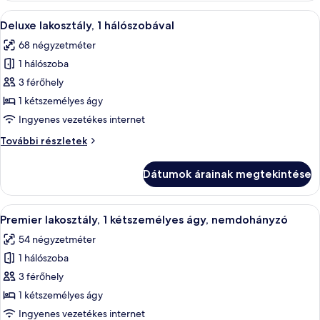
részletei
A
Egy szállodai szoba, amelyben egy nagy
5
Deluxe lakosztály, 1 hálószobával
következő
68 négyzetméter
szoba
1 hálószoba
összes
képének
3 férőhely
megtekintése:
1 kétszemélyes ágy
Deluxe
Ingyenes vezetékes internet
lakosztály,
Deluxe
További részletek
1
lakosztály,
hálószobával
1
Dátumok árainak megtekintése
hálószobával
további
részletei
A
Egy szállodai szoba, amelyben található
7
Premier lakosztály, 1 kétszemélyes ágy, nemdohányzó
következő
54 négyzetméter
szoba
1 hálószoba
összes
képének
3 férőhely
megtekintése:
1 kétszemélyes ágy
Premier
Ingyenes vezetékes internet