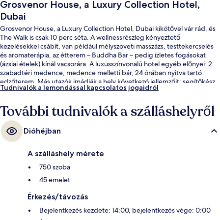
Grosvenor House, a Luxury Collection Hotel,
Dubai
Grosvenor House, a Luxury Collection Hotel, Dubai kikötővel vár rád, és
The Walk is csak 10 perc séta. A wellnessrészleg kényeztető
kezelésekkel csábít, van például mélyszöveti masszázs, testtekercselés
és aromaterápia, az étterem – Buddha Bar – pedig ízletes fogásokat
(ázsiai ételek) kínál vacsorára. A luxusszínvonalú hotel egyéb előnyei: 2
szabadtéri medence, medence melletti bár, 24 órában nyitva tartó
edzőterem. Más utazók imádják a hely következó jellemzőit: segítőkész
Tudnivalók a lemondással kapcsolatos jogaidról
személyzet. A tömegközlekedés rövid sétával megközelíthető: Dubai
Marina metróállomás 9 perc, Mina Seyahi villamosmegálló pedig 12 perc
További tudnivalók a szálláshelyről
séta.
Dióhéjban
A szálláshely mérete
750 szoba
45 emelet
Érkezés/távozás
Bejelentkezés kezdete: 14:00, bejelentkezés vége: 0:00