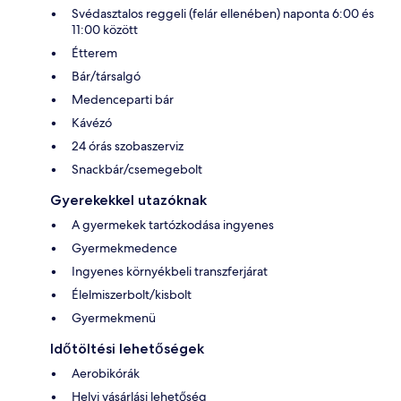
Svédasztalos reggeli (felár ellenében) naponta 6:00 és
11:00 között
Étterem
Bár/társalgó
Medenceparti bár
Kávézó
24 órás szobaszerviz
Snackbár/csemegebolt
Gyerekekkel utazóknak
A gyermekek tartózkodása ingyenes
Gyermekmedence
Ingyenes környékbeli transzferjárat
Élelmiszerbolt/kisbolt
Gyermekmenü
Időtöltési lehetőségek
Aerobikórák
Helyi vásárlási lehetőség