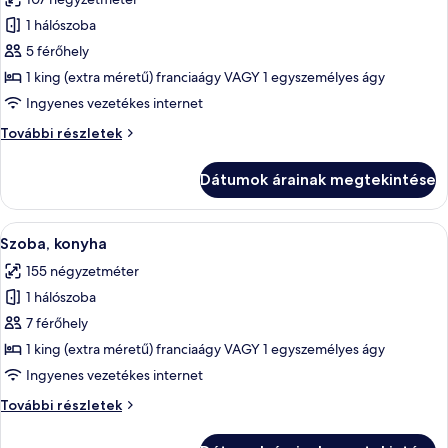
részletei
szoba
1 hálószoba
összes
képének
5 férőhely
megtekintése:
1 king (extra méretű) franciaágy VAGY 1 egyszemélyes ágy
Szoba,
Ingyenes vezetékes internet
konyha
Szoba,
További részletek
konyha
további
Dátumok árainak megtekintése
részletei
A
Egy szállodai szoba, amelyben egy nagy
9
Szoba, konyha
következő
155 négyzetméter
szoba
1 hálószoba
összes
képének
7 férőhely
megtekintése:
1 king (extra méretű) franciaágy VAGY 1 egyszemélyes ágy
Szoba,
Ingyenes vezetékes internet
konyha
Szoba,
További részletek
konyha
további