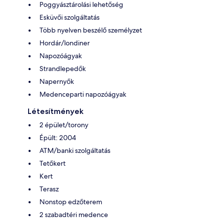
Poggyásztárolási lehetőség
Esküvői szolgáltatás
Több nyelven beszélő személyzet
Hordár/londiner
Napozóágyak
Strandlepedők
Napernyők
Medenceparti napozóágyak
Létesítmények
2 épület/torony
Épült: 2004
ATM/banki szolgáltatás
Tetőkert
Kert
Terasz
Nonstop edzőterem
2 szabadtéri medence