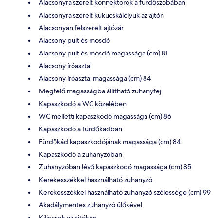
Alacsonyra szerelt konnektorok a fürdőszobában
Alacsonyra szerelt kukucskálólyuk az ajtón
Alacsonyan felszerelt ajtózár
Alacsony pult és mosdó
Alacsony pult és mosdó magassága (cm) 81
Alacsony íróasztal
Alacsony íróasztal magassága (cm) 84
Megfelő magasságba állítható zuhanyfej
Kapaszkodó a WC közelében
WC melletti kapaszkodó magassága (cm) 86
Kapaszkodó a fürdőkádban
Fürdőkád kapaszkodójának magassága (cm) 84
Kapaszkodó a zuhanyzóban
Zuhanyzóban lévő kapaszkodó magassága (cm) 85
Kerekesszékkel használható zuhanyzó
Kerekesszékkel használható zuhanyzó szélessége (cm) 99
Akadálymentes zuhanyzó ülőkével
Kilincsek az ajtókon