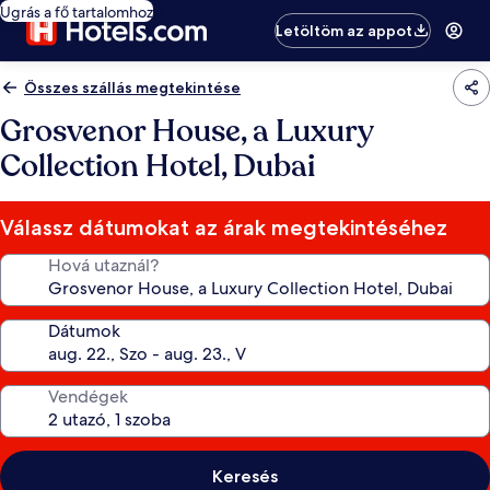
Ugrás a fő tartalomhoz
Letöltöm az appot
Összes szállás megtekintése
Grosvenor House, a Luxury
Collection Hotel, Dubai
Válassz dátumokat az árak megtekintéséhez
Hová utaznál?
Dátumok
Vendégek
Keresés