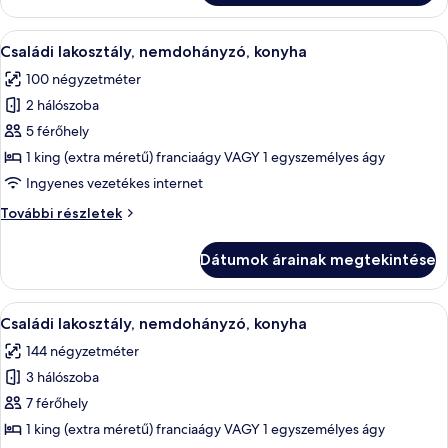
(extra
méretű)
méretű)
A
Egy szállodai szoba, amelyben egy nagy 
franciaágy,
8
franciaágy,
Családi lakosztály, nemdohányzó, konyha
következő
konyha
konyha
100 négyzetméter
további
szoba
részletei
2 hálószoba
összes
képének
5 férőhely
megtekintése:
1 king (extra méretű) franciaágy VAGY 1 egyszemélyes ágy
Családi
Ingyenes vezetékes internet
lakosztály,
Családi
További részletek
nemdohányzó,
lakosztály,
konyha
nemdohányzó,
Dátumok árainak megtekintése
konyha
további
részletei
A
Egy szállodai szoba, amelyben egy nagy 
7
Családi lakosztály, nemdohányzó, konyha
következő
144 négyzetméter
szoba
3 hálószoba
összes
képének
7 férőhely
megtekintése:
1 king (extra méretű) franciaágy VAGY 1 egyszemélyes ágy