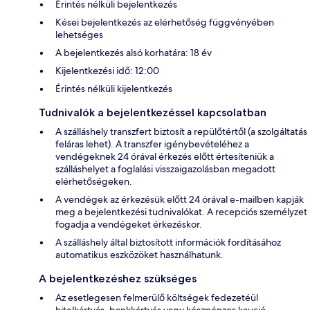
Érintés nélküli bejelentkezés
Kései bejelentkezés az elérhetőség függvényében
lehetséges
A bejelentkezés alsó korhatára: 18 év
Kijelentkezési idő: 12:00
Érintés nélküli kijelentkezés
Tudnivalók a bejelentkezéssel kapcsolatban
A szálláshely transzfert biztosít a repülőtértől (a szolgáltatás
feláras lehet). A transzfer igénybevételéhez a
vendégeknek 24 órával érkezés előtt értesíteniük a
szálláshelyet a foglalási visszaigazolásban megadott
elérhetőségeken.
A vendégek az érkezésük előtt 24 órával e-mailben kapják
meg a bejelentkezési tudnivalókat. A recepciós személyzet
fogadja a vendégeket érkezéskor.
A szálláshely által biztosított információk fordításához
automatikus eszközöket használhatunk.
A bejelentkezéshez szükséges
Az esetlegesen felmerülő költségek fedezetéül
hitelkártyás, bankkártyás vagy készpénzes kaució