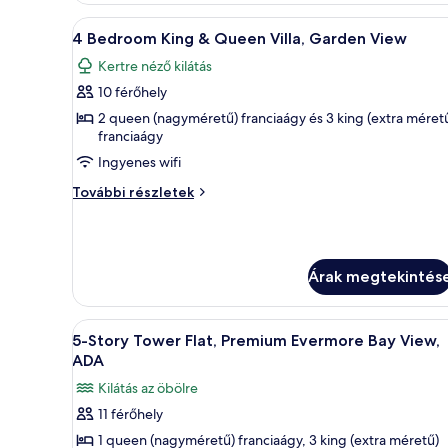
Villa,
Villa,
A
Egy szállodai szoba, amelyben á
5
Evermore
Evermore
4 Bedroom King & Queen Villa, Garden View
következő
Bay
Bay
Kertre néző kilátás
View
szoba
View
további
10 férőhely
összes
részletei
képének
2 queen (nagyméretű) franciaágy és 3 king (extra méret
franciaágy
megtekintése:
Ingyenes wifi
4
Bedroom
4
További részletek
King
Bedroom
King
&
&
Queen
Queen
Árak megtekintés
Villa,
Villa,
Garden
Garden
View
View
A
Egy modern szállodai szoba, mel
további
5
5-Story Tower Flat, Premium Evermore Bay View,
következő
részletei
ADA
szoba
Kilátás az öbölre
összes
11 férőhely
képének
1 queen (nagyméretű) franciaágy, 3 king (extra méretű)
megtekintése: