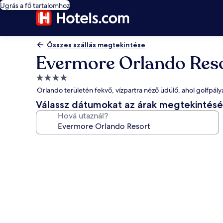
Ugrás a fő tartalomhoz
Összes szállás megtekintése
Evermore Orlando Res
4.0
csillagos
Orlando területén fekvő, vízpartra néző üdülő, ahol golfpálya
szálláshely
Válassz dátumokat az árak megtekintés
Hová utaznál?
A(z)
Evermore
Orlando
Resort
képgalériája