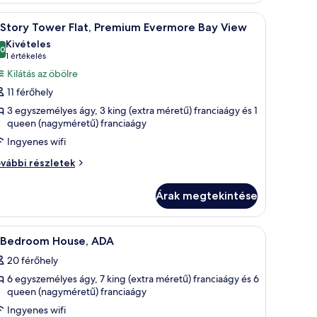
ay
ew
l ellátott zuhanyzóval, fehér WC-vel és tükörrel rendelkező mosdóval.
Egy modern szállodai szoba, melyben egy nagy á
5
vábbi
iew
-Story Tower Flat, Premium Evermore Bay View
övetkező
szletei
Kivételes
zoba
,0
10-ből 10,0
(1
1 értékelés
sszes
értékelés)
Kilátás az öbölre
épének
11 férőhely
egtekintése:
3 egyszemélyes ágy, 3 king (extra méretű) franciaágy és 1
-
queen (nagyméretű) franciaágy
tory
Ingyenes wifi
ower
vábbi részletek
at,
ory
remium
ower
Árak megtekintése
vermore
t,
ay
remium
ermore
iew
polc és kilátás nyílik a fürdőszobára.
 éjjeliszemmel, mennyezeti ventilátorral és beépített gardróbszobával.
Egy szállodai szoba két ággyal, mennyezeti ve
8
y
1 Bedroom House, ADA
övetkező
ew
20 férőhely
vábbi
zoba
szletei
6 egyszemélyes ágy, 7 king (extra méretű) franciaágy és 6
sszes
queen (nagyméretű) franciaágy
épének
Ingyenes wifi
egtekintése: