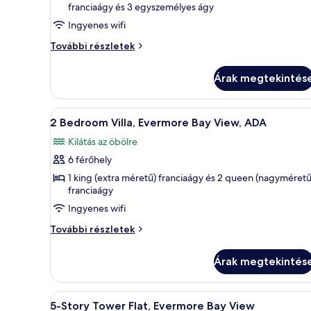
franciaágy és 3 egyszemélyes ágy
5-
Ingyenes wifi
Story
Tower
5-
További részletek
Story
Flat,
Tower
Premium
Árak megtekintés
Flat,
Evermore
Premium
Bay
Evermore
A
Egy szállodai szoba két ággyal,
6
Bay
2 Bedroom Villa, Evermore Bay View, ADA
View,
következő
View,
ADA
Kilátás az öbölre
ADA
szoba
további
6 férőhely
összes
részletei
képének
1 king (extra méretű) franciaágy és 2 queen (nagyméretű
franciaágy
megtekintése:
Ingyenes wifi
2
Bedroom
2
További részletek
Villa,
Bedroom
Villa,
Evermore
Árak megtekintés
Evermore
Bay
Bay
View,
View,
A
Egy hálószoba, melyben négyláb
4
ADA
ADA
5-Story Tower Flat, Evermore Bay View