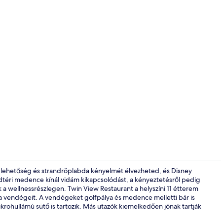
Tartalomkész
i lehetőség és strandröplabda kényelmét élvezheted, és Disney
adtéri medence kínál vidám kikapcsolódást, a kényeztetésről pedig
a wellnessrészlegen. Twin View Restaurant a helyszíni 11 étterem
11 étterem, a
tja vendégeit. A vendégeket golfpálya és medence melletti bár is
krohullámú sütő is tartozik. Más utazók kiemelkedően jónak tartják