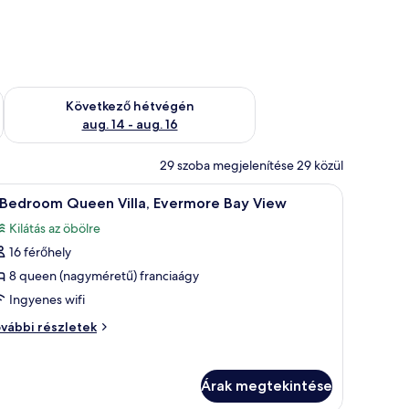
ellenőrzése: aug. 7 - aug. 9
A következő hétvégi rendelkezésre állás ellenőrzése: aug. 14 -
Következő hétvégén
aug. 14 - aug. 16
29 szoba megjelenítése 29 közül
 egy virágtartóban lévő növényekkel.
sztal és székek találhatók.
Egy szállodai szoba két ágyjal, mennyezeti ve
8
 Bedroom Queen Villa, Evermore Bay View
övetkező
Kilátás az öbölre
zoba
16 férőhely
sszes
épének
8 queen (nagyméretű) franciaágy
egtekintése:
Ingyenes wifi
vábbi részletek
edroom
edroom
ueen
ueen
la,
lla,
Árak megtekintése
ermore
vermore
y