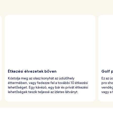
Étkezési élvezetek bőven
Golf 
Kóstolja meg az olasz konyhát az üdülőhely
Ez az ü
éttermében, vagy fedezze fel a további 10 étkezési
pro sho
lehetőséget. Egy kávézó, egy bár és privát étkezési
vendége
lehetőségek teszik teljessé az ízletes látványt.
vagy a 