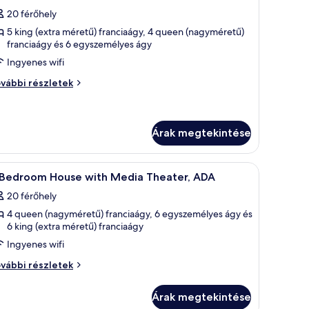
övetkező
vábbi
20 férőhely
szletei
zoba
5 king (extra méretű) franciaágy, 4 queen (nagyméretű)
sszes
franciaágy és 6 egyszemélyes ágy
épének
Ingyenes wifi
egtekintése:
vábbi részletek
edroom
edroom
ouse
ouse
vábbi
szletei
Árak megtekintése
al.
l és éjjeliszekrénnyel, mindkettőhöz tartozik egy lámpa.
Egy hálószoba, melyben négylábú ágy, fa éjjeli
5
 Bedroom House with Media Theater, ADA
övetkező
20 férőhely
zoba
4 queen (nagyméretű) franciaágy, 6 egyszemélyes ágy és
sszes
6 king (extra méretű) franciaágy
épének
Ingyenes wifi
egtekintése:
vábbi részletek
edroom
edroom
ouse
ouse
Árak megtekintése
th