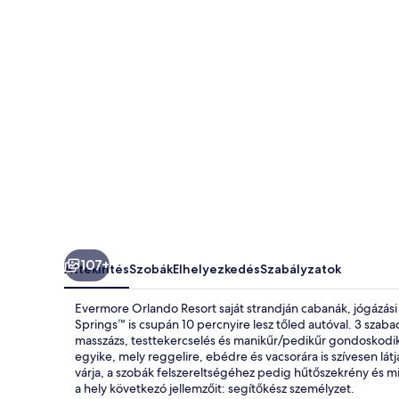
107+
Áttekintés
Szobák
Elhelyezkedés
Szabályzatok
Evermore Orlando Resort saját strandján cabanák, jógázás
Springs™ is csupán 10 percnyire lesz tőled autóval. 3 szab
masszázs, testtekercselés és manikűr/pedikűr gondoskodik 
egyike, mely reggelire, ebédre és vacsorára is szívesen lá
várja, a szobák felszereltségéhez pedig hűtőszekrény és mi
a hely következó jellemzőit: segítőkész személyzet.