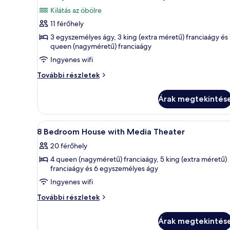
következő
további
Kilátás az öbölre
részletei
szoba
11 férőhely
összes
képének
3 egyszemélyes ágy, 3 king (extra méretű) franciaágy és 
queen (nagyméretű) franciaágy
megtekintése:
Ingyenes wifi
5-
Story
5-
További részletek
Tower
Story
Tower
Flat,
Árak megtekintés
Flat,
Evermore
Evermore
Bay
Bay
A
Egy modern fürőszoba üveg vál
6
View
View
8 Bedroom House with Media Theater
következő
további
20 férőhely
részletei
szoba
4 queen (nagyméretű) franciaágy, 5 king (extra méretű)
összes
franciaágy és 6 egyszemélyes ágy
képének
Ingyenes wifi
megtekintése:
8
8
További részletek
Bedroom
Bedroom
House
House
Árak megtekintés
with