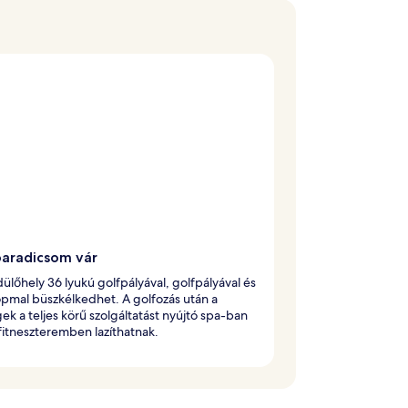
paradicsom vár
dülőhely 36 lyukú golfpályával, golfpályával és
pmal büszkélkedhet. A golfozás után a
k a teljes körű szolgáltatást nyújtó spa-ban
fitneszteremben lazíthatnak.