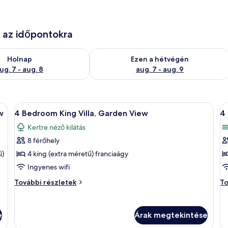
e az időpontokra
g. 7
elkezésre állás ellenőrzése: aug. 7 - aug. 8
A mostani hétvégi rendelkezésre állás 
Holnap
Ezen a hétvégén
ug. 7 - aug. 8
aug. 7 - aug. 9
, mennyezeti ventilátorral, a falon elhelyezett, keretezett műalkotásokkal és
A
Egy szállodai szoba, amelyben ágy, íróa
A
7
w
4 Bedroom King Villa, Garden View
4
következő
k
Kertre néző kilátás
szoba
s
8 férőhely
összes
ö
képének
k
ű)
4 king (extra méretű) franciaágy
megtekintése:
m
Ingyenes wifi
4
4
4
4
További részletek
To
Bedroom
B
Bedroom
B
King
King
Q
Q
Villa,
Vil
Villa,
Vi
e
Árak megtekintése
Garden
Ev
Garden
E
View
Ba