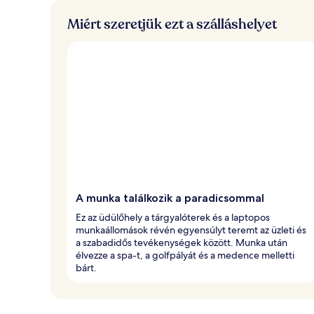
o
b
Miért szeretjük ezt a szálláshelyet
b
r
a
é
r
t
é
k
e
l
t
A munka találkozik a paradicsommal
Ez az üdülőhely a tárgyalóterek és a laptopos
munkaállomások révén egyensúlyt teremt az üzleti és
a szabadidős tevékenységek között. Munka után
élvezze a spa-t, a golfpályát és a medence melletti
bárt.