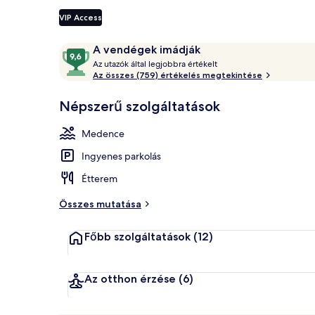
VIP Access
Vízicsúszda
Értékelések
9,6
A vendégek imádják
A
ennyiből:
Az utazók által legjobbra értékelt
z
Az összes (759) értékelés megtekintése
10,
A
u
Népszerű szolgáltatások
vendégek
t
imádják
a
Medence
z
ó
Ingyenes parkolás
k
Étterem
á
l
Összes mutatása
t
a
Főbb szolgáltatások
(12)
l
l
e
Az otthon érzése
(6)
g
j