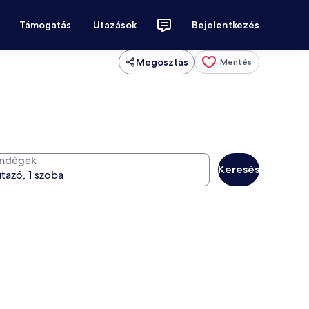
Támogatás
Utazások
Bejelentkezés
Megosztás
Mentés
ndégek
Keresés