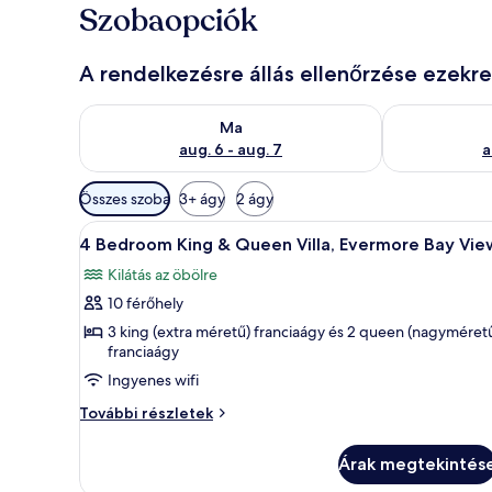
Szobaopciók
A rendelkezésre állás ellenőrzése ezekr
A ma esti rendelkezésre állás ellenőrzése: aug. 6 - au
A holnapi rend
Ma
aug. 6 - aug. 7
a
Szobákhoz
Összes szoba
3+ ágy
2 ágy
rendelkezésre
A
Egy szállodai szoba két ágyjal
álló
7
4 Bedroom King & Queen Villa, Evermore Bay Vie
következő
szűrők
Kilátás az öbölre
szoba
10 férőhely
összes
képének
3 king (extra méretű) franciaágy és 2 queen (nagyméret
franciaágy
megtekintése:
Ingyenes wifi
4
Bedroom
4
További részletek
King
Bedroom
King
&
Árak megtekintés
&
Queen
Queen