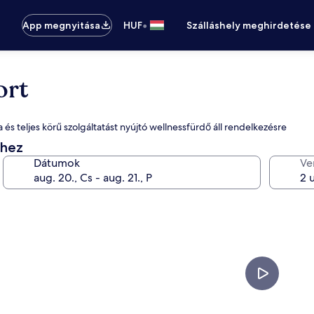
•
App megnyitása
HUF
Szálláshely meghirdetése
ort
 és teljes körű szolgáltatást nyújtó wellnessfürdő áll rendelkezésre
éhez
Dátumok
Ve