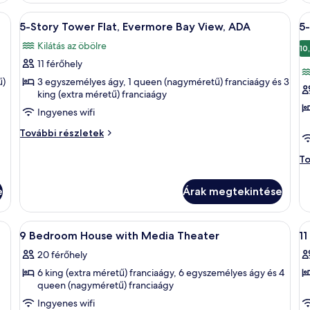
View
B
további
Vi
gy, íróasztal és székek találhatók.
A
Egy modern fürőszoba üveg válaszfalla
A
4
részletei
to
V
5-Story Tower Flat, Evermore Bay View, ADA
5
következő
k
ré
Kilátás az öbölre
szoba
s
10
11 férőhely
összes
ö
képének
k
ű)
3 egyszemélyes ágy, 1 queen (nagyméretű) franciaágy és 3
king (extra méretű) franciaágy
megtekintése:
m
Ingyenes wifi
5-
5
Story
S
5-
További részletek
Tower
Story
T
Tower
5-
To
Flat,
Fl
Flat,
St
Evermore
P
Evermore
T
e
Árak megtekintése
Bay
E
Bay
Fla
View,
View,
B
P
ADA
Ev
ADA
V
yben egy nagy ágy, fafejtámla, lámpákkal ellátott éjjeliszekrények, beépített 
A
Egy hálószoba baldachinos ággyal, két
A
további
6
Ba
9 Bedroom House with Media Theater
1
következő
k
részletei
Vi
20 férőhely
szoba
to
s
ré
6 king (extra méretű) franciaágy, 6 egyszemélyes ágy és 4
összes
ö
queen (nagyméretű) franciaágy
képének
k
Ingyenes wifi
megtekintése:
m