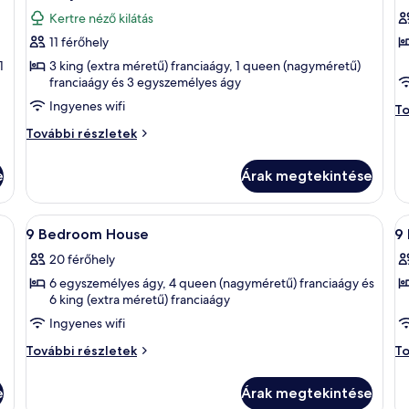
következő
k
részletei
to
Kertre néző kilátás
szoba
ré
s
11 férőhely
összes
ö
képének
k
1
3 king (extra méretű) franciaágy, 1 queen (nagyméretű)
franciaágy és 3 egyszemélyes ágy
megtekintése:
m
Ingyenes wifi
5-
8
8
To
B
Story
B
5-
További részletek
H
Tower
Story
H
to
Tower
Flat,
ré
e
Árak megtekintése
Flat,
Garden
Garden
View
View
aszfallal ellátott zuhanyzóval, fehér WC-vel és tükörrel rendelkező mosdóv
A
Két emeletes ágy, beépített íróasztalla
A
7
további
9 Bedroom House
9
következő
k
részletei
20 férőhely
szoba
s
6 egyszemélyes ágy, 4 queen (nagyméretű) franciaágy és
összes
ö
6 king (extra méretű) franciaágy
képének
k
Ingyenes wifi
megtekintése:
m
9
9
9
9
További részletek
To
Bedroom
B
Bedroom
B
House
H
House
H
e
Árak megtekintése
további
wi