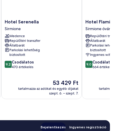
Hotel
Hotel
Hotel Serenella
Hotel Flaminia
Serenella
Flaminia
Sirmione
Sirmione óvárosa
Sirmione
Sirmione
Medence
Repülőtéri transzfer
óvárosa
Repülőtéri transzfer
Állatbarát
Állatbarát
Parkolási lehetőség
Parkolási lehetőség
biztosított
biztosított
Ingyenes wifi
9.2
9.0
Csodálatos
Csodálatos
9,2
9,0
ennyiből:
ennyiből:
470 értékelés
664 értékelés
10,
10,
Csodálatos,
Csodálatos,
Az
53 429 Ft
470
664
ár
értékelés
értékelés
tartalmazza az adókat és egyéb díjakat
tartalmazza az adóka
53 429 Ft
szept. 6. – szept. 7.
Bejelentkezés
Ingyenes regisztráció