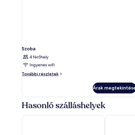
Szoba
4 férőhely
Ingyenes wifi
Szoba
További részletek
további
részletei
Árak megtekintés
Hasonló szálláshelyek
Hotel Sirmione Terme
Hotel Désirée