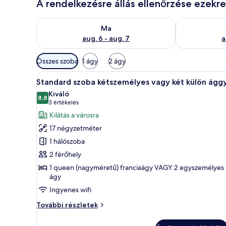
A rendelkezésre állás ellenőrzése ezekr
A ma esti rendelkezésre állás ellenőrzése: aug. 6 - au
A holnapi rend
Ma
aug. 6 - aug. 7
a
Szobákhoz
Összes szoba
1 ágy
2 ágy
rendelkezésre
A
Egy szállodai szoba, amelyben t
álló
5
Standard szoba kétszemélyes vagy két külön ággy
következő
szűrők
Kiváló
szoba
8,8
10-ből 8,8
(3
3 értékelés
összes
értékelés)
Kilátás a városra
képének
17 négyzetméter
megtekintése:
1 hálószoba
Standard
2 férőhely
szoba
1 queen (nagyméretű) franciaágy VAGY 2 egyszemélyes
kétszemélyes
ágy
vagy
Ingyenes wifi
két
külön
Standard
További részletek
szoba
ággyal
kétszemélyes