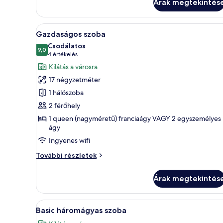
Árak megtekintés
vagy
két
külön
A
Egy szállodai szoba, amelyben 
4
ággyal
Gazdaságos szoba
következő
további
Csodálatos
részletei
szoba
9,0
10-ből 9,0
(4
4 értékelés
összes
értékelés)
Kilátás a városra
képének
17 négyzetméter
megtekintése:
1 hálószoba
Gazdaságos
2 férőhely
szoba
1 queen (nagyméretű) franciaágy VAGY 2 egyszemélyes
ágy
Ingyenes wifi
Gazdaságos
További részletek
szoba
további
Árak megtekintés
részletei
A
Egy szállodai szoba két egyágya
4
Basic háromágyas szoba
következő