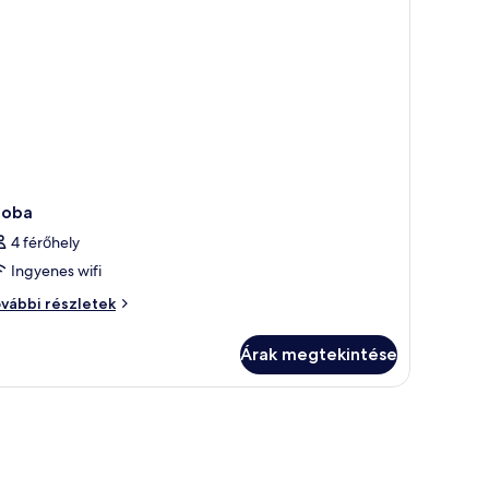
zoba
4 férőhely
Ingyenes wifi
oba
vábbi részletek
vábbi
szletei
Árak megtekintése