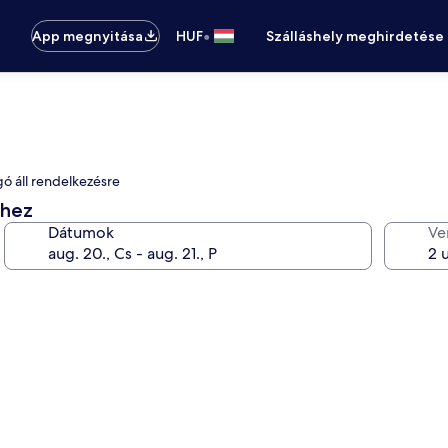
•
App megnyitása
HUF
Szálláshely meghirdetése
gó áll rendelkezésre
éhez
Dátumok
Ve