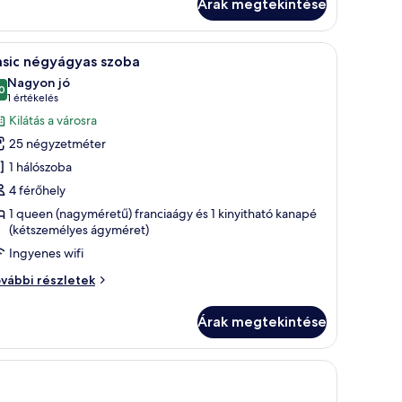
Árak megtekintése
lható.
 egy ágy, egy íróasztal, egy szék, egy asztal, valamint egy erkély, ahonnan kilá
Egy szállodai szoba két egyágyas ággyal, fafej
5
asic négyágyas szoba
övetkező
Nagyon jó
zoba
0
10-ből 8,0
(1
1 értékelés
sszes
értékelés)
Kilátás a városra
épének
25 négyzetméter
egtekintése:
1 hálószoba
asic
4 férőhely
égyágyas
1 queen (nagyméretű) franciaágy és 1 kinyitható kanapé
zoba
(kétszemélyes ágyméret)
Ingyenes wifi
sic
vábbi részletek
gyágyas
oba
Árak megtekintése
vábbi
szletei
ó egy ágy, egy íróasztal székkkel, egy televízió és egy ablak, amelyen függön