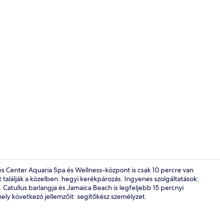
Az árban fog
s Center Aquaria Spa és Wellness-központ is csak 10 percre van
találják a közelben: hegyi kerékpározás. Ingyenes szolgáltatások:
. Catullus barlangja és Jamaica Beach is legfeljebb 15 percnyi
Recepció
hely következó jellemzőit: segítőkész személyzet.