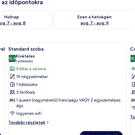
e az időpontokra
g. 7
elkezésre állás ellenőrzése: aug. 7 - aug. 8
A mostani hétvégi rendelkezésre állás 
Holnap
Ezen a hétvégén
ug. 7 - aug. 8
aug. 7 - aug. 9
alálható egy ágy, egy éjjeliszekrény lámpával, egy függönnyel ellátott ablak, é
A
Egy gondosan megterített ágy fehér pap
A
6
al
Standard szoba
C
következő
k
Kivételes
szoba
10,0
s
10
10-ből 10,0
(1
1 értékelés
összes
ö
értékelés)
Kilátás a városra
képének
k
19 négyzetméter
megtekintése:
m
1 hálószoba
Standard
C
3 férőhely
szoba
s
1 queen (nagyméretű) franciaágy VAGY 2 egyszemélyes
ágy
Ingyenes wifi
Co
To
Standard
sz
További részletek
szoba
to
további
ré