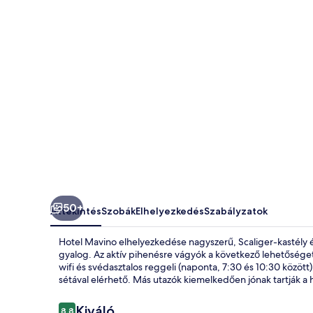
50+
Áttekintés
Szobák
Elhelyezkedés
Szabályzatok
Hotel Mavino elhelyezkedése nagyszerű, Scaliger-kastély é
gyalog. Az aktív pihenésre vágyók a következő lehetőséget 
wifi és svédasztalos reggeli (naponta, 7:30 és 10:30 között)
sétával elérhető. Más utazók kiemelkedően jónak tartják a 
Értékelések
Kiváló
8,8