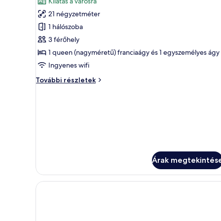
Kilátás a városra
szoba
21 négyzetméter
összes
képének
1 hálószoba
megtekintése:
3 férőhely
Basic
1 queen (nagyméretű) franciaágy és 1 egyszemélyes ágy
háromágyas
Ingyenes wifi
szoba
Basic
További részletek
háromágyas
szoba
további
részletei
Árak megtekintés