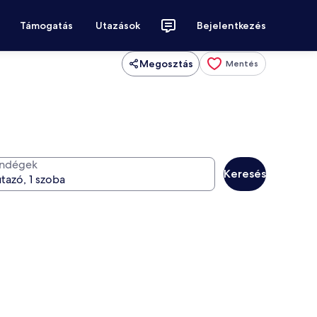
Támogatás
Utazások
Bejelentkezés
Megosztás
Mentés
ndégek
Keresés