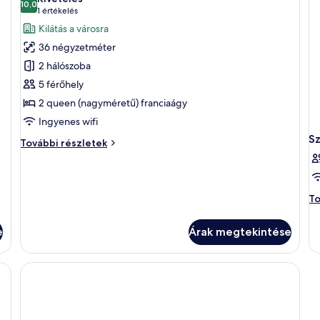
szoba
10,0
10-ből 10,0
(1
1 értékelés
összes
értékelés)
Kilátás a városra
képének
36 négyzetméter
megtekintése:
2 hálószoba
Lakosztály
5 férőhely
2 queen (nagyméretű) franciaágy
Ingyenes wifi
S
Lakosztály
További részletek
további
részletei
Sz
To
to
ré
e
Árak megtekintése