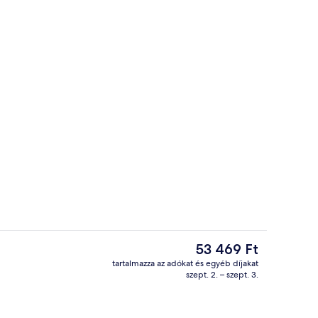
lalt svédasztalos reggeli mindennap
Látnivaló
A
53 469 Ft
jelenlegi
tartalmazza az adókat és egyéb díjakat
ár
szept. 2. – szept. 3.
Gazdaságos szoba | Minibár, széf a sz
53 469 Ft