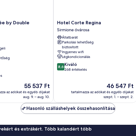
Hotel
rée by Double
Hotel Corte Regina
Corte
Sirmione óvárosa
Regina
Állatbarát
Sirmione
Parkolási lehetőség
óvárosa
biztosított
geli
Ingyenes wifi
Légkondicionálás
etőség
8.6
Kiváló
8,6
ennyiből:
268 értékelés
10,
és
Kiváló,
Az
Az
55 537 Ft
46 547 Ft
268
ár
ár
értékelés
azza az adókat és egyéb díjakat
tartalmazza az adókat és egyéb díjakat
55 537 Ft
46 547 Ft
aug. 9. – aug. 10.
szept. 1. – szept. 2.
Hasonló szálláshelyek összehasonlítása
ekért és extrákért. Több kalandért több