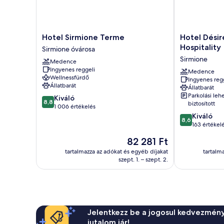
Hotel
Hotel
Hotel Sirmione Terme
Hotel Dési
Sirmione
Désirée
Hospitality
Sirmione óvárosa
Terme
by
Sirmione
Medence
Sirmione
Double
Ingyenes reggeli
óvárosa
Hospitality
Medence
Wellnessfürdő
Ingyenes reg
Sirmione
Állatbarát
Állatbarát
Parkolási leh
8.8
Kiváló
8,8
biztosított
ennyiből:
1 006 értékelés
10,
8.6
Kiváló
8,6
Kiváló,
ennyiből:
163 értékel
1 006
10,
Az
82 281 Ft
értékelés
Kiváló,
ár
163
tartalmazza az adókat és egyéb díjakat
tartalm
82 281 Ft
szept. 1. – szept. 2.
értékelés
Jelentkezz be a jogosul kedvezmény
jutalom jár!