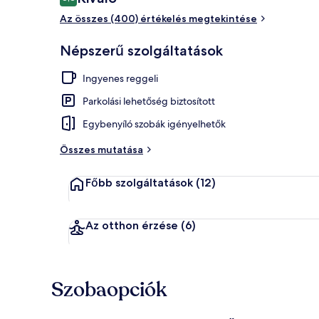
8,8 ennyiből: 10
Az összes (400) értékelés megtekintése
Superior szoba
Népszerű szolgáltatások
Ingyenes reggeli
Parkolási lehetőség biztosított
Egybenyíló szobák igényelhetők
Összes mutatása
Főbb szolgáltatások
(12)
Az otthon érzése
(6)
Szobaopciók