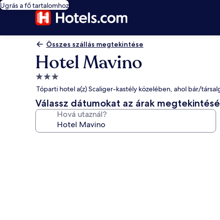
Ugrás a fő tartalomhoz
Összes szállás megtekintése
Hotel Mavino
3.0
csillagos
Tóparti hotel a(z) Scaliger-kastély közelében, ahol bár/társal
szálláshely
Válassz dátumokat az árak megtekintés
Hová utaznál?
A(z)
Hotel
Mavino
képgalériája